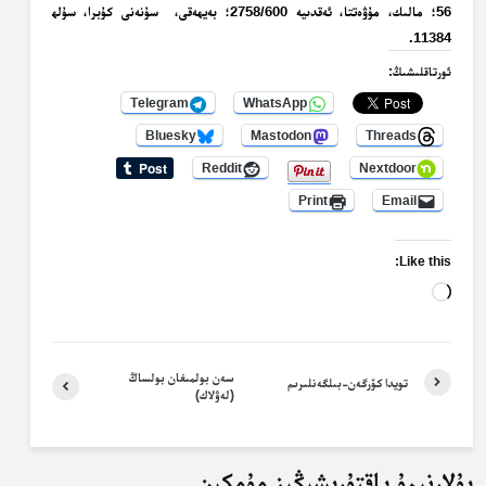
56؛ مالىك، مۇۋەتتا، ئەقدىيە 2758/600؛ بەيھەقى، سۇنەنى كۇبرا، سۇلھ
11384.
ئورتاقلىشىڭ:
Telegram
WhatsApp
Bluesky
Mastodon
Threads
Reddit
Nextdoor
Print
Email
Like this:
Loading…
سەن بولمىغان بولساڭ
تويدا كۆرگەن-بىلگەنلىرىم
(لەۋلاك)
بۇلارنىمۇ ياقتۇرىشىڭىز مۇمكىن