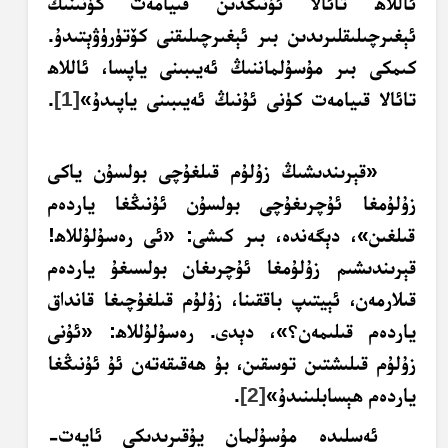
ئاللاھ تائالا ئۇنىڭدىن قىيامەت كۈنىنىڭ
ئېغىرچىلىقلىرىدىن بىر ئېغىرچىلىقنى كۆتۈرۈۋېتىدۇ.
كىمكى بىر مۇسۇلماننىڭ ئەيىبىنى ياپسا، ئاللاھ
تائالا قىيامەت كۈنى ئۇنىڭ ئەيىبىنى ياپىدۇ»
[1]
.
«قېرىندىشىڭ زۇلۇم قىلغۇچى بولسۇن ياكى
زۇلۇمغا ئۇچرىغۇچى بولسۇن ئۇنىڭغا ياردەم
قىلغىن»، دېگەندە، بىر كىشى: «ئى رەسۇلۇللاھ!
قېرىندىشىم زۇلۇمغا ئۇچرىغان بولسىغۇ ياردەم
قىلارمەن، ئېيتىپ باققىنا، زۇلۇم قىلغۇچىغا قانداق
ياردەم قىلىمەن؟»، دېدى. رەسۇلۇللاھ: «ئۇنى
زۇلۇم قىلىشتىن توسقىن، بۇ ھەقىقەتەن ئۇ ئۇنىڭغا
ياردەم ھېسابلىنىدۇ»
[2]
.
ئەسلىدە مۇسۇلمان يۇقىرىدىكى ئايەت-