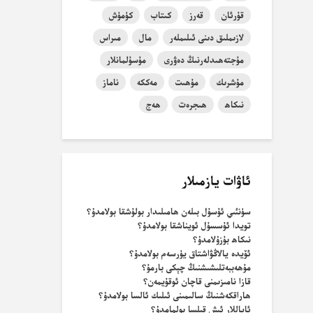
قۇرئان
قەرز
كىتاب
كۈمۈش
لازىملىق دىنى ئىلىملەر
مال
مىراس
مۇجتەھىدلەرنىڭ دەۋرى
مۇسۇلمانلار
مۇشرىك
مۇھىت
مەككە
ناماز
نىكاھ
ھىجرەت
ھەج
ئاۋات يازمىلار
سۈنئىي ئۇسۇل بىلەن ھامىلىدار بولۇشقا بولامدۇ؟
تويدا ئۇسسۇل ئويناشقا بولامدۇ؟
نىكاھ بۇزۇلامدۇ؟
ئۆيدە يالاڭۋاشتاق يۈرسەم بولامدۇ؟
مۇھەببەتلىشىشنىڭ چېكى بارمۇ؟
قازا نامىزىمنى قاچان ئوقۇيمەن؟
ھاراقكەشنىڭ سالىمىنى ئىلىك ئالسا بولامدۇ؟
ئاياللار ئىش قىلسا بولمامدۇ؟