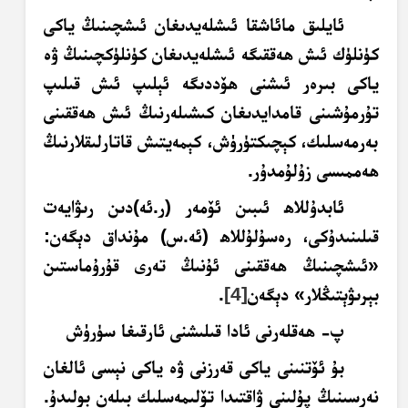
ئايلىق مائاشقا ئىشلەيدىغان ئىشچىنىڭ ياكى
كۈنلۈك ئىش ھەققىگە ئىشلەيدىغان كۈنلۈكچىنىڭ ۋە
ياكى بىرەر ئىشنى ھۆددىگە ئېلىپ ئىش قىلىپ
تۇرمۇشىنى قامدايدىغان كىشىلەرنىڭ ئىش ھەققىنى
بەرمەسلىك، كېچىكتۈرۈش، كېمەيتىش قاتارلىقلارنىڭ
ھەممىسى زۇلۇمدۇر.
ئابدۇللاھ ئىبىن ئۆمەر (ر.ئە)دىن رىۋايەت
قىلىنىدۇكى، رەسۇلۇللاھ (ئە.س) مۇنداق دېگەن:
«ئىشچىنىڭ ھەققىنى ئۇنىڭ تەرى قۇرۇماستىن
بېرىۋېتىڭلار» دېگەن
[4]
.
پ- ھەقلەرنى ئادا قىلىشنى ئارقىغا سۈرۈش
بۇ ئۆتنىنى ياكى قەرزنى ۋە ياكى نېسى ئالغان
نەرسىنىڭ پۇلىنى ۋاقتىدا تۆلىمەسلىك بىلەن بولىدۇ.