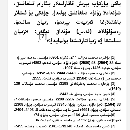
ياكى پۈركۈپ بېرىش قاتارلىقلار بىئارام قىلغانلىق،
شۇنداقلا زۇلۇم قىلغانلىق بولىدۇ. چۈنكى بۇ ئىشلار
باشقىلارغا
ئەزىيەت بېرىدۇ، زىيان سالىدۇ.
رەسۇلۇللاھ (ئە.س) مۇنداق دېگەن: «زىيان
[7]
سېلىشقا ۋە زىيان
تارتىشقا بولمايدۇ»
.
[1]
بۇخارى، سەھىھ، مەزالىم 244، ئىكراھ 6951؛ مۇسلىم، سەھىھ، بىرر ۋە
سىلە 32 (2564)، 58 (2580)؛ ئەبۇ داۋۇد، سۇنەن. ئەدەب 4893؛ تىرمىزى،
سۇنەن، ھۇدۇد 1426، بىرر ۋە سىلە 1927.
[2]
بۇخارى، سەھىھ، مەزالىم، 2443، 2444، ئىكراھ 6952؛ ممۇسلىم،
سەھىھ، بىرر ۋە سىلە 62 (2584)؛ تىرمىزى، سۇنەن، فىتەت، 2555.
[3]
بۇخارى، سەھىھ، بەدئۇلخەلق 3198؛ مۇسلىم، سەھىھ، مۇساقات 139
(1610).
[4]
ئىبىن ماجە، سۇنەن، رۇھۇن 4، 2443.
[5]
بۇخارى، سەھىھ، ھەۋالات 2287، 2288؛ مۇسلىم، سەھىھ، مۇساقات 7،
33 (1564)؛ ئەبۇ داۋۇد، سۇنەن، بۇيۇئ 3345؛ تىرمىزى، سۇنەن، بۇيۇئ 1308؛
نەسائى، سۇنەن، بۇيۇئ 4691؛ ئىبىن ماجە، سۇنەن، سەدەقات 8، 2403، 2404.
[6]
مۇسلىم، سەھىھ، ئىمان 164؛ تىرمىزى، سۇنەن، بۇيۇئ 74؛
ئەبۇداۋۇد،
سۇنەن، بۇيۇئ 52؛ ئىبىن ماجە، سۇنەن، تىجارەت 36
[7]
ئىبىن ماجە، سۇنە، ئەھكام 17/2340-2341؛ ئەھمەد، مۇسنەد 5/55-