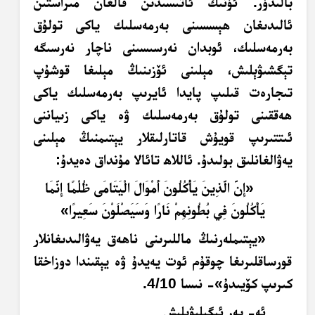
بالىدۇر. ئۇنىڭ ئاتىسىدىن قالغان مىراستىن
ئالىدىغان ھېسسىنى بەرمەسلىك ياكى تولۇق
بەرمەسلىك، ئوبدان نەرسىسىنى ناچار نەرسىگە
تېگشىۋېلىش، مېلىنى ئۆزىنىڭ مېلىغا قوشۇپ
تىجارەت قىلىپ پايدا ئايرىپ بەرمەسلىك ياكى
ھەققىنى تولۇق بەرمەسلىك ۋە ياكى زىياننى
ئىتتىرىپ قويۇش قاتارلىقلار يېتىمنىڭ مېلىنى
يەۋالغانلىق بولىدۇ. ئاللاھ تائالا مۇنداق دەيدۇ:
«إِنَّ الَّذِينَ يَأْكُلُونَ أَمْوَالَ الْيَتَامَى ظُلْمًا إِنَّمَا
يَأْكُلُونَ فِي بُطُونِهِمْ نَارًا وَسَيَصْلَوْنَ سَعِيرًا»
«يېتىملەرنىڭ ماللىرىنى ناھەق يەۋالىدىغانلار
قورساقلىرىغا چوقۇم ئوت يەيدۇ ۋە يېقىندا دوزاخقا
كىرىپ كۆيىدۇ»- نىسا 4/10.
ئە- يەر ئىگىلىۋېلىش