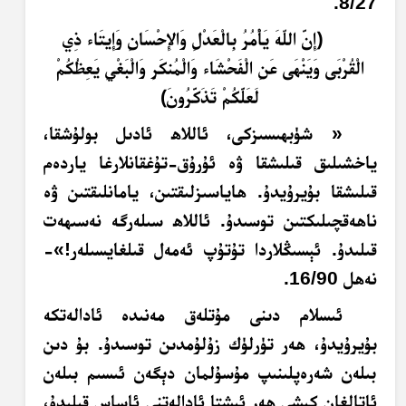
8/27.
﴿إِنَّ اللّهَ يَأْمُرُ بِالْعَدْلِ وَالإِحْسَانِ وَإِيتَاء ذِي
الْقُرْبَى وَيَنْهَى عَنِ الْفَحْشَاء وَالْمُنكَرِ وَالْبَغْيِ يَعِظُكُمْ
لَعَلَّكُمْ تَذَكَّرُونَ﴾
« شۈبھىسىزكى، ئاللاھ ئادىل بولۇشقا،
ياخشىلىق قىلىشقا ۋە ئۇرۇق-تۇغقانلارغا ياردەم
قىلىشقا بۇيرۇيدۇ. ھاياسىزلىقتىن، يامانلىقتىن ۋە
ناھەقچىلىكتىن توسىدۇ. ئاللاھ سىلەرگە نەسىھەت
قىلىدۇ. ئېسىڭلاردا تۇتۇپ ئەمەل قىلغايسىلەر!»-
نەھل 16/90.
ئىسلام دىنى مۇتلەق مەنىدە ئادالەتكە
بۇيرۇيدۇ، ھەر تۈرلۈك زۇلۇمدىن توسىدۇ. بۇ دىن
بىلەن شەرەپلىنىپ مۇسۇلمان دېگەن ئىسىم بىلەن
ئاتالغان كىشى ھەر ئىشتا ئادالەتنى ئاساس قىلىدۇ،