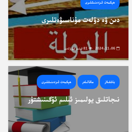
ھېكمەت ئىزدىنىشلىرى
دىن ۋە دۆلەت مۇناسىۋەتلىرى
2024-11-06
81 قېتىم كۆرۈلدى
باشقىلار
ماقالىلەر
ھېكمەت ئىزدىنىشلىرى
نىجاتلىق يولىمىز ئىلىم ئۆگىنىشتۇر