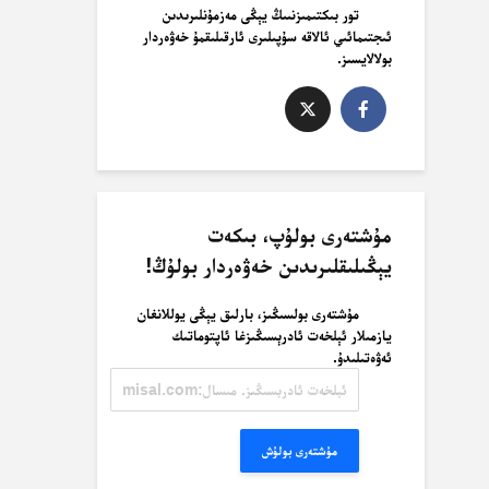
تور بىكتىمىزنىىڭ يېڭى مەزمۇنلىرىدىن
ئىجتىمائىي ئالاقە سۇپىلىرى ئارقىلىقمۇ خەۋەردار
بولالايسىز.
مۇشتەرى بولۇپ، بىكەت
يېڭىلىقلىرىدىن خەۋەردار بولۇڭ!
مۇشتەرى بولسىڭىز، بارلىق يېڭى يوللانغان
يازمىلار ئېلخەت ئادرېسىڭىزغا ئاپتوماتىك
ئەۋەتىلىدۇ.
ئېلخەت
ئادرېسىڭىز.
مىسال:
misal@misal.com
مۇشتەرى بولۇش