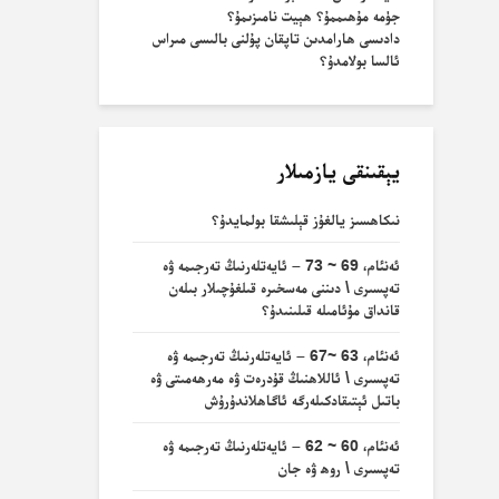
جۈمە مۇھىممۇ؟ ھېيت نامىزىمۇ؟
دادىسى ھارامدىن تاپقان پۇلنى بالىسى مىراس
ئالسا بولامدۇ؟
يېقىنقى يازمىلار
نىكاھسىز يالغۇز قېلىشقا بولمايدۇ؟
ئەنئام، 69 ~ 73 – ئايەتلەرنىڭ تەرجىمە ۋە
تەپسىرى \ دىننى مەسخىرە قىلغۇچىلار بىلەن
قانداق مۇئامىلە قىلىنىدۇ؟
ئەنئام، 63 ~67 – ئايەتلەرنىڭ تەرجىمە ۋە
تەپسىرى \ ئاللاھنىڭ قۇدرەت ۋە مەرھەمىتى ۋە
باتىل ئېتىقادكىلەرگە ئاگاھلاندۇرۇش
ئەنئام، 60 ~ 62 – ئايەتلەرنىڭ تەرجىمە ۋە
تەپسىرى \ روھ ۋە جان