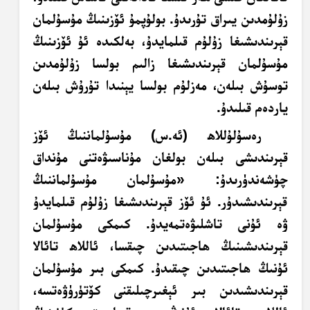
زۇلۇمدىن يىراق تۇرىدۇ. بولۇپمۇ ئۆزىنىڭ مۇسۇلمان
قېرىندىشىغا زۇلۇم قىلمايدۇ، بەلكىدە ئۇ ئۆزىنىڭ
مۇسۇلمان قېرىندىشىغا زالىم بولسا زۇلۇمدىن
توسۇش بىلەن، مەزلۇم بولسا يېنىدا تۇرۇش بىلەن
ياردەم قىلىدۇ.
رەسۇلۇللاھ (ئە.س) مۇسۇلماننىڭ ئۆز
قېرىندىشى بىلەن بولغان مۇناسىۋەتنى مۇنداق
چۈشەندۈرىدۇ: «مۇسۇلمان مۇسۇلماننىڭ
قېرىندىشىدۇر. ئۇ ئۆز قېرىندىشىغا زۇلۇم قىلمايدۇ
ۋە ئۇنى تاشلىۋەتمەيدۇ. كىمكى مۇسۇلمان
قېرىندىشىنىڭ ھاجىتىدىن چىقسا، ئاللاھ تائالا
ئۇنىڭ ھاجىتىدىن چىقىدۇ. كىمكى بىر مۇسۇلمان
قېرىندىشىدىن بىر ئېغىرچىلىقنى كۆتۈرۈۋەتسە،