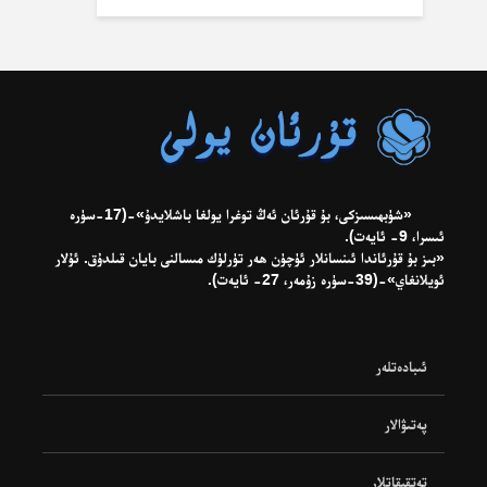
«شۈبھىسىزكى، بۇ قۇرئان ئەڭ توغرا يولغا باشلايدۇ»-(17-سۈرە
ئىسرا، 9- ئايەت).
«بىز بۇ قۇرئاندا ئىنسانلار ئۈچۈن ھەر تۈرلۈك مىسالنى بايان قىلدۇق. ئۇلار
ئويلانغاي»-(39-سۈرە زۇمەر، 27- ئايەت).
ئىبادەتلەر
پەتىۋالار
تەتقىقاتلار