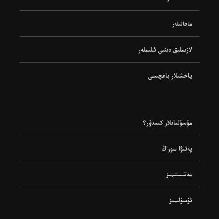
ماقالىلەر
لازىملىق دىنىي ئىلىملەر
ياخشىلار باغچىسى
مۇسۇلمانلار كىمدۇر؟
پەتىۋا سوراڭ
مەقسىتىمىز
ئۇسۇلىمىز