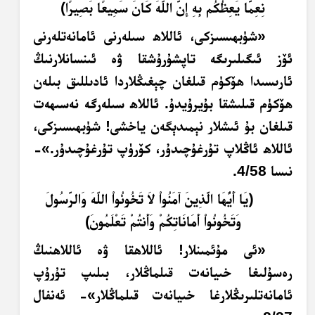
نِعِمَّا يَعِظُكُم بِهِ إِنَّ اللّهَ كَانَ سَمِيعًا بَصِيرًا﴾
«
شۈبھىسىزكى، ئاللاھ سىلەرنى ئامانەتلەرنى
ئۆز ئىگىلىرىگە تاپشۇرۇشقا ۋە ئىنسانلارنىڭ
ئارىسىدا ھۆكۈم قىلغان چېغىڭلاردا ئادىللىق بىلەن
ھۆكۈم قىلىشقا بۇيرۇيدۇ. ئاللاھ سىلەرگە نەسىھەت
قىلغان بۇ ئىشلار نېمىدېگەن ياخشى! شۈبھىسىزكى،
ئاللاھ ئاڭلاپ تۇرغۇچىدۇر، كۆرۈپ تۇرغۇچىدۇر.
»-
نىسا 4/58.
﴿يَا أَيُّهَا الَّذِينَ آمَنُواْ لاَ تَخُونُواْ اللّهَ وَالرَّسُولَ
وَتَخُونُواْ أَمَانَاتِكُمْ وَأَنتُمْ تَعْلَمُونَ﴾
«ئى مۇئمىنلار! ئاللاھقا ۋە ئاللاھنىڭ
رەسۇلىغا خىيانەت قىلماڭلار، بىلىپ تۇرۇپ
ئامانەتلىرىڭلارغا خىيانەت قىلماڭلار»- ئەنفال