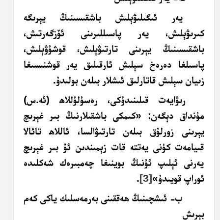
يەر ئىگىلىۋېلىش باشقىسىنىڭ يېرىگە
كىرىۋېلىش، يەر پاسىللىرىنى ئۆزگەرتىش،
باشقىسىنىڭ يېرىنى تارتىۋېلىش، قوشۇۋېلىش،
پاسىلغا دەرەخ سېلىش ئارقىلىق يەر قوشنىسىغا
زىيان سېلىش قاتارلىق ئىشلار بىلەن بولىدۇ.
رىۋايەت قىلىنىدۇكى، رەسۇلۇللاھ (ئە.س)
مۇنداق دېگەن: «كىمكى باشقىلارنىڭ بىر غېرىچ
يېرىنى زورلۇق بىلەن تارتىۋالسا، ئاللاھ تائالا
قىيامەت كۈنى يەتتە قات زېمىندىن ئۇ بىر غېرىچ
يەرنى ئېلىپ ئۇنىڭ بوينىغا چەمبىرەك شەكلىدە
ئوراپ قويىدۇ»
[3]
.
ب- ئىشچىنىڭ ھەققىنى بەرمەسلىك ياكى كەم
بېرىش