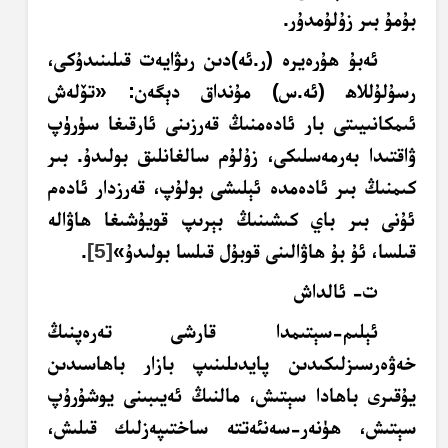
بۇمۇ بىر زۇلۇمدۇر.
ئەبۇ ھۇرەيرە (ر.ئە)دىن رىۋايەت قىلىنىدۇكى،
رسۇلۇللاھ (ئە.س) مۇنداق دېگەن: «تۆلەش
ئىمكانىيىتى بار ئادەمنىڭ قەرزىنى ئارقىغا سۈرۈپ
ۋاقتىدا بەرمەسلىكى، زۇلۇم سالغانلىق بولىدۇ. بىر
كىمنىڭ بىر ئادەمدە ئېلىشى بولۇپ، قەرزدار ئادەم
ئۇنى بىر باي كىشىنىڭ بېرىپ قويۇشىغا ھاۋالە
قىلسا، ئۇ بۇ ھاۋالىنى قوبۇل قىلسا بولىدۇ»
[5]
.
ت- ئالداش
ئېلىم-سېتىمدا قارشى تەرەپنىڭ
خەۋەرسىزلىكىدىن پايدىلىنىپ بازار باھاسىدىن
يۇقىرى باھادا سېتىش، مالنىڭ ئەيىبىنى يوشۇرۇپ
سېتىش، ھۈنەر-سەنئەتتە ساختىپەزلىك قىلىش،