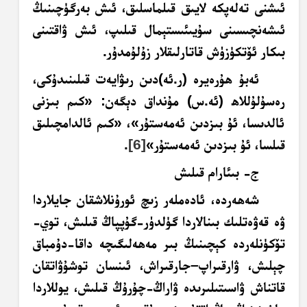
ئىشنى تەلەپكە لايىق قىلماسلىق، ئىش بەرگۈچىنىڭ
ئىشەنچىسىنى سۇيىئىستېمال قىلىپ، ئىش ۋاقتىنى
بىكار ئۆتكۈزۈش قاتارلىقلار زۇلۇمدۇر.
ئەبۇ ھۇرەيرە (ر.ئە)دىن رىۋايەت قىلىنىدۇكى،
رەسۇلۇللاھ (ئە.س) مۇنداق دېگەن: «كىم بىزنى
ئالدىسا، ئۇ بىزدىن ئەمەستۇر»، «كىم ئالدامچىلىق
قىلسا، ئۇ بىزدىن ئەمەستۇر»
[6]
.
ج- بىئارام قىلىش
شەھەردە، ئادەملەر زىچ ئورۇنلاشقان جايلاردا
ۋە قەۋەتلىك بىنالاردا گۈلدۈر-گۇپپاڭ قىلىش، توي-
تۆكۈنلەردە كېچىنىڭ بىر مەھەلىگىچە داقا-دۇمباق
چېلىش، ۋارقىراپ–جارقىراش، ئىنسان توشۇۋاتقان
قاتناش ۋاسىتىلىرىدە ۋاراڭ-چۇرۇڭ قىلىش، يوللاردا