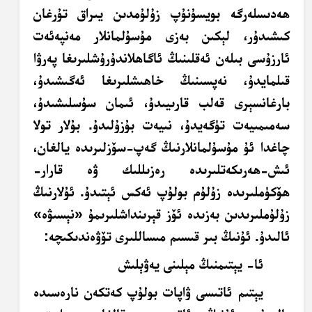
ھەدىسلەرگە بويسۇنۇپ زۇلۇمدىن يىراق تۇرغان
كىشىدۇر، لېكىن بەزى مۇسۇلمانلار مەنپەئەت
ئارزۇسى بىلەن ئەقلىنىڭ ئاگاھلاندۇرۇشلىرىغا پەرۋا
قىلمايدۇ، نەپسىنىڭ خاھىشلىرىغا ئەگىشىدۇ،
بارغانسېرى قەلب قارىيىدۇ، ئىمان سۇسلىشىدۇ،
سەمىمىيەت تۈگەيدۇ، نىيەت بۇزۇلىدۇ. بۇلار تولا
چاغدا ئۇ مۇسۇلمانلارنىڭ گەپ-سۆزلىرىدە يالغان،
ئىش-ھەرىكەتلىرىدە رەزىللىك ۋە قارار-
ھۆكۈملىرىدە زۇلۇم بولۇپ ئەكس ئېتىدۇ. ئۇلارنىڭ
زۇلۇملىرىدىن بەزىدە ئۆز قېرىنداشلىرىمۇ «نېسىۋە»
ئالىدۇ. ئۇنىڭ بىر قىسىم مىساللىرى تۆۋەندىكىچە:
ئا- يېتىمنىڭ مېلىنى يەۋېلىش
يېتىم ئاتىسى ۋاپات بولۇپ كەتكەن نارەسىدە