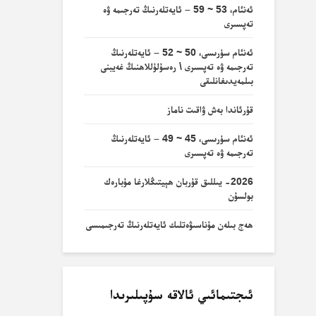
ئەنئام، 53 ~ 59 – ئايەتلەرنىڭ تەرجىمە ۋە
تەپسىرى
ئەنئام سۈرىسى، 50 ~ 52 – ئايەتلەرنىڭ
تەرجىمە ۋە تەپسىرى \ رەسۇلۇللاھنىڭ غەيبنى
بىلمەيدىغانلىقى
قۇرئاندا بەش ۋاقىت ناماز
ئەنئام سۈرىسى، 45 ~ 49 – ئايەتلەرنىڭ
تەرجىمە ۋە تەپسىرى
2026- يىللىق قۇربان ھېيتىڭلارغا مۇبارەك
بولسۇن
ھەج بىلەن مۇناسىۋەتلىك ئايەتلەرنىڭ تەرجىمىسى
ئىجتىمائىي ئالاقە سۇپىلىرىدا