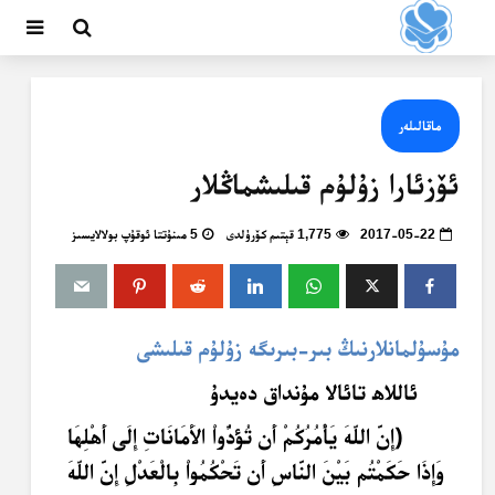
ماقالىلەر
ئۆزئارا زۇلۇم قىلىشماڭلار
2017-05-22
1,775 قېتىم كۆرۈلدى
5 مىنۇتتا ئوقۇپ بولالايسىز
مۇسۇلمانلارنىڭ بىر-بىرىگە زۇلۇم قىلىشى
ئاللاھ تائالا مۇنداق دەيدۇ
﴿إِنَّ اللّهَ يَأْمُرُكُمْ أَن تُؤدُّواْ الأَمَانَاتِ إِلَى أَهْلِهَا
وَإِذَا حَكَمْتُم بَيْنَ النَّاسِ أَن تَحْكُمُواْ بِالْعَدْلِ إِنَّ اللّهَ