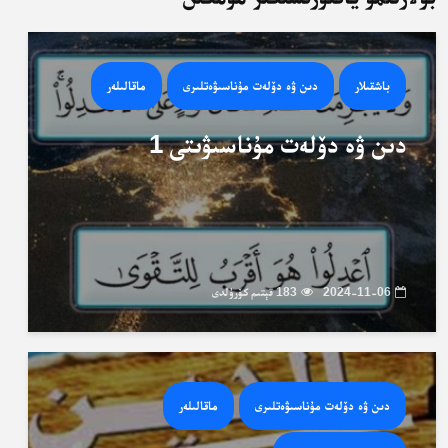
باشقىلار
دىن ۋە دۆلەت مۇناسىۋەتلىرى
ماقالىلەر
دىن ۋە دۆلەت مۇناسىۋىتى 1
2024-11-06
183 قېتىم كۆرۈلدى
دىن ۋە دۆلەت مۇناسىۋەتلىرى
ماقالىلەر