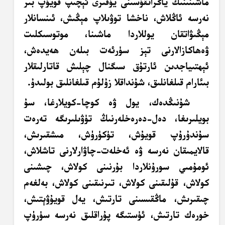
ماشىنىنىڭ ياڭراتقۇسىنى يۇقىرى ئېچىپ قويۇپ بىر
نەرسە ئاڭلاش، ناخشا توۋىلاپ مېڭىش، ئىنسانلار
مېڭىۋاتقان يوللاردا ماشىنا، موتوسىكلىت
ۋەھاكازالارنى تېز سۈرئەت بىلەن ھەيدەش،
ئېھتىياجدىن ئارتۇق سىگنال چېلىش قاتارلىقلار
بىئارام قىلغانلىق، شۇنداقلا زۇلۇم قىلغانلىق بولىدۇ.
شۇنىڭدەك، يول ۋە كوچا-كويلارغا، سۇ
بويلىرىغا، دەل-دەرەخلەرنىڭ تۈۋىلىرىگە تەرەت
سۇندۇرۇپ قويۇش، تۈكۈرۈش، مىشقىرىش،
قالايمىقان نەرسە ۋە ئەخلەت-چاۋارلارنى تاشلاش،
ئومۇمىي سورۇنلاردا بۇرنىنى كولاش، چىشىنى
كولاش، قۇلىقىنى كولاش، تىرنىقىنى كولاش، بەلغەم
چىقىرىش، ماڭقىسىنى تارتىش، يەل قويۇۋېتىش،
خورەك تارتىش، ئۈستىگە پۇراقلىق نەرسە سۈرۈپ