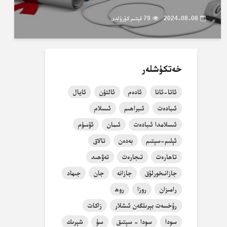
2024-08-08
79 قېتىم كۆرۈلدى
خەتكۈشلەر
ئاتا-ئانا
ئادەم
ئالتۇن
ئايال
ئىبادەت
ئىبراھىم
ئىسلام
ئىسلامدا ئىبادەت
ئىمان
ئۆسۈم
ئېلىم-سېتىم
بەدەن
تالاق
تاھارەت
تىجارەت
تەۋھىد
جازانىخورلۇق
جازانە
جان
جىھاد
رامىزان
روزا
روھ
رۇخسەت بېرىلگەن ئىشلار
زاكات
سودا
سودا - سېتىق
سۇ
شېرىك