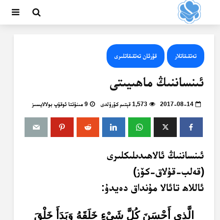
تەتقىقاتلار
قۇرئان تەتقىقاتلىرى
ئىنساننىڭ ماھىيىتى
2017-08-14
1,573 قېتىم كۆرۈلدى
9 مىنۇتتا ئوقۇپ بولالايسىز
ئىنساننىڭ ئالاھىدىلىكلىرى
(قەلب-قۇلاق-كۆز)
ئاللاھ تائالا مۇنداق دەيدۇ:
الَّذِي أَحْسَنَ كُلَّ شَيْءٍ خَلَقَهُ وَبَدَأَ خَلْقَ