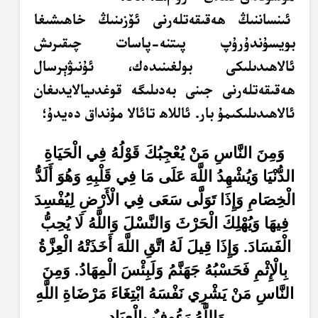
ئىنساننىڭ ھەقىقەتلەرنى ئۆزىنىڭ خاھىشىغا
بويسۇندۇرۇپ پىتنە-پاسات چىقىرىش
ئالاھىدىلىكى بولغىنىدەك، ئۇنىۋېرسال
ھەقىقەتلەرنى جىنى بەدىلىگە قوغدىيالايدىغان
ئالاھىدىلىكىمۇ بار. ئاللاھ تائالا مۇنداق دەيدۇ؛
وَمِنَ النَّاسِ مَنْ يُعْجِبُكَ قَوْلُهُ فِي الْحَيَاةِ
الدُّنْيَا وَيُشْهِدُ اللَّهَ عَلَى مَا فِي قَلْبِهِ وَهُوَ أَلَدُّ
الْخِصَامِ وَإِذَا تَوَلَّى سَعَى فِي الْأَرْضِ لِيُفْسِدَ
فِيهَا وَيُهْلِكَ الْحَرْثَ وَالنَّسْلَ وَاللَّهُ لَا يُحِبُّ
الْفَسَادَ. وَإِذَا قِيلَ لَهُ اتَّقِ اللَّهَ أَخَذَتْهُ الْعِزَّةُ
بِالْإِثْمِ فَحَسْبُهُ جَهَنَّمُ وَلَبِئْسَ الْمِهَادُ. وَمِنَ
النَّاسِ مَنْ يَشْرِي نَفْسَهُ ابْتِغَاءَ مَرْضَاةِ اللَّهِ
وَاللَّهُ رَءُوفٌ بِالْعِبَادِ.