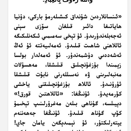
«ئىنسانلاردىن شۇنداق كىشىلەرمۇ باركى، دۇنيا
ھاياتىغا دائىر قىلغان سۆزى سېنى
ئەجەبلەندۈرىدۇ. ئۇ تېخى سەمىمىي ئىكەنلىكىگە
ئاللاھنى شاھىت قىلىدۇ. ئەمەلىيەتتە ئۇ ئەڭ
ئەشەددىي دۈشمەندۇر. ئۇ ئەمەلدار بولسا
زېمىندا بۇزغۇنچىلىق قىلىشقا، مەھسۇلات
مەنبەلىرىنى ۋە نەسىللەرنى نابۇت قىلىشقا
ئۇرۇنىدۇ. ئاللاھ بۇزغۇنچىلىقنى ياخشى
كۆرمەيدۇ. ئۇنىڭغا: «ئاللاھتىن قورق!»
دېيىلسە، گۇناھى بىلەن مەغرۇرلىنىپ تېخىمۇ
كۆپ گۇناھ قىلىدۇ. ئۇنىڭغا جەھەننەم
يېتەرلىكتۇر، ئۇ نېمىدېگەن يامان جاي!