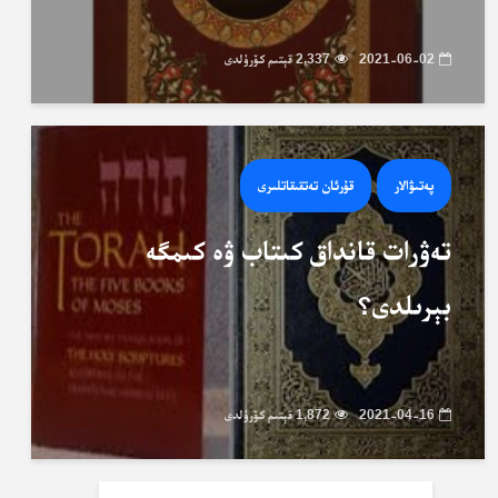
2021-06-02
2,337 قېتىم كۆرۈلدى
پەتىۋالار
قۇرئان تەتقىقاتلىرى
تەۋرات قانداق كىتاب ۋە كىمگە
بېرىلدى؟
2021-04-16
1,872 قېتىم كۆرۈلدى