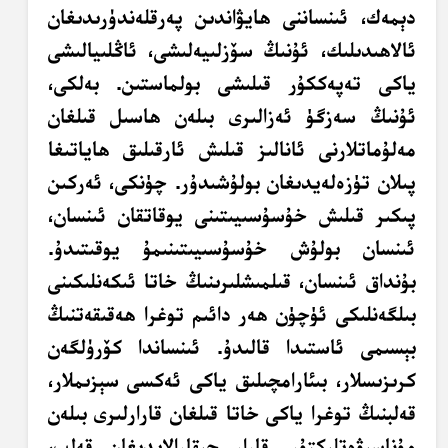
دېمەك، ئىنساننى ھايۋاندىن پەرقلەندۈرىدىغان
ئالاھىدىلىك، ئۇنىڭ سۆزلىيەلىشى، ئاڭلىيالىشى
ياكى تەپەككۇر قىلىشى بولماستىن. بەلكى،
ئۇنىڭ سەزگۈ ئەزالىرى بىلەن ھاسىل قىلغان
مەلۇماتلارنى ئانالىز قىلىش ئارقىلىق ھاياتىغا
پىلان تۈزەلەيدىغان بولۇشىدۇر. چۈنكى، ئەركىن
پىكىر قىلىش خۇسۇسىيىتىنى يوقاتقان ئىنسان،
ئىنسان بولۇش خۇسۇسىيىتىنىمۇ يوقىتىدۇ.
بۇنداق ئىنسان، قىلمىشلىرىنىڭ خاتا ئىكەنلىكىنى
بىلگەنلىكى ئۈچۈن ھەر دائىم توغرا ھەقىقەتنىڭ
بېسىمى ئاستىدا قالىدۇ. ئىنساندا كۆرۈلگەن
كرىزىسلار، بىئارامچىلىق ياكى ئەكسى سېزىملار،
قەلبنىڭ توغرا ياكى خاتا قىلغان قارارلىرى بىلەن
مۇناسىۋەتلىكتۇر. قارار چىقارالايدىغان قەلب،