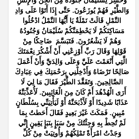
وَحُشِرَ لِسُلَيْمَانَ جُنُودُهُ مِنَ الْجِنِّ وَالْإِنْسِ
وَالطَّيْرِ فَهُمْ يُوزَعُونَ. حَتَّى إِذَا أَتَوْا عَلَى وَادِ
النَّمْلِ قَالَتْ نَمْلَةٌ يَا أَيُّهَا النَّمْلُ ادْخُلُوا
مَسَاكِنَكُمْ لَا يَحْطِمَنَّكُمْ سُلَيْمَانُ وَجُنُودُهُ
وَهُمْ لَا يَشْعُرُونَ. فَتَبَسَّمَ ضَاحِكًا مِنْ
قَوْلِهَا وَقَالَ رَبِّ أَوْزِعْنِي أَنْ أَشْكُرَ نِعْمَتَكَ
الَّتِي أَنْعَمْتَ عَلَيَّ وَعَلَى وَالِدَيَّ وَأَنْ أَعْمَلَ
صَالِحًا تَرْضَاهُ وَأَدْخِلْنِي بِرَحْمَتِكَ فِي عِبَادِكَ
الصَّالِحِينَ. وَتَفَقَّدَ الطَّيْرَ فَقَالَ مَا لِيَ لَا
أَرَى الْهُدْهُدَ أَمْ كَانَ مِنَ الْغَائِبِينَ. لَأُعَذِّبَنَّهُ
عَذَابًا شَدِيدًا أَوْ لَأَذْبَحَنَّهُ أَوْ لَيَأْتِيَنِّي بِسُلْطَانٍ
مُبِينٍ. فَمَكَثَ غَيْرَ بَعِيدٍ فَقَالَ أَحَطتُ بِمَا
لَمْ تُحِطْ بِهِ وَجِئْتُكَ مِنْ سَبَإٍ بِنَبَإٍ يَقِينٍ إِنِّي
وَجَدْتُ امْرَأَةً تَمْلِكُهُمْ وَأُوتِيَتْ مِنْ كُلِّ