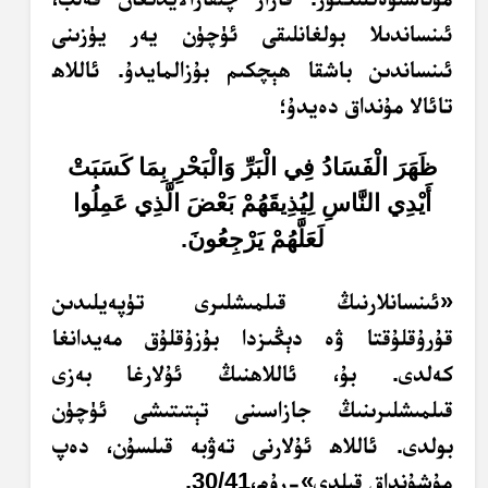
ئىنساندىلا بولغانلىقى ئۈچۈن يەر يۈزىنى
ئىنساندىن باشقا ھېچكىم بۇزالمايدۇ. ئاللاھ
تائالا مۇنداق دەيدۇ؛
ظَهَرَ الْفَسَادُ فِي الْبَرِّ وَالْبَحْرِ بِمَا كَسَبَتْ
أَيْدِي النَّاسِ لِيُذِيقَهُمْ بَعْضَ الَّذِي عَمِلُوا
لَعَلَّهُمْ يَرْجِعُونَ.
«ئىنسانلارنىڭ قىلمىشلىرى تۈپەيلىدىن
قۇرۇقلۇقتا ۋە دېڭىزدا بۇزۇقلۇق مەيدانغا
كەلدى. بۇ، ئاللاھنىڭ ئۇلارغا بەزى
قىلمىشلىرىنىڭ جازاسىنى تېتىتىشى ئۈچۈن
بولدى. ئاللاھ ئۇلارنى تەۋبە قىلسۇن، دەپ
مۇشۇنداق قىلدى»-رۇم،30/41.