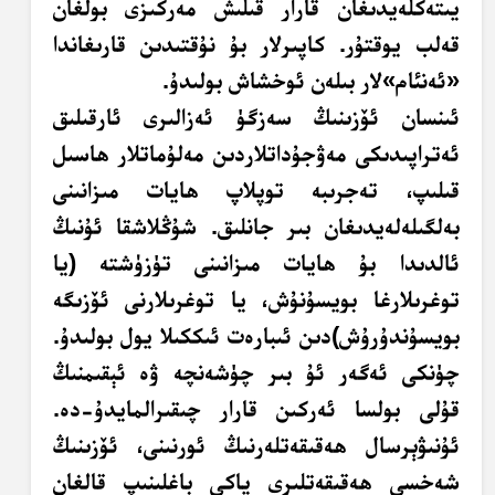
يىتەكلەيدىغان قارار قىلىش مەركىزى بولغان
قەلب يوقتۇر. كاپىرلار بۇ نۇقتىدىن قارىغاندا
«ئەنئام»لار بىلەن ئوخشاش بولىدۇ.
ئىنسان ئۆزىنىڭ سەزگۈ ئەزالىرى ئارقىلىق
ئەتراپىدىكى مەۋجۇداتلاردىن مەلۇماتلار ھاسىل
قىلىپ، تەجرىبە توپلاپ ھايات مىزانىنى
بەلگىلەلەيدىغان بىر جانلىق. شۇڭلاشقا ئۇنىڭ
ئالدىدا بۇ ھايات مىزانىنى تۈزۈشتە (يا
توغرىلارغا بويسۇنۇش، يا توغرىلارنى ئۆزىگە
بويسۇندۇرۇش)دىن ئىبارەت ئىككىلا يول بولىدۇ.
چۈنكى ئەگەر ئۇ بىر چۈشەنچە ۋە ئېقىمنىڭ
قۇلى بولسا ئەركىن قارار چىقىرالمايدۇ-دە.
ئۇنىۋېرسال ھەقىقەتلەرنىڭ ئورنىنى، ئۆزىنىڭ
شەخسى ھەقىقەتلىرى ياكى باغلىنىپ قالغان