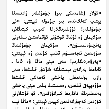
«ئۇلار (شامدىكى بىر) چۈمۈلىلەر ۋادىسىغا
يېتىپ كەلگەندە، بىر چۈمۈلە ئېيتتى: «ئى
چۈمۈلىلەر! ئۇۋىلىرىڭلارغا كىرىپ كېتىڭلار،
سۇلايمان ۋە ئۇنىڭ قوشۇنى ئۇقماستىن سىلەرنى
يەنچىۋەتمىسۇن». سۇلايمان چۈمۈلىنىڭ
سۆزىدىن تەبەسسۇم قىلىپ كۈلدى ۋە ئېيتتى:
«پەرۋەردىگارىم! سەن مېنى ماڭا ۋە ئاتا ـ
ئانامغا بەرگەن نېمىتىڭگە شۈكۈر قىلىشقا، سەن
رازى بولىدىغان ياخشى ئەمەلنى قىلىشقا
مۇۋەپپەق قىلغىن، رەھمىتىڭ بىلەن مېنى ياخشى
بەندىلىرىڭ قاتارىغا كىرگۈزگىن». ئۇ قۇشلارنى
كۆزدىن كەچۈرگەندىن كېيىن ئېيتتى: «ماڭا نېمە