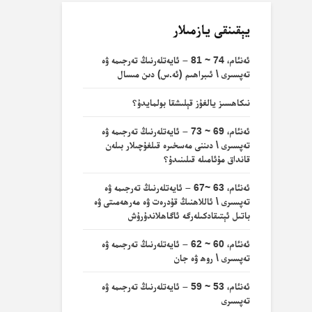
يېقىنقى يازمىلار
ئەنئام، 74 ~ 81 – ئايەتلەرنىڭ تەرجىمە ۋە
تەپسىرى \ ئىبراھىم (ئە.س) دىن مىسال
نىكاھسىز يالغۇز قېلىشقا بولمايدۇ؟
ئەنئام، 69 ~ 73 – ئايەتلەرنىڭ تەرجىمە ۋە
تەپسىرى \ دىننى مەسخىرە قىلغۇچىلار بىلەن
قانداق مۇئامىلە قىلىنىدۇ؟
ئەنئام، 63 ~67 – ئايەتلەرنىڭ تەرجىمە ۋە
تەپسىرى \ ئاللاھنىڭ قۇدرەت ۋە مەرھەمىتى ۋە
باتىل ئېتىقادكىلەرگە ئاگاھلاندۇرۇش
ئەنئام، 60 ~ 62 – ئايەتلەرنىڭ تەرجىمە ۋە
تەپسىرى \ روھ ۋە جان
ئەنئام، 53 ~ 59 – ئايەتلەرنىڭ تەرجىمە ۋە
تەپسىرى