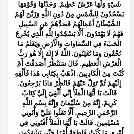
شَيْءٍ وَلَهَا عَرْشٌ عَظِيمٌ. وَجَدْتُهَا وَقَوْمَهَا
يَسْجُدُونَ لِلشَّمْسِ مِنْ دُونِ اللَّهِ وَزَيَّنَ لَهُمُ
الشَّيْطَانُ أَعْمَالَهُمْ فَصَدَّهُمْ عَنِ السَّبِيلِ
فَهُمْ لَا يَهْتَدُونَ. أَلَّا يَسْجُدُوا لِلَّهِ الَّذِي يُخْرِجُ
الْخَبْءَ فِي السَّمَاوَاتِ وَالْأَرْضِ وَيَعْلَمُ مَا
تُخْفُونَ وَمَا تُعْلِنُونَ. اللَّهُ لَا إِلَهَ إِلَّا هُوَ رَبُّ
الْعَرْشِ الْعَظِيمِ. قَالَ سَنَنْظُرُ أَصَدَقْتَ أَمْ
كُنْتَ مِنَ الْكَاذِبِينَ. اذْهَبْ بِكِتَابِي هَذَا فَأَلْقِهِ
إِلَيْهِمْ ثُمَّ تَوَلَّ عَنْهُمْ فَانْظُرْ مَاذَا يَرْجِعُونَ.
قَالَتْ يَا أَيُّهَا الْمَلَأُ إِنِّي أُلْقِيَ إِلَيَّ كِتَابٌ
كَرِيمٌ. إِنَّهُ مِنْ سُلَيْمَانَ وَإِنَّهُ بِسْمِ اللَّهِ
الرَّحْمَنِ الرَّحِيمِ. أَلَّا تَعْلُوا عَلَيَّ وَأْتُونِي
مُسْلِمِينَ. قَالَتْ يَا أَيُّهَا الْمَلَأُ أَفْتُونِي فِي
أَمْرِي مَا كُنْتُ قَاطِعَةً أَمْرًا حَتَّى تَشْهَدُونِ.