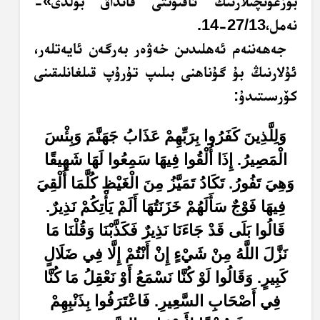
بۇزغۇنچىلارنىڭ ئاقىۋىتى قانداق بولدى»-
نەمل،27/13-14.
جەھەننەم ئەھلىدىن خەۋەر بەرگەن ئايەتلەر،
ئۇلارنىڭ بۇ گۇناھنى بىلىپ تۇرۇپ قىلغانلىقىنى
كۆرسىتىدۇ:
وَلِلَّذِينَ كَفَرُوا بِرَبِّهِمْ عَذَابُ جَهَنَّمَ وَبِئْسَ
الْمَصِيرُ. إِذَا أُلْقُوا فِيهَا سَمِعُوا لَهَا شَهِيقًا
وَهِيَ تَفُورُ. تَكَادُ تَمَيَّزُ مِنَ الْغَيْظِ كُلَّمَا أُلْقِيَ
فِيهَا فَوْجٌ سَأَلَهُمْ خَزَنَتُهَا أَلَمْ يَأْتِكُمْ نَذِيرٌ.
قَالُوا بَلَى قَدْ جَاءَنَا نَذِيرٌ فَكَذَّبْنَا وَقُلْنَا مَا
نَزَّلَ اللَّهُ مِنْ شَيْءٍ إِنْ أَنْتُمْ إِلَّا فِي ضَلَالٍ
كَبِيرٍ. وَقَالُوا لَوْ كُنَّا نَسْمَعُ أَوْ نَعْقِلُ مَا كُنَّا
فِي أَصْحَابِ السَّعِيرِ. فَاعْتَرَفُوا بِذَنْبِهِمْ