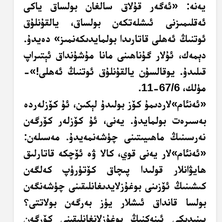
يەنە: «ئەگەر قۇلاق سالغان بولساق ياكى
ئەقلىمىزنى ئىشلەتكەن بولساق، يالقۇنلۇق
ئوتنىڭ ئەھلى قاتارىدا بولمايدىكەنمىز» دەيدۇ.
دېمەك، ئۇلار گۇناھىنى مانا مۇشۇنداق ئېتىراپ
قىلىدۇ. يوقالسۇن يالقۇنلۇق ئوتنىڭ ئەھلى!»-
مۈلك، 67/6-11.
«ئەنئام»لاردىمۇ كۆز بولىدۇ لېكىن، ئۇ كۆزلەردە
بەسىرەت بولمايدۇ. يەنى، ئۇ كۆزلەر كۆرگەن
نەرسىنىڭ ماھىيىتىنى چۈشەنمەيدۇ. مەسىلەن:
«ئەنئام»لار يەنى قوي، كالا ۋە ئۆچكە قاتارلىق
ھايۋانلار قولىدا پىچاق كۆتۈرۈپ كەلگەن
كىشىنىڭ ئۆزىنى بوغۇزلايدىغانلىقىنى چۈشەنگەن
بولسا قانداق ئىشلار يۈز بەرگەن بولاتتى؟
يېنىدىكى ئىنەكنىڭ بوغۇزلانغانلىقىنى كۆرگەن