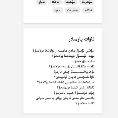
مۇشرىك
مۇھىت
مەككە
ناماز
نىكاھ
ھىجرەت
ھەج
ئاۋات يازمىلار
سۈنئىي ئۇسۇل بىلەن ھامىلىدار بولۇشقا بولامدۇ؟
تويدا ئۇسسۇل ئويناشقا بولامدۇ؟
نىكاھ بۇزۇلامدۇ؟
ئۆيدە يالاڭۋاشتاق يۈرسەم بولامدۇ؟
مۇھەببەتلىشىشنىڭ چېكى بارمۇ؟
قازا نامىزىمنى قاچان ئوقۇيمەن؟
ھاراقكەشنىڭ سالىمىنى ئىلىك ئالسا بولامدۇ؟
ئاياللار ئىش قىلسا بولمامدۇ؟
جۈمە مۇھىممۇ؟ ھېيت نامىزىمۇ؟
دادىسى ھارامدىن تاپقان پۇلنى بالىسى مىراس
ئالسا بولامدۇ؟