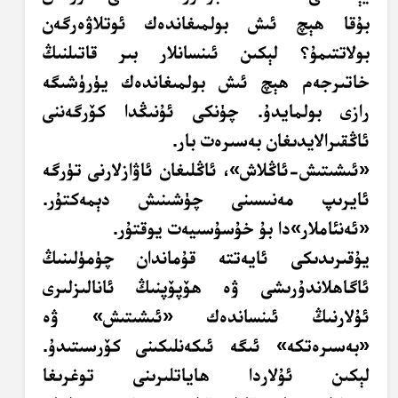
بۇقا ھېچ ئىش بولمىغاندەك ئوتلاۋەرگەن
بولاتتىمۇ؟ لېكىن ئىنسانلار بىر قاتىلنىڭ
خاتىرجەم ھېچ ئىش بولمىغاندەك يۈرۈشىگە
رازى بولمايدۇ. چۈنكى ئۇنىڭدا كۆرگەننى
ئاڭقىرالايدىغان بەسىرەت بار.
«ئىشىتىش-ئاڭلاش»، ئاڭلىغان ئاۋازلارنى تۈرگە
ئايرىپ مەنىسىنى چۈشىنىش دېمەكتۇر.
«ئەنئاملار»دا بۇ خۇسۇسىيەت يوقتۇر.
يۇقىرىدىكى ئايەتتە قۇماندان چۈمۈلىنىڭ
ئاگاھلاندۇرىشى ۋە ھۆپۆپنىڭ ئانالىزلىرى
ئۇلارنىڭ ئىنساندەك «ئىشىتىش» ۋە
«بەسىرەتكە» ئىگە ئىكەنلىكىنى كۆرسىتىدۇ.
لېكىن ئۇلاردا ھاياتلىرىنى توغرىغا