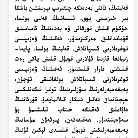
قەلبنىڭ، قاننى بەدەنگە چىقىرىپ بېرىشتىن باشقا
بىر خىزمىتى يوق. ئىنساننىڭ قەلبى بولسا،
ھۆكۈم قىلىش ئورگانى ۋە بەدەننىڭ ئاساسلىق
قۇماندانلىق مەركىزىدۇر. ئەقىلنىڭ ۋەزىپىسى
توغرىلارنى ئىسپاتلاش. قەلبنىڭ بولسا، پايدا-
زىيانغا قارىتا ئۇلارنى قوبۇل قىلىش ياكى رەت
قىلىشنى قارار قىلىشتۇر. ئەقىلنىڭ ۋەزىپىسى
توغرىلارنى ئىسپاتلاش بولغانلىقى ئۈچۈن،
پەيغەمبەرلەرنىڭ سۆزلىرىنىڭ توغرا ئىكەنلىكىنى
ھېچقانداق ئەقىل ئىنكار قىلالمايدۇ. قۇرئاننىڭ
داۋاملىق ئەقىلگە خىتاب قىلىشىمۇ بۇ
سەۋەبتىندۇر. ھەقىقەتەن، پىرئەۋن مۇسانىڭ
پەيغەمبەرلىكىنى قوبۇل قىلمىدى لېكىن ئۇنىڭ