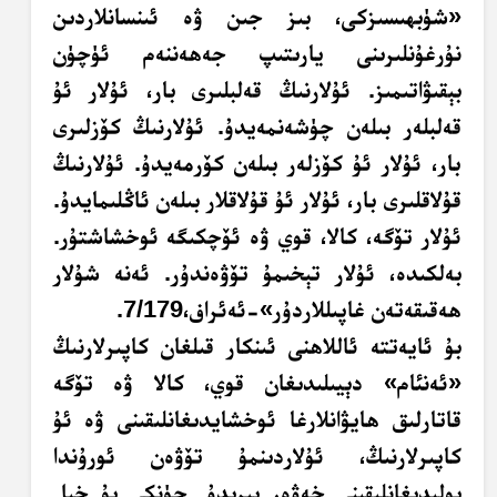
«شۈبھىسىزكى، بىز جىن ۋە ئىنسانلاردىن
نۇرغۇنلىرىنى يارىتىپ جەھەننەم ئۈچۈن
بېقىۋاتىمىز. ئۇلارنىڭ قەلبلىرى بار، ئۇلار ئۇ
قەلبلەر بىلەن چۈشەنمەيدۇ. ئۇلارنىڭ كۆزلىرى
بار، ئۇلار ئۇ كۆزلەر بىلەن كۆرمەيدۇ. ئۇلارنىڭ
قۇلاقلىرى بار، ئۇلار ئۇ قۇلاقلار بىلەن ئاڭلىمايدۇ.
ئۇلار تۆگە، كالا، قوي ۋە ئۆچكىگە ئوخشاشتۇر.
بەلكىدە، ئۇلار تېخىمۇ تۆۋەندۇر. ئەنە شۇلار
ھەقىقەتەن غاپىللاردۇر»-ئەئراف،7/179.
بۇ ئايەتتە ئاللاھنى ئىنكار قىلغان كاپىرلارنىڭ
«ئەنئام» دېيىلىدىغان قوي، كالا ۋە تۆگە
قاتارلىق ھايۋانلارغا ئوخشايدىغانلىقىنى ۋە ئۇ
كاپىرلارنىڭ، ئۇلاردىنمۇ تۆۋەن ئورۇندا
بولىدىغانلىقىنى خەۋەر بېرىدۇ. چۈنكى بۇ خىل