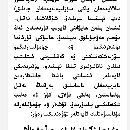
قىلالايدىغان ياكى سۆزلىيەلەيدىغان جانلىق)
دەپ ئېنىقلىما بېرىلىدۇ. شۇڭلاشقا، ئەقىل-
ئىنسان بىلەن ھايۋاننى ئايرىپ تۇرىدىغان ئەڭ
مۇھىم مەۋجۇتلۇق دېيىلىدۇ. ھالبۇكى، قۇرئاندا
قۇشلارنىڭمۇ ۋە چۈمۈلىلەرنىڭمۇ
سۆزلەشكەنلىكىنى ۋە ئەقىللىرىنى ئىشلىتىپ
قىلغان ئانالىزلىرى تىلغا ئېلىنىدۇ. يۇقىرىدىكى
ئايەتلەر ئىنساننى باشقا جانلىقلاردىن
ئايرىيدىغان ئاساسلىق پەرقنىڭ ئەقىل
بولماستىن، بەلكى قۇلاق، كۆز ۋە قەلىب
ئىكەنلىكىنى بىلدۈرىدۇ. قۇشلار ۋە چۈمۈلىلەرگە
مۇناسىۋەتلىك ئايەتلەر تۆۋەندىكىلەردۇر: