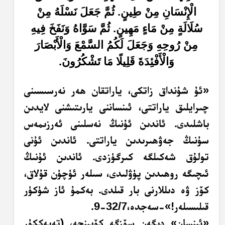
الْإِنْسَانِ مِنْ طِينٍ. ثُمَّ جَعَلَ نَسْلَهُ مِنْ
سُلَالَةٍ مِنْ مَاءٍ مَهِينٍ. ثُمَّ سَوَّاهُ وَنَفَخَ فِيهِ
مِنْ رُوحِهِ وَجَعَلَ لَكُمُ السَّمْعَ وَالْأَبْصَارَ
وَالْأَفْئِدَةَ قَلِيلًا مَا تَشْكُرُونَ.
«ئۇ شۇنداق زاتكى، ياراتقان ھەر نەرسىسىنى
چىرايلىق ياراتتى، ئىنساننى يارىتىشنى لايدىن
باشلىدى. ئاندىن ئۇنىڭ نەسلىنى ئەرزىمەس
سۇنىڭ جەۋھىرىدىن ياراتتى. ئاندىن ئۇنى
تولۇق شەكىلگە كىرگۈزدى. ئاندىن ئۇنىڭ
ئىچىگە روھىدىن پۈۋلىدى، سىلەر ئۈچۈن قۇلاق،
كۆز ۋە دىللارنى بار قىلدى. بەكمۇ ئاز شۈكۈر
قىلىسىلەر!»-سەجدە،32/7-9.
«ئىنسان» دېگەن سۆزگە كۆپىنچە، (تەپەككۇر