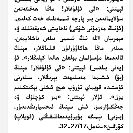
ئېيتتى: «ئى ئۇلۇغلار! ماڭا ھەقىقەتەن
سۇلايماندىن بىر پارچە قىممەتلىك خەت كەلدى.
(ئۇنىڭ مەزمۇنى شۇكى) ناھايىتى شەپقەتلىك ۋە
مېھرىبان اﷲ نىڭ ئىسمى بىلەن باشلايمەن.
سىلەر ماڭا ھاكاۋۇرلۇق قىلماڭلار، مېنىڭ
ئالدىمغا مۇسۇلمان بولغان ھالدا كېلىڭلار». ئۇ
(يەنى بىلقىس) ئېيتتى: «ئى ئۇلۇغلار! مېنىڭ
(بۇ) ئىشىمدا مەسلىھەت بېرىڭلار، سىلەرنى
ئۈستىدە قويماي تۇرۇپ ھېچ ئىشنى بېكىتكىنىم
يوق». ئۇلار ئېيتتى: «بىز كۈچلۈك ۋە
جەڭگىۋارمىز، ئىش سېنىڭ ئىختىيارىڭدىدۇر،
(بىزنى) نېمىگە بۇيرۇيدىغانلىقىڭنى (ئويلاپ)
كۆرگىن»-نەمل،27/17-32.