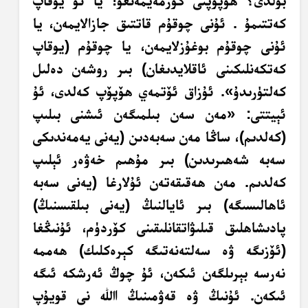
بولدى؟ ھۆپۆپنى كۆرمەيمەنغۇ! يا ئۇ يوقاپ
كەتتىمۇ . ئۇنى چوقۇم قاتتىق جازالايمەن، يا
ئۇنى چوقۇم بوغۇزلايمەن، يا چوقۇم (يوقاپ
كەتكەنلىكىنى ئاقلايدىغان) بىر روشەن دەلىل
كەلتۈرىدۇ». ئۇزاق ئۆتمەي ھۆپۆپ كەلدى، ئۇ
ئېيتتى: «مەن سەن بىلمىگەن ئىشنى بىلىپ
(كەلدىم)، ساڭا مەن سەبەدىن (يەنى يەمەندىكى
سەبە شەھىرىدىن) بىر مۇھىم خەۋەر ئېلىپ
كەلدىم. مەن ھەقىقەتەن ئۇلارغا (يەنى سەبە
ئاھالىسىگە) بىر ئايالنىڭ (يەنى بىلقىسنىڭ)
پادىشاھلىق قىلىۋاتقانلىقىنى كۆردۈم، ئۇنىڭغا
(ئۆزىگە ۋە سەلتەنەتىگە كېرەكلىك) ھەممە
نەرسە بېرىلگەن ئىكەن، ئۇ چوڭ ئەرشكە ئىگە
ئىكەن. ئۇنىڭ ۋە قەۋمىنىڭ اﷲ نى قويۇپ