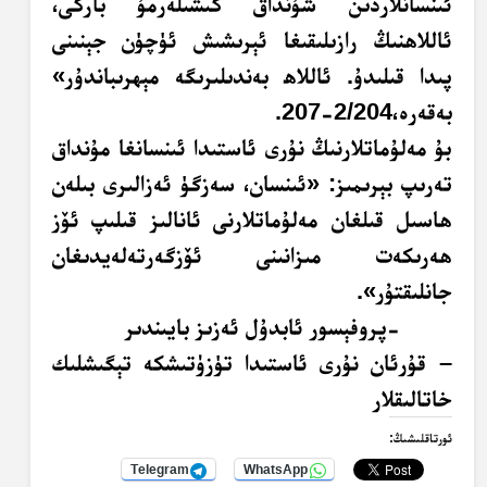
ئىنسانلاردىن شۇنداق كىشىلەرمۇ باركى،
ئاللاھنىڭ رازىلىقىغا ئېرىشىش ئۈچۈن جېنىنى
پىدا قىلىدۇ. ئاللاھ بەندىلىرىگە مېھرىباندۇر»
بەقەرە،2/204-207.
بۇ مەلۇماتلارنىڭ نۇرى ئاستىدا ئىنسانغا مۇنداق
تەرىپ بېرىمىز: «ئىنسان، سەزگۈ ئەزالىرى بىلەن
ھاسىل قىلغان مەلۇماتلارنى ئانالىز قىلىپ ئۆز
ھەرىكەت مىزانىنى ئۆزگەرتەلەيدىغان
جانلىقتۇر».
-پروفېسور ئابدۇل ئەزىز بايىندىر
– قۇرئان نۇرى ئاستىدا تۈزۈتىشكە تېگىشلىك
خاتالىقلار
ئورتاقلىشىڭ:
Telegram
WhatsApp