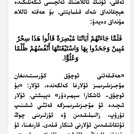
ئەقلى، ئۇنىڭ ئاللاھنىڭ ئەلچىسى ئىكەنلىكىدە
ھېچقانداق شەك قىلمايتتى. بۇ ھەقتە ئاللاھ
مۇنداق دەيدۇ:
فَلَمَّا جَاءَتْهُمْ اٰيَاتُنَا مُبْصِرَةً قَالُوا هَذَا سِحْرٌ
مُبِينٌ وَجَحَدُوا بِهَا وَاسْتَيْقَنَتْهَا أَنْفُسُهُمْ ظُلْمًا
وَعُلُوًّا.
«ھەقىقەتنى ئوچۇق كۆرسىتىدىغان
مۆجىزىلىرىمىز ئۇلارغا كەلگەندە، ئۇلار: «بۇ
ئوچۇق- ئاشكارا سېھىردۇر» دېيىشتى. ئۇلار
ئىچىدە ئۇ مۆجىزىلىرىمىزگە قەتئىي ئىشىنىپ
تۇرۇپ، زالىملىقىدىن ۋە ئۆزلىرىنى چوڭ
تۇتقانلىقىدىن ئۇلارنى ئىنكار قىلدى. قارىغىنا، ئۇ