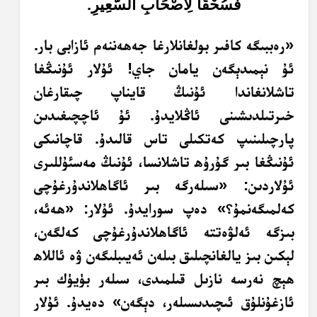
فَسُحْقًا لِأَصْحَابِ السَّعِيرِ.
«رەببىگە كافىر بولغانلارغا جەھەننەم ئازابى بار.
ئۇ نېمىدېگەن يامان جاي! ئۇلار ئۇنىڭغا
تاشلانغاندا ئۇنىڭ قايناپ چىقارغان
خىرتىلدىشىنى ئاڭلايدۇ. ئۇ ئاچچىغىدىن
پارچىلىنىپ كەتكىلى تاس قالىدۇ. قاچانىكى
ئۇنىڭغا بىر گۇرۇھ تاشلانسا، ئۇنىڭ مەسئۇللىرى
ئۇلاردىن: «سىلەرگە بىر ئاگاھلاندۇرغۇچى
كەلمىگەنمۇ؟» دەپ سورايدۇ. ئۇلار: «ھەئە،
بىزگە ئەلۋەتتە ئاگاھلاندۇرغۇچى كەلگەن،
لېكىن بىز يالغانچىلىق بىلەن ئەيىبلىگەن ۋە ئاللاھ
ھېچ نەرسە نازىل قىلمىدى، سىلەر بۈيۈك بىر
ئازغۇنلۇق ئىچىدىسىلەر، دېگەن» دەيدۇ. ئۇلار