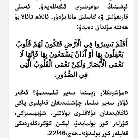
ئېقىمنىڭ توغرىلىرى ئىگەللەيدۇ. ئەسلى
قارىغۇلىق ۋە گاسلىق مانا بۇدۇر. ئاللاھ تائالا بۇ
ھەقتە مۇنداق دەيدۇ:
أَفَلَمْ يَسِيرُوا فِي الْأَرْضِ فَتَكُونَ لَهُمْ قُلُوبٌ
يَعْقِلُونَ بِهَا أَوْ آَذَانٌ يَسْمَعُونَ بِهَا فَإِنَّهَا لَا
تَعْمَى الْأَبْصَارُ وَلَكِنْ تَعْمَى الْقُلُوبُ الَّتِي
فِي الصُّدُورِ.
«مۇشرىكلار زېمىندا سەير قىلمىدىمۇ؟ ئەگەر
ئۇلار سەير قىلسا، چۈشىنىدىغان قەلبلىرى ياكى
ئاڭلايدىغان قۇلاقلىرى بولاتتى. شۈبھىسىزكى،
كۆزلەر كور بولمايدۇ، لېكىن كۆكرەكلەردىكى
قەلبلەر كور بولىدۇ»-ھەج،22/46.