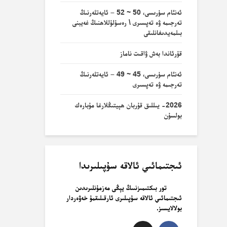
ئەنئام سۈرىسى، 50 ~ 52 – ئايەتلەرنىڭ
تەرجىمە ۋە تەپسىرى \ رەسۇلۇللاھنىڭ غەيبنى
بىلمەيدىغانلىقى
قۇرئاندا بەش ۋاقىت ناماز
ئەنئام سۈرىسى، 45 ~ 49 – ئايەتلەرنىڭ
تەرجىمە ۋە تەپسىرى
2026- يىللىق قۇربان ھېيتىڭلارغا مۇبارەك
بولسۇن
ئىجتىمائىي ئالاقە سۇپىلىرىدا
تور بىكتىمىزنىىڭ يېڭى مەزمۇنلىرىدىن
ئىجتىمائىي ئالاقە سۇپىلىرى ئارقىلىقمۇ خەۋەردار
بولالايسىز.