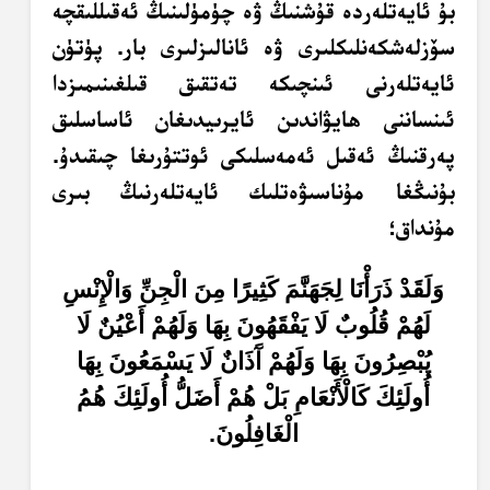
بۇ ئايەتلەردە قۇشنىڭ ۋە چۈمۈلىنىڭ ئەقىللىقچە
سۆزلەشكەنلىكلىرى ۋە ئانالىزلىرى بار. پۈتۈن
ئايەتلەرنى ئىنچىكە تەتقىق قىلغىنىمىزدا
ئىنساننى ھايۋاندىن ئايرىيدىغان ئاساسلىق
پەرقنىڭ ئەقىل ئەمەسلىكى ئوتتۇرىغا چىقىدۇ.
بۇنىڭغا مۇناسىۋەتلىك ئايەتلەرنىڭ بىرى
مۇنداق؛
وَلَقَدْ ذَرَأْنَا لِجَهَنَّمَ كَثِيرًا مِنَ الْجِنِّ وَالْإِنْسِ
لَهُمْ قُلُوبٌ لَا يَفْقَهُونَ بِهَا وَلَهُمْ أَعْيُنٌ لَا
يُبْصِرُونَ بِهَا وَلَهُمْ آَذَانٌ لَا يَسْمَعُونَ بِهَا
أُولَئِكَ كَالْأَنْعَامِ بَلْ هُمْ أَضَلُّ أُولَئِكَ هُمُ
الْغَافِلُونَ.