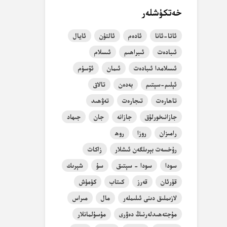
خەتكۈشلەر
ئاتا-ئانا
ئادەم
ئالتۇن
ئايال
ئىبادەت
ئىبراھىم
ئىسلام
ئىسلامدا ئىبادەت
ئىمان
ئۆسۈم
ئېلىم-سېتىم
بەدەن
تالاق
تاھارەت
تىجارەت
تەۋھىد
جازانىخورلۇق
جازانە
جان
جىھاد
رامىزان
روزا
روھ
رۇخسەت بېرىلگەن ئىشلار
زاكات
سودا
سودا - سېتىق
سۇ
شېرىك
قۇرئان
قەرز
كىتاب
كۈمۈش
لازىملىق دىنى ئىلىملەر
مال
مىراس
مۇجتەھىدلەرنىڭ دەۋرى
مۇسۇلمانلار