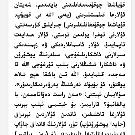
قۇياشقا چوقۇنىدىغانلىقىنى بايقىدىم، شەيتان
ئۇلارغا قىلمىشلىرىنى (يەنى اﷲ نى قويۇپ،
قۇياشقا چوقۇنغانلىقلىرىنى) چىرايلىق كۆرسەتتى،
ئۇلارنى توغرا يولدىن توستى، ئۇلار ھىدايەت
تاپمايدۇ. ئۇلار ئاسمانلاردىكى ۋە زېمىندىكى
سىرلارنى ئاشكارىلىغۇچى، سىلەرنىڭ يوشۇرۇن
ۋە ئاشكارا ئىشىڭلارنى بىلىپ تۇرغۇچى اﷲ قا
سەجدە قىلمايدۇ. اﷲ تىن باشقا ھېچ ئىلاھ
يوقتۇر، ئۇ بۈيۈك ئەرشنىڭ پەرۋەردىگارىدۇر».
سۇلايمان ئېيتتى: «سەن راست دەۋاتامسەن، يا
يالغانمۇ؟ قارايمىز. بۇ خېتىمنى ئېلىپ بېرىپ
ئۇلارغا تاشلىغىن، ئاندىن ئۇلاردىن نېرىراق
(جايدا يوشۇرۇنۇپ) تۇر، ئۇلارنىڭ قانداق جاۋاپ
قايتۇرىدىغانلىقىغا قارىغىن». ئۇ (يەنى بىلقىس)