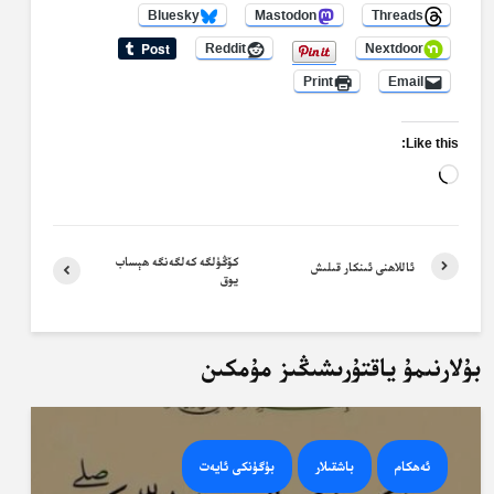
Bluesky
Mastodon
Threads
Reddit
Nextdoor
Print
Email
Like this:
Loading…
كۆڭۈلگە كەلگەنگە ھېساب
ئاللاھنى ئىنكار قىلىش
يوق
بۇلارنىمۇ ياقتۇرىشىڭىز مۇمكىن
ئەھكام
باشقىلار
بۈگۈنكى ئايەت