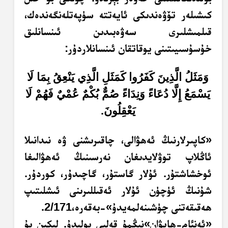
كىشىلەر تۆۋەندىكى ئايەتتە سۈپەتلەنگەندەك،
قىلمىشلىرى سەۋەبىدىن ئىنسانلىق
خۇسۇسىيىتىنى يوقاتقان ئىنسانلاردۇر:
وَمَثَلُ الَّذِينَ كَفَرُوا كَمَثَلِ الَّذِي يَنْعِقُ بِمَا لَا
يَسْمَعُ إِلَّا دُعَاءً وَنِدَاءً صُمٌّ بُكْمٌ عُمْيٌ فَهُمْ لَا
يَعْقِلُونَ.
«كاپىرلارنىڭ ئەھۋالى، چاقىرىشنى ۋە نىدانىلا
ئاڭلاپ توۋلايدىغان نەرسىنىڭ ئەھۋالىغا
ئوخشاشتۇر. ئۇلار گاستۇر، گاچىدۇر، كوردۇر.
شۇنىڭ ئۈچۈن ئۇلار ئەقىللىرىنى ئىشلىتىپ
ھەقىقەتنى چۈشىنەلمەيدۇ»-بەقەرە،2/171.
«ئەنئام-ھايۋان»نىڭمۇ قەلبى بولىدۇ. لېكىن بۇ