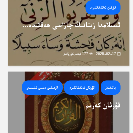
قۇرئان تەتقىقاتلىرى
ئىسلامدا زىنانىڭ جازاسى ھەققىدە...
2025-02-17
177 قېتىم كۆرۈلدى
باشقىلار
قۇرئان تەتقىقاتلىرى
لازىملىق دىنىي ئىلىملەر
قۇرئان كەرىم