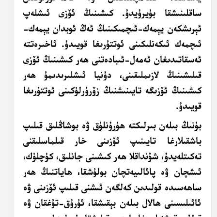
ساقلىنىشقا بۇيرۇيدۇ. كىشىنىڭ ئۆزى ئىشلەپ
ئېرىشكەن يېمەك-ئىچمىكىنىڭ ئەڭ ئوبدان يېمەك-
ئىچمەك ئىكەنلىكىنى ئوتتۇرىغا قويىدۇ. ئاخىرەتتە
ئەسقاتىدىغان ئەمەل-ئىبادەتنى ھەر كىشىنىڭ ئۆزى
قىلىشىنىڭ لازىملىقىنى، دۇنيا ئىشلىرىدىمۇ ھەر
كىشىنىڭ ئۆزىگە تايىنىشنىڭ زۆرۈرلۈكىنى ئوتتۇرىغا
قويىدۇ.
بۇنىڭ بىلەن بىرلىكتە ھۇرۇنلۇق ۋە بوشاڭلىق قىلىپ
باشقىلارغا تايىنىپ ئۆزىنى خار قىلماسلىقنى
تەكىتلەيدۇ، شۇنداقلا ھەر كىشىنى جانلىق، كۈچلۈك،
ئىشچان ۋە پائالىيەتچان بولۇشقا، ھاياتنىڭ ھەر
ساھەسىدە قولىدىن كەلگەن ئىشنى قىلىپ ئۆزىنى ۋە
ئائىلىسىنى ھالال بىلەن بېقىشقا، ئۇرۇق-تۇغقان ۋە