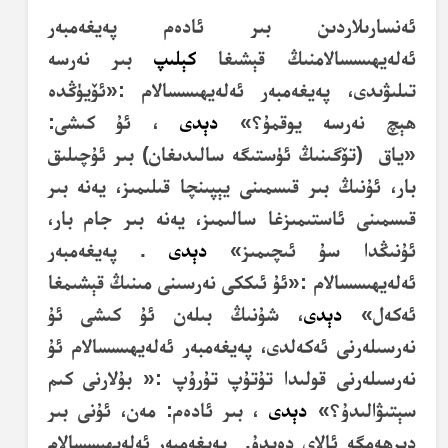
ئەنسارىلاردىن بىر ئادەم پەيغەمبەر
ئەلەيھىسسالامنىڭ قېشىغا
كېلىپ
بىر نەرسە
تىلىۋىدى، پەيغەمبەر ئەلەيھىسسالام :«ئۆيۈڭدە
ھېچ نەرسە يوقمۇ؟»
دېدى
، ئۇ كىشى:
«ياق
(تۆگىنىڭ ئۈستىگە سالىدىغان) بىر ئۇچىلىق
بار، ئۇنىڭ بىر قىسمىنى يېپىنچا قىلىمىز، يەنە بىر
قىسمىنى ئاستىمىزغا سالىمىز، يەنە بىر جام بار،
ئۇنىڭدا سۇ ئىچىمىز»
دېدى
. پەيغەمبەر
ئەلەيھىسسالام :«ئۇ ئىككى نەرسىنى مىنىڭ قېشىمغا
ئەكەل»
دېدى
، شۇنىڭ بىلەن ئۇ كىشى ئۇ
نەرسىلەرنى ئەكەلدى، پەيغەمبەر ئەلەيھىسسالام ئۇ
نەرسىلەرنى قولىدا تۇتۇپ تۇرۇپ :« بۇلارنى كىم
سېتىۋالىدۇ؟»
دېدى
، بىر ئادەم: مەن، ئۇنى بىر
دىرھەمگە ئالاي دەيدۇ.
پەيغەمبەر ئەلەيھىسسالام