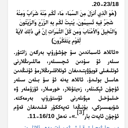
23/18-20.
﴿
هُ
و
ال
َّذِ
ي
أَ
نز
ل
م
ن
الس
م
ا
ء
م
ا
ء
ل
ك
م م
ن
ْهُ
ش
ر
اب
و
م
ن
ْهُ
ش
ج
ر
ف
ي
هِ
ت
س
يم
ون
.
ي
نب
ت
ل
ك
م ب
ِهِ
الز
ر
ع
و
الز
ي
ت
ون
و
الن
خ
يل
و
ال
ع
ن
اب
و
م
ن ك
ل
ال
ثَّ
م
ر
ات
ِ
إِ
ن
ف
ي
ذَ
ل
ك
ل
ي
َةً
ل
ق
و
م
ي
ت
ف
ك
ر
ون
﴾
«ئاللاھ ئاسماندىن سۇ چۈشۈرۈپ بەرگەن زاتتۇر.
سىلەر ئۇ سۇدىن ئىچىسىلەر، ماللىرىڭلارنى
ئوتلىغىلى قويۇۋېتىدىغان ئوتلاقلىرىڭلارمۇ ئۇنىڭدىن
ھاسىل بولىدۇ. ئاللاھ يەنە ئۇ سۇ بىلەن سىلەر
ئۈچۈن ئېكىنلەر، زەيتۇنلار، خورمىلار، ئۈزۈملەر ۋە
خىلمۇخىل مېۋىلەرنى ئۆستۈرۈپ بەرمەكتە.
شۈبھىسىزكى، بۇنىڭدا تەپەككۇر قىلىدىغان قەۋم
[3]
ئۈچۈن ئايەت بار
.»- نەھل 16/10-11.
ب- چارۋىچىلىق قىلىش ۋە سۈت مەھسۇلاتلىرىنى