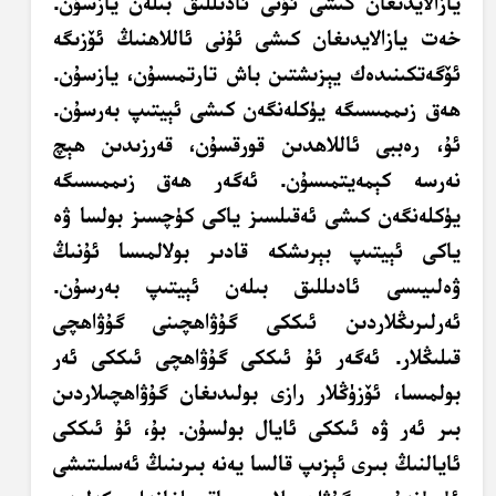
يازالايدىغان كىشى ئۇنى ئادىللىق بىلەن يازسۇن.
خەت يازالايدىغان كىشى ئۇنى ئاللاھنىڭ ئۆزىگە
ئۆگەتكىنىدەك يېزىشتىن باش تارتمىسۇن، يازسۇن.
ھەق زىممىسىگە يۈكلەنگەن كىشى ئېيتىپ بەرسۇن.
ئۇ، رەببى ئاللاھدىن قورقسۇن، قەرزىدىن ھېچ
نەرسە كېمەيتمىسۇن. ئەگەر ھەق زىممىسىگە
يۈكلەنگەن كىشى ئەقىلسىز ياكى كۈچسىز بولسا ۋە
ياكى ئېيتىپ بېرىشكە قادىر بولالمىسا ئۇنىڭ
ۋەلىيىسى ئادىللىق بىلەن ئېيتىپ بەرسۇن.
ئەرلىرىڭلاردىن ئىككى گۇۋاھچىنى گۇۋاھچى
قىلىڭلار. ئەگەر ئۇ ئىككى گۇۋاھچى ئىككى ئەر
بولمىسا، ئۆزۈڭلار رازى بولىدىغان گۇۋاھچىلاردىن
بىر ئەر ۋە ئىككى ئايال بولسۇن. بۇ، ئۇ ئىككى
ئايالنىڭ بىرى ئېزىپ قالسا يەنە بىرىنىڭ ئەسلىتىشى