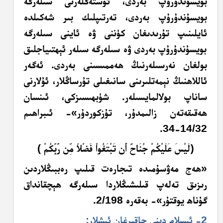
بويسۇندۇرۇپ بەردى، ئۆستەڭلەرنى سىلەرگە
بويسۇندۇرۇپ بەردى، تەرتىپلىك بىر شەكىلدە
ئايلىنىپ تۇرىدىغان كۈننى ۋە ئاينى سىلەرگە
بويسۇندۇرۇپ بەردى ۋە سىلەرگە سىلەر ئېھتىياجلىق
بولغان نەرسىلەرنىڭ ھەممىسىنى بەردى. ئەگەر
ئاللاھنىڭ نېمەتلىرىنى سانىغىلى تۇرساڭلار، ئۇلارنى
ساناپ بولالمايسىلەر. شۈبھىسىزكى، ئىنسان
ھەقىقەتەن زالىمدۇر، تۇزكوردۇر»- ئىبراھىم
14/32-34.
﴿ل
ي
س
ع
ل
ي
ك
م
ج
ن
اح
ٌ
أَ
ن ت
ب
ت
غ
وا
ف
َضْ
لا
م
ن ر
ب
ك
م
﴾
«ھەج مەۋسۇمىدە تىجارەت قىلىپ رەببىڭلاردىن
رىزىق تەلەپ قىلىشىڭلاردا سىلەرگە ھېچقانداق
گۇناھ يوقتۇر»- بەقەرە 2/198.
2- ئىسلام
دىنى
چاقىرغان ئىشلار: