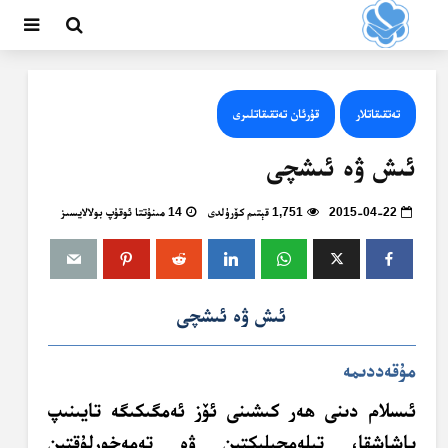
تەتقىقاتلار
قۇرئان تەتقىقاتلىرى
ئىش ۋە ئىشچى
2015-04-22
1,751 قېتىم كۆرۈلدى
14 مىنۇتتا ئوقۇپ بولالايسىز
ئىش ۋە ئىشچى
مۇقەددىمە
ئىسلام دىنى ھەر كىشىنى ئۆز ئەمگىكىگە تايىنىپ
ياشاشقا، تىلەمچىلىكتىن ۋە تەمەخورلۇقتىن