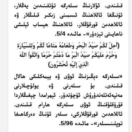
قىلىندى. ئۇلارنىڭ سىلەرگە تۇتقىنىدىن يەڭلار،
ئۇنىڭغا ئاللاھنىڭ ئىسمىنى زىكىر قىلىڭلار ۋە
ئاللاھدىن قورقۇڭلار. ئاللاھنىڭ ھېساب ئېلىشى
ناھايىتى تېزدۇر»- مائىدە 5/4.
﴿
أُ
ح
ل
ل
ك
م
ْ
صَ
ي
د
ال
ب
ح
ر
و
َطَ
ع
ام
ُهُ
م
ت
اع
ا ل
ك
م
و
ل
لس
ي
ار
َةِ
و
ح
ر
م
ع
ل
ي
ك
م
ْ
صَ
ي
د
ال
ب
ر
م
ا د
م
ت
م
ح
ر
م
ا و
ات
ق
وا
الل
ّهَ
ال
َّذِ
ي
َ
إِ
ل
ي
ْهِ
ت
ح
ش
ر
ون
﴾
«سىلەرگە دېڭىزنىڭ ئوۋى ۋە يېمەكلىكى ھالال
قىلىندى. بۇ سىلەرنى ۋە يولۇچىلارنى
مەنپەئەتلەندۈرۈش ئۈچۈندۇر. ئېھرامدا چېغىڭلاردا
قۇرۇقلۇقنىڭ ئوۋى سىلەرگە ھارام قىلىندى.
ئاللاھدىن قورقۇڭلاركى، سىلەر ئۇنىڭ دەرگاھىغا
توپلىنىسىلەر»- مائىدە 5/96.