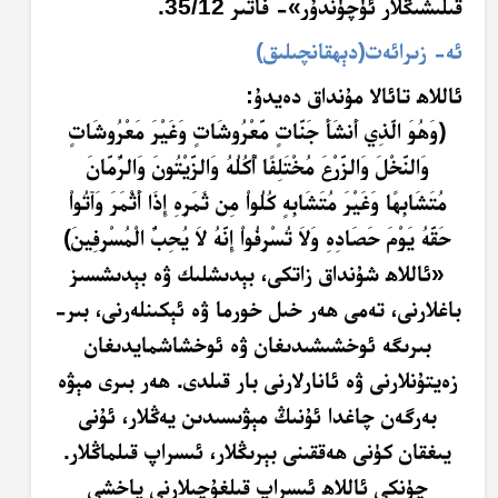
قىلىشىڭلار ئۈچۈندۇر»- فاتىر 35/12.
ئە- زىرائەت
(
دېھقانچىلىق
)
ئاللاھ تائالا مۇنداق دەيدۇ:
﴿و
َهُ
و
ال
َّذِ
ي
أَ
نش
َأَ
ج
ن
ات
م
ع
ر
وش
ات
و
غ
ي
ر
م
ع
ر
وش
ات
و
الن
خ
ل
و
الز
ر
ع
م
خ
ت
ل
ف
ا
أُ
ك
ل
ُهُ
و
الز
ي
ت
ون
و
الر
م
ان
م
ت
ش
اب
ِهً
ا و
غ
ي
ر
م
ت
ش
اب
ِهٍ
ك
ل
وا
م
ن
ثَ
م
ر
ِهِ
إِذَ
ا
أَثْ
م
ر
و
َآ
ت
وا
ح
ق
َّهُ
ي
و
م
ح
َصَ
اد
ِهِ
و
لا
ت
س
ر
ف
وا
ْ
إِ
ن
َّهُ
لا
ي
ح
ب
ال
م
س
ر
ف
ين
﴾
«ئاللاھ شۇنداق زاتكى، بېدىشلىك ۋە بېدىشسىز
باغلارنى، تەمى ھەر خىل خورما ۋە ئېكىنلەرنى، بىر-
بىرىگە ئوخشىشىدىغان ۋە ئوخشاشمايدىغان
زەيتۇنلارنى ۋە ئانارلارنى بار قىلدى. ھەر بىرى مېۋە
بەرگەن چاغدا ئۇنىڭ مېۋىسىدىن يەڭلار، ئۇنى
يىغقان كۈنى ھەققىنى بېرىڭلار، ئىسراپ قىلماڭلار.
چۈنكى ئاللاھ ئىسراپ قىلغۇچىلارنى ياخشى