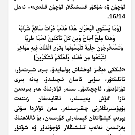
ئۈچۈن ۋە شۈكۈر قىلىشىڭلار ئۈچۈن قىلدى»- نەھل
16/14.
﴿وَمَا يَسْتَوِي الْبَحْرَانِ هَذَا عَذْبٌ فُرَاتٌ سَائِغٌ شَرَابُهُ
وَهَذَا مِلْحٌ أُجَاجٌ وَمِن كُلٍّ تَأْكُلُونَ لَحْمًا طَرِيًّا
وَتَسْتَخْرِجُونَ حِلْيَةً تَلْبَسُونَهَا وَتَرَى الْفُلْكَ فِيهِ مَوَاخِرَ
لِتَبْتَغُوا مِن فَضْلِهِ وَلَعَلَّكُمْ تَشْكُرُونَ﴾
«ئىككى دېڭىز ئوخشاش بولمايدۇ. بىرى شېرىندۇر،
تاتلىقتۇر، سۈيى ئاسان ئىچىلىدۇ. يەنە بىرى
تۇزلۇقتۇر، ئاچچىقتۇر. سىلەر ئۇلارنىڭ ھەر بىرىدىن
تازا گۆش يەيسىلەر، تاقايدىغان زىننەت
بۇيۇملىرىڭلارنى چىقىرىسىلەر. سەن ئۇلاردا سۇنى
يېرىپ كېتىۋاتقان كېمىلەرنى كۆرىسەن، بۇ ئاللاھنىڭ
پەزلىدىن تەلەپ قىلىشىڭلار ئۈچۈندۇر ۋە شۈكۈر