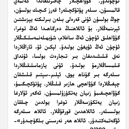
ئۈچۈندۇر. گۇۋاھچىلار چاقىرىلغاندا كەلمەي
قالمىسۇن. سىلەر پۈتۈكچىلەر! قەرز كىچىك بولسۇن،
چوڭ بولسۇن ئۇنى قەرەلى بىلەن بىرلىكتە يېزىشتىن
ئېرىنمەڭلار. بۇ ئاللاھنىڭ دەرگاھىدا ئەڭ توغرا،
گۇۋاھلىق ئۈچۈن ئەڭ ساغلام، شۈبھىلەنمەسلىكىڭلار
ئۈچۈن ئەڭ ئۇيغۇن بولىدۇ. لېكىن ئۇ، ئاراڭلاردا
نەق قىلىشىدىغان بىر تىجارەت بولسا، ئۇنداق
قىلمىساڭلارمۇ بولىدۇ. ئۇنى يازماسلىقىڭلاردا
سىلەرگە بىر گۇناھ يوق. ئېلىم-سېتىم قىلىشقان
چېغىڭلاردا گۇۋاھچى ھازىر قىلىڭلار. پۈتۈكچىگىمۇ،
گۇۋاھچىغىمۇ زىيان يەتكۈزۈلمىسۇن. ئەگەر ئۇلارغا
زىيان يەتكۈزسەڭلار توغرا يولدىن چىققان
بولىسىلەر. ئاللاھدىن قورقۇڭلار. ئاللاھ سىلەرگە
ئۆگەتمەكتىدۇر. ئاللاھ ھەر نەرسىنى بىلگۈچىدۇر
»-