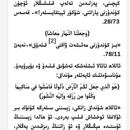
كېچىنى، پەزلىدىن تەلەپ قىلىشىڭلار ئۈچۈن
كۈندۈزنى ياراتتى. شۈكۈر ئېيتقايسىلەر!»- قەسەس
28/73.
﴿و
ج
ع
ل
ن
ا الن
َّهَ
ار
م
ع
اش
ا﴾
[2]
«بىز كۈندۈزنى مەئىشەت ۋاقتى
قىلدۇق»-نەبەئ
78/11.
ئاللاھ تائالا ئىشلەشكە تەشۋىق قىلىدۇ ۋە بۇيرۇيدۇ.
مۇناسىۋەتلىك ئايەتلەر مۇنداق:
﴿هُوَ الَّذِي جَعَلَ لَكُمُ الْأَرْضَ ذَلُولًا فَامْشُوا فِي مَنَاكِبِهَا
وَكُلُوا مِن رِّزْقِهِ وَإِلَيْهِ النُّشُورُ﴾
«ئاللاھ شۇنداق زاتكى، زېمىننى سىلەرگە كۆنۈك بىر
ئۇلاغقا ئوخشاش قىلىپ بەردى. ئۇ ھالدا زېمىننىڭ
ئۈستىدە مېڭىڭلار ۋە ئۇ زاتنىڭ رىزقىدىن يەڭلار،