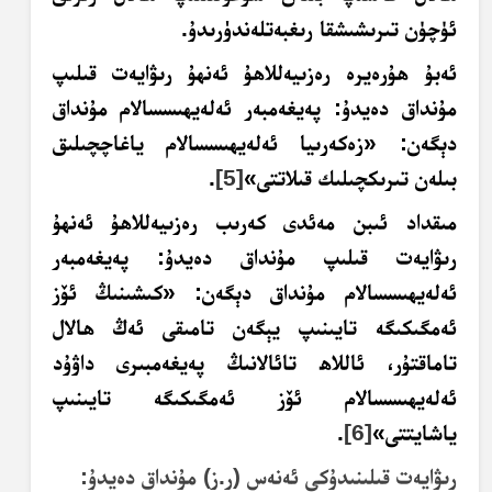
ئۈچۈن تىرىشىشقا رىغبەتلەندۈرىدۇ.
ئەبۇ ھۇرەيرە رەزىيەللاھۇ ئەنھۇ رىۋايەت قىلىپ
مۇنداق دەيدۇ: پەيغەمبەر ئەلەيھىسسالام مۇنداق
دېگەن: «زەكەرىيا ئەلەيھىسسالام ياغاچچىلىق
بىلەن تىرىكچىلىك قىلاتتى»
[5]
.
مىقداد ئىبن مەئدى كەرىب رەزىيەللاھۇ ئەنھۇ
رىۋايەت قىلىپ مۇنداق دەيدۇ: پەيغەمبەر
ئەلەيھىسسالام مۇنداق دېگەن: «كىشىنىڭ ئۆز
ئەمگىكىگە تايىنىپ يېگەن تامىقى ئەڭ ھالال
تاماقتۇر، ئاللاھ تائالانىڭ پەيغەمبىرى داۋۇد
ئەلەيھىسسالام ئۆز ئەمگىكىگە تايىنىپ
ياشايتتى»
[6]
.
رىۋايەت قىلىنىدۇكى ئەنەس (ر.ز) مۇنداق دەيدۇ: