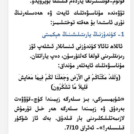
قولۇم-قوشنىلىرىغا ياردەم قىلىشقا بۇيرۇيدۇ.
تۆۋەندە مۇناسىۋەتلىك ئايەت ۋە ھەدىسلەرنىڭ
نۇرى ئاستىدا بۇ ھەقتە توختىلىمىز:
1- كۈندۈزنىڭ يارىتىلىشىنىڭ ھېكمىتى
ئاللاھ تائالا كۈندۈزنى ئىنسانلار ئىشلەپ ئۆز
رىزىقلىرىنى قولغا كەلتۈرسۇن، دەپ ياراتقان.
مۇناسىۋەتلىك ئايەتلەر مۇنداق:
﴿و
ل
ق
د
م
ك
ن
اك
م
ف
ي ال
ر
ْضِ
و
ج
ع
ل
ن
ا ل
ك
م
ف
ي
هَ
ا م
ع
اي
ش
ق
ل
يلا
م
ا ت
ش
ك
ر
ون
﴾
«شۈبھىسىزكى، بىز سىلەرگە زېمىندا كۈچ-قۇۋۋەت
بەردۇق ۋە زېمىندا سىلەرگە ھەر خىل تۇرمۇش
لازىمەتلىلىكلىرىنى بار قىلدۇق. بەك ئاز شۈكۈر
قىلىسىلەر!»- ئەئراف 7/10.