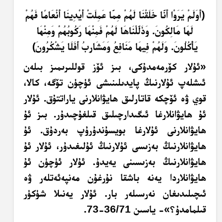
﴿أَوَلَمْ يَرَوْا أَنَّا خَلَقْنَا لَهُمْ مِمَّا عَمِلَتْ أَيْدِينَا أَنْعَامًا فَهُمْ
لَهَا مَالِكُونَ. وَذَلَّلْنَاهَا لَهُمْ فَمِنْهَا رَكُوبُهُمْ وَمِنْهَا
يَأْكُلُونَ. وَلَهُمْ فِيهَا مَنَافِعُ وَمَشَارِبُ أَفَلَا يَشْكُرُونَ﴾
«ئۇلار كۆرمەمدۇكى، بىز ئۆز قوللىرىمىز بىلەن
ئىشلەپ ئۇلارنىڭ پايدىلىنىشى ئۈچۈن تۆگە، كالا،
قوي ۋە ئۆچكە قاتارلىق ھايۋانلارنى ياراتتۇق. ئۇلار
ئۇ ھايۋانلارغا ئىگىدارچىلىق قىلغۇچىدۇر. بىز ئۇ
ھايۋانلارنى ئۇلارغا بويسۇندۇرۇپ بەردۇق. ئۇ
ھايۋانلارنىڭ بەزىسى ئۇلارنىڭ ئۇلىغىدۇر، ئۇلار ئۇ
ھايۋانلارنىڭ بەزىسىنى يەيدۇ. ئۇلار ئۈچۈن ئۇ
ھايۋانلاردا يەنە باشقا نۇرغۇن مەنپەئەتلەر ۋە
ئىچىلىدىغان نەرسىلەر بار. ئۇلار يەنىلا شۈكۈر
قىلمامدۇ؟»- ياسىن 36/71-73.