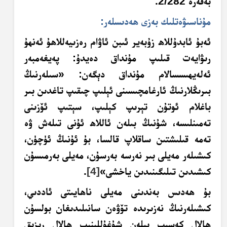
بەقەرە 2/282.
مۇناسىۋەتلىك بەزى ھەدىسلەر:
ئەبۇ ئابدۇللاھ زۇبەير ئىبن ئاۋام رەزىيەللاھۇ ئەنھۇ
رىۋايەت قىلىپ مۇنداق دەيدۇ: پەيغەمبەر
ئەلەيھىسسالام مۇنداق دېگەن: «سىلەرنىڭ
بىرىڭلارنىڭ ئارغامچىسىنى ئېلىپ چىقىپ تاغدىن بىر
باغلام ئوتۇن تېرىپ كېلىپ، سېتىپ ئۆزىنى
تەمىنلىسە، شۇنىڭ بىلەن ئاللاھ ئۇنى تىلەش ۋە
تەمە قىلىشتىن ساقلاپ قالسا، بۇ ئۇنىڭ ئۈچۈن،
كىشىلەر مەيلى بىر نەرسە بەرسۇن، مەيلى بەرمىسۇن
كىشىدىن تىلىگىنىدىن ياخشى»
[4]
.
بۇ ھەدىس بەندىنى مەيلى ناھايىتى ئاددىي،
كىشىلەرنىڭ نەزىرىدە تۆۋەن سانىلىدىغان بولسۇن
ھالال كەسىپ بىلەن شۇغۇللىنىپ ھالال رىزىق