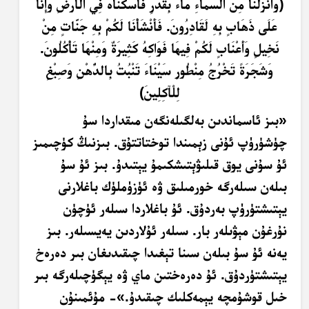
﴿
و
َأَ
ن
ز
ل
ن
ا م
ن
الس
م
ا
ءِ
م
ا
ءً
ب
ق
د
ر
ف
َأَ
س
ك
ن
ا
هُ
ف
ي ال
ْأَ
ر
ْضِ
و
َإِ
ن
ا
ع
ل
ى
ذَهَ
اب
ب
ِهِ
ل
ق
اد
ر
ون
. ف
َأَ
ن
ش
َأْ
ن
ا ل
ك
م
ب
ِهِ
ج
ن
ات
م
ن
ن
خ
يل
و
َأَ
ع
ن
اب
ل
ك
م
ف
ي
هَ
ا ف
و
اك
ِهُ
ك
َثِ
ير
َةٌ
و
م
ن
ْهَ
ا ت
َأْ
ك
ل
ون
.
و
ش
ج
ر
َةً
ت
خ
ر
ج
م
ن
طُ
ور
س
ي
ن
ا
ءَ
ت
ن
ب
ت
ب
الد
ُّهْ
ن
و
َصِ
ب
غ
ل
ل
ْآ
ك
ل
ين
﴾
«بىز ئاسماندىن بەلگىلەنگەن مىقداردا سۇ
چۈشۈرۈپ ئۇنى زېمىندا توختاتتۇق. بىزنىڭ كۈچىمىز
ئۇ سۇنى يوق قىلىۋېتىشكىمۇ يېتىدۇ. بىز ئۇ سۇ
بىلەن سىلەرگە خورمىلىق ۋە ئۈزۈملۈك باغلارنى
يېتىشتۈرۈپ بەردۇق. ئۇ باغلاردا سىلەر ئۈچۈن
نۇرغۇن مېۋىلەر بار. سىلەر ئۇلاردىن يەيسىلەر. بىز
يەنە ئۇ سۇ بىلەن سىنا تېغىدا چىقىدىغان بىر دەرەخ
يېتىشتۈردۇق. ئۇ دەرەختىن ماي ۋە يېگۈچىلەرگە بىر
خىل قوشۇمچە يېمەكلىك چىقىدۇ.»- مۇئمىنۇن