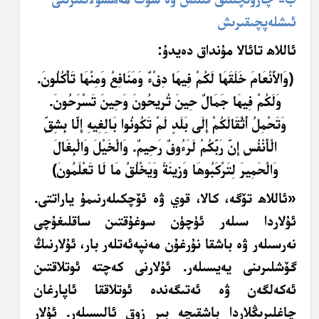
ئىشلەپچىقىرىش
ئاللاھ تائالا مۇنداق دەيدۇ:
﴿و
ال
ن
ع
ام
خ
ل
ق
َهَ
ا ل
ك
م
ف
ي
هَ
ا د
ف
ْءٌ
و
م
ن
اف
ع
و
م
ن
ْهَ
ا ت
َأْ
ك
ل
ون
.
و
ل
ك
م
ف
ي
هَ
ا ج
م
ال
ح
ين
ت
ر
يح
ون
و
ح
ين
ت
س
ر
ح
ون
.
و
ت
ح
م
ل
ُ
أَثْ
ق
ال
ك
م
ْ
إِ
ل
ى ب
ل
د
ل
م
ت
ك
ون
وا ب
ال
غ
ي
هِ
إِ
ل
ا ب
ش
ق
ال
ْأَ
ن
ف
س
ِ
إِ
ن
ر
ب
ك
م
ل
ر
َءُ
وف
ر
ح
يم
. و
ال
خ
ي
ل
و
ال
ب
غ
ال
و
ال
ح
م
ير
ل
ت
ر
ك
ب
و
هَ
ا و
ز
ين
َةً
و
ي
خ
ل
ق
م
ا ل
ا ت
ع
ل
م
ون
﴾
«
ئاللاھ تۆگە، كالا، قوي ۋە ئۆچكىلەرنىمۇ ياراتتى.
ئۇلاردا سىلەر ئۈچۈن سوغۇقتىن ساقلىغۇچى
نەرسىلەر ۋە باشقا نۇرغۇن مەنپەئەتلەر بار، ئۇلارنىڭ
گۆشلىرىنى يەيسىلەر. ئۇلارنى كەچتە ئوتلاقتىن
ئەكەلگەن ۋە ئەتىگەندە ئوتلاققا ئاپارغان
چاغلىرىڭلاردا باشقىچە بىر زوق ئالىسىلەر. ئۇلار