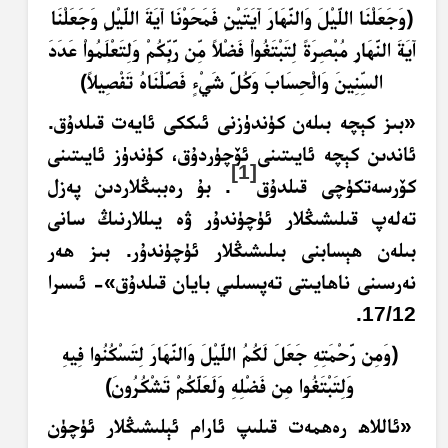
﴿وَجَعَلْنَا اللَّيْلَ وَالنَّهَارَ آيَتَيْنِ فَمَحَوْنَا آيَةَ اللَّيْلِ وَجَعَلْنَا
آيَةَ النَّهَارِ مُبْصِرَةً لِتَبْتَغُواْ فَضْلاً مِّن رَّبِّكُمْ وَلِتَعْلَمُواْ عَدَدَ
السِّنِينَ وَالْحِسَابَ وَكُلَّ شَيْءٍ فَصَّلْنَاهُ تَفْصِيلاً﴾
«بىز كېچە بىلەن كۈندۈزنى ئىككى ئايەت قىلدۇق.
ئاندىن كېچە ئايىتىنى ئۆچۈردۇق، كۈندۈز ئايىتىنى
[1]
كۆرسەتكۈچى قىلدۇق
. بۇ رەببىڭلاردىن پەزل
تەلەپ قىلىشىڭلار ئۈچۈندۇر ۋە يىللارنىڭ سانى
بىلەن ھېسابنى بىلىشىڭلار ئۈچۈندۇر. بىز ھەر
نەرسىنى ناھايىتى تەپسىلىي بايان قىلدۇق»- ئىسرا
17/12.
﴿و
م
ن ر
ح
م
ت
ِهِ
ج
ع
ل
ل
ك
م
الل
ي
ل
و
الن
َّهَ
ار
ل
ت
س
ك
ن
وا ف
ي
هِ
و
ل
ت
ب
ت
غ
وا م
ن ف
َضْ
ل
ِهِ
و
ل
ع
ل
ك
م
ت
ش
ك
ر
ون
﴾
«ئاللاھ رەھمەت قىلىپ ئارام ئېلىشىڭلار ئۈچۈن