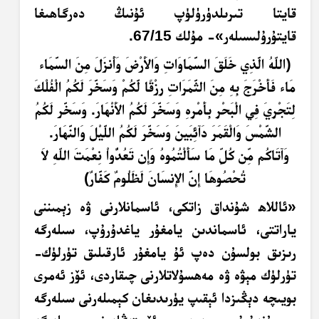
قايتا تىرىلدۈرۈلۈپ ئۇنىڭ دەرگاھىغا
قايتۇرۇلىسىلەر»- مۇلك 67/15.
﴿اللّهُ الَّذِي خَلَقَ السَّمَاوَاتِ وَالأَرْضَ وَأَنزَلَ مِنَ السَّمَاء
مَاء فَأَخْرَجَ بِهِ مِنَ الثَّمَرَاتِ رِزْقًا لَّكُمْ وَسَخَّرَ لَكُمُ الْفُلْكَ
لِتَجْرِيَ فِي الْبَحْرِ بِأَمْرِهِ وَسَخَّرَ لَكُمُ الأَنْهَارَ. وَسَخَّر لَكُمُ
الشَّمْسَ وَالْقَمَرَ دَآئِبَينَ وَسَخَّرَ لَكُمُ اللَّيْلَ وَالنَّهَارَ.
وَآتَاكُم مِّن كُلِّ مَا سَأَلْتُمُوهُ وَإِن تَعُدُّواْ نِعْمَتَ اللّهِ لاَ
تُحْصُوهَا إِنَّ الإِنسَانَ لَظَلُومٌ كَفَّارٌ﴾
«ئاللاھ شۇنداق زاتكى، ئاسمانلارنى ۋە زېمىننى
ياراتتى، ئاسماندىن يامغۇر ياغدۇرۇپ، سىلەرگە
رىزىق بولسۇن دەپ ئۇ يامغۇر ئارقىلىق تۈرلۈك-
تۈرلۈك مېۋە ۋە مەھسۇلاتلارنى چىقاردى، ئۆز ئەمرى
بويىچە دېڭىزدا ئېقىپ
يۈرىدىغان
كېمىلەرنى سىلەرگە