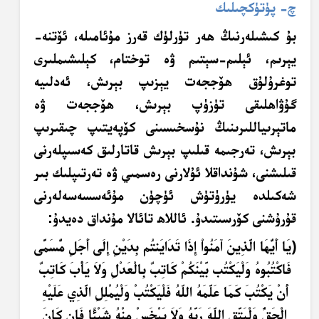
چ- پۈتۈكچىلىك
بۇ كىشىلەرنىڭ ھەر تۈرلۈك قەرز مۇئامىلە، ئۆتنە-
يېرىم، ئېلىم-سېتىم ۋە توختام، كېلىشىملىرى
توغرۇلۇق ھۆججەت يېزىپ بېرىش، ئەدلىيە
گۇۋاھلىقى تۈزۈپ بېرىش، ھۆججەت ۋە
ماتېرىياللىرىنىڭ نۇسخىسىنى كۆپەيتىپ چىقىرىپ
بېرىش، تەرجىمە قىلىپ بېرىش قاتارلىق كەسىپلەرنى
قىلىشنى، شۇنداقلا ئۇلارنى رەسمىي ۋە تەرتىپلىك بىر
شەكىلدە يۈرۈتۈش ئۈچۈن مۇئەسسەسەلەرنى
قۇرۇشنى كۆرسىتىدۇ. ئاللاھ تائالا مۇنداق دەيدۇ:
﴿يَا أَيُّهَا الَّذِينَ آمَنُواْ إِذَا تَدَايَنتُم بِدَيْنٍ إِلَى أَجَلٍ مُّسَمًّى
فَاكْتُبُوهُ وَلْيَكْتُب بَّيْنَكُمْ كَاتِبٌ بِالْعَدْلِ وَلاَ يَأْبَ كَاتِبٌ
أَنْ يَكْتُبَ كَمَا عَلَّمَهُ اللّهُ فَلْيَكْتُبْ وَلْيُمْلِلِ الَّذِي عَلَيْهِ
الْحَقُّ وَلْيَتَّقِ اللّهَ رَبَّهُ وَلاَ يَبْخَسْ مِنْهُ شَيْئًا فَإن كَانَ