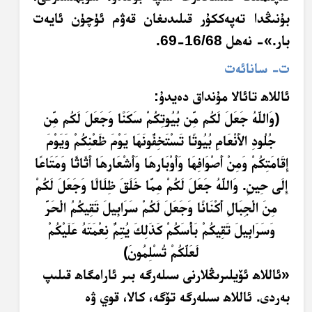
بۇنىڭدا تەپەككۇر قىلىدىغان قەۋم ئۈچۈن ئايەت
بار.»- نەھل 16/68-69.
ت-
سانائەت
ئاللاھ تائالا مۇنداق دەيدۇ:
﴿و
الل
ّهُ
ج
ع
ل
ل
ك
م م
ن ب
ي
وت
ك
م
س
ك
ن
ا و
ج
ع
ل
ل
ك
م م
ن
ج
ل
ود
ال
ن
ع
ام
ب
ي
وت
ا ت
س
ت
خ
ف
ون
َهَ
ا ي
و
م
َ
ظَ
ع
ن
ك
م
و
ي
و
م
إِ
ق
ام
ت
ك
م
و
م
ن
ْ
أَصْ
و
اف
ِهَ
ا و
َأَ
و
ب
ار
ِهَ
ا و
َأَ
ش
ع
ار
ِهَ
ا
أَثَ
ا
ثً
ا و
م
ت
اع
ا
إِ
ل
ى ح
ين
. و
الل
َّهُ
ج
ع
ل
ل
ك
م
م
م
ا خ
ل
ق
َ
ظِ
ل
ال
ا و
ج
ع
ل
ل
ك
م
م
ن
ال
ج
ب
ال
ِ
أَ
ك
ن
ان
ا و
ج
ع
ل
ل
ك
م
س
ر
اب
يل
ت
ق
يك
م
ال
ح
ر
و
س
ر
اب
يل
ت
ق
يك
م
ب
َأْ
س
ك
م
ك
َذَ
ل
ك
ي
ت
م
ن
ع
م
ت
َهُ
ع
ل
ي
ك
م
ل
ع
ل
ك
م
ت
س
ل
م
ون
﴾
«ئاللاھ ئۆيلىرىڭلارنى سىلەرگە بىر ئارامگاھ قىلىپ
بەردى. ئاللاھ سىلەرگە تۆگە، كالا، قوي ۋە