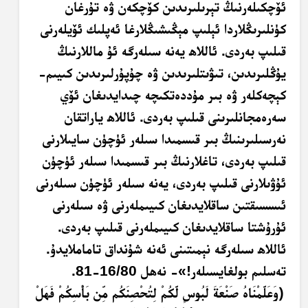
ئۆچكىلەرنىڭ تېرىلىرىدىن كۆچكەن ۋە تۇرغان
كۈنلىرىڭلاردا ئېلىپ مېڭىشىڭلارغا ئەپلىك ئۆيلەرنى
قىلىپ بەردى. ئاللاھ يەنە سىلەرگە ئۇ ماللارنىڭ
يۇڭلىرىدىن، تىۋىتلىرىدىن ۋە چۇپۇرلىرىدىن كىيىم-
كېچەكلەر ۋە بىر مۇددەتكىچە چىدايدىغان ئۆي
سەرەمجانلىرىنى قىلىپ بەردى. ئاللاھ ياراتقان
نەرسىلىرىنىڭ بىر قىسمىدا سىلەر ئۈچۈن سايىلارنى
قىلىپ بەردى، تاغلارنىڭ بىر قىسمىدا سىلەر ئۈچۈن
ئۇۋىلارنى قىلىپ بەردى، يەنە سىلەر ئۈچۈن سىلەرنى
ئىسسىقتىن ساقلايدىغان كىيىملەرنى ۋە سىلەرنى
ئۇرۇشتا ساقلايدىغان كىيىملەرنى قىلىپ بەردى.
ئاللاھ سىلەرگە نېمىتىنى ئەنە شۇنداق تاماملايدۇ.
تەسلىم بولغايسىلەر!»- نەھل 16/80-81.
﴿و
ع
ل
م
ن
ا
هُ
صَ
ن
ع
َةَ
ل
ب
وس
ل
ك
م
ل
ت
ح
ْصِ
ن
ك
م م
ن ب
َأْ
س
ك
م
ف
َهَ
ل