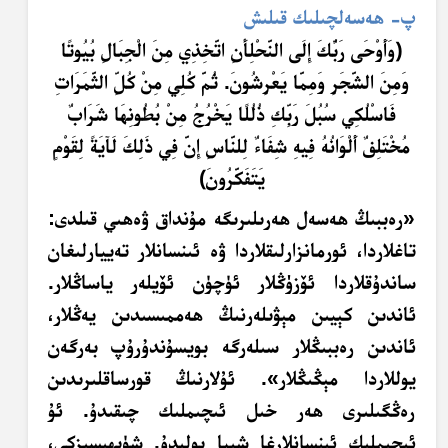
پ- ھەسەلچىلىك قىلىش
﴿و
َأَ
و
ح
ى ر
ب
ك
َ
إِ
ل
ى الن
ح
ل
أَ
ن
ات
خ
ِذِ
ي م
ن
ال
ج
ب
ال
ب
ي
وت
ا
و
م
ن
الش
ج
ر
و
م
م
ا ي
ع
ر
ش
ون
.
ثُ
م
ك
ل
ي م
ن
ك
ل
ال
ثَّ
م
ر
ات
ف
اس
ل
ك
ي س
ب
ل
ر
ب
ك
ِ
ذُ
ل
ل
ا ي
خ
ر
ج
م
ن
ب
ُطُ
ون
ِهَ
ا ش
ر
اب
م
خ
ت
ل
ف
ٌ
أَ
ل
و
ان
ُهُ
ف
ي
هِ
ش
ف
ا
ءٌ
ل
لن
اس
ِ
إِ
ن
ف
ي
ذَ
ل
ك
ل
َآ
ي
َةً
ل
ق
و
م
ي
ت
ف
ك
ر
ون
﴾
«رەببىڭ ھەسەل ھەرىلىرىگە مۇنداق ۋەھىي قىلدى:
تاغلاردا، ئورمانزارلىقلاردا ۋە ئىنسانلار تەييارلىغان
ساندۇقلاردا ئۆزۈڭلار ئۈچۈن ئۆيلەر ياساڭلار.
ئاندىن كېيىن مېۋىلەرنىڭ ھەممىسىدىن يەڭلار،
ئاندىن رەببىڭلار سىلەرگە بويسۇندۇرۇپ بەرگەن
يوللاردا مېڭىڭلار». ئۇلارنىڭ قورساقلىرىدىن
رەڭگىلىرى ھەر خىل ئىچىملىك چىقىدۇ. ئۇ
ئىچىملىك ئىنسانلارغا شىپا بولىدۇ. شۈبھىسىزكى،