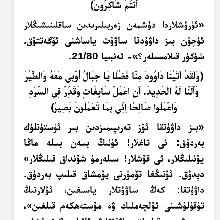
أَ
نت
م
ش
اك
ر
ون
﴾
«
ئۇرۇشلاردا دۈشمەن زەربىلىرىدىن ساقلىنىشىڭلار
ئۈچۈن بىز داۋۇدقا ساۋۇت ياساشنى ئۆگەتتۇق.
شۈكۈر قىلامسىلەر؟
»- ئەنبىيا 21/80.
﴿وَلَقَدْ آتَيْنَا دَاوُودَ مِنَّا فَضْلًا يَا جِبَالُ أَوِّبِي مَعَهُ وَالطَّيْرَ
وَأَلَنَّا لَهُ الْحَدِيدَ. أَنِ اعْمَلْ سَابِغَاتٍ وَقَدِّرْ فِي السَّرْدِ
وَاعْمَلُوا صَالِحًا إِنِّي بِمَا تَعْمَلُونَ بَصِيرٌ﴾
«بىز داۋۇتقا ئۆز تەرىپىمىزدىن بىر ئۈستۈنلۈك
بەردۇق: ئى تاغلار! ئۇنىڭ بىلەن بىللە ماڭا
يۆنىلىڭلار، ئى قۇشلار! سىلەرمۇ شۇنداق قىلىڭلار»
دېدۇق. ئۇنىڭغا تۆمۈرنى يۇمشاق قىلىپ بەردۇق.
داۋۇتقا: كەڭ ساۋۇتلار ياسىغىن، ئۇلارنىڭ
تۇقۇلۇشىنى ئۆلچەملىك ۋە مۇستەھكەم قىلغىن»،