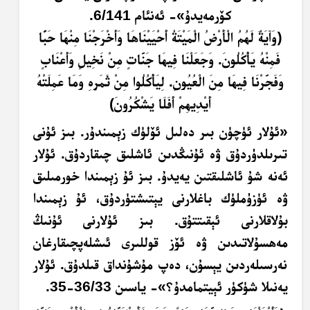
كۆرمەيدۇ»- ئەنئام 6/141.
﴿
و
َآ
ي
َةٌ
ل
َهُ
م
ال
ْأَ
ر
ْضُ
ال
م
ي
ت
َةُ
أَ
ح
ي
ي
ن
ا
هَ
ا و
َأَ
خ
ر
ج
ن
ا م
ن
ْهَ
ا ح
ب
ا
ف
م
ن
ْهُ
ي
َأْ
ك
ل
ون
َ.
و
ج
ع
ل
ن
ا ف
ي
هَ
ا ج
ن
ات
م
ن
ن
خ
يل
و
َأَ
ع
ن
اب
و
ف
ج
ر
ن
ا ف
ي
هَ
ا م
ن
ال
ع
ي
ون
ِ.
ل
ي
َأْ
ك
ل
وا م
ن
ْ
ثَ
م
ر
ِهِ
و
م
ا ع
م
ل
ت
ْهُ
أَ
ي
د
ي
هِ
م
ْ
أَ
ف
ل
ا ي
ش
ك
ر
ون
﴾
«ئۇلار ئۈچۈن بىر دەلىل ئۆلۈك زېمىندۇر. بىز ئۇنى
تىرىلدۈردۇق ۋە ئۇنىڭدىن ئاشلىق چىقاردۇق. ئۇلار
ئەنە شۇ ئاشلىقتىن يەيدۇ. بىز ئۇ زېمىندا خورمىلىق
ۋە ئۈزۈملۈك باغلارنى يېتىشتۈردۇق، ئۇ زېمىندا
بۇلاقلارنى ئېقىتتۇق. بىز ئۇلارنى ئۇنىڭ
مەھسۇلاتىدىن ۋە ئۆز قوللىرى ئىشلەپچىقارغان
نەرسىلەردىن يېسۇن، دەپ مۇشۇنداق قىلدۇق. ئۇلار
يەنىلا شۈكۈر ئېيتمامدۇ؟»- ياسىن 36/33-35.