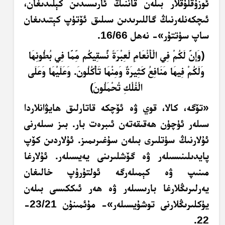
ئوزۇقلۇقلار بىلەن قاننىڭ ئارىسىدىن كېلىدىغان،
ئىچكەنلەرنىڭ گاللىرىدىن سىلىق ئۆتۈپ كېتىدىغان
ساپ سۈتتۇر»- نەھل 16/66.
﴿وَإِنَّ لَكُمْ فِي الْأَنْعَامِ لَعِبْرَةً نُّسقِيكُم مِّمَّا فِي بُطُونِهَا
وَلَكُمْ فِيهَا مَنَافِعُ كَثِيرَةٌ وَمِنْهَا تَأْكُلُونَ. وَعَلَيْهَا وَعَلَى
الْفُلْكِ تُحْمَلُونَ﴾
«تۆگە، كالا، قوي ۋە ئۆچكە قاتارلىق ھايۋانلاردا
سىلەر ئۈچۈن ھەقىقەتەن ئىبرەت بار. بىز سىلەرنى
ئۇلارنىڭ سۈتلىرى بىلەن سۇغىرىمىز. ئۇلاردىن كۆپ
پايدىلىنىسىلەر ۋە گۆشلىرىنى يەيسىلەر. ئۇلارغا
مىنىپ ۋە كېمىلەرگە ئولتۇرۇپ خالىغان
يەرلىرىڭلارغا بارىسىلەر ۋە ھەر ئىككىسى بىلەن
يۈكلىرىڭلارنى توشۇيسىلەر»- مۇئمىنۇن 23/21-
22.