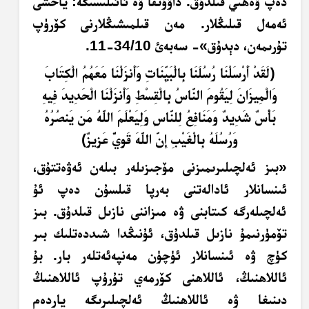
دەپ ۋەھىي قىلدۇق. داۋۇتقا ۋە ئائىلىسىگە: ياخشى
ئەمەل قىلىڭلار. مەن قىلمىشىڭلارنى كۆرۈپ
تۇرىمەن، دېدۇق»- سەبەئ 34/10-11.
﴿لَقَدْ أَرْسَلْنَا رُسُلَنَا بِالْبَيِّنَاتِ وَأَنزَلْنَا مَعَهُمُ الْكِتَابَ
وَالْمِيزَانَ لِيَقُومَ النَّاسُ بِالْقِسْطِ وَأَنزَلْنَا الْحَدِيدَ فِيهِ
بَأْسٌ شَدِيدٌ وَمَنَافِعُ لِلنَّاسِ وَلِيَعْلَمَ اللَّهُ مَن يَنصُرُهُ
وَرُسُلَهُ بِالْغَيْبِ إِنَّ اللَّهَ قَوِيٌّ عَزِيزٌ﴾
«بىز ئەلچىلىرىمىزنى مۆجىزىلەر بىلەن ئەۋەتتۇق،
ئىنسانلار ئادالەتنى
بەرپا
قىلسۇن دەپ ئۇ
ئەلچىلەرگە كىتابنى ۋە مىزاننى نازىل قىلدۇق. بىز
تۆمۈرنىمۇ نازىل قىلدۇق، ئۇنىڭدا شىددەتلىك بىر
كۈچ ۋە ئىنسانلار ئۈچۈن مەنپەئەتلەر بار. بۇ
ئاللاھنىڭ، ئاللاھنى كۆرمەي تۇرۇپ ئاللاھنىڭ
دىنىغا ۋە ئاللاھنىڭ ئەلچىلىرىگە ياردەم