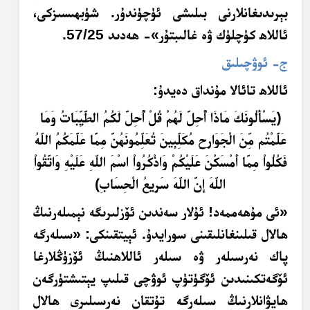
بېرىدىغانلارنى بىلىشى ئۈچۈندۇر. شۈبھىسىزكى،
ئاللاھ كۈچلۈك ۋە غالىبتۇر»- ھەدىد 57/25.
ج- ئوۋچىلىق
ئاللاھ تائالا مۇنداق دەيدۇ:
﴿ي
س
ْأَ
ل
ون
ك
م
ا
ذَ
ا
أُ
ح
ل
ل
َهُ
م
ق
ل
ْ
أُ
ح
ل
ل
ك
م
ال
طَّ
ي
ب
ات
و
م
ا
ع
ل
م
ت
م م
ن
ال
ج
و
ار
ح
م
ك
ل
ب
ين
ت
ع
ل
م
ون
َهُ
ن
م
م
ا ع
ل
م
ك
م
الل
ّهُ
ف
ك
ل
وا
م
م
ا
أَ
م
س
ك
ن
ع
ل
ي
ك
م
و
ا
ذْ
ك
ر
وا
اس
م
الل
ّهِ
ع
ل
ي
ْهِ
و
ات
ق
وا
الل
ّهَ
إِ
ن
الل
ّهَ
س
ر
يع
ال
ح
س
اب
﴾
«ئى مۇھەممەد
! ئۇلار سەندىن ئۆزلىرىگە نېمىلەرنىڭ
ھالال قىلىنغانلىقىنى سورايدۇ. ئېيتقىنكى: «سىلەرگە
پاك نەرسىلەر ۋە سىلەر ئاللاھنىڭ ئۆزۈڭلارغا
ئۆگەتكىنىدىن ئۆگۈتۈپ ئوۋچى قىلىپ يېتىشتۈرگەن
ھايۋانلارنىڭ سىلەرگە تۇتقان نەرسىلىرى ھالال