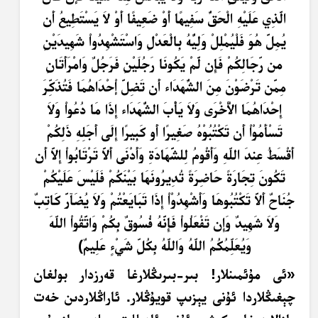
الَّذِي عَلَيْهِ الْحَقُّ سَفِيهًا أَوْ ضَعِيفًا أَوْ لاَ يَسْتَطِيعُ أَن
يُمِلَّ هُوَ فَلْيُمْلِلْ وَلِيُّهُ بِالْعَدْلِ وَاسْتَشْهِدُواْ شَهِيدَيْنِ
من رِّجَالِكُمْ فَإِن لَّمْ يَكُونَا رَجُلَيْنِ فَرَجُلٌ وَامْرَأَتَانِ
مِمَّن تَرْضَوْنَ مِنَ الشُّهَدَاء أَن تَضِلَّ إْحْدَاهُمَا فَتُذَكِّرَ
إِحْدَاهُمَا الأُخْرَى وَلاَ يَأْبَ الشُّهَدَاء إِذَا مَا دُعُواْ وَلاَ
تَسْأَمُوْاْ أَن تَكْتُبُوْهُ صَغِيرًا أَو كَبِيرًا إِلَى أَجَلِهِ ذَلِكُمْ
أَقْسَطُ عِندَ اللّهِ وَأَقْومُ لِلشَّهَادَةِ وَأَدْنَى أَلاَّ تَرْتَابُواْ إِلاَّ أَن
تَكُونَ تِجَارَةً حَاضِرَةً تُدِيرُونَهَا بَيْنَكُمْ فَلَيْسَ عَلَيْكُمْ
جُنَاحٌ أَلاَّ تَكْتُبُوهَا وَأَشْهِدُوْاْ إِذَا تَبَايَعْتُمْ وَلاَ يُضَآرَّ كَاتِبٌ
وَلاَ شَهِيدٌ وَإِن تَفْعَلُواْ فَإِنَّهُ فُسُوقٌ بِكُمْ وَاتَّقُواْ اللّهَ
وَيُعَلِّمُكُمُ اللّهُ وَاللّهُ بِكُلِّ شَيْءٍ عَلِيمٌ﴾
«
ئى مۇئمىنلار! بىر-بىرىڭلارغا قەرزدار بولغان
چېغىڭلاردا ئۇنى يېزىپ قويۇڭلار. ئاراڭلاردىن خەت