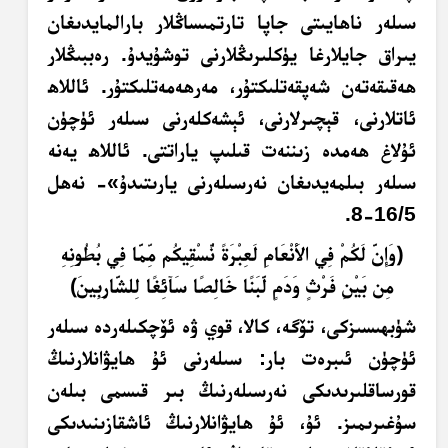
سىلەر ناھايىتى جاپا تارتمىساڭلار بارالمايدىغان
يىراق جايلارغا يۈكلىرىڭلارنى توشۇيدۇ. رەببىڭلار
ھەقىقەتەن شەپقەتلىكتۇر، مەرھەمەتلىكتۇر. ئاللاھ
ئاتلارنى، قېچىرلارنى، ئېشەكلەرنى سىلەر ئۈچۈن
ئۇلاغ ھەمدە زىننەت قىلىپ ياراتتى. ئاللاھ يەنە
سىلەر بىلمەيدىغان نەرسىلەرنى يارىتىدۇ
»- نەھل
16/5-8.
﴿و
َإِ
ن
ل
ك
م
ف
ي ال
ن
ع
ام
ل
ع
ب
ر
َةً
ن
س
ق
يك
م م
م
ا ف
ي ب
ُطُ
ون
ِهِ
م
ن ب
ي
ن
ف
ر
ْثٍ
و
د
م
ل
ب
ن
ا خ
ال
ِصً
ا س
َآ
ئ
غ
ا ل
لش
ار
ب
ين
﴾
شۈبھىسىزكى، تۆگە، كالا، قوي ۋە ئۆچكىلەردە سىلەر
ئۈچۈن ئىبرەت بار: سىلەرنى ئۇ ھايۋانلارنىڭ
قورساقلىرىدىكى نەرسىلەرنىڭ بىر قىسمى بىلەن
سۇغىرىمىز. ئۇ، ئۇ ھايۋانلارنىڭ ئاشقازىنىدىكى