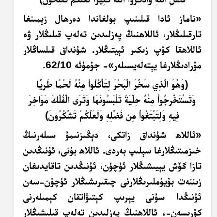
«ناماز ئادا قىلىنىپ بولغاندا دەرھال زېمىنغا
تارقىلىڭلار، ئاللاھنىڭ پەزلىدىن تەلەپ قىلىڭلار ۋە
ئاللاھقا كۆپ زىكىر ئېيتىڭلار. شۇنداق قىلساڭلار
مۇرادىڭلارغا يېتەلەيسىلەر»- جۇمۇئە 62/10.
﴿وَهُوَ الَّذِي سَخَّرَ الْبَحْرَ لِتَأْكُلُواْ مِنْهُ لَحْمًا طَرِيًّا
وَتَسْتَخْرِجُواْ مِنْهُ حِلْيَةً تَلْبَسُونَهَا وَتَرَى الْفُلْكَ مَوَاخِرَ
فِيهِ وَلِتَبْتَغُواْ مِن فَضْلِهِ وَلَعَلَّكُمْ تَشْكُرُونَ﴾
«ئاللاھ شۇنداق زاتكى، دېڭىزنىمۇ سىلەرنىڭ
خىزمىتىڭلارغا سېلىپ بەردى. ئاللاھ بۇنى، ئۇنىڭدىن
تازا گۆش يېيىشىڭلار ئۈچۈن، ئۇنىڭدىن تاقايدىغان
زىننەت بۇيۇملىرىڭلارنى چىقىرىشىڭلار ئۈچۈن-سەن
ئۇنىڭدا سۇنى يېرىپ كېتىۋاتقان كېمىلەرنى
كۆرىسەن-، ئاللاھنىڭ پەزلىدىن تەلەپ قىلىشىڭلار