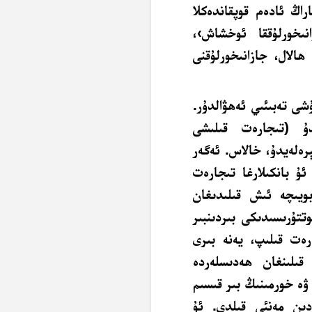
اڭ ئادەم قوپقاندەكلا
نىخورلۇققا ئوخشاش›،
ھالال، جازانىخورلۇقنى
شى تەبىئىي ئەھۋالدۇر.
يدۇ (تىجارەت قىلىشى
رەلەيدۇ، خالاس. ئەگەر
ۇ بانكىلارغا تىجارەت
ويىچە ئىش قىلىدىغان
وتتۇرىسىدىكى بىردىنبىر
ارەت قىلىپ، يەنە بىرى
قىلىنغان ھەدىسلەردە
ۋە خورمىنىڭ بىر قىسىم
دىن مەنئى قىلدى. ئۇ