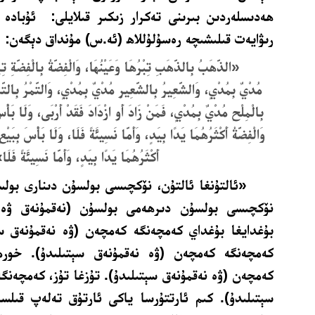
ھەدىسلەردىن بىرىنى تەكرار زىكىر قىلايلى:
ئۇبادە 
رىۋايەت قىلىشىچە رەسۇلۇللاھ (ئە.س) مۇنداق دېگەن:
«الذَّهَبُ بِالذَّهَبِ تِبْرُهَا وَعَيْنُهَا، وَالْفِضَّةُ بِالْفِضَّةِ تِبْرُه
مُدْيٌ بِمُدْيٍ، وَالشَّعِيرُ بِالشَّعِيرِ مُدْيٌ بِمُدْيٍ، وَالتَّمْرُ بِالتَّم
بِالْمِلْحِ مُدْيٌ بِمُدْيٍ، فَمَنْ زَادَ أَوِ ازْدَادَ فَقَدْ أَرْبَى، وَلَا بَأْس
وَالْفِضَّةُ أَكْثَرُهُمَا يَدًا بِيَدٍ، وَأَمَّا نَسِيئَةً فَلَا، وَلَا بَأْسَ بِبَيْعِ
أَكْثَرُهُمَا يَدًا بِيَدٍ، وَأَمَّا نَسِيئَةً فَلَا
«ئالتۇنغا ئالتۇن، نۆكچىسى بولسۇن دىنارى بو
نۆكچىسى بولسۇن دىرھەمى بولسۇن (نەقمۇنەق ۋە ت
بۇغدايغا بۇغداي كەمچەنگە كەمچەن (ۋە نەقمۇنەق سېت
كەمچەنگە كەمچەن (ۋە نەقمۇنەق سېتىلىدۇ). خورم
كەمچەن (ۋە نەقمۇنەق سېتىلىدۇ). تۇزغا تۇز، كەمچەنگ
سېتىلىدۇ). كىم ئارتتۇرسا ياكى ئارتۇق تەلەپ قىلسا