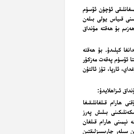
ىغانلىقى ئۈچۈن ئۆسۈم
ىنى قىياس يولى بىلەن
ەزىم بۇ ھەقتە مۇنداق
نغا كېلىدۇ. بۇ ھەقتە
ا ئۆسۈم پەقەت مەزكۇر
غداي، ئارپا، تۇز ئالتۇن
نداق ئىزاھلايدۇ:
قنى ھارام قىلغانلىقىغا
كەنلىكىنى بىلىش پەرز
ە نېمىنى ھارام قىلغان
 سىلەر چارىسىزلىقتىن