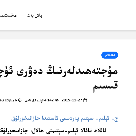
باش بەت
مەقسىتىمىز
تەتقىقاتلار
مۇجتەھىدلەرنىڭ دەۋرى ئۈچ
قىسىم
2015-11-27
4,142 قېتىم كۆرۈلدى
6 مىنۇتتا ئوقۇپ بولالايسىز
ج- ئېلىم- سېتىم پەردىسى ئاستىدا جازانىخورلۇق
ئاللاھ تائالا ئېلىم-سېتىمنى ھالال، جازانىخورلۇق