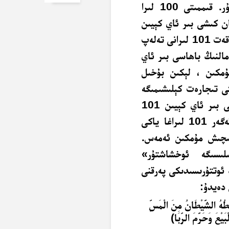
ئېلىم-سېتىم باشقا، جازانىخورلۇق باشقىدۇر. قىممىتى 100 لىرا
قەرەللىك 101 لىراغا ساتقان كىشى بىر ئاي كېيىن
سېتىۋالغان كىشىدىن ئۇ مالنى تەلەپ قىلالمايدۇ. ئۇ پەقەت 101 لىرانى تەلەپ
ىلغان مالنىڭ باھاسى بىر ئاي
ۇمكىن ، لېكىن بۇخىل
ى تىجارەت كېلىشىمىگە
تەسىر يەتكۈزمەيدۇ. ساتقۇچى ئۇ مالنىڭ ئوخشىشىنى بىر ئاي كېيىن 101
لىرادىن ئەزان باھادا ئالالىسا پايدا تاپقان بولىدۇ. ئەگەر 101 لىراغا ياكى
 ئىچىش
مۇمكىن
ئەمەس.
لىسىگە ئوخشاشتۇر»
 ئوتتۇرىسىدىكى پەرقنى
 دەيدۇ:
بَّطُهُ الشَّيْطَانُ مِنَ الْمَسِّ
ْبَيْعَ وَحَرَّمَ الرِّبَا﴾