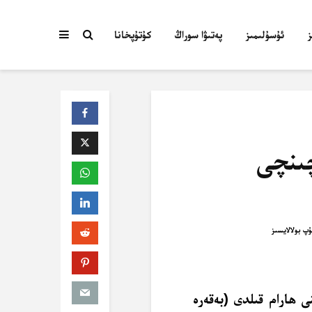
ئۇسۇلىمىز
پەتىۋا سوراڭ
كۇتۇپخانا
ىنچى
نى ھارام قىلدى (بەقەرە