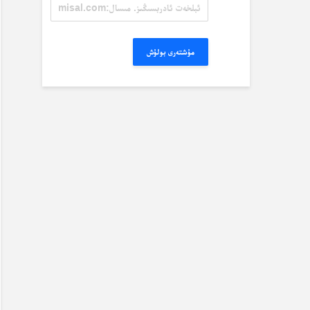
ئېلخەت
ئادرېسىڭىز.
مىسال:
misal@misal.com
مۇشتەرى بولۇش