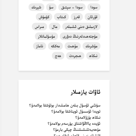
سودا
سودا - سېتىق
سۇ
شېرىك
قۇرئان
قەرز
كىتاب
كۈمۈش
لازىملىق دىنى ئىلىملەر
مال
مىراس
مۇجتەھىدلەرنىڭ دەۋرى
مۇسۇلمانلار
مۇشرىك
مۇھىت
مەككە
ناماز
نىكاھ
ھىجرەت
ھەج
ئاۋات يازمىلار
سۈنئىي ئۇسۇل بىلەن ھامىلىدار بولۇشقا بولامدۇ؟
تويدا ئۇسسۇل ئويناشقا بولامدۇ؟
نىكاھ بۇزۇلامدۇ؟
ئۆيدە يالاڭۋاشتاق يۈرسەم بولامدۇ؟
مۇھەببەتلىشىشنىڭ چېكى بارمۇ؟
قازا نامىزىمنى قاچان ئوقۇيمەن؟