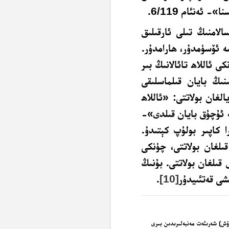
ئەنئام 6/119.
الامنىڭ تىلى ئارقىلىق
ە ئۆسۈمدۇر، ھارامدۇر.
ى ئاللاھ تائالانىڭ بىر
نىڭ بايان قىلماسلىقى
لغان بولاتتى: «ئاللاھ
ە ئۇچۇق بايان قىلدى»-
شكارا كاپىر بولۇپ كېتىدۇ.
قىلغان بولاتتى، چۈنكى
 قىلغان بولاتتى. بۇنىڭ
شى قەتئىيدۇر
[10]
.
ش) شەرىئەت مەنبەلىرىدىن بىرى