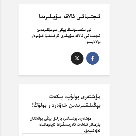
ئىجتىمائىي ئالاقە سۇپىلىرىدا
تور بىكتىمىزنىىڭ يېڭى مەزمۇنلىرىدىن
ئىجتىمائىي ئالاقە سۇپىلىرى ئارقىلىقمۇ خەۋەردار
بولالايسىز.
مۇشتەرى بولۇپ، بىكەت
يېڭىلىقلىرىدىن خەۋەردار بولۇڭ!
مۇشتەرى بولسىڭىز، بارلىق يېڭى يوللانغان
يازمىلار ئېلخەت ئادرېسىڭىزغا ئاپتوماتىك
ئەۋەتىلىدۇ.