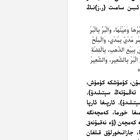
ئىبىن سامىت (ر.ز)نىڭ
َا وَعَيْنُهَا، وَالْبُرُّ بِالْبُرِّ
ْرِ مُدْيٌ بِمُدْيٍ، وَالْمِلْحُ
َ بِبَيْعِ الذَّهَبِ، بِالْفِضَّةِ
 الْبُرِّ بِالشَّعِيرِ، وَالشَّعِيرُ
»
لسۇن، كۈمۈشكە كۈمۈش،
ەڭمۇتەڭ سېتىلىدۇ).
ىلىدۇ). ئارپىغا ئارپا
ىغا خورما، كەمچەنگە
ە كەمچەن (ۋە نەقمۇنەق
، جازانىخورلۇق قىلغان