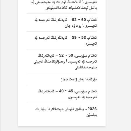
تەپسىرى \ ئاللاھنىڭ قۇدرەت ۋە مەرھەمىتى ۋە
باتىل ئېتىقادكىلەرگە ئاگاھلاندۇرۇش
ئەنئام، 60 ~ 62 – ئايەتلەرنىڭ تەرجىمە ۋە
تەپسىرى \ روھ ۋە جان
ئەنئام، 53 ~ 59 – ئايەتلەرنىڭ تەرجىمە ۋە
تەپسىرى
ئەنئام سۈرىسى، 50 ~ 52 – ئايەتلەرنىڭ
تەرجىمە ۋە تەپسىرى \ رەسۇلۇللاھنىڭ غەيبنى
بىلمەيدىغانلىقى
قۇرئاندا بەش ۋاقىت ناماز
ئەنئام سۈرىسى، 45 ~ 49 – ئايەتلەرنىڭ
تەرجىمە ۋە تەپسىرى
2026- يىللىق قۇربان ھېيتىڭلارغا مۇبارەك
بولسۇن