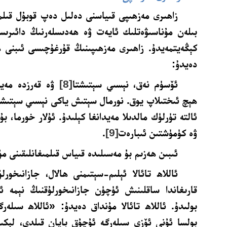
زاھىرى مەزھىپى قىياسنى دەلىل دەپ قوبۇل قىلم
بىلەن مۇناسىۋەتلىك ئايەت ۋە ھەدىسلەرنىڭ دائىرىس
كېڭەيتمەيدۇ. زاھىرى مەزھىپىنىڭ قۇرغۇچىسى ئىبنى ھ
دەيدۇ:
ئۆسۈم نەق، نېسىي سېتىشتا
[8]
ۋە قەرزدە مەيدا
ھېچ ئىختىلاپ يوق. نورمال سېتىش ياكى نېسىي سېتىشت
ئالتە تۈرلۈك مالدىلا مەيدانغا كېلىدۇ. ئۇلار خورما، بۇ
ۋە كۈمۈشتىن ئىبارەت
[9]
.
ئىبىن ھەزىم بۇ مەسىلىدە قىياس قىلمىغانلىقىنى مۇ
ئاللاھ تائالا ئېلىم-سېتىمنى ھالال، جازانىخورلۇ
قارىغاندا ساقلىنىش ئۈچۈن جازانىخورلۇقنىڭ نېمە ئى
بولىدۇ. ئاللاھ تائالا مۇنداق دەيدۇ: «ئاللاھ سىلەرگ
بولسا ئۇنى ئۆزى سىلەرگە ئۇچۇق بايان قىلدى، لېكىن