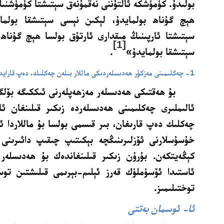
بولىدۇ. كۈمۈشكە ئالتۇننى نەقمۇنەق سېتىشتا كۈمۈشنىڭ
ھېچ گۇناھ بولمايدۇ، لېكىن نېسى سېتىشقا بولمايد
سېتىشتا ئارپىنىڭ مىقدارى ئارتۇق بولسا ھېچ گۇناھ 
[1]
سېتىشقا بولمايدۇ»
.
1- چەكلىمىنى مەزكۇر ھەدىسلەردىكى ماللار بىلەن چەكلىك، دەپ قارايدىغانلار
بۇ ھەقتىكى ھەدىسلەر مەزھەپلەرنى ئىككىگە بۆلگ
ئالىملىرى چەكلىمىنى ھەدىسلەردە زىكىر قىلىنغان ئا
چەكلىك دەپ قارىغان، بىر قىسمى بولسا بۇ ماللاردا 
خۇسۇسلارنى ئۆزلىرىنىڭچە بېكىتىپ چىقىپ دائىرىنى
كېڭەيتكەن. بۇرۇن زىكىر قىلىنغاندەك بۇ ھەدىسلەر
ئاستىدا ئۆسۈملۈك قەرز ئېلىم-بېرىمى قىلىشتىن توسى
توختىلىمىز.
ئا- ئوسمان بەتتى