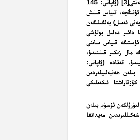
ەتتى
[3]
(ۋاپاتى: 145
ئۇنىڭچە، قىياس قىلىش
ەنى ئەسل) بەلگىلىگەن
ا دائىر دەلىل بولۇشى
ئۈستىگە قىياس ساننى
 مال زىكىر قىلىنىدۇ،
دۇ. قەتادە (ۋاپاتى:
بىلەن ھەنبەلىيلەردىن
513) لەرنىڭمۇ بۇ كۆزقاراشتا ئىكەنلىكى
لتۈرۈلگەن ئۆسۈم بىلەن
كىللىرىدىن مەيدانغا