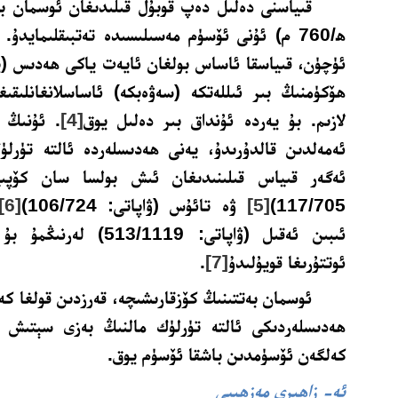
قىياسنى دەلىل دەپ قوبۇل قىلىدىغان ئوسمان ب
ھ/760 م) ئۇنى ئۆسۈم مەسىلىسىدە تەتبىقلىمايدۇ
. 
ئۈچۈن، قىياسقا ئاساس بولغان ئايەت ياكى ھەدىس (ي
ھۆكۈمنىڭ بىر ئىللەتكە (سەۋەبكە) ئاساسلانغانلىقىغ
لازىم. بۇ يەردە ئۇنداق بىر دەلىل يوق
[4]
. ئۇنىڭ 
ئەمەلدىن قالدۇرىدۇ، يەنى ھەدىسلەردە ئالتە تۈرلۈك
ئەگەر قىياس قىلىنىدىغان ئىش بولسا سان كۆپىيى
117/705)
[5]
ۋە تائۇس (ۋاپاتى: 106/724)
[6]
ئىبىن ئەقىل (ۋاپاتى: /1119
ئوتتۇرىغا قويۇلىدۇ
[7]
.
ئوسمان بەتتىنىڭ كۆزقارىشىچە، قەرزدىن قولغا كە
ھەدىسلەردىكى ئالتە تۈرلۈك مالنىڭ بەزى سېتىش شە
كەلگەن ئۆسۈمدىن باشقا ئۆسۈم يوق.
ئە- زاھىرى مەزھىپى