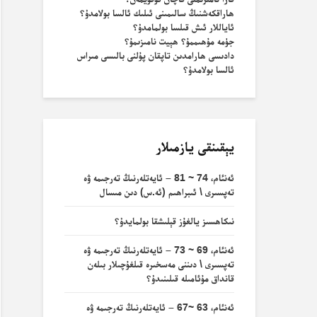
ھاراقكەشنىڭ سالىمىنى ئىلىك ئالسا بولامدۇ؟
ئاياللار ئىش قىلسا بولمامدۇ؟
جۈمە مۇھىممۇ؟ ھېيت نامىزىمۇ؟
دادىسى ھارامدىن تاپقان پۇلنى بالىسى مىراس
ئالسا بولامدۇ؟
يېقىنقى يازمىلار
ئەنئام، 74 ~ 81 – ئايەتلەرنىڭ تەرجىمە ۋە
تەپسىرى \ ئىبراھىم (ئە.س) دىن مىسال
نىكاھسىز يالغۇز قېلىشقا بولمايدۇ؟
ئەنئام، 69 ~ 73 – ئايەتلەرنىڭ تەرجىمە ۋە
تەپسىرى \ دىننى مەسخىرە قىلغۇچىلار بىلەن
قانداق مۇئامىلە قىلىنىدۇ؟
ئەنئام، 63 ~67 – ئايەتلەرنىڭ تەرجىمە ۋە