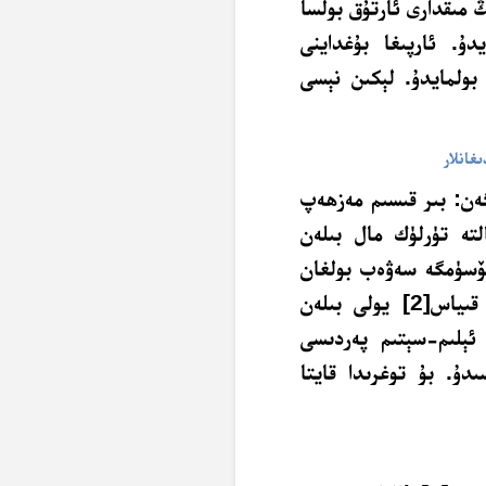
 مىقدارى ئارتۇق بولسا
ۇ. ئارپىغا بۇغداينى
بولمايدۇ. لېكىن نېسى
ەن: بىر قىسىم مەزھەپ
لتە تۈرلۈك مال بىلەن
ئۆسۈمگە سەۋەب بولغان
 قىياس
[2]
يولى بىلەن
 ئېلىم-سېتىم پەردىسى
دۇ. بۇ توغرىدا قايتا