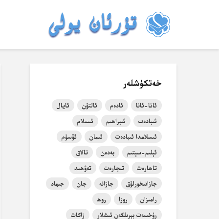
خەتكۈشلەر
ئاتا-ئانا
ئادەم
ئالتۇن
ئايال
ئىبادەت
ئىبراھىم
ئىسلام
ئىسلامدا ئىبادەت
ئىمان
ئۆسۈم
ئېلىم-سېتىم
بەدەن
تالاق
تاھارەت
تىجارەت
تەۋھىد
جازانىخورلۇق
جازانە
جان
جىھاد
رامىزان
روزا
روھ
رۇخسەت بېرىلگەن ئىشلار
زاكات