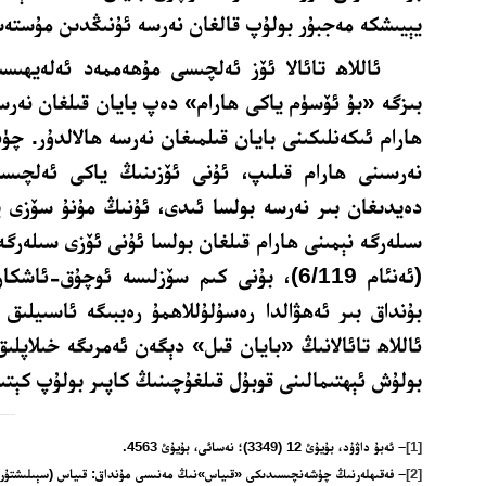
يېيىشكە مەجبۇر بولۇپ قالغان نەرسە ئۇنىڭدىن مۇستەسنا»- 
ئاللاھ تائالا ئۆز ئەلچىسى مۇھەممەد ئەلەيھىسس
بىزگە «بۇ ئۆسۈم ياكى ھارام» دەپ بايان قىلغان نەرس
ھارام ئىكەنلىكىنى بايان قىلمىغان نەرسە ھالالدۇر. چۈنك
نەرسىنى ھارام قىلىپ، ئۇنى ئۆزىنىڭ ياكى ئەلچىسى
دەيدىغان بىر نەرسە بولسا ئىدى، ئۇنىڭ مۇنۇ سۆزى يا
سىلەرگە نېمىنى ھارام قىلغان بولسا ئۇنى ئۆزى سىلەرگ
(ئەنئام 6/119)، بۇنى كىم سۆزلىسە ئوچۇق-ئا
بۇنداق بىر ئەھۋالدا رەسۇلۇللاھمۇ رەببىگە ئاسىيلىق 
ئاللاھ تائالانىڭ «بايان قىل» دېگەن ئەمرىگە خىلاپلىق
بولۇش ئېھتىمالىنى قوبۇل قىلغۇچىنىڭ كاپىر بولۇپ كېتى
[1]
–
ئەبۇ داۋۇد، بۇيۇئ 12 (3349)؛ نەسائى، بۇيۇئ 4563
.
[2]
– فەقىھلەرنىڭ چۈشەنچىسىدىكى «قىياس»نىڭ مەنىسى مۇنداق: قىياس (سېىلىشتۇرۇ