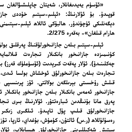
«ئۆسۈم يەيدىغانلار، شەيتان چاپلىشىۋالغان سار
قوپىدۇ. بۇ ئۇلارنىڭ: ‹ئېلىم-سېتىم خۇددى جازا
دېگەنلىكى ئۈچۈندۇر. ھالبۇكى ئاللاھ ئېلىم-سېتىمنى 
ھارام قىلغان»- بەقەرە 2/275.
ئېلىم-سېتىم بىلەن
جازانىخورلۇقنىڭ پەرقلىق بولۇ
كۈنىمىزدە جازانىخور بانكىلار تىجارەت قىلالما
چەكلىنىدۇ). ئۇلار پەقەت
كىرېدىت (ئۆسۈملۈك قەرز) بې
تىجارەت بىلەن جازانىخورلۇق ئوخشاش بولسا ئىدى، ئ
قىلىش رۇخسىتى بېرىلگەن بولاتتى. ئۆز پرىنسىپى ب
جازانىخور ئەمەس بانكىلار بىلەن جازانىخور بانكىلار ئ
پەرق مانا بۇنىڭدىن ئىبارەتتۇر. ئۇلارنىڭ بىرى تىج
جازانىخورلۇق قىلىپ پۇل تاپىدۇ. ئىلگىرى زىكىر 
رەسۇلۇللاھ (ر.س) ئالتۇن، كۈمۈش، بۇغداي، ئارپا، تۇز 
سېتىش شەكىللىرىنى جازانىخورلۇق ھېسابلاپ، ئۇلار