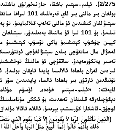
2/275).
بولغان بىر مالنى بىر ئاي 
قىلىدۇ، بۇ 101 لىرا ئۇ مالنىڭ بەدىلىدۇر. سېت
كېيىن چۈشۈپ كېتىشىمۇ ياكى ئۆسۈپ كېتىشىمۇ
م
ئەھۋال مال ساتقۇچى بىلەن سېتىۋالغۇچى ئوتتۇرىسىك
ئۇنىڭدىن ئارتۇق بىر باھادا ئالسا، پايدىدىن سۆز
ئايەتتە: «ئېلىم-سېتىم خۇددى ئۆسۈم مۇئامى
دېگۈچىلەرگە قىلىنغان تەھدىت، بۇ ئىككى مۇئامىلىنىڭ
ئوچۇق-ئاشكارا كۆرسىتىپ بېرىدۇ. ئاللاھ تائالا مۇنداق
﴿الَّذِينَ يَأْكُلُونَ الرِّبَا لاَ يَقُومُونَ إِلاَّ كَمَا يَقُومُ الَّذِي يَتَخَ
ذَلِكَ بِأَنَّهُمْ قَالُواْ إِنَّمَا الْبَيْعُ مِثْلُ الرِّبَا وَأَحَلَّ اللّهُ ال