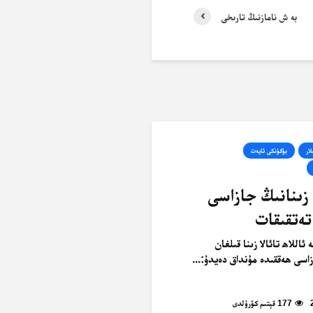
بە ش نامازنىڭ تارىخى
لار
بۈگۈنكى ئايەت
 زىنانىڭ جازاسى
تەتقىقات
ئاللاھ تائالا زىنا قىلغان
زاسى ھەققىدە مۇنداق دەيدۇ:...
177 قېتىم كۆرۈلدى