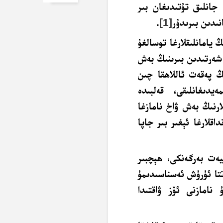
 جانلىق تۇتىدىغان بىر
نىدىن بىرىدۇر
[1]
.
 يامانلىقلارغا توسالغۇ
 شەرتىدىن بىرىنىڭ بەش
ڭ پەقەت ئاللاھقا چىن
ەيدىغانلىقى، قەلبىدە
ارنىڭ بەش ۋاخ نامازغا
اقلارغا ئېغىر بىر جاپا
ىيەت بەرگەنكى، ھېچبىر
تتا ئۇرۇش ئەسناسىدىمۇ
 نامازنى ئۆز ۋاقتىدا