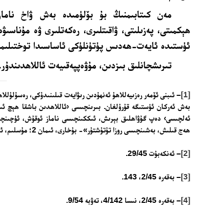
مەن كىتابىمنىڭ بۇ بۆلۈمىدە بەش ۋاخ ناماز
ھېكمىتى، پەزىلىتى، ۋاقىتلىرى، رەكەتلىرى ۋە مۇناسىۋە
ئۈستىدە ئايەت-ھەدىس پۈتۈنلۈكى ئاساسىدا توختىلىم
تىرىشچانلىق بىزدىن، مۇۋەپپەقىيەت ئاللاھدىندۇر.
[1]
– ئىبنى ئۆمەر رەزىيەللاھۇ ئەنھۇدىن رىۋايەت قىلىنىدۇكى، رەسۇلۇلل
بەش ئەركان ئۈستىگە قۇرۇلغان. بىرىنچىسى ‹ئاللاھدىن باشقا ھېچ ئى
ئەلچىسى› دەپ گۇۋاھلىق بېرىش، ئىككىنچىسى ناماز ئوقۇش، ئۈچىنچى
ھەج قىلىش، بەشىنچىسى روزا تۇتۇشتۇر»- بۇخارى، ئىمان 2؛ مۇسلىم، ئىمان 19-22..
[2]
– ئەنكەبۇت 29/45.
[3]
– بەقەرە 2/45، 143.
[4]
– بەقەرە 2/45، نىسا 4/142، تەۋبە 9/54.