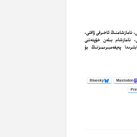
ى، نامازشامنىڭ ئاخىرقى ۋاقتى،
، نامازشام بىلەن خۇپتەننى
ىرىدا پەيغەمبىرىمىزنىڭ بۇ
Bluesky
Mastodon
Pri