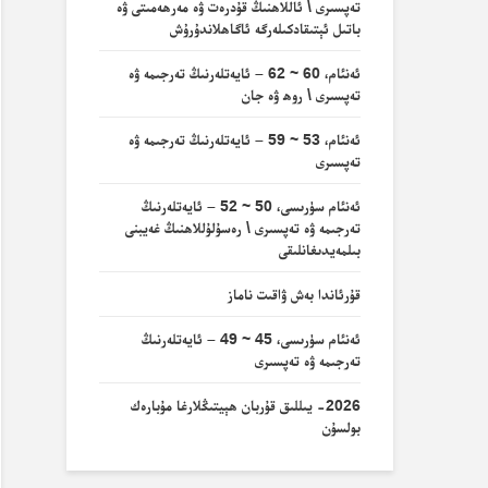
تەپسىرى \ ئاللاھنىڭ قۇدرەت ۋە مەرھەمىتى ۋە
باتىل ئېتىقادكىلەرگە ئاگاھلاندۇرۇش
ئەنئام، 60 ~ 62 – ئايەتلەرنىڭ تەرجىمە ۋە
تەپسىرى \ روھ ۋە جان
ئەنئام، 53 ~ 59 – ئايەتلەرنىڭ تەرجىمە ۋە
تەپسىرى
ئەنئام سۈرىسى، 50 ~ 52 – ئايەتلەرنىڭ
تەرجىمە ۋە تەپسىرى \ رەسۇلۇللاھنىڭ غەيبنى
بىلمەيدىغانلىقى
قۇرئاندا بەش ۋاقىت ناماز
ئەنئام سۈرىسى، 45 ~ 49 – ئايەتلەرنىڭ
تەرجىمە ۋە تەپسىرى
2026- يىللىق قۇربان ھېيتىڭلارغا مۇبارەك
بولسۇن