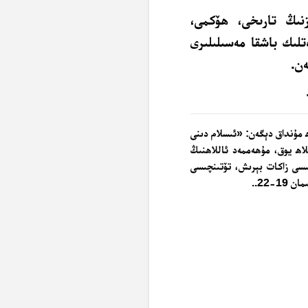
نىڭ تارىخى، ھۆكمى،
تلىك باشقا مەسىلىلىرى
ەن.
اھ مۇنداق دېگەن: «ئىسلام دىنى
لاھ يوق، مۇھەممەد ئاللاھنىڭ
سى زاكات بېرىش، تۆتىنچىسى