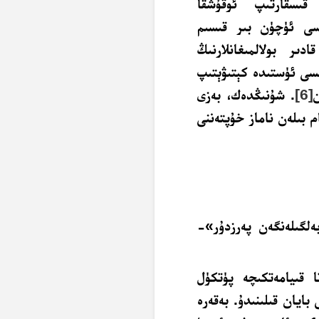
قىسقارتىپ ئوقۇشقا
داسى ئۈچۈن بىر قىسىم
ىر بولالمىغانلارنىڭ
ىسى ئۈستىدە كېتىۋېتىپ
[6]
. شۇنىڭدەك، بەزى
م بىلەن ناماز خۇپتەننى
ەلگىلەنگەن پەرزدۇر»-
ا قىيامەتكىچە پۈتكۈل
بايان قىلىنىدۇ. بەقەرە