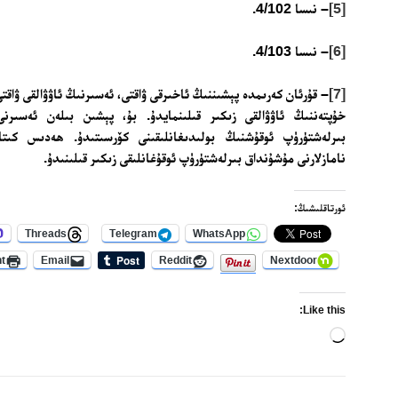
[5]
– نىسا 4/102.
[6]
– نىسا 4/103.
[7]
– قۇرئان كەرىمدە پېشىننىڭ ئاخىرقى ۋاقتى، ئەسىرنىڭ ئاۋۋالقى ۋاقت
خۇپتەننىڭ ئاۋۋالقى زىكىر قىلىنمايدۇ. بۇ، پېشىن بىلەن ئەسىرنى
بىرلەشتۈرۈپ ئوقۇشنىڭ بولىدىغانلىقىنى كۆرسىتىدۇ. ھەدىس كىتابل
نامازلارنى مۇشۇنداق بىرلەشتۈرۈپ ئوقۇغانلىقى زىكىر قىلىنىدۇ.
ئورتاقلىشىڭ:
Threads
Telegram
WhatsApp
nt
Email
Reddit
Nextdoor
Like this:
Loading…