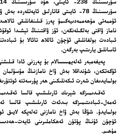
سۈرىسىنىڭ 78- ئايىتى قاتارلىق ئايەتلەردە ب
ئۇممەتى مۇھەممەدىيەگىمۇ پەرز قىلىنغانلىقى ئالاھىد
ناماز ۋاقتى بەلگىلەنگەن، ئۆز ۋاقتىنىڭ تېشىدا ئوق
ئىبادەت بولغانلىقى ئۈچۈن ئاللاھ تائالا بۇ ئىبادەتن
ئاسانلىق يارىتىپ بەرگەن.
پەيغەمبەر ئەلەيھىسسالام بۇ پەرزنى ئادا قىلىشنى
ئۆگەتكەن، شۇنداقلا بەش ۋاخ نامازنىڭ مۇسۇلمان 
بولمايدىغان شەرت ئىكەنلىكىنى ھەر پۇرسەتتە ئوتتۇرىغا
ئەقىدىمىزگە شېرىك ئارىلىشىپ قالسا ئەقىدىمى
ئەمەل-ئىبادىتىمىزگە بىدئەت ئارىلىشىپ قالسا ئەم
بولمايدۇ. شۇڭا بەش ۋاخ نامازنى تەلەپكە لايىق ئو
ئۈچۈن ئۇنىڭ پۈتۈن ئەھكاملىرىنى ئايەت-ھەدىستى
مۇھىم.