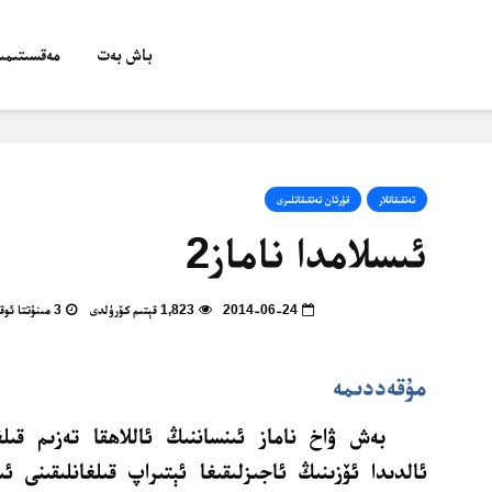
باش بەت
مەقسىتىمىز
تەتقىقاتلار
قۇرئان تەتقىقاتلىرى
ئىسلامدا ناماز2
2014-06-24
1,823 قېتىم كۆرۈلدى
3 مىنۇتتا ئوقۇپ بولالايسىز
مۇقەددىمە
بەش ۋاخ ناماز ئىنساننىڭ ئاللاھقا تەزىم قىلغا
ئالدىدا ئۆزىنىڭ ئاجىزلىقىغا ئېتىراپ قىلغانلىقىنى ئى