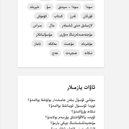
سودا
سودا - سېتىق
سۇ
شېرىك
قۇرئان
قەرز
كىتاب
كۈمۈش
لازىملىق دىنى ئىلىملەر
مال
مىراس
مۇجتەھىدلەرنىڭ دەۋرى
مۇسۇلمانلار
مۇشرىك
مۇھىت
مەككە
ناماز
نىكاھ
ھىجرەت
ھەج
ئاۋات يازمىلار
سۈنئىي ئۇسۇل بىلەن ھامىلىدار بولۇشقا بولامدۇ؟
تويدا ئۇسسۇل ئويناشقا بولامدۇ؟
نىكاھ بۇزۇلامدۇ؟
ئۆيدە يالاڭۋاشتاق يۈرسەم بولامدۇ؟
مۇھەببەتلىشىشنىڭ چېكى بارمۇ؟
قازا نامىزىمنى قاچان ئوقۇيمەن؟