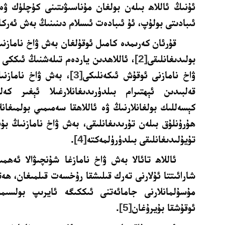
ئۇنىڭ ئاللاھ بىلەن بولغان مۇناسىۋىتىنى كۈچلۈك ۋە
ئىبادىتى بولۇپ، ئۇ ئىبادەت ئىسلام دىنىنىڭ بەش ئەركا
قۇرئان كەرىمدە كامىل ئوقۇلغان بەش ۋاخ نامازنىڭ
بولىدىغانلىقى
[2]
، ئاللاھدىن ياردەم تىلەشنىڭ ئىككى
ۋاخ نامازنى ئوقۇش ئىكەنلىكى
[3]
، بەش ۋاخ نامازنى
قەلبىدىن ئېھتىرام بىلدۈرىدىغانلارغىلا ئېغىر كەلم
كېسەللىك بولغانلارنىڭ ۋە ئاللاھقا سەمىمىي بولمىغانل
ھۇرۇنلۇق بىلەن تۇرىدىغانلىقى، بەش ۋاخ نامازنىڭ بۇند
تۇيۇلىدىغانلىقى بىلدۈرۈلمەكتە
[4]
.
ئاللاھ تائالا بەش ۋاخ نامازغا شۇنچىۋالا ئەھم
شارائىتتا ئۇلارنى تەرك قىلىشقا رۇخسەت قىلمىغان، ھە
مۇسۇلمانلارنى جامائەتنى ئىككىگە ئايرىپ بولسىمۇ
ئوقۇشقا بۇيرۇغان
[5]
.