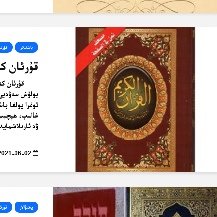
باشقىلار
قۇرئا
قۇرئان كە
بولۇش سەۋەبى 
غالىب، ھېچبىر 
ۋە ئارىلاشمايد
2021-06-02
پەتىۋالار
قۇرئا