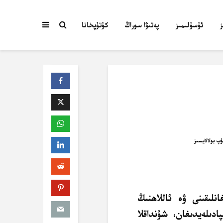
ئۇسۇلىمىز
پەتىۋا سوراڭ
كۇتۇپخانا
نلىقىنى ۋە ئاللاھنىڭ
پادىلەيدىغان، شۇنداقلا