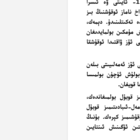
سۈرىسىنىڭ 238- ئايىتى، ھۇد سۈرىسىنىڭ 114- ئايىتى ۋە ئىسرا
ەش ۋاخ ناماز ئوقۇشنىڭ بىز
ە تەكىتلىنىدۇ. دېمەك،
ۇش مۇمكىن بولمايدىغان
ى ئۆز ۋاقتىدا ئوقۇشقا
 ئۆز ئەمەلىيىتى بىلەن
بولۇش ئۈچۈن بولمىسا
 قويغان.
ز قوبۇل بولمىغاندەك،
ەل-ئىبادىتىمىز قوبۇل
قۇشىمىز كېرەك. بۇنىڭ
ن ئۆگىنىش ئىنتايىن