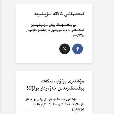
ئىجتىمائىي ئالاقە سۇپىلىرىدا
تور بىكتىمىزنىىڭ يېڭى مەزمۇنلىرىدىن
ئىجتىمائىي ئالاقە سۇپىلىرى ئارقىلىقمۇ خەۋەردار
بولالايسىز.
مۇشتەرى بولۇپ، بىكەت
يېڭىلىقلىرىدىن خەۋەردار بولۇڭ!
مۇشتەرى بولسىڭىز، بارلىق يېڭى يوللانغان
يازمىلار ئېلخەت ئادرېسىڭىزغا ئاپتوماتىك
ئەۋەتىلىدۇ.