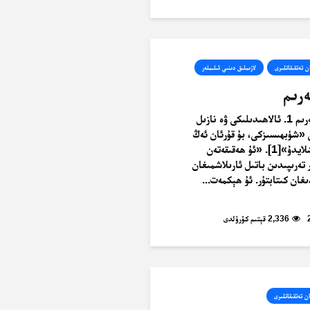
ن تەتقىقاتلىرى
لازىملىق دىنىي ئىلىملەر
رىم
قۇرئان كەرىم 1. ئالاھىدىلىكى ۋە نازىل
«شۈبھىسىزكى، بۇ قۇرئان ئەڭ
توغرا يولغا باشلايدۇ»[1]. «ئۇ ھەقىقەتەن
تەرىپىدىن باتىل ئارىلاشمىغان
ىغان كىتابتۇر. ئۇ ھېكمەت...
2,336 قېتىم كۆرۈلدى
ن تەتقىقاتلىرى