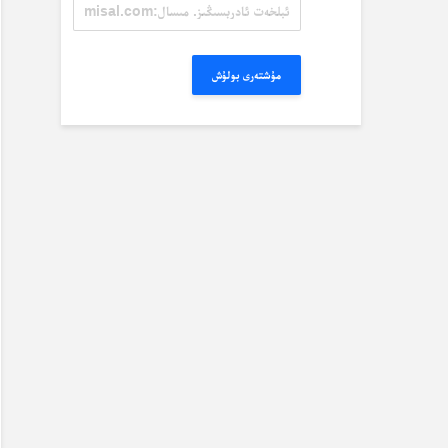
ئېلخەت
ئادرېسىڭىز.
مىسال:
misal@misal.com
مۇشتەرى بولۇش