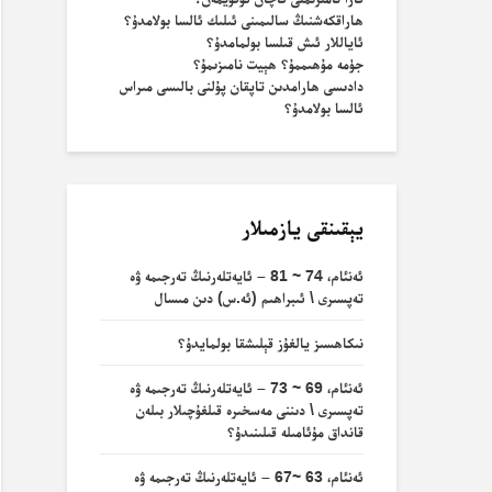
ھاراقكەشنىڭ سالىمىنى ئىلىك ئالسا بولامدۇ؟
ئاياللار ئىش قىلسا بولمامدۇ؟
جۈمە مۇھىممۇ؟ ھېيت نامىزىمۇ؟
دادىسى ھارامدىن تاپقان پۇلنى بالىسى مىراس
ئالسا بولامدۇ؟
يېقىنقى يازمىلار
ئەنئام، 74 ~ 81 – ئايەتلەرنىڭ تەرجىمە ۋە
تەپسىرى \ ئىبراھىم (ئە.س) دىن مىسال
نىكاھسىز يالغۇز قېلىشقا بولمايدۇ؟
ئەنئام، 69 ~ 73 – ئايەتلەرنىڭ تەرجىمە ۋە
تەپسىرى \ دىننى مەسخىرە قىلغۇچىلار بىلەن
قانداق مۇئامىلە قىلىنىدۇ؟
ئەنئام، 63 ~67 – ئايەتلەرنىڭ تەرجىمە ۋە