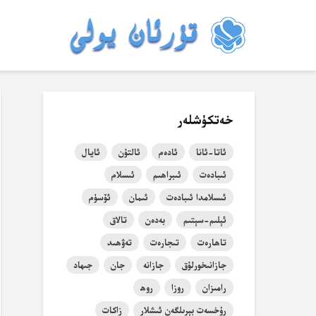
خەتكۈشلەر
ئاتا-ئانا
ئادەم
ئالتۇن
ئايال
ئىبادەت
ئىبراھىم
ئىسلام
ئىسلامدا ئىبادەت
ئىمان
ئۆسۈم
ئېلىم-سېتىم
بەدەن
تالاق
تاھارەت
تىجارەت
تەۋھىد
جازانىخورلۇق
جازانە
جان
جىھاد
رامىزان
روزا
روھ
رۇخسەت بېرىلگەن ئىشلار
زاكات