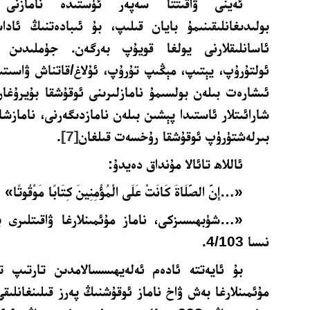
ئەينى ۋاقىتتا سەپەر ئۈستىدە نامازنى 
بولىدىغانلىقىنىمۇ بايان قىلىپ، بۇ ئىبادەتنىڭ ئا
ئاسانلىقلارنى يولغا قويۇپ بەرگەن. جۈملىدىن قاد
ئولتۇرۇپ، يېتىپ، مېڭىپ تۇرۇپ، ئۇلاغ/قاتناش ۋاسىت
ئىشارەت بىلەن بولسىمۇ نامازلىرىنى ئوقۇشقا بۇيرۇغان
شارائىتلار ئاستىدا پېشىن بىلەن نامازدىگەرنى، نامازشا
بىرلەشتۈرۈپ ئوقۇشقا رۇخسەت قىلغان
[7]
.
ئاللاھ تائالا مۇنداق دەيدۇ:
«…إِنَّ الصَّلَاةَ كَانَتْ عَلَى الْمُؤْمِنِينَ كِتَابًا مَوْقُوتًا»
«…شۈبھىسىزكى، ناماز مۇئمىنلارغا ۋاقىتلىرى ب
نىسا 4/103.
بۇ ئايەتتە ئادەم ئەلەيھىسسالامدىن تارتىپ ت
مۇئمىنلارغا بەش ۋاخ ناماز ئوقۇشنىڭ پەرز قىلىنغانلىقى 