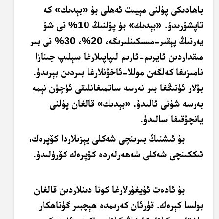
باھادىكى پۇلنى مېيىت ئەھلى بۇ «بېدىك» كە
تاپشۇرىدۇ. «بېدىك» بۇ پۇلنىڭ 10% نى شۇ
يەرنىڭ پېقىر-مىسكىنلىرىگە، 20%، 30% نى بىر
مىقداردىن ئايرىم-ئارىم لىپاپىلارغا سېلىپ جىنازا
نامىزىغا كەلگەن موللا-ئاخۇنلارغا بىردىن بېرىدۇ.
بۇلار ئۇنىڭغا بىر نەرسە ساتمىغانلىقى ئۈچۈن نېمە
بەرسە شۇنى ئالىدۇ. «بېدىك» قالغان پۇلنى
يانچۇقىغا سالىدۇ.
بۇ ئىشنىڭ بىرىنچى شەكلى يېزىلاردا كۆپرەك،
ئىككىنچى شەكلى شەھەرلەردە كۆپرەك كۆرۈلىدۇ.
بۇ ئادەت ئۇيغۇرلارغا كونا دىنلاردىن قالغان
بولسا كېرەك. قۇرئان كەرىمدە ھېچبىر گۇناھكار