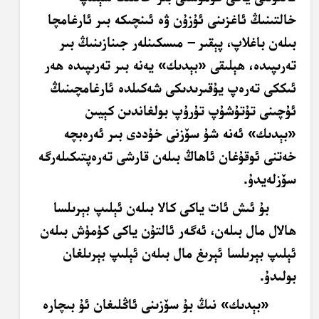
خالتىنىڭ ئاغزىنى ئۇزۇن ۋە ئىنچىكە بىر ئارغامچا
بىلەن باغلاپ، پېقىر
– مىسكىنلەر جىنازىنىڭ بىر
تەرىپىدە، ھېلىقى «بېدىك» يەنە بىر تەرىپىدە ھەر
ئىككى تەرەپ يۇقىرىدىكى شەكىلدە ئارغامچىنىڭ
ئۇچىنى تۇتۇشۇپ تۇرۇپ بولغاندىن كېيىن
«بېدىك» ئەنە شۇ سۆزنى خۇددى بىر ئەرەبچە
خەتنى ئوقۇغان ئاھاڭ بىلەن قارشى تەرەپتىكىلەرگە
سۆزلەيدۇ.
بۇ ئىش ئات ياكى كالا بىلەن ئېلىپ بېرىلسا
ھالال مال بىلەن، ئەگەر ئالتۇن ياكى كۈمۈش بىلەن
ئېلىپ بېرىلسا ئېرىغ مال بىلەن ئېلىپ بېرىلغان
بولىدۇ.
«بېدىك» نىڭ بۇ سۆزىنى ئاڭلىغان ئۇ بىچارە