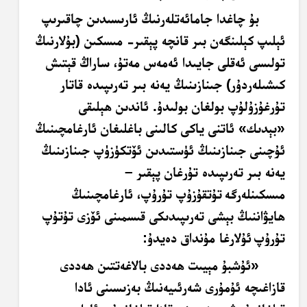
بۇ چاغدا جامائەتلەرنىڭ ئارىسىدىن چاقىرىپ
ئېلىپ كېلىنگەن بىر قانچە پېقىر- مىسكىن (بۇلارنىڭ
تولىسى ئەقلى جايىدا ئەمەس مەتۇ، ساراڭ قېتىش
كىشىلەردۇر) جىنازىنىڭ يەنە بىر تەرىپىدە قاتار
تۇرغۇزۇلۇپ بولغان بولىدۇ. ئاندىن ھېلىقى
«بېدىك» ئاتنى ياكى كالىنى باغلىغان ئارغامچىنىڭ
ئۇچىنى جىنازىنىڭ ئۈستىدىن ئۆتكۈزۈپ جىنازىنىڭ
يەنە بىر تەرىپىدە تۇرغان پېقىر –
مىسكىنلەرگە
تۇتقۇزۇپ تۇرۇپ، ئارغامچىنىڭ
ھايۋاننىڭ بېشى تەرىپىدىكى قىسمىنى ئۆزى تۇتۇپ
تۇرۇپ
ئۇلارغا مۇنداق دەيدۇ:
«ئۇشبۇ مېيىت ھەددى بالاغەتتىن ھەددى
قازاغىچە ئۇمۇرى شەرئىيەنىڭ بەزىسىنى ئادا