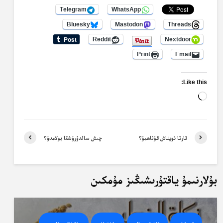
Telegram
WhatsApp
Bluesky
Mastodon
Threads
Reddit
Nextdoor
Print
Email
Like this:
Loading…
قارتا ئويناش گۇناھمۇ؟
چىش سالدۇرۇشقا بولامدۇ؟
بۇلارنىمۇ ياقتۇرىشىڭىز مۇمكىن