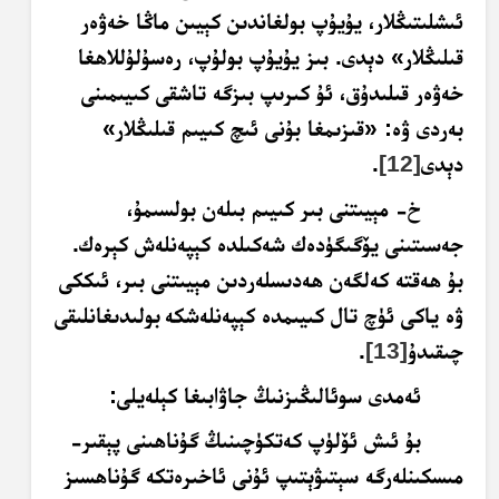
ئىشلىتىڭلار، يۇيۇپ بولغاندىن كېيىن ماڭا خەۋەر
قىلىڭلار» دېدى. بىز يۇيۇپ بولۇپ، رەسۇلۇللاھغا
خەۋەر قىلىدۇق، ئۇ كىرىپ بىزگە تاشقى كىيىمىنى
بەردى ۋە: «قىزىمغا بۇنى ئىچ كىيىم قىلىڭلار»
دېدى
[12]
.
خ- مېيىتنى بىر كىيىم بىلەن بولسىمۇ،
جەسىتىنى يۆگىگۈدەك شەكىلدە كېپەنلەش كېرەك.
بۇ ھەقتە كەلگەن ھەدىسلەردىن مېيىتنى بىر، ئىككى
ۋە ياكى ئۈچ تال كىيىمدە كېپەنلەشكە
بولىدىغانلىقى
چىقىدۇ
[13]
.
ئەمدى سوئالىڭىزنىڭ جاۋابىغا كېلەيلى:
بۇ ئىش ئۆلۈپ كەتكۈچىنىڭ گۇناھىنى پېقىر-
مىسكىنلەرگە سېتىۋېتىپ ئۇنى ئاخىرەتكە گۇناھسىز