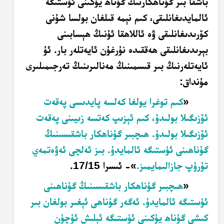
باشقا بىر گۇناھكارنىڭ گۇناھ يۈكىنى ئۈستىگە
ئالمايدىغانلىقى، كىم نېمە قىلغان بولسا شۇنى
كۆرىدىغانلىقى ۋە ئاللاھقا ئۇنىڭ ھېسابىنى
بېرىدىغانلىقى ھەققىدە نۇرغۇن ئايەتلەر بار. ئۇ
ئايەتلەرنىڭ بىر قىسمىنىڭ مەنالىرىنىڭ تەرجىمىلىرى
مۇنداق:
«
كىم توغرا يولغا كەلسە پايدىسى پەقەت
ئۆزىگىلا بولىدۇ، كىم ئېزىپ كەتسە زىيىنى پەقەت
ئۆزىگىلا بولىدۇ. ھىچبىر گۇناھكار باشقىسىنىڭ
گۇناھىنى ئۈستىگە ئالمايدۇ. بىز ئەلچى ئەۋەتمەي
تۇرۇپ جازالىمايمىز.
»- ئىسرا 17/15.
«
ھىچبىر گۇناھكار باشقىسىنىڭ گۇناھىنى
ئۈستىگە ئالمايدۇ. ئەگەر گۇناھى ئېغىر بولغان بىر
كىشى گۇناھ يۈكىنى ئۈستىگە ئېلىش ئۈچۈن