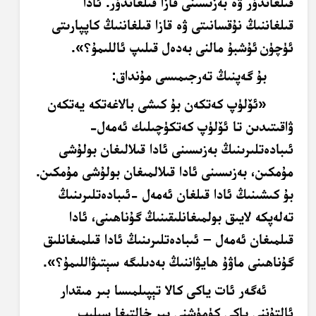
قىلغاندۇر ۋە بەزىسىنى قازا قىلغاندۇر. ئادا
قىلغاننىڭ نۇقسانىتى ۋە قازا قىلغاننىڭ كاپپارىتى
ئۈچۈن
ئۇشبۇ مالنى بەدەل قىلىپ ئاللىمۇ؟».
بۇ گەپنىڭ تەرجىمىسى مۇنداق:
«ئۆلۈپ كەتكەن بۇ كىشى بالاغەتكە يەتكەن
ۋاقىتىدىن تا ئۆلۈپ كەتكۈچىلىك ئەمەل-
ئىبادەتلىرىنىڭ بەزىسىنى ئادا قىلالىغان بولۇشى
مۇمكىن، بەزىسىنى ئادا قىلالمىغان بولۇشى مۇمكىن.
بۇ كىشىنىڭ ئادا قىلغان ئەمەل -ئىبادەتلىرىنىڭ
تەلەپكە لايىق بولمىغانلىقىنىڭ گۇناھىنى، ئادا
قىلمىغان ئەمەل – ئىبادەتلىرىنىڭ ئادا قىلمىغانلىق
گۇناھىنى ماۋۇ ھايۋاننىڭ بەدىلىگە سېتىۋاللىمۇ؟».
ئەگەر ئات ياكى كالا تېپىلمىسا بىر مىقدار
ئالتۇننى ياكى كۈمۈشنى بىر خالتىغا سېلىپ