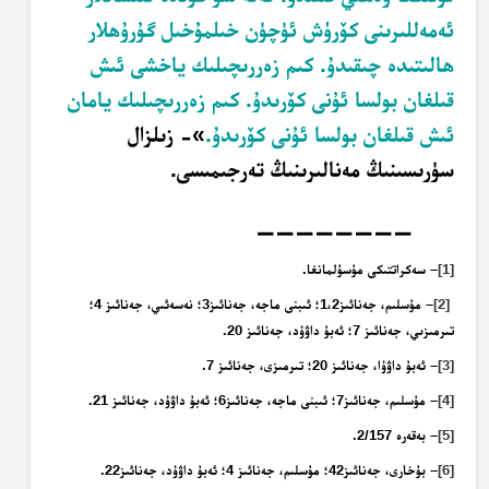
ئەمەللىرىنى كۆرۈش ئۈچۈن خىلمۇخىل گۇرۇھلار
ھالىتىدە چىقىدۇ. كىم زەررىچىلىك ياخشى ئىش
قىلغان بولسا ئۇنى كۆرىدۇ. كىم زەررىچىلىك يامان
ئىش قىلغان بولسا ئۇنى كۆرىدۇ.
»- زىلزال
سۈرىسىنىڭ مەنالىرىنىڭ تەرجىمىسى.
————————
[1]
– سەكراتتىكى مۇسۇلمانغا.
[2]
– مۇسلىم، جەنائىز1،2؛ ئىبنى ماجە، جەنائىز3؛ نەسەئىي، جەنائىز 4؛
تىرمىزىي، جەنائىز 7؛ ئەبۇ داۋۇد، جەنائىز 20.
[3]
– ئەبۇ داۋۇا، جەنائىز 20؛ تىرمىزى، جەنائىز 7.
[4]
– مۇسلىم، جەنائىز7؛ ئىبنى ماجە، جەنائىز6؛ ئەبۇ داۋۇد، جەنائىز 21.
[5]
– بەقەرە 2/157.
[6]
– بۇخارى، جەنائىز42؛ مۇسلىم، جەنائىز 4؛ ئەبۇ داۋۇد، جەنائىز22.