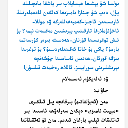
بولسا شۇ يېشىغا ھېساپلاپ بىر ياشقا مانچىلىك
پۇل، دەپ شۇ جىنازا نامىزىغا كەلگەن ئادەملەرنىڭ
ئارىسىدىن ئاجىز-كەمبەغەللەرگە ۋە موللا-
ئاخۇنۇملارغا تارقىتىپ بېرىشتىن مەقسەت نېمە؟ بۇ
ئىش توغرىسىدا قۇرئان-ھەدىستە بىرەر كۆرسەتمە
بارمۇ؟ ياكى بۇ خاتا ئەقىدىلەردىنمۇ؟ بۇ توغرىدا
بىزگە قورئان-ھەدىس ئاساسىدا چۇشەنچە
بېرىشلىرىنى سورايمىز. ئاللاھ رەخمەت قىلسۇن!
ۋە ئەلەيكۇم ئەسسەلام
جاۋاب:
مەن (ئەبۇلفاتىھ) بىرقانچە يىل ئىلگىرى
«مېيىت نامىزى» دېگەن سەرلەۋھە ئاستىدا بىر
تەتقىقات ئېلىپ بارغان ئىدىم. مەن ئۇ تەتقىقاتتا