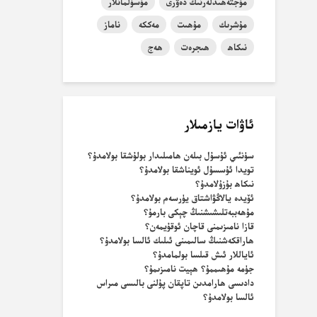
مۇجتەھىدلەرنىڭ دەۋرى
مۇسۇلمانلار
مۇشرىك
مۇھىت
مەككە
ناماز
نىكاھ
ھىجرەت
ھەج
ئاۋات يازمىلار
سۈنئىي ئۇسۇل بىلەن ھامىلىدار بولۇشقا بولامدۇ؟
تويدا ئۇسسۇل ئويناشقا بولامدۇ؟
نىكاھ بۇزۇلامدۇ؟
ئۆيدە يالاڭۋاشتاق يۈرسەم بولامدۇ؟
مۇھەببەتلىشىشنىڭ چېكى بارمۇ؟
قازا نامىزىمنى قاچان ئوقۇيمەن؟
ھاراقكەشنىڭ سالىمىنى ئىلىك ئالسا بولامدۇ؟
ئاياللار ئىش قىلسا بولمامدۇ؟
جۈمە مۇھىممۇ؟ ھېيت نامىزىمۇ؟
دادىسى ھارامدىن تاپقان پۇلنى بالىسى مىراس
ئالسا بولامدۇ؟