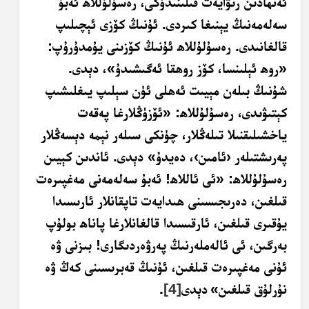
ئەنھادىن رىۋايەت قىلىنىدۇكى، رەسۇلۇللاھ ئەبۇ
سەلەمەنىڭ يېنىغا كىردى. ئۇنىڭ كۆزى ئېچىلىپ
قالغانىدى. رەسۇلۇللاھ ئۇنىڭ كۆزىنى يۇمدۇرۇپ:
«روھ ئېلىنسا، كۆز روھقا ئەگىشىدۇ»، دېدى.
شۇنىڭ بىلەن مېيىت ئەھلى ئۈن سېلىپ يىغلىشىپ
كېتىۋىدى، رەسۇلۇللاھ: «ئۆزۈڭلارغا پەقەت
ياخشىلىقنىلا تىلەڭلار، چۈنكى سىلەر نېمە دېسەڭلار
پەرىشتىلەر ‹ئامىن›، دەيدۇ» دېدى. ئاندىن كېيىن
رەسۇلۇللاھ: «ئى ئاللاھ! ئەبۇ سەلەمەنى مەغپىرەت
قىلغىن، دەرىجىسىنى ھىدايەت تاپقانلار ئارىسىدا
يۇقىرى قىلغىن، ئارقىسىدا قالغانلارغا پاناھ بولۇپ
بەرگىن، ئى ئالەملەرنىڭ پەرۋەردىگارى! بىزنى ۋە
ئۇنى مەغپىرەت قىلغىن، ئۇنىڭ قەبرىسىنى كەڭ ۋە
نۇرلۇق قىلغىن»
دېدى
[4]
.