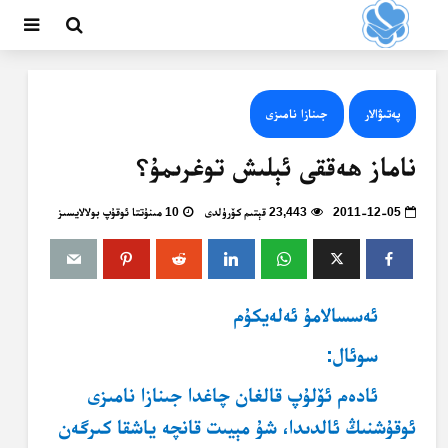
پەتىۋالار
جىنازا نامىزى
ناماز ھەققى ئېلىش توغرىمۇ؟
2011-12-05
23,443 قېتىم كۆرۈلدى
10 مىنۇتتا ئوقۇپ بولالايسىز
ئەسسالامۇ ئەلەيكۇم
سوئال:
ئادەم ئۆلۇپ قالغان چاغدا جىنازا نامىزى
ئوقۇشنىڭ ئالدىدا، شۇ مېيىت قانچە ياشقا كىرگەن