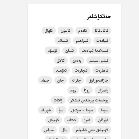
خەتكۈشلەر
ئاتا-ئانا
ئادەم
ئالتۇن
ئايال
ئىبادەت
ئىبراھىم
ئىسلام
ئىسلامدا ئىبادەت
ئىمان
ئۆسۈم
ئېلىم-سېتىم
بەدەن
تالاق
تاھارەت
تىجارەت
تەۋھىد
جازانىخورلۇق
جازانە
جان
جىھاد
رامىزان
روزا
روھ
رۇخسەت بېرىلگەن ئىشلار
زاكات
سودا
سودا - سېتىق
سۇ
شېرىك
قۇرئان
قەرز
كىتاب
كۈمۈش
لازىملىق دىنى ئىلىملەر
مال
مىراس