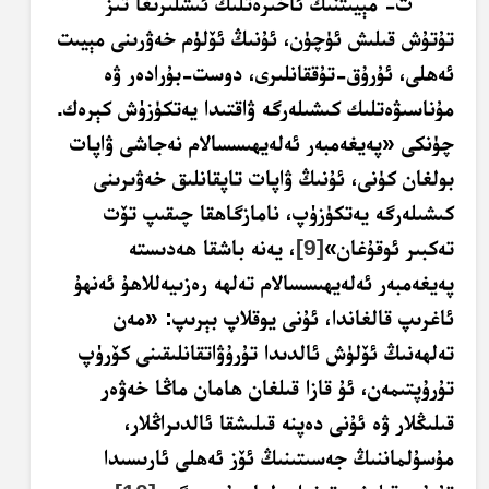
ت- مېيىتنىڭ ئاخىرەتلىك ئىشلىرىغا تىز
تۇتۇش قىلىش ئۈچۈن، ئۇنىڭ ئۆلۈم خەۋرىنى مېيىت
ئەھلى، ئۇرۇق-تۇققانلىرى، دوست-بۇرادەر ۋە
مۇناسىۋەتلىك كىشىلەرگە ۋاقتىدا يەتكۈزۈش كېرەك.
چۈنكى «پەيغەمبەر ئەلەيھىسسالام نەجاشى ۋاپات
بولغان كۈنى، ئۇنىڭ ۋاپات تاپقانلىق خەۋىرىنى
كىشىلەرگە يەتكۈزۈپ، نامازگاھقا چىقىپ تۆت
تەكبىر ئوقۇغان»
[9]
، يەنە باشقا ھەدىستە
پەيغەمبەر ئەلەيھىسسالام تەلھە رەزىيەللاھۇ ئەنھۇ
ئاغرىپ قالغاندا، ئۇنى يوقلاپ بېرىپ: «مەن
تەلھەنىڭ ئۆلۈش ئالدىدا تۇرۇۋاتقانلىقىنى كۆرۈپ
تۇرۇپتىمەن، ئۇ قازا قىلغان ھامان ماڭا خەۋەر
قىلىڭلار ۋە ئۇنى دەپنە قىلىشقا ئالدىراڭلار،
مۇسۇلماننىڭ جەسىتىنىڭ ئۆز ئەھلى ئارىسىدا