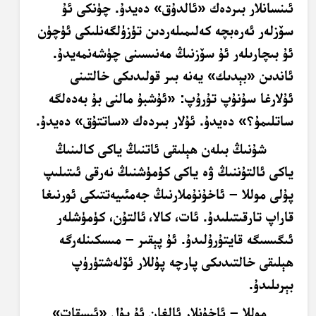
ئىنسانلار بىردەك «ئالدۇق» دەيدۇ. چۈنكى ئۇ
سۆزلەر ئەرەبچە كەلىمىلەردىن تۈزۈلگەنلىكى ئۈچۈن
ئۇ بىچارىلەر ئۇ سۆزنىڭ مەنىسىنى چۈشەنمەيدۇ.
ئاندىن «بېدىك» يەنە بىر قولىدىكى خالتىنى
ئۇلارغا سۇنۇپ تۇرۇپ: «ئۇشبۇ مالنى بۇ بەدەلگە
ساتلىمۇ؟» دەيدۇ. ئۇلار بىردەك «ساتتۇق» دەيدۇ.
شۇنىڭ بىلەن ھېلىقى ئاتنىڭ ياكى كالىنىڭ
ياكى ئالتۇننىڭ ۋە ياكى كۈمۈشنىڭ نەرقى ئىتىلىپ
پۇلى موللا – ئاخۇنۇملارنىڭ جەمئىيەتتىكى ئورنىغا
قاراپ تارقىتىلىدۇ. ئات، كالا،
ئالتۇن، كۈمۈشلەر
ئىگىسىگە قايتۇرۇلىدۇ. ئۇ پېقىر – مىسكىنلەرگە
ھېلىقى خالتىدىكى پارچە پۇللار ئۆلەشتۈرۈپ
بېرىلىدۇ.
موللا – ئاخۇنلار ئالغان ئۇ پۇل «ئىسقات»