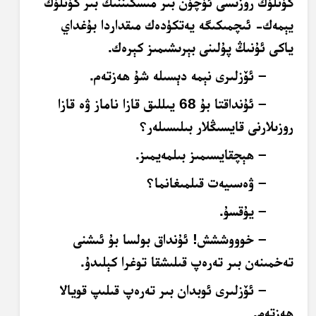
كۈنلۈك روزىسى ئۈچۈن بىر مىسكىننىڭ بىر كۈنلۈك
يېمەك- ئىچمىكىگە يەتكۈدەك مىقداردا بۇغداي
ياكى ئۇنىڭ پۇلىنى بېرىشىمىز كېرەك.
– ئۆزلىرى نېمە دېسىلە شۇ ھەزتەم.
– ئۇنداقتا بۇ 68 يىللىق قازا ناماز ۋە قازا
روزىلارنى قايسىڭلار بىلىسىلەر؟
– ھېچقايسىمىز بىلمەيمىز.
– ۋەسىيەت قىلمىغانما؟
– يۇقسۇ.
– خوووششش! ئۇنداق بولسا بۇ ئىشنى
تەخمىنەن بىر تەرەپ قىلىشقا توغرا كېلىدۇ.
– ئۆزلىرى ئوبدان بىر تەرەپ قىلىپ قويالا
ھەزتەم.