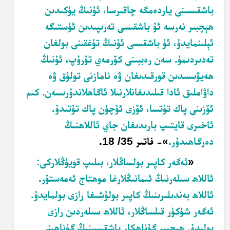
باشقىسىنى ياردەمگە چاقىرسا، ئۇنىڭ يۈكىدىن
ھېچبىر نەرسە ئۇ باشقىسى تەرىپىدىن ئۈستىگە
ئېلىنمايدۇ، ئۇ باشقىسى ئۇنىڭ تۇغقىنى بولغان
تەدىردىمۇ. سەن رەببىنى كۆرمەي تۇرۇپ، ئۇنىڭ
ھەيۋىسىدىن قورقىدىغان ۋە نامازنى تولۇق ۋە
داۋاملىق ئادا قىلىدىغانلارنىلا ئاگاھلاندۇرىسەن. كىم
ئۆزىنى پاك تۇتسا، ئۆزى ئۈچۈن پاك تۇتىدۇ.
ئاخىرى قايتىپ بارىدىغان جاي ئاللاھنىڭ
دەرگاھىدۇر.
»- فاتىر 35/ 18.
«
ئەگەر كاپىر بولساڭلار، بىلىپ قويۇڭلاركى:
ئاللاھ سىلەرنىڭ ئىمانىڭلارغا موھتاج ئەمەستۇر.
ئاللاھ بەندىلىرىنىڭ كاپىر بولۇشىغا رازى بولمايدۇ.
ئەگەر شۈكۈر قىلساڭلار، ئاللاھ سىلەردىن رازى
بولىدۇ. ھېچبىر گۇناھكار باشقىسىنىڭ گۇناھىنى