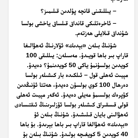
– يىللىقىنى قانچە پۇلدىن قىلىمىز؟
– ئاخرەتلىكى قانداق قىلساق ياخشى بولسا
شۇنداق قىلايلى ھەزتەم.
شۇنىڭ بىلەن «بېدىك» ئۇلارنىڭ ئەھۋالىغا
قاراپ بىر باھا قويىدۇ. مەسىلەن: يىللىقى 100
كويدىن بولسۇنمۇ ياكى 50 كويدىنمۇ؟ دەيدۇ.
مېيىت ئەھلى قول – ئىلكىدە بار كىشىلەر بولسا
دەرھال 100 كوي بولسۇن دەيدۇ، ھەتتا ئۇنىڭدىن
كۆپرەك بولسىمۇ مەيلى دەيدۇ. ئەگەر مېيىت ئەھلى
قولى قىسقىراق كىشىلەر بولسا ئۆزلىرىنىڭ ئىقتىسادى
ئەھۋالىنى بايان قىلىشىدۇ. شۇنىڭ بىلەن ئۇ
«بېدىك» ئەھۋالغا قاراپ بىر باھا بېرىدۇ. بۇ باھا
40 كويدىن 5 كويغىچە بولىدۇ. شۇنىڭ بىلەن بۇ