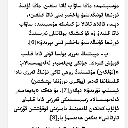
مۇسىبىتىمدە ماڭا ساۋاب ئاتا قىلغىن، ماڭا ئۇنىڭ
ئورنىغا ئۇنىڭدىنمۇ ياخشىراقىنى ئاتا قىلغىن›،
دېسە، ئاللاھ تائالا ئۇ كىشىگە مۇسىبىتىدە ساۋاب
ئاتا قىلىدۇ ۋە ئۇ كىشىگە يوقاتقان نەرسىنىڭ
ئورنىغا ئۇنىڭدىنمۇ ياخشىراقىنى بېرىدۇ»
[6]
.
پ- مېيىتنىڭ قەرزى بولسا ئۇنى ئادا قىلىپ
قويۇش كېرەك. چۈنكى پەيغەمبەر ئەلەيھىسسالام:
«(ئۆلگەن) مۇئمىننىڭ روھى تاكى ئۇنىڭ قەرزى ئادا
قىلىنغانغا قەدەر (يۇقىرى ئورۇنغا يېتىشتىن)
ئېسىلىپ تۇرىدۇ» دېگەن
[7]
. بۇ ھەقتە «پەيغەمبەر
ئەلەيھىسسالام زىممىسىدىكى قەرزنى ئادا قىلماي
ئۈلۈپ كەتكەن ئادەمنىڭ نامىزىنى ئوقۇشتىن ئۆزىنى
تارتاتتى»
دېگەن ھەدىسمۇ بار
[8]
.