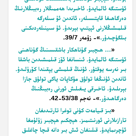
ئۈستىگە ئالمايدۇ. ئاخىرىدا ھەممىڭلار رەببىڭلارنىڭ
دەرگاھىغا قايتىسىلەر، ئاندىن ئۇ سىلەرگە
قىلمىشىڭلارنى ئېيتىپ بېرىدۇ. ئۇ سىينىلەردىكىنى
بىلگۈچىدۇر.
»- زۇمەر 39/7.
«
… ھىچبىر گۇناھكار باشقىسىنىڭ گۇناھىنى
ئۈستىگە ئالمايدۇ. ئىنسانغا ئۆز قىلمىشىدىن باشقا
بىر نەرسە يوقتۇر. ئۇنىڭ قىلمىشى يېقىندا كۆرۈلىدۇ.
ئاندىن ئۇنىڭغا تولۇق مۇكاپات ياكى تولۇق جازا
بېرىلىدۇ. ئاخىرقى يىغىلىش ئورنى رەببىڭنىڭ
دەرگاھىدۇر.
»- نەجم 53/38-42.
«
بىز قىيامەت كۈنى توغرا تارتىدىغان
تارازىلارنى ئورنىتىمىز. ھېچكىم ھېچبىر زۇلۇمغا
ئۇچرىمايدۇ. قىلىنغان ئىش بىر دانە قىچا چاغلىق