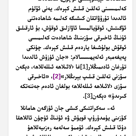
كەلىمىسىنى تەلقىن قىلىش كېرەك. يەنى ئۆلۈم
ئالدىدا تۇرۇۋاتقان كىشىگە كەلىمە شاھادەتنى
ئۆگىتىش، ئوقۇيالمىسا ئاۋازلىق ئوقۇش، بۇ ئارقىلىق
ئۇنىڭ ئاخىرقى سۆزىنىڭ شاھادەت كەلىمىسى
ئوقۇش بولۇشىغا ياردەم قىلىش كېرەك. چۈنكى
پەيغەمبەر ئەلەيھىسسالام: «جان ئۈزۈش ئالدىدا
تۇرغان ئادىمىڭلار
[1]
غا ‹لائىلاھە ئىللەللاھ›، دېگەن
سۆزنى تەلقىن قىلىپ بېرىڭلار»
[2]
، «ئاخىرقى
سۆزى ‹لائىلاھە ئىللەللاھ› بولغان ئادەم جەننەتكە
كىرىدۇ» دېگەن
[3]
.
ئە- سەكراتتىكى كىشى جان ئۈزگەن ھامانلا
كۆزىنى يۇمدۇرۇپ قويۇش ۋە ئۇنىڭ ئۈچۈن ئاللاھقا
دۇئا قىلىش كېرەك. ئۇممۇ سەلەمە رەزىيەللاھۇ