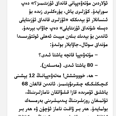
ئۇلاردىن مۇتەۋەپپانى قانداق ئۇزىتىمىز؟» دەپ
سورايدۇ. كۆزلىرى ياش، يۈرەكلىرى زىدە بۇ
ئىنسانلار ئۇ بېدىككە «ئۆزلىرى قانداق ئۇزىتايلى
دېسلە شۇنداق ئۇزىتايلى» دەپ جاۋاب بېرىدۇ.
ئاندىن بۇ بېدىك بىلەن مېيىت ئەھلى ئوتتۇرىسىدا
مۇنداق سوئال-جاۋابلار بولىدۇ:
– مۇتەۋەپپا قانچە ياشتا ئىدى؟
– 80 ياشتا ئىدى. (مەسىلەن).
– ھە، خوووششش! مەتەۋەپپانىڭ 12 يېشىنى
كىچىكلىكىگە چىقىرىۋېتىمىز. ئاندىن قالغان 68
ياشلىق ئۆمرىدە قازا قىلىۋاتقان نامازلىرىنىڭ،
تۇتمىغان روزىلىرىنىڭ پىدىيىلىرىنى بەرمىسەك
بولمايدۇ. ھەر بىر ۋاقىت ناماز ئۈچۈن ۋە ھەر بىر