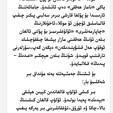
ياكى «ناماز ھەققى» دەپ ئاتىلىدۇ. جامائەتنىڭ
ئارىسىدا بۇ پۇلغا قارشى بىرەر سەلبىي پىكىر چىقىپ
قالماسلىق ئۈچۈن ئۇ موللا-ئاخۇنلارنىڭ
«چاپارمەنلىرى» «ئۇلۇغلىرىمىز بۇ پۇلنى ئالغان
بىلەن ئۇنىڭ ھەققىنى مازار بېشىغا چىققۇچىلىك
ئوقۇپ ھەل قىلىۋېتىدىكەن» دېگەن گەپ-سۆزلەرنى
تارقىتىپ قويىدۇ. شۇنىڭ بىلەن ھېچكىم «غىدىڭ –
پىدىڭ» قىلالمايدۇ.
بۇ ئىشنىڭ جەمئىيەتتە يەنە مۇنداق بىر
شەكلىمۇ بار:
بىر كىشى ئۆلۈپ قالغاندىن كېيىن ھېلىقى
«بېدىك» پەيدا بولىدۇ. ئۆلۈپ قالغان كىشىنىڭ
بالا-چاقا ۋە ئۇرۇق-تۇغقانلىرىنى بىر يەرگە يىغىپ