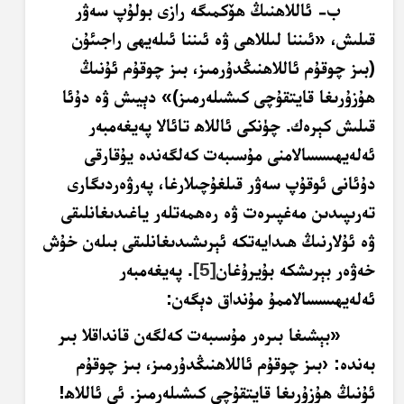
ب- ئاللاھنىڭ ھۆكمىگە رازى بولۇپ سەۋر
قىلىش، «ئىننا لىللاھى ۋە ئىننا ئىلەيھى راجىئۇن
(بىز چوقۇم ئاللاھنىڭدۇرمىز، بىز چوقۇم ئۇنىڭ
ھۇزۇرىغا قايتقۇچى كىشىلەرمىز)» دېيىش ۋە دۇئا
قىلىش كېرەك. چۈنكى ئاللاھ تائالا پەيغەمبەر
ئەلەيھىسسالامنى مۇسىبەت كەلگەندە يۇقارقى
دۇئانى ئوقۇپ سەۋر قىلغۇچىلارغا، پەرۋەردىگارى
تەرىپىدىن مەغپىرەت ۋە رەھمەتلەر ياغىدىغانلىقى
ۋە ئۇلارنىڭ ھىدايەتكە ئېرىشىدىغانلىقى بىلەن خۇش
خەۋەر بېرىشكە بۇيرۇغان
[5]
. پەيغەمبەر
ئەلەيھىسسالاممۇ مۇنداق دېگەن:
«بېشىغا بىرەر مۇسىبەت كەلگەن قانداقلا بىر
بەندە: ‹بىز چوقۇم ئاللاھنىڭدۇرمىز، بىز چوقۇم
ئۇنىڭ ھۇزۇرىغا قايتقۇچى كىشىلەرمىز. ئى ئاللاھ!