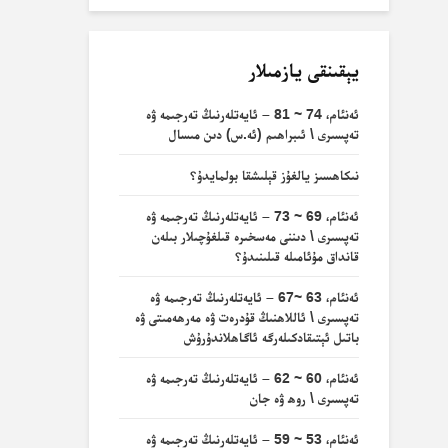
يېقىنقى يازمىلار
ئەنئام، 74 ~ 81 – ئايەتلەرنىڭ تەرجىمە ۋە
تەپسىرى \ ئىبراھىم (ئە.س) دىن مىسال
نىكاھسىز يالغۇز قېلىشقا بولمايدۇ؟
ئەنئام، 69 ~ 73 – ئايەتلەرنىڭ تەرجىمە ۋە
تەپسىرى \ دىننى مەسخىرە قىلغۇچىلار بىلەن
قانداق مۇئامىلە قىلىنىدۇ؟
ئەنئام، 63 ~67 – ئايەتلەرنىڭ تەرجىمە ۋە
تەپسىرى \ ئاللاھنىڭ قۇدرەت ۋە مەرھەمىتى ۋە
باتىل ئېتىقادكىلەرگە ئاگاھلاندۇرۇش
ئەنئام، 60 ~ 62 – ئايەتلەرنىڭ تەرجىمە ۋە
تەپسىرى \ روھ ۋە جان
ئەنئام، 53 ~ 59 – ئايەتلەرنىڭ تەرجىمە ۋە