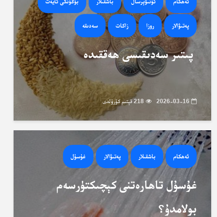
ئەھكام
ئۇنىۋېرسال
باشقىلار
بۈگۈنكى ئايەت
پەتىۋالار
روزا
زاكات
سەدىقە
پىتىر سەدىقىسى ھەققىدە
2026-03-16
218 قېتىم كۆرۈلدى
ئەھكام
باشقىلار
پەتىۋالار
غۇسۇل
غۇسۇل تاھارەتنى كېچىكتۈرسەم
بولامدۇ؟