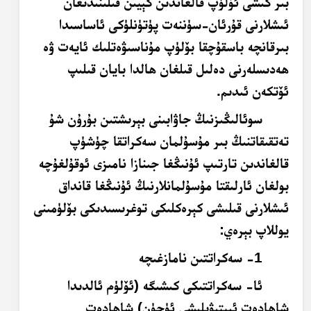
بىر كىشى ئۆلۈپ قالغاندىن كېيىن قىلىنىدىغان
ئىشلارنى قۇرئان-سۈننەت پۈتۈنلۈكى ئاساسىدا
بىرقانچە باسقۇچقا بۆلۈپ مۇناسىۋەتلىك ئايەت ۋە
ھەدىسلەرنى دەلىل قىلغان ھالدا بايان قىلىپ
ئۆتكەن ئىدىم.
سوئالىڭىزنىڭ جاۋابىنى بېرىشتىن بۇرۇن شۇ
تەتقىقاتنىڭ بىر مۇسۇلمان سەكراتقا چۈشۈپ
قالغاندىن تارتىپ ئۇنىڭغا جىنازا نامىزى ئوقۇلغۇچە
بولغان ئارلىقتا مۇسۇلمانلارنىڭ ئۇنىڭغا قانداق
ئىشلارنى قىلىشى كېرەكلىكى توغرىسىدىكى بۆلۈمىنى
يوللاپ بېرەي:
1- سەكراتتىن نامازغىچە
ئا- سەكراتتىكى كىشىگە (ئۆلۈم ئالدىدا
شاھادەت ئېيتىۋېلىشى ئۈچۈن) شاھادەت