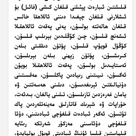
قىلىشتىن ئىبارەت پېئىلنى قىلغان كىشى (فائىل) بۇ
ئىشلارنى قىلغان چېغىدا دىننى ئاللاھقا خالىس
قىلغان ھالەتتە بولسۇن، يەنى پەقەت ئاللاھقىلا
ئىشەنچ قىلسۇن، چىن كۆڭلىدىن بېرىلىپ قىلسۇن،
كۆڭۈل قويۇپ قىلسۇن، پۈتۈن دىققىتى بىلەن
كىرىشسۇن، پۈتۈن زېھنى بىلەن بېرىلسۇن،
ئەستايىدىل بولسۇن، پەقەت ئاللاھقىلا بويۇن
ئەگسۇن، نىيىتىنى رىيادىن پاكلىسۇن، مەقسىتىنى
دۇنيالىقتىن ئېرىغدىسۇن، دىلىنى ھەسەتتىن ۋە
يامان غەرەزدىن تازىلىسۇن، تىلىنى يالغان، بىدئەت،
خۇراپات ۋە شېرىك قاتارلىق مەينەتلەردىن پاك
تۇتسۇن. ئەگەر ئىبادەت قىلغۇچى ئىبادىتىنى، دۇئا
قىلغۇچى دۇئاسىنى مەزكۇر شەرتكە رىئايە
قىلماستىن قىلسا ئۇنىڭ ئىبادىتى قوبۇل بولمايدۇ،