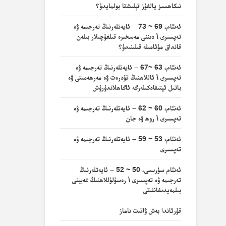
نىكاھسىز يالغۇز قېلىشقا بولمايدۇ؟
ئەنئام، 69 ~ 73 – ئايەتلەرنىڭ تەرجىمە ۋە
تەپسىرى \ دىننى مەسخىرە قىلغۇچىلار بىلەن
قانداق مۇئامىلە قىلىنىدۇ؟
ئەنئام، 63 ~67 – ئايەتلەرنىڭ تەرجىمە ۋە
تەپسىرى \ ئاللاھنىڭ قۇدرەت ۋە مەرھەمىتى ۋە
باتىل ئېتىقادكىلەرگە ئاگاھلاندۇرۇش
ئەنئام، 60 ~ 62 – ئايەتلەرنىڭ تەرجىمە ۋە
تەپسىرى \ روھ ۋە جان
ئەنئام، 53 ~ 59 – ئايەتلەرنىڭ تەرجىمە ۋە
تەپسىرى
ئەنئام سۈرىسى، 50 ~ 52 – ئايەتلەرنىڭ
تەرجىمە ۋە تەپسىرى \ رەسۇلۇللاھنىڭ غەيبنى
بىلمەيدىغانلىقى
قۇرئاندا بەش ۋاقىت ناماز