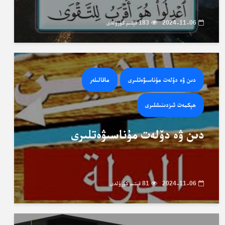
2024-11-06
183 قېتىم كۆرۈلدى
دىن ۋە دۆلەت مۇناسىۋەتلىرى
ماقالىلەر
ھېكمەت ئىزدىنىشلىرى
دىن ۋە دۆلەت مۇناسىۋەتلىرى
2024-11-06
81 قېتىم كۆرۈلدى