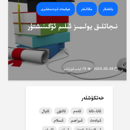
باشقىلار
ماقالىلەر
ھېكمەت ئىزدىنىشلىرى
نىجاتلىق يولىمىز ئىلىم ئۆگىنىشتۇر
2024-08-08
79 قېتىم كۆرۈلدى
خەتكۈشلەر
ئاتا-ئانا
ئادەم
ئالتۇن
ئايال
ئىبادەت
ئىبراھىم
ئىسلام
ئىسلامدا ئىبادەت
ئىمان
ئۆسۈم