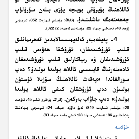
ئاللاھنىڭ بۇيرۇقى بويىچە يۈزى بىلەن سۆرۈلۈپ
جەھەننەمگە تاشلىنىدۇ.
(قاراڭ: مۇسلىم ئىمارەت 852، تىرمىزىي
زۇھد 48، نەسەئىي جىھاد 22، مۇسنەدى ئەھمەد 2/ 322).
4- پەيغەمبەر ئەلەيھىسسالامدىن قەھرىمانلىق
قىلىپ ئۇرۇشىدىغان، ئۇرۇشقا ھەۋەس قىلىپ
ئۇرۇشىدىغان ۋە رىياكارلىق قىلىپ ئۇرۇشىدىغان
ئادەملەرنىڭ قايسىسى ئاللاھ يولىدا بولىدۇ؟ دەپ
سورالغاندا «پەقەت ئاللاھنىڭ سۆزىلا ئۈستۈن
بولسۇن دەپ ئۇرۇشقان كىشى ئاللاھ يولىدا
بولىدۇ» دەپ جاۋاب بەرگەن.
(قاراڭ: بۇخارى ئىلىم 45، تەۋھىد
28؛ مۇسلىم ئىمارەت 849؛ ئەبۇ داۋۇد جىھاد، 24؛ تىرمىزىي جىھادنىڭ
پەزىلەتلىرى 86؛ نەسەئىي جىھاد 28؛ ئىبنى ماجە جىھاد 83).
خۇلاسە
قېرىنداشلار! ئىسلامىي ھاياتىمىزدا ئەڭ ئۇلۇغ،