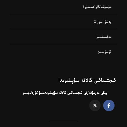
مۇسۇلمانلار كىمدۇر؟
پەتىۋا سوراڭ
مەقسىتىمىز
ئۇسۇلىمىز
ئىجتىمائىي ئالاقە سۇپىلىرىدا
يېڭى مەزمۇنلارنى ئىجتىمائىي ئالاقە سۇپىلىرىدىنمۇ كۆرەلەيسىز