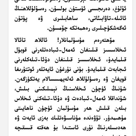
ئۇلۇغ، دەرىجىسى ئۈستۈن بولسۇن. رەسۇلۇللاھنىڭ
ئائىلە-تاۋابىئاتى، ساھابىلىرى ۋە پۈتۈن
ئەگەشكۈچىلىرى رەھمەتكە چۆمسۇن.
مۆھتەرەم مۇسۇلمانلار! ئاللاھ تائالا
ئىخلاسسىز قىلىنغان ئەمەل-ئىبادەتلەرنى قوبۇل
قىلمايدۇ، ئىخلاسسىز قىلىنغان دۇئا-تىلەكلەرنى
ئىجابەت قىلمايدۇ. بۇنى نۇرغۇن ئايەتلەر ئوتتۇرىغا
قويغان ۋە رەسۇلۇللاھ ئەلەيھىسسالام يەتكۈزگەن.
شۇنىڭ ئۈچۈن ئىخلاسنىڭ نېمىلىكىنى بىلىش،
شۇنداقلا ئەمەل-ئىبادەت ۋە دۇئا-تىلەكنى ئىخلاس
بىلەن قىلىش ھەر مۇسۇلمان ئۈچۈن ناھايىتى
مۇھىمدۇر. تۆۋەندە مۇناسىۋەتلىك بەزى ئايەت ۋە
ھەدىسلەرنىڭ نۇرى ئاستىدا بۇ ھەقتە قىسقىچە