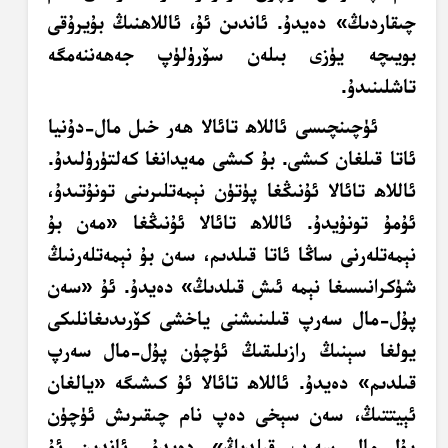
چىقاردىڭ» دەيدۇ. ئاندىن ئۇ، ئاللاھنىڭ بۇيرۇقى
بويىچە يۈزى بىلەن سۆرۈلۈپ جەھەننەمگە
تاشلىنىدۇ.
ئۈچىنچىسى ئاللاھ تائالا ھەر خىل مال-دۇنيا
ئاتا قىلغان كىشى. بۇ كىشى مەيدانغا كەلتۈرۈلىدۇ.
ئاللاھ تائالا ئۇنىڭغا پۈتۈن نېمەتلىرىنى تونۇتىدۇ،
ئۇمۇ تونۇيدۇ. ئاللاھ تائالا ئۇنىڭغا «مەن بۇ
نېمەتلەرنى ساڭا ئاتا قىلدىم، سەن بۇ نېمەتلەرنىڭ
شۈكرانىسىغا نېمە ئىش قىلدىڭ» دەيدۇ. ئۇ «سەن
پۇل-مال سەرپ قىلىنىشنى ياخشى كۆرىدىغانلىكى
يولغا سېنىڭ رازىلىقىڭ ئۈچۈن پۇل-مال سەرپ
قىلدىم» دەيدۇ. ئاللاھ تائالا ئۇ كىشىگە «يالغان
ئېيتتىڭ، سەن سېخى دەپ نام چىقىرىش ئۈچۈن
پۇل-مال سەرپ قىلدىڭ» دەيدۇ. ئاندىن ئۇ