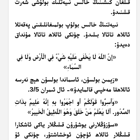
قىلغان كىشىنىڭ خالىس نىيەتلىك بولۇشى شەرت
قىلىنىدۇ.
نىيەتنىڭ خالىس بولۇپ بولمىغانلىقىنى پەقەتلا
ئاللاھ تائالا بىلىدۇ. چۈنكى ئاللاھ تائالا مۇنداق
دەيدۇ:
«
إِنَّ اللَّهَ لَا يَخْفَى عَلَيْهِ شَيْءٌ فِي الْأَرْضِ وَلَا فِي
السَّمَاءِ
»
«زېمىن بولسۇن، ئاسماندا بولسۇن ھېچ نەرسە
ئاللاھقا مەخپىي قالمايدۇ»- ئال ئىمران 3/5.
«
وَأَسِرُّوا قَوْلَكُمْ أَوِ اجْهَرُوا بِهِ إِنَّهُ عَلِيمٌ بِذَاتِ
الصُّدُورِ. أَلَا يَعْلَمُ مَنْ خَلَقَ وَهُوَ اللَّطِيفُ الْخَبِيرُ
»
«سۆزۈڭلارنى يوشۇرۇن قىلىڭلار ياكى ئاشكارا
قىلىڭلار ئاللاھ ئۈچۈن ئوخشاشتۇر، چۈنكى ئۇ