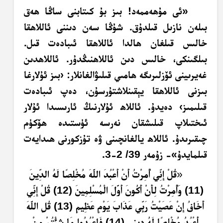
«ئى مۇھەممەد! بىز بۇ كىتابنى ساڭا ھەق
بىلەن نازىل قىلدۇق. شۇڭا سەن دىننى ئاللاھقا
خالىس قىلغان ھالدا ئاللاھقا ئىبادەت قىل.
بىلگىنكى، خالىس دىن ئاللاھنىڭدۇر. ئاللاھدىن
غەيرىينى ئۆزلىرىگە ھامىي قىلىۋالغانلار: ‹بىز ئۇلارغا
بىزنى ئاللاھقا يېقىنلاشتۇرسۇن، دەپ ئىبادەت
قىلىمىز› دەيدۇ. ئاللاھ ئۇلارنىڭ ئارىسىدا ئۇلار
ئىختىلاپ قىلىشقان نەرسە ئۈستىدە ھۆكۈم
چىقىرىدۇ. ئاللاھ يالغانچىنى ۋە تۇزكورنى ھىدايەت
قىلمايدۇ»- زۇمەر 39/ 2-3.
«
قُلْ إِنِّي أُمِرْتُ أَنْ أَعْبُدَ اللَّهَ مُخْلِصًا لَهُ الدِّينَ
(11) وَأُمِرْتُ لِأَنْ أَكُونَ أَوَّلَ الْمُسْلِمِينَ (12) قُلْ إِنِّي
أَخَافُ إِنْ عَصَيْتُ رَبِّي عَذَابَ يَوْمٍ عَظِيمٍ (13) قُلِ اللَّهَ
أَعْبُدُ مُخْلِصًا لَهُ دِينِي (14) فَاعْبُدُوا مَا شِئْتُمْ مِنْ