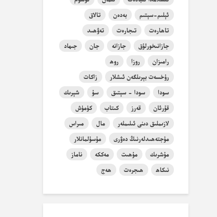
ئېلىم-سېتىم
بەدەن
تالاق
تاھارەت
تىجارەت
تەۋھىد
جازانىخورلۇق
جازانە
جان
جىھاد
رامىزان
روزا
روھ
رۇخسەت بېرىلگەن ئىشلار
زاكات
سودا
سودا - سېتىق
سۇ
شېرىك
قۇرئان
قەرز
كىتاب
كۈمۈش
لازىملىق دىنى ئىلىملەر
مال
مىراس
مۇجتەھىدلەرنىڭ دەۋرى
مۇسۇلمانلار
مۇشرىك
مۇھىت
مەككە
ناماز
نىكاھ
ھىجرەت
ھەج