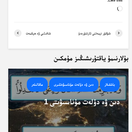
Like this:
Loading…
شۈكۈر نېمەتنى ئارتتۇرىدۇ
شافىئىي ۋە ھېكمەت
بۇلارنىمۇ ياقتۇرىشىڭىز مۇمكىن
باشقىلار
دىن ۋە دۆلەت مۇناسىۋەتلىرى
ماقالىلەر
دىن ۋە دۆلەت مۇناسىۋىتى 1