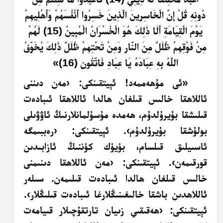
دُونِهِ قُلْ إِنَّ الْخَاسِرِينَ الَّذِينَ خَسِرُوا أَنْفُسَهُمْ وَأَهْلِيهِمْ
يَوْمَ الْقِيَامَةِ أَلَا ذَلِكَ هُوَ الْخُسْرَانُ الْمُبِينُ (15) لَهُمْ
مِنْ فَوْقِهِمْ ظُلَلٌ مِنَ النَّارِ وَمِنْ تَحْتِهِمْ ظُلَلٌ ذَلِكَ يُخَوِّفُ
اللَّهُ بِهِ عِبَادَهُ يَا عِبَادِ فَاتَّقُونِ (16)»
«ئى مۇھەممەد! ئېيتقىنكى: ‹مەن دىننى
ئاللاھقا خالىس قىلغان ھالدا ئاللاھقا ئىبادەت
قىلىشقا بۇيرۇلدۇم، ھەمدە مۇسۇلمانلارنىڭ ئاۋۋىلى
بولۇشقا بۇيرۇلدۇم›. ئېيتقىنكى: ‹رەببىمگە
ئاسىيلىق قىلسام، بۈيۈك كۈننىڭ ئازابىدىن
قورقىمەن›. ئېيتقىنكى: ‹مەن ئاللاھقا دىنىمنى
خالىس قىلغان ھالدا ئىبادەت قىلىمەن. سىلەر
ئاللاھدىن باشقا خالىغىنىڭلارغا ئىبادەت قىلىڭلار›.
ئېيتقىنكى: ‹ھەقىقىي زىيان تارتقۇچىلار قىيامەت