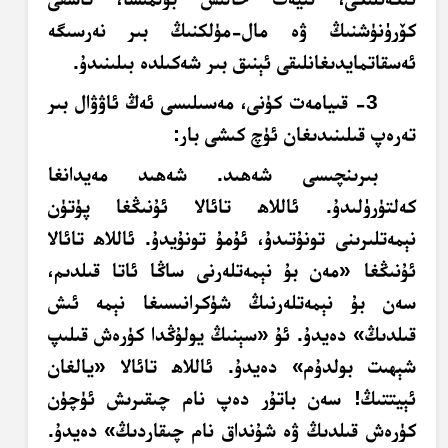
كۆرۈنۈشنىڭ ۋە مال-مۈلكنىڭ بىر نەرسىگە
ئەسقاتمايدىغانلىقى ئېنىق بىر شەكىلدە بىلىنىدۇ.
3- قىيامەت كۈنى، مەسىلىسى ئەڭ ئاۋۋال بىر
تەرەپ قىلىنىدىغان ئۈچ كىشى بار:
بىرىنچىسى شەھىد. شەھىد مەيدانغا
كەلتۈرۈلىدۇ. ئاللاھ تائالا ئۇنىڭغا پۈتۈن
نېمەتلىرىنى تونۇتىدۇ، ئۇمۇ تونۇيدۇ. ئاللاھ تائالا
ئۇنىڭغا «مەن بۇ نېمەتلەرنى ساڭا ئاتا قىلدىم،
سەن بۇ نېمەتلەرنىڭ شۈكرانىسىغا نېمە ئىش
قىلدىڭ» دەيدۇ. ئۇ «سېنىڭ يولۇڭدا كۈرەش قىلىپ
شېھىت
بولدۇم» دەيدۇ. ئاللاھ تائالا «يالغان
ئېيتتىڭ! سەن باتۇر دەپ نام چىقىرىش ئۈچۈن
كۈرەش قىلدىڭ ۋە شۇنداق نام چىقاردىڭ» دەيدۇ.