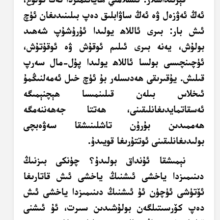
ئەڭ ئەۋزەل ۋە ئەڭ
ساۋابلىق
دەپ بىلىنىدىغان ئۈچ
ئىش بار: بىرى ئاللاھ يولىدا ئۇرۇشۇپ شەھىد
بولۇش، يەنە بىرى ئىلىم ئوقۇش ۋە ئوقۇتۇش،
ئۈچىنچىسى بولسا ئاللاھ يولىدا پۇل-مال سەرپ
قىلىش.
يۇقىرىقى
ھەدىسلەر بۇ ئۈچ خىل ئەمەلنىڭمۇ
ئىخلاس بىلەن قىلىنمىسا ھېچنېمىگە
ئەسقاتمايدىغانلىقىنى، ھەتتا جەھەننەمگە
ھەممىدىن بۇرۇن تاشلىنىشقا سەۋەبچى
بولىدىغانلىقىنى ئوتتۇرىغا قويىدۇ.
نېمىشقا ئۇنداق بولىدۇ؟ چۈنكى بىزنىڭ
دىنىمىزدا ياخشى ئىشنىڭ ياخشى ئىش قاتارىغا
ئۆتۈشى ئۈچۈن ئۇ ئىشنىڭ دىنىمىزدا ياخشى ئىش
دەپ كۆرسىتىلگەن بولۇشىدىن سىرت، ئۇ ئىشنى