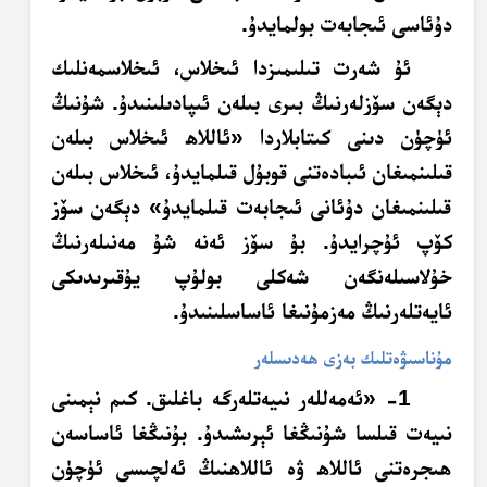
دۇئاسى ئىجابەت بولمايدۇ.
ئۇ شەرت تىلىمىزدا ئىخلاس، ئىخلاسمەنلىك
دېگەن سۆزلەرنىڭ بىرى بىلەن ئىپادىلىنىدۇ. شۇنىڭ
ئۈچۈن دىنى كىتابلاردا «ئاللاھ ئىخلاس بىلەن
قىلىنمىغان ئىبادەتنى قوبۇل قىلمايدۇ، ئىخلاس بىلەن
قىلىنمىغان دۇئانى ئىجابەت قىلمايدۇ» دېگەن سۆز
كۆپ ئۇچرايدۇ. بۇ سۆز ئەنە شۇ مەنىلەرنىڭ
خۇلاسىلەنگەن شەكلى بولۇپ يۇقىرىدىكى
ئايەتلەرنىڭ مەزمۇنىغا ئاساسلىنىدۇ.
مۇناسىۋەتلىك بەزى ھەدىسلەر
1- «ئەمەللەر نىيەتلەرگە باغلىق. كىم نېمىنى
نىيەت قىلسا شۇنىڭغا ئېرىشىدۇ. بۇنىڭغا ئاساسەن
ھىجرەتنى ئاللاھ ۋە ئاللاھنىڭ ئەلچىسى ئۈچۈن