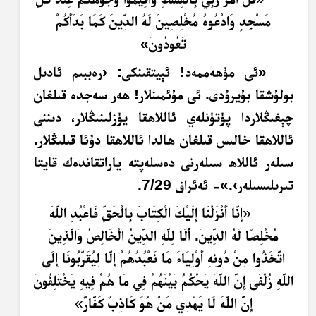
مَسْجِدٍ وَادْعُوهُ مُخْلِصِينَ لَهُ الدِّينَ كَمَا بَدَأَكُمْ
تَعُودُونَ»
«ئى مۇھەممەد! ئېيتقىنكى: ‹رەببىم ئادىل
بولۇشقا بۇيرۇدى. ئى مۇئمىنلار! ھەر سەجدە قىلغان
چېغىڭلاردا پۈتۈنلەي ئاللاھقا يۈزلىنىڭلار، دىننى
ئاللاھقا خالىس قىلغان ھالدا ئاللاھقا دۇئا قىلىڭلار.
سىلەر ئاللاھ سىلەرنى دەسلەپتە ياراتقاندەك قايتا
تىرىلىسىلەر›.»- ئەئراف 7/29.
«
إِنَّا أَنْزَلْنَا إِلَيْكَ الْكِتَابَ بِالْحَقِّ فَاعْبُدِ اللَّهَ
مُخْلِصًا لَهُ الدِّينَ. أَلَا لِلَّهِ الدِّينُ الْخَالِصُ وَالَّذِينَ
اتَّخَذُوا مِنْ دُونِهِ أَوْلِيَاءَ مَا نَعْبُدُهُمْ إِلَّا لِيُقَرِّبُونَا إِلَى
اللَّهِ زُلْفَى إِنَّ اللَّهَ يَحْكُمُ بَيْنَهُمْ فِي مَا هُمْ فِيهِ يَخْتَلِفُونَ
إِنَّ اللَّهَ لَا يَهْدِي مَنْ هُوَ كَاذِبٌ كَفَّارٌ
»