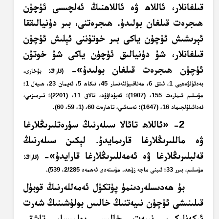
قىلغانلار، ئاللاھ ۋە ئاللاھنىڭ ئەلچىسى ئۈچۈن
ھىجرەت قىلغان بولىدۇ. ھىجرەتنى، بىر دۇنيالىققا
ئېرىشىش ئۈچۈن ياكى بىر خوتۇننى ئېلىش ئۈچۈن
قىلغانلار، شۇ دۇنيالىق ئۈچۈن ياكى شۇ خوتۇن
ئۈچۈن ھىجرەت قىلغان بولىدۇ»-
(قاراڭ: بۇخارى،
بەدئۇلۋەھيى 1، ئىتق 6، مەناقىبۇلئەنسار 45، نىكاھ 5، ئەيمان 23، ھىيەل 1؛
مۇسلىم ئىمارەت 155، (1907)؛ ئەبۇداۋۇد، تالاق 11، (2201)؛ تىرمىزىي،
فەدائىلۇلجىھاد 16، (1647)؛ نەسەئىي، تاھارەت 60، (1، 59، 60).
2- «ئاللاھ تائالا سىلەرنىڭ سۈرەتلىرىڭلارغا
ۋە ماللىرىڭلارغا قارىمايدۇ. لېكىن سىلەرنىڭ
قەلبلىرىڭلارغا ۋە ئەمەللىرىڭلارغا قارايدۇ»-
(قاراڭ:
مۇسلىم، بىرر 33؛ ئىبنى ماجە زۆھد. مۇسنەدى ئەھمەد 2/285، 539).
بۇ ھەدىسلەردىنمۇ پۈتكۈل ئەمەللەرنىڭ قوبۇل
قىلىنىشى ئۈچۈن نىيەتنىڭ خالىس بولۇشىنىڭ شەرت
ئىكەنلىكى، نىيەت خالىس بولمىسا، تاشقى