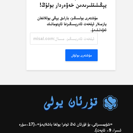
يېڭىلىقلىرىدىن خەۋەردار بولۇڭ!
مۇشتەرى بولسىڭىز، بارلىق يېڭى يوللانغان
يازمىلار ئېلخەت ئادرېسىڭىزغا ئاپتوماتىك
ئەۋەتىلىدۇ.
ئېلخەت
ئادرېسىڭىز.
مىسال:
misal@misal.com
مۇشتەرى بولۇش
«شۈبھىسىزكى، بۇ قۇرئان ئەڭ توغرا يولغا باشلايدۇ»-(17-سۈرە
ئىسرا، 9- ئايەت).