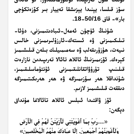
سۆز قىلسا، يېنىدا يېزىشقا تەييار بىر كۆزەتكۈچى
بار»- قاف 50/16-18.
شۇنىڭ ئۈچۈن ئەمەل-ئىبادىتىمىزنى، دۇئا-
تىلىكىمىزنى ۋە ئىستەك-ئارزۇلىرىمىزنى خالىس
نىيەت، ھۇزۇرىقەلب ۋە سەمىمىيلىك بىلەن قىلىشىمىز
كېرەك. ئۆزىمىزنىڭ ئاللاھ تائالا تەرىپىدىن نازارەت
قىلىنىپ تۇرۇۋاتقانلىقىمىزنى ئۇنتۇماسلىقىمىز،
شۇنداقلا ھەر سۆزىمىزگە ۋە ھەر ھەرىكىتىمىزگە
دىققەت قىلىشىمىز لازىم.
ئۆز ۋاقتىدا ئىبلىس ئاللاھ تائالاغا مۇنداق
دېگەن:
«
…رَبِّ بِمَا أَغْوَيْتَنِي لَأُزَيِّنَنَّ لَهُمْ فِي الْأَرْضِ
وَلَأُغْوِيَنَّهُمْ أَجْمَعِينَ. إِلَّا عِبَادَكَ مِنْهُمُ الْمُخْلَصِينَ
»