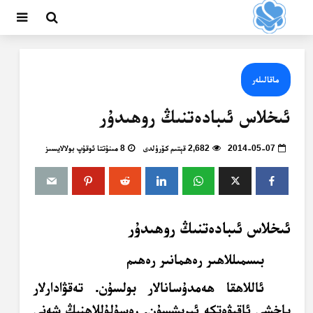
ماقالىلەر
ئىخلاس ئىبادەتنىڭ روھىدۇر
2014-05-07
2,682 قېتىم كۆرۈلدى
8 مىنۇتتا ئوقۇپ بولالايسىز
ئىخلاس ئىبادەتنىڭ روھىدۇر
بىسمىللاھىر رەھمانىر رەھىم
ئاللاھقا ھەمدۇسانالار بولسۇن. تەقۋادارلار
ياخشى ئاقىۋەتكە ئېرىشسۇن. رەسۇلۇللاھنىڭ شەنى