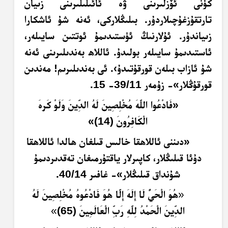
كۈنى ئۆزلىرىنى ۋە ئائىلىلىرىنى زىيان
تارتقۇزغۇچىلاردۇر. بىلىڭلاركى، ئەنە شۇ ئاشكارا
زىياندۇر. ئۇلارنىڭ ئۈستىدىمۇ ئوتتىن سايىلەر،
ئاستىدىمۇ سايىلەر بولىدۇ. ئاللاھ بەندىلىرىنى ئەنە
شۇ ئازاب بىلەن قورقۇتىدۇ›. ئى بەندىلىرىم! مەندىن
قورقۇڭلار»- زۇمەر 39/11- 15.
«فَادْعُوا اللَّهَ مُخْلِصِينَ لَهُ الدِّينَ وَلَوْ كَرِهَ
الْكَافِرُونَ (14)»
«دىننى ئاللاھقا خالىس قىلغان ھالدا ئاللاھقا
دۇئا قىلىڭلار، كاپىرلار ياقتۇرمىغان تەقدىردىمۇ
شۇنداق قىلىڭلار»- غافىر 40/14.
«
هُوَ الْحَيُّ لَا إِلَهَ إِلَّا هُوَ فَادْعُوهُ مُخْلِصِينَ لَهُ
الدِّينَ الْحَمْدُ لِلَّهِ رَبِّ الْعَالَمِينَ (65)
»