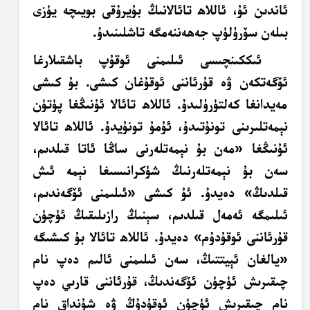
ئاندىن ئۇ، ئاللاھ تائالانىڭ بۇيرۇقى بويىچە يۈزى
بىلەن سۆرۈلۈپ جەھەننەمگە تاشلىنىدۇ.
ئىككىنچىسى ئىلىمنى ئوقۇپ باشقىلارغا
ئۆگەتكەن ۋە قۇرئاننى ئوقۇغان كىشى. بۇ كىشى
مەيدانغا كەلتۈرۈلىدۇ. ئاللاھ تائالا ئۇنىڭغا پۈتۈن
نېمەتلىرىنى تونۇتىدۇ، ئۇمۇ تونۇيدۇ. ئاللاھ تائالا
ئۇنىڭغا «مەن بۇ نېمەتلەرنى ساڭا ئاتا قىلدىم،
سەن بۇ نېمەتلەرنىڭ شۈكرانىسىغا نېمە ئىش
قىلدىڭ» دەيدۇ. ئۇ كىشى «ئىلىمنى ئۆگەندىم،
ئىلىمگە ئەمەل قىلدىم، سېنىڭ رازىلىقىڭ ئۈچۈن
قۇرئاننى ئوقۇدۇم» دەيدۇ. ئاللاھ تائالا بۇ كىشىگە
«يالغان ئېيتتىڭ، سەن ئىلىمنى ئالىم دەپ نام
چىقىرىش ئۈچۈن ئۆگەندىڭ، قۇرئاننى قارىي دەپ
نام چىقىرىش ئۈچۈن ئوقۇدۇڭ ۋە شۇنداق نام