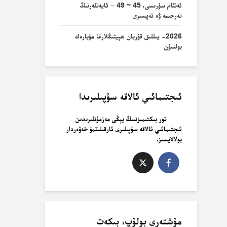
ئەنئام سۈرىسى، 45 ~ 49 – ئايەتلەرنىڭ
تەرجىمە ۋە تەپسىرى
2026- يىللىق قۇربان ھېيتىڭلارغا مۇبارەك
بولسۇن
ئىجتىمائىي ئالاقە سۇپىلىرىدا
تور بىكتىمىزنىىڭ يېڭى مەزمۇنلىرىدىن
ئىجتىمائىي ئالاقە سۇپىلىرى ئارقىلىقمۇ خەۋەردار
بولالايسىز.
مۇشتەرى بولۇپ، بىكەت