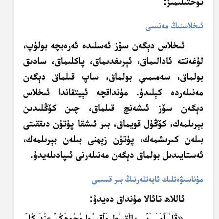
توختىلىمىز:
ئىخلاسنىڭ مەنىسى
ئىخلاس دېگەن سۆز ئەسلىدە ئەرەبچە بولۇپ،
لۇغەتتە ئادالىماق، ئېرىغدىماق، پاكلىماق، سادىق
بولماق، سەمىمىي بولماق، ساپ قىلماق دېگەن
مەنىلەردە كېلىدۇ. مۇنداقچە ئېيتقاندا ئىخلاس
دېگەن سۆز ئىشەنچ قىلماق، چىن كۆڭلىدىن
بېرىلمەك، كۆڭۈل قويماق، بىر ئىشقا پۈتۈن دىققىتى
بىلەن كىرىشمەك، پۈتۈن زېھنى بىلەن بېرىلمەك،
ئەستايىدىل بولماق دېگەن مەنىلەرنى ئىپادىلەيدۇ.
مۇناسىۋەتلىك ئايەتلەرنىڭ بىر قىسمى
ئاللاھ تائالا مۇنداق دەيدۇ:
«
قُلْ أَمَرَ رَبِّي بِالْقِسْطِ وَأَقِيمُوا وُجُوهَكُمْ عِنْدَ كُلِّ