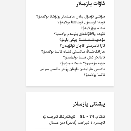
ئاۋات يازمىلار
سۈنئىي ئۇسۇل بىلەن ھامىلىدار بولۇشقا بولامدۇ؟
تويدا ئۇسسۇل ئويناشقا بولامدۇ؟
نىكاھ بۇزۇلامدۇ؟
ئۆيدە يالاڭۋاشتاق يۈرسەم بولامدۇ؟
مۇھەببەتلىشىشنىڭ چېكى بارمۇ؟
قازا نامىزىمنى قاچان ئوقۇيمەن؟
ھاراقكەشنىڭ سالىمىنى ئىلىك ئالسا بولامدۇ؟
ئاياللار ئىش قىلسا بولمامدۇ؟
جۈمە مۇھىممۇ؟ ھېيت نامىزىمۇ؟
دادىسى ھارامدىن تاپقان پۇلنى بالىسى مىراس
ئالسا بولامدۇ؟
يېقىنقى يازمىلار
ئەنئام، 74 ~ 81 – ئايەتلەرنىڭ تەرجىمە ۋە
تەپسىرى \ ئىبراھىم (ئە.س) دىن مىسال