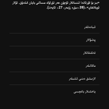
«بىز بۇ قۇرئاندا ئىنسانلار ئۈچۈن ھەر تۈرلۈك مىسالنى بايان قىلدۇق. ئۇلار
ئويلانغاي»-(39-سۈرە زۇمەر، 27- ئايەت).
ئىبادەتلەر
پەتىۋالار
تەتقىقاتلار
ماقالىلەر
لازىملىق دىنىي ئىلىملەر
ياخشىلار باغچىسى