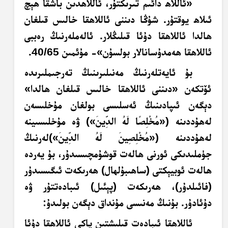
«ئاللاھ دائىم تىرىكتۇر، ئاللاھدىن باشقا ھېچ
ئىلاھ يوقتۇر. شۇڭا دىننى ئاللاھقا خالىس قىلغان
ھالدا ئاللاھقا دۇئا قىلىڭلار. ئالەملەرنىڭ رەببى
ئاللاھقا ھەمدۇسانالار بولسۇن»- مۇئمىن 40/65.
بۇ ئايەتلەرنىڭ مەنىلىرىنىڭ تەرجىملىرىدە
ئۆتكەن «دىننى ئاللاھقا خالىس قىلغان ھالدا»
دېگەن ئىپادىنىڭ ئەسلىسى بولغان مۇخلىسەن
لەھۇددىنە («
مُخْلِصًا لَهُ الدِّينَ
») ۋە مۇخلىسىينە
لەھۇددىنە («
مُخْلِصِينَ لَهُ الدِّينَ
»)لەرنىڭ
جۈملىدىكى ئورنى ھالەت قوشۇمچىسىدۇر، بۇ يەردە
ھالەت ئوبيېكتى (ساھىبۇلھال) ھەرىكەت ئىگىسىدۇر
(فائىلدۇر)، ھەرىكەت (پېئىل) ئىبادەتتۇر ۋە
دۇئادۇر. بۇنىڭ مەنىسى مۇنداق دېگەن بولىدۇ:
ئاللاھقا ئىبادەت قىلىشتىن ياكى ئاللاھقا دۇئا