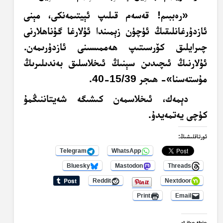
«رەببىم! قەسەم قىلىپ ئېيتىمەنكى، مېنى
ئازدۇرغانلىقىڭ ئۈچۈن زېمىندا ئۇلارغا گۇناھلارنى
چىرايلىق كۆرسىتىپ ھەممىسىنى ئازدۇرىمەن.
ئۇلارنىڭ ئىچىدىن سېنىڭ ئىخلاسلىق بەندىلىرىڭ
مۇستەسنا»- ھىجر 15/39-40.
دېمەك، ئىخلاسمەن كىشىگە شەيتاننىڭمۇ
كۈچى يەتمەيدۇ.
ئورتاقلىشىڭ:
Telegram
WhatsApp
Bluesky
Mastodon
Threads
Reddit
Nextdoor
Print
Email