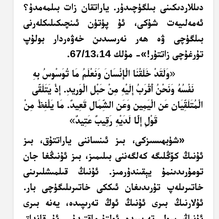
دىللاردىكىنى بىلگۈچىدۇر. ياراتقان زات بىلمەمدۇ؟
ئەمەلىيەت شۇكى، ئۇ پۈتۈن ئىنچىكىلىكلەرنى
بىلگۈچى ۋە ھەر نەرسىدىن خەۋەردار بولۇپ
تۇرغۇچى زاتتۇر!»- مۇلك 67/13،14.
«
وَلَقَدْ خَلَقْنَا الْإِنْسَانَ وَنَعْلَمُ مَا تُوَسْوِسُ بِهِ
نَفْسُهُ وَنَحْنُ أَقْرَبُ إِلَيْهِ مِنْ حَبْلِ الْوَرِيدِ. إِذْ يَتَلَقَّى
الْمُتَلَقِّيَانِ عَنِ الْيَمِينِ وَعَنِ الشِّمَالِ قَعِيدٌ. مَا يَلْفِظُ مِنْ
قَوْلٍ إِلَّا لَدَيْهِ رَقِيبٌ عَتِيدٌ
»
«شۈبھىسىزكى، بىز ئىنساننى ياراتتۇق، بىز
ئۇنىڭ كۆڭلىگە كەلگەننى بىلىمىز، بىز ئۇنىڭغا جان
تومۇرىدىنمۇ يېقىندۇرمىز. ئۇنىڭ قىلمىشلىرىنى
خاتىرىلەپ تۇرىدىغان ئىككى خاتىرىلىگۈچى بار.
ئۇلارنىڭ بىرى ئۇنىڭ ئوڭ تەرىپىدە، يەنە بىرى
ئۇنىڭ سول تەرىپىدە ئولتۇرماقتىدۇر. ئۇ قانداق