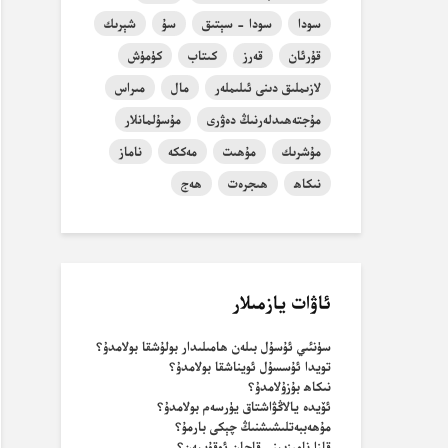
سودا
سودا - سېتىق
سۇ
شېرىك
قۇرئان
قەرز
كىتاب
كۈمۈش
لازىملىق دىنى ئىلىملەر
مال
مىراس
مۇجتەھىدلەرنىڭ دەۋرى
مۇسۇلمانلار
مۇشرىك
مۇھىت
مەككە
ناماز
نىكاھ
ھىجرەت
ھەج
ئاۋات يازمىلار
سۈنئىي ئۇسۇل بىلەن ھامىلىدار بولۇشقا بولامدۇ؟
تويدا ئۇسسۇل ئويناشقا بولامدۇ؟
نىكاھ بۇزۇلامدۇ؟
ئۆيدە يالاڭۋاشتاق يۈرسەم بولامدۇ؟
مۇھەببەتلىشىشنىڭ چېكى بارمۇ؟
قازا نامىزىمنى قاچان ئوقۇيمەن؟