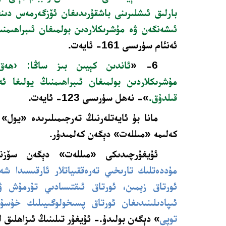
بارلىق ئىشلىرىنى باشقۇرىدىغان ئۆزگەرمەس دىنغا
ئىشەنگەن ۋە مۇشرىكلاردىن بولمىغان ئىبراھىمنى
ئەنئام سۈرىسى 161- ئايەت.
6- «
ئاندىن كېيىن بىز ساڭا: ‹ھەق 
مۇشرىكلاردىن بولمىغان ئىبراھىمنىڭ يولىغا 
قىلدۇق.
»- نەھل سۈرىسى 123- ئايەت.
مانا بۇ ئايەتلەرنىڭ تەرجىمىلىرىدە «يول»
كەلىمە «مىللەت» دېگەن كەلمىدۇر.
ئۇيغۇرچىدىكى «مىللەت» دېگەن سۆز
مۇددەتلىك تارىخىي تەرەققىياتلار ئارقىسىدا شە
ئورتاق زېمىن، ئورتاق ئىقتىسادىي تۇرمۇش ۋە
ئىپادىلىنىدىغان ئورتاق پسىخولوگىيىلىك خۇسۇ
توپى
» دېگەن بولىدۇ.- ئۇيغۇر تىلىنىڭ ئىزاھلىق ل