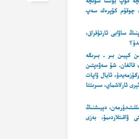
چە كۆپ بولسا شۇنچە
ۇ، چوقۇم كۆپرەك سەپ
پنىڭ ساۋابى ئارتۇقراق،
مدۇ؟
ىن كېيىن بىر ـ بىرىگە
 قالغان. شۇ سەۋەپتىن
رگۇزمەيدۇ، ئايال ۋاپات
رى ئارلاشماي، سىرىتتا
للىتىدۇرمەن، دېيىشنىڭ
 ۋاقىتلاردىمۇ، بەزى