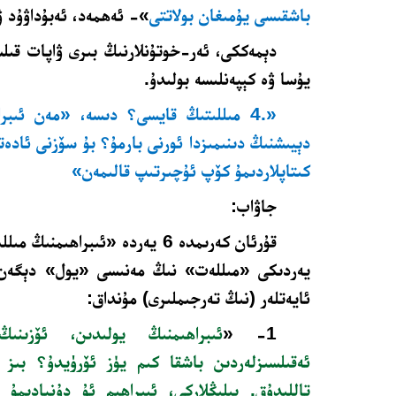
باشقىسى يۇمىغان بولاتتى
»- ئەھمەد، ئەبۇداۋۇد ۋ
دېمەككى، ئەر-خوتۇنلارنىڭ بىرى ۋاپات قىلس
يۇسا ۋە كېپەنلىسە بولىدۇ.
«
4.
مىللىتىڭ قايسى؟ دىسە، «مەن ئىبراھ
دېيىشنىڭ دىنىمىزدا ئورنى بارمۇ؟ بۇ سۆزنى ئادەتت
كىتاپلاردىمۇ كۆپ ئۇچىرتىپ قالىمەن»
جاۋاب:
يەردىكى «مىللەت» نىڭ مەنىسى «يول» دېگەن ب
ئايەتلەر (نىڭ تەرجىملىرى) مۇنداق:
1- «
ئىبراھىمنىڭ يولىدىن، ئۆزىنى
ئەقىلسىزلەردىن باشقا كىم يۈز ئۆرۈيدۇ؟ بىز ئى
تاللىدۇق. بىلىڭلاركى، ئىبراھىم ئۇ دۇنيادىمۇ 