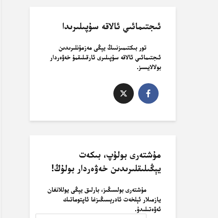
ئىجتىمائىي ئالاقە سۇپىلىرىدا
تور بىكتىمىزنىىڭ يېڭى مەزمۇنلىرىدىن
ئىجتىمائىي ئالاقە سۇپىلىرى ئارقىلىقمۇ خەۋەردار
بولالايسىز.
مۇشتەرى بولۇپ، بىكەت
يېڭىلىقلىرىدىن خەۋەردار بولۇڭ!
مۇشتەرى بولسىڭىز، بارلىق يېڭى يوللانغان
يازمىلار ئېلخەت ئادرېسىڭىزغا ئاپتوماتىك
ئەۋەتىلىدۇ.