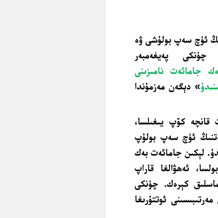
ىڭ ئۈچ سەپ بولۇشى ۋە
چۈنكى پەيغەمبەر
ك جامائەت نامىزىنى
نىدۇ
» دېگەن مەزمۇندا
 قانچە كۆپ يىغىلسا،
ەتنىڭ ئۈچ سەپ بولۇپ
دۇ. لېكىن جامائەت بەك
سا، ئەھۋالغا قاراپ
ماسلىق كېرەك. چۈنكى
ەرتىبىسىنى ئوتتۇرىغا