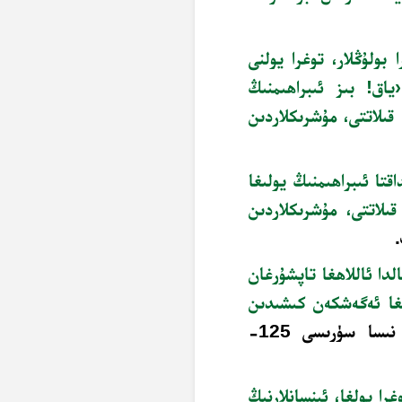
 بولۇڭلار، توغرا يولنى
ياق! بىز ئىبراھىمنىڭ
 قىلاتتى، مۇشرىكلاردىن
قتا ئىبراھىمنىڭ يولىغا
قىلاتتى، مۇشرىكلاردىن
دا ئاللاھغا تاپشۇرغان
ىغا ئەگەشكەن كىشىدىن
»- نىسا سۈرىسى 125-
را يولغا، ئىنسانلارنىڭ