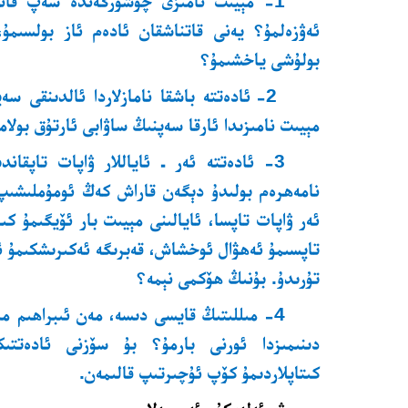
1- مېيىت نامىزى چۈشۈرگەندە سەپ قان
ئەۋزەلمۇ؟ يەنى قاتناشقان ئادەم ئاز بولسىم
بولۇشى ياخشىمۇ؟
2- ئادەتتە باشقا نامازلاردا ئالدىنقى سە
مېيىت نامىزىدا ئارقا سەپنىڭ ساۋابى ئارتۇق بولا
3- ئادەتتە ئەر ـ ئاياللار ۋاپات تاپقاند
نامەھرەم بولىدۇ دېگەن قاراش كەڭ ئومۇملىشىپ
ئەر ۋاپات تاپسا، ئايالىنى مېيىت بار ئۆيگىمۇ كى
تاپسىمۇ ئەھۋال ئوخشاش، قەبرىگە ئەكىرىشكىمۇ ئې
تۇرىدۇ. بۇنىڭ ھۆكمى نېمە؟
4- مىللىتىڭ قايسى دىسە، مەن ئىبراھىم مى
دىنىمىزدا ئورنى بارمۇ؟ بۇ سۆزنى ئادەتتىكى
كىتاپلاردىمۇ كۆپ ئۇچىرتىپ قالىمەن.