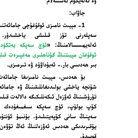
ۋە ئەلەيكۇم ئەسسەلام
جاۋاب:
1- مېيىت نامىزى ئوقۇغۇچى جامائەتن
سەپلەرنى تۈز قىلىشى ياخشىدۇر. 
ئەلەيھىسسالامنىڭ: «
ئۈچ سەپكە يەتكۈدە
ئوقۇغان مېيىتنىڭ گۇناھلىرى مەغپىرەت قىلى
بىر ھەدىسى بار.- ئەبۇداۋۇد ۋە تىرمىزى.
بۇ ھەدىس، مېيىت نامىزىغا جامائەت
شۇنچە ياخشى بولىدىغانلىقىنىڭ ۋە جامائ
تۇرۇشىنىڭ ئەۋزەل ئىكەنلىكىگە دالالەت قىلى
كۆپ بولۇپ، ئۈچ سەپكە سىغمىغۇدەك بول
سەپنىڭ سانى كۆپەيتىلىدۇ. بۇنىمۇ ئۇنتۇ
يۇقىرىدىكى ھەدىس ئەۋزەلنىڭ ئەڭ تۆۋەن م
قويىدۇ.