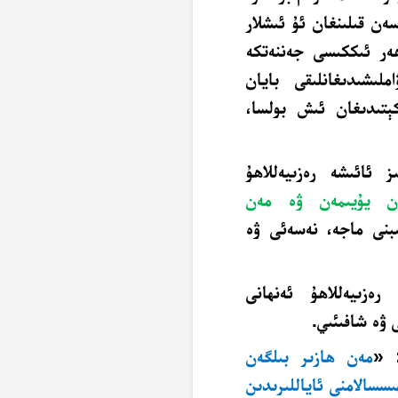
ن قىلىنغان ئۇ ئىشلار
ەر ئىككىسى جەننەتكە
لىشىدىغانلىقى بايان
ېتىدىغان ئىش بولسا،
ز ئائىشە رەزىيەللاھۇ
ن يۇيىمەن ۋە مەن
ىبنى ماجە، نەسەئى ۋە
رەزىيەللاھۇ ئەنھانى
ى ۋە شافىئىي.
: «
مەن ھازىر بىلگەن
سسالامنى ئاياللىرىدىن