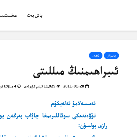
باش بەت
مەقسىتىمىز
پەتىۋالار
ئەقىدە
ئىبراھىمنىڭ مىللىتى
2011-01-28
11,925 قېتىم كۆرۈلدى
4 مىنۇتتا ئوقۇپ بولالايسىز
ئەسسەلامۇ ئەلەيكۇم
تۆۋەندىكى سوئاللىرىمغا جاۋاب بەرگەن بول
رازى بولسۇن: