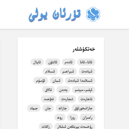
خەتكۈشلەر
ئاتا-ئانا
ئادەم
ئالتۇن
ئايال
ئىبادەت
ئىبراھىم
ئىسلام
ئىسلامدا ئىبادەت
ئىمان
ئۆسۈم
ئېلىم-سېتىم
بەدەن
تالاق
تاھارەت
تىجارەت
تەۋھىد
جازانىخورلۇق
جازانە
جان
جىھاد
رامىزان
روزا
روھ
رۇخسەت بېرىلگەن ئىشلار
زاكات