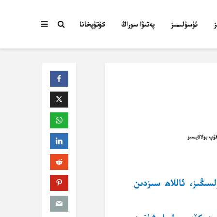
ئۇسۇلىمىز
پەتىۋا سوراڭ
كۇتۇپخانا
سىڭىز، ئاللاھ سىزدىن