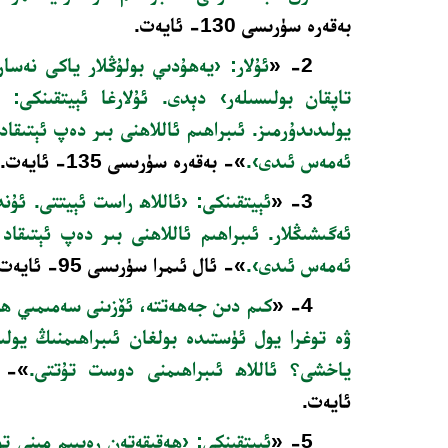
بەقەرە سۈرىسى 130- ئايەت.
2- «
ئۇلار: ‹يەھۇدىي بولۇڭلار ياكى نەسارا
تاپقان بولىسىلەر› دېدى. ئۇلارغا ئېيتقىنكى: ‹
يولىدىدۇرمىز. ئىبراھىم ئاللاھنى بىر دەپ ئېتىقاد
ئەمەس ئىدى›.
»- بەقەرە سۈرىسى 135- ئايەت.
3- «
ئېيتقىنكى: ‹ئاللاھ راست ئېيتتى. ئۇندا
ئەگىشىڭلار. ئىبراھىم ئاللاھنى بىر دەپ ئېتىقاد 
ئەمەس ئىدى›.
»- ئال ئىمرا سۈرىسى 95- ئايەت.
4- «
كىم دىن جەھەتتە، ئۆزىنى سەمىمىي ھال
ۋە توغرا يول ئۈستىدە بولغان ئىبراھىمنىڭ يول
ياخشى؟ ئاللاھ ئىبراھىمنى دوست تۇتتى.
ئايەت.
5- «
ئېيتقىنكى: ‹ھەقىقەتەن رەببىم مېنى توغ