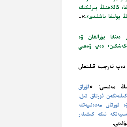
، ئاللاھنىڭ بىرلىكىگە
ڭ يولىغا باشلىدى›.
»-
دىنغا بۇرالغان ۋە
ئەگەشكىن› دەپ ۋەھىي
 دەپ تەرجىمە قىلىنغان
نىڭ مەنىسى: «
ئۇزاق
كىللەنگەن ئورتاق تىل،
 ئورتاق مەدەنىيەتتە
سىيەتكە ئىگە كىشىلەر
ۇغىتى.