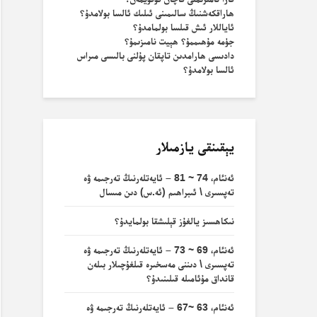
ھاراقكەشنىڭ سالىمىنى ئىلىك ئالسا بولامدۇ؟
ئاياللار ئىش قىلسا بولمامدۇ؟
جۈمە مۇھىممۇ؟ ھېيت نامىزىمۇ؟
دادىسى ھارامدىن تاپقان پۇلنى بالىسى مىراس
ئالسا بولامدۇ؟
يېقىنقى يازمىلار
ئەنئام، 74 ~ 81 – ئايەتلەرنىڭ تەرجىمە ۋە
تەپسىرى \ ئىبراھىم (ئە.س) دىن مىسال
نىكاھسىز يالغۇز قېلىشقا بولمايدۇ؟
ئەنئام، 69 ~ 73 – ئايەتلەرنىڭ تەرجىمە ۋە
تەپسىرى \ دىننى مەسخىرە قىلغۇچىلار بىلەن
قانداق مۇئامىلە قىلىنىدۇ؟
ئەنئام، 63 ~67 – ئايەتلەرنىڭ تەرجىمە ۋە