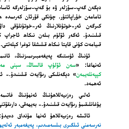
دېگەن گەپ-سۆزلەر ۋە بۇ گەپ-سۆزلەرگە ئاساسە
تامامەن خۇراپاتتۇر. چۈنكى قۇرئان كەرىمدە ھ
كىرگەن ئەر-خوتۇنلارنىڭ ئەر-خوتۇنلۇقى داۋام
قىلىنىدۇ. ئەگەر ئۆلۈم بىلەن نىكاھ ئاجراپ ك
قىيامەت كۈنى قايتا نىكاھ قىلىشقا توغرا كېلەتتى.
ئۇنىڭ ئۈستىگە پەيغەمبىرىمىزنىڭ، ئانىمى
ئەنھاغا: «
سەن ئۆلۈپ قالساڭ، سېنى مە
كېپەنلەيمەن
» دېگەنلىكى رىۋايەت قىلىنىدۇ.- ئ
ئەھمەد.
ئەلىي رەزىيەللاھۇنىڭ ئەنھۇنىڭ فاتىمە 
يۇغانلىقىمۇ رىۋايەت قىلىنىدۇ.- بەيھەقى، دارىقۇتن
ئائىشە رەزىيەللاھۇ ئەنھا مۇنداق دەيدۇ
نەرسەمنى ئىلگىرى بىلسەمىدىم، پەيغەمبەر ئەلەيھى