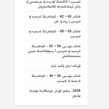
تەپسىرى \ ئاللاھنىڭ قۇدرەت ۋە مەرھەمىتى ۋە
باتىل ئېتىقادكىلەرگە ئاگاھلاندۇرۇش
ئەنئام، 60 ~ 62 – ئايەتلەرنىڭ تەرجىمە ۋە
تەپسىرى \ روھ ۋە جان
ئەنئام، 53 ~ 59 – ئايەتلەرنىڭ تەرجىمە ۋە
تەپسىرى
ئەنئام سۈرىسى، 50 ~ 52 – ئايەتلەرنىڭ
تەرجىمە ۋە تەپسىرى \ رەسۇلۇللاھنىڭ غەيبنى
بىلمەيدىغانلىقى
قۇرئاندا بەش ۋاقىت ناماز
ئەنئام سۈرىسى، 45 ~ 49 – ئايەتلەرنىڭ
تەرجىمە ۋە تەپسىرى
2026- يىللىق قۇربان ھېيتىڭلارغا مۇبارەك
بولسۇن