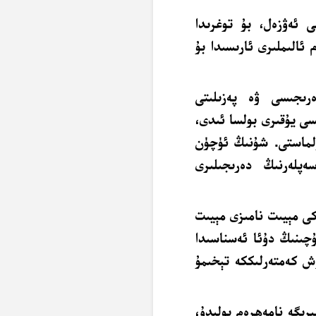
 ئالىملىرى ئارىسىدا بۇ
ەرىجىسى ۋە پەزىلىتى
ى يۇقىرى بولسا ئىدى،
لماستى. شۇنىڭ ئۈچۈن
پلەرنىڭ دەرىجىلىرى
كى مېيىت نامىزى مېيىت
ۇچىنىڭ دۇئا ئەسناسىدا
ش كەمتەرلىككە تېخىمۇ
رىگە نامەھرەم بولىدۇ،