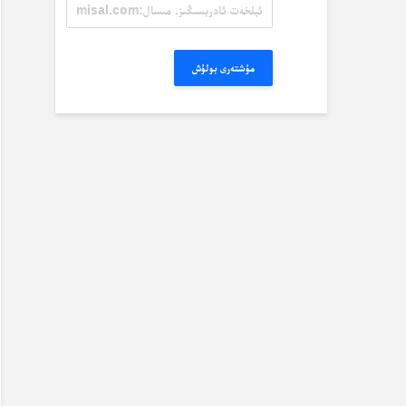
ئېلخەت
ئادرېسىڭىز.
مىسال:
misal@misal.com
مۇشتەرى بولۇش