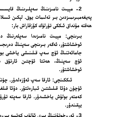
2- مېيىت نامىزىنىڭ سەپلىرىنىڭ قايسىسى ئەۋزەل، بۇ توغرىدا
پەيغەمبىرىمىزدىن بىر تەلىمات يوق. لېكىن ئىسلام
ھەقتە مۇنداق ئىككى تۈرلۈك كۆزقاراش بار:
بىرىنچى: مېيىت نامىزىدا سەپلەرنىڭ د
ئوخشاشتۇر، ئەگەر بىرىنچى سەپنىڭ دەرىجىس
جامائەتنىڭ ئۈچ سەپ قىلىنىشى ياخشى بو
ئۈچ سەپنىڭ، ھەتتا ئۈچتىن ئارتۇق سە
ئوخشاشتۇر.
ئىككىنچى: ئارقا سەپ ئەۋزەلدۇر. چۈن
ئۈچۈن دۇئا قىلىشتىن ئىبارەتتۇر. دۇئا قىلغ
كەمتەر بولۇش ياخشىدۇر. ئارقا سەپتە تۇرۇ
يېقىندۇر.
3- ئەر-خوتۇننىڭ بىرى ئۆلۈپ كەتسە بىر-بى