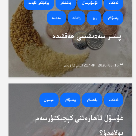
ئەھكام
ئۇنىۋېرسال
باشقىلار
بۈگۈنكى ئايەت
پەتىۋالار
روزا
زاكات
سەدىقە
پىتىر سەدىقىسى ھەققىدە
2026-03-16
217 قېتىم كۆرۈلدى
ئەھكام
باشقىلار
پەتىۋالار
غۇسۇل
غۇسۇل تاھارەتنى كېچىكتۈرسەم
بولامدۇ؟