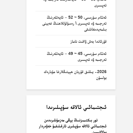
تەپسىرى
ئەنئام سۈرىسى، 50 ~ 52 – ئايەتلەرنىڭ
تەرجىمە ۋە تەپسىرى \ رەسۇلۇللاھنىڭ غەيبنى
بىلمەيدىغانلىقى
قۇرئاندا بەش ۋاقىت ناماز
ئەنئام سۈرىسى، 45 ~ 49 – ئايەتلەرنىڭ
تەرجىمە ۋە تەپسىرى
2026- يىللىق قۇربان ھېيتىڭلارغا مۇبارەك
بولسۇن
ئىجتىمائىي ئالاقە سۇپىلىرىدا
تور بىكتىمىزنىىڭ يېڭى مەزمۇنلىرىدىن
ئىجتىمائىي ئالاقە سۇپىلىرى ئارقىلىقمۇ خەۋەردار
بولالايسىز.