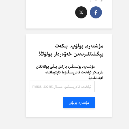
مۇشتەرى بولۇپ، بىكەت
يېڭىلىقلىرىدىن خەۋەردار بولۇڭ!
مۇشتەرى بولسىڭىز، بارلىق يېڭى يوللانغان
يازمىلار ئېلخەت ئادرېسىڭىزغا ئاپتوماتىك
ئەۋەتىلىدۇ.
ئېلخەت
ئادرېسىڭىز.
مىسال:
misal@misal.com
مۇشتەرى بولۇش