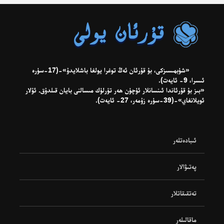
«شۈبھىسىزكى، بۇ قۇرئان ئەڭ توغرا يولغا باشلايدۇ»-(17-سۈرە
ئىسرا، 9- ئايەت).
«بىز بۇ قۇرئاندا ئىنسانلار ئۈچۈن ھەر تۈرلۈك مىسالنى بايان قىلدۇق. ئۇلار
ئويلانغاي»-(39-سۈرە زۇمەر، 27- ئايەت).
ئىبادەتلەر
پەتىۋالار
تەتقىقاتلار
ماقالىلەر