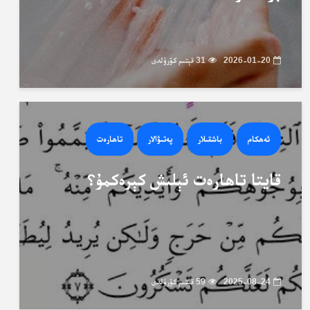
2026-01-20
31 قېتىم كۆرۈلدى
ئەھكام
باشقىلار
پەتىۋالار
تاھارەت
قايتا تاھارەت ئېلىش كېرەكمۇ؟
2025-08-24
59 قېتىم كۆرۈلدى