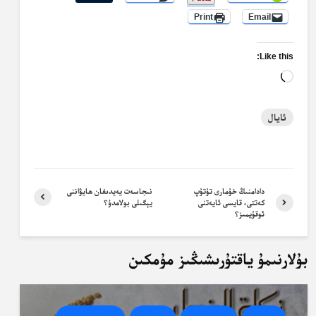
Print
Email
Like this:
Loading…
ئايال
دادامنىڭ خۇمارى تۇتۇپ
نىجاسەت يەيدىغان ھايۋاننى
كەتتى، قايسى ئايەتنى
يېگىلى بولامدۇ؟
ئوقۇيمىز؟
بۇلارنىمۇ ياقتۇرىشىڭىز مۇمكىن