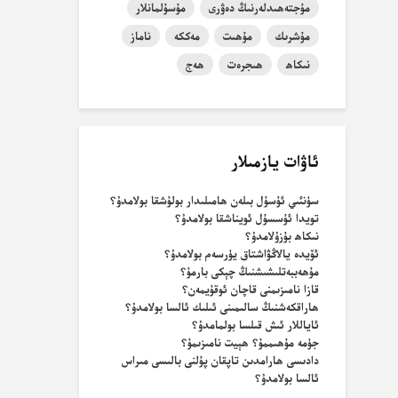
مۇجتەھىدلەرنىڭ دەۋرى
مۇسۇلمانلار
مۇشرىك
مۇھىت
مەككە
ناماز
نىكاھ
ھىجرەت
ھەج
ئاۋات يازمىلار
سۈنئىي ئۇسۇل بىلەن ھامىلىدار بولۇشقا بولامدۇ؟
تويدا ئۇسسۇل ئويناشقا بولامدۇ؟
نىكاھ بۇزۇلامدۇ؟
ئۆيدە يالاڭۋاشتاق يۈرسەم بولامدۇ؟
مۇھەببەتلىشىشنىڭ چېكى بارمۇ؟
قازا نامىزىمنى قاچان ئوقۇيمەن؟
ھاراقكەشنىڭ سالىمىنى ئىلىك ئالسا بولامدۇ؟
ئاياللار ئىش قىلسا بولمامدۇ؟
جۈمە مۇھىممۇ؟ ھېيت نامىزىمۇ؟
دادىسى ھارامدىن تاپقان پۇلنى بالىسى مىراس
ئالسا بولامدۇ؟