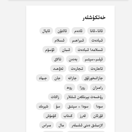
خەتكۈشلەر
ئاتا-ئانا
ئادەم
ئالتۇن
ئايال
ئىبادەت
ئىبراھىم
ئىسلام
ئىسلامدا ئىبادەت
ئىمان
ئۆسۈم
ئېلىم-سېتىم
بەدەن
تالاق
تاھارەت
تىجارەت
تەۋھىد
جازانىخورلۇق
جازانە
جان
جىھاد
رامىزان
روزا
روھ
رۇخسەت بېرىلگەن ئىشلار
زاكات
سودا
سودا - سېتىق
سۇ
شېرىك
قۇرئان
قەرز
كىتاب
كۈمۈش
لازىملىق دىنى ئىلىملەر
مال
مىراس