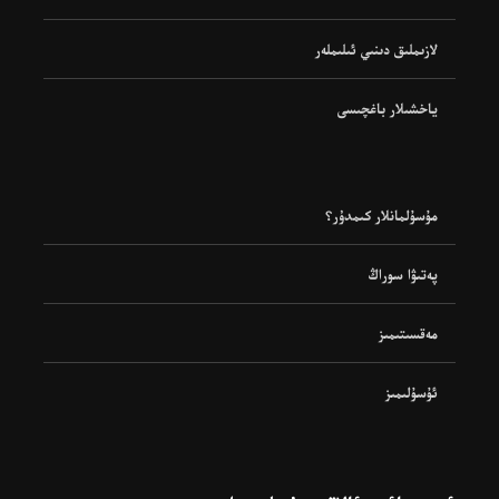
لازىملىق دىنىي ئىلىملەر
ياخشىلار باغچىسى
مۇسۇلمانلار كىمدۇر؟
پەتىۋا سوراڭ
مەقسىتىمىز
ئۇسۇلىمىز