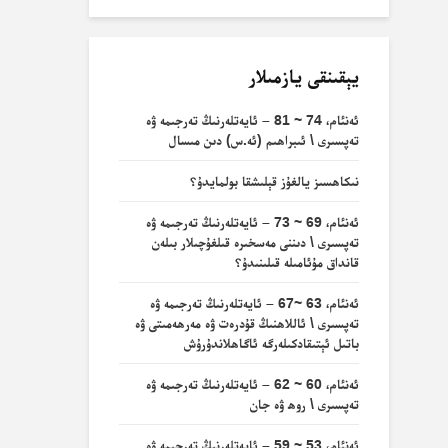
يېقىنقى يازمىلار
ئەنئام، 74 ~ 81 – ئايەتلەرنىڭ تەرجىمە ۋە
تەپسىرى \ ئىبراھىم (ئە.س) دىن مىسال
نىكاھسىز يالغۇز قېلىشقا بولمايدۇ؟
ئەنئام، 69 ~ 73 – ئايەتلەرنىڭ تەرجىمە ۋە
تەپسىرى \ دىننى مەسخىرە قىلغۇچىلار بىلەن
قانداق مۇئامىلە قىلىنىدۇ؟
ئەنئام، 63 ~67 – ئايەتلەرنىڭ تەرجىمە ۋە
تەپسىرى \ ئاللاھنىڭ قۇدرەت ۋە مەرھەمىتى ۋە
باتىل ئېتىقادكىلەرگە ئاگاھلاندۇرۇش
ئەنئام، 60 ~ 62 – ئايەتلەرنىڭ تەرجىمە ۋە
تەپسىرى \ روھ ۋە جان
ئەنئام، 53 ~ 59 – ئايەتلەرنىڭ تەرجىمە ۋە