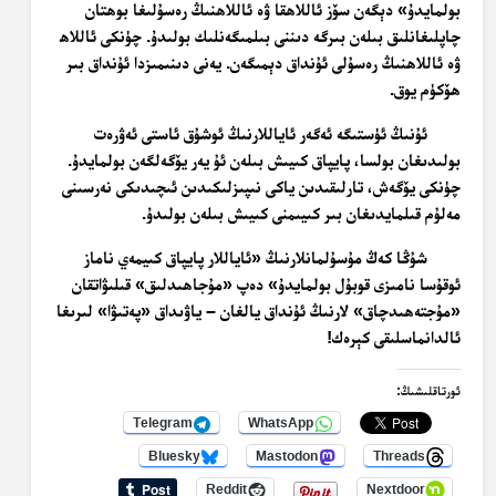
بولمايدۇ» دېگەن سۆز ئاللاھقا ۋە ئاللاھنىڭ رەسۇلىغا بوھتان
چاپلىغانلىق بىلەن بىرگە دىننى بىلمىگەنلىك بولىدۇ. چۈنكى ئاللاھ
ۋە ئاللاھنىڭ رەسۇلى ئۇنداق دېمىگەن. يەنى دىنىمىزدا ئۇنداق بىر
ھۆكۈم يوق.
ئۇنىڭ ئۈستىگە ئەگەر ئاياللارنىڭ ئوشۇق ئاستى ئەۋرەت
بولىدىغان بولسا، پايپاق كىيىش بىلەن ئۇ يەر يۆگەلگەن بولمايدۇ.
چۈنكى يۆگەش، تارلىقىدىن ياكى نىپىزلىكىدىن ئىچىدىكى نەرسىنى
مەلۇم قىلمايدىغان بىر كىيىمنى كىيىش بىلەن بولىدۇ.
شۇڭا كەڭ مۇسۇلمانلارنىڭ «ئاياللار پايپاق كىيمەي ناماز
ئوقۇسا نامىزى قوبۇل بولمايدۇ» دەپ «مۇجاھىدلىق» قىلىۋاتقان
«مۇجتەھىدچاق» لارنىڭ ئۇنداق يالغان – ياۋىداق «پەتىۋا» لىرىغا
ئالدانماسلىقى كېرەك!
ئورتاقلىشىڭ:
Telegram
WhatsApp
Bluesky
Mastodon
Threads
Reddit
Nextdoor