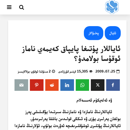
ئايال
پەتىۋالار
ئاياللار پۇتىغا پايپاق كەيمەي ناماز
ئوقۇسا بولامدۇ؟
2009-07-25
15,305 قېتىم كۆرۈلدى
2 مىنۇتتا ئوقۇپ بولالايسىز
ۋە ئەلەيكۇم ئەسسەلام
ئاياللارنىڭ نامازدا ۋە نامازنىڭ سىرتىدا يۆگىلىشى پەرز
بولغان يەرلىرى يۈزى ۋە ئىككى قولىدىن باشقا يەرلىرىدۇر.
ئاياللارنىڭ پۇتلىرى ئوشۇقلىرىغىچە ئەۋرەت بولۇپ، ئۇلارنىڭ نامازدا