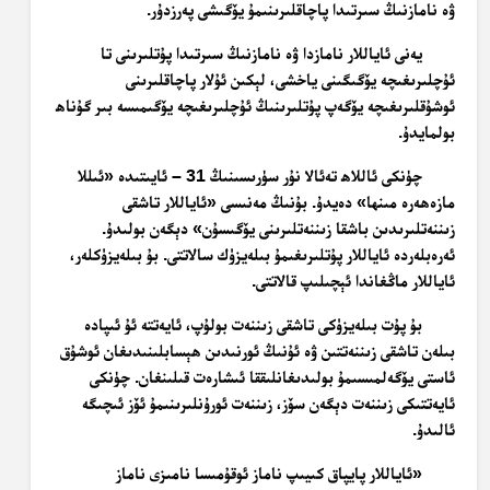
ۋە نامازنىڭ سىرتىدا پاچاقلىرىنىمۇ يۆگىشى پەرزدۇر.
يەنى ئاياللار نامازدا ۋە نامازنىڭ سىرتىدا پۇتلىرىنى تا
ئۇچلىرىغىچە يۆگىگىنى ياخشى، لېكىن ئۇلار پاچاقلىرىنى
ئوشۇقلىرىغىچە يۆگەپ پۇتلىرىنىڭ ئۇچلىرىغىچە يۆگىمىسە بىر گۇناھ
بولمايدۇ.
چۈنكى ئاللاھ تەئالا نۇر سۈرىسىنىڭ 31 – ئايىتىدە «ئىللا
مازەھەرە مىنھا» دەيدۇ. بۇنىڭ مەنىسى «ئاياللار تاشقى
زىننەتلىرىدىن باشقا زىننەتلىرىنى يۆگىسۇن» دېگەن بولىدۇ.
ئەرەبلەردە ئاياللار پۇتلىرىغىمۇ بىلەيزۈك سالاتتى. بۇ بىلەيزۈكلەر،
ئاياللار ماڭغاندا ئېچىلىپ قالاتتى.
بۇ پۇت بىلەيزۈكى تاشقى زىننەت بولۇپ، ئايەتتە ئۇ ئىپادە
بىلەن تاشقى زىننەتتىن ۋە ئۇنىڭ ئورنىدىن ھېسابلىنىدىغان ئوشۇق
ئاستى يۆگەلمىسىمۇ بولىدىغانلىققا ئىشارەت قىلىنغان. چۈنكى
ئايەتتىكى زىننەت دېگەن سۆز، زىننەت ئورۇنلىرىنىمۇ ئۆز ئىچىگە
ئالىدۇ.
«ئاياللار پايپاق كىيىپ ناماز ئوقۇمىسا نامىزى ناماز