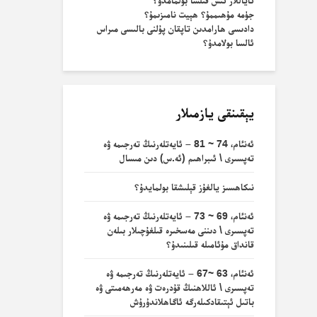
ئاياللار ئىش قىلسا بولمامدۇ؟
جۈمە مۇھىممۇ؟ ھېيت نامىزىمۇ؟
دادىسى ھارامدىن تاپقان پۇلنى بالىسى مىراس
ئالسا بولامدۇ؟
يېقىنقى يازمىلار
ئەنئام، 74 ~ 81 – ئايەتلەرنىڭ تەرجىمە ۋە
تەپسىرى \ ئىبراھىم (ئە.س) دىن مىسال
نىكاھسىز يالغۇز قېلىشقا بولمايدۇ؟
ئەنئام، 69 ~ 73 – ئايەتلەرنىڭ تەرجىمە ۋە
تەپسىرى \ دىننى مەسخىرە قىلغۇچىلار بىلەن
قانداق مۇئامىلە قىلىنىدۇ؟
ئەنئام، 63 ~67 – ئايەتلەرنىڭ تەرجىمە ۋە
تەپسىرى \ ئاللاھنىڭ قۇدرەت ۋە مەرھەمىتى ۋە
باتىل ئېتىقادكىلەرگە ئاگاھلاندۇرۇش