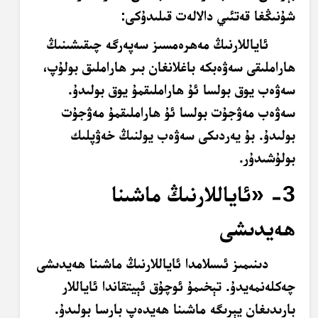
شۇنىڭغا قەتئىي دالالەت قىلىدۇكى:
ئاياللارنىڭ مەھرەمسىز سەپەرگە چىقىشىنىڭ
ھاراملىقى سەۋەبكە باغلانغان بىر ھاراملىق بولۇپ،
سەۋەب يوق بولسا ئۇ ھاراملىقمۇ يوق بولىدۇ.
سەۋەب مەۋجۇت بولسا ئۇ ھاراملىقمۇ مەۋجۇت
بولىدۇ. بۇ يەردىكى سەۋەب يولنىڭ خەۋپلىك
بولۇشىدۇر.
3- «ئاياللارنىڭ ماشىنا
ھەيدىشى
دىنىمىز ئىسلامدا ئاياللارنىڭ ماشىنا ھەيدىشى
چەكلەنمەيدۇ. تېخىمۇ ئوچۇق ئېيتقاندا ئاياللار
بارىدىغان يېرىگە ماشىنا ھەيدەپ بارسا بولىدۇ.