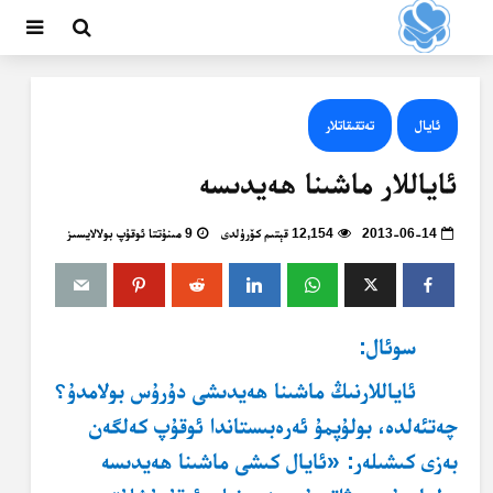
ئايال
تەتقىقاتلار
ئاياللار ماشىنا ھەيدىسە
2013-06-14
12,154 قېتىم كۆرۈلدى
9 مىنۇتتا ئوقۇپ بولالايسىز
سوئال:
ئاياللارنىڭ ماشىنا ھەيدىشى دۇرۇس بولامدۇ؟
چەتئەلدە، بولۇپمۇ ئەرەبىستاندا ئوقۇپ كەلگەن
بەزى كىشىلەر: «ئايال كىشى ماشىنا ھەيدىسە