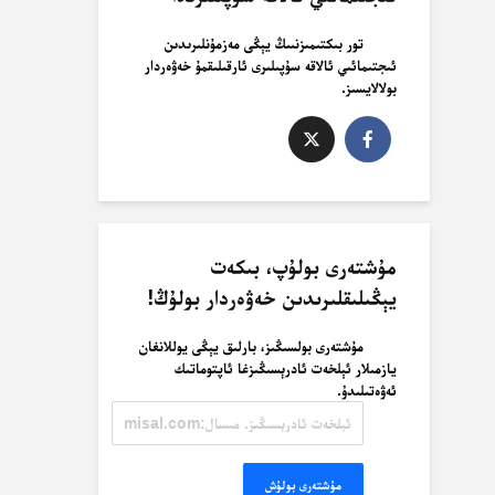
تور بىكتىمىزنىىڭ يېڭى مەزمۇنلىرىدىن
ئىجتىمائىي ئالاقە سۇپىلىرى ئارقىلىقمۇ خەۋەردار
بولالايسىز.
مۇشتەرى بولۇپ، بىكەت
يېڭىلىقلىرىدىن خەۋەردار بولۇڭ!
مۇشتەرى بولسىڭىز، بارلىق يېڭى يوللانغان
يازمىلار ئېلخەت ئادرېسىڭىزغا ئاپتوماتىك
ئەۋەتىلىدۇ.
ئېلخەت
ئادرېسىڭىز.
مىسال:
misal@misal.com
مۇشتەرى بولۇش