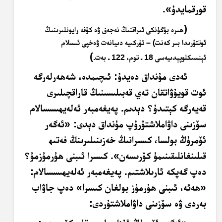
قورقمايدۇ».
(
ھىرە بۈگۈنكى ئىراقنىڭ نەجەف ۋە كۇفە رايونلىرىنىڭ
ئوتتۇرىدا بىر كەنت) – تۈركىيە دىيانەت ۋەخپى ئىسلام
)
ئېنسىكلوپېدىيەسى 18 ـ توم، 122 ـ بەت
.
ئەدى مۇنداق دەيدۇ: ئىچىمدە، شەھەرلەرگە
ئوت قويۇۋاتقان تەي قەبىلىسىنىڭ قاراقچىلىرى
قەيەرگە كېتىدۇ؟ دېدىم. پەيغەمبەر ئەلەيھىسسالام
سۆزىنى داۋاملاشتۇرۇپ مۇنداق دېدى: «ئەگەر
ئۆمرۈڭ بولسا، كىسرانىڭ خەزىنىلىرىنڭ فەتىھ
قىلىنغانلىقىنىمۇ كۆرىسەن». كىسرا ئىبنى ھۇرمۇزمۇ؟
دەپ گەپكە ئارىلاشتىم. پەيغەمبەر ئەلەيھىسسالام:
«ھەئە، ئىبنى ھۇرمۇز بولغان كىسرا» دەپ جاۋاب
بەردى ۋە سۆزىنى داۋاملاشتۇردى: