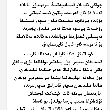
چۈنكى ئاياللار ئىنسانىيەتنىڭ يېرىمىدۇر. ئاللاھ
تەئالا قۇرئان كەرىمدە پۈتۈن ئىنسانىيەتنى يەر
يۈزىدە بىرقانچە مەقسەت بىلەن سەپەر قىلىشىغا
رۇخسەت بېرىدۇ، ھەتتا ئەمىر قىلىدۇ. يۇقىرىدا
تەپسىلىي ئوتتۇرىغا قويۇلغاندەك ئاللاھ تەئالانىڭ
بۇ ئەمرىدە ئەر-ئايال ئايرىلمايدۇ.
ئۇنىڭ ئۈستىگە ئاياللار مەھەللە ئارىسىدا
قىلىدىغان سەپەر، يول بىخەتەر بولغاندا ئۆزى يالغۇز
ياكى باشقا ئاياللارنىڭ ھەمراھلىقىدا قىلىدىغان،
يول بىخەتەر بولمىغاندا يېنىدا بىر مەھرىمى بولغان
ھالدا قىلىدىغان سەپەر قاتارلىق سەپەرلىرىدە
بارىدىغان يېرىگە ئات، ئېشەككە ئوخشاش
ئۇلاغلارغا مىنىپ بارسا بولىدۇ. بۇ ئەسلا
چەكلەنمەيدۇ. مىنگەن ئۇلاغنىڭ باش بېغىنى قولىدا