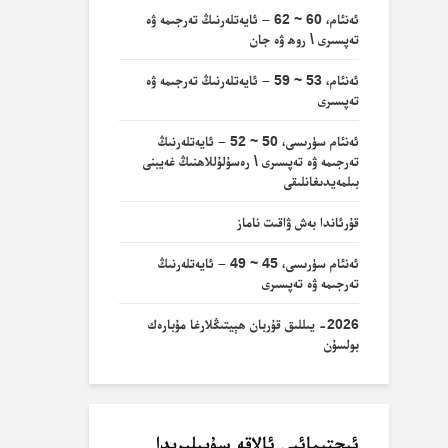
ئەنئام، 60 ~ 62 – ئايەتلەرنىڭ تەرجىمە ۋە
تەپسىرى \ روھ ۋە جان
ئەنئام، 53 ~ 59 – ئايەتلەرنىڭ تەرجىمە ۋە
تەپسىرى
ئەنئام سۈرىسى، 50 ~ 52 – ئايەتلەرنىڭ
تەرجىمە ۋە تەپسىرى \ رەسۇلۇللاھنىڭ غەيبنى
بىلمەيدىغانلىقى
قۇرئاندا بەش ۋاقىت ناماز
ئەنئام سۈرىسى، 45 ~ 49 – ئايەتلەرنىڭ
تەرجىمە ۋە تەپسىرى
2026- يىللىق قۇربان ھېيتىڭلارغا مۇبارەك
بولسۇن
ئىجتىمائىي ئالاقە سۇپىلىرىدا