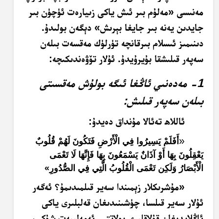
مەنىسى «مەلۇم بىر ئىش ياكى زىيارەت ئۈچۈن بىر
جايدىن يەنە بىر جايغا بېرىش» دېگەن بولىدۇ.
دىنىمىز ئىسلام بىرقانچە تۈرلۈك مەقسەت بىلەن
سەپەر قىلىشقا بۇيرۇيدۇ. ئۇلار تۆۋەندىكىچە:
1- مەدەنىي ئاڭغا ئىگە بولۇش مەقسىتى
بىلەن سەپەر قىلىش:
ئاللاھ تەئالا مۇنداق دەيدۇ:
«
أَفَلَمْ يَسِيرُوا فِي الْأَرْضِ فَتَكُونَ لَهُمْ قُلُوبٌ
يَعْقِلُونَ بِهَا أَوْ آذَانٌ يَسْمَعُونَ بِهَا فَإِنَّهَا لَا تَعْمَى
الْأَبْصَارُ وَلَكِن تَعْمَى الْقُلُوبُ الَّتِي فِي الصُّدُورِ»
«مۇشرىكلار زېمىندا سەير قىلمىدىمۇ؟ ئەگەر
ئۇلار سەير قىلسا، چۈشىنىدىغان قەلبلىرى ياكى
ئاڭلايدىغان قۇلاقلىرى بولاتتى. ئەمەلىيەت شۇكى،