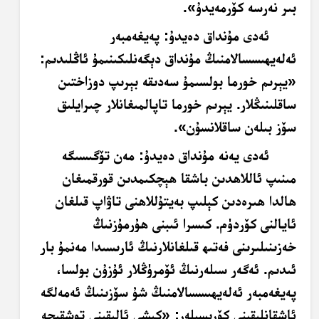
بىر نەرسە كۆرمەيدۇ».
ئەدى مۇنداق دەيدۇ: پەيغەمبەر
ئەلەيھىسسالامنىڭ مۇنداق دېگەنلىكىنىمۇ ئاڭلىدىم:
«يېرىم خورما بولسىمۇ سەدىقە بېرىپ دوزاختىن
ساقلىنىڭلار. يېرىم خورما تاپالمىغانلار چىرايلىق
سۆز بىلەن ساقلانسۇن».
ئەدى يەنە مۇنداق دەيدۇ: مەن تۆگىسىگە
مىنىپ ئاللاھدىن باشقا ھېچكىمدىن قورقمىغان
ھالدا ھىرەدىن كېلىپ بەيتۇللاھنى تاۋاپ قىلغان
ئايالنى كۆردۈم. كىسرا ئىبنى ھۇرمۇزنىڭ
خەزىنىلىرىنى فەتىھ قىلغانلارنىڭ ئارىسىدا مەنمۇ بار
ئىدىم. ئەگەر سىلەرنىڭ ئۆمرۈڭلار ئۇزۇن بولسا،
پەيغەمبەر ئەلەيھىسسالامنىڭ شۇ سۆزىنىڭ ئەمەلگە
ئاشقانلىقىنى كۆرىسىلەر: «كىشى ئالىقىنى توشقىچە