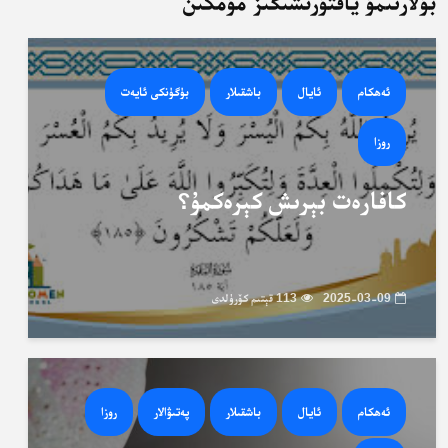
بۇلارنىمۇ ياقتۇرىشىڭىز مۇمكىن
ئەھكام
ئايال
باشقىلار
بۈگۈنكى ئايەت
روزا
كافارەت بېرىش كېرەكمۇ؟
2025-03-09
113 قېتىم كۆرۈلدى
ئەھكام
ئايال
باشقىلار
پەتىۋالار
روزا