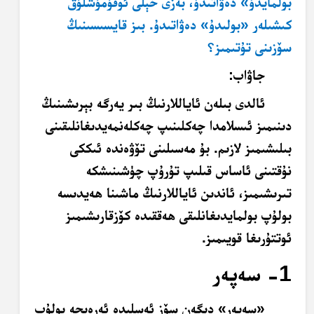
بولمايدۇ» دەۋاتىدۇ، بەزى خېلى ئوقۇمۇشلۇق
كىشىلەر «بولىدۇ» دەۋاتىدۇ. بىز قايسىسىنىڭ
سۆزىنى تۇتىمىز؟
جاۋاب:
ئالدى بىلەن ئاياللارنىڭ بىر يەرگە بېرىشىنىڭ
دىنىمىز ئىسلامدا چەكلىنىپ چەكلەنمەيدىغانلىقىنى
بىلىشىمىز لازىم. بۇ مەسىلىنى تۆۋەندە ئىككى
نۇقتىنى ئاساس قىلىپ تۇرۇپ چۈشىنىشكە
تىرىشىمىز، ئاندىن ئاياللارنىڭ ماشىنا ھەيدىسە
بولۇپ بولمايدىغانلىقى ھەققىدە كۆزقارىشىمىز
ئوتتۇرىغا قويىمىز.
1- سەپەر
«سەپەر» دېگەن سۆز ئەسلىدە ئەرەبچە بولۇپ