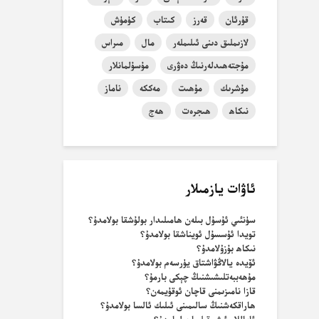
قۇرئان
قەرز
كىتاب
كۈمۈش
لازىملىق دىنى ئىلىملەر
مال
مىراس
مۇجتەھىدلەرنىڭ دەۋرى
مۇسۇلمانلار
مۇشرىك
مۇھىت
مەككە
ناماز
نىكاھ
ھىجرەت
ھەج
ئاۋات يازمىلار
سۈنئىي ئۇسۇل بىلەن ھامىلىدار بولۇشقا بولامدۇ؟
تويدا ئۇسسۇل ئويناشقا بولامدۇ؟
نىكاھ بۇزۇلامدۇ؟
ئۆيدە يالاڭۋاشتاق يۈرسەم بولامدۇ؟
مۇھەببەتلىشىشنىڭ چېكى بارمۇ؟
قازا نامىزىمنى قاچان ئوقۇيمەن؟
ھاراقكەشنىڭ سالىمىنى ئىلىك ئالسا بولامدۇ؟