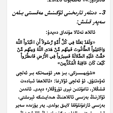
3- دىنلەر تارىخىنى ئۆگىنىش مەقسىتى بىلەن
سەپەر قىلىش:
ئاللاھ تەئالا مۇنداق دەيدۇ:
«
وَلَقَدْ بَعَثْنَا فِي كُلِّ أُمَّةٍ رَّسُولاً أَنِ اعْبُدُواْ اللّهَ
وَاجْتَنِبُواْ الطَّاغُوتَ فَمِنْهُم مَّنْ هَدَى اللّهُ وَمِنْهُم مَّنْ
حَقَّتْ عَلَيْهِ الضَّلالَةُ فَسِيرُواْ فِي الأَرْضِ فَانظُرُواْ
كَيْفَ كَانَ عَاقِبَةُ الْمُكَذِّبِينَ»
«شۈبھىسىزكى، بىز ھەر ئۈممەتكە بىر ئەلچى
ئەۋەتتۇق. ئۇ ئەلچى ئۇلارغا: ‹ئاللاھغا ئىبادەت
قىلىڭلار، تاغۇتتىن نېرى تۇرۇڭلار› دېدى. ئاندىن
ئۇلارنىڭ بەزىسى ئاللاھنىڭ ھىدايىتىگە ئېرىشتى،
بەزىسى ئازغۇنلۇققا لايىق بولدى. يەر يۈزىدە سەير