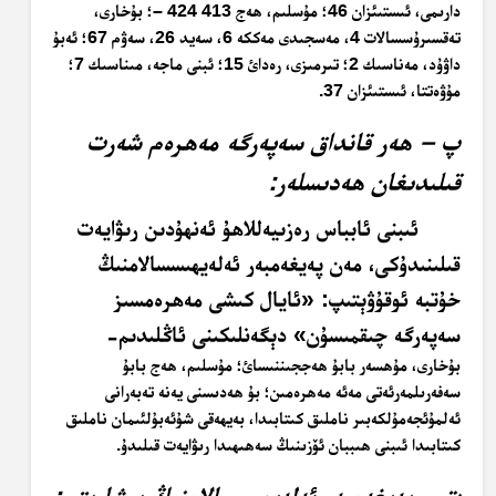
دارىمى، ئىستىئزان 46؛ مۇسلىم، ھەج 413
– 424
؛ بۇخارى،
تەقسىرۇسسالات 4، مەسجىدى مەككە 6، سەيد 26، سەۋم 67؛ ئەبۇ
داۋۇد، مەناسىك 2؛ تىرمىزى، رەدائ 15؛ ئبنى ماجە، مىناسىك 7؛
مۇۋەتتا، ئىستىئزان 37
.
پ – ھەر قانداق سەپەرگە مەھرەم شەرت
قىلىدىغان ھەدىسلەر:
ئىبنى ئابباس رەزىيەللاھۇ ئەنھۇدىن رىۋايەت
قىلىنىدۇكى، مەن پەيغەمبەر ئەلەيھىسسالامنىڭ
خۇتبە ئوقۇۋېتىپ: «ئايال كىشى مەھرەمسىز
سەپەرگە چىقمىسۇن» دېگەنلىكىنى ئاڭلىدىم-
بۇخارى، مۇھسەر بابۇ ھەججىننىسائ؛ مۇسلىم، ھەج بابۇ
سەفەرىلمەرئەتى مەئە مەھرەمىن؛ بۇ ھەدىسنى يەنە تەبەرانى
ئەلمۇئجەمۇلكەبىر ناملىق كىتابىدا، بەيھەقى شۇئەبۇلئىمان ناملىق
كىتابىدا ئىبنى ھىببان ئۆزىنىڭ سەھىھىدا رىۋايەت قىلىدۇ
.
ت – پەيغەمبەر ئەلەيھىسسالامنىڭ بېشارىتى: