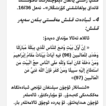
قىلىپ راستنى يالغان دېگۈچىلەرنىڭ ئاقىۋىتىنىڭ
قانداق بولغانلىقىنى كۆزىتىڭلار»- نەھل 16/36.
4- ئىبادەت قىلىش مەقسىتى بىلەن سەپەر
قىلىش:
ئاللاھ تەئالا مۇنداق دەيدۇ:
«
إِنَّ أَوَّلَ بَيْتٍ وُضِعَ لِلنَّاسِ لَلَّذِي بِبَكَّةَ مُبَارَكًا
وَهُدًى لِلْعَالَمِينَ (96) فِيهِ آيَاتٌ بَيِّنَاتٌ مَقَامُ إِبْرَاهِيمَ
وَمَنْ دَخَلَهُ كَانَ آمِنًا وَلِلَّهِ عَلَى النَّاسِ حِجُّ الْبَيْتِ مَنِ
اسْتَطَاعَ إِلَيْهِ سَبِيلًا وَمَنْ كَفَرَ فَإِنَّ اللَّهَ غَنِيٌّ عَنِ
الْعَالَمِينَ (97)
»
«ئىنسانلار ئۈچۈن سېلىنغان تۇنجى ئىبادەتگاھ
مەككىدىكى كەبىدۇر. ئۇ مۇبارەكتۇر، ئالەملەر
ئۈچۈن ھىدايەتتۇر. ئۇ يەردە ئوچۇق ئالامەتلەر بار.