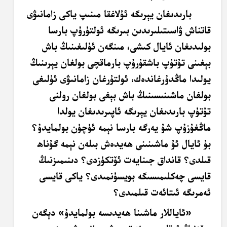
بارىدىغان يېرىگە ئۇلاغقا مىنىپ ياكى زامانىۋى
قاتناش ۋاسىتىلىرىدىن بىرىگە ئولتۇرۇپ بارسا
بولىدىغان ئايال كىشى، مىنگەن ئۇلىغىنىڭ باش
بېغىنى تۇتۇپ باشقۇرۇپ بارماقچى بولغان يېرىنىڭ
يولىدا ماڭدۇرغاندەك، ئولتۇرغان زامانىۋى ئۇلىغى
بولغان ماشىنىسىنىڭ باش بېغى بولغان رولنى
تۇتۇپ بارىدىغان يېرىگە ئاپىرىدىغان يولدا
ماڭغۇزۇپ شۇ يەرگە بارسا نېمە ئۈچۈن بولمايدۇ؟
بۇ ئايال ئۇ ماشىنىنى ھەيدەش بىلەن نېمە گۇناھ
قىلدى؟ قانداق جىنايەت ئۆتكۈزدى؟ دىنىمىزنىڭ
قايسى چەكلىمىسىگە بويسۇنمىدى؟ ياكى قايسى
ئەمرىگە ئىتائەت قىلمىدى؟
«ئاياللار ماشىنا ھەيدىسە بولمايدۇ» دېگەن