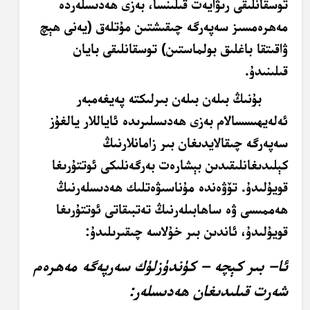
توسقانلىقى رىۋايەت قىلىنسا، بەزى ھەدىسلەردە
مەھرەمسىز سەپەرگە چىقىشتىن مۇتلەق (يەنى ھېچ
ۋاقىتقا باغلىق بولماستىن) توسقانلىقى بايان
قىلىنىدۇ.
بۇنىڭ بىلەن بىلەن بىرلىكتە پەيغەمبەر
ئەلەيھىسسالام بەزى ھەدىسلىرىدە ئاياللار يالغۇز
سەپەرگە چىقالايدىغان بىر زامانلارنىڭ
كېلىدىغانلىقىدىن بېشارەت بەرگەنلىكى ئوتتۇرىغا
قويۇلىدۇ. تۆۋەندە مۇناسىۋەتلىك ھەدىسلەرنىڭ
ھەممىسى ۋە ساھابىلەرنىڭ تەتبىقاتى ئوتتۇرىغا
قويۇلىدۇ، ئاندىن بىر خۇلاسە چىقىرىلىدۇ:
ئا– بىر كېچە – كۈندۈزلۈك سەرپەگە مەھرەم
شەرت قىلىدىغان ھەدىسلەر: