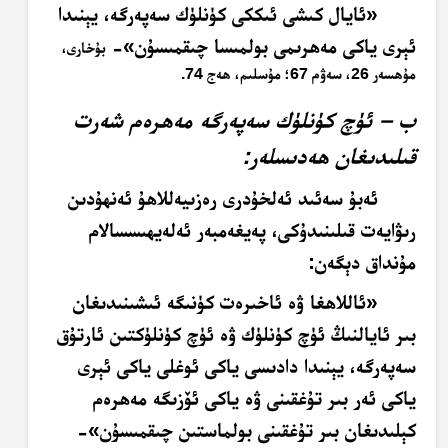
«ئايال كىشى ئىككى كۈنلۈك سەپەرگە، يېنىدا
ئېرى ياكى مەھرىمى بولمىسا چىقمىسۇن»-
بۇخارى،
مۇھسەر 26، سەۋم 67؛ مۇسلىم، ھەج 74
.
ب – ئۈچ كۈنلۈك سەپەرگە مەھرەم شەرت
قىلىدىغان ھەدىسلەر:
ئەبۇ سەئىد ئەلخۇدرى رەزىيەللاھۇ ئەنھۇدىن
رىۋايەت قىلىنىدۇكى، پەيغەمبەر ئەلەيھىسسالام
مۇنداق دېگەن:
«ئاللاھغا ۋە ئاخىرەت كۈنىگە ئىشىنىدىغان
بىر ئايالنىڭ ئۈچ كۈنلۈك ۋە ئۈچ كۈنلۈكتىن ئارتۇق
سەپەرگە، يېنىدا دادىسى ياكى ئوغلى ياكى ئېرى
ياكى ئەر بىر تۇغقىنى ۋە ياكى ئۆزىگە مەھرەم
كېلىدىغان بىر تۇغقىنى بولماستىن چىقمىسۇن»-