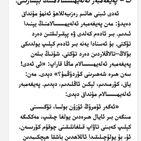
ئەدى ئىبنى ھاتىم رەزىيەللاھۇ ئەنھۇ مۇنداق
دەيدۇ: مەن پەيغەمبەر ئەلەيھىسسالامنىڭ يېنىدا
ئىدىم. بىر ئادەم كەلدى ۋە پېقىرلىقتىن دەرد
تۆكتى. بۇ ئەسنادا يەنە بىر ئادەم كېلىپ يولدىكى
بۇلاڭ–تالاڭلاردىن دەرد تۆكتى. شۇنىڭ بىلەن
پەيغەمبەر ئەلەيھىسسالام ماڭا قاراپ: «ئى ئەدى!
سەن ھىرە شەھىرىنى كۆردۈڭمۇ؟» دېدى. مەن:
ياق، كۆرمىدىم، لېكىن ئاڭلىدىم، دېدىم. پەيغەمبەر
ئەلەيھىسسالام مۇنداق دېدى:
«ئەگەر ئۆمرۈڭ ئۇزۇن بولسا، تۆگىسىنى
مىنگەن بىر ئايال ھىرەدىن يولغا چىقىپ، مەككىگە
كېلىپ كەبىنى تاۋاپ قىلغانلىقىنى چوقۇم كۆرىسەن.
ئۇ، بۇ يولۇچىلىقىدا ئاللاھدىن باشقا ھېچكىمدىن