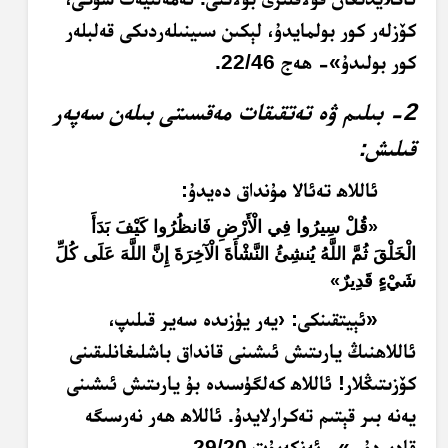
كۆزلەر كور بولمايدۇ، لېكىن سىينىلەردىكى قەلبلەر
كور بولىدۇ»- ھەج 22/46.
2- بىلىم ۋە تەتقىقات مەقسىتى بىلەن سەپەر
قىلىش:
ئاللاھ تەئالا مۇنداق دەيدۇ:
«قُلْ سِيرُوا فِي الْأَرْضِ فَانظُرُوا كَيْفَ بَدَأَ
الْخَلْقَ ثُمَّ اللَّهُ يُنشِئُ النَّشْأَةَ الْآخِرَةَ إِنَّ اللَّهَ عَلَى كُلِّ
شَيْءٍ قَدِيرٌ»
«ئېيتقىنكى: ‹يەر يۈزىدە سەير قىلىپ،
ئاللاھنىڭ يارىتىش ئىشىنى قانداق باشلىغانلىقىنى
كۆزىتىڭلار! ئاللاھ كەلگۈسىدە بۇ يارىتىش ئىشىنى
يەنە بىر قېتىم تەكرارلايدۇ. ئاللاھ ھەر نەرسىگە
قادىردۇر.»- ئەنكەبۇت 29/20.