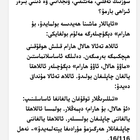
سۆزنىڭ ئەقلىي، مەنتىقىي، ۋىجدانىي ۋە دىنىي بىرەر
ئىزاھى بارمۇ؟
«ئاياللار ماشىنا ھەيدىسە بولمايدۇ، بۇ
ھارام» دېگۈچىلەرگە مەلۇم بولغايكى:
ئاللاھ تەئالا ھالال ھارام قىلىش ھوقۇقىنى
ھېچكىمگە بەرمىگەن. دەلىلگە ئاساسلانماستىن
«ماۋۇ ھالال، ئاۋۇ ھارام» دېگۈچىلەر ئاللاھقا
يالغان چاپلىغان بولىدۇ. ئاللاھ تەئالا مۇنداق
دەيدۇ:
«تىللىرىڭلار توقۇغان يالغانغا ئاساسلىنىپ:
‹ئۇ ھالال، بۇ ھارام› دېمەڭلار. بولمىسا ئاللاھقا
يالغاننى چاپلىغان بولىسىلەر. ئاللاھقا يالغاننى
چاپلىغانلار ھەرگىزمۇ مۇرادىغا يېتەلمەيدۇ»- نەھل
16/116.