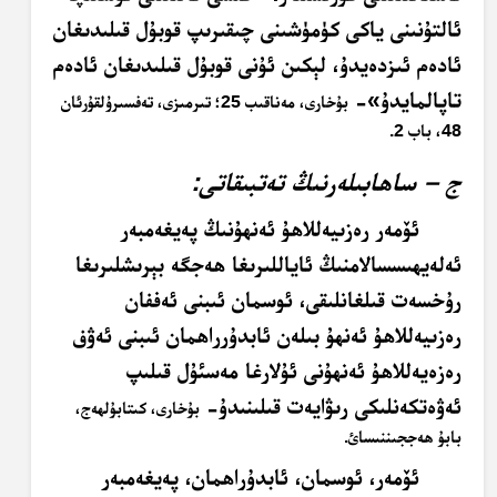
ئالتۇنىنى ياكى كۈمۈشىنى چىقىرىپ قوبۇل قىلىدىغان
ئادەم ئىزدەيدۇ، لېكىن ئۇنى قوبۇل قىلىدىغان ئادەم
تاپالمايدۇ»-
بۇخارى، مەناقىب 25؛ تىرمىزى، تەفسىرۇلقۇرئان
48، باب 2
.
ج – ساھابىلەرنىڭ تەتبىقاتى:
ئۆمەر رەزىيەللاھۇ ئەنھۇنىڭ پەيغەمبەر
ئەلەيھىسسالامنىڭ ئاياللىرىغا ھەجگە بېرىشلىرىغا
رۇخسەت قىلغانلىقى، ئوسمان ئىبنى ئەففان
رەزىيەللاھۇ ئەنھۇ بىلەن ئابدۇرراھمان ئىبنى ئەۋف
رەزەيەللاھۇ ئەنھۇنى ئۇلارغا مەسئۇل قىلىپ
ئەۋەتكەنلىكى رىۋايەت قىلىنىدۇ-
بۇخارى، كىتابۇلھەج،
بابۇ ھەججىننىسائ
.
ئۆمەر، ئوسمان، ئابدۇراھمان، پەيغەمبەر