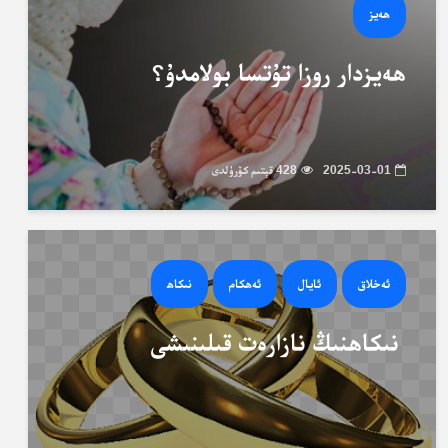
ھەيز
ھەيزدار روزا تۇتسا بولامدۇ؟
2025-03-01
428 قېتىم كۆرۈلدى
ئەخلاق
ئايال
ئەھكام
نىكاھ
نىكاھنىڭ نازارەت قىلىنىشى