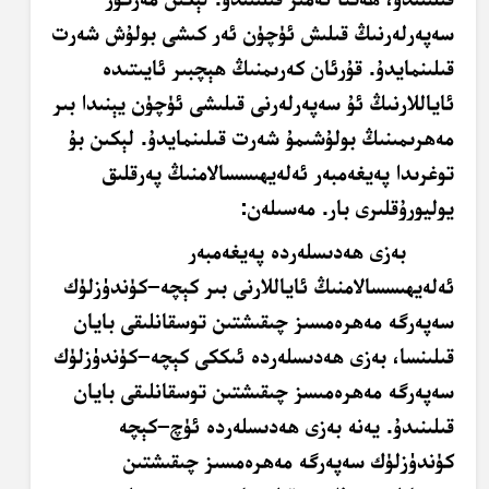
سەپەرلەرنىڭ قىلىش ئۈچۈن ئەر كىشى بولۇش شەرت
قىلىنمايدۇ. قۇرئان كەرىمنىڭ ھېچبىر ئايىتىدە
ئاياللارنىڭ ئۇ سەپەرلەرنى قىلىشى ئۈچۈن يېنىدا بىر
مەھرىمىنىڭ بولۇشىمۇ شەرت قىلىنمايدۇ. لېكىن بۇ
توغرىدا پەيغەمبەر ئەلەيھىسسالامنىڭ پەرقلىق
يوليورۇقلىرى بار. مەسىلەن:
بەزى ھەدىسلەردە پەيغەمبەر
ئەلەيھىسسالامنىڭ ئاياللارنى بىر كېچە–كۈندۈزلۈك
سەپەرگە مەھرەمسىز چىقىشتىن توسقانلىقى بايان
قىلىنسا، بەزى ھەدىسلەردە ئىككى كېچە–كۈندۈزلۈك
سەپەرگە مەھرەمىسز چىقىشتىن توسقانلىقى بايان
قىلىنىدۇ. يەنە بەزى ھەدىسلەردە ئۈچ–كېچە
كۈندۈزلۈك سەپەرگە مەھرەمسىز چىقىشتىن