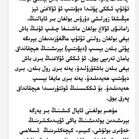
تۇتۇپ ئىككى پۇتىدا دېۋىتىپ ئۇ ئۇلاغنى تېز
مېڭىشقا زورلىشى دۇرۇس بولغان بىر ئايالنىڭ،
زامانىۋى ئۇلاغ بولغان ماشىنىغا چىقىپ ئۇنىڭ باش
بېغى بولغان رولىنى تۇتۇپ ماڭغۇزىدىغان يېرىگە
پۇتى بىلەن بېسىپ (دېۋىتىپ) بېرىشىنىڭ ھېچقانداق
يامان تەرىپى يوق. ئۇ ئىككى ئۇلاغنىڭ بىرى باش
بېغى بىلەن باشقۇرۇلىدۇ، يەنە بىرى رول بىلەن. بىرى
دېۋىتىپ ھەيدىلىدۇ، يەنە بىرى مايغا بېسىپ
ھەيدىلىدۇ. بۇ ئىككىسىنىڭ ئوتتۇرىسىدا ھېچقانداق
پەرق يوق.
مۇھىم بولغىنى ئايال كىشىنىڭ بىر يەرگە
بېرىشىدىن يولدىشىنىڭ ياكى ئۆيىدىكىلىرىنىڭ
خەۋىرى بولۇشى، كىيىم- كېچەكلىرىنىڭ
ئىسلامىي