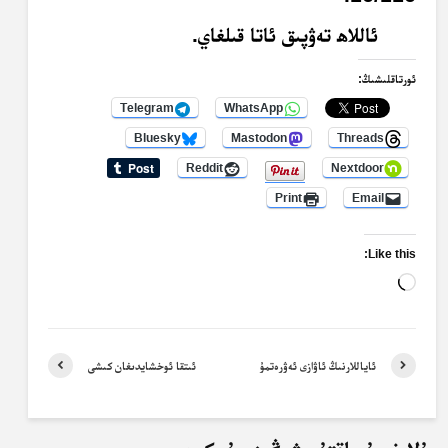
ئاللاھ تەۋپىق ئاتا قىلغاي.
ئورتاقلىشىڭ:
Telegram
WhatsApp
Bluesky
Mastodon
Threads
Reddit
Nextdoor
Print
Email
Like this:
Loading…
ئاياللارنىڭ ئاۋازى ئەۋرەتمۇ
ئىتقا ئوخشايدىغان كىشى