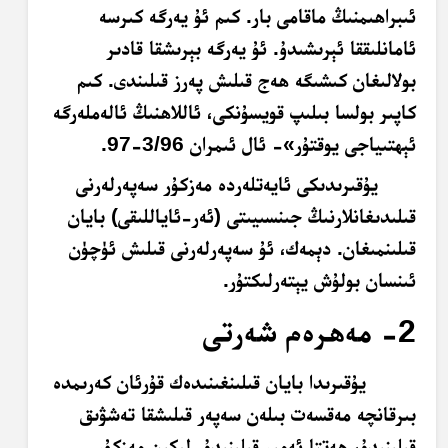
ئىبراھىمنىڭ ماقامى بار. كىم ئۇ يەرگە كىرسە
ئامانلىققا ئېرىشىدۇ.
ئۇ يەرگە بېرىشقا قادىر
بولالىغان كىشىگە ھەج قىلىش پەرز قىلىندى
. كىم
كاپىر بولسا بىلىپ قويسۇنكى، ئاللاھنىڭ ئالەملەرگە
ئېھتىياجى يوقتۇر»- ئال ئىمران 3/96-97.
يۇقىرىدىكى ئايەتلەردە مەزكۇر سەپەرلەرنى
قىلىدىغانلارنىڭ جىنسىيىتى (ئەر-ئاياللىقى) بايان
قىلىنمىغان. دېمەك، ئۇ سەپەرلەرنى قىلىش ئۈچۈن
ئىنسان بولۇش يېتەرلىكتۇر.
2- مەھرەم شەرتى
يۇقىرىدا بايان قىلىنغىنىدەك قۇرئان كەرىمدە
بىرقانچە مەقسەت بىلەن سەپەر قىلىشقا تەشۋىق
قىلىنىدۇ، ھەتتا ئەمىر قىلىنىدۇ. لېكىن مەزكۇر