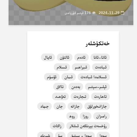
2024-11-29
176 قېتىم كۆرۈلدى
خەتكۈشلەر
ئاتا-ئانا
ئادەم
ئالتۇن
ئايال
ئىبادەت
ئىبراھىم
ئىسلام
ئىسلامدا ئىبادەت
ئىمان
ئۆسۈم
ئېلىم-سېتىم
بەدەن
تالاق
تاھارەت
تىجارەت
تەۋھىد
جازانىخورلۇق
جازانە
جان
جىھاد
رامىزان
روزا
روھ
رۇخسەت بېرىلگەن ئىشلار
زاكات
سودا
سودا - سېتىق
سۇ
شېرىك