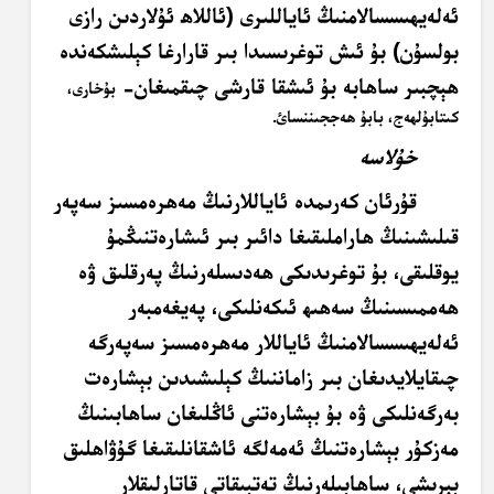
ئەلەيھىسسالامنىڭ ئاياللىرى (ئاللاھ ئۇلاردىن رازى
بولسۇن) بۇ ئىش توغرىسىدا بىر قارارغا كېلىشكەندە
ھېچبىر ساھابە بۇ ئىشقا قارشى چىقمىغان-
بۇخارى،
كىتابۇلھەج، بابۇ ھەججىننسائ
.
خۇلاسە
قۇرئان كەرىمدە ئاياللارنىڭ مەھرەمسىز سەپەر
قىلىشىنىڭ ھاراملىقىغا دائىر بىر ئىشارەتنىڭمۇ
يوقلىقى، بۇ توغرىدىكى ھەدىسلەرنىڭ پەرقلىق ۋە
ھەممىسىنىڭ سەھىھ ئىكەنلىكى، پەيغەمبەر
ئەلەيھىسسالامنىڭ ئاياللار مەھرەمسىز سەپەرگە
چىقايلايدىغان بىر زاماننىڭ كېلىشىدىن بېشارەت
بەرگەنلىكى ۋە بۇ بېشارەتنى ئاڭلىغان ساھابىنىڭ
مەزكۇر بېشارەتنىڭ ئەمەلگە ئاشقانلىقىغا گۇۋاھلىق
بېرىشى، ساھابىلەرنىڭ تەتبىقاتى قاتارلىقلار