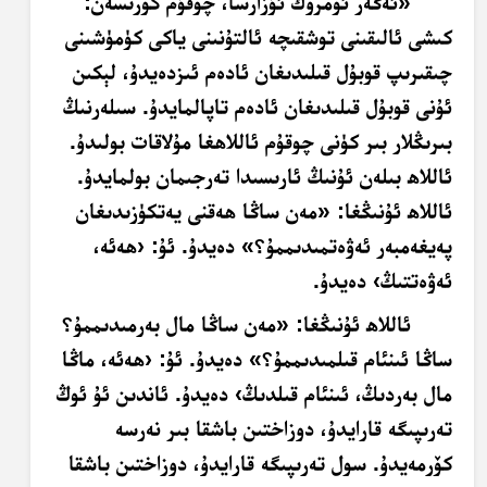
«ئەگەر ئۆمرۈڭ ئۇزارسا، چوقۇم كۆرىسەن:
كىشى ئالىقىنى توشقىچە ئالتۇنىنى ياكى كۈمۈشىنى
چىقىرىپ قوبۇل قىلىدىغان ئادەم ئىزدەيدۇ، لېكىن
ئۇنى قوبۇل قىلىدىغان ئادەم تاپالمايدۇ. سىلەرنىڭ
بىرىڭلار بىر كۈنى چوقۇم ئاللاھغا مۇلاقات بولىدۇ.
ئاللاھ بىلەن ئۇنىڭ ئارىسىدا تەرجىمان بولمايدۇ.
ئاللاھ ئۇنىڭغا: «
مەن ساڭا ھەقنى يەتكۈزىدىغان
پەيغەمبەر ئەۋەتمىدىممۇ؟
» دەيدۇ. ئۇ: ‹ھەئە،
ئەۋەتتىڭ› دەيدۇ.
ئاللاھ ئۇنىڭغا: «
مەن ساڭا مال بەرمىدىممۇ؟
ساڭا ئىنئام قىلمىدىممۇ؟
»
دەيدۇ. ئۇ: ‹ھەئە، ماڭا
مال بەردىڭ، ئىنئام قىلدىڭ› دەيدۇ. ئاندىن ئۇ ئوڭ
تەرىپىگە قارايدۇ، دوزاختىن باشقا بىر نەرسە
كۆرمەيدۇ. سول تەرىپىگە قارايدۇ، دوزاختىن باشقا