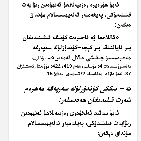
ئەبۇ ھۇرەيرە رەزىيەللاھۇ ئەنھۇدىن رىۋايەت
قىلىنىدۇكى، پەيغەمبەر ئەلەيھىسسالام مۇنداق
دېگەن:
«ئاللاھغا ۋە ئاخىرەت كۈنىگە ئىشىنىدىغان
بىر ئايالنىڭ، بىر كېچە–كۈندۈزلۈك سەپەرگە
مەھرەمسىز چىقىشى ھالال ئەمەس»-
بۇخارى،
تەقسىرۇسسالات 4؛ مۇسلىم، ھەج 419، 422؛ مۇۋەتتا، ئىستىئزان
37، ئەبۇ داۋۇد، مەناسىك 2؛ تىرمىزى، رەدائ 15
.
ئە – ئىككى كۈندۈزلۈك سەرپەگە مەھرەم
شەرت قىلىدىغان ھەدىسلەر:
ئەبۇ سەئىد ئەلخۇدرى رەزىيەللاھۇ ئەنھۇدىن
رىۋايەت قىلىنىدۇكى، پەيغەمبەر ئەلەيھىسسالام
مۇنداق دېگەن: