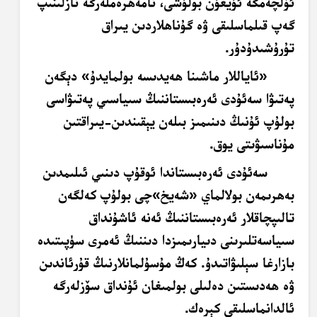
ئۆلچەمگە ئۇيغۇن بولۇشى، نامەھرەملەرگە نازلىنىپ
گەپ قىلماسلىقى ۋە گۇناھلاردىن يىراق
تۇرۇشىدۇدۇر.
«ئاياللار ماشىنا ھەيدىسە بولمايدۇ» دېگەن
پەتىۋا سەئۇدى ئەرەبىستاننىڭ سىياسىي پەتىۋاسى
بولۇپ ئۇنىڭ دىنىمىز بىلەن يېقىندىن-يىراقتىن
مۇناسىۋىتى يوق.
سەئۇدى ئەرەبىستاندا ئوقۇپ دىنىي ئىلىمدىن
بەھرىمەن بولالماي «شەيخ»چى بولۇپ كەلگەن
تالىپچاقلار ئەرەبىستاننىڭ ئەنە ئاشۇنداق
سىياسەتلىرىنى دىيارىمىزدا دىننىڭ ئەمرى سۈپىتىدە
بازارغا سېلىۋاتىدۇ. كەڭ مۇسۇلمانلارنىڭ قۇرئاندىن
ۋە ھەدىستىن دەلىلى بولمىغان ئۇنداق سۆزلەرگە
ئالدانماسلىقى كېرەك.