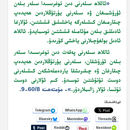
«
ئاللاھ سىلەرنى دىن توغرىسىدا سىلەر بىلەن
ئۇرۇشمىغان ۋە سىلەرنى يۇرتۇڭلاردىن ھەيدەپ
چىقارمىغان كىشىلەرگە ياخشىلىق قىلىشتىن، ئۇلارغا
ئادىللىق بىلەن مۇئامىلە قىلىشتىن توسمايدۇ. ئاللاھ
ئادىل بولغۇچىلارنى ياخشى كۆرىدۇ.
ئاللاھ سىلەرنى پەقەت دىن توغرىسىدا سىلەر
بىلەن ئۇرۇشقان، سىلەرنى يۇرتۇڭلاردىن ھەيدەپ
چىقارغان ۋە چىقىرىشقا ياردەملەشكەن كىشىلەرنى
دوست تۇتۇشتىن توسىدۇ. كىم ئۇلارنى دوست
تۇتسا، ئۇلار زالىملاردۇر.
»- مۇمتەھىنە 60/8-9.
ئورتاقلىشىڭ:
Telegram
WhatsApp
Bluesky
Mastodon
Threads
Reddit
Nextdoor