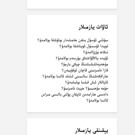
ئاۋات يازمىلار
سۈنئىي ئۇسۇل بىلەن ھامىلىدار بولۇشقا بولامدۇ؟
تويدا ئۇسسۇل ئويناشقا بولامدۇ؟
نىكاھ بۇزۇلامدۇ؟
ئۆيدە يالاڭۋاشتاق يۈرسەم بولامدۇ؟
مۇھەببەتلىشىشنىڭ چېكى بارمۇ؟
قازا نامىزىمنى قاچان ئوقۇيمەن؟
ھاراقكەشنىڭ سالىمىنى ئىلىك ئالسا بولامدۇ؟
ئاياللار ئىش قىلسا بولمامدۇ؟
جۈمە مۇھىممۇ؟ ھېيت نامىزىمۇ؟
دادىسى ھارامدىن تاپقان پۇلنى بالىسى مىراس
ئالسا بولامدۇ؟
يېقىنقى يازمىلار