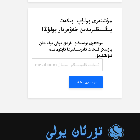
مۇشتەرى بولۇپ، بىكەت
يېڭىلىقلىرىدىن خەۋەردار بولۇڭ!
مۇشتەرى بولسىڭىز، بارلىق يېڭى يوللانغان
يازمىلار ئېلخەت ئادرېسىڭىزغا ئاپتوماتىك
ئەۋەتىلىدۇ.
ئېلخەت
ئادرېسىڭىز.
مىسال:
misal@misal.com
مۇشتەرى بولۇش