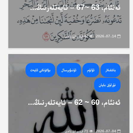
ئەنئام، 63 ~67 – ئايەتلەرنىڭ...
2026-07-14
42 قېتىم كۆرۈلدى
باشقىلار
ئۆلۈم
ئۇنىۋېرسال
بۈگۈنكى ئايەت
نۇرلۇق بايان
ئەنئام، 60 ~ 62 – ئايەتلەرنىڭ...
2026-07-04
71 قېتىم كۆرۈلدى