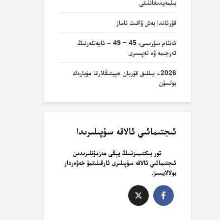
بىلمەيدىغانلىقى
قۇرئاندا بەش ۋاقىت ناماز
ئەنئام سۈرىسى، 45 ~ 49 – ئايەتلەرنىڭ
تەرجىمە ۋە تەپسىرى
2026- يىللىق قۇربان ھېيتىڭلارغا مۇبارەك
بولسۇن
ئىجتىمائىي ئالاقە سۇپىلىرىدا
تور بىكتىمىزنىىڭ يېڭى مەزمۇنلىرىدىن
ئىجتىمائىي ئالاقە سۇپىلىرى ئارقىلىقمۇ خەۋەردار
بولالايسىز.