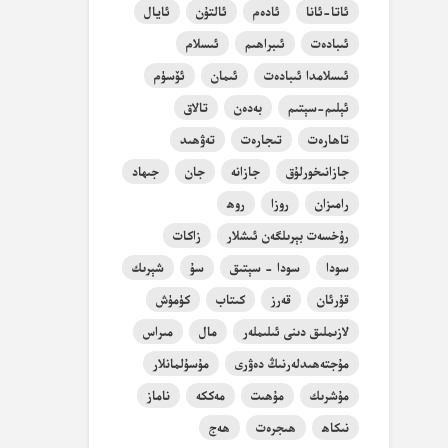
ئاتا-ئانا
ئادەم
ئالتۇن
ئايال
ئىبادەت
ئىبراھىم
ئىسلام
ئىسلامدا ئىبادەت
ئىمان
ئۆسۈم
ئېلىم-سېتىم
بەدەن
تالاق
تاھارەت
تىجارەت
تەۋھىد
جازانىخورلۇق
جازانە
جان
جىھاد
رامىزان
روزا
روھ
رۇخسەت بېرىلگەن ئىشلار
زاكات
سودا
سودا - سېتىق
سۇ
شېرىك
قۇرئان
قەرز
كىتاب
كۈمۈش
لازىملىق دىنى ئىلىملەر
مال
مىراس
مۇجتەھىدلەرنىڭ دەۋرى
مۇسۇلمانلار
مۇشرىك
مۇھىت
مەككە
ناماز
نىكاھ
ھىجرەت
ھەج