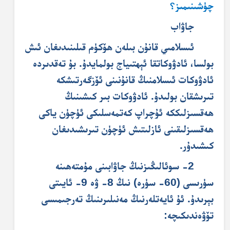
چۈشىنىمىز؟
جاۋاب
ئىسلامىي قانۇن بىلەن ھۆكۈم قىلىنىدىغان ئىش
بولسا، ئادۋوكاتقا ئېھتىياج بولمايدۇ. بۇ تەقدىردە
ئادۋوكات ئىسلامنىڭ قانۇنىنى ئۆزگەرتىشكە
تىرىشقان بولىدۇ. ئادۋوكات بىر كىشىنىڭ
ھەقسىزلىككە ئۇچراپ كەتمەسلىكى ئۈچۈن ياكى
ھەقسىزلىقىنى ئازلىتىش ئۈچۈن تىرىشىدىغان
كىشىدۇر.
2- سوئالىڭىزنىڭ جاۋابىنى مۇمتەھىنە
سۈرىسى (60- سۈرە) نىڭ 8- ۋە 9- ئايىتى
بېرىدۇ. ئۇ ئايەتلەرنىڭ مەنىلىرىنىڭ تەرجىمىسى
تۆۋەندىكىچە: