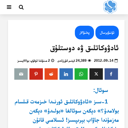
ئۇنىۋېرسال
پەتىۋالار
ئادۋوكاتلىق ۋە دوستلۇق
2012-09-14
24,389 قېتىم كۆرۈلدى
2 مىنۇتتا ئوقۇپ بولالايسىز
سوئال:
1-
سىز «ئادۋوكاتلىق ئورنىدا خىزمەت قىلسام
بولامدۇ؟» دېگەن سوئالغا «بولىدۇ» دېگەن
مەزمۇندا جاۋاب بېرىپسىز! ئىسلامىي قانۇن