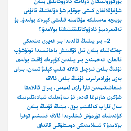
يۈرگۈزۈلمىگەن دۆلەتتە ئادۋوكاتلىق بىلەن
شۇغۇللانغان كىشى چوقۇم شۇ دۆلەتنىڭ قانۇنى
بويىچە مەسىلىگە مۇئامىلە قىلىشى كېرەك بولىدۇ. بۇ
تەقدىردىمۇ ئادۋوكاتلىق
قىلىشقا بولامدۇ؟
2- بىر يىلنىڭ ئالدىدا بىر غەيرى دىندىكى
چەتئەللىك بىلەن تىل ئۆگىنىش باھانىسىدا تونۇشۇپ
قالغان، تەخمىنەن بىر يىلدىن كۆپرەك ۋاقىت بولدى
ئۇنىڭ بىلەن ئىزچىل ئالاقە قىلىپ كېلىۋاتىمەن، بىراق
بەزى بۇرادەرلىرىم ئۇنىڭ بىلەن ئالاقە
قىلغانلىقىمدىن تازا رازى ئەمەس، بىراق ئاللاھقا
شۈكرى ھازىرغا قەدەر ئۇ سەۋەبلىك ئىبادەتلىرىمگە
سەل قاراپ كەلگىنىم يوق، مېنىڭ ئۇنىڭ بىلەن
كۈندىلىك تۇرمۇش ئىشلىرىدا ئالاقە قىلىشىم توغرا
بولامدۇ؟ ئىسلامدىكى دوستلۇقنى قانداق