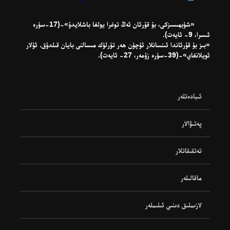
«شۈبھىسىزكى، بۇ قۇرئان ئەڭ توغرا يولغا باشلايدۇ»-(17-سۈرە
ئىسرا، 9- ئايەت).
«بىز بۇ قۇرئاندا ئىنسانلار ئۈچۈن ھەر تۈرلۈك مىسالنى بايان قىلدۇق. ئۇلار
ئويلانغاي»-(39-سۈرە زۇمەر، 27- ئايەت).
ئىبادەتلەر
پەتىۋالار
تەتقىقاتلار
ماقالىلەر
لازىملىق دىنىي ئىلىملەر