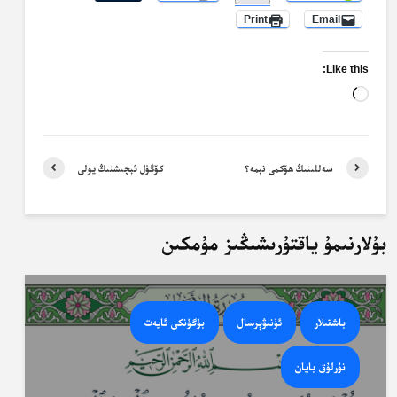
Print
Email
Like this:
Loading…
سەللىنىڭ ھۆكمى نېمە؟
كۆڭۈل ئېچىشنىڭ يولى
بۇلارنىمۇ ياقتۇرىشىڭىز مۇمكىن
باشقىلار
ئۇنىۋېرسال
بۈگۈنكى ئايەت
نۇرلۇق بايان