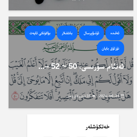
ئەقىدە
ئۇنىۋېرسال
باشقىلار
بۈگۈنكى ئايەت
نۇرلۇق بايان
ئەنئام سۈرىسى، 50 ~ 52 –...
2026-06-21
31 قېتىم كۆرۈلدى
خەتكۈشلەر