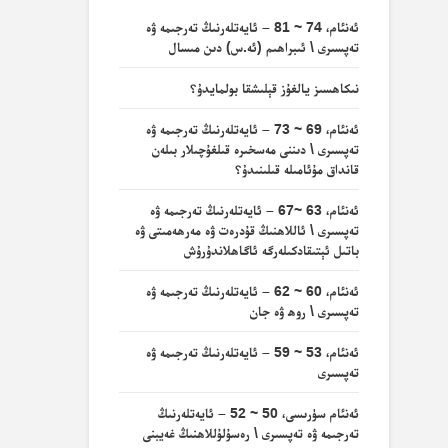
ئەنئام، 74 ~ 81 – ئايەتلەرنىڭ تەرجىمە ۋە
تەپسىرى \ ئىبراھىم (ئە.س) دىن مىسال
نىكاھسىز يالغۇز قېلىشقا بولمايدۇ؟
ئەنئام، 69 ~ 73 – ئايەتلەرنىڭ تەرجىمە ۋە
تەپسىرى \ دىننى مەسخىرە قىلغۇچىلار بىلەن
قانداق مۇئامىلە قىلىنىدۇ؟
ئەنئام، 63 ~67 – ئايەتلەرنىڭ تەرجىمە ۋە
تەپسىرى \ ئاللاھنىڭ قۇدرەت ۋە مەرھەمىتى ۋە
باتىل ئېتىقادكىلەرگە ئاگاھلاندۇرۇش
ئەنئام، 60 ~ 62 – ئايەتلەرنىڭ تەرجىمە ۋە
تەپسىرى \ روھ ۋە جان
ئەنئام، 53 ~ 59 – ئايەتلەرنىڭ تەرجىمە ۋە
تەپسىرى
ئەنئام سۈرىسى، 50 ~ 52 – ئايەتلەرنىڭ
تەرجىمە ۋە تەپسىرى \ رەسۇلۇللاھنىڭ غەيبنى