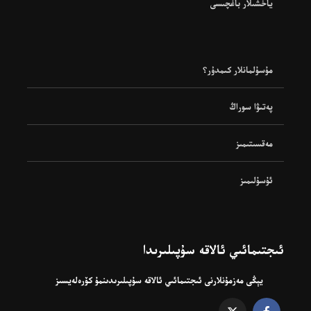
ياخشىلار باغچىسى
مۇسۇلمانلار كىمدۇر؟
پەتىۋا سوراڭ
مەقسىتىمىز
ئۇسۇلىمىز
ئىجتىمائىي ئالاقە سۇپىلىرىدا
يېڭى مەزمۇنلارنى ئىجتىمائىي ئالاقە سۇپىلىرىدىنمۇ كۆرەلەيسىز