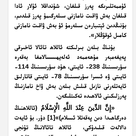
ئۇممەتلىرىگە پەرز قىلغان، شۇنداقلا ئۇلار ئادا
قىلغان بەش ۋاقىت نامازنى سىلەرگىمۇ پەرز قىلدىم،
بۇنىڭدىن ئېتىبارەن سىلەرمۇ ئۇ بەش ۋاقىت نامازنى
كامىل ئوقۇڭلار».
بۇنىڭ بىلەن بىرلىكتە ئاللاھ تائالا ئاخىرقى
پەيغەمبەر مۇھەممەد ئەلەيھىسسالامغا بەقەرە
سۈرىسىنىڭ 238- ئايىتى، ھۇد سۈرىسىنىڭ 114-
ئايىتى ۋە ئىسرا سۈرىسىنىڭ 78- ئايىتى قاتارلىق
ئايەتلەرنى نازىل قىلىش بىلەن بەش ۋاخ نامازنىڭ
پەرزلىكىنى ئالاھىدە تەكىتلىگەن.
«
إِنَّ الدِّينَ عِنْدَ اللَّهِ الْإِسْلَامُ
(
ئاللاھنىڭ
دەرگاھىدا دىن پەقەتلا ئىسلام)»
[1]
دۇر. بۇ ئايەت
دالالەت قىلىدۇكى، ئاللاھ تائالانىڭ تۇنجى