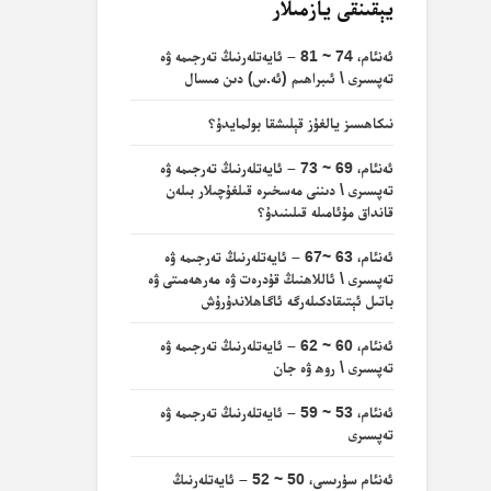
يېقىنقى يازمىلار
ئەنئام، 74 ~ 81 – ئايەتلەرنىڭ تەرجىمە ۋە
تەپسىرى \ ئىبراھىم (ئە.س) دىن مىسال
نىكاھسىز يالغۇز قېلىشقا بولمايدۇ؟
ئەنئام، 69 ~ 73 – ئايەتلەرنىڭ تەرجىمە ۋە
تەپسىرى \ دىننى مەسخىرە قىلغۇچىلار بىلەن
قانداق مۇئامىلە قىلىنىدۇ؟
ئەنئام، 63 ~67 – ئايەتلەرنىڭ تەرجىمە ۋە
تەپسىرى \ ئاللاھنىڭ قۇدرەت ۋە مەرھەمىتى ۋە
باتىل ئېتىقادكىلەرگە ئاگاھلاندۇرۇش
ئەنئام، 60 ~ 62 – ئايەتلەرنىڭ تەرجىمە ۋە
تەپسىرى \ روھ ۋە جان
ئەنئام، 53 ~ 59 – ئايەتلەرنىڭ تەرجىمە ۋە
تەپسىرى
ئەنئام سۈرىسى، 50 ~ 52 – ئايەتلەرنىڭ