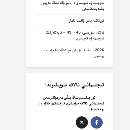
تەرجىمە ۋە تەپسىرى \ رەسۇلۇللاھنىڭ غەيبنى
بىلمەيدىغانلىقى
قۇرئاندا بەش ۋاقىت ناماز
ئەنئام سۈرىسى، 45 ~ 49 – ئايەتلەرنىڭ
تەرجىمە ۋە تەپسىرى
2026- يىللىق قۇربان ھېيتىڭلارغا مۇبارەك
بولسۇن
ئىجتىمائىي ئالاقە سۇپىلىرىدا
تور بىكتىمىزنىىڭ يېڭى مەزمۇنلىرىدىن
ئىجتىمائىي ئالاقە سۇپىلىرى ئارقىلىقمۇ خەۋەردار
بولالايسىز.