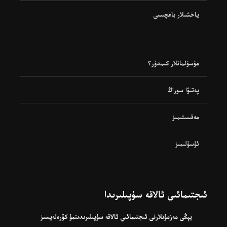
ياخشىلار باغچىسى
مۇسۇلمانلار كىمدۇر؟
پەتىۋا سوراڭ
مەقسىتىمىز
ئۇسۇلىمىز
ئىجتىمائىي ئالاقە سۇپىلىرىدا
يېڭى مەزمۇنلارنى ئىجتىمائىي ئالاقە سۇپىلىرىدىنمۇ كۆرەلەيسىز