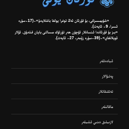
«شۈبھىسىزكى، بۇ قۇرئان ئەڭ توغرا يولغا باشلايدۇ»-(17-سۈرە
ئىسرا، 9- ئايەت).
«بىز بۇ قۇرئاندا ئىنسانلار ئۈچۈن ھەر تۈرلۈك مىسالنى بايان قىلدۇق. ئۇلار
ئويلانغاي»-(39-سۈرە زۇمەر، 27- ئايەت).
ئىبادەتلەر
پەتىۋالار
تەتقىقاتلار
ماقالىلەر
لازىملىق دىنىي ئىلىملەر