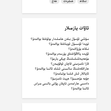
نىكاھ
ھىجرەت
ھەج
ئاۋات يازمىلار
سۈنئىي ئۇسۇل بىلەن ھامىلىدار بولۇشقا بولامدۇ؟
تويدا ئۇسسۇل ئويناشقا بولامدۇ؟
نىكاھ بۇزۇلامدۇ؟
ئۆيدە يالاڭۋاشتاق يۈرسەم بولامدۇ؟
مۇھەببەتلىشىشنىڭ چېكى بارمۇ؟
قازا نامىزىمنى قاچان ئوقۇيمەن؟
ھاراقكەشنىڭ سالىمىنى ئىلىك ئالسا بولامدۇ؟
ئاياللار ئىش قىلسا بولمامدۇ؟
جۈمە مۇھىممۇ؟ ھېيت نامىزىمۇ؟
دادىسى ھارامدىن تاپقان پۇلنى بالىسى مىراس
ئالسا بولامدۇ؟