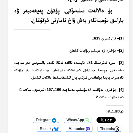
بۇ دالالەت قىلىدۇكى، پۈتۈن پەيغەمبەر ۋە
بارلىق ئۇممەتلەر بەش ۋاخ نامازنى ئوقۇغان
.
[1]
– ئال ئىمران 3/19.
[2]
– بۇخارى ۋە مۇسلىم رىۋايەت قىلغان.
[3]
– سۈرە ئەئرافنىڭ 31- ئايىتىدە ئاللاھ تەئالا ئادەم بالىلىرىنى ھەر سەجدە
قىلىدىغان چېغىدا چىرايلىق كىيينىشكە بۇيرۇغان. بۇ نامازنىڭ يەر يۈزىگە
ئادەمزات پەيدا بولغاندىن تارتىپ پەرز قىلىنغانلىقىغا دالالەت قىلىدۇ.
[4]
– بۇخارى، مەۋاقىت 2؛ مۇسلىم، مەساجىد 166-167؛ تىرمىزى، سالات 1؛
ئەبۇ داۋۇد، سالات 2.
ئورتاقلىشىڭ:
Telegram
WhatsApp
Bluesky
Mastodon
Threads