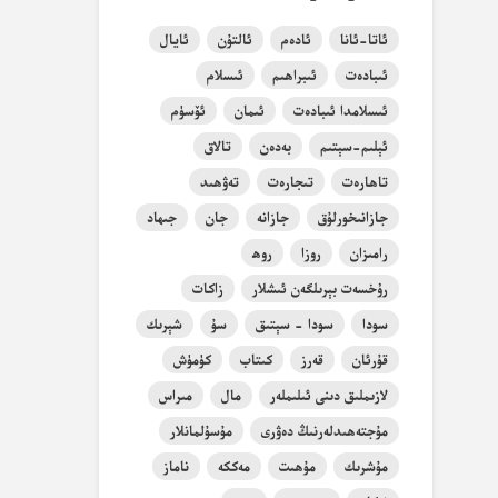
ئاتا-ئانا
ئادەم
ئالتۇن
ئايال
ئىبادەت
ئىبراھىم
ئىسلام
ئىسلامدا ئىبادەت
ئىمان
ئۆسۈم
ئېلىم-سېتىم
بەدەن
تالاق
تاھارەت
تىجارەت
تەۋھىد
جازانىخورلۇق
جازانە
جان
جىھاد
رامىزان
روزا
روھ
رۇخسەت بېرىلگەن ئىشلار
زاكات
سودا
سودا - سېتىق
سۇ
شېرىك
قۇرئان
قەرز
كىتاب
كۈمۈش
لازىملىق دىنى ئىلىملەر
مال
مىراس
مۇجتەھىدلەرنىڭ دەۋرى
مۇسۇلمانلار
مۇشرىك
مۇھىت
مەككە
ناماز