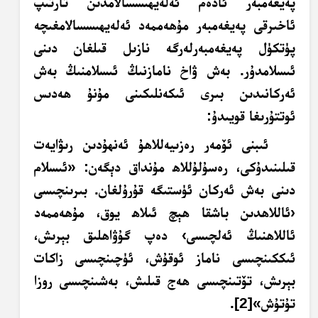
پەيغەمبەر ئادەم ئەلەيھىسسالامدىن تارتىپ
ئاخىرقى پەيغەمبەر مۇھەممەد ئەلەيھىسسالامغىچە
پۈتكۈل پەيغەمبەرلەرگە نازىل قىلغان دىنى
ئىسلامدۇر. بەش ۋاخ نامازنىڭ ئىسلامنىڭ بەش
ئەركانىدىن بىرى ئىكەنلىكىنى مۇنۇ ھەدىس
ئوتتۇرىغا قويىدۇ:
ئىبنى ئۆمەر رەزىيەللاھۇ ئەنھۇدىن رىۋايەت
قىلىنىدۇكى، رەسۇلۇللاھ مۇنداق دېگەن: «ئىسلام
دىنى بەش ئەركان ئۈستىگە قۇرۇلغان. بىرىنچىسى
‹ئاللاھدىن باشقا ھېچ ئىلاھ يوق، مۇھەممەد
ئاللاھنىڭ ئەلچىسى› دەپ گۇۋاھلىق بېرىش،
ئىككىنچىسى ناماز ئوقۇش، ئۈچىنچىسى زاكات
بېرىش، تۆتىنچىسى ھەج قىلىش، بەشىنچىسى روزا
تۇتۇش»
[2]
.