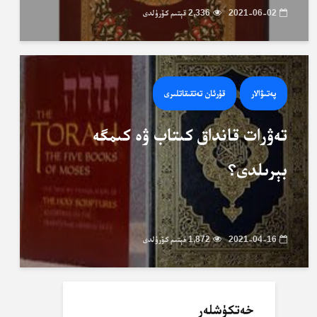
2021-06-02
2,336 قېتىم كۆرۈلدى
پەتىۋالار
قۇرئان تەتقىقاتلىرى
تەۋرات قانداق كىتاب ۋە كىمگە
بېرىلدى؟
2021-04-16
1,872 قېتىم كۆرۈلدى
خەتكۈشلەر