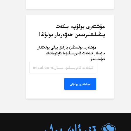
مۇشتەرى بولۇپ، بىكەت
يېڭىلىقلىرىدىن خەۋەردار بولۇڭ!
مۇشتەرى بولسىڭىز، بارلىق يېڭى يوللانغان
يازمىلار ئېلخەت ئادرېسىڭىزغا ئاپتوماتىك
ئەۋەتىلىدۇ.
ئېلخەت
ئادرېسىڭىز.
مىسال:
misal@misal.com
مۇشتەرى بولۇش