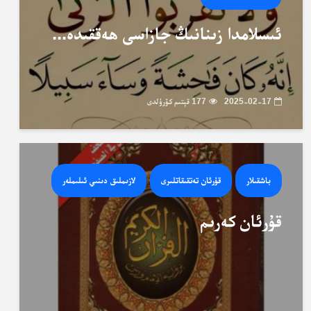
ئىسلامدا زىنانىڭ جازاسى ھەققىدە...
2025-02-17
177 قېتىم كۆرۈلدى
باشقىلار
قۇرئان تەتقىقاتلىرى
لازىملىق دىنىي ئىلىملەر
قۇرئان كەرىم