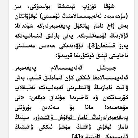
شۇڭا ئۈزۈپ ئېيتىشقا بولىدۇكى، بىز
(مۇھەممەد ئەلەيھىسسالامنىڭ ئۇممىتى) ئوقۇۋاتقان
بەش ۋاخ ناماز پۈتكۈل پەيغەمبەرلەرگە شۇنداقلا
ئۇلارنىڭ ئۇممەتلىرىگە، يەنى بارلىق ئىنسانىيەتكە
پەرز قىلىنغان
[3]
. تۆۋەندىكى ھەدىس مەسىلىنى
ناھايىتى ئېنىق ئوتتۇرىغا قويىدۇ:
جىبرىئىل ئەلەيھىسسالام پەيغەمبەر
ئەلەيھىسسالامغا ئىككى كۈن ئىماملىق قىلىپ، بەش
ۋاقىت نامازنىڭ ۋاقىتلىرىنى ئەمەلىيەتتە تەتبىقلاپ
كۆرسەتكەن ۋە ئاخىرىدا مۇنداق دېگەن: «
ئى
مۇھەممەد! مانا بۇ سەندىن بۇرۇنقى
پەيغەمبەرلەرنىڭ ناماز ئوقۇش ۋاقتىدۇر.
سېنىڭ
ناماز ئوقۇش ۋاقتىڭ مۇشۇ ئىككى ۋاقىتنىڭ
ئارىسىدىكى ۋاقىتتۇر»
[4]
.