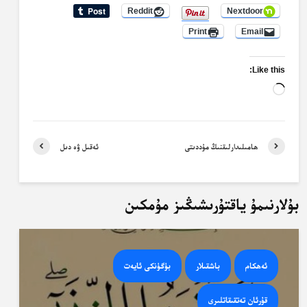
Reddit
Nextdoor
Print
Email
Like this:
Loading…
ھامىلىدارلىقنىڭ مۇددىتى
ئەقىل ۋە دىل
بۇلارنىمۇ ياقتۇرىشىڭىز مۇمكىن
ئەھكام
باشقىلار
بۈگۈنكى ئايەت
قۇرئان تەتقىقاتلىرى