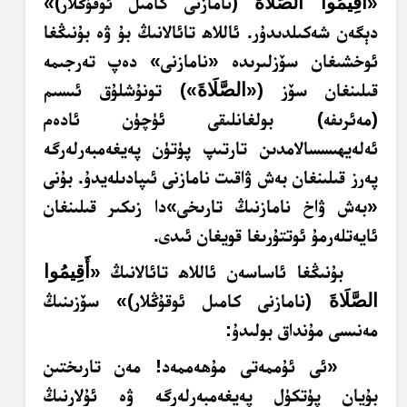
«
أَقِيمُوا الصَّلَاةَ
(نامازنى كامىل ئوقۇڭلار)»
دېگەن شەكىلدىدۇر. ئاللاھ تائالانىڭ بۇ ۋە بۇنىڭغا
ئوخشىغان سۆزلىرىدە «نامازنى» دەپ تەرجىمە
قىلىنغان سۆز (
«
الصَّلَاةَ
»)
تونۇشلۇق ئىسىم
(مەئرىفە) بولغانلىقى ئۈچۈن ئادەم
ئەلەيھىسسالامدىن تارتىپ پۈتۈن پەيغەمبەرلەرگە
پەرز قىلىنغان بەش ۋاقىت نامازنى ئىپادىلەيدۇ. بۇنى
«بەش ۋاخ نامازنىڭ تارىخى»دا زىكىر قىلىنغان
ئايەتلەرمۇ ئوتتۇرىغا قويغان ئىدى.
بۇنىڭغا ئاساسەن ئاللاھ تائالانىڭ «
أَقِيمُوا
الصَّلَاةَ
(نامازنى كامىل ئوقۇڭلار)» سۆزىنىڭ
مەنىسى مۇنداق بولىدۇ:
«ئى ئۇممەتى مۇھەممەد! مەن تارىختىن
بۇيان پۈتكۈل پەيغەمبەرلەرگە ۋە ئۇلارنىڭ