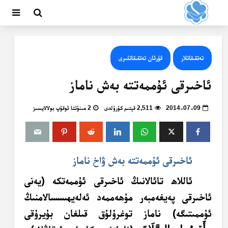
تەتقىقاتلار
قۇرئان تەتقىقاتلىرى
ئاخىرقى ئۇممەتتە بەش ناماز
2014-07-09
2,511 قېتىم كۆرۈلدى
2 مىنۇتتا ئوقۇپ بولالايسىز
ئاخىرقى ئۇممەتتە بەش ۋاخ ناماز
ئاللاھ تائالانىڭ ئاخىرقى ئۇممەتكە (يەنى
ئاخىرقى پەيغەمبەر مۇھەممەد ئەلەيھىسسالامنىڭ
ئۇممىتىگە) ناماز توغرۇلۇق قىلغان بۇيرۇقى