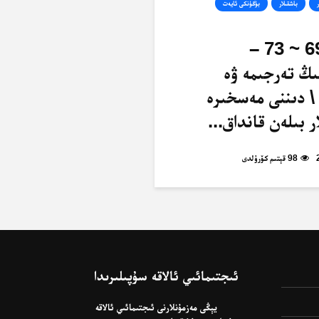
ر
باشقىلار
بۈگۈنكى ئايەت
ئەنئام، 69 ~ 73 –
ىڭ تەرجىمە ۋە
\ دىننى مەسخىرە
ر بىلەن قانداق...
98 قېتىم كۆرۈلدى
ئىجتىمائىي ئالاقە سۇپىلىرىدا
يېڭى مەزمۇنلارنى ئىجتىمائىي ئالاقە