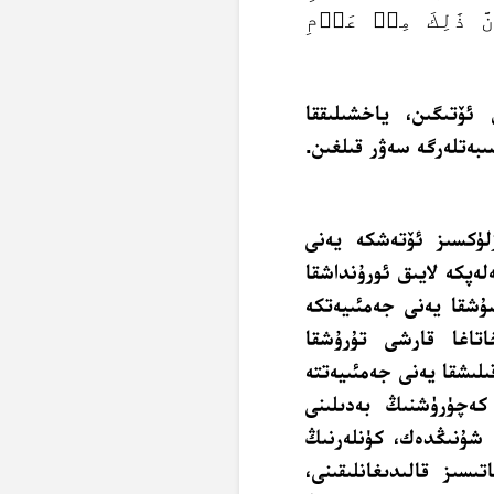
َ ذَٰلِكَ مِنۡ عَزۡمِ
ئۆتىگىن، ياخشىلىققا
بەتلەرگە سەۋر قىلغىن.
زلۈكسىز ئۆتەشكە يەنى
لەپكە لايىق ئورۇنداشقا
سۇشقا يەنى جەمئىيەتكە
اتاغا قارشى تۇرۇشقا
لىشقا يەنى جەمئىيەتتە
ەچۈرۈشنىڭ بەدىلىنى
. شۇنىڭدەك، كۈنلەرنىڭ
ىسىز قالىدىغانلىقىنى،