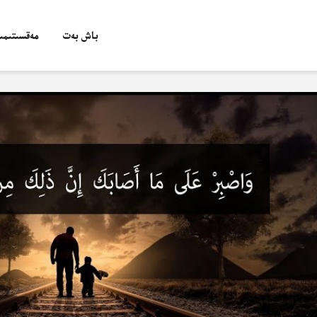
باش بەت
مەقسىتىمىز