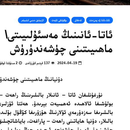
ئاتا-ئانا ۋە پەرزەنت
ئەخلاق
بۈگۈنكى ئايەت
لازىملىق دىنىي ئىلىملەر
ئاتا-ئانىنىڭ مەسئۇلىيىتى\ 
ماھىيىتىنى چۈشەندۈرۈش
2024-04-19
137 قېتىم كۆرۈلدى
2 مىنۇتتا ئوقۇپ بولالايسىز
دۇنيانىڭ ماھىيىتىنى چۈشەندۈ
نۇرغۇنلىغان ئاتا – ئانىلار بالىلىرىنىڭ راھەت 
بولۇشىغا ئالاھىدە ئەھمىيەت بېرىدۇ. ھەتتا ئۆزلىرى
بالىلىرىغا سەزدۈرمەي ئۇلارنىڭ ھۇزۇرىغا كۆڭۈل بۆلىد
بالىلار، دۇنيا ھاياتىنى راھەت – پاراغەت، باياشاتچىل
چۈشىنىدۇ ۋە بۇ چۈشەنچە ئىچىدە چوڭ بولىدۇ. بۇ ئ