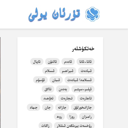
خەتكۈشلەر
ئاتا-ئانا
ئادەم
ئالتۇن
ئايال
ئىبادەت
ئىبراھىم
ئىسلام
ئىسلامدا ئىبادەت
ئىمان
ئۆسۈم
ئېلىم-سېتىم
بەدەن
تالاق
تاھارەت
تىجارەت
تەۋھىد
جازانىخورلۇق
جازانە
جان
جىھاد
رامىزان
روزا
روھ
رۇخسەت بېرىلگەن ئىشلار
زاكات