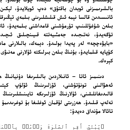
بالىلىرىمىزنى ئوبدان باقتۇق» دەپ ئويلايدۇ، لېكىن 
ئانىسىدىن قالسا نېمە ئىش قىلىشلىرىنى بىلمەي تېڭىرق
بىلەن شۇغۇللىنىپ تۇرمۇشىنى قامداشنى بىلمەيدۇ، ئات
تۈگەيدۇ، نەتىجىدە جەمئىيەتتە قىيىنچىلىق ئىچىد
«بايۋەچچە» لەر پەيدا بولىدۇ. دېمەك، بالىلارنى ما
كۇپايە قىلمايدۇ، بۇنىڭ بىلەن بىرلىكتە ئۇلارنى مەنىۋى
كېرەك.
دىنىمىز ئاتا – ئانىلاردىن بالىلىرىغا دۇنيانىڭ 
ئەھۋالىنى تونۇتۇشنى، ئۆزلىرىنىڭ ئۆلۈپ كېتى
قالىدىغانلىقىنى، ئۇلارنىڭ ئۆزلىرىگە تايىنىشلىرىنىڭ 
تەلەپ قىلىدۇ. ھەزرىتى لۇقمان ئوغلىغا بۇ توغرىدىمۇ ن
تائالا مۇنداق دەيدۇ:
﴿يَٰبُنَيَّ أَقِمِ ٱلصَّلَوٰةَ وَأۡمُرۡ بِٱلۡم