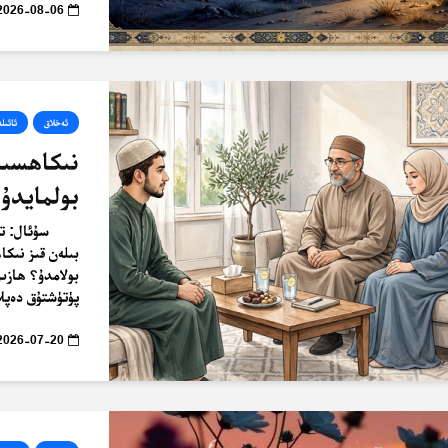
2026-08-06
ئەخلاق
ئائىلە
نىكاھسىز 
بولمايدۇ
سۇئال: ت
بىلەن قىز نىكا
بولامدۇ؟ ھازىر
پۈتۈشتۇق دەپلا
2026-07-20