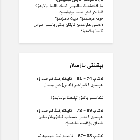
ھاراقكەشنىڭ سالىمىنى ئىلىك ئالسا بولامدۇ؟
ئاياللار ئىش قىلسا بولمامدۇ؟
جۈمە مۇھىممۇ؟ ھېيت نامىزىمۇ؟
دادىسى ھارامدىن تاپقان پۇلنى بالىسى مىراس
ئالسا بولامدۇ؟
يېقىنقى يازمىلار
ئەنئام، 74 ~ 81 – ئايەتلەرنىڭ تەرجىمە ۋە
تەپسىرى \ ئىبراھىم (ئە.س) دىن مىسال
نىكاھسىز يالغۇز قېلىشقا بولمايدۇ؟
ئەنئام، 69 ~ 73 – ئايەتلەرنىڭ تەرجىمە ۋە
تەپسىرى \ دىننى مەسخىرە قىلغۇچىلار بىلەن
قانداق مۇئامىلە قىلىنىدۇ؟
ئەنئام، 63 ~67 – ئايەتلەرنىڭ تەرجىمە ۋە