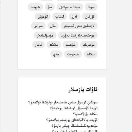
سودا
سودا - سېتىق
سۇ
شېرىك
قۇرئان
قەرز
كىتاب
كۈمۈش
لازىملىق دىنى ئىلىملەر
مال
مىراس
مۇجتەھىدلەرنىڭ دەۋرى
مۇسۇلمانلار
مۇشرىك
مۇھىت
مەككە
ناماز
نىكاھ
ھىجرەت
ھەج
ئاۋات يازمىلار
سۈنئىي ئۇسۇل بىلەن ھامىلىدار بولۇشقا بولامدۇ؟
تويدا ئۇسسۇل ئويناشقا بولامدۇ؟
نىكاھ بۇزۇلامدۇ؟
ئۆيدە يالاڭۋاشتاق يۈرسەم بولامدۇ؟
مۇھەببەتلىشىشنىڭ چېكى بارمۇ؟
قازا نامىزىمنى قاچان ئوقۇيمەن؟