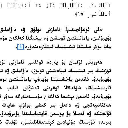
ٱلۡمُنكَرِ وَٱصۡبِرۡ عَلَىٰ مَآ أَصَابَكَۖ إِنّ
ٱلۡأُمُورِ ١٧﴾
«ئى ئوغۇلچىقىم! نامازنى تولۇق ۋە داۋاملىق 
بۇيرۇغىن، يامانلىقتىن توسقىن ۋە بېشىڭغا كەلگەن مۇسى
مانا بۇلار قىلىشقا تېگىشلىك ئىشلاردىندۇر»
[1]
.
ھەزرىتى لۇقمان بۇ يەردە ئوغلىنى نامازنى ئۈ
ئۆزىنىڭ بىر كىشىلىك ئىبادىتىنى تولۇق، داۋاملىق ۋە تە
بۇيرۇيدۇ. ئاندىن ياخشىلىققا بۇيرۇپ يامانلىقتىن تو
ئارىلىشىشقا، شۇنداقلا توغرىنى تەشۋىق قىلىپ خ
بۇيرۇيدۇ. ئاندىن بېشىغا كەلگەن مۇسىبەتلەرگە سەۋر قى
ھەققانىيەتچى ۋە دادىل بىر كىشى بولۇپ ھايات ك
تۆلەشكە ۋە ئەسلا بۇ يولدىن قايتماسلىققا بۇيرۇيدۇ
بىرىدە ئۆزىنىڭ دۇنيادىن كېتىدىغانلىقىنى، ئۇنىڭ ئات