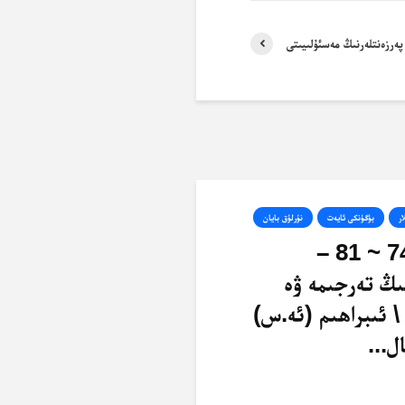
پەرزەنتلەرنىڭ مەسئۇلىيىتى
ار
بۈگۈنكى ئايەت
نۇرلۇق بايان
ئەنئام، 74 ~ 81 –
ىڭ تەرجىمە ۋە
\ ئىبراھىم (ئە.س)
ل...