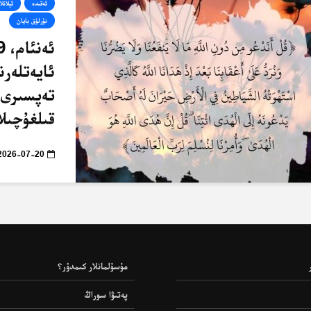
ئەقىدە
ئېلانلا
نۇرلۇق بايان
ئايەتلەرن
تەپسىرى 
قىلغۇچىلا
2026-07-20
مۇسۇلمانلار كىمدۇر؟
پەتىۋا سوراڭ