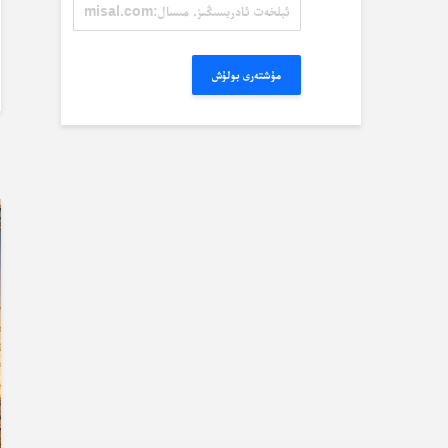
ئېلخەت
ئادرېسىڭىز.
مىسال:
misal@misal.com
مۇشتەرى بولۇش
ب