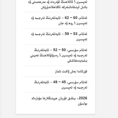
تەپسىرى \ ئاللاھنىڭ قۇدرەت ۋە مەرھەمىتى ۋە
باتىل ئېتىقادكىلەرگە ئاگاھلاندۇرۇش
ئەنئام، 60 ~ 62 – ئايەتلەرنىڭ تەرجىمە ۋە
تەپسىرى \ روھ ۋە جان
ئەنئام، 53 ~ 59 – ئايەتلەرنىڭ تەرجىمە ۋە
تەپسىرى
ئەنئام سۈرىسى، 50 ~ 52 – ئايەتلەرنىڭ
تەرجىمە ۋە تەپسىرى \ رەسۇلۇللاھنىڭ غەيبنى
بىلمەيدىغانلىقى
قۇرئاندا بەش ۋاقىت ناماز
ئەنئام سۈرىسى، 45 ~ 49 – ئايەتلەرنىڭ
تەرجىمە ۋە تەپسىرى
2026- يىللىق قۇربان ھېيتىڭلارغا مۇبارەك
بولسۇن