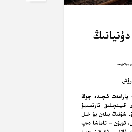
دۇنيانىڭ
رۈش
– پاراغەت ئىچىدە چوڭ
 قىيىنچىلىق تارتسىمۇ
ۇ. شۇنىڭ بىلەن بۇ خىل
ىق، ئويۇن – تاماشا دەپ
اتا – ئانىلار: «بىز