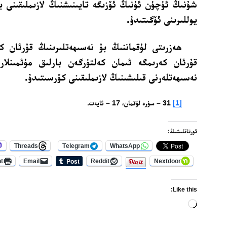
شۇنىڭ ئۈچۈن ئۇنىڭ ئۆزىگە تايىنىشنىڭ لازىملىقىنى ب
يوللىرىنى ئۆگىتىدۇ.
ھەزرىتى لۇقماننىڭ بۇ نەسىھەتلىرىنىڭ قۇرئان كە
قۇرئان كەرىمگە ئىمان كەلتۈرگەن بارلىق مۇئمىنلارن
نەسىھەتلەرنى قىلىشىنىڭ لازىملىقىنى كۆرسىتىدۇ.
[1]
31 – سۈرە لۇقمان، 17 – ئايەت.
ئورتاقلىشىڭ:
Threads
Telegram
WhatsApp
nt
Email
Reddit
Nextdoor
Like this:
Loading…