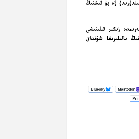
ىلدۈرىدۇ ۋە بۇ ئىشنىڭ
رىمدە زىكىر قىلىنىشى
ىڭ بالىلىرىغا شۇنداق
Bluesky
Mastodon
Pri