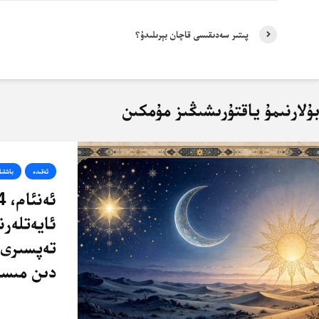
پىتىر سەدىقىسى قاچان بېرىلىدۇ؟
ۇلارنىمۇ ياقتۇرىشىڭىز مۇمكىن
ئەقىدە
باشقىل
ئايەتلەرن
تەپسىرى 
دىن مىسا