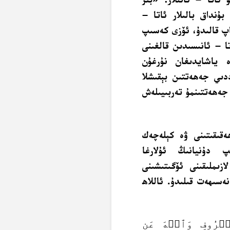
بۇنداق بالىلار ئاتا –
اپ قالىدۇ، ئۆزى كەسىپ
ا – ئانىسىدىن قالغىنى
ە ياشايدىغان نۇرغۇن
ددىي جەھەتتىن بېقىشلا
 جەھەتتىنمۇ تەربىيىلەش
ھەقىقىتىنى ۋە كېلەچەك
پ دۇنيانىڭ ئۇلارغا
لازىملىقىنى ئۆگىتىشىنى
ەسىھەت قىلىدۇ. ئاللاھ
َعۡرُوفِ وَٱنۡهَ عَنِ