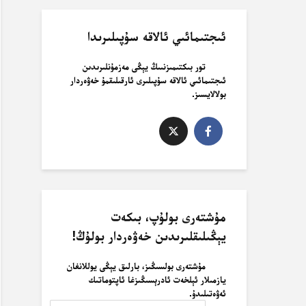
ئىجتىمائىي ئالاقە سۇپىلىرىدا
تور بىكتىمىزنىىڭ يېڭى مەزمۇنلىرىدىن
ئىجتىمائىي ئالاقە سۇپىلىرى ئارقىلىقمۇ خەۋەردار
بولالايسىز.
مۇشتەرى بولۇپ، بىكەت
يېڭىلىقلىرىدىن خەۋەردار بولۇڭ!
مۇشتەرى بولسىڭىز، بارلىق يېڭى يوللانغان
يازمىلار ئېلخەت ئادرېسىڭىزغا ئاپتوماتىك
ئەۋەتىلىدۇ.