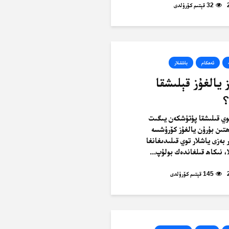
32 قېتىم كۆرۈلدى
ئەھكام
باشقىلار
يالغۇز قېلىشقا
؟
وي قىلىشقا پۈتۈشكەن يىگىت
ھتىن بۇرۇن يالغۇز كۆرۈشسە
 بەزى ياشلار توي قىلىدىغانغا
، نىكاھ قىلغاندەك بولۇپ...
145 قېتىم كۆرۈلدى