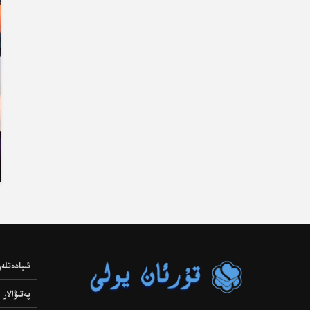
ئىبادەتلەر
پەتىۋالار