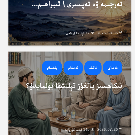
تەرجىمە ۋە تەپسىرى \ ئىبراھىم...
2026-08-06
32 قېتىم كۆرۈلدى
ئەخلاق
ئائىلە
ئەھكام
باشقىلار
نىكاھسىز يالغۇز قېلىشقا بولمايدۇ؟
2026-07-20
145 قېتىم كۆرۈلدى