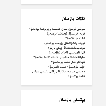
ئاۋات يازمىلار
سۈنئىي ئۇسۇل بىلەن ھامىلىدار بولۇشقا بولامدۇ؟
تويدا ئۇسسۇل ئويناشقا بولامدۇ؟
نىكاھ بۇزۇلامدۇ؟
ئۆيدە يالاڭۋاشتاق يۈرسەم بولامدۇ؟
مۇھەببەتلىشىشنىڭ چېكى بارمۇ؟
قازا نامىزىمنى قاچان ئوقۇيمەن؟
ھاراقكەشنىڭ سالىمىنى ئىلىك ئالسا بولامدۇ؟
ئاياللار ئىش قىلسا بولمامدۇ؟
جۈمە مۇھىممۇ؟ ھېيت نامىزىمۇ؟
دادىسى ھارامدىن تاپقان پۇلنى بالىسى مىراس
ئالسا بولامدۇ؟
يېقىنقى يازمىلار