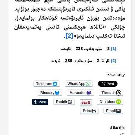
ياكى ۋاقىتتىن ئىلگىرى ئايرىۋېتىشكە مەجبۇر بولۇپ،
مۇددەتتىن بۇرۇن ئايرىۋەتسە گۇناھكار بولمايدۇ.
چۈنكى «ئاللاھ ھېچكىمنى تاقىتى يەتمەيدىغان
ئىشقا تەكلىپ قىلمايدۇ»
[2]
.
[1]
2 – سۈرە بەقەرە، 233 – ئايەت.
[2]
قاراڭ: 2 – سۈرە بەقەرە، 286 – ئايەت.
ئورتاقلىشىڭ:
Telegram
WhatsApp
Bluesky
Mastodon
Threads
Reddit
Nextdoor
Print
Email
Like this: