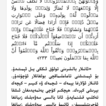
وَكِسۡوَتُهُنَّ بِٱلۡمَعۡرُوفِۚ لَا تُكَلَّفُ نَفۡسٌ
إِلَّا وُسۡعَهَاۚ لَا تُضَآرَّ وَٰلِدَةُۢ بِوَلَدِهَا وَلَا
مَوۡلُودٞ لَّهُۥ بِوَلَدِهِۦۚ وَعَلَى ٱلۡوَارِثِ
مِثۡلُ ذَٰلِكَۗ فَإِنۡ أَرَادَا فِصَالًا عَن تَرَاضٖ
مِّنۡهُمَا وَتَشَاوُرٖ فَلَا جُنَاحَ عَلَيۡهِمَاۗ وَإِنۡ
أَرَدتُّمۡ أَن تَسۡتَرۡضِعُوٓاْ أَوۡلَٰدَكُمۡ فَلَا جُنَاحَ
عَلَيۡكُمۡ إِذَا سَلَّمۡتُم مَّآ ءَاتَيۡتُم
بِٱلۡمَعۡرُوفِۗ وَٱتَّقُواْ ٱللَّهَ وَٱعۡلَمُوٓاْ أَنَّ
ٱللَّهَ بِمَا تَعۡمَلُونَ بَصِيرٞ ٢٣٣﴾
«ئانىلار بالىلىرىنى تولۇق ئىككى يىل ئېمىتىدۇ.
بۇ ئېمىتىشنى تاماملىماقچى بولغانلار ئۈچۈندۇر.
ئاتىلار ئۇلارغا يېمەك – ئىچمەك ۋە كىيىم – كېچەك
بېرىشى كېرەك. ھېچكىم كۈچى يەتمەيدىغان ئىشقا
تەكلىپ قىلىنمايدۇ. ئانا بالىسى سەۋەبلىك زىيانغا
ئۇچرىتىلمىسۇن، ئاتىمۇ بالىسى سەۋەبلىك زىيانغا