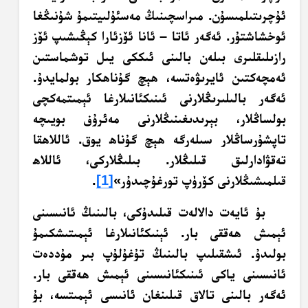
ئۇچرىتىلمىسۇن. مىراسچىنىڭ مەسئۇلىيتىمۇ شۇنىڭغا
ئوخشاشتۇر. ئەگەر ئاتا – ئانا ئۆزئارا كېڭىشىپ ئۆز
رازىلىقلىرى بىلەن بالىنى ئىككى يىل توشماستىن
ئەمچەكتىن ئايرىۋەتسە، ھېچ گۇناھكار بولمايدۇ.
ئەگەر بالىلىرىڭلارنى ئىنىكئانىلارغا ئېمىتمەكچى
بولساڭلار، بېرىدىغىنىڭلارنى مەئرۇف بويىچە
تاپشۇرساڭلار سىلەرگە ھېچ گۇناھ يوق. ئاللاھقا
تەقۋادارلىق قىلىڭلار. بىلىڭلاركى، ئاللاھ
قىلمىشىڭلارنى كۆرۈپ تورغۇچىدۇر»
[1]
.
بۇ ئايەت دالالەت قىلىدۇكى، بالىنىڭ ئانىسىنى
ئېمىش ھەققى بار. ئېنىكئانىلارغا ئېمىتىشكىمۇ
بولىدۇ. ئىشقىلىپ بالىنىڭ تۇغۇلۇپ بىر مۇددەت
ئانىسىنى ياكى ئىنىكئانىسىنى ئېمىش ھەققى بار.
ئەگەر بالىنى تالاق قىلىنغان ئانىسى ئېمىتسە، بۇ