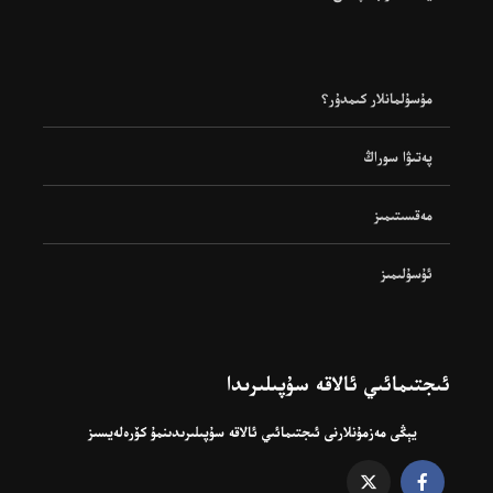
مۇسۇلمانلار كىمدۇر؟
پەتىۋا سوراڭ
مەقسىتىمىز
ئۇسۇلىمىز
ئىجتىمائىي ئالاقە سۇپىلىرىدا
يېڭى مەزمۇنلارنى ئىجتىمائىي ئالاقە سۇپىلىرىدىنمۇ كۆرەلەيسىز