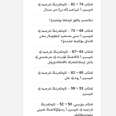
ئەنئام، 74 ~ 81 – ئايەتلەرنىڭ تەرجىمە ۋە
تەپسىرى \ ئىبراھىم (ئە.س) دىن مىسال
نىكاھسىز يالغۇز قېلىشقا بولمايدۇ؟
ئەنئام، 69 ~ 73 – ئايەتلەرنىڭ تەرجىمە ۋە
تەپسىرى \ دىننى مەسخىرە قىلغۇچىلار بىلەن
قانداق مۇئامىلە قىلىنىدۇ؟
ئەنئام، 63 ~67 – ئايەتلەرنىڭ تەرجىمە ۋە
تەپسىرى \ ئاللاھنىڭ قۇدرەت ۋە مەرھەمىتى ۋە
باتىل ئېتىقادكىلەرگە ئاگاھلاندۇرۇش
ئەنئام، 60 ~ 62 – ئايەتلەرنىڭ تەرجىمە ۋە
تەپسىرى \ روھ ۋە جان
ئەنئام، 53 ~ 59 – ئايەتلەرنىڭ تەرجىمە ۋە
تەپسىرى
ئەنئام سۈرىسى، 50 ~ 52 – ئايەتلەرنىڭ
تەرجىمە ۋە تەپسىرى \ رەسۇلۇللاھنىڭ غەيبنى
بىلمەيدىغانلىقى