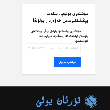
مۇشتەرى بولۇپ، بىكەت
يېڭىلىقلىرىدىن خەۋەردار بولۇڭ!
مۇشتەرى بولسىڭىز، بارلىق يېڭى يوللانغان
يازمىلار ئېلخەت ئادرېسىڭىزغا ئاپتوماتىك
ئەۋەتىلىدۇ.
ئېلخەت
ئادرېسىڭىز.
مىسال:
misal@misal.com
مۇشتەرى بولۇش