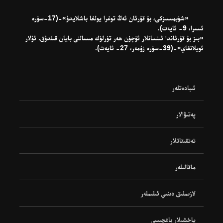
«شۈبھىسىزكى، بۇ قۇرئان ئەڭ توغرا يولغا باشلايدۇ»-(17-سۈرە
ئىسرا، 9- ئايەت).
«بىز بۇ قۇرئاندا ئىنسانلار ئۈچۈن ھەر تۈرلۈك مىسالنى بايان قىلدۇق. ئۇلار
ئويلانغاي»-(39-سۈرە زۇمەر، 27- ئايەت).
ئىبادەتلەر
پەتىۋالار
تەتقىقاتلار
ماقالىلەر
لازىملىق دىنىي ئىلىملەر
ياخشىلار باغچىسى