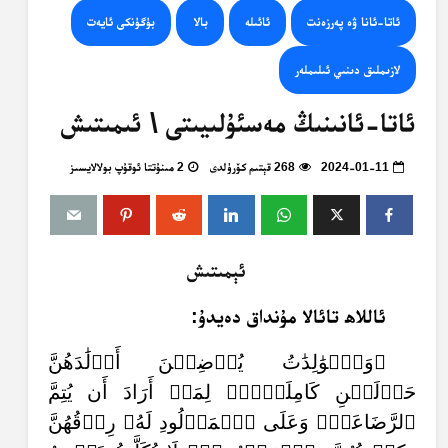
ئاتا-ئانا ۋە پەرزەنت
ئائىلە
بالا
بۈگۈنكى ئايەت
لازىملىق دىنىي ئىلىملەر
ئاتا-ئانىنىڭ مەسئۇلىيىتى \ ئىمىتىش
2024-01-11
268 قېتىم كۆرۈلدى
2 مىنۇتتا ئوقۇپ بولالايسىز
ئېمىتىش
ئاللاھ تائالا مۇنداق دەيدۇ:
﴿وَٱلۡوَٰلِدَٰتُ يُرۡضِعۡنَ أَوۡلَٰدَهُنَّ
حَوۡلَيۡنِ كَامِلَيۡنِۖ لِمَنۡ أَرَادَ أَن يُتِمَّ
ٱلرَّضَاعَةَۚ وَعَلَى ٱلۡمَوۡلُودِ لَهُۥ رِزۡقُهُنَّ