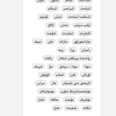
ئىبادەت
ئىبراھىم
ئىسلام
ئىسلامدا ئىبادەت
ئىمان
ئۆسۈم
ئېلىم-سېتىم
بەدەن
تالاق
تاھارەت
تىجارەت
تەۋھىد
جازانىخورلۇق
جازانە
جان
جىھاد
رامىزان
روزا
روھ
رۇخسەت بېرىلگەن ئىشلار
زاكات
سودا
سودا - سېتىق
سۇ
شېرىك
قۇرئان
قەرز
كىتاب
كۈمۈش
لازىملىق دىنى ئىلىملەر
مال
مىراس
مۇجتەھىدلەرنىڭ دەۋرى
مۇسۇلمانلار
مۇشرىك
مۇھىت
مەككە
ناماز
نىكاھ
ھىجرەت
ھەج