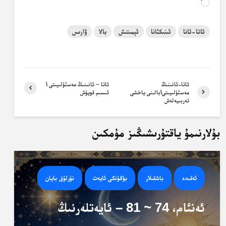
Loading…
ئاتا-ئانا
ئىنىكئانا
ئېمىتىش
بالا
ۋارىس
ئاتا-ئانىنىڭ
ئاتا – ئانىنىڭ مەسئۇلىيىتى \
مەسئۇلىيىتى\بالىنى ياخشى
ئىسىم قويۇش
تەربىيەلەش
بۇلارنىمۇ ياقتۇرىشىڭىز مۇمكىن
ئەقىدە
باشقىلار
بۈگۈنكى ئايەت
نۇرلۇق بايان
ئەنئام، 74 ~ 81 – ئايەتلەرنىڭ