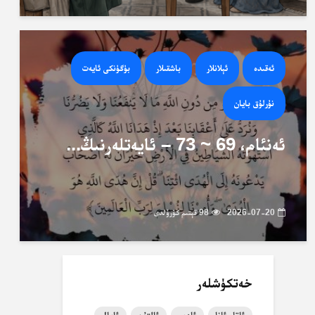
ئەقىدە
ئېلانلار
باشقىلار
بۈگۈنكى ئايەت
نۇرلۇق بايان
ئەنئام، 69 ~ 73 – ئايەتلەرنىڭ...
2026-07-20
98 قېتىم كۆرۈلدى
خەتكۈشلەر
ئاتا-ئانا
ئادەم
ئالتۇن
ئايال