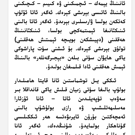
ئانىنىڭ يېمەك – ئىچمىكىنى ۋە كىيىم – كىچىكىنى
بالىنىڭ ئاتىسى بېرىشى كېرەك. ئەگەر ئاتا ئۆلۈپ
كەتكەن بولسا ۋارىسلىرى بېرىدۇ. ئەگەر ئاتا بالىنى
ئىنىكئانىغا ئېمىتمەكچى بولسا، ئىنىكئانىنىڭ
ھەققىنى (دېيىشكەن بويىچە ئېمىتىش ھەققىنى)
تولۇق بېرىشى كېرەك. بۇ ئىشنى سۈت پاراشوكى
ياكى ھايۋان سۈتى بىلەن «بېجىرگەنلەر» بالىنىڭ
ئېمىش ھەققىنى ئادا قىلمىغان بولىدۇ.
ئىككى يىل توشماستىن ئانا قايتا ھامىلىدار
بولۇپ بالىغا سۈتى زىيان قىلىش ياكى قانداقلا بىر
سەۋەب تۈپەيلىدىن ئاتا – ئانا ئۆزئارا
مەسلىھەتلىشىپ ۋە رازى بولۇشۇپ بالىنى
ئەمچەكتىن بۇرۇن ئايرىۋەتسە ھەر ئىككىلىسى
گۇناھكار بولمايدۇ. شۇنىڭدەك، ئەگەر ئانا
كېسەللىكى سەۋەبىدىن بالىنى ھېچ ئېمىتەلمىسە