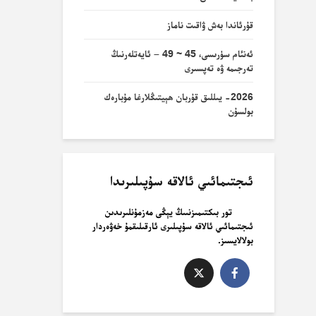
قۇرئاندا بەش ۋاقىت ناماز
ئەنئام سۈرىسى، 45 ~ 49 – ئايەتلەرنىڭ
تەرجىمە ۋە تەپسىرى
2026- يىللىق قۇربان ھېيتىڭلارغا مۇبارەك
بولسۇن
ئىجتىمائىي ئالاقە سۇپىلىرىدا
تور بىكتىمىزنىىڭ يېڭى مەزمۇنلىرىدىن
ئىجتىمائىي ئالاقە سۇپىلىرى ئارقىلىقمۇ خەۋەردار
بولالايسىز.