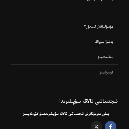
مۇسۇلمانلار كىمدۇر؟
پەتىۋا سوراڭ
مەقسىتىمىز
ئۇسۇلىمىز
ئىجتىمائىي ئالاقە سۇپىلىرىدا
يېڭى مەزمۇنلارنى ئىجتىمائىي ئالاقە سۇپىلىرىدىنمۇ كۆرەلەيسىز