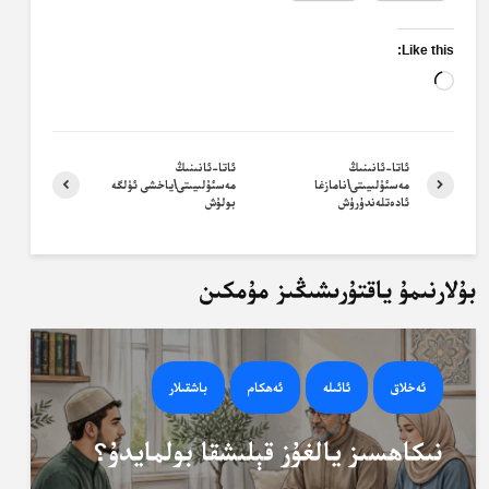
Like this:
Loading…
ئاتا-ئانىنىڭ
ئاتا-ئانىنىڭ
مەسئۇلىيىتى\نامازغا
مەسئۇلىيىتى\ياخشى ئۈلگە
ئادەتلەندۈرۈش
بولۇش
بۇلارنىمۇ ياقتۇرىشىڭىز مۇمكىن
ئەخلاق
ئائىلە
ئەھكام
باشقىلار
نىكاھسىز يالغۇز قېلىشقا بولمايدۇ؟