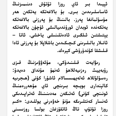
ئېيىدا بىر ئاي روزا تۇتۇش دىنىمىزنىڭ
ئاساسلىرىدىن بىرى. بۇ بالاغەتكە يەتكەن ھەر
مۇسۇلمانغا پەرز. بالىنىڭ بۇ پەرزنى بالاغەتكە
يەتكەندە ئوبدان ئورۇندىيالىشى ئۈچۈن بالاغەتكە
يېتىشتىن ئىلگىرى ئادەتلىنىشى ياخشى. ئاتا –
ئانىلار بالىلىرىنى كىچىكىدىن باشلاپلا بۇ پەرزنى ئادا
قىلىشقا كۆندۈرۈشى كېرەك.
رىۋايەت قىلىنىدۇكى، مۇئەۋۋىزنىڭ قىزى
رۇبەييىئـ رەزىيەللاھۇ ئەنھۇ مۇنداق دەيدۇ:
رەسۇلۇللاھ ئەلەيھىسسالام ئاشۇرا كۈنى (ھىجرىيە
كالېندارى بويىچە بىرىنچى ئاي مۇھەررەمنىڭ
ئونىنچى كۈنى) ئەتىگەن مەدىنىنىڭ ئەتراپىدىكى
ئەنسار كەنتلىرىگە مۇنۇ خەۋەرنى يوللىدى: «كىم
روزا تۇتۇپ تاڭ ئاتقۇزغان بولسا روزىسىنى