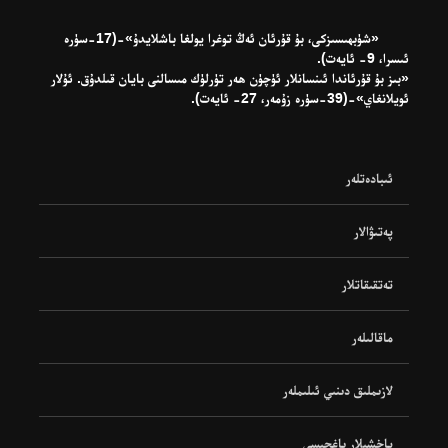
«شۈبھىسىزكى، بۇ قۇرئان ئەڭ توغرا يولغا باشلايدۇ»-(17-سۈرە
ئىسرا، 9- ئايەت).
«بىز بۇ قۇرئاندا ئىنسانلار ئۈچۈن ھەر تۈرلۈك مىسالنى بايان قىلدۇق. ئۇلار
ئويلانغاي»-(39-سۈرە زۇمەر، 27- ئايەت).
ئىبادەتلەر
پەتىۋالار
تەتقىقاتلار
ماقالىلەر
لازىملىق دىنىي ئىلىملەر
ياخشىلار باغچىسى