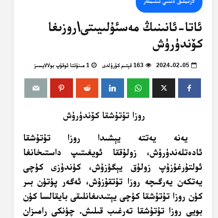
لازىملىق دىنىي ئىلىملەر
ئاتا-ئانىنىڭ مەسئۇلىيىتى\روزىغا
كۆندۈرۈش
2024-02-05
163 قېتىم كۆرۈلدى
1 مىنۇتتا ئوقۇپ بولالايسىز
روزا تۇتۇشقا كۆندۈرۈش
يەنە يەتتە يېشىدا روزا تۇتۇشقا
ئادەتلەندۈرۈش، زولۇققا ئويغىتىپ داستىخانغا
ئولتۇرغۇزۇپ زولۇق يېگۈزۈش، كۈندۈزى كۈچى
يەتكەن يەرگىچە روزا تۇتقۇزۇش، ئەگەر پۈتۈن بىر
كۈن روزا تۇتۇشقا كۈچى يېتىدىغانلىقى بايقالسا كۈن
بويى روزا تۇتۇشقا تەرغىب قىلىش. چۈنكى رامىزان