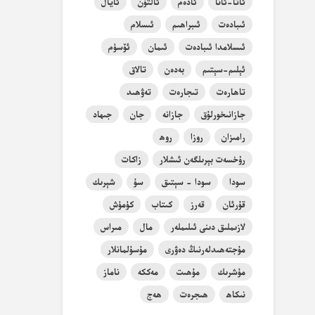
ئاتا-ئانا
ئادەم
ئالتۇن
ئايال
ئىبادەت
ئىبراھىم
ئىسلام
ئىسلامدا ئىبادەت
ئىمان
ئۆسۈم
ئېلىم-سېتىم
بەدەن
تالاق
تاھارەت
تىجارەت
تەۋھىد
جازانىخورلۇق
جازانە
جان
جىھاد
رامىزان
روزا
روھ
رۇخسەت بېرىلگەن ئىشلار
زاكات
سودا
سودا - سېتىق
سۇ
شېرىك
قۇرئان
قەرز
كىتاب
كۈمۈش
لازىملىق دىنى ئىلىملەر
مال
مىراس
مۇجتەھىدلەرنىڭ دەۋرى
مۇسۇلمانلار
مۇشرىك
مۇھىت
مەككە
ناماز
نىكاھ
ھىجرەت
ھەج