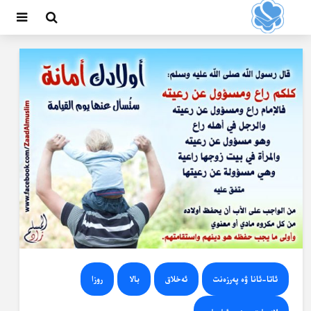
ئاتا-ئانا ۋە پەرزەنت
ئەخلاق
بالا
روزا