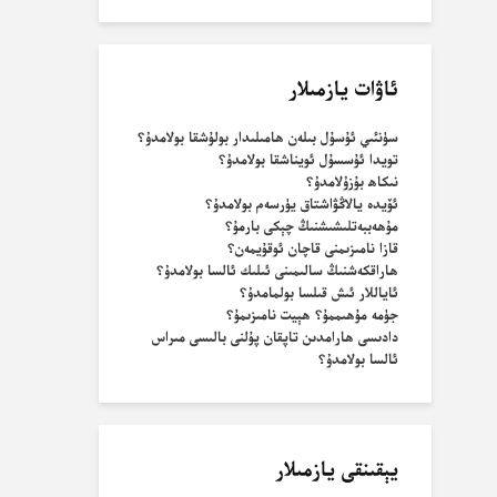
ئاۋات يازمىلار
سۈنئىي ئۇسۇل بىلەن ھامىلىدار بولۇشقا بولامدۇ؟
تويدا ئۇسسۇل ئويناشقا بولامدۇ؟
نىكاھ بۇزۇلامدۇ؟
ئۆيدە يالاڭۋاشتاق يۈرسەم بولامدۇ؟
مۇھەببەتلىشىشنىڭ چېكى بارمۇ؟
قازا نامىزىمنى قاچان ئوقۇيمەن؟
ھاراقكەشنىڭ سالىمىنى ئىلىك ئالسا بولامدۇ؟
ئاياللار ئىش قىلسا بولمامدۇ؟
جۈمە مۇھىممۇ؟ ھېيت نامىزىمۇ؟
دادىسى ھارامدىن تاپقان پۇلنى بالىسى مىراس
ئالسا بولامدۇ؟
يېقىنقى يازمىلار