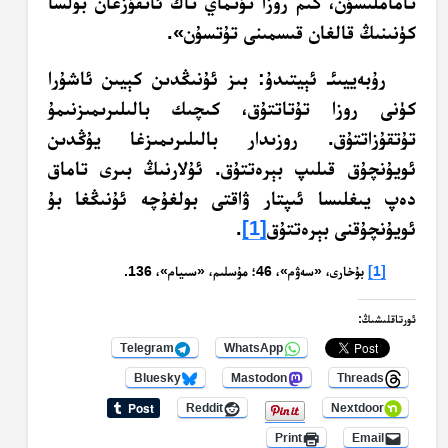
تاماملىسۇن، كىم روزا تۇتماي تاڭ ئاتقۇزغان بولسا
كۈنىنىڭ قالغان قىسمىنى تۇتسۇن».
رۇبەييىئـ ئېيتىدۇ: بىز ئۇنىڭدىن كېيىن ئاشۇرا
كۈنى روزا تۇتاتتۇق، كىچىك بالىلىرىمىزنىمۇ
تۇتقۇزاتتۇق. روزىدار بالىلىرىمىزغا يۇڭدىن
ئويۇنچۇق قىلىپ بېرەتتۇق. ئۇلارنىڭ بىرى تاماق
دەپ يىغلىسا ئىپتار ۋاقتى بولغۇچە ئۇنىڭغا بۇ
ئويۇنچۇقنى بېرەتتۇق
[1]
.
[1]
بۇخارى، «سەۋم»، 46؛ مۇسلىم، «سىيام»، 136.
ئورتاقلىشىڭ:
Telegram
WhatsApp
Bluesky
Mastodon
Threads
Reddit
Nextdoor
Print
Email