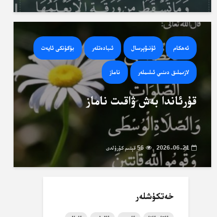
ئەھكام
ئۇنىۋېرسال
ئىبادەتلەر
بۈگۈنكى ئايەت
لازىملىق دىنىي ئىلىملەر
ناماز
قۇرئاندا بەش ۋاقىت ناماز
2026-06-21
56 قېتىم كۆرۈلدى
خەتكۈشلەر