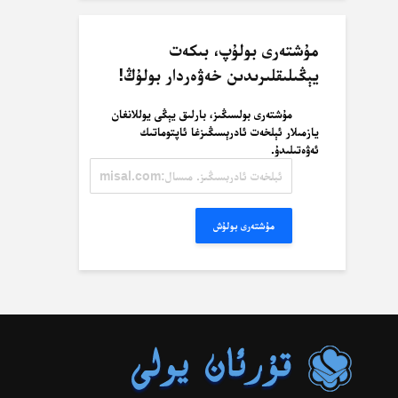
مۇشتەرى بولۇپ، بىكەت
يېڭىلىقلىرىدىن خەۋەردار بولۇڭ!
مۇشتەرى بولسىڭىز، بارلىق يېڭى يوللانغان
يازمىلار ئېلخەت ئادرېسىڭىزغا ئاپتوماتىك
ئەۋەتىلىدۇ.
ئېلخەت
ئادرېسىڭىز.
مىسال:
misal@misal.com
مۇشتەرى بولۇش