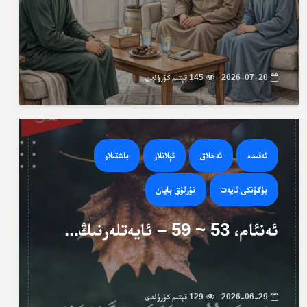
2026-07-20
145 قېتىم كۆرۈلدى
ئەقىدە
ئەخلاق
ئېلانلار
باشقىلار
بۈگۈنكى ئايەت
نۇرلۇق بايان
ئەنئام، 53 ~ 59 – ئايەتلەرنىڭ...
2026-06-29
129 قېتىم كۆرۈلدى