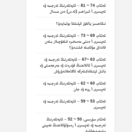
ئەنئام، 74 ~ 81 – ئايەتلەرنىڭ تەرجىمە ۋە
تەپسىرى \ ئىبراھىم (ئە.س) دىن مىسال
نىكاھسىز يالغۇز قېلىشقا بولمايدۇ؟
ئەنئام، 69 ~ 73 – ئايەتلەرنىڭ تەرجىمە ۋە
تەپسىرى \ دىننى مەسخىرە قىلغۇچىلار بىلەن
قانداق مۇئامىلە قىلىنىدۇ؟
ئەنئام، 63 ~67 – ئايەتلەرنىڭ تەرجىمە ۋە
تەپسىرى \ ئاللاھنىڭ قۇدرەت ۋە مەرھەمىتى ۋە
باتىل ئېتىقادكىلەرگە ئاگاھلاندۇرۇش
ئەنئام، 60 ~ 62 – ئايەتلەرنىڭ تەرجىمە ۋە
تەپسىرى \ روھ ۋە جان
ئەنئام، 53 ~ 59 – ئايەتلەرنىڭ تەرجىمە ۋە
تەپسىرى
ئەنئام سۈرىسى، 50 ~ 52 – ئايەتلەرنىڭ
تەرجىمە ۋە تەپسىرى \ رەسۇلۇللاھنىڭ غەيبنى
بىلمەيدىغانلىقى