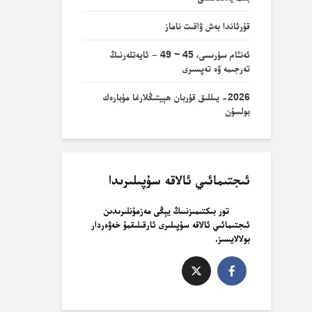
قۇرئاندا بەش ۋاقىت ناماز
ئەنئام سۈرىسى، 45 ~ 49 – ئايەتلەرنىڭ
تەرجىمە ۋە تەپسىرى
2026- يىللىق قۇربان ھېيتىڭلارغا مۇبارەك
بولسۇن
ئىجتىمائىي ئالاقە سۇپىلىرىدا
تور بىكتىمىزنىىڭ يېڭى مەزمۇنلىرىدىن
ئىجتىمائىي ئالاقە سۇپىلىرى ئارقىلىقمۇ خەۋەردار
بولالايسىز.