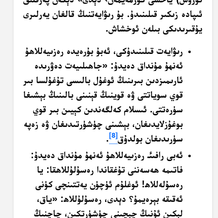
ئىپادە زىكىر قىلىنىدۇ. بۇ رىۋايەتنىڭ قالغان يەرلىرى
يۇقىرىدىكى بىلەن ئوخشاش.
رىۋايەت قىلىنىدۇكى، ئەبۇ بۇرەيدە رەزىيەللاھۇ
ئەنھۇ مۇنداق دەيدۇ: «جاھىلىيەت دەۋرىدە
ئارىمىزدىن بىرىنىڭ ئوغۇل بالىسى تۇغۇلسا بىر
قوي سوياتتى ۋە قوينىڭ قېنىنى بالىنىڭ بېشىغا
سۈرەتتى. ئىسلام كەلگەندىن كېيىن بىر قوي
بوغۇزلايدىغان، بېشىنى چۈشۈرتىدىغان ۋە زەپە
[8]
سۈرىدىغان بولدۇق
.
ئەبى رافىئـ رەزىيەللاھۇ ئەنھۇ مۇنداق دەيدۇ:
فاتىمە ھەسەننى تۇغقاندا رەسۇلۇللاھقا: يا
رەسۇلەللاھ! ئوغلۇم ئۈچۈن يەتتىنچى كۈنى
ئەقىقە بېرەيمۇ؟ دېدى، رەسۇلۇللاھ: «ياق،
لېكىن ئۇنىڭ چېچىنى چۈشۈرتكىن، چاچنىڭ