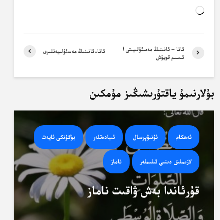
Loading…
ئاتا – ئانىنىڭ مەسئۇلىيىتى \
ئاتا-ئانىنىڭ مەسئۇلىيەتلىرى
ئىسىم قويۇش
بۇلارنىمۇ ياقتۇرىشىڭىز مۇمكىن
ئەھكام
ئۇنىۋېرسال
ئىبادەتلەر
بۈگۈنكى ئايەت
لازىملىق دىنىي ئىلىملەر
ناماز
قۇرئاندا بەش ۋاقىت ناماز