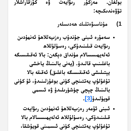
بولغان. مەزكۇر رىۋايەت ۋە كۆزقاراشلار
تۆۋەندىكىچە:
1) مۇناسىۋەتلىك ھەدىسلەر
سەمۇرە ئىبنى جۇندۇب رەزىيەللاھۇ ئەنھۇدىن
رىۋايەت قىلىنىدۇكى، رەسۇلۇللاھ
ئەلەيھىسسالام مۇنداق دېگەن: بالا ئەقىقىسىگە
باغلىنىپ قالىدۇ. (يەنى بالىنىڭ ياخشى
يېتىلىشى ئەقىقىسىگە باغلىق) ئەقىقە بالا
تۇغۇلۇپ يەتتىنچى كۈنى بوغۇزلىنىدۇ، ئۇ كۈنى
بالىنىڭ چېچى چۈشۈرىلىدۇ ۋە ئىسمى
قويۇلىدۇ
[3]
.
ئىبنى ئۆمەر رەزىيەللاھۇ ئەنھۇدىن رىۋايەت
قىلىنىدۇكى، رەسۇلۇللاھ ئەلەيھىسسالام بالا
تۇغۇلۇپ يەتتىنچى كۈنى ئىسمىنى قويۇشقا،