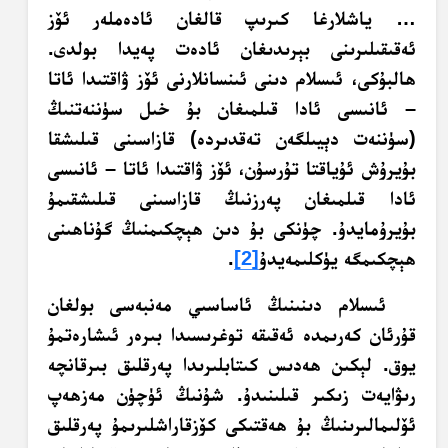
… ياشلارغا كىرىپ قالغان ئادەملەر ئۆز
ئەقىقىلىرىنى بېرىدىغان ئادەت پەيدا بولدى.
ھالبۇكى، ئىسلام دىنى ئىنسانلارنى ئۆز ۋاقتىدا ئاتا
– ئانىسى ئادا قىلمىغان بۇ خىل سۈننەتنىڭ
(سۈننەت دېيىلگەن تەقدىردە) قازاسىنى قىلىشقا
بۇيرۇش ئۇياقتا تۇرسۇن، ئۆز ۋاقتىدا ئاتا – ئانىسى
ئادا قىلمىغان پەرزنىڭ قازاسىنى قىلىشقىمۇ
بۇيرۇمايدۇ. چۈنكى بۇ دىن ھېچكىمنىڭ گۇناھىنى
ھېچكىمگە يۈكلىمەيدۇ
[2]
.
ئىسلام دىنىنىڭ ئاساسىي مەنبەسى بولغان
قۇرئان كەرىمدە ئەقىقە توغرىسىدا بىرەر ئىشارەتمۇ
يوق. لېكىن ھەدىس كىتابلىرىدا پەرقلىق بىرقانچە
رىۋايەت زىكىر قىلىنىدۇ. شۇنىڭ ئۈچۈن مەزھەپ
ئۆلىمالىرىنىڭ بۇ ھەقتىكى كۆزقاراشلىرىمۇ پەرقلىق