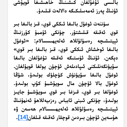
بالىسى تۇغۇلغان كىشىنىڭ خاھىشىغا قويۇشى
ئۇنىڭ پەرز ئەمەسلىكىگە دالالەت قىلىدۇ.
سۈننەت ئوغۇل بالىغا ئىككى قوي، قىز بالىغا بىر
قوي ئەقىقە قىلىشتۇر. چۈنكى ئۇممۇ كۇرزنىڭ
ئېيتىشىچە رەسۇلۇللاھ ئەلەيھىسسالام: «ئوغۇل
بالىغا ئوخشاش ئىككى قوي، قىز بالىغا بىر قوي»
دېگەن. ئۇنىڭ ئۈستىگە ئەقىقە تۇغۇلغان بالىغا
سۆيۈنگەنلىكنى ئىپادىلەش ئۈچۈن يولغا قويۇلغان.
ئوغۇل بالىغا سۆيۈنۈش كۈچلۈك بولىدۇ، شۇڭا
ئوغۇل بالا ئۈچۈن مال سويۇشمۇ كۆپ بولىدۇ.
ئوغۇلغا بىر قوي، قىزغا بىر قوي سويۇشمۇ جايىز
بولىدۇ، چۈنكى ئىبنى ئابباس رەزىيەللاھۇ ئەنھۇنىڭ
ئېيتىشىچە رەسۇلۇللاھ ئەلەيھىسسالام ھەسەن ۋە
ھۇسەين ئۈچۈن بىردىن قوچقار ئەقىقە قىلغان
[14]
.