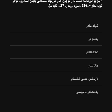
«بىز بۇ قۇرئاندا ئىنسانلار ئۈچۈن ھەر تۈرلۈك مىسالنى بايان قىلدۇق. ئۇلار
ئويلانغاي»-(39-سۈرە زۇمەر، 27- ئايەت).
ئىبادەتلەر
پەتىۋالار
تەتقىقاتلار
ماقالىلەر
لازىملىق دىنىي ئىلىملەر
ياخشىلار باغچىسى