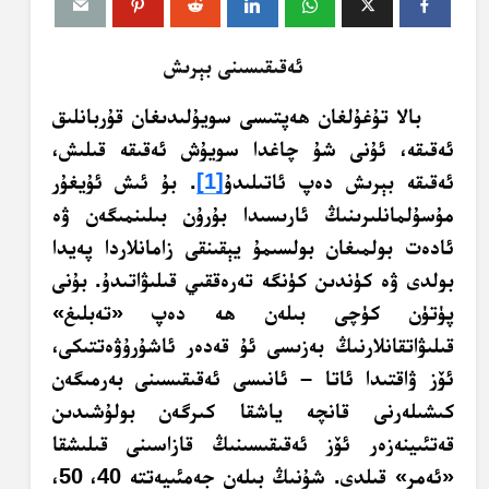
ئەقىقىسىنى بېرىش
بالا تۇغۇلغان ھەپتىسى سويۇلىدىغان قۇربانلىق
ئەقىقە، ئۇنى شۇ چاغدا سويۇش ئەقىقە قىلىش،
ئەقىقە بېرىش دەپ ئاتىلىدۇ
[1]
. بۇ ئىش ئۇيغۇر
مۇسۇلمانلىرىنىڭ ئارىسىدا بۇرۇن بىلىنمىگەن ۋە
ئادەت بولمىغان بولسىمۇ يېقىنقى زامانلاردا پەيدا
بولدى ۋە كۈندىن كۈنگە تەرەققىي قىلىۋاتىدۇ. بۇنى
پۈتۈن كۈچى بىلەن ھە دەپ «تەبلىغ»
قىلىۋاتقانلارنىڭ بەزىسى ئۇ قەدەر ئاشۇرۇۋەتتىكى،
ئۆز ۋاقتىدا ئاتا – ئانىسى ئەقىقىسىنى بەرمىگەن
كىشىلەرنى قانچە ياشقا كىرگەن بولۇشىدىن
قەتئىينەزەر ئۆز ئەقىقىسىنىڭ قازاسىنى قىلىشقا
«ئەمر» قىلدى. شۇنىڭ بىلەن جەمئىيەتتە 40، 50،