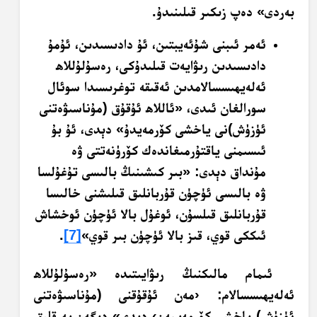
بەردى» دەپ زىكىر قىلىنىدۇ.
ئەمر ئىبنى شۇئەيبتىن، ئۇ دادىسىدىن، ئۇمۇ
دادىسىدىن رىۋايەت قىلىدۇكى، رەسۇلۇللاھ
ئەلەيھىسسالامدىن ئەقىقە توغرىسىدا سوئال
سورالغان ئىدى، «ئاللاھ ئۇقۇق (مۇناسىۋەتنى
ئۈزۈش)نى ياخشى كۆرمەيدۇ» دېدى، ئۇ بۇ
ئىسىمنى ياقتۇرمىغاندەك كۆرۈنەتتى ۋە
مۇنداق دېدى: «بىر كىشىنىڭ بالىسى تۇغۇلسا
ۋە بالىسى ئۈچۈن قۇربانلىق قىلىشنى خالىسا
قۇربانلىق قىلسۇن، ئوغۇل بالا ئۈچۈن ئوخشاش
ئىككى قوي، قىز بالا ئۈچۈن بىر قوي»
[7]
.
ئىمام مالىكنىڭ رىۋايىتىدە «رەسۇلۇللاھ
ئەلەيھىسسالام: ‹مەن ئۇقۇقنى (مۇناسىۋەتنى
ئۈزۈش) ياخشى كۆرمەيمەن› دېدى» دېگەن پەرقلىق