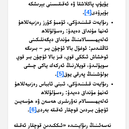
يۇيۇپ پاكلاشقا ۋە ئەقىقىسىنى بېرىشكە
بۇيرۇدى
[4]
.
رىۋايەت قىلىنىدۇكى، ئۇممۇ كۇرز رەزىيەللاھۇ
ئەنھا مۇنداق دەيدۇ: رەسۇلۇللاھ
ئەلەيھىسسالامنىڭ مۇنداق دېگەنلىكىنى
ئاڭلىدىم: ئوغۇل بالا ئۈچۈن بىر – بىرىگە
ئوخشاش ئىككى قوي، قىز بالا ئۈچۈن بىر قوي
سويۇلىدۇ، قويلارنىڭ ئەركەك ياكى چىشى
بولۇشىنىڭ پەرقى يوق
[5]
.
رىۋايەت قىلىنىدۇكى، ئىبنى ئابباس رەزىيەللاھۇ
ئەنھۇ مۇنداق دەيدۇ: رەسۇلۇللاھ
ئەلەيھىسسالام نەۋرىلىرى ھەسەن ۋە ھۇسەيىن
ئۈچۈن بىردىن قوچقار ئەقىقە بەردى
[6]
.
نەسەئىنىڭ رىۋايىتىدە «ئىككىدىن قوچقار ئەقىقە