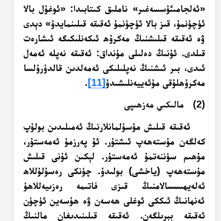
«ئەلجامىئۇسسەغىر» ناملىق كىتابىدا: «ئوغۇل بالا
ئۈچۈنمۇ، قىز بالا ئۈچۈنمۇ ئەقىقە قىلىنمايدۇ» دېدى
ۋە ئەقىقە قىلىشنىڭ مەكرۇھ ئىكەنلىكىگە ئىشارەت
قىلدى. ئۇنىڭ دەلىلى مۇنداق: ئەقىقە نەپلە ئەمەل
ئىدى، بىر ئىشنىڭ نەپلىلىكى ئەمەلدىن قالدۇرۇلسا
مەكرۇھلۇقى مۇئەييەنلىشىدۇ
[11]
.
(2) مالىكىي مەزھىپى
ئەقىقە قىلىش مۇسۇلمانلارنىڭ ئەمىلىدىن بولۇپ
كەلگەن مۇستەھەپ ئىشتۇر. ئۇ پەرزمۇ ئەمەستۇر،
مۇھىم سۈننەتمۇ ئەمەستۇر. لېكىن ئۇنى قىلىش
مۇستەھەپ (ياخشى) بولىدۇ. چۈنكى رەسۇلۇللاھ
ئەلەيھىسسالامنىڭ قىزى فاتىمە رەزىيەللاھۇ
ئەنھانىڭ ئىككى ئوغلى ھەسەن ۋە ھۇسەين ئۈچۈن
ئەقىقە بېرىلگەن. ئەقىقە قىلىنىدىغان مالنىڭ