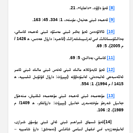
[8]
ئەبۇ داۋۇد، «داھايا»، 21.
[9]
ئەھمەد ئىبنى ھەنبەل،
مۇسنەد
، 1: 334، 45: 163.
[10]
ئالائۇددىن ئەبۇ بەكىر ئىبنى مەسئۇد ئىبنى ئەھمەد كاسانى،
بەدائىئۇسسانائىئـ فىي تەرتىيبىششەرائىئـ
(قاھىرە: دارۇل ھەدىس، ھ 1426 /
م 2005)، 5: 69.
[11]
كاسانى،
بەدائىئ،
5: 69.
[12]
ئەبۇ ئابدۇللاھ مالىك ئىبنى ئەنەس ئىبنى مالىك ئىبنى ئامىر
ئەلئەسبەھى ئەلمەدەنى،
ئەلمۇدەۋۋنە
(بېيرۇت: دارۇل كۇتۇبىل ئىلمىييە، ھ
1415 / م 1994)، 1: 554.
[13]
مۇھەممەد ئىبنى ئەھمەد ئىبنى مۇھەممەد ئىللىيش،
مىنەھۇل
جەلىيل شەرھۇ مۇختەسەرى خەلىيل
(بېيرۇت: دارۇلفكر، ھ 1409/ م
1989)، 2: 106.
[14]ئەبۇ ئىسھاق ئىبراھىم ئىبنى ئەلى ئىبنى يۇسۇف شىرازى،
ئەلمۇھەززەب فىي فىقھىل ئىمامى شافىئىي
(دەمەشق: دارۇ شامىييە –