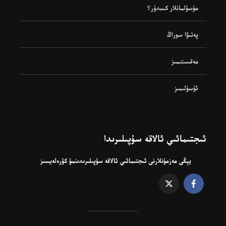
مۇسۇلمانلار كىمدۇر؟
پەتىۋا سوراڭ
مەقسىتىمىز
ئۇسۇلىمىز
ئىجتىمائىي ئالاقە سۇپىلىرىدا
يېڭى مەزمۇنلارنى ئىجتىمائىي ئالاقە سۇپىلىرىدىنمۇ كۆرەلەيسىز