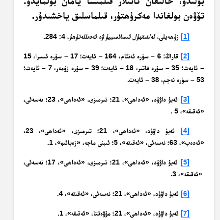
بولىدۇ، خالىغان ئاتىلار قىلمىسا يامان بولمايدۇ.
تۆۋەن بولغاندا مەكرۇھتۇر، قىلماسلىق ياخشىدۇر.
[1]
زۇھەيلى،
ئەلفىقھۇل ئىسلامىييۇ ۋە ئەدىللەتۇھۇ
، 4: 284.
[2]
قاراڭ: 6 – سۈرە ئەنئام، 164 – ئايەت؛ 17 – سۈرە ئىسرا، 15
– ئايەت؛ 35 – سۈرە فاتىر، 18 – ئايەت؛ 39 – سۈرە زۇمەر، 7 – ئايەت؛
53 – سۈرە نەجم، 38 – ئايەت.
[3]
ئەبۇ داۋۇد، «ئەداھى»، 21؛ تىرمىزى، «ئەداھى»، 23؛ نەسەئى،
«ئەقىقە»، 5 .
[4]
ئەبۇ داۋۇد، «ئەداھى»، 21؛ تىرمىزى، «ئەداھى»، 23،
«ئەدەب»، 63؛ نەسەئى، «ئەقىقە»، 5؛ ئىبنى ماجە، «زەبائىھ»، 1.
[5]
ئەبۇ داۋۇد، «ئەداھى»، 21؛ تىرمىزى، «ئەداھى»، 17؛ نەسەئى،
«ئەقىقە»، 3.
[6]
ئەبۇ داۋۇد، «ئەداھى»، 21؛ نەسەئى، «ئەقىقە»، 4.
[7]
ئەبۇ داۋۇد، «ئەداھى»، 21؛ مۇۋەتتا، «ئەقىقە»، 1.