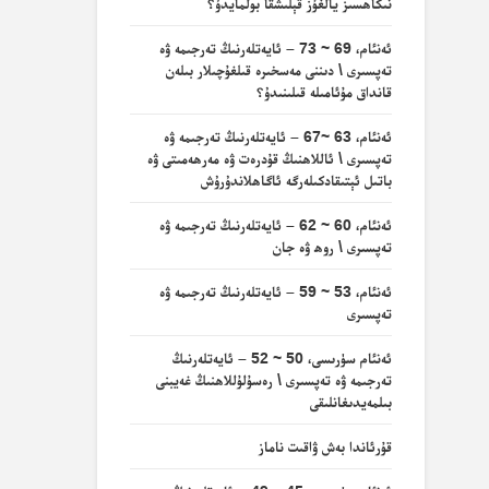
نىكاھسىز يالغۇز قېلىشقا بولمايدۇ؟
ئەنئام، 69 ~ 73 – ئايەتلەرنىڭ تەرجىمە ۋە
تەپسىرى \ دىننى مەسخىرە قىلغۇچىلار بىلەن
قانداق مۇئامىلە قىلىنىدۇ؟
ئەنئام، 63 ~67 – ئايەتلەرنىڭ تەرجىمە ۋە
تەپسىرى \ ئاللاھنىڭ قۇدرەت ۋە مەرھەمىتى ۋە
باتىل ئېتىقادكىلەرگە ئاگاھلاندۇرۇش
ئەنئام، 60 ~ 62 – ئايەتلەرنىڭ تەرجىمە ۋە
تەپسىرى \ روھ ۋە جان
ئەنئام، 53 ~ 59 – ئايەتلەرنىڭ تەرجىمە ۋە
تەپسىرى
ئەنئام سۈرىسى، 50 ~ 52 – ئايەتلەرنىڭ
تەرجىمە ۋە تەپسىرى \ رەسۇلۇللاھنىڭ غەيبنى
بىلمەيدىغانلىقى
قۇرئاندا بەش ۋاقىت ناماز