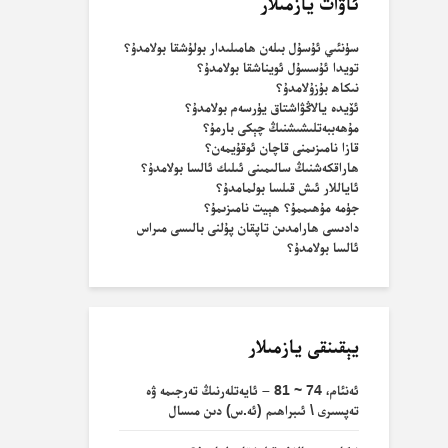
ئاۋات يازمىلار
سۈنئىي ئۇسۇل بىلەن ھامىلىدار بولۇشقا بولامدۇ؟
تويدا ئۇسسۇل ئويناشقا بولامدۇ؟
نىكاھ بۇزۇلامدۇ؟
ئۆيدە يالاڭۋاشتاق يۈرسەم بولامدۇ؟
مۇھەببەتلىشىشنىڭ چېكى بارمۇ؟
قازا نامىزىمنى قاچان ئوقۇيمەن؟
ھاراقكەشنىڭ سالىمىنى ئىلىك ئالسا بولامدۇ؟
ئاياللار ئىش قىلسا بولمامدۇ؟
جۈمە مۇھىممۇ؟ ھېيت نامىزىمۇ؟
دادىسى ھارامدىن تاپقان پۇلنى بالىسى مىراس
ئالسا بولامدۇ؟
يېقىنقى يازمىلار
ئەنئام، 74 ~ 81 – ئايەتلەرنىڭ تەرجىمە ۋە
تەپسىرى \ ئىبراھىم (ئە.س) دىن مىسال