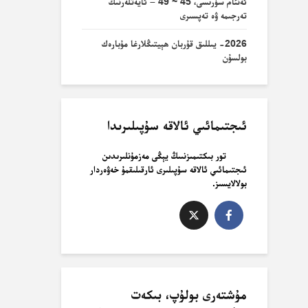
ئەنئام سۈرىسى، 45 ~ 49 – ئايەتلەرنىڭ
تەرجىمە ۋە تەپسىرى
2026- يىللىق قۇربان ھېيتىڭلارغا مۇبارەك
بولسۇن
ئىجتىمائىي ئالاقە سۇپىلىرىدا
تور بىكتىمىزنىىڭ يېڭى مەزمۇنلىرىدىن
ئىجتىمائىي ئالاقە سۇپىلىرى ئارقىلىقمۇ خەۋەردار
بولالايسىز.
مۇشتەرى بولۇپ، بىكەت