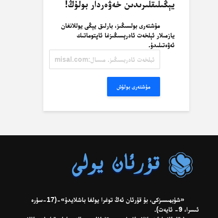
يېڭىلىقلىرىدىن خەۋەردار بولۇڭ!
مۇشتەرى بولسىڭىز، بارلىق يېڭى يوللانغان
يازمىلار ئېلخەت ئادرېسىڭىزغا ئاپتوماتىك
ئەۋەتىلىدۇ.
ئېلخەت
ئادرېسىڭىز.
مىسال:
misal@misal.com
مۇشتەرى بولۇش
«شۈبھىسىزكى، بۇ قۇرئان ئەڭ توغرا يولغا باشلايدۇ»-(17-سۈرە
ئىسرا، 9- ئايەت).