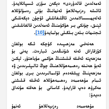
ئەمەلدىن قالدۇردى» دېگەن سۆزى ئىسپاتلايدۇ.
ئائىشە رەزىيەللاھۇ ئەنھانىڭ بۇنى رەسۇلۇللاھ
ئەلەيھىسسالامدىن ئاڭلىغانلىقى ئۈچۈن دېگەنلىكى
ئېنىق، چۈنكى بىر ھۆكۈمنىڭ ئەمەلدىن قالغانلىقىنى
ئىجتىھات بىلەن بىلگىلى بولمايدۇ
[10]
.
ھەنەفىي مەزھىپىدە كۈچكە ئىگە بولغان
كۆزقاراش ئەنە شۇنىڭدىن ئىبارەت. يەنى بۇ
مەزھەپتە ئەقىقە قىلىشنىڭ ھۆكمى مۇباھتۇر. لېكىن
ئەبۇ ھەنىفە رەھىمەھۇللاھنىڭ چوڭ تالىپلىرىدىن ۋە
مەزھەپنىڭ پېشقەدەم ئۆلىمالىرىدىن بىرى بولغان
ئىمام مۇھەممەد رەھىمەھۇللاھ ئەقىقە قىلىشنى
مەكرۇھ دەپ قارايدۇ. كاسانى بۇ ھەقتە مۇنداق
دەيدۇ:
مۇھەممەد رەزىيەللاھۇ ئەنھۇ