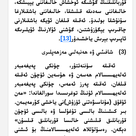
قۇربانلىقنىڭ گۆشىگە ئوخشاش خالىغاننى يېيىشكە،
خالىغاننى سەدىقە قىلىشقا، خالىغاننى باشقىلارغا
سۇنۇشقا بولىدۇ. ئەقىقە قىلغان ئۆيگە باشقىلارنى
چاقىرىپ يېگۈزۈشتىن، گۆشنى ئۇلارنىڭ ئۆيلىرىگە
ئاپىرىپ بېرىش ياخشىدۇر
[13]
.
(3) شافىئىي ۋە ھەنبەلىي مەزھەپلىرى
ئەقىقە سۈننەتتۇر، چۈنكى پەيغەمبەر
ئەلەيھىسسالام ھەسەن ۋە ھۇسەين ئۈچۈن ئەقىقە
قىلغان. ئەقىقە پەرز ئەمەس، چۈنكى پەيغەمبەر
ئەلەيھىسسالام ئۇنىڭ توغرىسىدا سورالغاندا: «مەن
ئۇقۇق (مۇناسىۋەتنى ئۈزۈش)نى ياخشى كۆرمەيمەن.
بىر كىشىنىڭ بالىسى تۇغۇلسا ۋە بالىسى ئۈچۈن
قۇربانلىق قىلىشنى خالىسا قۇربانلىق قىلسۇن»
دېگەن. رەسۇلۇللاھ ئەلەيھىسسالامنىڭ بۇ ئىشنى