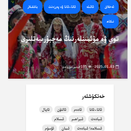
ئەخلاق
ئائىلە
ئاتا-ئانا ۋە پەرزەنت
باشقىلار
نىكاھ
توي ۋە مۇئمىنلەرنىڭ مەجبۇرىيەتلىرى
2025-01-03
195 قېتىم كۆرۈلدى
خەتكۈشلەر
ئاتا-ئانا
ئادەم
ئالتۇن
ئايال
ئىبادەت
ئىبراھىم
ئىسلام
ئىسلامدا ئىبادەت
ئىمان
ئۆسۈم