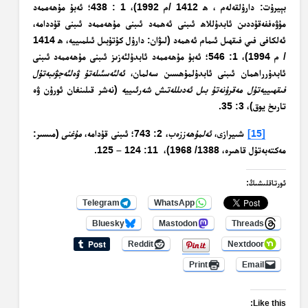
بېيرۇت: دارۇلقەلەم ، ھ 1412 /م 1992)، 1 : 438؛ ئەبۇ مۇھەممەد
مۇۋەففەقۇددىن ئابدۇللاھ ئىبنى ئەھمەد ئىبنى مۇھەممەد ئىبنى قۇددامە،
ئەلكافى فىي فىقھىل ئىمام ئەھمەد (لىۋان: دارۇل كۇتۇبىل ئىلمىييە، ھ 1414
/ م 1994)، 1: 546؛ ئەبۇ مۇھەممەد ئابدۇلئەزىز ئىبنى مۇھەممەد ئىبنى
ئابدۇرراھمان ئىبنى ئابدۇلمۇھسىن سەلمان،
ئەلئەسئىلەتۇ ۋەلئەجۋىبەتۇل
فىقھىييەتۇل مەقرۇنەتۇ بىل ئەدىللەتىش شەرئىييە
(نەشر قىلىنغان ئورۇن ۋە
تارىخ يوق)، 3: 35.
[15]
شىيرازى،
ئەلمۇھەززەب
، 2: 743؛ ئىبنى قۇدامە،
مۇغنى
(مىسىر:
مەكتەبەتۇل قاھىرە، 1388/ 1968)، 11: 124 – 125.
ئورتاقلىشىڭ:
Telegram
WhatsApp
Bluesky
Mastodon
Threads
Reddit
Nextdoor
Print
Email
Like this: