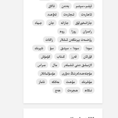
ئېلىم-سېتىم
بەدەن
تالاق
تاھارەت
تىجارەت
تەۋھىد
جازانىخورلۇق
جازانە
جان
جىھاد
رامىزان
روزا
روھ
رۇخسەت بېرىلگەن ئىشلار
زاكات
سودا
سودا - سېتىق
سۇ
شېرىك
قۇرئان
قەرز
كىتاب
كۈمۈش
لازىملىق دىنى ئىلىملەر
مال
مىراس
مۇجتەھىدلەرنىڭ دەۋرى
مۇسۇلمانلار
مۇشرىك
مۇھىت
مەككە
ناماز
نىكاھ
ھىجرەت
ھەج