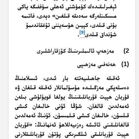
ئېغىرلىقىدەك كۈمۈشنى ئەھلى سۈففىگە ياكى
مىسكىنلەرگە سەدىقە قىلغىن» دېدى، فاتىمە
بۇنى قىلدى، كېيىن ھۇسەيننى تۇغقاندىمۇ
[9]
شۇنداق قىلدى
.
2) مەزھەپ ئالىملىرىنىڭ كۆزقاراشلىرى
(1) ھەنەفىي مەزھىپى
ئەقىقە جاھىلىيەتتە بار ئىدى، ئىسلامنىڭ
دەسلەپكى مەزگىلىدە مۇسۇلمانلار ئەقىقە قىلغان ۋە
قۇربان ھېيت قۇربانلىقىنىڭ يولغا قويۇلۇشى بىلەن
ئەمەلدىن قالغان. شۇڭا ئۇنى خالىغان كىشى
قىلسۇن، خالىغان كىشى قىلمىسۇن. ئۇنىڭ ئەمەلدىن
قالغانلىقىنى ئائىشە رەزىيەللاھۇ ئەنھانىڭ: «قۇربان
ھېيت قۇربانلىقى ئىلگىرىكى پۈتۈن قۇربانلىقلارنى