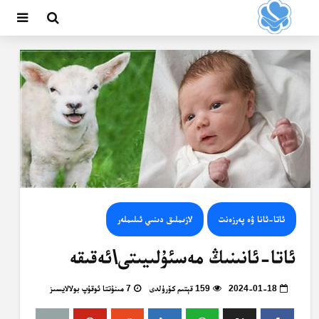
ئاتا-ئانا ۋە پەرزەنت
لازىملىق دىنىي ئىلىملەر
ئاتا-ئانىنىڭ مەسئۇلىيىتى\ئەقىقە
2024-01-18
159 قېتىم كۆرۈلدى
7 مىنۇتتا ئوقۇپ بولالايسىز