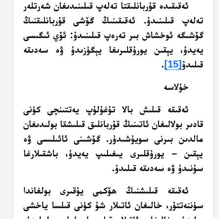
ئەقىقىدە قۇربانلىقتا تەلەپ قىلىنىدىغان شەرتلەر
تەلەپ قىلىنىدۇ. ئەقىقىنىڭ گۆشى قۇربانلىقنىڭ
گۆشىگە ئوخشاش بىر تەرەپ قىلىنىدۇ: ئۆي ئىگىسى
يەيدۇ، يېقىن يورۇقلىرىغا يېگۈزىدۇ ۋە سەدىقە
قىلىدۇ
[15]
.
خۇلاسە
ئەقىقە قىلىش بالا تۇغۇلۇپ يەتتىنچى كۈنى
قادىر بولالىغان ئاتىنىڭ قۇربانلىق قىلىشقا بولىدىغان
مالدىن بىرنى سويۇشىدۇر. گۆشىنى ئائىلىسى ۋە
يېقىن – يورۇقلىرى يىغىلىپ يەيدۇ، باشقىلارغا
سۇنىدۇ ۋە سەدىقە قىلىدۇ.
ئەقىقە قىلىشنىڭ ھۆكمى يۇقىرى بولغاندا
سۈننەتتۇر، خالىغان ئاتىلار شۇ كۈنى قىلسا ياخشى