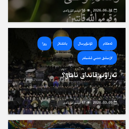
2026-06-21
56 قېتىم كۆرۈلدى
ئەھكام
ئۇنىۋېرسال
باشقىلار
روزا
لازىملىق دىنىي ئىلىملەر
تەراۋىھ قانداق ناماز؟
2026-03-05
47 قېتىم كۆرۈلدى