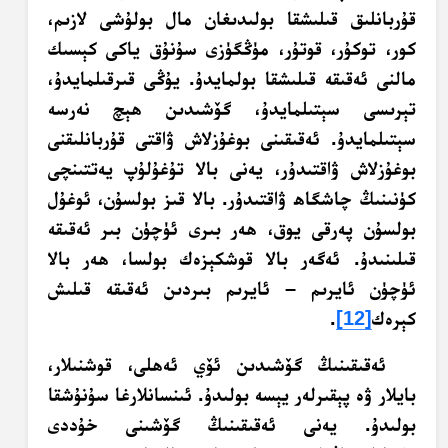
قۇربانلىق قىلىشقا بولىدىغان مال بولۇشى لازىم،
كور، توكۇر، قوتۇر، مۈڭگۈزى سۇنۇق ياكى كېسىك
مالنى ئەقىقە قىلىشقا بولمايدۇ. يۇڭى قىرقىلمايدۇ،
تېرىسى سېتىلمايدۇ، گۆشىدىن ھېچ نەرسە
سېتىلمايدۇ. ئەقىقىنى بوغۇزلاش ۋاقتى قۇربانلىقنى
بوغۇزلاش ۋاقتىدۇر، يەنى بالا تۇغۇلۇپ يەتتىنچى
كۈنىنىڭ چاشگاھ ۋاقتىدۇر. بالا قىز بولسۇن، ئوغۇل
بولسۇن پەرقى يوق، ھەر بىرى ئۈچۈن بىر ئەقىقە
قىلىنىدۇ. ئەگەر بالا قوشكېزەك بولسا، ھەر بالا
ئۈچۈن ئايرىم – ئايرىم بىردىن ئەقىقە قىلىش
كېرەك
[12]
.
ئەقىقىنىڭ گۆشىدىن ئۆي ئەھلى، قوشنىلار،
بايلار ۋە پېقىرلەر يېسە بولىدۇ. ئىنسانلارغا سۇنۇشقا
بولىدۇ. يەنى ئەقىقىنىڭ گۆشىنى خۇددى