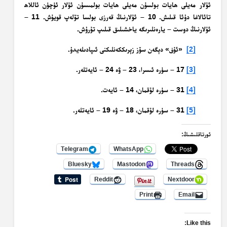
ئۇلار مەيلى ھايات بولسۇن مەيلى ھايات بولمىسۇن ئۇلار ئۈچۈن ئاللاھ
تائالاغا دۇئا قىلىش. 10 – ئۇلارنىڭ قەرزى بولسا تۆلەپ قويۇش. 11 –
ئۇلارنىڭ دوست – يارەنلىرىگە ياخشىلىق قىلىپ تۇرۇش.
[2]
«ئۇف» دېگەن سۆز زېرىككەنلىكنى ئىپادىلەيدۇ.
[3]
17 – سۈرە ئىسرا، 23 – ۋە 24 – ئايەتلەر.
[4]
31 – سۈرە لۇقمان، 14 – ئايەت.
[5]
31 – سۈرە لۇقمان، 18 – ۋە 19 – ئايەتلەر.
ئورتاقلىشىڭ:
Telegram
WhatsApp
Bluesky
Mastodon
Threads
Reddit
Nextdoor
Print
Email
Like this: