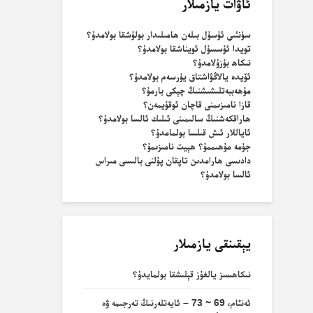
ئاۋات يازمىلار
سۈنئىي ئۇسۇل بىلەن ھامىلىدار بولۇشقا بولامدۇ؟
تويدا ئۇسسۇل ئويناشقا بولامدۇ؟
نىكاھ بۇزۇلامدۇ؟
ئۆيدە يالاڭۋاشتاق يۈرسەم بولامدۇ؟
مۇھەببەتلىشىشنىڭ چېكى بارمۇ؟
قازا نامىزىمنى قاچان ئوقۇيمەن؟
ھاراقكەشنىڭ سالىمىنى ئىلىك ئالسا بولامدۇ؟
ئاياللار ئىش قىلسا بولمامدۇ؟
جۈمە مۇھىممۇ؟ ھېيت نامىزىمۇ؟
دادىسى ھارامدىن تاپقان پۇلنى بالىسى مىراس
ئالسا بولامدۇ؟
يېقىنقى يازمىلار
نىكاھسىز يالغۇز قېلىشقا بولمايدۇ؟
ئەنئام، 69 ~ 73 – ئايەتلەرنىڭ تەرجىمە ۋە