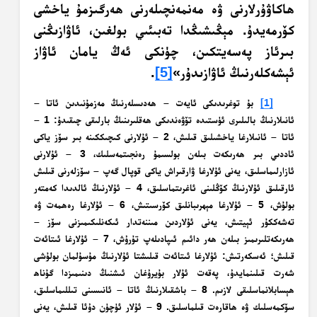
ھاكاۋۇرلارنى ۋە مەنمەنچىلەرنى ھەرگىزمۇ ياخشى
كۆرمەيدۇ. مېڭىشىڭدا تەبىئىي بولغىن، ئاۋازىڭنى
بىرئاز پەسەيتكىن، چۈنكى ئەڭ يامان ئاۋاز
ئېشەكلەرنىڭ ئاۋازىدۇر»
[5]
.
[1]
بۇ توغرىدىكى ئايەت – ھەدىسلەرنىڭ مەزمۇنىدىن ئاتا –
ئانىلارنىڭ بالىلىرى ئۈستىدە تۆۋەندىكى ھەقلىرىنىڭ بارلىقى چىقىدۇ: 1 –
ئاتا – ئانىلارغا ياخشىلىق قىلىش، 2 – ئۇلارنى كىچىككىنە بىر سۆز ياكى
ئاددىي بىر ھەرىكەت بىلەن بولسىمۇ رەنجىتمەسلىك، 3 – ئۇلارنى
ئازارلىماسلىق، يەنى ئۇلارغا ۋارقىراش ياكى قوپال گەپ – سۆزلەرنى قىلىش
ئارقىلىق ئۇلارنىڭ كۆڭلىنى ئاغرىتماسلىق، 4 – ئۇلارنىڭ ئالدىدا كەمتەر
بولۇش، 5 – ئۇلارغا مېھرىبانلىق كۆرسىتىش، 6 – ئۇلارغا رەھمەت ۋە
تەشەككۇر ئېيتىش، يەنى ئۇلاردىن مىننەتدار ئىكەنلىكىمىزنى سۆز –
ھەرىكەتلىرىمىز بىلەن ھەر دائىم ئىپادىلەپ تۇرۇش، 7 – ئۇلارغا ئىتائەت
قىلىش؛ ئەسكەرتىش: ئۇلارغا ئىتائەت قىلىشتا ئۇلارنىڭ مۇسۇلمان بولۇشى
شەرت قىلىنمايدۇ، پەقەت ئۇلار بۇيرۇغان ئىشنىڭ دىنىمىزدا گۇناھ
ھېسابلانماسلىقى لازىم. 8 – باشقىلارنىڭ ئاتا – ئانىسىنى تىللىماسلىق،
سۆكمەسلىك ۋە ھاقارەت قىلماسلىق. 9 – ئۇلار ئۈچۈن دۇئا قىلىش، يەنى