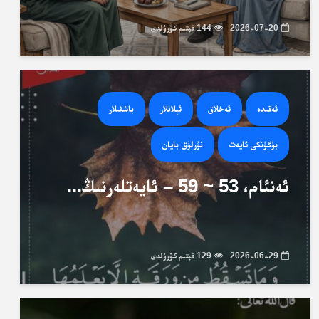
2026-07-20
144 قېتىم كۆرۈلدى
ئەقىدە
ئەخلاق
ئېلانلار
باشقىلار
بۈگۈنكى ئايەت
نۇرلۇق بايان
ئەنئام، 53 ~ 59 – ئايەتلەرنىڭ...
2026-06-29
129 قېتىم كۆرۈلدى