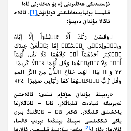
ئۈستىدىكى ھەقلىرىنى ۋە بۇ ھەقلەرنى ئادا
قىلمىسا بولمايدىغانلىقىنى تونۇتۇش
[1]
. ئاللاھ
تائالا مۇنداق دەيدۇ:
﴿وَقَضَىٰ رَبُّكَ أَلَّا تَعۡبُدُوٓاْ إِلَّآ إِيَّاهُ
وَبِٱلۡوَٰلِدَيۡنِ إِحۡسَٰنًاۚ إِمَّا يَبۡلُغَنَّ عِندَكَ
ٱلۡكِبَرَ أَحَدُهُمَآ أَوۡ كِلَاهُمَا فَلَا تَقُل لَّهُمَآ
أُفّٖ وَلَا تَنۡهَرۡهُمَا وَقُل لَّهُمَا قَوۡلٗا كَرِيمٗا
٢٣ وَٱخۡفِضۡ لَهُمَا جَنَاحَ ٱلذُّلِّ مِنَ ٱلرَّحۡمَةِ
وَقُل رَّبِّ ٱرۡحَمۡهُمَا كَمَا رَبَّيَانِي صَغِيرٗا ٢٤﴾
«رەببىڭ مۇنداق ھۆكۈم قىلدى: ئاللاھتىن
غەيرىيگە ئىبادەت قىلماڭلار. ئاتا – ئاناڭلارغا
ياخشىلىق قىلىڭلار. ئەگەر ئاتا – ئاناڭنىڭ بىرى
ياكى ئىككىلىسى سېنىڭ يېنىڭدا قېرىپ قالسا،
[2]
ئۇلارغا: ‹ئۇف!›
دېگەن سۆزنىمۇ قىلمىغىن. ئۇلارغا