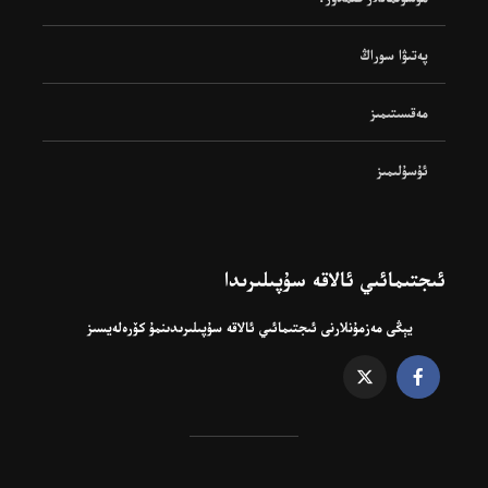
پەتىۋا سوراڭ
مەقسىتىمىز
ئۇسۇلىمىز
ئىجتىمائىي ئالاقە سۇپىلىرىدا
يېڭى مەزمۇنلارنى ئىجتىمائىي ئالاقە سۇپىلىرىدىنمۇ كۆرەلەيسىز