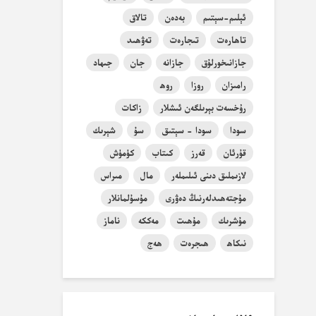
ئېلىم-سېتىم
بەدەن
تالاق
تاھارەت
تىجارەت
تەۋھىد
جازانىخورلۇق
جازانە
جان
جىھاد
رامىزان
روزا
روھ
رۇخسەت بېرىلگەن ئىشلار
زاكات
سودا
سودا - سېتىق
سۇ
شېرىك
قۇرئان
قەرز
كىتاب
كۈمۈش
لازىملىق دىنى ئىلىملەر
مال
مىراس
مۇجتەھىدلەرنىڭ دەۋرى
مۇسۇلمانلار
مۇشرىك
مۇھىت
مەككە
ناماز
نىكاھ
ھىجرەت
ھەج