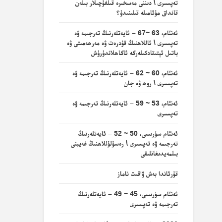
تەپسىرى \ دىننى مەسخىرە قىلغۇچىلار بىلەن
قانداق مۇئامىلە قىلىنىدۇ؟
ئەنئام، 63 ~67 – ئايەتلەرنىڭ تەرجىمە ۋە
تەپسىرى \ ئاللاھنىڭ قۇدرەت ۋە مەرھەمىتى ۋە
باتىل ئېتىقادكىلەرگە ئاگاھلاندۇرۇش
ئەنئام، 60 ~ 62 – ئايەتلەرنىڭ تەرجىمە ۋە
تەپسىرى \ روھ ۋە جان
ئەنئام، 53 ~ 59 – ئايەتلەرنىڭ تەرجىمە ۋە
تەپسىرى
ئەنئام سۈرىسى، 50 ~ 52 – ئايەتلەرنىڭ
تەرجىمە ۋە تەپسىرى \ رەسۇلۇللاھنىڭ غەيبنى
بىلمەيدىغانلىقى
قۇرئاندا بەش ۋاقىت ناماز
ئەنئام سۈرىسى، 45 ~ 49 – ئايەتلەرنىڭ
تەرجىمە ۋە تەپسىرى