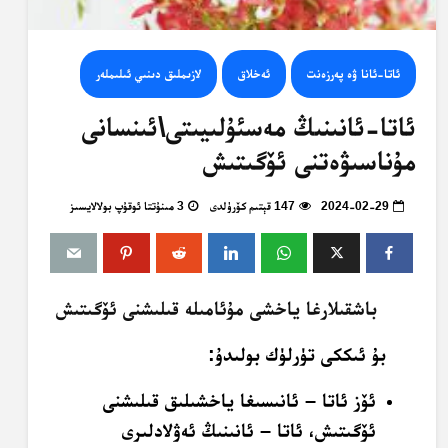
ئاتا-ئانا ۋە پەرزەنت
ئەخلاق
لازىملىق دىنىي ئىلىملەر
ئاتا-ئانىنىڭ مەسئۇلىيىتى\ئىنسانى
مۇناسىۋەتنى ئۆگىتىش
2024-02-29
147 قېتىم كۆرۈلدى
3 مىنۇتتا ئوقۇپ بولالايسىز
باشقىلارغا ياخشى مۇئامىلە قىلىشنى ئۆگىتىش
بۇ ئىككى تۈرلۈك بولىدۇ:
ئۆز ئاتا – ئانىسىغا ياخشىلىق قىلىشنى
ئۆگىتىش، ئاتا – ئانىنىڭ ئەۋلادلىرى