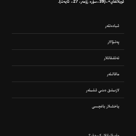
ئويلانغاي»-(39-سۈرە زۇمەر، 27- ئايەت).
ئىبادەتلەر
پەتىۋالار
تەتقىقاتلار
ماقالىلەر
لازىملىق دىنىي ئىلىملەر
ياخشىلار باغچىسى
مۇسۇلمانلار كىمدۇر؟