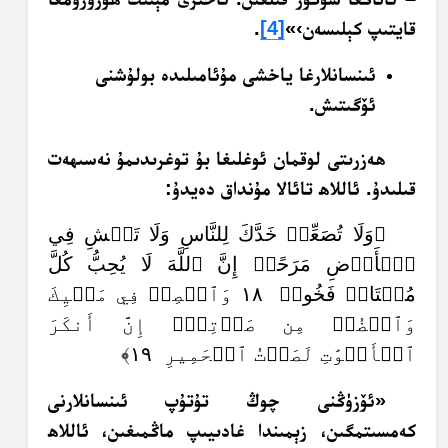
قايتىپ كېلىسەن›»
[4]
.
ئىنسانلارغا ياخشى مۇئامىلىدە بولۇشنى
ئۆگىتىش.
ھەزرىتى لوقمان ئوغلىغا بۇ توغرىدىمۇ نەسىھەت
قىلىدۇ. ئاللاھ تائالا مۇنداق دەيدۇ:
﴿وَلَا تُصَعِّرۡ خَدَّكَ لِلنَّاسِ وَلَا تَمۡشِ فِي
ٱلۡأَرۡضِ مَرَحًاۖ إِنَّ ٱللَّهَ لَا يُحِبُّ كُلَّ
مُخۡتَالٖ فَخُورٖ ١٨ وَٱقۡصِدۡ فِي مَشۡيِكَ
وَٱغۡضُضۡ مِن صَوۡتِكَۚ إِنَّ أَنكَرَ
ٱلۡأَصۡوَٰتِ لَصَوۡتُ ٱلۡحَمِيرِ ١٩﴾
«ئۆزۈڭنى چوڭ تۇتۇپ ئىنسانلارنى
كەمسىتمگىن، زېمىندا غادىيىپ ماڭمىغىن، ئاللاھ