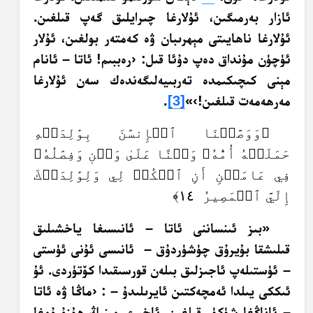
ئازار بەرمىگىن، ئۇلارغا چىرايلىق گەپ قىلغىن.
ئۇلارغا ناھايىتى مېھرىبان ۋە كەمتەر بولغىن، ئۇلار
ئۈچۈن مۇنداق دەپ دۇئا قىل: ‹رەببىم! ئاتا – ئانام
مېنى كىچىكىمدە تەربىيەلىگەندەك سەن ئۇلارغا
مەرھەمەت قىلغىن!›»
[3]
.
﴿وَوَصَّيۡنَا ٱلۡإِنسَٰنَ بِوَٰلِدَيۡهِ
حَمَلَتۡهُ أُمُّهُۥ وَهۡنًا عَلَىٰ وَهۡنٖ وَفِصَٰلُهُۥ
فِي عَامَيۡنِ أَنِ ٱشۡكُرۡ لِي وَلِوَٰلِدَيۡكَ
إِلَيَّ ٱلۡمَصِيرُ ١٤﴾
«بىز ئىنساننى ئاتا – ئانىسىغا ياخشىلىق
قىلىشقا بۇيرۇق چۈشۈردۇق – ئانىسى ئۇنى ئۈستى
– ئۈستىلەپ ئاجىزلىق بىلەن قورسىقىدا كۆتۈردى. ئۇ
ئىككى يىلدا ئەمچەكتىن ئايرىلىدۇ – : ‹ماڭا ۋە ئاتا
– ئاناڭغا شۈكۈر قىلغىن. ئاخىرى مېنىڭ ھۇزۇرۇمغا