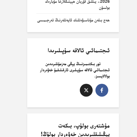
2026- يىللىق قۇربان ھېيتىڭلارغا مۇبارەك
بولسۇن
ھەج بىلەن مۇناسىۋەتلىك ئايەتلەرنىڭ تەرجىمىسى
ئىجتىمائىي ئالاقە سۇپىلىرىدا
تور بىكتىمىزنىىڭ يېڭى مەزمۇنلىرىدىن
ئىجتىمائىي ئالاقە سۇپىلىرى ئارقىلىقمۇ خەۋەردار
بولالايسىز.
مۇشتەرى بولۇپ، بىكەت
يېڭىلىقلىرىدىن خەۋەردار بولۇڭ!