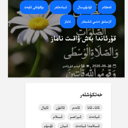
ئەھكام
ئۇنىۋېرسال
ئىبادەتلەر
بۈگۈنكى ئايەت
لازىملىق دىنىي ئىلىملەر
ناماز
قۇرئاندا بەش ۋاقىت ناماز
2026-06-21
56 قېتىم كۆرۈلدى
خەتكۈشلەر
ئاتا-ئانا
ئادەم
ئالتۇن
ئايال
ئىبادەت
ئىبراھىم
ئىسلام
ئىسلامدا ئىبادەت
ئىمان
ئۆسۈم