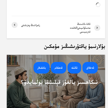
Loading…
ئاتا-ئانىنىڭ
رامزاننىڭ پەزىلىتى
مەسئۇلىيىتى\ئەقىدە
تەربىيىسى
بۇلارنىمۇ ياقتۇرىشىڭىز مۇمكىن
ئەخلاق
ئائىلە
ئەھكام
باشقىلار
نىكاھسىز يالغۇز قېلىشقا بولمايدۇ؟