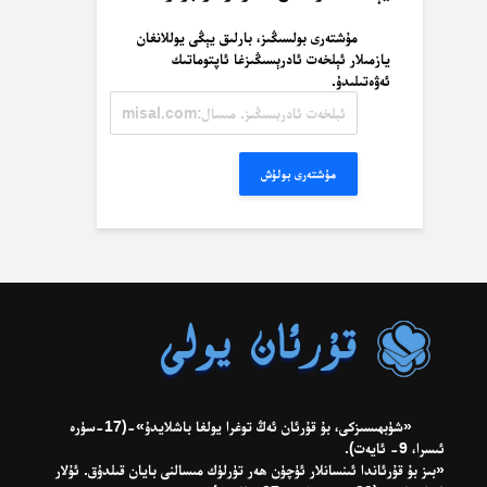
مۇشتەرى بولسىڭىز، بارلىق يېڭى يوللانغان
يازمىلار ئېلخەت ئادرېسىڭىزغا ئاپتوماتىك
ئەۋەتىلىدۇ.
ئېلخەت
ئادرېسىڭىز.
مىسال:
misal@misal.com
مۇشتەرى بولۇش
«شۈبھىسىزكى، بۇ قۇرئان ئەڭ توغرا يولغا باشلايدۇ»-(17-سۈرە
ئىسرا، 9- ئايەت).
«بىز بۇ قۇرئاندا ئىنسانلار ئۈچۈن ھەر تۈرلۈك مىسالنى بايان قىلدۇق. ئۇلار