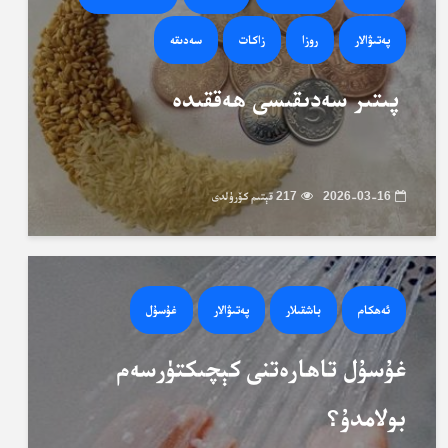
پەتىۋالار
روزا
زاكات
سەدىقە
پىتىر سەدىقىسى ھەققىدە
2026-03-16
217 قېتىم كۆرۈلدى
ئەھكام
باشقىلار
پەتىۋالار
غۇسۇل
غۇسۇل تاھارەتنى كېچىكتۈرسەم
بولامدۇ؟