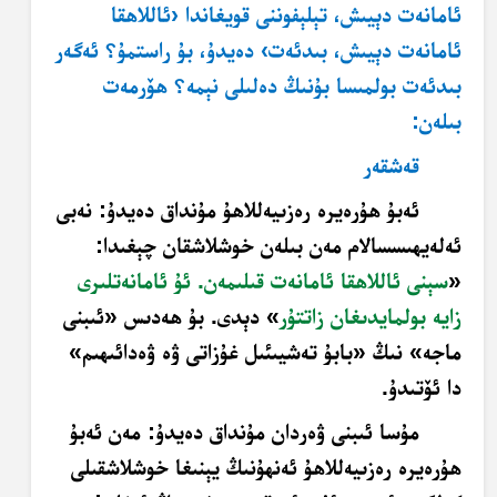
ئامانەت دېيىش، تېلېفوننى قويغاندا ‹ئاللاھقا
ئامانەت دېيىش، بىدئەت› دەيدۇ، بۇ راستمۇ؟ ئەگەر
بىدئەت بولمىسا بۇنىڭ دەلىلى نېمە؟ ھۆرمەت
بىلەن:
قەشقەر
ئەبۇ ھۇرەيرە رەزىيەللاھۇ مۇنداق دەيدۇ: نەبى
ئەلەيھىسسالام مەن بىلەن خوشلاشقان چېغىدا:
«
سېنى ئاللاھقا ئامانەت قىلىمەن. ئۇ ئامانەتلىرى
زايە بولمايدىغان زاتتۇر
» دېدى. بۇ ھەدىس «ئىبنى
ماجە» نىڭ «بابۇ تەشيىئىل غۇزاتى ۋە ۋەدائىھىم»
دا ئۆتىدۇ.
مۇسا ئىبنى ۋەردان مۇنداق دەيدۇ: مەن ئەبۇ
ھۇرەيرە رەزىيەللاھۇ ئەنھۇنىڭ يېنىغا خوشلاشقىلى