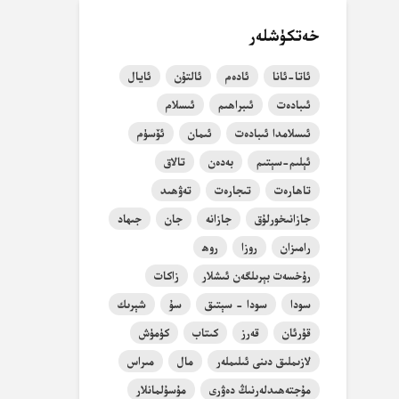
خەتكۈشلەر
ئاتا-ئانا
ئادەم
ئالتۇن
ئايال
ئىبادەت
ئىبراھىم
ئىسلام
ئىسلامدا ئىبادەت
ئىمان
ئۆسۈم
ئېلىم-سېتىم
بەدەن
تالاق
تاھارەت
تىجارەت
تەۋھىد
جازانىخورلۇق
جازانە
جان
جىھاد
رامىزان
روزا
روھ
رۇخسەت بېرىلگەن ئىشلار
زاكات
سودا
سودا - سېتىق
سۇ
شېرىك
قۇرئان
قەرز
كىتاب
كۈمۈش
لازىملىق دىنى ئىلىملەر
مال
مىراس
مۇجتەھىدلەرنىڭ دەۋرى
مۇسۇلمانلار