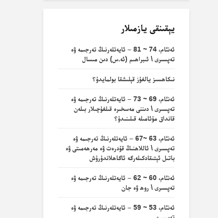
يېقىنقى يازمىلار
ئەنئام، 74 ~ 81 – ئايەتلەرنىڭ تەرجىمە ۋە
تەپسىرى \ ئىبراھىم (ئە.س) دىن مىسال
نىكاھسىز يالغۇز قېلىشقا بولمايدۇ؟
ئەنئام، 69 ~ 73 – ئايەتلەرنىڭ تەرجىمە ۋە
تەپسىرى \ دىننى مەسخىرە قىلغۇچىلار بىلەن
قانداق مۇئامىلە قىلىنىدۇ؟
ئەنئام، 63 ~67 – ئايەتلەرنىڭ تەرجىمە ۋە
تەپسىرى \ ئاللاھنىڭ قۇدرەت ۋە مەرھەمىتى ۋە
باتىل ئېتىقادكىلەرگە ئاگاھلاندۇرۇش
ئەنئام، 60 ~ 62 – ئايەتلەرنىڭ تەرجىمە ۋە
تەپسىرى \ روھ ۋە جان
ئەنئام، 53 ~ 59 – ئايەتلەرنىڭ تەرجىمە ۋە
تەپسىرى