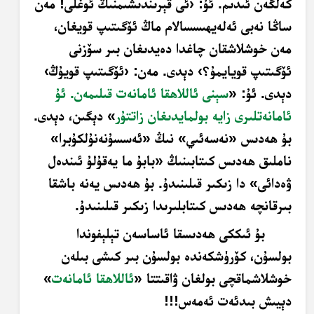
كەلگەن ئىدىم. ئۇ: ‹ئى قېرىندىشىمنىڭ ئوغلى! مەن
ساڭا نەبى ئەلەيھىسسالام ماڭ ئۆگىتىپ قويغان،
مەن خوشلاشقان چاغدا دەيدىغان بىر سۆزنى
ئۆگىتىپ قويايمۇ؟› دېدى. مەن: ‹ئۆگىتىپ قويۇڭ›
دېدى. ئۇ: «
سېنى ئاللاھقا ئامانەت قىلىمەن. ئۇ
ئامانەتلىرى زايە بولمايدىغان زاتتۇر
» دېگىن، دېدى.
بۇ ھەدىس «نەسەئىي» نىڭ «ئەسسۇنەنۇلكۇبرا»
ناملىق ھەدىس كىتابىنىڭ «بابۇ ما يەقۇلۇ ئىندەل
ۋەدائى» دا زىكىر قىلىنىدۇ. بۇ ھەدىس يەنە باشقا
بىرقانچە ھەدىس كىتابلىرىدا زىكىر قىلىنىدۇ.
بۇ ئىككى ھەدىسقا ئاساسەن تېلېفوندا
بولسۇن، كۆرۈشكەندە بولسۇن بىر كىشى بىلەن
خوشلاشماقچى بولغان ۋاقىتتا «
ئاللاھقا ئامانەت
»
دېيىش بىدئەت ئەمەس!!!