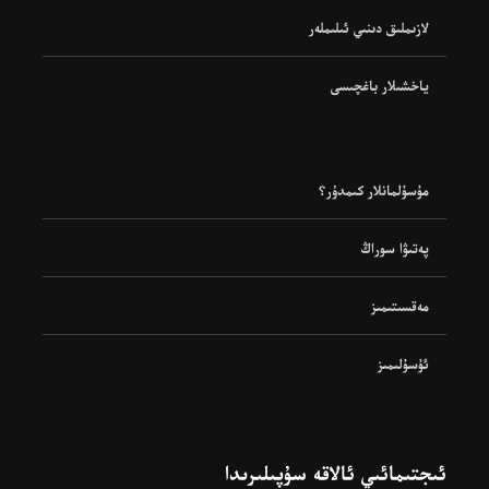
لازىملىق دىنىي ئىلىملەر
ياخشىلار باغچىسى
مۇسۇلمانلار كىمدۇر؟
پەتىۋا سوراڭ
مەقسىتىمىز
ئۇسۇلىمىز
ئىجتىمائىي ئالاقە سۇپىلىرىدا