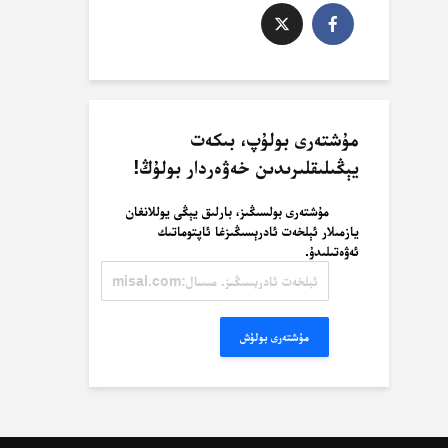
مۇشتەرى بولۇپ، بىكەت
يېڭىلىقلىرىدىن خەۋەردار بولۇڭ!
مۇشتەرى بولسىڭىز، بارلىق يېڭى يوللانغان
يازمىلار ئېلخەت ئادرېسىڭىزغا ئاپتوماتىك
ئەۋەتىلىدۇ.
ئېلخەت
ئادرېسىڭىز.
مىسال:
misal@misal.com
مۇشتەرى بولۇش