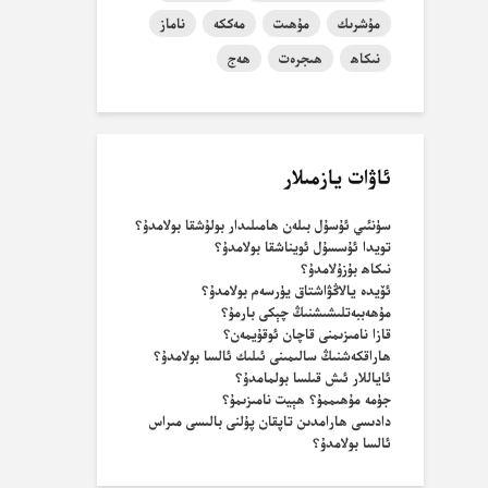
مۇشرىك
مۇھىت
مەككە
ناماز
نىكاھ
ھىجرەت
ھەج
ئاۋات يازمىلار
سۈنئىي ئۇسۇل بىلەن ھامىلىدار بولۇشقا بولامدۇ؟
تويدا ئۇسسۇل ئويناشقا بولامدۇ؟
نىكاھ بۇزۇلامدۇ؟
ئۆيدە يالاڭۋاشتاق يۈرسەم بولامدۇ؟
مۇھەببەتلىشىشنىڭ چېكى بارمۇ؟
قازا نامىزىمنى قاچان ئوقۇيمەن؟
ھاراقكەشنىڭ سالىمىنى ئىلىك ئالسا بولامدۇ؟
ئاياللار ئىش قىلسا بولمامدۇ؟
جۈمە مۇھىممۇ؟ ھېيت نامىزىمۇ؟
دادىسى ھارامدىن تاپقان پۇلنى بالىسى مىراس
ئالسا بولامدۇ؟