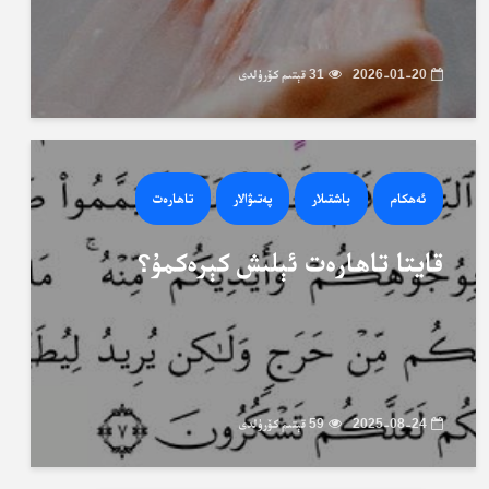
2026-01-20
31 قېتىم كۆرۈلدى
ئەھكام
باشقىلار
پەتىۋالار
تاھارەت
قايتا تاھارەت ئېلىش كېرەكمۇ؟
2025-08-24
59 قېتىم كۆرۈلدى