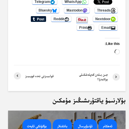
Telegram
WhatsApp
Bluesky
Mastodon
Threads
Reddit
Nextdoor
Print
Email
Like this:
Loading…
جىن بىلەن گەپلەشكىلى
قولىمىزنى نەدە قويىمىز
بولامدۇ؟
بۇلارنىمۇ ياقتۇرىشىڭىز مۇمكىن
ئەھكام
ئۇنىۋېرسال
باشقىلار
بۈگۈنكى ئايەت