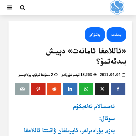
بىدئەت
پەتىۋالار
«ئاللاھغا ئامانەت» دېيىش
بىدئەتمۇ؟
2011-04-04
18,263 قېتىم كۆرۈلدى
2 مىنۇتتا ئوقۇپ بولالايسىز
ئەسسالام ئەلەيكۇم
سوئال:
بەزى بۇرادەرلەر، ئايرىلغان ۋاقىتتا ئاللاھقا