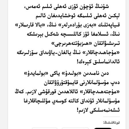
شۇنىڭ ئۈچۈن ئۆزى ئەھلى ئىلىم ئەمەس،
لېكىن ئەھلى ئىلىمگە ئوخشايدىغان ئالىم
قىياپەتلىك «بەزى بۇرادەرلەر» نىڭ، «بالا قارىملار»
نىڭ، ئىسلامغا ئۆز كاللىسىچە شەكىل بېرىشكە
تىرىشىۋاتقان «ھىزبۇتتەھرىرچى»
«مۇجاھىدچاقلار» نىڭ يالغان-ياۋىداق سۆزلىرىگە
ئالدانماسلىق كېرەك!
دىن نامىدىن «بولىدۇ» ياكى «بولمايدۇ»
دەپ مۇسۇلمانلارنى قايمۇقتۇرۇۋاتقان
«مۇجتەھىدچاقلار» ئاللاھدىن قورقۇشى لازىم. كەڭ
مۇسۇلمانلار ئۇنداق كالتە كوسەي مۇللىچاقلارغا
ئىشەنمەسلىكى لازىم!
ئورتاقلىشىڭ: