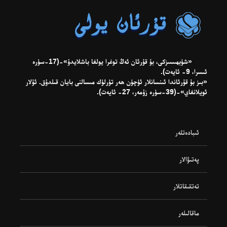
«شۈبھىسىزكى، بۇ قۇرئان ئەڭ توغرا يولغا باشلايدۇ»-(17-سۈرە
ئىسرا، 9- ئايەت).
«بىز بۇ قۇرئاندا ئىنسانلار ئۈچۈن ھەر تۈرلۈك مىسالنى بايان قىلدۇق. ئۇلار
ئويلانغاي»-(39-سۈرە زۇمەر، 27- ئايەت).
ئىبادەتلەر
پەتىۋالار
تەتقىقاتلار
ماقالىلەر