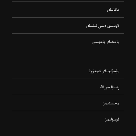
ماقالىلەر
لازىملىق دىنىي ئىلىملەر
ياخشىلار باغچىسى
مۇسۇلمانلار كىمدۇر؟
پەتىۋا سوراڭ
مەقسىتىمىز
ئۇسۇلىمىز