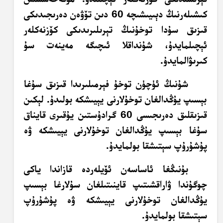
كىشىلەرنىڭ دېىيىشىچە 60 دىن تۆۋەن دەرىجىدىكى
قىزىق سۇدا توخۇنىڭ تېرىلىرىدىكى كۆزنەكلەر
ئېچىلمايدۇ، شۇنداقلا ئىچىگە مەينەت سۇ
كىرىۋالمايدۇ.
شۇنىڭ ئۈچۈن توخۇ فېرمىلىرىدا قىزىق سۇغا
بېسىپ يۇڭدالغان توخۇلارنى يېيىشكە بولىدۇ. لېكىن
قىزىقلىق دەرىجىسى 60 گرادۇستىن يۇقىرى قايناق
سۇغا بېسىپ يۇڭدالغان توخۇلارنى يېيىشكە ۋە
پۇشۇرۇپ سېتىشقا بولمايدۇ.
بۇنىڭغا ئاساسەن ئۆيلەردە قازاندا ياكى
چوگۇندا ۋاراقشىتىپ قاينىتىلغان سۇلارغا بېسىپ
يۇڭدالغان توخۇلارنى يېيىشكە ۋە پۇشۇرۇپ
سېتىشقا بولمايدۇ.