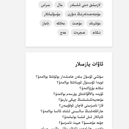
لازىملىق دىنى ئىلىملەر
مال
مىراس
مۇجتەھىدلەرنىڭ دەۋرى
مۇسۇلمانلار
مۇشرىك
مۇھىت
مەككە
ناماز
نىكاھ
ھىجرەت
ھەج
ئاۋات يازمىلار
سۈنئىي ئۇسۇل بىلەن ھامىلىدار بولۇشقا بولامدۇ؟
تويدا ئۇسسۇل ئويناشقا بولامدۇ؟
نىكاھ بۇزۇلامدۇ؟
ئۆيدە يالاڭۋاشتاق يۈرسەم بولامدۇ؟
مۇھەببەتلىشىشنىڭ چېكى بارمۇ؟
قازا نامىزىمنى قاچان ئوقۇيمەن؟
ھاراقكەشنىڭ سالىمىنى ئىلىك ئالسا بولامدۇ؟
ئاياللار ئىش قىلسا بولمامدۇ؟
جۈمە مۇھىممۇ؟ ھېيت نامىزىمۇ؟
دادىسى ھارامدىن تاپقان پۇلنى بالىسى مىراس