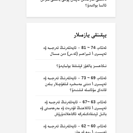
ئالسا بولامدۇ؟
يېقىنقى يازمىلار
ئەنئام، 74 ~ 81 – ئايەتلەرنىڭ تەرجىمە ۋە
تەپسىرى \ ئىبراھىم (ئە.س) دىن مىسال
نىكاھسىز يالغۇز قېلىشقا بولمايدۇ؟
ئەنئام، 69 ~ 73 – ئايەتلەرنىڭ تەرجىمە ۋە
تەپسىرى \ دىننى مەسخىرە قىلغۇچىلار بىلەن
قانداق مۇئامىلە قىلىنىدۇ؟
ئەنئام، 63 ~67 – ئايەتلەرنىڭ تەرجىمە ۋە
تەپسىرى \ ئاللاھنىڭ قۇدرەت ۋە مەرھەمىتى ۋە
باتىل ئېتىقادكىلەرگە ئاگاھلاندۇرۇش
ئەنئام، 60 ~ 62 – ئايەتلەرنىڭ تەرجىمە ۋە
تەپسىرى \ روھ ۋە جان