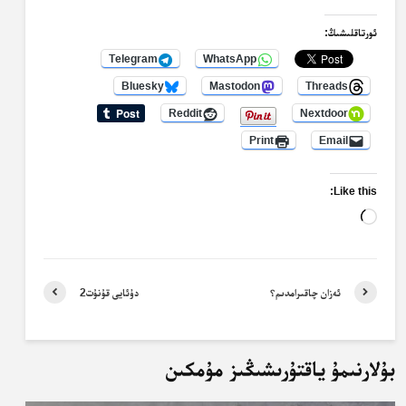
ئورتاقلىشىڭ:
Telegram
WhatsApp
Bluesky
Mastodon
Threads
Reddit
Nextdoor
Print
Email
Like this:
Loading…
ئەزان چاقىرامدىم؟
دۇئايى قۇنۇت2
بۇلارنىمۇ ياقتۇرىشىڭىز مۇمكىن