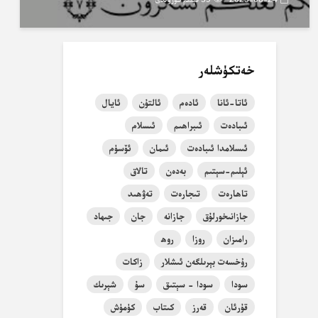
خەتكۈشلەر
ئاتا-ئانا
ئادەم
ئالتۇن
ئايال
ئىبادەت
ئىبراھىم
ئىسلام
ئىسلامدا ئىبادەت
ئىمان
ئۆسۈم
ئېلىم-سېتىم
بەدەن
تالاق
تاھارەت
تىجارەت
تەۋھىد
جازانىخورلۇق
جازانە
جان
جىھاد
رامىزان
روزا
روھ
رۇخسەت بېرىلگەن ئىشلار
زاكات
سودا
سودا - سېتىق
سۇ
شېرىك
قۇرئان
قەرز
كىتاب
كۈمۈش