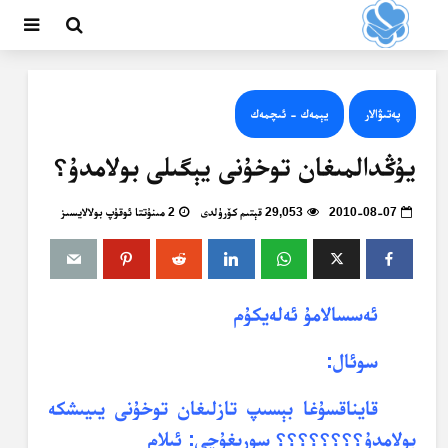
پەتىۋالار
يېمەك - ئىچمەك
يۇڭدالمىغان توخۇنى يېگىلى بولامدۇ؟
2010-08-07
29,053 قېتىم كۆرۈلدى
2 مىنۇتتا ئوقۇپ بولالايسىز
ئەسسالامۇ ئەلەيكۇم
سوئال:
قايناقسۇغا بېسىپ تازلىغان توخۇنى يىيىشكە
بولامدۇ؟؟؟؟؟؟؟؟ سورىغۇچى: ئىلام