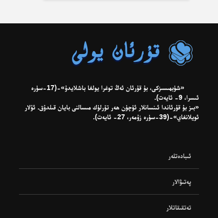
«شۈبھىسىزكى، بۇ قۇرئان ئەڭ توغرا يولغا باشلايدۇ»-(17-سۈرە
ئىسرا، 9- ئايەت).
«بىز بۇ قۇرئاندا ئىنسانلار ئۈچۈن ھەر تۈرلۈك مىسالنى بايان قىلدۇق. ئۇلار
ئويلانغاي»-(39-سۈرە زۇمەر، 27- ئايەت).
ئىبادەتلەر
پەتىۋالار
تەتقىقاتلار