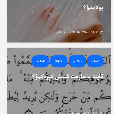
بولامدۇ؟
2026-01-20
31 قېتىم كۆرۈلدى
ئەھكام
باشقىلار
پەتىۋالار
تاھارەت
قايتا تاھارەت ئېلىش كېرەكمۇ؟
2025-08-24
59 قېتىم كۆرۈلدى