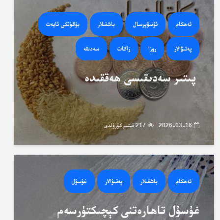
ئەھكام
ئۇنىۋېرسال
باشقىلار
بۈگۈنكى ئايەت
پەتىۋالار
روزا
زاكات
سەدىقە
پىتىر سەدىقىسى ھەققىدە
2026-03-16
217 قېتىم كۆرۈلدى
ئەھكام
باشقىلار
پەتىۋالار
غۇسۇل
غۇسۇل تاھارەتنى كېچىكتۈرسەم