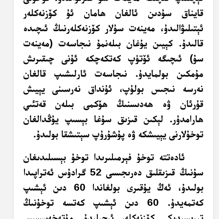
قايناق سۇدىن ئالغان ھامان ئۇ كۆزنەكلەر
ئېتىلىۋالىدۇ، مەينەت سۇلار كۆزنەكلەرنىڭ ئىچىدە
قالىدۇ. كېيىن يۇغان بىلەنمۇ نىجاسەت (مەينەت
سۇ) ئىچىگە ئۆتۈپ كەتكەچكە ئۇنى چىقىرىش
مۇمكىن بولمايدۇ. نىجاسەت ئارلىشىپ قالغان
نەرسە نىجىس بولۇپ، ئۇنداق نەرسىنى يېيىش
قۇرئان ۋە ھەدىسنىڭ ھۆكمى بىلەن قەتئىي
ھارامدۇر.
لېكىن قىزىق سۇغا بېسىپ يۇڭدالغان
توخۇلارنى يېيىشكە ۋە پۇشۇرۇپ سېتىشقا بولىدۇ.
ئادەتتە توخۇ فېرمىلىرىدا توخۇ بېسىلىدىغان
سۇنىڭ قىزىقلىق دەرىجىسى 52 گرادۇس ئەتراپىدا
بولىدۇ، ئەڭ يۇقىرى بولغاندا 60 دىن ئېشىپ
كەتمەيدۇ. 60 دىن ئېشىپ كەتسە توخۇنىڭ
تېرىسىدىكى كۆزنەكلەر ئېچىلىدۇ. مۇتەخەسسىس