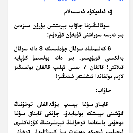
ۋە ئەلەيكۇم ئەسسەلام
سوئالىڭىزغا جاۋاب بېرىشتىن بۇرۇن سىزدىن
بىر نەرسە سوراشنى ئۇيغۇن كۆردۈم:
6 كەلىمىلىك سوئال جۈملىسىگە 8 دانە سوئال
بەلگىسى قويۇپسىز. بىر دانە بولسىمۇ كۇپايە
قىلاتتى!
قالغان 7 سىنى ئېلىپ قالغان بولسىڭىز
لازىم بولغاندا ئىشلىتەر ئىدىڭىز!
جاۋاب:
قايناق سۇغا بېسىپ يۇڭدالغان توخۇنىڭ
گۆشىنى يېيىشكە بولمايدۇ. چۈنكى قايناق سۇغا
توخۇنى باسقاندا توخۇنىڭ تېرىلىرىنىڭ كۆزنەكلىرى
ئېچىلىپ ئىچىگە مەينەت سۇ كىرىۋالىدۇ. توخۇنى