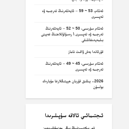
ئەنئام، 53 ~ 59 – ئايەتلەرنىڭ تەرجىمە ۋە
تەپسىرى
ئەنئام سۈرىسى، 50 ~ 52 – ئايەتلەرنىڭ
تەرجىمە ۋە تەپسىرى \ رەسۇلۇللاھنىڭ غەيبنى
بىلمەيدىغانلىقى
قۇرئاندا بەش ۋاقىت ناماز
ئەنئام سۈرىسى، 45 ~ 49 – ئايەتلەرنىڭ
تەرجىمە ۋە تەپسىرى
2026- يىللىق قۇربان ھېيتىڭلارغا مۇبارەك
بولسۇن
ئىجتىمائىي ئالاقە سۇپىلىرىدا
تور بىكتىمىزنىىڭ يېڭى مەزمۇنلىرىدىن