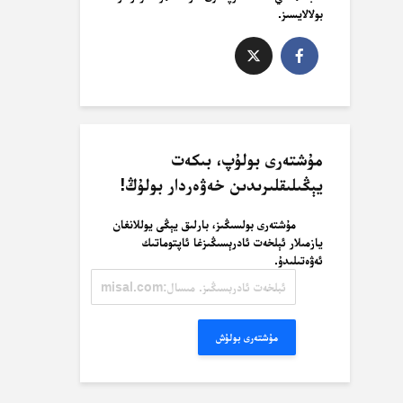
بولالايسىز.
مۇشتەرى بولۇپ، بىكەت
يېڭىلىقلىرىدىن خەۋەردار بولۇڭ!
مۇشتەرى بولسىڭىز، بارلىق يېڭى يوللانغان
يازمىلار ئېلخەت ئادرېسىڭىزغا ئاپتوماتىك
ئەۋەتىلىدۇ.
ئېلخەت
ئادرېسىڭىز.
مىسال:
misal@misal.com
مۇشتەرى بولۇش