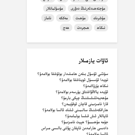
مۇجتەھىدلەرنىڭ دەۋرى
مۇسۇلمانلار
مۇشرىك
مۇھىت
مەككە
ناماز
نىكاھ
ھىجرەت
ھەج
ئاۋات يازمىلار
سۈنئىي ئۇسۇل بىلەن ھامىلىدار بولۇشقا بولامدۇ؟
تويدا ئۇسسۇل ئويناشقا بولامدۇ؟
نىكاھ بۇزۇلامدۇ؟
ئۆيدە يالاڭۋاشتاق يۈرسەم بولامدۇ؟
مۇھەببەتلىشىشنىڭ چېكى بارمۇ؟
قازا نامىزىمنى قاچان ئوقۇيمەن؟
ھاراقكەشنىڭ سالىمىنى ئىلىك ئالسا بولامدۇ؟
ئاياللار ئىش قىلسا بولمامدۇ؟
جۈمە مۇھىممۇ؟ ھېيت نامىزىمۇ؟
دادىسى ھارامدىن تاپقان پۇلنى بالىسى مىراس
ئالسا بولامدۇ؟