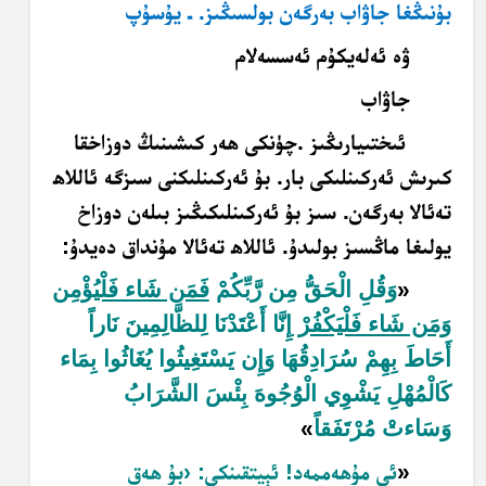
بۇنىڭغا جاۋاب بەرگەن بولسىڭىز. ـ يۇسۇپ
ۋە ئەلەيكۇم ئەسسەلام
جاۋاب
ئىختىيارىڭىز
.
چۈنكى ھەر كىشىنىڭ دوزاخقا
كىرىش ئەركىنلىكى بار. بۇ ئەركىنلىكنى سىزگە ئاللاھ
تەئالا بەرگەن. سىز بۇ ئەركىنلىكىڭىز بىلەن دوزاخ
يولىغا ماڭسىز بولىدۇ. ئاللاھ تەئالا مۇنداق دەيدۇ
:
«
وَقُلِ الْحَقُّ مِن رَّبِّكُمْ
فَمَن شَاء فَلْيُؤْمِن
وَمَن شَاء فَلْيَكْفُرْ
إِنَّا أَعْتَدْنَا لِلظَّالِمِينَ نَاراً
أَحَاطَ بِهِمْ سُرَادِقُهَا وَإِن يَسْتَغِيثُوا يُغَاثُوا بِمَاء
كَالْمُهْلِ يَشْوِي الْوُجُوهَ بِئْسَ الشَّرَابُ
وَسَاءتْ مُرْتَفَقاً
»
«
ئى مۇھەممەد! ئېيتقىنكى: ‹بۇ ھەق