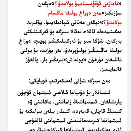
«
نامازنى ئوقۇمىساممۇ بولامدۇ؟
»
دېگەن
سۆزىڭىز
«
مەن دوزاخ يولىغا ماڭسام
بولامدۇ؟
»
دېگەن مەنانى ئىپادىلەيدۇ. يۇقىرىدا
دېگىنىمدەك ئاللاھ تەئالا سىزگە بۇ ئەركىنلىكنى
بەرگەن. شۇڭا سىز بۇ ئەركىنلىكىڭىز بويىچە دوزاخ
يولىغا ماڭسىڭىز بولىۋېرىدۇ. يەر يۈزىدە بۇ يولنى
تاللىغان نۇرغۇن «
يولداش
»
لىرىڭىز بار. يالغۇز
قالمايسىز
.
مەن سىزگە شۇنى ئەسكەرتىپ قويايكى
:
ئىنسانلار بۇ دۇنياغا ئىلاھىي ئىمتىھان ئۈچۈن
يارىتىلغان. ئىمتىھاننىڭ زامانىنى، ماكانىنى ۋە
كىمنىڭ قاچان، قەيەردە، كىملەر بىلەن بىرلىكتە بۇ
ئىمتىھانغا كىرىدىغانلىقىنى ئىمتىھاننى ئالغۇچى
ئۆزى بەلگىلەيدۇ. ئىمتىھانغا كىرگۈچىنىڭ ھەر