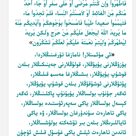
فَاطَّهَّرُواْ وَإِن كُنتُم مَّرْضَى أَوْ عَلَى سَفَرٍ أَوْ جَاء أَحَدٌ
مَّنكُم مِّنَ الْغَائِطِ أَوْ لاَمَسْتُمُ النِّسَاء فَلَمْ تَجِدُواْ مَاء
فَتَيَمَّمُواْ صَعِيداً طَيِّباً فَامْسَحُواْ بِوُجُوهِكُمْ وَأَيْدِيكُم مِّنْهُ
مَا يُرِيدُ اللّهُ لِيَجْعَلَ عَلَيْكُم مِّنْ حَرَجٍ وَلَـكِن يُرِيدُ
لِيُطَهَّرَكُمْ وَلِيُتِمَّ نِعْمَتَهُ عَلَيْكُمْ لَعَلَّكُمْ تَشْكُرُونَ
»
«
ئى مۇئمىنلار! نامازغا تۇرغىنىڭلاردا،
يۈزۈڭلارنى يۇيۇڭلار، قولۇڭلارنى جەينىكىڭلار بىلەن
قوشۇپ يۇيۇڭلار، بىشىڭلارغا مەسىھ قىلىڭلار،
پۇتۇڭلارنى ئوشۇقۇڭلار بىلەن قوشۇپ يۇيۇڭلار،
ئەگەر جۇنۇب بولساڭلار يۇيۇنۇپ پاكلىنىڭلار، ئەگەر
كېسەل بولساڭلار ياكى سەپەرئۈستىدە بولساڭلار،
ياكى تاھارەت سۇندۇرغان بولساڭلار، ۋە ياكى
ئاياللىرىڭلار بىلەن بىر تۆشەكتە بولۇشساڭلار،
ئاندىن تاھارەت ئېلىش ياكى غۇسۇل قىلىش ئۈچۈن