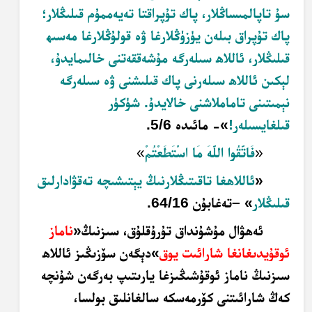
سۇ تاپالمىساڭلار، پاك تۇپراقتا تەيەممۇم قىلىڭلار؛
پاك تۇپراق بىلەن يۈزۈڭلارغا ۋە قولۇڭلارغا مەسىھ
قىلىڭلار، ئاللاھ سىلەرگە مۇشەققەتنى خالىمايدۇ،
لېكىن ئاللاھ سىلەرنى پاك قىلىشنى ۋە سىلەرگە
نېمىتىنى تاماملاشنى خالايدۇ. شۈكۈر
قىلغايسىلەر
!
»- مائىدە 5/6
.
«
فَاتَّقُوا اللَّهَ مَا اسْتَطَعْتُمْ
»
«
ئاللاھغا تاقىتىڭلارنىڭ يېتىشىچە تەقۋادارلىق
قىلىڭلار
»
–
تەغابۇن 64/16
.
ئەھۋال مۇشۇنداق تۇرۇقلۇق، سىزنىڭ
«
ناماز
ئوقۇيدىغانغا شارائىت يوق
»
دېگەن سۆزىڭىز ئاللاھ
سىزنىڭ ناماز ئوقۇشىڭىزغا يارىتىپ بەرگەن شۇنچە
كەڭ شارائىتنى كۆرمەسكە سالغانلىق بولسا،