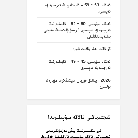
ئەنئام، 53 ~ 59 – ئايەتلەرنىڭ تەرجىمە ۋە
تەپسىرى
ئەنئام سۈرىسى، 50 ~ 52 – ئايەتلەرنىڭ
تەرجىمە ۋە تەپسىرى \ رەسۇلۇللاھنىڭ غەيبنى
بىلمەيدىغانلىقى
قۇرئاندا بەش ۋاقىت ناماز
ئەنئام سۈرىسى، 45 ~ 49 – ئايەتلەرنىڭ
تەرجىمە ۋە تەپسىرى
2026- يىللىق قۇربان ھېيتىڭلارغا مۇبارەك
بولسۇن
ئىجتىمائىي ئالاقە سۇپىلىرىدا
تور بىكتىمىزنىىڭ يېڭى مەزمۇنلىرىدىن
ئىجتىمائىي ئالاقە سۇپىلىرى ئارقىلىقمۇ خەۋەردار