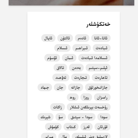
خەتكۈشلەر
ئاتا-ئانا
ئادەم
ئالتۇن
ئايال
ئىبادەت
ئىبراھىم
ئىسلام
ئىسلامدا ئىبادەت
ئىمان
ئۆسۈم
ئېلىم-سېتىم
بەدەن
تالاق
تاھارەت
تىجارەت
تەۋھىد
جازانىخورلۇق
جازانە
جان
جىھاد
رامىزان
روزا
روھ
رۇخسەت بېرىلگەن ئىشلار
زاكات
سودا
سودا - سېتىق
سۇ
شېرىك
قۇرئان
قەرز
كىتاب
كۈمۈش
لازىملىق دىنى ئىلىملەر
مال
مىراس