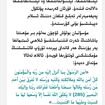
ئېلىنغانلىقىغا، ئېلىنىۋاتقانلىقىغا ۋە ئېلىنىدىغانلىقىغا
دالالەت قىلىدۇ. قۇرئان كەرىمدە پۈتكۈل
پەيغەمبەرلەر تەبلىغ قىلغان دىننىڭ ئىسلام
دېيىلىشىمۇ بۇنى كۆرسىتىدۇ
.
مۇسۇلمان بولۇش ئۈچۈن مەلۇم بىر مۇھىتتا
ياشاشنىڭ شەرت قىلىنماسلىقىمۇ ئىلاھىي ئىمتىھانغا
يەر يۈزىنىڭ ھەر قانداق يېرىدە تۇرۇپ قاتنىشىشنىڭ
مۇمكىنلىكىنى ئوتتۇرىغا قويىدۇ. ئاللاھ تەئالا
مۇنداق دەيدۇ
:
«
آمَنَ الرَّسُولُ بِمَا أُنزِلَ إِلَيْهِ مِن رَّبِّهِ وَالْمُؤْمِنُونَ
كُلٌّ آمَنَ بِاللّهِ وَمَلآئِكَتِهِ وَكُتُبِهِ وَرُسُلِهِ لاَ نُفَرِّقُ بَيْنَ أَحَدٍ
مِّن رُّسُلِهِ وَقَالُواْ سَمِعْنَا وَأَطَعْنَا غُفْرَانَكَ رَبَّنَا وَإِلَيْكَ
الْمَصِيرُ {285} لاَ يُكَلِّفُ اللّهُ نَفْساً إِلاَّ وُسْعَهَا لَهَا مَا
كَسَبَتْ وَعَلَيْهَا مَا اكْتَسَبَتْ
…
»