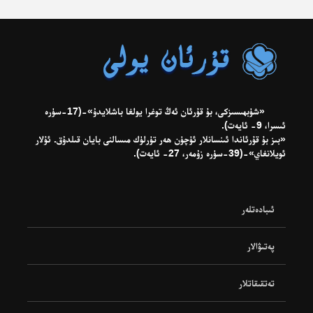
«شۈبھىسىزكى، بۇ قۇرئان ئەڭ توغرا يولغا باشلايدۇ»-(17-سۈرە
ئىسرا، 9- ئايەت).
«بىز بۇ قۇرئاندا ئىنسانلار ئۈچۈن ھەر تۈرلۈك مىسالنى بايان قىلدۇق. ئۇلار
ئويلانغاي»-(39-سۈرە زۇمەر، 27- ئايەت).
ئىبادەتلەر
پەتىۋالار
تەتقىقاتلار