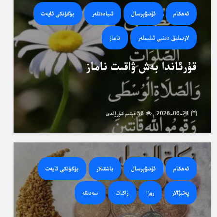
ئەھكام
ئۇنىۋېرسال
ئىبادەتلەر
بۈگۈنكى ئايەت
لازىملىق دىنىي ئىلىملەر
ناماز
قۇرئاندا بەش ۋاقىت ناماز
2026-06-21
56 قېتىم كۆرۈلدى
ئەھكام
ئۇنىۋېرسال
باشقىلار
بۈگۈنكى ئايەت
پەتىۋالار
روزا
زاكات
سەدىقە