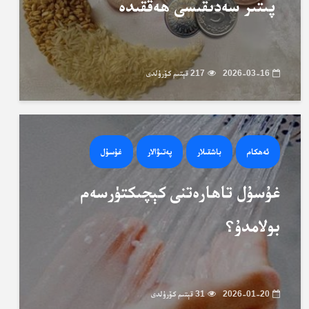
پىتىر سەدىقىسى ھەققىدە
2026-03-16
217 قېتىم كۆرۈلدى
ئەھكام
باشقىلار
پەتىۋالار
غۇسۇل
غۇسۇل تاھارەتنى كېچىكتۈرسەم
بولامدۇ؟
2026-01-20
31 قېتىم كۆرۈلدى