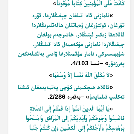
كَانَتْ عَلَى الْمُؤْمِنِينَ كِتَاباً مَّوْقُوتاً
»
«
نامازنى ئادا قىلغان چېغىڭلاردا، ئۆرە
تۇرغان، ئولتۇرغان ۋەياتقان ھالەتلىرىڭلاردا
ئاللاھقا زىكىر ئېتىڭلار. خاتىرجەم بولغان
چېغىڭلاردا نامازنى مۇكەممەل ئادا قىلىڭلار.
شۇبھىسىزكى، ناماز مۇئمىنلارغا ۋاقتى بەلگىلەنگەن
پەرزدۇر
»
–
نىسا 4/103
.
«
لاَ يُكَلِّفُ اللّهُ نَفْساً إِلاَّ وُسْعَهَا
»
«
ئاللاھ ھىچكىمنى كۈچى يەتمەيدىغان ئىشقا
تەكلىپ قىلمايدۇ
»
–
بەقەرە 2/286
.
«
يَا أَيُّهَا الَّذِينَ آمَنُواْ إِذَا قُمْتُمْ إِلَى الصَّلاةِ
فاغْسِلُواْ وُجُوهَكُمْ وَأَيْدِيَكُمْ إِلَى الْمَرَافِقِ وَامْسَحُواْ
بِرُؤُوسِكُمْ وَأَرْجُلَكُمْ إِلَى الْكَعْبَينِ وَإِن كُنتُمْ جُنُباً