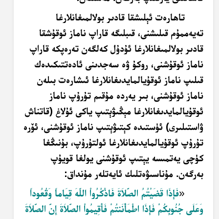
تاھارەت ئېلىشقا قادىر بولالمىغانلارغا
تەيەممۇم قىلىشنى، قىبلىگە قاراپ ناماز ئوقۇشقا
قادىر بولالمىغانلارغا ئۇدۇل كەلگەن تەرەپكە قاراپ
ناماز ئوقۇشنى، روكۇ ۋە سەجدىنى ئادەتتىكىدەك
قىلىپ ناماز ئوقۇيالمايدىغانلارغا ئىشارەت بىلەن
ناماز ئوقۇشنى، بىر يەردە مۇقىم تۇرۇپ ناماز
ئوقۇيالمايدىغانلارغا مېڭىۋېتىپ ياكى ئۇلاغ (قاتناش
ۋاستىلىرى) ئۈستىدە كېتىۋېتىپ ناماز ئوقۇشنى، ئۆرە
تۇرۇپ ئوقۇيالمايدىغانلارغا ئولتۇرۇپ، بۇنىڭغا
كۈچى يەتمىسە يېتىپ ئوقۇشنى يولغا قويۇپ
بەرگەن. مۇناسىۋەتلىك ئايەتلەر مۇنداق
:
«
فَإِذَا قَضَيْتُمُ الصَّلاَةَ فَاذْكُرُواْ اللّهَ قِيَاماً وَقُعُوداً
وَعَلَى جُنُوبِكُمْ فَإِذَا اطْمَأْنَنتُمْ فَأَقِيمُواْ الصَّلاَةَ إِنَّ الصَّلاَةَ