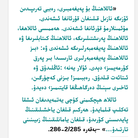
«
ئاللاھنىڭ بۇ پەيغەمبىرى، رەببى تەرىپىدىن
ئۆزىگە نازىل قىلىنغان قۇرئانغا ئىشەندى
.
مۇئمىنلارمۇ قۇرئانغا ئىشەندى. ھەممىسى ئاللاھغا،
ئاللاھنىڭ پەرىشتىلىرىگە، ئاللاھنىڭ كىتابلىرىغا ۋە
ئاللاھنىڭ پەيغەمبەرلىرىگە ئىشەندى ۋە: ‹بىز
ئاللاھنىڭ پەيغەمبەرلىرى ئارىسىدا بىر پەرق
كۆرمەيمىز› دېدى. ئۇلار يەنە
: ‹
ئاڭلىدۇق ۋە
ئىتائەت قىلدۇق. رەببىمىز! بىزنى كەچۈرگىن،
ئاخىرى سېنىڭ دەرگاھىڭغا قايتىمىز› دەيدۇ
.
ئاللاھ ھېچكىمنى كۈچى يەتمەيدىغان ئىشقا
تەكلىپ قىلمايدۇ. ھەركىم قىلغان ياخشىلىقىنىڭ
پايدىسىنى كۆرىدۇ، قىلغان يامانلىقىنىڭ زىيىنىنى
تارتىدۇ
…
»
–
بەقەرە 2/285-286.