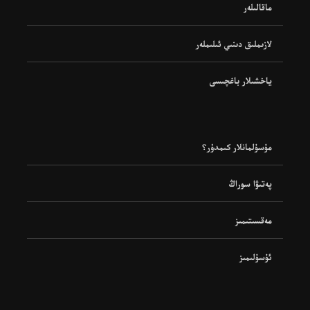
ماقالىلەر
لازىملىق دىنىي ئىلىملەر
ياخشىلار باغچىسى
مۇسۇلمانلار كىمدۇر؟
پەتىۋا سوراڭ
مەقسىتىمىز
ئۇسۇلىمىز