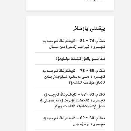
يېقىنقى يازمىلار
ئەنئام، 74 ~ 81 – ئايەتلەرنىڭ تەرجىمە ۋە
تەپسىرى \ ئىبراھىم (ئە.س) دىن مىسال
نىكاھسىز يالغۇز قېلىشقا بولمايدۇ؟
ئەنئام، 69 ~ 73 – ئايەتلەرنىڭ تەرجىمە ۋە
تەپسىرى \ دىننى مەسخىرە قىلغۇچىلار بىلەن
قانداق مۇئامىلە قىلىنىدۇ؟
ئەنئام، 63 ~67 – ئايەتلەرنىڭ تەرجىمە ۋە
تەپسىرى \ ئاللاھنىڭ قۇدرەت ۋە مەرھەمىتى ۋە
باتىل ئېتىقادكىلەرگە ئاگاھلاندۇرۇش
ئەنئام، 60 ~ 62 – ئايەتلەرنىڭ تەرجىمە ۋە
تەپسىرى \ روھ ۋە جان