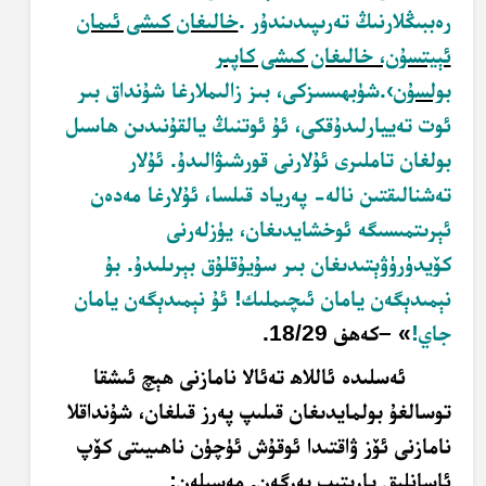
رەببىڭلارنىڭ تەرىپىدىندۇر
.
خالىغان كىشى ئىمان
ئېيتسۇن، خالىغان كىشى كاپىر
بولسۇن
›.
شۈبھىسىزكى، بىز زالىملارغا شۇنداق بىر
ئوت تەييارلىدۇقكى، ئۇ ئوتنىڭ يالقۇنىدىن ھاسىل
بولغان تاملىرى ئۇلارنى قورشىۋالىدۇ. ئۇلار
تەشنالىقتىن نالە- پەرياد قىلسا، ئۇلارغا مەدەن
ئېرىتمىسىگە ئوخشايدىغان، يۈزلەرنى
كۆيدۈرۈۋېتىدىغان بىر سۇيۇقلۇق بېرىلىدۇ. بۇ
نېمىدېگەن يامان ئىچىملىك! ئۇ نېمىدېگەن يامان
جاي
!
»
–
كەھف 18/29
.
ئەسلىدە ئاللاھ تەئالا نامازنى ھېچ ئىشقا
توسالغۇ بولمايدىغان قىلىپ پەرز قىلغان، شۇنداقلا
نامازنى ئۆز ۋاقتىدا ئوقۇش ئۈچۈن ناھىيىتى كۆپ
ئاسانلىق يارىتىپ بەرگەن. مەسىلەن
: