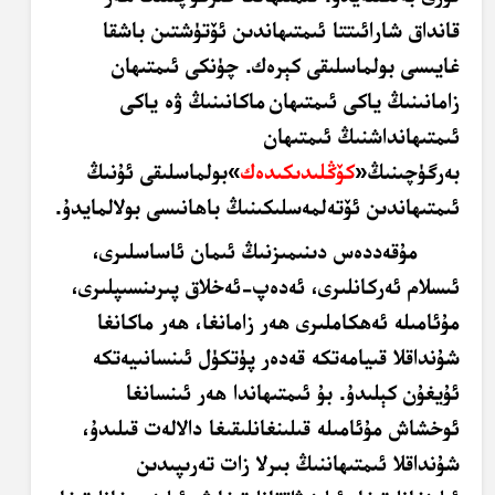
قانداق شارائىتتا ئىمتىھاندىن ئۆتۈشتىن باشقا
غايىسى بولماسلىقى كېرەك. چۈنكى ئىمتىھان
زامانىنىڭ ياكى ئىمتىھان
ماكانىنىڭ ۋە ياكى
ئىمتىھانداشنىڭ ئىمتىھان
بەرگۈچىنىڭ
«
كۆڭلىدىكىدەك
»
بولماسلىقى ئۇنىڭ
ئىمتىھاندىن ئۆتەلمەسلىكىنىڭ باھانىسى بولالمايدۇ
.
مۇقەددەس دىنىمىزنىڭ ئىمان ئاساسلىرى،
ئىسلام ئەركانلىرى، ئەدەپ-ئەخلاق پىرىنسىپلىرى،
مۇئامىلە ئەھكاملىرى ھەر زامانغا، ھەر ماكانغا
شۇنداقلا قىيامەتكە قەدەر پۈتكۈل ئىنسانىيەتكە
ئۇيغۇن كېلىدۇ. بۇ ئىمتىھاندا ھەر ئىنسانغا
ئوخشاش مۇئامىلە قىلىنغانلىقىغا دالالەت قىلىدۇ،
شۇنداقلا ئىمتىھاننىڭ بىرلا زات تەرىپىدىن