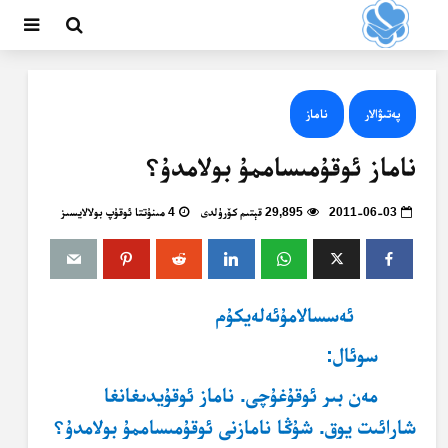
پەتىۋالار
ناماز
ناماز ئوقۇمىساممۇ بولامدۇ؟
2011-06-03
29,895 قېتىم كۆرۈلدى
4 مىنۇتتا ئوقۇپ بولالايسىز
ئەسسالامۇئەلەيكۇم
سوئال:
مەن بىر ئوقۇغۇچى. ناماز ئوقۇيدىغانغا
شارائىت يوق. شۇڭا نامازنى ئوقۇمىساممۇ بولامدۇ؟