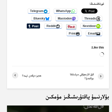
ئورتاقلىشىڭ:
Telegram
WhatsApp
Bluesky
Mastodon
Threads
Reddit
Nextdoor
Print
Email
Like this:
Loading…
كۆز قارىچۇقى سېلىشقا
ھەيز دېگەن نېمە؟
بولامدۇ؟
بۇلارنىمۇ ياقتۇرىشىڭىز مۇمكىن