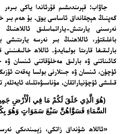
جاۋاب: قېرىندىشىم قۇرئاندا ياكى بىرەر
گەپنىڭ ھېچقانداق ئاساسى يوق. بۇ ھەم بىر خا
نەرسىنى يارىتىش-ياراتماسلىق ئاللاھنىڭ م
باغلىقتۇر، ئاللاھنىڭ بىر نەرسە يارىتىشى ب
بارلىقىغا قارىتا بولمايدۇ. ئاللاھ خالىغىنىنى ق
كائىناتنى ۋە بارلىق مەخلۇقاتنى ئىنسان ۋە ج
ئۈچۈن، ئىنسان ۋە جىنلارنى بولسا پەقەت ئۆزىگە
قىلىشى ئۈچۈنياراتقان. مۇناسىۋەتلىك ئايەتلەر ت
(هُوَ الَّذِي خَلَقَ لَكُمْ مَا فِي الْأَرْضِ جَمِيع
السَّمَاءِ فَسَوَّاهُنَّ سَبْعَ سَمَوَاتٍ وَهُوَ بِكُ
«ئاللاھ شۇنداق زاتكى، زېمىندىكى نەرس