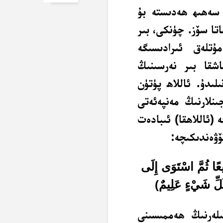
 سەھىھ ھەدىستە بۇ
تا سۆز. چۈنكى، بىر
ۇتلەق ئىرادىسىگە
اشقا بىر نەرسىنىڭ
ىلىدۇ. ئاللاھ پۈتۈن
ىنلارنىڭ مەنپەئەتى
 (ئاللاھقا) ئىبادەت
ۆۋەندىكىچە:
ًا ثُمَّ اسْتَوَى إِلَى
لِّ شَيْءٍ عَلِيمٌ
)
ىلەرنىڭ ھەممىسىنى