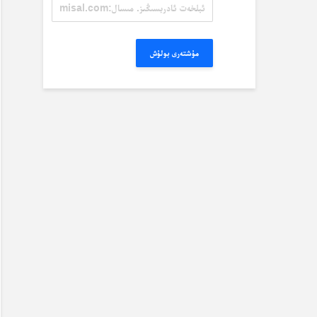
ئېلخەت
ئادرېسىڭىز.
مىسال:
misal@misal.com
مۇشتەرى بولۇش