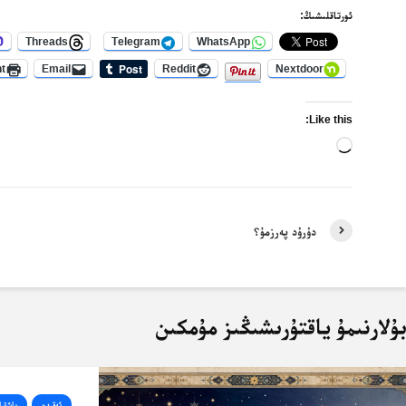
ئورتاقلىشىڭ:
Threads
Telegram
WhatsApp
nt
Email
Reddit
Nextdoor
Like this:
Loading…
دۇرۇد پەرزمۇ؟
ۇلارنىمۇ ياقتۇرىشىڭىز مۇمكىن
ئەقىدە
باشقىل