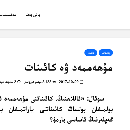
باش بەت
مەقسىتىمىز
پەتىۋالار
ئەقىدە
مۇھەممەد ۋە كائىنات
2017-10-09
2,122 قېتىم كۆرۈلدى
2 مىنۇتتا ئوقۇپ بولالايسىز
سوئال: «ئاللاھنىڭ، كائىناتنى مۇھەممەد ئ
بولمىغان بولساڭ كائىناتنى ياراتمىغان بو
گەپلەرنىڭ ئاساسى بارمۇ؟