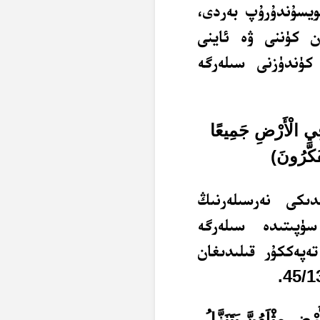
ويسۇندۇرۇپ بەردى،
ان كۈننى ۋە ئاينى
كۈندۈزنى سىلەرگە
ِي الْأَرْضِ جَمِيعًا
َكَّرُونَ
)
دىكى نەرسىلەرنىڭ
ۈپىتىدە سىلەرگە
ەپەككۇر قىلىدىغان
ِ مِثْلَهُنَّ يَتَنَزَّلُ