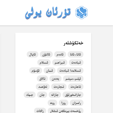
خەتكۈشلەر
ئاتا-ئانا
ئادەم
ئالتۇن
ئايال
ئىبادەت
ئىبراھىم
ئىسلام
ئىسلامدا ئىبادەت
ئىمان
ئۆسۈم
ئېلىم-سېتىم
بەدەن
تالاق
تاھارەت
تىجارەت
تەۋھىد
جازانىخورلۇق
جازانە
جان
جىھاد
رامىزان
روزا
روھ
رۇخسەت بېرىلگەن ئىشلار
زاكات