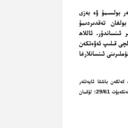
ر بولسىمۇ ۋە بەزى
بولغان تەقدىردىمۇ
 ئىنساندۇر. ئاللاھ
لچى قىلىپ ئەۋەتكەن
ملىرىنى ئىنسانلارغا
 كەلگەن باشقا ئايەتلەر
بۇلاردۇرل: نەھل 16/12، 14؛ ھەج 22/36، 37، 65؛ ئەنكەبۇت 29/61؛ لۇقمان