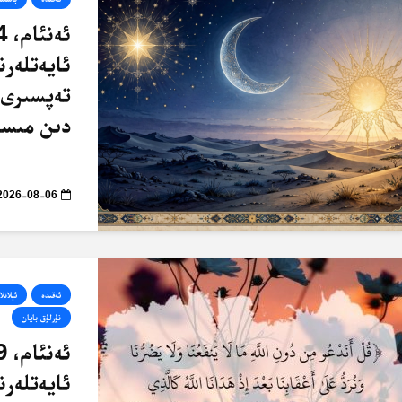
ئايەتلەرن
تەپسىرى 
دىن مىسا
2026-08-06
ئەقىدە
ئېلانلا
نۇرلۇق بايان
ئايەتلەرن