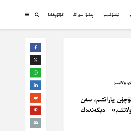
ئۇسۇلىمىز
پەتىۋا سوراڭ
كۇتۇپخانا
ۈچۈن ياراتتىم، سەن
لاتتىم» دېگەندەك