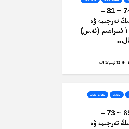
ئەنئام، 74 ~ 81 –
ىڭ تەرجىمە ۋە
\ ئىبراھىم (ئە.س)
ل...
32 قېتىم كۆرۈلدى
ر
باشقىلار
بۈگۈنكى ئايەت
ئەنئام، 69 ~ 73 –
ىڭ تەرجىمە ۋە