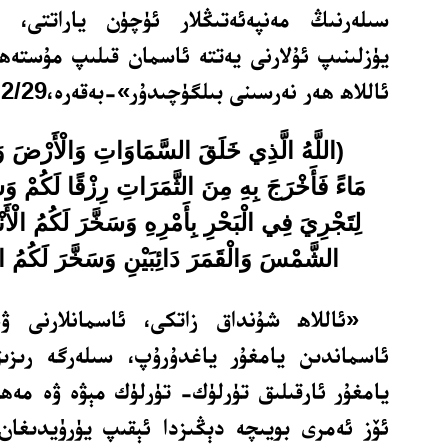
سىلەرنىڭ مەنپەئەتىڭلار ئۈچۈن ياراتتى، ئ
يۈزلىنىپ ئۇلارنى يەتتە ئاسمان قىلىپ مۇستەھ
ئاللاھ ھەر نەرسىنى بىلگۈچىدۇر»-بەقەرە،2/29.
(اللَّهُ الَّذِي خَلَقَ السَّمَاوَاتِ وَالْأَرْضَ وَ
مَاءً فَأَخْرَجَ بِهِ مِنَ الثَّمَرَاتِ رِزْقًا لَكُمْ وَس
لِتَجْرِيَ فِي الْبَحْرِ بِأَمْرِهِ وَسَخَّرَ لَكُمُ الْأَن
الشَّمْسَ وَالْقَمَرَ دَائِبَيْنِ وَسَخَّرَ لَكُمُ اللّ
«ئاللاھ شۇنداق زاتكى، ئاسمانلارنى ۋە
ئاسماندىن يامغۇر ياغدۇرۇپ، سىلەرگە رىز
يامغۇر ئارقىلىق تۈرلۈك- تۈرلۈك مېۋە ۋە مەھس
ئۆز ئەمرى بويىچە دېڭىزدا ئېقىپ يۈرۈيدىغان