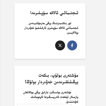
ئىجتىمائىي ئالاقە سۇپىلىرىدا
تور بىكتىمىزنىىڭ يېڭى مەزمۇنلىرىدىن
ئىجتىمائىي ئالاقە سۇپىلىرى ئارقىلىقمۇ خەۋەردار
بولالايسىز.
مۇشتەرى بولۇپ، بىكەت
يېڭىلىقلىرىدىن خەۋەردار بولۇڭ!
مۇشتەرى بولسىڭىز، بارلىق يېڭى يوللانغان
يازمىلار ئېلخەت ئادرېسىڭىزغا ئاپتوماتىك
ئەۋەتىلىدۇ.