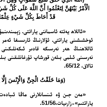
الْأَمْرُ بَيْنَهُنَّ لِتَعْلَمُوا أَنَّ اللَّهَ عَلَى كُلِّ شَيْ
قَدْ أَحَاطَ بِكُلِّ شَيْءٍ عِلْمًا
«ئاللاھ يەتتە ئاسماننى ياراتتى. زېمىندىنمۇ
ئوخشىشىنى ياراتتى. ئۇلارنىڭ ئارىسىغا ئەمر
ئاللاھنىڭ ھەر نەرسىگە قادىر ئىكەنلىكىنى
نەرسىنى ئىلمى بىلەن قورشاپ تۇرغانلىقىنى بىل
تالاق، 65/12.
(وَمَا خَلَقْتُ الْجِنَّ وَالْإِنْسَ إِلَّا ل
«مەن جىن ۋە ئىنسانلارنى ماڭا ئىبادەت 
ياراتتىم»-زارىيات،51/56.