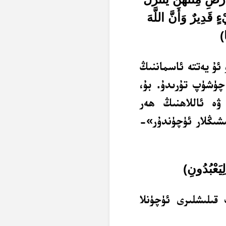
ءٍ قَدِيرٌ وَأَنَّ اللَّهَ
)
 ئۇ يەتتە ئاسماننىڭ
 چۈشۈپ تۇرىدۇ. بۇ،
 ۋە ئاللاھنىڭ ھەر
ىشىڭلار ئۈچۈندۇر»-
ِيَعْبُدُونِ
)
قىلىشلىرى ئۈچۈنلا