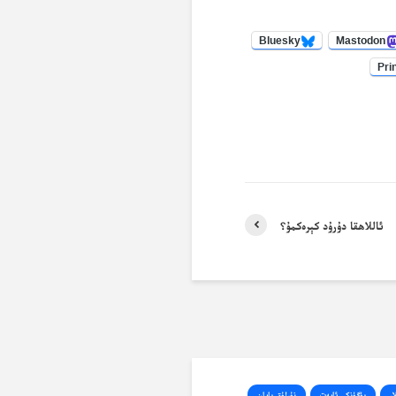
Bluesky
Mastodon
Pri
ئاللاھقا دۇرۇد كېرەكمۇ؟
ار
بۈگۈنكى ئايەت
نۇرلۇق بايان