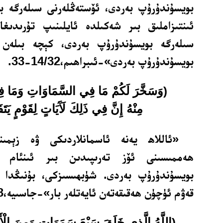
بويسۇندۇرۇپ بەردى، ئۆستەڭلەرنى سىلەرگە ب
ئىنتىزاملىق بىر شەكىلدە ئايلىنىپ تۇرىدىغ
سىلەرگە بويسۇندۇرۇپ بەردى، كېچە بىلەن 
بويسۇندۇرۇپ بەردى»-ئىبراھىم،14/32-33.
(وَسَخَّرَ لَكُمْ مَا فِي السَّمَاوَاتِ وَمَا ف
مِنْهُ إِنَّ فِي ذَلِكَ لَآَيَاتٍ لِقَوْمٍ يَتَف
«ئاللاھ يەنە ئاسمانلاردىكى ۋە زېمىن
ھەممىسىنى ئۆز تەرىپىدىن بىر ئىنئام س
بويسۇندۇرۇپ بەردى. شۈبھىسىزكى، بۇنىڭدا ت
قەۋم ئۈچۈن ھەقىقەتەن ئايەتلەر بار»-جاسىيە،45/13.
(اللَّهُ الَّذِي خَلَقَ سَبْعَ سَمَوَاتٍ وَمِنَ الْأَرْض