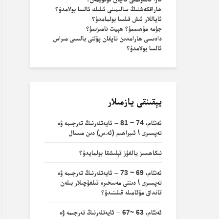
ھاراقكەشنىڭ سالىمىنى ئىلىك ئالسا بولامدۇ؟
ئاياللار ئىش قىلسا بولمامدۇ؟
جۈمە مۇھىممۇ؟ ھېيت نامىزىمۇ؟
دادىسى ھارامدىن تاپقان پۇلنى بالىسى مىراس
ئالسا بولامدۇ؟
يېقىنقى يازمىلار
ئەنئام، 74 ~ 81 – ئايەتلەرنىڭ تەرجىمە ۋە
تەپسىرى \ ئىبراھىم (ئە.س) دىن مىسال
نىكاھسىز يالغۇز قېلىشقا بولمايدۇ؟
ئەنئام، 69 ~ 73 – ئايەتلەرنىڭ تەرجىمە ۋە
تەپسىرى \ دىننى مەسخىرە قىلغۇچىلار بىلەن
قانداق مۇئامىلە قىلىنىدۇ؟
ئەنئام، 63 ~67 – ئايەتلەرنىڭ تەرجىمە ۋە