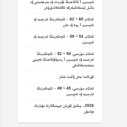
تەپسىرى \ ئاللاھنىڭ قۇدرەت ۋە مەرھەمىتى ۋە
باتىل ئېتىقادكىلەرگە ئاگاھلاندۇرۇش
ئەنئام، 60 ~ 62 – ئايەتلەرنىڭ تەرجىمە ۋە
تەپسىرى \ روھ ۋە جان
ئەنئام، 53 ~ 59 – ئايەتلەرنىڭ تەرجىمە ۋە
تەپسىرى
ئەنئام سۈرىسى، 50 ~ 52 – ئايەتلەرنىڭ
تەرجىمە ۋە تەپسىرى \ رەسۇلۇللاھنىڭ غەيبنى
بىلمەيدىغانلىقى
قۇرئاندا بەش ۋاقىت ناماز
ئەنئام سۈرىسى، 45 ~ 49 – ئايەتلەرنىڭ
تەرجىمە ۋە تەپسىرى
2026- يىللىق قۇربان ھېيتىڭلارغا مۇبارەك
بولسۇن