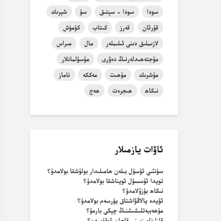
سودا
سودا - سېتىق
سۇ
شېرىك
قۇرئان
قەرز
كىتاب
كۈمۈش
لازىملىق دىنى ئىلىملەر
مال
مىراس
مۇجتەھىدلەرنىڭ دەۋرى
مۇسۇلمانلار
مۇشرىك
مۇھىت
مەككە
ناماز
نىكاھ
ھىجرەت
ھەج
ئاۋات يازمىلار
سۈنئىي ئۇسۇل بىلەن ھامىلىدار بولۇشقا بولامدۇ؟
تويدا ئۇسسۇل ئويناشقا بولامدۇ؟
نىكاھ بۇزۇلامدۇ؟
ئۆيدە يالاڭۋاشتاق يۈرسەم بولامدۇ؟
مۇھەببەتلىشىشنىڭ چېكى بارمۇ؟
قازا نامىزىمنى قاچان ئوقۇيمەن؟