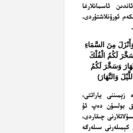
اندىن ئاسمانلارغا
كەم ئورۇنلاشتۇردى.
أَنْزَلَ مِنَ السَّمَاءِ
َخَّرَ لَكُمُ الْفُلْكَ
ْهَارَ وَسَخَّرَ لَكُمُ
َيْلَ وَالنَّهَارَ
)
 زېمىننى ياراتتى،
ىق بولسۇن دەپ ئۇ
ۇلاتلارنى چىقاردى،
 كېمىلەرنى سىلەرگە