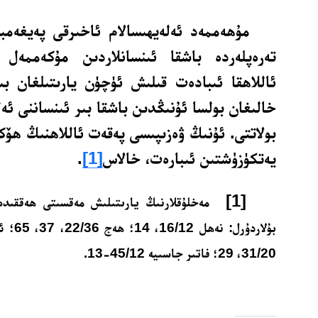
مۇھەممەد ئەلەيھىسالام ئاخىرقى پەيغەمبە
تەرەپلەردە باشقا ئىنسانلاردىن مۇكەممەل 
ئاللاھقا ئىبادەت قىلىش ئۈچۈن يارىتىلغان بىر
خالىغان بولسا ئۇنىڭدىن باشقا بىر ئىنساننى ئە
بولاتتى. ئۇنىڭ ۋەزىپىسى پەقەت ئاللاھنىڭ ھۆكۈ
يەتكۈزۈشتىن ئىبارەت، خالاس
[1]
.
[1]
مەخلۇقلارنىڭ يارىتىلىش مەقسىتى ھەققىدە
31/20، 29؛ فاتىر جاسىيە 45/12-13.