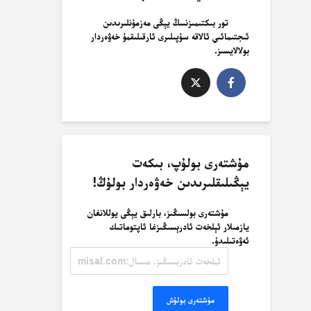
تور بىكتىمىزنىىڭ يېڭى مەزمۇنلىرىدىن
ئىجتىمائىي ئالاقە سۇپىلىرى ئارقىلىقمۇ خەۋەردار
بولالايسىز.
مۇشتەرى بولۇپ، بىكەت
يېڭىلىقلىرىدىن خەۋەردار بولۇڭ!
مۇشتەرى بولسىڭىز، بارلىق يېڭى يوللانغان
يازمىلار ئېلخەت ئادرېسىڭىزغا ئاپتوماتىك
ئەۋەتىلىدۇ.
ئېلخەت
ئادرېسىڭىز.
مىسال:
misal@misal.com
مۇشتەرى بولۇش