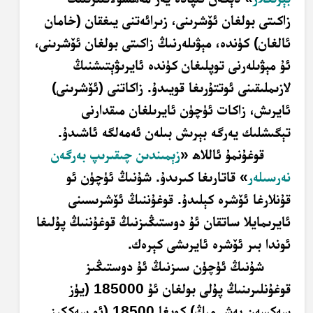
زاكىتى بولغان ئۆشرىنى، زىرائەتنى يىغقان (خامان
ئالغان) كۈندە، مېۋىلەرنىڭ زاكىتى بولغان ئۆشرىنى،
ئۇ مېۋىلەرنى توپلىغان كۈندە ئايرىۋېتىشنىڭ
لازىملىقىنى ئوتتۇرىغا قويىدۇ. زاكاتنى (ئۆشرىنى)
ئايرىش، زاكات ئۈچۈن ئايرىلغان مىقدارنى
تېگىشلىك يەرگە بېرىش بىلەن ئەمەلگە ئاشىدۇ.
قوغۇنمۇ ئاللاھ «
زېمىندىن چىقىرىپ بەرگەن
نەرسىلەر
» قاتارىغا كىرىدۇ. شۇنىڭ ئۈچۈن ئو
قۇنلارغا ئۆشرە كېلىدۇ. قوغۇننىڭ ئۆشرىسىنى
ئايرىمايلا ساتقان ئۇ دوستىڭىزنىڭ قوغۇننىڭ پۇلىغا
ئوندا بىر ئۆشرە ئايرىشى كېرەك.
شۇنىڭ ئۈچۈن سىزنىڭ ئۇ دوستىڭىز
قوغۇنلىرىنىڭ پۇلى بولغان ئۇ 185000 (يۈز
سەكسەن بەش مىڭ) كويغا 18500 (ئو سەككىز