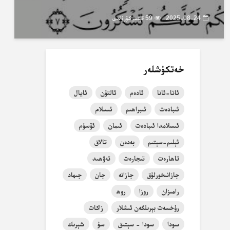
2025-08-24
59 قېتىم كۆرۈلدى
خەتكۈشلەر
ئاتا-ئانا
ئادەم
ئالتۇن
ئايال
ئىبادەت
ئىبراھىم
ئىسلام
ئىسلامدا ئىبادەت
ئىمان
ئۆسۈم
ئېلىم-سېتىم
بەدەن
تالاق
تاھارەت
تىجارەت
تەۋھىد
جازانىخورلۇق
جازانە
جان
جىھاد
رامىزان
روزا
روھ
رۇخسەت بېرىلگەن ئىشلار
زاكات
سودا
سودا - سېتىق
سۇ
شېرىك