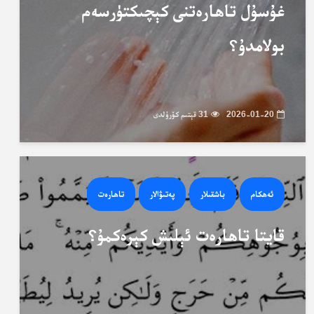
غۇسۇل تاھارەتنى كېچىكتۈرسەم
بولامدۇ؟
2026-01-20
31 قېتىم كۆرۈلدى
ئەھكام
باشقىلار
پەتىۋالار
تاھارەت
قايتا تاھارەت ئېلىش كېرەكمۇ؟