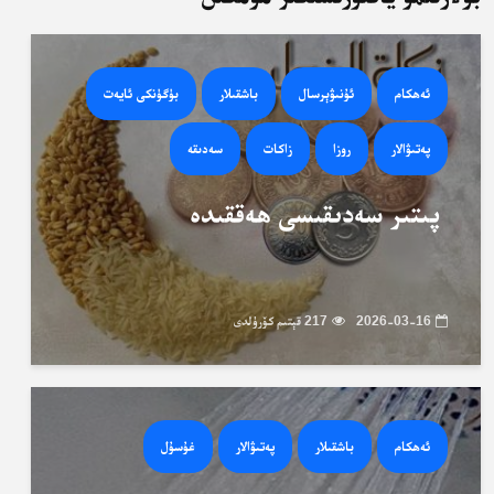
ئەھكام
ئۇنىۋېرسال
باشقىلار
بۈگۈنكى ئايەت
پەتىۋالار
روزا
زاكات
سەدىقە
پىتىر سەدىقىسى ھەققىدە
2026-03-16
217 قېتىم كۆرۈلدى
ئەھكام
باشقىلار
پەتىۋالار
غۇسۇل