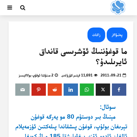
پەتىۋالار
زاكات
ما قوغۇننىڭ ئۆشرىسى قانداق
ئايرىلىدۇ؟
2011-09-21
11,691 قېتىم كۆرۈلدى
2 مىنۇتتا ئوقۇپ بولالايسىز
سوئال:
مېنىڭ بىر دوستۇم 80 مو يەرگە قوغۇن
تېرىغان بولۇپ، قوغۇن پىشقاندا پىلەكتىن ئۈزمەيلام
ئالغان ئادەم ئۆزي يىغۋېلىشقا 185 مېڭ كويغا