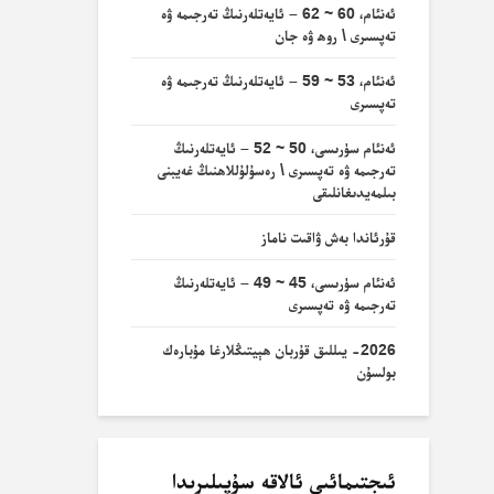
ئەنئام، 60 ~ 62 – ئايەتلەرنىڭ تەرجىمە ۋە
تەپسىرى \ روھ ۋە جان
ئەنئام، 53 ~ 59 – ئايەتلەرنىڭ تەرجىمە ۋە
تەپسىرى
ئەنئام سۈرىسى، 50 ~ 52 – ئايەتلەرنىڭ
تەرجىمە ۋە تەپسىرى \ رەسۇلۇللاھنىڭ غەيبنى
بىلمەيدىغانلىقى
قۇرئاندا بەش ۋاقىت ناماز
ئەنئام سۈرىسى، 45 ~ 49 – ئايەتلەرنىڭ
تەرجىمە ۋە تەپسىرى
2026- يىللىق قۇربان ھېيتىڭلارغا مۇبارەك
بولسۇن
ئىجتىمائىي ئالاقە سۇپىلىرىدا