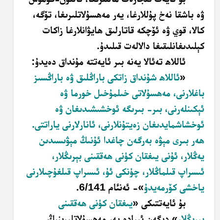
ۋە باشقا نەخ پۇللارغا، يەر مەھسۇلاتلىرىغا، تۆگە،
كالا، قوي ۋە ئۆچكە قاتارلىق ھايۋانلارغا زاكات
كېلىدىغانلىقىغا دالالەت قىلىدۇ.
ئاللاھ تەئالا يەنە بىر ئايەتتە مۇنداق دەيدۇ:
«
ئاللاھ شۇنداق زاتكى باراڭلىق ۋە باراڭسىز
باغلارنى، مەھسۇلاتى خىلمۇخىل خورما ۋە
ئېكىنلەرنى، بىر- بىرىگە ئوخشىشىدىغان ۋە
ئوخشاشمايدىغان زەيتۇنلارنى، ئانارلارنى ياراتتى.
ھەر بىرى مېۋە بەرگەن چاغدا ئۇنىڭ مېۋىسىدىن
يەڭلار، ئۇنى يىغقان كۈنى ھەققىنى بېرىڭلار،
ئىسراپ قىلماڭلار، چۈنكى ئۇ، ئىسراپ قىلغۇچىلارنى
ياخشى كۆرمەيدۇ
»- ئەنئام 6/141.
بۇ ئايەتتىكى «
يىغقان كۈنى ھەققىنى
بېرىڭلار
» دېگەن ئىپادە يەر مەھسۇلاتلىرىنىڭ