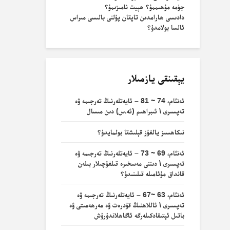
جۈمە مۇھىممۇ؟ ھېيت نامىزىمۇ؟
دادىسى ھارامدىن تاپقان پۇلنى بالىسى مىراس
ئالسا بولامدۇ؟
يېقىنقى يازمىلار
ئەنئام، 74 ~ 81 – ئايەتلەرنىڭ تەرجىمە ۋە
تەپسىرى \ ئىبراھىم (ئە.س) دىن مىسال
نىكاھسىز يالغۇز قېلىشقا بولمايدۇ؟
ئەنئام، 69 ~ 73 – ئايەتلەرنىڭ تەرجىمە ۋە
تەپسىرى \ دىننى مەسخىرە قىلغۇچىلار بىلەن
قانداق مۇئامىلە قىلىنىدۇ؟
ئەنئام، 63 ~67 – ئايەتلەرنىڭ تەرجىمە ۋە
تەپسىرى \ ئاللاھنىڭ قۇدرەت ۋە مەرھەمىتى ۋە
باتىل ئېتىقادكىلەرگە ئاگاھلاندۇرۇش