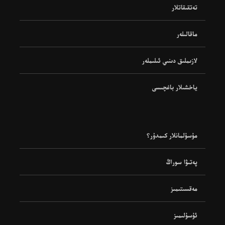
تەتقىقاتلار
ماقالىلەر
لازىملىق دىنىي ئىلىملەر
ياخشىلار باغچىسى
مۇسۇلمانلار كىمدۇر؟
پەتىۋا سوراڭ
مەقسىتىمىز
ئۇسۇلىمىز