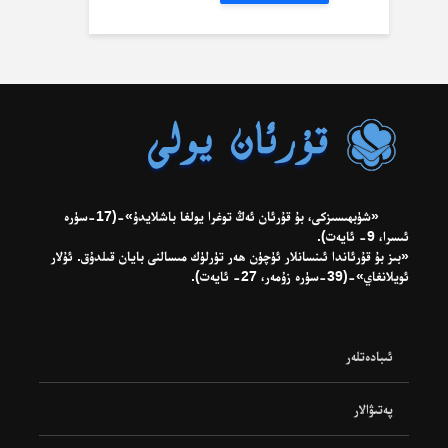
«شۈبھىسىزكى، بۇ قۇرئان ئەڭ توغرا يولغا باشلايدۇ»-(17-سۈرە
ئىسرا، 9- ئايەت).
«بىز بۇ قۇرئاندا ئىنسانلار ئۈچۈن ھەر تۈرلۈك مىسالنى بايان قىلدۇق. ئۇلار
ئويلانغاي»-(39-سۈرە زۇمەر، 27- ئايەت).
ئىبادەتلەر
پەتىۋالار