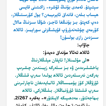
سېتىپتۇ. ئەمدى بۇنىڭ ئۆشرە- زاكىتىنى قايسى
ھېساب بىلەن، قانداق ئايرىيمەن؟ يول كۆرسىتىڭلار،
دەپ كەپتۇ. بىز بۇنىڭغا ئاجىز، شۇڭا سىزنىڭ مالال
كۆرمەي چۇشەندۈرۈپ قۇيشىڭزنى سورايمىز. ئاللاھ
سىىزدىن رازى بولسۇن!
جاۋاب:
ئاللاھ تەئالا مۇنداق دەيدۇ:
«
ئى مۇئمىنلار! تاپقان مېلىڭلارنىڭ
ياخشىلىرىدىن ۋە بىز سىلەرگە زېمىندىن چىقىرىپ
بەرگەن نەرسىلەردىن ئاللاھ يولىدا سەرپ قىلىڭلار.
ئۆزۈڭلار كۆز يۇممىساڭلار ئالمايدىغان ناچارلىرىنى
سەرپ قىلىشقا ئۇرۇنماڭلار. بىلىڭلاركى، ئاللاھ
بىھاجەتتۇر، مەدھىيىگە لايىقتۇر
»- بەقەرە 2/267.
بۇ ئايەت تىجارەت ماللىرىغا، ئالتۇن-كۈمۈش