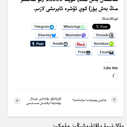
مىڭ بەش يۈز) كوي ئۆشرە ئايرىشى لازىم.
ئورتاقلىشىڭ:
Telegram
WhatsApp
Bluesky
Mastodon
Threads
Reddit
Nextdoor
Print
Email
Like this:
Loading…
ئۇرۇغلۇق بۇغداينى نورمال
چاچنى پومپايتسا بولمامدۇ؟
بۇغدايغا تېگشىش مەسىلىسى
بۇلارنىمۇ ياقتۇرىشىڭىز مۇمكىن