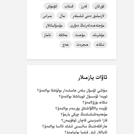
قۇرئان
قەرز
كىتاب
كۈمۈش
لازىملىق دىنى ئىلىملەر
مال
مىراس
مۇجتەھىدلەرنىڭ دەۋرى
مۇسۇلمانلار
مۇشرىك
مۇھىت
مەككە
ناماز
نىكاھ
ھىجرەت
ھەج
ئاۋات يازمىلار
سۈنئىي ئۇسۇل بىلەن ھامىلىدار بولۇشقا بولامدۇ؟
تويدا ئۇسسۇل ئويناشقا بولامدۇ؟
نىكاھ بۇزۇلامدۇ؟
ئۆيدە يالاڭۋاشتاق يۈرسەم بولامدۇ؟
مۇھەببەتلىشىشنىڭ چېكى بارمۇ؟
قازا نامىزىمنى قاچان ئوقۇيمەن؟
ھاراقكەشنىڭ سالىمىنى ئىلىك ئالسا بولامدۇ؟
ئاياللار ئىش قىلسا بولمامدۇ؟