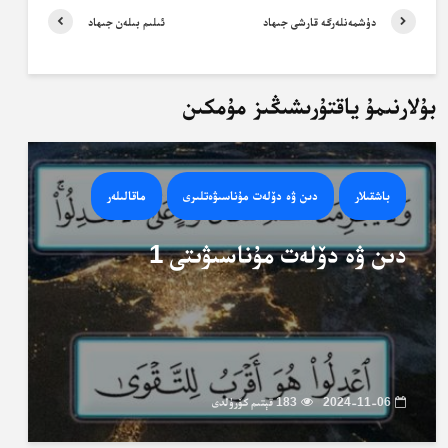
دۈشمەنلەرگە قارشى جىھاد
ئىلىم بىلەن جىھاد
بۇلارنىمۇ ياقتۇرىشىڭىز مۇمكىن
باشقىلار
دىن ۋە دۆلەت مۇناسىۋەتلىرى
ماقالىلەر
دىن ۋە دۆلەت مۇناسىۋىتى 1
2024-11-06
183 قېتىم كۆرۈلدى