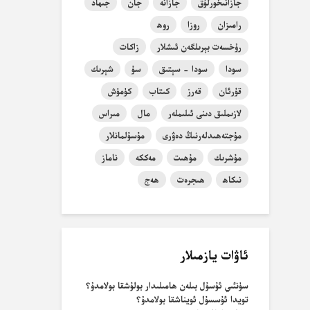
جازانىخورلۇق
جازانە
جان
جىھاد
رامىزان
روزا
روھ
رۇخسەت بېرىلگەن ئىشلار
زاكات
سودا
سودا - سېتىق
سۇ
شېرىك
قۇرئان
قەرز
كىتاب
كۈمۈش
لازىملىق دىنى ئىلىملەر
مال
مىراس
مۇجتەھىدلەرنىڭ دەۋرى
مۇسۇلمانلار
مۇشرىك
مۇھىت
مەككە
ناماز
نىكاھ
ھىجرەت
ھەج
ئاۋات يازمىلار
سۈنئىي ئۇسۇل بىلەن ھامىلىدار بولۇشقا بولامدۇ؟
تويدا ئۇسسۇل ئويناشقا بولامدۇ؟