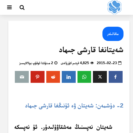
ماقالىلەر
شەيتانغا قارشى جىھاد
2015-02-23
4,825 قېتىم كۆرۈلدى
2 مىنۇتتا ئوقۇپ بولالايسىز
2- دۈشمەن: شەيتان ۋە ئۇنىڭغا قارشى جىھاد
شەيتان نەپسنىڭ مەشقاۋۇلىدۇر. ئۇ نەپسكە