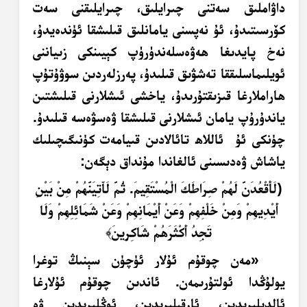
داۋاملىق سەتنى چىرايلىق، چىرايلىقنى سەت
كۆرسىتىدۇ، ئۇ نەپسنى يامانلىق قىلىشقا ئۈندەيدۇ،
نەخ پايدىغا ھەۋەسلەندۈرۈپ كېيىنكى زىياننى
ئويلىماسلىققا تەشۋىق قىلىدۇ، پەرزلەردىن سوۋۇتۇپ
ھاراملارغا قىزىقتۇرىدۇ، ياخشى ئىشلارنى قىلىشتىن
ياندۇرۇپ يامان ئىشلارنى قىلىشقا ۋەسۋەسە قىلىدۇ.
چۈنكى ئۇ ئاللاھ تائالادىن قىيامەت كۈنىگىچىلىك
ياشاش ۋەدىسىنى ئالغاندا مۇنداق دېگەن:
﴿
لَأَقْعُدَنَّ لَهُمْ صِرَاطَكَ الْمُسْتَقِيمَ. ثُمَّ لَآَتِيَنَّهُمْ مِنْ بَيْنِ
أَيْدِيهِمْ وَمِنْ خَلْفِهِمْ وَعَنْ أَيْمَانِهِمْ وَعَنْ شَمَائِلِهِمْ وَلَا
تَجِدُ أَكْثَرَهُمْ شَاكِرِينَ
﴾
«مەن چوقۇم ئۇلار ئۈچۈن سېنىڭ توغرا
يولۇڭدا ئولتۇرىمەن. ئاندىن چوقۇم ئۇلارغا
ئالدىلىرىدىن، ئارقىلىرىدىن، ئوڭلىرىدىن ۋە