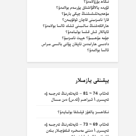
نىكاھ بۇزۇلامدۇ؟
ئۆيدە يالاڭۋاشتاق يۈرسەم بولامدۇ؟
مۇھەببەتلىشىشنىڭ چېكى بارمۇ؟
قازا نامىزىمنى قاچان ئوقۇيمەن؟
ھاراقكەشنىڭ سالىمىنى ئىلىك ئالسا بولامدۇ؟
ئاياللار ئىش قىلسا بولمامدۇ؟
جۈمە مۇھىممۇ؟ ھېيت نامىزىمۇ؟
دادىسى ھارامدىن تاپقان پۇلنى بالىسى مىراس
ئالسا بولامدۇ؟
يېقىنقى يازمىلار
ئەنئام، 74 ~ 81 – ئايەتلەرنىڭ تەرجىمە ۋە
تەپسىرى \ ئىبراھىم (ئە.س) دىن مىسال
نىكاھسىز يالغۇز قېلىشقا بولمايدۇ؟
ئەنئام، 69 ~ 73 – ئايەتلەرنىڭ تەرجىمە ۋە
تەپسىرى \ دىننى مەسخىرە قىلغۇچىلار بىلەن