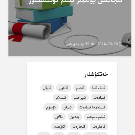
2024-08-08
79 قېتىم كۆرۈلدى
خەتكۈشلەر
ئاتا-ئانا
ئادەم
ئالتۇن
ئايال
ئىبادەت
ئىبراھىم
ئىسلام
ئىسلامدا ئىبادەت
ئىمان
ئۆسۈم
ئېلىم-سېتىم
بەدەن
تالاق
تاھارەت
تىجارەت
تەۋھىد