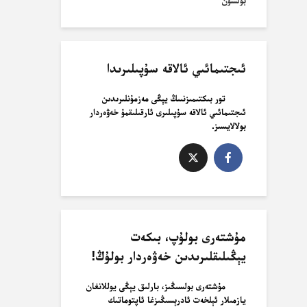
بولسۇن
ئىجتىمائىي ئالاقە سۇپىلىرىدا
تور بىكتىمىزنىىڭ يېڭى مەزمۇنلىرىدىن
ئىجتىمائىي ئالاقە سۇپىلىرى ئارقىلىقمۇ خەۋەردار
بولالايسىز.
مۇشتەرى بولۇپ، بىكەت
يېڭىلىقلىرىدىن خەۋەردار بولۇڭ!
مۇشتەرى بولسىڭىز، بارلىق يېڭى يوللانغان
يازمىلار ئېلخەت ئادرېسىڭىزغا ئاپتوماتىك