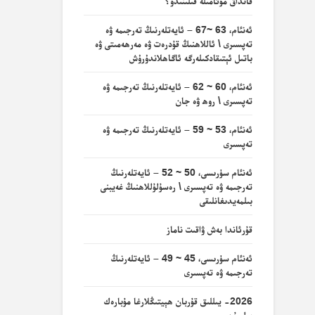
قانداق مۇئامىلە قىلىنىدۇ؟
ئەنئام، 63 ~67 – ئايەتلەرنىڭ تەرجىمە ۋە
تەپسىرى \ ئاللاھنىڭ قۇدرەت ۋە مەرھەمىتى ۋە
باتىل ئېتىقادكىلەرگە ئاگاھلاندۇرۇش
ئەنئام، 60 ~ 62 – ئايەتلەرنىڭ تەرجىمە ۋە
تەپسىرى \ روھ ۋە جان
ئەنئام، 53 ~ 59 – ئايەتلەرنىڭ تەرجىمە ۋە
تەپسىرى
ئەنئام سۈرىسى، 50 ~ 52 – ئايەتلەرنىڭ
تەرجىمە ۋە تەپسىرى \ رەسۇلۇللاھنىڭ غەيبنى
بىلمەيدىغانلىقى
قۇرئاندا بەش ۋاقىت ناماز
ئەنئام سۈرىسى، 45 ~ 49 – ئايەتلەرنىڭ
تەرجىمە ۋە تەپسىرى
2026- يىللىق قۇربان ھېيتىڭلارغا مۇبارەك