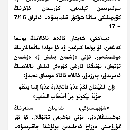
سوللىرىدىن كېلىمەن. كۆرىسەن، ئۇلارنىڭ
كۆپچىلىكى ساڭا شۈكۈر قىلمايدۇ»- ئەئراف 7/16
– 17.
دېمەككى، شەيتان ئاللاھ تائالانىڭ يولىغا
كەلگەن، ئۇ يولغا كىرگەن ۋە ئۇ يولدا ماڭغانلارنىڭ
دۈشمىنىدۇر. ئۇنى دۈشمەن بىلىش ۋە دۈشمەن
تۇتۇش، ئۇنىڭغا قارشى كۈرەش قىلىش ئاللاھنىڭ
ئەمرىدۇر، پەرزدۇر. ئاللاھ تائالا مۇنداق دەيدۇ:
﴿
إِنَّ الشَّيْطَانَ لَكُمْ عَدُوٌّ فَاتَّخِذُوهُ عَدُوًّا إِنَّمَا يَدْعُو
حِزْبَهُ لِيَكُونُوا مِنْ أَصْحَابِ السَّعِيرِ
﴾
«شۈبھىسىزكى، شەيتان سىلەرنىڭ
دۈشمىنىڭلاردۇر. ئۇنى دۈشمەن تۇتۇڭلار. ئۇ ئۆز
گۇرۇھىنى دوزاخ ئەھلىدىن بولۇشقا چاقىرىدۇ»-