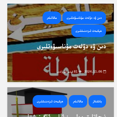
دىن ۋە دۆلەت مۇناسىۋەتلىرى
ماقالىلەر
ھېكمەت ئىزدىنىشلىرى
دىن ۋە دۆلەت مۇناسىۋەتلىرى
2024-11-06
81 قېتىم كۆرۈلدى
باشقىلار
ماقالىلەر
ھېكمەت ئىزدىنىشلىرى
نىجاتلىق يولىمىز ئىلىم ئۆگىنىشتۇر