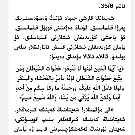
فاتىر 35/6.
شەيتانغا قارشى جىھاد ئۇنىڭ ۋەسۋەسىلىرىگە
پەرۋا قىلماسلىق، ئۇنىڭ دەۋىتىنى قوبۇل قىلماسلىق،
ئۇ ياخشى كۆرىدىغان ئىشلارنى قىلماسلىق، ئۇ
يامان كۆرىدىغان ئىشلارنى قىلىش قاتارلىقلار بىلەن
بولىدۇ. ئاللاھ تائالا مۇنداق دەيدۇ:
﴿
يَا أَيُّهَا الَّذِينَ آمَنُوا لَا تَتَّبِعُوا خُطُوَاتِ الشَّيْطَانِ وَمَن
يَتَّبِعْ خُطُوَاتِ الشَّيْطَانِ فَإِنَّهُ يَأْمُرُ بِالْفَحْشَاء وَالْمُنكَرِ
وَلَوْلَا فَضْلُ اللَّهِ عَلَيْكُمْ وَرَحْمَتُهُ مَا زَكَا مِنكُم مِّنْ أَحَدٍ
أَبَدًا وَلَكِنَّ اللَّهَ يُزَكِّي مَن يَشَاء وَاللَّهُ سَمِيعٌ عَلِيمٌ
﴾
«ئى مۇئمىنلار! شەيتاننىڭ كەينىگە كىرمەڭلار.
شەيتاننىڭ كەينىگە كىرگەنلەر بىلىپ قويسۇنكى،
شەيتان ئۆزىنىڭ ئەگەشكۈچىلىرىنى قەبىھ ۋە يامان