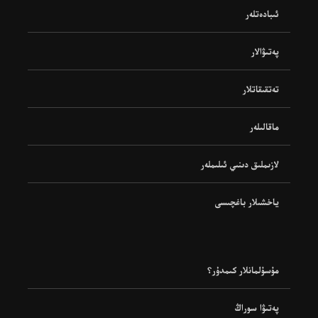
ئىبادەتلەر
پەتىۋالار
تەتقىقاتلار
ماقالىلەر
لازىملىق دىنىي ئىلىملەر
ياخشىلار باغچىسى
مۇسۇلمانلار كىمدۇر؟
پەتىۋا سوراڭ