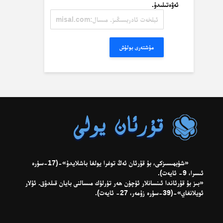
ئەۋەتىلىدۇ.
ئېلخەت
ئادرېسىڭىز.
مىسال:
misal@misal.com
مۇشتەرى بولۇش
«شۈبھىسىزكى، بۇ قۇرئان ئەڭ توغرا يولغا باشلايدۇ»-(17-سۈرە
ئىسرا، 9- ئايەت).
«بىز بۇ قۇرئاندا ئىنسانلار ئۈچۈن ھەر تۈرلۈك مىسالنى بايان قىلدۇق. ئۇلار
ئويلانغاي»-(39-سۈرە زۇمەر، 27- ئايەت).