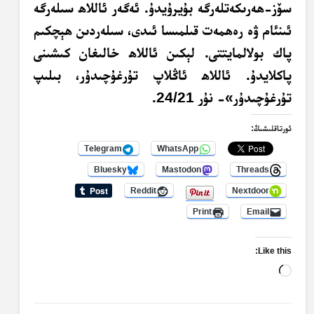
سۆز-ھەرىكەتلەرگە بۇيرۇيدۇ. ئەگەر ئاللاھ سىلەرگە
ئىنئام ۋە رەھمەت قىلمىسا ئىدى، سىلەردىن ھېچكىم
پاك بولالمايتتى. لېكىن ئاللاھ خالىغان كىشىنى
پاكلايدۇ. ئاللاھ ئاڭلاپ تۇرغۇچىدۇر، بىلىپ
تۇرغۇچىدۇر»- نۇر 24/21.
ئورتاقلىشىڭ:
Telegram
WhatsApp
Bluesky
Mastodon
Threads
Reddit
Nextdoor
Print
Email
Like this:
Loading…