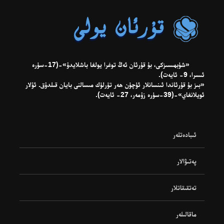
«شۈبھىسىزكى، بۇ قۇرئان ئەڭ توغرا يولغا باشلايدۇ»-(17-سۈرە
ئىسرا، 9- ئايەت).
«بىز بۇ قۇرئاندا ئىنسانلار ئۈچۈن ھەر تۈرلۈك مىسالنى بايان قىلدۇق. ئۇلار
ئويلانغاي»-(39-سۈرە زۇمەر، 27- ئايەت).
ئىبادەتلەر
پەتىۋالار
تەتقىقاتلار
ماقالىلەر