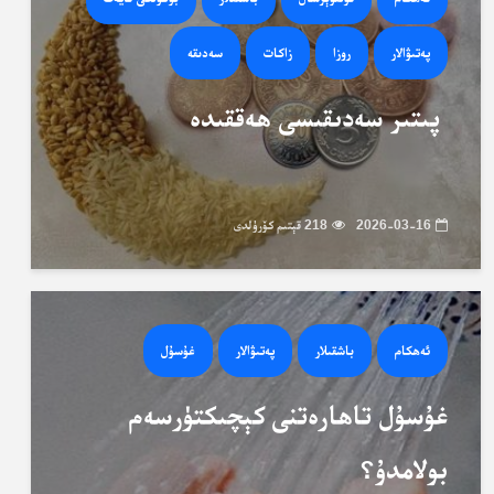
پەتىۋالار
روزا
زاكات
سەدىقە
پىتىر سەدىقىسى ھەققىدە
2026-03-16
218 قېتىم كۆرۈلدى
ئەھكام
باشقىلار
پەتىۋالار
غۇسۇل
غۇسۇل تاھارەتنى كېچىكتۈرسەم
بولامدۇ؟