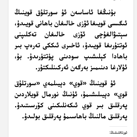
بۇنىڭغا ئاساسەن ئۇ سورتلۇق قوينىڭ
ئىگىسى قويىغا
ئۆزى خالىغان باھانى قويىدۇ،
سېتىۋالغۇچى ئۆزى
خالىغان
تەكلىپنى
ئوتتۇرىغا قويىدۇ، ئاخىرى ئىككى تەرەپ بىر
باھادا كېلىشىپ سودىنى پۈتتۈرىدۇ. بۇ،
ئۇلارغا دىنىمىز بەرگەن ئەركىنلىكتۇر.
ئۇ قوينىڭ «قوي» دېيىلمەي «سورتلۇق
قوي» دېيىلىشىمۇ، ئۇنىڭ نورمال قويلاردىن
پەرقلىق بىر قوي ئىكەنلىكىنى كۆرسىتىدۇ.
پەرقلىق مالنىڭ باھاسىمۇ پەرقلىق بولىدۇ.
ئورتاقلىشىڭ: