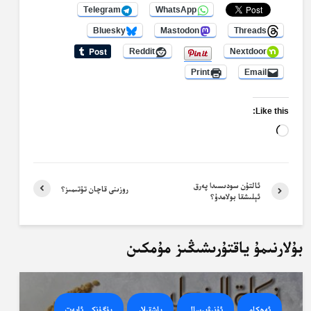
Telegram
WhatsApp
Bluesky
Mastodon
Threads
Reddit
Nextdoor
Print
Email
Like this:
Loading…
ئالتۇن سودىسىدا پەرق
روزىنى قاچان تۇتىمىز؟
ئېلىشقا بولامدۇ؟
بۇلارنىمۇ ياقتۇرىشىڭىز مۇمكىن
ئەھكام
ئۇنىۋېرسال
باشقىلار
بۈگۈنكى ئايەت