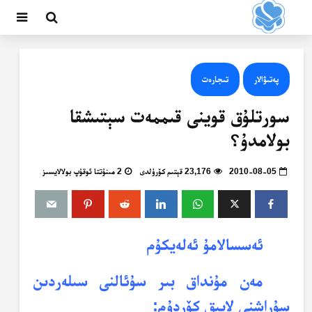
پەتىۋالار
تىجارەت
سورتلۇق قوينى قىممەت سېتىشقا
بولامدۇ؟
2010-08-05
23,176 قېتىم كۆرۈلدى
2 مىنۇتتا ئوقۇپ بولالايسىز
ئەسسالامۇ ئەلەيكۇم
مەن مۇنداق بىر سۇئالنى سىلەردىن
سۇراشنى لايىق كۆردۇم: