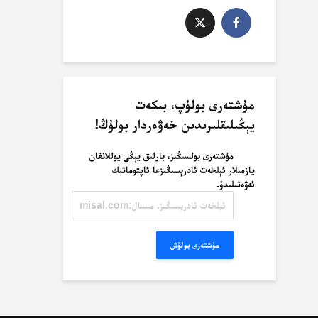
مۇشتەرى بولۇپ، بىكەت
يېڭىلىقلىرىدىن خەۋەردار بولۇڭ!
مۇشتەرى بولسىڭىز، بارلىق يېڭى يوللانغان
يازمىلار ئېلخەت ئادرېسىڭىزغا ئاپتوماتىك
ئەۋەتىلىدۇ.
ئېلخەت
ئادرېسىڭىز.
مىسال:
misal@misal.com
مۇشتەرى بولۇش