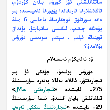
ساتقانلىقىنى ئۆز كۈزۈم بىلەن كۆردۈم،
ئاڭلاشلارغا قارىغاندا يۇپۇرغا ناھيىسىدە بىر
دانە سورتلۇق قوچقارنىڭ باھاسى 6 مىڭ
يۈەنگە چىقىپ،
ئىگىسى ساتماپتۇ. بۇنداق
قوينىڭ ئېلىم ـ سېتىم سودىسى دۇرۇس
بۇلامدۇ؟
ۋە ئەلەيكۇم ئەسسەلام
دۇرۇس بولىدۇ. چۈنكى ئۇ بىر
تىجارەتتۇر. ئاللاھ تەئالا بەقەرە سۈرىسىنىڭ
275- ئايىتىدە «
تىجارەتنى ھالال
»
قىلغانلىقى بايان قىلىدۇ. نىسا سۈرىسىنىڭ
29- ئايىتىدە
«
تىجارەتنىڭ ئىككى تەرەپ