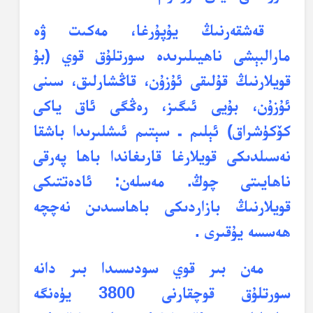
قەشقەرنىڭ يۇپۇرغا، مەكىت ۋە
مارالبېشى ناھيىلىرىدە سورتلۇق قوي (بۇ
قويلارنىڭ قۇلىقى ئۇزۇن، قاڭشارلىق، سىنى
ئۇزۇن، بۇيى ئىگىز، رەڭگى ئاق ياكى
كۆكۈشراق) ئېلىم ـ سېتىم ئىشلىرىدا باشقا
نەسىلدىكى قويلارغا قارىغاندا باھا پەرقى
ناھايىتى چوڭ. مەسلەن: ئادەتتىكى
قويلارنىڭ بازاردىكى باھاسىدىن نەچچە
ھەسسە يۇقىرى .
مەن بىر قوي سودىسىدا بىر دانە
سورتلۇق قوچقارنى 3800 يۈەنگە