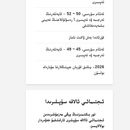
تەپسىرى
ئەنئام سۈرىسى، 50 ~ 52 – ئايەتلەرنىڭ
تەرجىمە ۋە تەپسىرى \ رەسۇلۇللاھنىڭ غەيبنى
بىلمەيدىغانلىقى
قۇرئاندا بەش ۋاقىت ناماز
ئەنئام سۈرىسى، 45 ~ 49 – ئايەتلەرنىڭ
تەرجىمە ۋە تەپسىرى
2026- يىللىق قۇربان ھېيتىڭلارغا مۇبارەك
بولسۇن
ئىجتىمائىي ئالاقە سۇپىلىرىدا
تور بىكتىمىزنىىڭ يېڭى مەزمۇنلىرىدىن
ئىجتىمائىي ئالاقە سۇپىلىرى ئارقىلىقمۇ خەۋەردار
بولالايسىز.