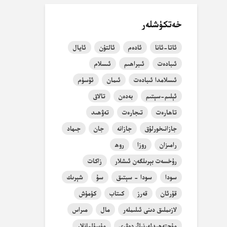
خەتكۈشلەر
ئاتا-ئانا
ئادەم
ئالتۇن
ئايال
ئىبادەت
ئىبراھىم
ئىسلام
ئىسلامدا ئىبادەت
ئىمان
ئۆسۈم
ئېلىم-سېتىم
بەدەن
تالاق
تاھارەت
تىجارەت
تەۋھىد
جازانىخورلۇق
جازانە
جان
جىھاد
رامىزان
روزا
روھ
رۇخسەت بېرىلگەن ئىشلار
زاكات
سودا
سودا - سېتىق
سۇ
شېرىك
قۇرئان
قەرز
كىتاب
كۈمۈش
لازىملىق دىنى ئىلىملەر
مال
مىراس
مۇجتەھىدلەرنىڭ دەۋرى
مۇسۇلمانلار