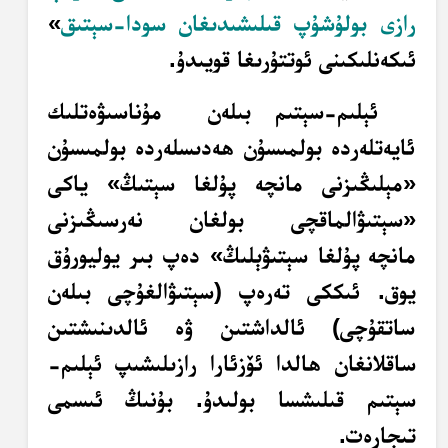
رازى بولۇشۇپ قىلىشىدىغان سودا-سېتىق
»
ئىكەنلىكىنى ئوتتۇرىغا قويىدۇ.
ئېلىم-سېتىم بىلەن مۇناسىۋەتلىك
ئايەتلەردە بولمىسۇن ھەدىسلەردە بولمىسۇن
«مېلىڭىزنى مانچە پۇلغا سېتىڭ» ياكى
«سېتىۋالماقچى بولغان نەرسىڭىزنى
مانچە
پۇلغا سېتىۋېلىڭ» دەپ بىر يوليورۇق
يوق. ئىككى تەرەپ (سېتىۋالغۇچى بىلەن
ساتقۇچى) ئالداشتىن ۋە ئالدىنىشتىن
ساقلانغان ھالدا ئۆزئارا رازىلىشىپ ئېلىم-
سېتىم قىلىشسا بولىدۇ. بۇنىڭ ئىسمى
تىجارەت.