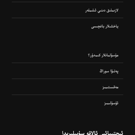
لازىملىق دىنىي ئىلىملەر
ياخشىلار باغچىسى
مۇسۇلمانلار كىمدۇر؟
پەتىۋا سوراڭ
مەقسىتىمىز
ئۇسۇلىمىز
ئىجتىمائىي ئالاقە سۇپىلىرىدا