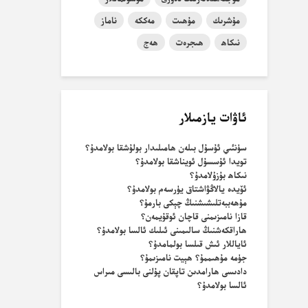
مۇشرىك
مۇھىت
مەككە
ناماز
نىكاھ
ھىجرەت
ھەج
ئاۋات يازمىلار
سۈنئىي ئۇسۇل بىلەن ھامىلىدار بولۇشقا بولامدۇ؟
تويدا ئۇسسۇل ئويناشقا بولامدۇ؟
نىكاھ بۇزۇلامدۇ؟
ئۆيدە يالاڭۋاشتاق يۈرسەم بولامدۇ؟
مۇھەببەتلىشىشنىڭ چېكى بارمۇ؟
قازا نامىزىمنى قاچان ئوقۇيمەن؟
ھاراقكەشنىڭ سالىمىنى ئىلىك ئالسا بولامدۇ؟
ئاياللار ئىش قىلسا بولمامدۇ؟
جۈمە مۇھىممۇ؟ ھېيت نامىزىمۇ؟
دادىسى ھارامدىن تاپقان پۇلنى بالىسى مىراس
ئالسا بولامدۇ؟