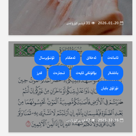
2026-01-20
31 قېتىم كۆرۈلدى
ئامانەت
ئەخلاق
ئەھكام
ئۇنىۋېرسال
باشقىلار
بۈگۈنكى ئايەت
تىجارەت
قەرز
نۇرلۇق بايان
...
2025-12-16
42 قېتىم كۆرۈلدى