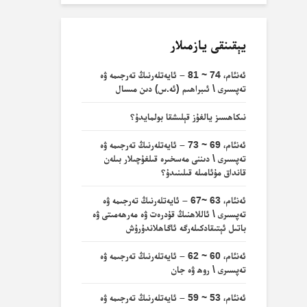
يېقىنقى يازمىلار
ئەنئام، 74 ~ 81 – ئايەتلەرنىڭ تەرجىمە ۋە
تەپسىرى \ ئىبراھىم (ئە.س) دىن مىسال
نىكاھسىز يالغۇز قېلىشقا بولمايدۇ؟
ئەنئام، 69 ~ 73 – ئايەتلەرنىڭ تەرجىمە ۋە
تەپسىرى \ دىننى مەسخىرە قىلغۇچىلار بىلەن
قانداق مۇئامىلە قىلىنىدۇ؟
ئەنئام، 63 ~67 – ئايەتلەرنىڭ تەرجىمە ۋە
تەپسىرى \ ئاللاھنىڭ قۇدرەت ۋە مەرھەمىتى ۋە
باتىل ئېتىقادكىلەرگە ئاگاھلاندۇرۇش
ئەنئام، 60 ~ 62 – ئايەتلەرنىڭ تەرجىمە ۋە
تەپسىرى \ روھ ۋە جان
ئەنئام، 53 ~ 59 – ئايەتلەرنىڭ تەرجىمە ۋە