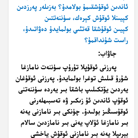
ئاندىن ئوقۇشقىمۇ بولامدۇ؟ بەزىلەر پەرزدىن
كېيىنلا ئوقۇش كېرەك، سۈننەتتىن
كېيىن ئوقۇشقا قەتئىي بولمايدۇ دەۋاتىدۇ،
راست شۇنداقمۇ؟
جاۋاب:
پەرزنى ئوقۇپلا تۇرۇپ سۈننەت نامازغا
شۇرۇ قىلىش توغرا بولمايدۇ. پەرزنى ئوقۇغان
يەردىن يۆتكىلىپ باشقا بىر يەردە سۈننەتنى
ئوقۇپ ئاندىن ئۇ زىكىر ۋە تەسبىھلەرنى
ئوقۇسىڭىز بولىدۇ. چۈنكى بىر نامازنى يەنە
بىر نامازغا ئۇلاپ يەنى بىر نامازدىن سالام
بېرىپلا يەنە بىر نامازنى ئوقۇش ياخشى