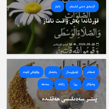
لازىملىق دىنىي ئىلىملەر
ناماز
قۇرئاندا بەش ۋاقىت ناماز
2026-06-21
56 قېتىم كۆرۈلدى
ئەھكام
ئۇنىۋېرسال
باشقىلار
بۈگۈنكى ئايەت
پەتىۋالار
روزا
زاكات
سەدىقە
پىتىر سەدىقىسى ھەققىدە