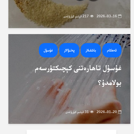
2026-03-16
217 قېتىم كۆرۈلدى
ئەھكام
باشقىلار
پەتىۋالار
غۇسۇل
غۇسۇل تاھارەتنى كېچىكتۈرسەم
بولامدۇ؟
2026-01-20
31 قېتىم كۆرۈلدى