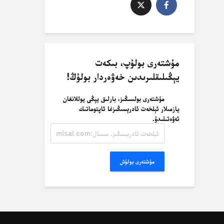
مۇشتەرى بولۇپ، بىكەت
يېڭىلىقلىرىدىن خەۋەردار بولۇڭ!
مۇشتەرى بولسىڭىز، بارلىق يېڭى يوللانغان
يازمىلار ئېلخەت ئادرېسىڭىزغا ئاپتوماتىك
ئەۋەتىلىدۇ.
ئېلخەت
ئادرېسىڭىز.
مىسال:
misal@misal.com
مۇشتەرى بولۇش