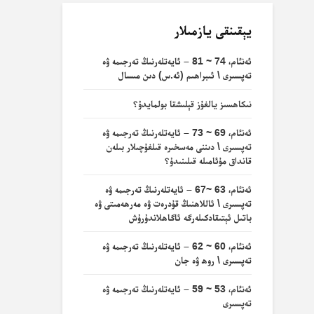
يېقىنقى يازمىلار
ئەنئام، 74 ~ 81 – ئايەتلەرنىڭ تەرجىمە ۋە
تەپسىرى \ ئىبراھىم (ئە.س) دىن مىسال
نىكاھسىز يالغۇز قېلىشقا بولمايدۇ؟
ئەنئام، 69 ~ 73 – ئايەتلەرنىڭ تەرجىمە ۋە
تەپسىرى \ دىننى مەسخىرە قىلغۇچىلار بىلەن
قانداق مۇئامىلە قىلىنىدۇ؟
ئەنئام، 63 ~67 – ئايەتلەرنىڭ تەرجىمە ۋە
تەپسىرى \ ئاللاھنىڭ قۇدرەت ۋە مەرھەمىتى ۋە
باتىل ئېتىقادكىلەرگە ئاگاھلاندۇرۇش
ئەنئام، 60 ~ 62 – ئايەتلەرنىڭ تەرجىمە ۋە
تەپسىرى \ روھ ۋە جان
ئەنئام، 53 ~ 59 – ئايەتلەرنىڭ تەرجىمە ۋە
تەپسىرى