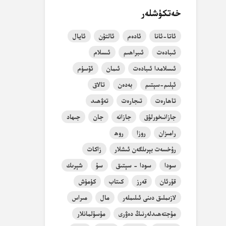
خەتكۈشلەر
ئاتا-ئانا
ئادەم
ئالتۇن
ئايال
ئىبادەت
ئىبراھىم
ئىسلام
ئىسلامدا ئىبادەت
ئىمان
ئۆسۈم
ئېلىم-سېتىم
بەدەن
تالاق
تاھارەت
تىجارەت
تەۋھىد
جازانىخورلۇق
جازانە
جان
جىھاد
رامىزان
روزا
روھ
رۇخسەت بېرىلگەن ئىشلار
زاكات
سودا
سودا - سېتىق
سۇ
شېرىك
قۇرئان
قەرز
كىتاب
كۈمۈش
لازىملىق دىنى ئىلىملەر
مال
مىراس
مۇجتەھىدلەرنىڭ دەۋرى
مۇسۇلمانلار