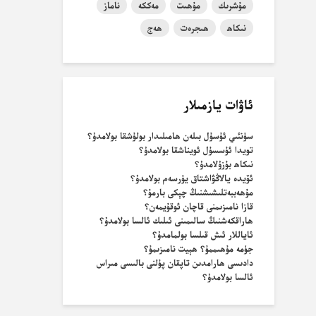
مۇشرىك
مۇھىت
مەككە
ناماز
نىكاھ
ھىجرەت
ھەج
ئاۋات يازمىلار
سۈنئىي ئۇسۇل بىلەن ھامىلىدار بولۇشقا بولامدۇ؟
تويدا ئۇسسۇل ئويناشقا بولامدۇ؟
نىكاھ بۇزۇلامدۇ؟
ئۆيدە يالاڭۋاشتاق يۈرسەم بولامدۇ؟
مۇھەببەتلىشىشنىڭ چېكى بارمۇ؟
قازا نامىزىمنى قاچان ئوقۇيمەن؟
ھاراقكەشنىڭ سالىمىنى ئىلىك ئالسا بولامدۇ؟
ئاياللار ئىش قىلسا بولمامدۇ؟
جۈمە مۇھىممۇ؟ ھېيت نامىزىمۇ؟
دادىسى ھارامدىن تاپقان پۇلنى بالىسى مىراس
ئالسا بولامدۇ؟