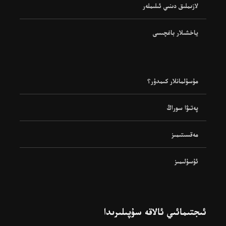
لازىملىق دىنىي ئىلىملەر
ياخشىلار باغچىسى
مۇسۇلمانلار كىمدۇر؟
پەتىۋا سوراڭ
مەقسىتىمىز
ئۇسۇلىمىز
ئىجتىمائىي ئالاقە سۇپىلىرىدا