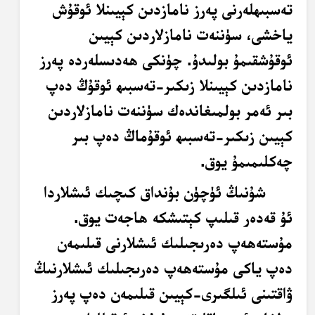
تەسبىھلەرنى پەرز نامازدىن كېيىنلا ئوقۇش
ياخشى، سۈننەت نامازلاردىن كېيىن
ئوقۇشقىمۇ بولىدۇ. چۈنكى ھەدىسلەردە پەرز
نامازدىن كېيىنلا زىكىر-تەسبىھ ئوقۇڭ دەپ
بىر ئەمر بولمىغاندەك سۈننەت نامازلاردىن
كېيىن زىكىر-تەسبىھ ئوقۇماڭ دەپ بىر
چەكلىمىمۇ يوق.
شۇنىڭ ئۈچۈن بۇنداق كىچىك ئىشلاردا
ئۇ قەدەر قىلىپ كېتىشكە ھاجەت يوق.
مۇستەھەپ دەرىجىلىك ئىشلارنى قىلىمەن
دەپ ياكى مۇستەھەپ دەرىجىلىك ئىشلارنىڭ
ۋاقتىنى ئىلگىرى-كېيىن قىلىمەن دەپ پەرز