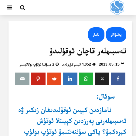
پەتىۋالار
ناماز
تەسبىھلەر قاچان ئوقۇلىدۇ
2013-05-15
4,052 قېتىم كۆرۈلدى
2 مىنۇتتا ئوقۇپ بولالايسىز
سوئال:
نامازدىن كېيىن ئوقۇلىدىغان زىكىر ۋە
تەسبىھلەرنى پەرزدىن كېيىنلا ئوقۇش
كېرەكمۇ؟ ياكى سۈننەتنىمۇ ئوقۇپ بولۇپ