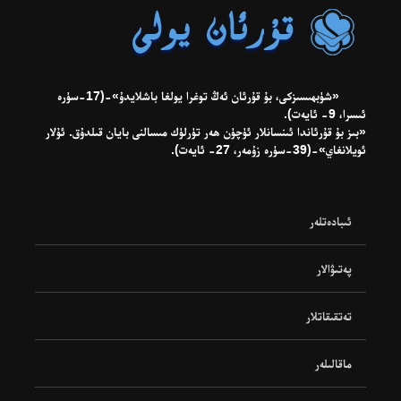
«شۈبھىسىزكى، بۇ قۇرئان ئەڭ توغرا يولغا باشلايدۇ»-(17-سۈرە
ئىسرا، 9- ئايەت).
«بىز بۇ قۇرئاندا ئىنسانلار ئۈچۈن ھەر تۈرلۈك مىسالنى بايان قىلدۇق. ئۇلار
ئويلانغاي»-(39-سۈرە زۇمەر، 27- ئايەت).
ئىبادەتلەر
پەتىۋالار
تەتقىقاتلار
ماقالىلەر