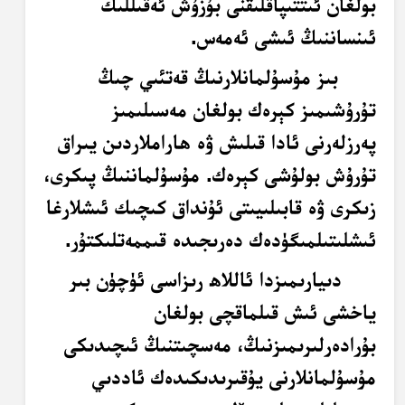
بولغان ئىتتىپاقلىقنى بۇزۇش ئەقىللىك
ئىنساننىڭ ئىشى ئەمەس.
بىز مۇسۇلمانلارنىڭ قەتئىي چىڭ
تۇرۇشىمىز كېرەك بولغان مەسىلىمىز
پەرزلەرنى ئادا قىلىش ۋە ھاراملاردىن يىراق
تۇرۇش بولۇشى كېرەك. مۇسۇلماننىڭ پىكرى،
زىكرى ۋە قابىلىيىتى ئۇنداق كىچىك ئىشلارغا
ئىشلىتىلمىگۈدەك دەرىجىدە قىممەتلىكتۇر.
دىيارىمىزدا ئاللاھ رىزاسى ئۈچۈن بىر
ياخشى ئىش قىلماقچى بولغان
بۇرادەرلىرىمىزنىڭ، مەسچىتنىڭ ئىچىدىكى
مۇسۇلمانلارنى يۇقىرىدىكىدەك ئاددىي