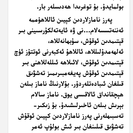
بولمايدۇ. بۇ توغرىدا ھەدىسلەر بار.
پەرز نامازلاردىن كېيىن ئاللاھۈممە
ئەننەتسسەلام…نى ۋە ئايەتەلكۇرسىينى بىر
قېتىمدىن ئوقۇش، سۇبھانەللاھ،
ئەلھەمدۇلىللاھ، ئاللاھۇ ئەكبەرنى ئوتتۇز ئۈچ
قېتىمدىن ئوقۇش، لائىلاھە ئىللەللاھنى بىر
قېتىمدىن ئوقۇش پەيغەمبىرىمىز تەشۋىق
قىلغان ئىبادەتلەردۇر. بۇلارنىڭ ناماز بىلەن
ھېچقانداق ئالاقىسى يوق. ناماز سالام
بېرىش بىلەن ئاخىرلىشىدۇ. بۇ زىكىر-
تەسبىھلەرنى پەرز نامازلاردىن كېيىن ئوقۇش
تەشۋىق قىلىنغان بىر ئىش بولۇپ ئەمر