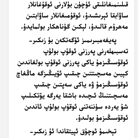
قىلىنمىغانلىقى ئۈچۈن بۇلارنى ئوقۇغانلار
ساۋابقا ئېرىشىدۇ، ئوقۇمىغانلار ساۋابتىن
مەھرۇم قالىدۇ، لېكىن گۇناھكار بولمايدۇ.
پەيغەمبىرىمىز ئۆگەتكەن بۇ زىكىر-
تەسبىھلەرنى پەرزنى ئوقۇپ بولۇپ
ئوقۇسىڭىزمۇ ياكى پەرزنى ئوقۇپ بولغاندىن
كېيىن مەسچىتتىن چىقىپ ئۆيىڭىزگە ماڭغاچ
ئوقۇسىڭىزمۇ ۋە ياكى سەپتىن چىقىپ
مەسچىتنىڭ ئىچىدە باشقا يەرگە يۆتكىلىپ
شۇ يەردە سۈننەتنى ئوقۇپ بولۇپ ئاندىن
ئوقۇسىڭىزمۇ بولىدۇ.
تېخىمۇ ئوچۇق ئېيتقاندا ئۇ زىكىر-