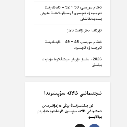
ئەنئام سۈرىسى، 50 ~ 52 – ئايەتلەرنىڭ
تەرجىمە ۋە تەپسىرى \ رەسۇلۇللاھنىڭ غەيبنى
بىلمەيدىغانلىقى
قۇرئاندا بەش ۋاقىت ناماز
ئەنئام سۈرىسى، 45 ~ 49 – ئايەتلەرنىڭ
تەرجىمە ۋە تەپسىرى
2026- يىللىق قۇربان ھېيتىڭلارغا مۇبارەك
بولسۇن
ئىجتىمائىي ئالاقە سۇپىلىرىدا
تور بىكتىمىزنىىڭ يېڭى مەزمۇنلىرىدىن
ئىجتىمائىي ئالاقە سۇپىلىرى ئارقىلىقمۇ خەۋەردار
بولالايسىز.