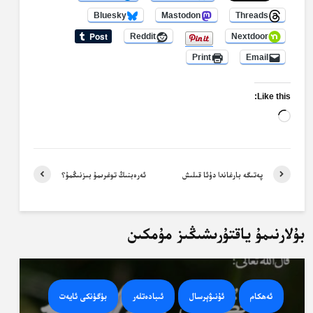
Bluesky
Mastodon
Threads
Reddit
Nextdoor
Print
Email
Like this:
Loading…
پەتىگە بارغاندا دۇئا قىلىش
ئەرەبنىڭ توغرىمۇ بىزنىڭمۇ؟
بۇلارنىمۇ ياقتۇرىشىڭىز مۇمكىن
ئەھكام
ئۇنىۋېرسال
ئىبادەتلەر
بۈگۈنكى ئايەت