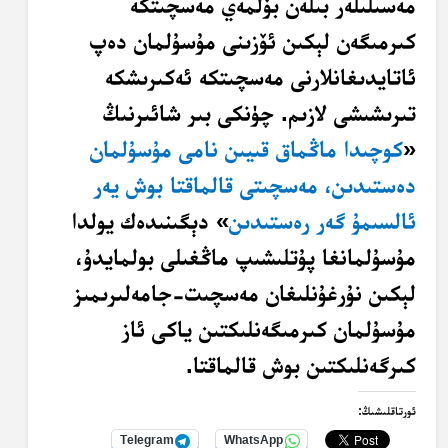
مەسىلىلەر بىلەن بۆلمەي مەسچىتكە
كىرمىگەن لېكىن ئۆزىنى مۇسۇلمان دەپ
ئاتايدىغانلارنى مەسچىتكە ئەكىرىشكە
تىرىشىشى لازىم. چۈنكى بىر شائىرنىڭ
«
كوچىدا ماڭماق قىيىن نامى مۇسۇلمان
دەستىدىن، مەسچىتى قالماقتا بوش يەر
ئالسىمۇ گەر رەستىدىن
» دېگىنىدەك يولدا
مۇسۇلمانغا پۇتلىشىپ ماڭغىلى بولمايدۇ،
لېكىن نۇرغۇنلىغان مەسچىت-جامەلىرىمىز
مۇسۇلمان كىرمىگەنلىكتىن ياكى ئاز
كىرگەنلىكتىن بوش قالماقتا.
ئورتاقلىشىڭ:
Telegram
WhatsApp