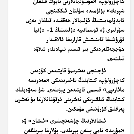
كەچۈرۈلۈپ، «مۇسۇلمانلارنى نابۇت قىلغان
شېرىك» بۆلۈمىدە سۇلتان ئىككىنچى
ئابدۇلھەمىتنىڭ ئۆلىمالار ھەققىدە قىلغان بەزى
سۆزلىرى ۋە ئوسمانىيە دۆلىتىنىڭ 1- دۇنيا
ئۇرۇشىغا قاتنىشىش قارارىغا ئالاقىدار
ھۆججەتلەردىكى بىر قىسىم ئىپادىلەر ئىلاۋە
قىلىندى.
ئۈچىنچى نەشرىمۇ قايتىدىن كۆزدىن
كەچۈرۈلۈپ، كىتابنىڭ ئاخىرىدىكى «مەدرىسە
مائارىپى» قىسمى قايتىدىن يېزىلدى. شۇ سەۋەبلىك
كىتابنىڭ ئىلگىرىكى نەشرىنى ئوقۇغانلارغا بۇ نەشرى
پەرقلىق كۆرۈنىشى مۇمكىن.
ئىشانلارنىڭ چۈشەنچىلىرى «ئىشان» ۋە
«مۇرىد» نامى بىلەن بېرىلدى. بۇلارغا بېرىلگەن