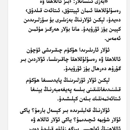
«بەزى ئىنسانلار: ‹بىز ئاللاھقا ۋە
رەسۇلۇللاھقا ئىمان ئېيتتۇق، ئىتائەت قىلدۇق›
دەيدۇ، لېكىن ئۇلارنىڭ بەزىلىرى بۇ سۆزلىرىدىن
كېيىن يۈز ئۆرۈيدۇ. مانا بۇلار ھەرگىز مۇئمىن
ئەمەس.
ئۇلار ئارىلىرىدا ھۆكۈم چىقىرىشى ئۈچۈن
ئاللاھقا ۋە رەسۇلۇللاھقا چاقىرىلسا، ئۇلاردىن بىر
گۇرۇھ دەرھال يۈز ئۆرۈيدۇ.
لېكىن ئۇلار ئۆزلىرىنىڭ پايدىسىغا ھۆكۈم
قىلىنىدىغانلىقىنى بىلسە پەيغەمبەرنىڭ يېنىغا
ئىتائەتمەنلىك بىلەن كېلىشىدۇ.
ئۇلارنىڭ قەلبلىرىدە بىر كېسەل بارمۇ؟ ياكى
ئۇلار شۈبھە ئىچىدىمۇ؟ ياكى ئۇلار ئاللاھ ۋە
ئاللاھنىڭ ئەلچىسى بىزگە زۇلۇم قىلىدۇ دەپ