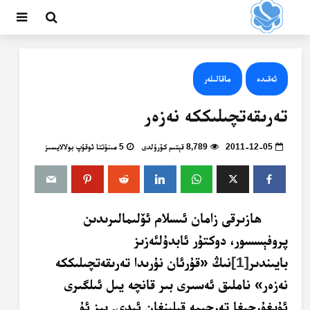
ئەقىدە
ماقالىلەر
تەرىقەتچىلىككە نەزەر
2011-12-05
8,789 قېتىم كۆرۈلدى
5 مىنۇتتا ئوقۇپ بولالايسىز
ھازىرقى زامان ئىسلام ئۆلىمالىرىدىن
پروفېسسور، دوكتۇر ئابدۇلئەزىز
بايىندىر
[1]
نىڭ «قۇرئان نۇرىدا تەرىقەتچىلىككە
نەزەر» ناملىق ئەسىرى بىر قانچە يىل ئىلگىرى
ئۇيغۇرچىغا تەرجىمە قىلىنغان ئىدى. بىز ئۇ