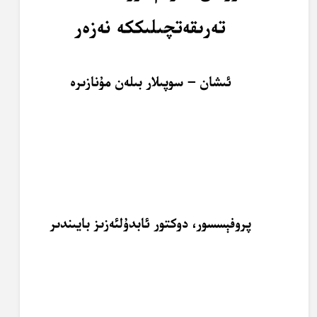
تەرىقەتچىلىككە نەزەر
ئىشان – سوپىلار بىلەن مۇنازىرە
پروفېسسور، دوكتور ئابدۇلئەزىز بايىندىر