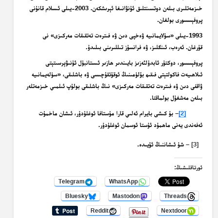
خىزمەتلىرى بىلەن دوتسىنتلىق ئۇنۋانىغا ئېرىشكەن. 2003-يىلى ئىسلام قانۇنى
پروفېسسورى بولغان.
1993-يىلى «سۇلايمانىيە ۋەخپى دىن ۋە فىترەت تەتقىقات مەركىزى» نى
قۇرغان. ئەرەب، ئىنگلىز، ۋە فرانسۇز تىللىرىنى بىلىدۇ.
پروفېسسور، دوكتۇر ئابدۇلئەزىز بايىندىر ھازىر ئىستانبۇل ئۇنىۋېرسىتېتى
ئىلاھىيەت فاكولتېتى فىقىھ بۆلۈمىنىڭ ئوقۇتقۇچىسى ۋە باشلىقى، «سۈلەيمانىيە
ۋاقفى دىن ۋە فىترەت تەتقىقات مەركىزى» نىڭ باشلىقى بولۇپ ئىلمىي خىزمەتلەر
بىلەن مەشغۇل بولماقتا.
[2]
– بۇ كىشى بايرام ئەلىي قارا مۇستافا ئوغلۇدۇر، ئىشان ماخمۇت
ئەفەندى يەنى ماھمۇد ئۇستا ئوسمان ئوغلۇدۇر.
[3]
– شۇ ئىشاننىڭ ئۆيىدە.
ئورتاقلىشىڭ:
Telegram
WhatsApp
Bluesky
Mastodon
Threads
Reddit
Nextdoor