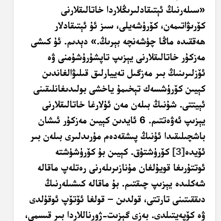
«سىلەرنىڭ ئېتىقادلىرىڭلاردا خاتالىقلارنى
كۆرىۋاتىمەن، كۆرۈشەيلى، سىز ئۇ ئېتىقادلار
ھەققىدە ماڭا چۈشەنچە بېرىڭ.» دېدىم. ئۇ كىشى
مەزكۇر خاتالىقلارنى يېزىپ تاپشۇرۇشۇمنى ۋە
ئۆزلىرىنىڭ بىر مەزگىل تەييارلىق قىلىۋالغاندىن
كېيىن كۆرۈشسەك تېخىمۇ ياخشى بولىدىغانلىقىنى
ئېيتتى. شۇنىڭ بىلەن مەن ئۇلارغا خاتالىقلارنى
يېزىپ ئەۋەتتىم. 6 ئايدىن كېيىن مەزكۇر ئىشان
باشچىلىقىدا ئۇنىڭ پىشقەدەم مۇرىدلىرى بىلەن بىر
ئۆيدە
[3]
كۆرۈشتۇق. كېيىن بۇ كۆرۈشۈشتە
ئوتتۇرىغا قويۇلغان مۇنازىرىلەرنى رەتلەپ ماقالە
شەكلىدە يېزىپ چىقتىم. بۇ ماقالە كىشىلەرنىڭ
دىققىتىنى تارتتى، قولدىن – قولغا ئۆتۆپ ئوقۇلدى
ۋە كۆپەيتىلدى. بەزى گېزىت-ژورناللاردا بىر قىسمى،