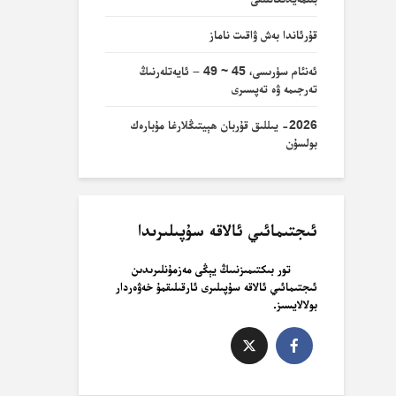
قۇرئاندا بەش ۋاقىت ناماز
ئەنئام سۈرىسى، 45 ~ 49 – ئايەتلەرنىڭ
تەرجىمە ۋە تەپسىرى
2026- يىللىق قۇربان ھېيتىڭلارغا مۇبارەك
بولسۇن
ئىجتىمائىي ئالاقە سۇپىلىرىدا
تور بىكتىمىزنىىڭ يېڭى مەزمۇنلىرىدىن
ئىجتىمائىي ئالاقە سۇپىلىرى ئارقىلىقمۇ خەۋەردار
بولالايسىز.