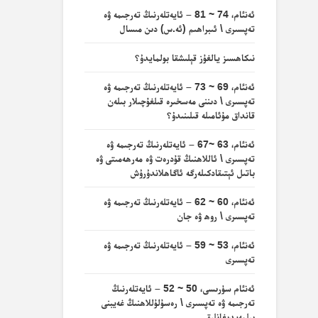
ئەنئام، 74 ~ 81 – ئايەتلەرنىڭ تەرجىمە ۋە
تەپسىرى \ ئىبراھىم (ئە.س) دىن مىسال
نىكاھسىز يالغۇز قېلىشقا بولمايدۇ؟
ئەنئام، 69 ~ 73 – ئايەتلەرنىڭ تەرجىمە ۋە
تەپسىرى \ دىننى مەسخىرە قىلغۇچىلار بىلەن
قانداق مۇئامىلە قىلىنىدۇ؟
ئەنئام، 63 ~67 – ئايەتلەرنىڭ تەرجىمە ۋە
تەپسىرى \ ئاللاھنىڭ قۇدرەت ۋە مەرھەمىتى ۋە
باتىل ئېتىقادكىلەرگە ئاگاھلاندۇرۇش
ئەنئام، 60 ~ 62 – ئايەتلەرنىڭ تەرجىمە ۋە
تەپسىرى \ روھ ۋە جان
ئەنئام، 53 ~ 59 – ئايەتلەرنىڭ تەرجىمە ۋە
تەپسىرى
ئەنئام سۈرىسى، 50 ~ 52 – ئايەتلەرنىڭ
تەرجىمە ۋە تەپسىرى \ رەسۇلۇللاھنىڭ غەيبنى
بىلمەيدىغانلىقى