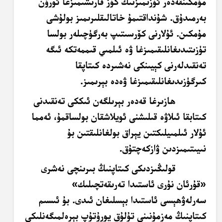
مۇمكىنقەدەر ئۆزىمىزنىڭ كۆز قارىشىمىزغا ئورۇن
بەرمىدۇق. شۇنداقتىمۇ خاتالىقلىرىمىز بولۇشى
مۇمكىن. ئۇلارنى كۆرسىتىپ بەرگۈچىلەر بولسا
تۈزىتىدىغانلىقىمىزغا ۋە ئىلمىي قىممەتكە ئىگە
تەنقىدلەرنى كېيىنكى نەشىردە كىتاپقا
كىرگۈزىدىغانلىقىمىزغا ۋەدە بېرىمىز.
ھازىرغا قەدەر بېرىلگەن ئىككى تەنقىدنى
كىتابقا ئىلاۋە قىلىشنى ئويلاشقان بولساقمۇ، ئەمما
ئۇلار ئىلمىيلىكتىن يېراق بولغانلىقتىن بۇ
نىيىتىمىزدىن ۋازكەچتۇق.
قولىڭىزدىكى كىتاپنىڭ بىرىنچى نەشرى
«قۇرئان نۇرى ئاستىدا تەرىقەتچىلىك»
سەرلەۋھېسى ئاستىدا بېسلىغان ئىدى. بۇ ئىسىم
كىتاپنىڭ مەزمۇنىنى تۇلۇق يورۇتۇپ بېرەلمىگەنلىكى