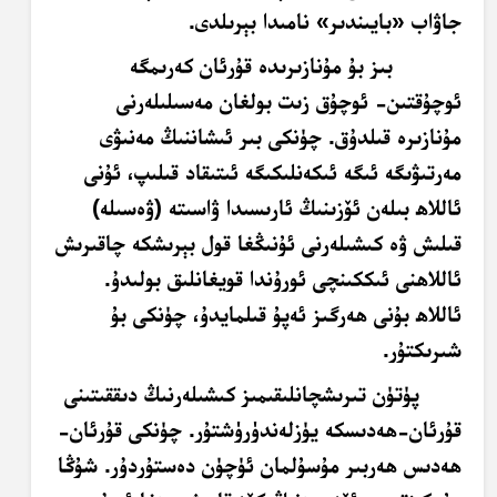
جاۋاب «بايىندىر» نامىدا بېرىلدى.
بىز بۇ مۇنازىرىدە قۇرئان كەرىمگە
ئوچۇقتىن- ئوچۇق زىت بولغان مەسىلىلەرنى
مۇنازىرە قىلدۇق. چۈنكى بىر ئىشاننىڭ مەنىۋى
مەرتىۋىگە ئىگە ئىكەنلىكىگە ئىتىقاد قىلىپ، ئۇنى
ئاللاھ بىلەن ئۆزىنىڭ ئارىسىدا ۋاسىتە (ۋەسىلە)
قىلىش ۋە كىشىلەرنى ئۇنىڭغا قول بېرىشكە چاقىرىش
ئاللاھنى ئىككىنچى ئورۇندا قويغانلىق بولىدۇ.
ئاللاھ بۇنى ھەرگىز ئەپۇ قىلمايدۇ، چۈنكى بۇ
شىرىكتۇر.
پۈتۈن تىرىشچانلىقىمىز كىشىلەرنىڭ دىققىتىنى
قۇرئان-ھەدىسكە يۈزلەندۈرۈشتۇر. چۈنكى قۇرئان-
ھەدىس ھەربىر مۇسۇلمان ئۈچۈن دەستۇردۇر. شۇڭا