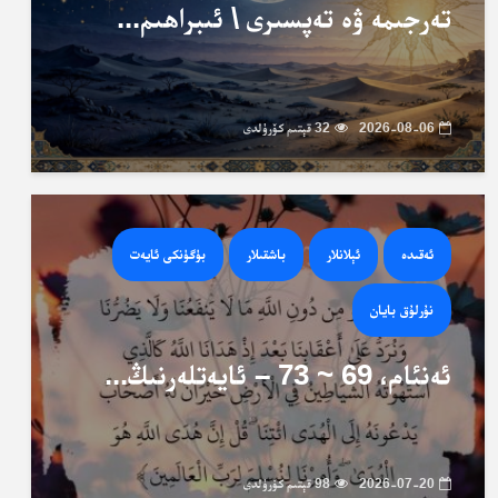
تەرجىمە ۋە تەپسىرى \ ئىبراھىم...
2026-08-06
32 قېتىم كۆرۈلدى
ئەقىدە
ئېلانلار
باشقىلار
بۈگۈنكى ئايەت
نۇرلۇق بايان
ئەنئام، 69 ~ 73 – ئايەتلەرنىڭ...
2026-07-20
98 قېتىم كۆرۈلدى