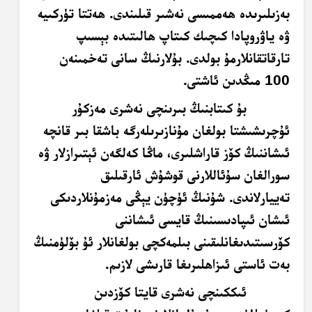
بەزىلىرىدە ھەممىسى نەشىر قىلىندى. ھەتتا تۈركىيە
ۋە ياۋروپادا كىچىك كىتاپ ھالىتىدە بېسىپ
تارقاتقانلارمۇ بولدى. بۇلارنىڭ سانى تەخمىنەن
100 مىڭدىن ئاشتى.
بۇ كىتابنىڭ بىرىنچى نەشرى مەزكۇر
ئۇچرىشىشتا بولغان مۇنازىرىلەرگە باشقا بىر قانچە
ئىشاننىڭ كۆز قاراشلىرى، ماڭا كەلگەن ئېتىرازلار ۋە
سورالغان سۇئاللارنى قوشۇش ئارقىلىق
تەييارلاندى. شۇنىڭ ئۈچۈن يېڭى مەزمۇنلاردىكى
ئىشان ئىپادىسىنىڭ قايسى ئىشاننى
كۆرسىتىدىغانلىقىنى بىلمەكچى بولغانلار ئۇ بۆلۈمنىڭ
بەت ئاستى ئىزاھلىرىغا قارىشى لازىم.
ئىككىنچى نەشرى قايتا كۆزدىن