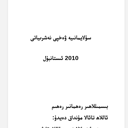
سۇلايمانىيە ۋەخپى نەشرىياتى
2010 ئىستانبۇل
بىسمىللاھىر رەھمانىر رەھىم
ئاللاھ تائالا مۇنداق دەيدۇ: