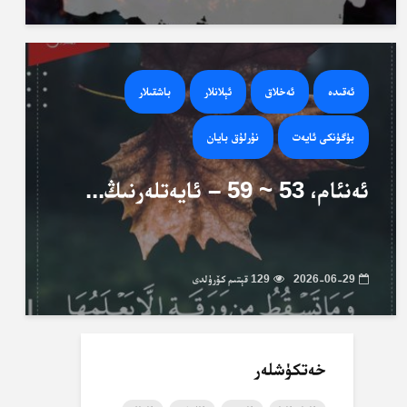
ئەقىدە
ئەخلاق
ئېلانلار
باشقىلار
بۈگۈنكى ئايەت
نۇرلۇق بايان
ئەنئام، 53 ~ 59 – ئايەتلەرنىڭ...
2026-06-29
129 قېتىم كۆرۈلدى
خەتكۈشلەر