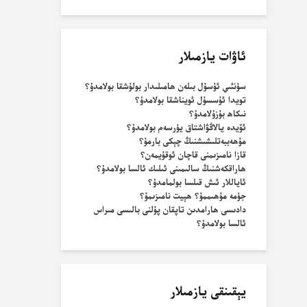
ئاۋات يازمىلار
سۈنئىي ئۇسۇل بىلەن ھامىلىدار بولۇشقا بولامدۇ؟
تويدا ئۇسسۇل ئويناشقا بولامدۇ؟
نىكاھ بۇزۇلامدۇ؟
ئۆيدە يالاڭۋاشتاق يۈرسەم بولامدۇ؟
مۇھەببەتلىشىشنىڭ چېكى بارمۇ؟
قازا نامىزىمنى قاچان ئوقۇيمەن؟
ھاراقكەشنىڭ سالىمىنى ئىلىك ئالسا بولامدۇ؟
ئاياللار ئىش قىلسا بولمامدۇ؟
جۈمە مۇھىممۇ؟ ھېيت نامىزىمۇ؟
دادىسى ھارامدىن تاپقان پۇلنى بالىسى مىراس
ئالسا بولامدۇ؟
يېقىنقى يازمىلار