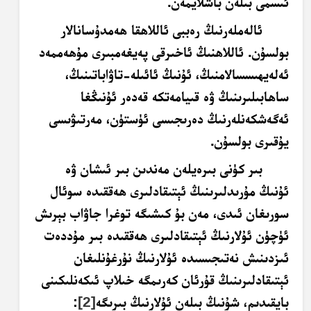
ئىسمى بىلەن باشلايمەن.
ئالەملەرنىڭ رەببى ئاللاھقا ھەمدۇسانالار
بولسۇن. ئاللاھنىڭ ئاخىرقى پەيغەمبىرى مۇھەممەد
ئەلەيھىسسالامنىڭ، ئۇنىڭ ئائىلە-تاۋاباتىنىڭ،
ساھابىلىرىنىڭ ۋە قىيامەتكە قەدەر ئۇنىڭغا
ئەگەشكەنلەرنىڭ دەرىجىسى ئۈستۈن، مەرتىۋىسى
يۇقىرى بولسۇن.
بىر كۈنى بىرەيلەن مەندىن بىر ئىشان ۋە
ئۇنىڭ مۇرىدلىرىنىڭ ئېتىقادلىرى ھەققىدە سوئال
سورىغان ئىدى، مەن بۇ كىشىگە توغرا جاۋاب بېرىش
ئۈچۈن ئۇلارنىڭ ئېتىقادلىرى ھەققىدە بىر مۇددەت
ئىزدىنىش نەتىجىسىدە ئۇلارنىڭ نۇرغۇنلىغان
ئېتىقادلىرىنىڭ قۇرئان كەرىمگە خىلاپ ئىكەنلىكىنى
بايقىدىم، شۇنىڭ بىلەن ئۇلارنىڭ بىرىگە
[2]
: