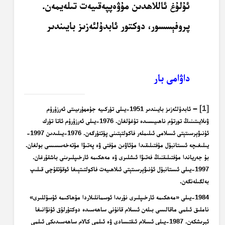
ئۇلۇغ ئاللاھدىن مۇۋەپپەقىيەت تىلەيمەن.
پروفېسسور، دوكتور ئابدۇلئەزىز بايىندىر
داۋامى بار
–
[1]
ئابدۇلئەزىز بايىندىر 1951-يىلى تۈركىيە جۇمھۇرىيىتى ئەرزۇرۇم
ۋىلايىتىنىڭ تورتۇم ناھىيىسىدە تۇغۇلغان. 1976-يىلى ئەرزۇرۇم ئاتا تۈرك
ئۇنىۋېرسىتېتى ئىسلامى ئىلىملەر فاكولتېتىنى پۈتتۈرگەن. 1976-يىلىدىن 1997-
يىلىغىچە ئىستانبۇل مۇفتىلىقىدا مۇئاۋىن مۇفتى ۋە پەتىۋا مۇتەخەسسىسى بولغان.
بۇ جەرياندا مۇفتىلىقنىڭ فەتىۋا ئىشلىرى ۋە مەھكىمە ئارخىپلىرىنى باشقۇرغان.
1997-يىلى ئىستانبۇل ئۇنىۋېرسىتېتى ئىلاھىيەت فاكولتىتېىغا ئوقۇتقۇچى قىلىپ
بەلگىلەنگەن.
1984-يىلى «مەھكىمە ئارخىپلىرى نۇرىدا ئوسمانلىلاردا مۇھاكىمە ئۇسۇللىرى»
ناملىق ئىلمى ماقالىسى بىلەن ئىسلام قانۇنى ساھەسىدە دوكتۇرلۇق ئۇنۋانىغا
ئېرىشكەن. 1987-يىلى ئىسلام ئىقتىسادى ۋە ئىلمى كالام ساھەسىدىكى ئىلمى