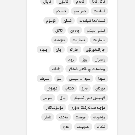
ئاتا-ئانا
ئادەم
ئالتۇن
ئايال
ئىبادەت
ئىبراھىم
ئىسلام
ئىسلامدا ئىبادەت
ئىمان
ئۆسۈم
ئېلىم-سېتىم
بەدەن
تالاق
تاھارەت
تىجارەت
تەۋھىد
جازانىخورلۇق
جازانە
جان
جىھاد
رامىزان
روزا
روھ
رۇخسەت بېرىلگەن ئىشلار
زاكات
سودا
سودا - سېتىق
سۇ
شېرىك
قۇرئان
قەرز
كىتاب
كۈمۈش
لازىملىق دىنى ئىلىملەر
مال
مىراس
مۇجتەھىدلەرنىڭ دەۋرى
مۇسۇلمانلار
مۇشرىك
مۇھىت
مەككە
ناماز
نىكاھ
ھىجرەت
ھەج