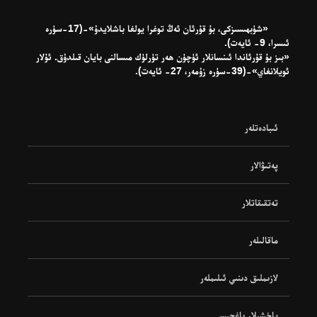
«شۈبھىسىزكى، بۇ قۇرئان ئەڭ توغرا يولغا باشلايدۇ»-(17-سۈرە
ئىسرا، 9- ئايەت).
«بىز بۇ قۇرئاندا ئىنسانلار ئۈچۈن ھەر تۈرلۈك مىسالنى بايان قىلدۇق. ئۇلار
ئويلانغاي»-(39-سۈرە زۇمەر، 27- ئايەت).
ئىبادەتلەر
پەتىۋالار
تەتقىقاتلار
ماقالىلەر
لازىملىق دىنىي ئىلىملەر
ياخشىلار باغچىسى