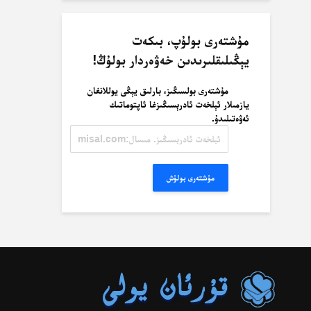
مۇشتەرى بولۇپ، بىكەت
يېڭىلىقلىرىدىن خەۋەردار بولۇڭ!
مۇشتەرى بولسىڭىز، بارلىق يېڭى يوللانغان
يازمىلار ئېلخەت ئادرېسىڭىزغا ئاپتوماتىك
ئەۋەتىلىدۇ.
ئېلخەت
ئادرېسىڭىز.
مىسال:
misal@misal.com
مۇشتەرى بولۇش