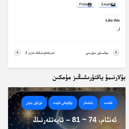
Print
Email
Like this:
Loading…
مۇئمىنۇن سۈرىسى
تەرىقەتچىلىككە نەزەر 2
بۇلارنىمۇ ياقتۇرىشىڭىز مۇمكىن
ئەقىدە
باشقىلار
بۈگۈنكى ئايەت
نۇرلۇق بايان
ئەنئام، 74 ~ 81 – ئايەتلەرنىڭ