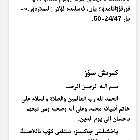
قورقۇۋاتامدۇ؟ ياق، ئەسلىدە ئۇلار زالىملاردۇر.»-
نۇر 24/47-50.
كىرىش سۆز
بسم الله الرحمن الرحيم
الحمد لله رب العالمين والصلاة والسلام على
خاتم أنبيائه محمد وعلى آله وصحبه ومن تبعهم
بإحسان إلى يوم الدين.
ياخشىلىقى چەكسىز، ئىنئامى كۆپ ئاللاھنىڭ