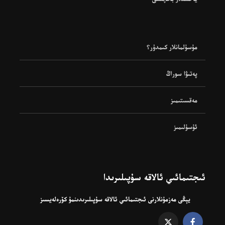
مۇسۇلمانلار كىمدۇر؟
پەتىۋا سوراڭ
مەقسىتىمىز
ئۇسۇلىمىز
ئىجتىمائىي ئالاقە سۇپىلىرىدا
يېڭى مەزمۇنلارنى ئىجتىمائىي ئالاقە سۇپىلىرىدىنمۇ كۆرەلەيسىز