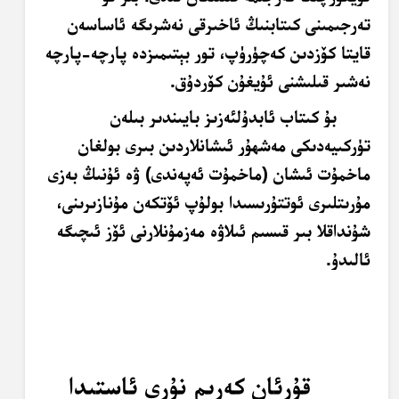
تەرجىمىنى كىتابنىڭ ئاخىرقى نەشرىگە ئاساسەن
قايتا كۆزدىن كەچۈرۈپ، تور بېتىمىزدە پارچە-پارچە
نەشىر قىلىشنى ئۇيغۇن كۆردۇق.
بۇ كىتاب ئابدۇلئەزىز بايىندىر بىلەن
تۈركىيەدىكى مەشھۇر ئىشانلاردىن بىرى بولغان
ماخمۇت ئىشان (ماخمۇت ئەپەندى) ۋە ئۇنىڭ بەزى
مۇرىتلىرى ئوتتۇرىسىدا بولۇپ ئۆتكەن مۇنازىرىنى،
شۇنداقلا بىر قىسىم ئىلاۋە مەزمۇنلارنى ئۆز ئىچىگە
ئالىدۇ.
قۇرئان كەرىم نۇرى ئاستىدا