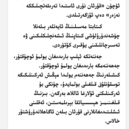
ئۈچۈن «قۇرئان نۇرى ئاستىدا تەرىقەتچىلىككە
نەزەر» دەپ ئۆزگەرتىلدى.
كىتابتا مەسىلىنىڭ ئايەتلەر بىلەنلا
چۈشەندۈرۈلۈشى كىتاپنىڭ ئىشەنچلىكلىكىنى ۋە
تەسىرچانلىقىنى يۇقىرى كۆتۈردى.
جەننەتكە ئېلىپ بارىدىغان يولمۇ ئوچۇقتۇر،
جەھەننەمگە بارىدىغان يولمۇ ئوچۇقتۇر.
كىشىلەرنىڭ جەھەننەم يولىدا مېڭىش ئەركىنلىكىگە
توسقۇنلۇق قىلغىلى بولمايدۇ، چۈنكى بۇ
ئەركىنلىكنى ئۇلارغا ئاللاھ بەرگەن. بىزنىڭ
قىلغىنىمىز ھېسسىياتقا بېرىلمەستىن، ئەقلىنى
ئىشلىتىدىغانلارنى قۇرئان بىلەن ئاگاھلاندۇرۇشتۇر
خالاس.