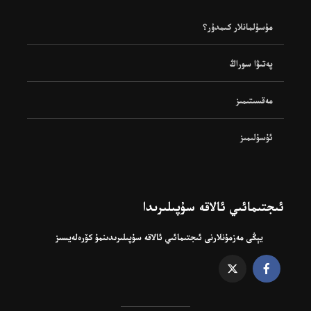
مۇسۇلمانلار كىمدۇر؟
پەتىۋا سوراڭ
مەقسىتىمىز
ئۇسۇلىمىز
ئىجتىمائىي ئالاقە سۇپىلىرىدا
يېڭى مەزمۇنلارنى ئىجتىمائىي ئالاقە سۇپىلىرىدىنمۇ كۆرەلەيسىز