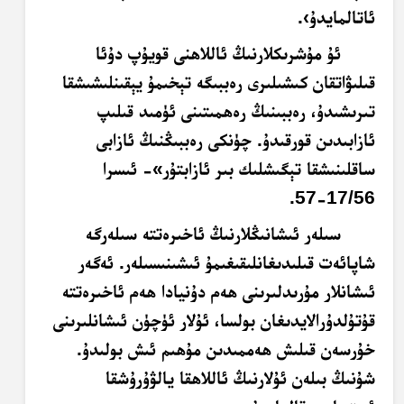
ئاتالمايدۇ›.
ئۇ مۇشرىكلارنىڭ ئاللاھنى قويۇپ دۇئا
قىلىۋاتقان كىشىلىرى رەببىگە تېخىمۇ يېقىنلىشىشقا
تىرىشىدۇ، رەببىنىڭ رەھمىتىنى ئۈمىد قىلىپ
ئازابىدىن قورقىدۇ. چۈنكى رەببىڭنىڭ ئازابى
ساقلىنىشقا تېگىشلىك بىر ئازابتۇر»- ئىسرا
17/56-57.
سىلەر ئىشانىڭلارنىڭ ئاخىرەتتە سىلەرگە
شاپائەت قىلىدىغانلىقىغىمۇ ئىشىنىسىلەر. ئەگەر
ئىشانلار مۇرىدلىرىنى ھەم دۇنيادا ھەم ئاخىرەتتە
قۇتۇلدۇرالايدىغان بولسا، ئۇلار ئۈچۈن ئىشانلىرىنى
خۇرسەن قىلىش ھەممىدىن مۇھىم ئىش بولىدۇ.
شۇنىڭ بىلەن ئۇلارنىڭ ئاللاھقا يالۋۇرۇشقا