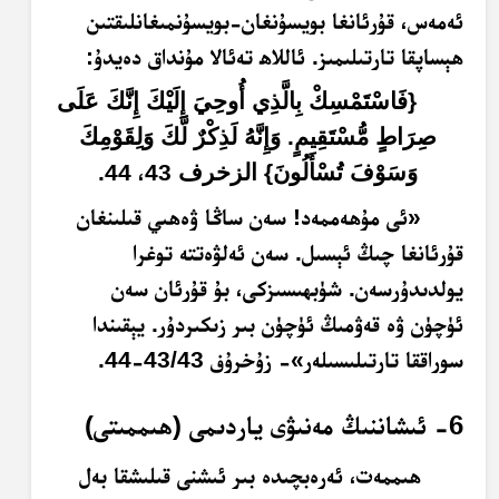
ئەمەس، قۇرئانغا بويسۇنغان-بويسۇنمىغانلىقتىن
ھېساپقا تارتىلىمىز. ئاللاھ تەئالا مۇنداق دەيدۇ:
{فَاسْتَمْسِكْ بِالَّذِي أُوحِيَ إِلَيْكَ إِنَّكَ عَلَى
صِرَاطٍ مُّسْتَقِيمٍ. وَإِنَّهُ لَذِكْرٌ لَّكَ وَلِقَوْمِكَ
وَسَوْفَ تُسْأَلُونَ} الزخرف 4
3، 44.
«ئى مۇھەممەد! سەن ساڭا ۋەھىي قىلىنغان
قۇرئانغا چىڭ ئېسىل. سەن ئەلۋەتتە توغرا
يولدىدۇرسەن. شۈبھىسىزكى، بۇ قۇرئان سەن
ئۈچۈن ۋە قەۋمىڭ ئۈچۈن بىر زىكىردۇر. يېقىندا
سوراققا تارتىلىسىلەر»- زۇخرۇف 43/43-44.
6- ئىشاننىڭ مەنىۋى ياردىمى (ھىممىتى)
ھىممەت، ئەرەبچىدە بىر ئىشنى قىلىشقا بەل