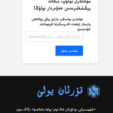
مۇشتەرى بولۇپ، بىكەت
يېڭىلىقلىرىدىن خەۋەردار بولۇڭ!
مۇشتەرى بولسىڭىز، بارلىق يېڭى يوللانغان
يازمىلار ئېلخەت ئادرېسىڭىزغا ئاپتوماتىك
ئەۋەتىلىدۇ.
ئېلخەت
ئادرېسىڭىز.
مىسال:
misal@misal.com
مۇشتەرى بولۇش
«شۈبھىسىزكى، بۇ قۇرئان ئەڭ توغرا يولغا باشلايدۇ»-(17-سۈرە