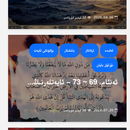
2026-08-06
32 قېتىم كۆرۈلدى
ئەقىدە
ئېلانلار
باشقىلار
بۈگۈنكى ئايەت
نۇرلۇق بايان
ئەنئام، 69 ~ 73 – ئايەتلەرنىڭ...
2026-07-20
98 قېتىم كۆرۈلدى