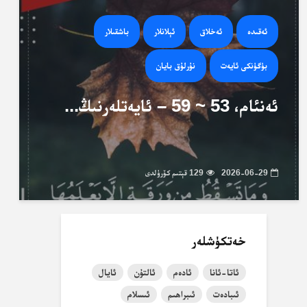
ئەقىدە
ئەخلاق
ئېلانلار
باشقىلار
بۈگۈنكى ئايەت
نۇرلۇق بايان
ئەنئام، 53 ~ 59 – ئايەتلەرنىڭ...
2026-06-29
129 قېتىم كۆرۈلدى
خەتكۈشلەر
ئاتا-ئانا
ئادەم
ئالتۇن
ئايال
ئىبادەت
ئىبراھىم
ئىسلام