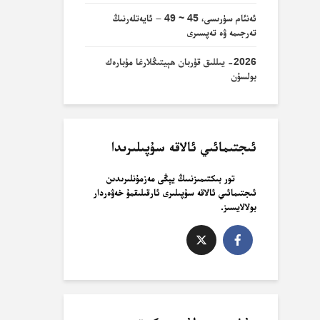
ئەنئام سۈرىسى، 45 ~ 49 – ئايەتلەرنىڭ
تەرجىمە ۋە تەپسىرى
2026- يىللىق قۇربان ھېيتىڭلارغا مۇبارەك
بولسۇن
ئىجتىمائىي ئالاقە سۇپىلىرىدا
تور بىكتىمىزنىىڭ يېڭى مەزمۇنلىرىدىن
ئىجتىمائىي ئالاقە سۇپىلىرى ئارقىلىقمۇ خەۋەردار
بولالايسىز.