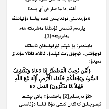
أغثه إذا ما صار في أي بلــدة
«مۇرىدىمنى ق
و
غدايمەن نەدە بولسا دۇنيانىڭ،
ياردەم قىلىمەن ئۇنىڭغا مەشرىقتە ھەم
مەغرىپتە»
[1]
.
بايىندىر
: بۇ شېئىر نۇرغۇنلىغان ئايەتكە
ئوچۇقتىن- ئوچۇق زىت كېلىدۇ. ئاللاھ تائالا مۇنداق
دەيدۇ:
{أَمَّن يُجِيبُ الْمُضْطَرَّ إِذَا دَعَاهُ وَيَكْشِفُ
السُّوءَ وَيَجْعَلُكُمْ خُلَفَاء الْأَرْضِ أَإِلَهٌ مَّعَ اللَّهِ
قَلِيلاً مَّا تَذَكَّرُونَ} النمل
62
«ئۇ نەرسىلەر
[2]
ياخشىمۇ؟ ياكى بېشىغا
ئېغىرچىلىق كەلگەن كىشى دۇئا قىلسا دۇئاسىنى