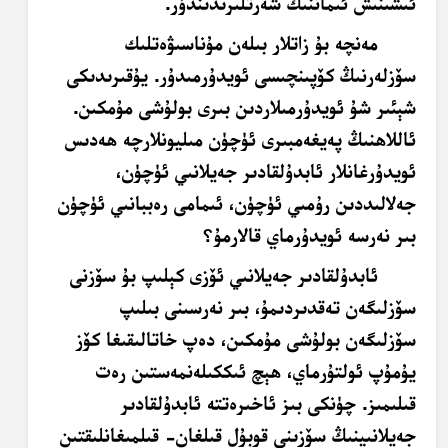
ئىشىنىش ئىماننىڭ شەرتلىرىدىندۇر.
مەنچە بۇ زاتلار بىلەن مۇناسىۋەتلىك
سۆزلەرنىڭ كۆپىنچىسى ئويدۇرمىدۇر. يۇقىرىدىكى
شېئىر شۇ ئويدۇرمىلاردىن بىرى بولۇشى مۇمكىن.
ئاللاھنىڭ پەيغەمبىرى ئۈچۈن مىليونلارچە ھەدىس
ئويدۇرغانلار ئابدۇلقادىر جەيلانىي ئۈچۈن،
جەلالىددىن رۇمىي ئۈچۈن، ئىمامى رەببانىي ئۈچۈن
بىر نەرسە ئويدۇرماي قالارمۇ؟
ئابدۇلقادىر جەيلانىي ئۆزى كېلىپ بۇ سۆزنى
سۆزلىگەن تەقدىردىمۇ، بىر نەرسىنى بىلىپ
سۆزلىگەن بولۇشى مۇمكىن، دەپ خاتالىقىغا كۆز
يۇمۇپ ئولتۇرماي، ھېچ ئىككىلەنمەستىن رەت
قىلىمىز. چۈنكى بىز ئاخىرەتتە ئابدۇلقادىر
جەيلانىينىڭ سۆزىنى قوبۇل قىلغان- قىلمىغانلىقتىن