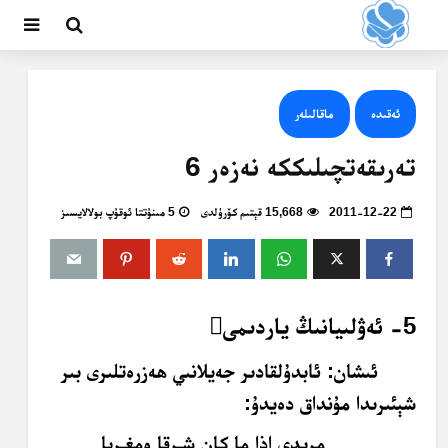
ئەقىدە
ماقالىلەر
تەرىقەتچىلىككە نەزەر 6
2011-12-22
15,668 قېتىم كۆرۈلدى
5 مىنۇتتا ئوقۇپ بولالايسىز
5-
ئەۋلىيانىڭ ياردىمى

ئىشان
: ئابدۇلقادىر جەيلانىي ھەزرەتلىرى بىر
شېئىرىدا مۇنداق دەيدۇ:
مريدي إذا ما كان
شـرقا ومغـربا