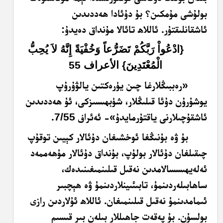
بولۇشى مۇمكىن؟ بۇ دۇئادا ھەددىدىن
ئاشقانلىقتۇر. ئاللاھ تائالا مۇنداق دەيدۇ:
{ادْعُواْ رَبَّكُمْ تَضَرُّعاً وَخُفْيَةً إِنَّهُ لاَ يُحِبُّ
الْمُعْتَدِينَ} الأعراف
55
«رەببىڭلارغا چىن يۈرەكتىن يالۋۇرۇپ
يوشۇرۇن دۇئا قىلىڭلار، شۈبھىسىزكى، ئۇ ھەددىدىن
ئاشقۇچىلارنى ياقتۇرمايدۇ»- ئەئراف 7/55.
بۇ ۋە بۇنىڭغا ئوخشىغان دۇئالار كېيىن توقۇپ
چىقىلغان دۇئالار بولۇپ، بۇنداق دۇئالار مۇھەممەد
ئەلەيھىسسالامدىن نەقىل قىلىنمىغىنىدەك،
ساھابىلەردىنمۇ، تابىئىينلاردىنمۇ ۋە ھېچبىر
ئىمامدىنمۇ نەقىل قىلىنمىغان. ئاللاھ ئۇلاردىن رازى
بولسۇن. بۇ پەقەت جاھىللار بىلەن بىر قىسىم