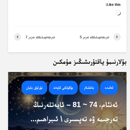
Like this:
Loading…
تەرىقەتچىلىككە نەزەر 5
تەرىقەتچىلىككە نەزەر 7
بۇلارنىمۇ ياقتۇرىشىڭىز مۇمكىن
ئەقىدە
باشقىلار
بۈگۈنكى ئايەت
نۇرلۇق بايان
ئەنئام، 74 ~ 81 – ئايەتلەرنىڭ
تەرجىمە ۋە تەپسىرى \ ئىبراھىم...