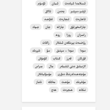
ئىسلامدا ئىبادەت
ئىمان
ئۆسۈم
ئېلىم-سېتىم
بەدەن
تالاق
تاھارەت
تىجارەت
تەۋھىد
جازانىخورلۇق
جازانە
جان
جىھاد
رامىزان
روزا
روھ
رۇخسەت بېرىلگەن ئىشلار
زاكات
سودا
سودا - سېتىق
سۇ
شېرىك
قۇرئان
قەرز
كىتاب
كۈمۈش
لازىملىق دىنى ئىلىملەر
مال
مىراس
مۇجتەھىدلەرنىڭ دەۋرى
مۇسۇلمانلار
مۇشرىك
مۇھىت
مەككە
ناماز
نىكاھ
ھىجرەت
ھەج