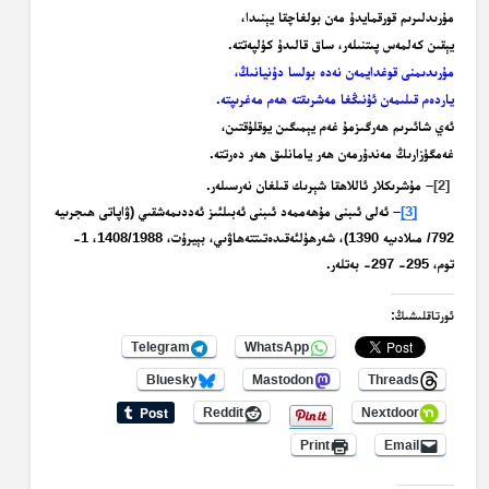
مۇرىدلىرىم قورقمايدۇ مەن بولغاچقا يېنىدا،
يېقىن كەلمەس پىتنىلەر، ساق قالىدۇ كۈلپەتتە.
مۇرىدىمنى قوغدايمەن نەدە بولسا دۇنيانىڭ،
ياردەم قىلىمەن ئۇنىڭغا مەشرىقتە ھەم مەغرىپتە.
ئەي شائىرىم ھەرگىزمۇ غەم يېمىگىن يوقلۇقتىن،
غەمگۈزارىڭ مەندۇرمەن ھەر يامانلىق ھەر دەرتتە.
[2]
– مۇشرىكلار ئاللاھقا شېرىك قىلغان نەرسىلەر.
[3]
– ئەلى ئىبنى مۇھەممەد ئىبنى ئەبىلئىز ئەددىمەشقىي (ۋاپاتى ھىجرىيە
792/ مىلادىيە 1390)، شەرھۇلئەقىدەتىتتەھاۋىي، بېيرۇت، 1408/1988، 1-
توم، 295- 297- بەتلەر.
ئورتاقلىشىڭ:
Telegram
WhatsApp
Bluesky
Mastodon
Threads
Reddit
Nextdoor
Print
Email