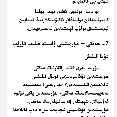
ئىھتىياجى قالمايدۇ.
بۇ باتىل يولدۇر. ئەگەر توغرا يولغا
قايتمايدىغان بولساڭلار ئاقىۋېتىڭلارنىڭ ئىنتايىن
ئېچىنىشلىق بولۇپ قېلىشىدىن ئەنسىرەيمەن.
7- ھەققى – ھۆرمىتىنى ۋاسىتە قىلىپ تۇرۇپ
دۇئا قىلىش
مۇرىد
: بەزى كاتتا زاتلارنىڭ ھەققى –
ھۆرمىتىدىن دۇئالىرىمىزنى قوبۇل قىلىشنى
ئاللاھدىن تىلىمەمدۇق؟ «يا رەببى! مۇھەممەد
ئەلەيھىسسالامنىڭ ھەققى- ھۆرمىتىدىن ياكى ئۇلۇغ
ئەۋلىيالار، شېھىتلەر ۋە سالىھلەرنىڭ ھەققى-
ھۆرمىتىدىن دۇئايىمنى ئىجابەت قىل» دەپ ئاللاھقا