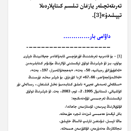
تەرىقەتچىلەر يازغان تىلسىم كىتاپلاردىلا
تېپىلىدۇ»
[3]
.
داۋامى بار………….
————————————————————-
[1]
– بۇ قادىرىيە تەرىقىتىنىڭ قۇرغۇچىسى ئابدۇلقادىر جەيلانىينىڭ شېئرى
بولۇپ، بىز ئۇ شېئىرنىڭ تولۇق تېكىستىنى ئۇلارنىڭ مۆتىۋەر كىتابلىرىدىن
«ئەلفۇيۇزاتۇر رەببانىيە، 50- بەت»، «بەھجەتۇلئەسرار، 197- بەت»،
«قەلائىدۇلجەۋاھىر، 66-67» لاردا كۆردۇق. بۇ شېئىر سەئىد نۇرسىنىڭ
«سىككەئى تەسدىقى غەيبى» ناملىق كىتابىدىمۇ نەقىل قىلىنغان.- رىسالەئى نۇر
كۇللىياتى، ئىستانبۇل 1995، 2- توم، 2083- بەت. ئۇ شېئىرنىڭ تولۇق
تېكىستىنىڭ تەرجىمىسى تۆۋەندىكىچە:
قۇتۇپلارنىڭ پىرىمەن، ئۇستازىمەن جاھاندا،
باش ئېگىدۇ ھەممىسى ئىززەت ئىچرە ھۆرمەتتە.
ماڭا ئېسىل، تىۋىنغىن تارتىپ قالساڭ خاپىلىق،
نىجاتكارىڭ مەندۇرمەن، قۇتقۇزىمەن ھىممەتتە.