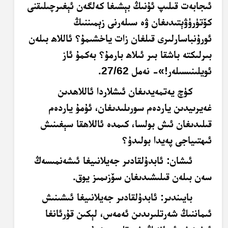
ئىجابەت قىلىپ ئۇنىڭ بېشىغا كەلگەن ئېغىرچىلىقنى
كۆتۈرۈۋېتىدىغان ۋە سىلەرنى زېمىننىڭ
ئورۇنباسارلىرى قىلغان زات ياخشىمۇ؟ ئاللاھ بىلەن
بىرلىكتە باشقا بىر ئىلاھ بارمۇ؟ بەكمۇ ئاز
ئويلىنىسىلەر!»- نەمل 27/62.
كۈچ يەتمەيدىغان ئىشلاردا ئاللاھدىن
غەيرىيدىن ياردەم سورىلىدىغان، ئۇمۇ ياردەم
قىلىدىغان ئىش بولسا، كىمدە ئاللاھقا سېغىنىش
ئىھتىياجى پەيدا بولىدۇ؟
ئىشان
: ئابدۇلقادىر جەيلانىيغا ئىشەنمىسەڭ
سەن بىلەن قىلىشىدىغان سۆزىمىز يوق.
بايىندىر
: ئابدۇلقادىر جەيلانىيغا ئىشىنىش
ئىماننىڭ شەرتلىرىدىن ئەمەس، لېكىن قۇرئانغا