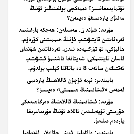
تۇتمايدىغانسىز؟ دېمەكچى بولغىنىڭىز ئۇنىڭ
مەنىۋى ياردىمىغۇ دەيمەن؟
مۇرىد
: شۇنداق. مەسىلەن: ھەجگە بارغىنىمدا
ئەرەفاتتىن قايتىۋېتىپ ئۇنىڭ ھىممىتىنى كۆردۈم.
ھالبۇكى، ئۇ تۈركىيەدە ئىدى. ئەرەفاتتىن شۇنداق
ئاسان قايتتىمكى، شەيتانغا تاشنىمۇ ئېتىۋېتىپ
ئەتتىگەن سائەت 8 دە ياتاققا كېلىپ بولدۇم.
بايىندىر
: نېمە ئۈچۈن ئاللاھنىڭ ياردىمى
ئەمەس «ئىشانىمنىڭ ھىممىتى» دەيسىز؟
مۇرىد
: ئىشانىمنىڭ ئاللاھنىڭ دەرگاھىدىكى
ھۆرمىتى تۈپەيلىدىن ئاللاھ ئۇنىڭ مۇرىدلىرىغا
ياردەم قىلىدۇ.
بايىندىر
: داۋاملىق ئەينى جاۋابلار. ئۇنداقتا