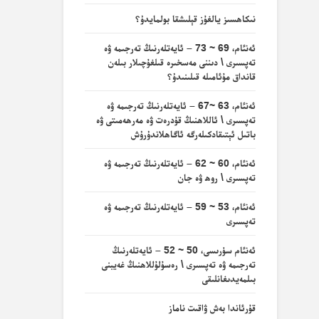
نىكاھسىز يالغۇز قېلىشقا بولمايدۇ؟
ئەنئام، 69 ~ 73 – ئايەتلەرنىڭ تەرجىمە ۋە
تەپسىرى \ دىننى مەسخىرە قىلغۇچىلار بىلەن
قانداق مۇئامىلە قىلىنىدۇ؟
ئەنئام، 63 ~67 – ئايەتلەرنىڭ تەرجىمە ۋە
تەپسىرى \ ئاللاھنىڭ قۇدرەت ۋە مەرھەمىتى ۋە
باتىل ئېتىقادكىلەرگە ئاگاھلاندۇرۇش
ئەنئام، 60 ~ 62 – ئايەتلەرنىڭ تەرجىمە ۋە
تەپسىرى \ روھ ۋە جان
ئەنئام، 53 ~ 59 – ئايەتلەرنىڭ تەرجىمە ۋە
تەپسىرى
ئەنئام سۈرىسى، 50 ~ 52 – ئايەتلەرنىڭ
تەرجىمە ۋە تەپسىرى \ رەسۇلۇللاھنىڭ غەيبنى
بىلمەيدىغانلىقى
قۇرئاندا بەش ۋاقىت ناماز