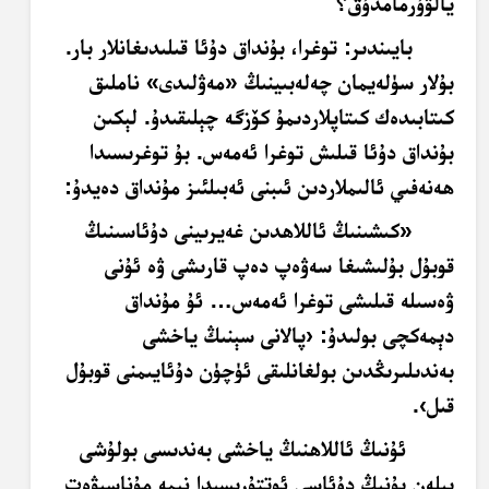
يالۋۇرمامدۇق؟
بايىندىر
: توغرا، بۇنداق دۇئا قىلىدىغانلار بار.
بۇلار سۈلەيمان چەلەبىينىڭ «مەۋلىدى» ناملىق
كىتابىدەك كىتاپلاردىمۇ كۆزگە چېلىقىدۇ. لېكىن
بۇنداق دۇئا قىلىش توغرا ئەمەس. بۇ توغرىسىدا
ھەنەفىي ئالىملاردىن ئىبنى ئەبىلئىز مۇنداق دەيدۇ:
«كىشىنىڭ ئاللاھدىن غەيرىينى دۇئاسىنىڭ
قوبۇل بۇلىشىغا سەۋەپ دەپ قارىشى ۋە ئۇنى
ۋەسىلە قىلىشى توغرا ئەمەس… ئۇ مۇنداق
دېمەكچى بولىدۇ: ‹پالانى سېنىڭ ياخشى
بەندىلىرىڭدىن بولغانلىقى ئۈچۈن دۇئايىمنى قوبۇل
قىل›.
ئۇنىڭ ئاللاھنىڭ ياخشى بەندىسى بولۇشى
بىلەن بۇنىڭ دۇئاسى ئوتتۇرىسىدا نېمە مۇناسىۋەت