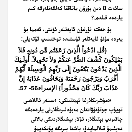
سائەت 8 دىن بۇرۇن ياتاققا كەلگەنلەرگە كىم
ياردەم قىلدى؟
بۇ ھەقتە نۇرغۇن ئايەتلەر ئۆتتى، ئەمما بۇ
يەردە مۇنۇ ئايەتلەر ئۈستىدە توختىلىپ ئۆتەيلى:
{قُلِ ادْعُواْ الَّذِينَ زَعَمْتُم مِّن دُونِهِ فَلاَ
يَمْلِكُونَ كَشْفَ الضُّرِّ عَنكُمْ وَلاَ تَحْوِيلاً. أُولَـئِكَ
الَّذِينَ يَدْعُونَ يَبْتَغُونَ إِلَى رَبِّهِمُ الْوَسِيلَةَ أَيُّهُمْ
أَقْرَبُ وَيَرْجُونَ رَحْمَتَهُ وَيَخَافُونَ عَذَابَهُ إِنَّ
عَذَابَ رَبِّكَ كَانَ مَحْذُوراً} الإسراء56- 57
.
«مۇشرىكلارغا ئېيتقىنكى: ‹سىلەر ئاللاھنى
قويۇپ چوقۇنۇۋاتقان مەبۇدلىرىڭلارنى ياردەمگە
چاقىرىپ بېقىڭلار، ئۇلار بېشىڭلاردىكى بالانى
دەپئىمۇ قىلالمايدۇ، باشقا بىرىگە يۆتكەپمۇ