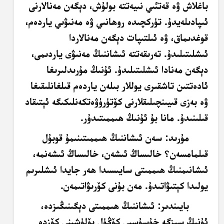
باغلاش ۋە قەتئىي نىيەتتە بولۇش، دېگەن مەنالارنى
ئىپادىلەيدۇ. تۈركچىدە روھانىي ۋە مەنىۋىي ياردەم،
قوغدىماق، ۋە ئىلتىپات دېگەن مەنالاردا
ئىشلىتىلىدۇ. تەرىقەتتە ئىشاننىڭ مەنىۋى ياردىمى،
دېگەن مەنادا ئىشلىتىلىدۇ. ئۇنىڭ مۇرىدلىرىغا
ئادەتتىن تاشقىرى يوللار بىلەن ياردەم قىلغانلىقىغا
ۋە بەزى قىيىنچىلىقلارنى كۆتۈرۈۋەتكەنلىكىگە ئېتىقاد
قىلىنىدۇ. مانا بۇ ئۇنىڭ ھىممىتىدۇر.
مۇرىد
:
سەن ئىشاننىڭ ھىممىتىنىمۇ قوبۇل
قىلمامسەن؟ خالىساڭ ئىشەن، خالىساڭ ئىشەنمە،
ئىشانىمنىڭ ھىممىتى سايىسىدا ھەر جايدا ئىشلىرىم
يولىدا كېتىۋاتىدۇ. مەن بۇنى كۆرىۋاتىمەن.
بايىندىر
: ئىشاننىڭ ھىممىتى دېگىنىڭىزدە،
ئۇنىڭ سىزگە خۇسۇسىي كۆڭۈل بۆلۈشىنى كۆزدە