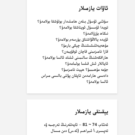
ئاۋات يازمىلار
سۈنئىي ئۇسۇل بىلەن ھامىلىدار بولۇشقا بولامدۇ؟
تويدا ئۇسسۇل ئويناشقا بولامدۇ؟
نىكاھ بۇزۇلامدۇ؟
ئۆيدە يالاڭۋاشتاق يۈرسەم بولامدۇ؟
مۇھەببەتلىشىشنىڭ چېكى بارمۇ؟
قازا نامىزىمنى قاچان ئوقۇيمەن؟
ھاراقكەشنىڭ سالىمىنى ئىلىك ئالسا بولامدۇ؟
ئاياللار ئىش قىلسا بولمامدۇ؟
جۈمە مۇھىممۇ؟ ھېيت نامىزىمۇ؟
دادىسى ھارامدىن تاپقان پۇلنى بالىسى مىراس
ئالسا بولامدۇ؟
يېقىنقى يازمىلار
ئەنئام، 74 ~ 81 – ئايەتلەرنىڭ تەرجىمە ۋە
تەپسىرى \ ئىبراھىم (ئە.س) دىن مىسال