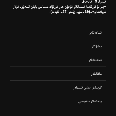
ئىسرا، 9- ئايەت).
«بىز بۇ قۇرئاندا ئىنسانلار ئۈچۈن ھەر تۈرلۈك مىسالنى بايان قىلدۇق. ئۇلار
ئويلانغاي»-(39-سۈرە زۇمەر، 27- ئايەت).
ئىبادەتلەر
پەتىۋالار
تەتقىقاتلار
ماقالىلەر
لازىملىق دىنىي ئىلىملەر
ياخشىلار باغچىسى