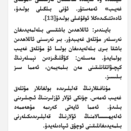
غەيىب» ئەمەستۇر. ئۇنى بىلگىلى بولىدۇ،
ئادەتتىكىدەكلا ئوقۇغىلى بولىدۇ
[13]
.
بايىندىر
: ئاللاھدىن باشقىسى بىلەلمەيدىغان
نەرسىلەر مۇتلەق غەيىبدۇر. بىر نەرسىنى ئاللاھدىن
باشقا بىرى بىلەلەيدىغان بولسا ئۇ مۇتلەق غەيىب
بولمايدۇ. مەسىلەن: كۆڭلىڭىزدىن نېمىلەرنىڭ
كېچىۋاتقانلىقىنى مەن بىلمەيمەن، ئەمما سىز
بىلىسىز.
مۇنافىقلارنىڭ قەلبلىرىدە بولغانلار مۇتلەق
غەيىب ئەمەس. چۈنكى ئۇلار ئۆزلىرىنىڭ ئىچىلىرىنى
بىلىدۇ. ئەمما ئايەتى كەرىمە مۇھەممەد
ئەلەيھىسسالامنىڭ ئۇلارنىڭ قەلبلىرىدىكىلەرنى
بىلمەيدىغانلىقىنى ئوچۇق ئىپادىلەيدۇ.