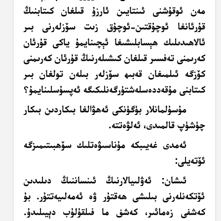
مەن ئوقۇشنى ئىنتايىن ئارزۇ قىلغان كىتابنىڭ
قۇرئانغا ئوچۇقتىن-ئوچۇق زىت سۆزلەرنى بىر
ئالاھىدىلىك ھېسابلىشىغا ئېچىنايمۇ ياكى قۇرئان
كەرىمنى تەفسىر قىلغان كىشىلەرنىڭ قۇرئان كەرىمنى
كۆزگە ئىلمىغان قەبىھ سۆزلەر بىلەن تولغان بىر
كىتابنى مۇقەددەسلەشتۈرگەنلىكىگە ئەپسۇسلىنايمۇ؟
مۇسۇلمانلار بۈگۈنكى ئەھۋالغا بىكاردىن بىكار
چۈشۈپ قالمىدى، ئەلۋەتتە.
ئەمدى غەيىبكە مۇناسىۋەتلىك سۆھبىتىمىزگە
ئۆتەيلى:
ئىشان
: ئەۋلىيالارنىڭ ئىنساننىڭ دىلىدىن
ئۆتكەنلەرنى بىلىشى ھەقتۇر ۋە ئەمەلىيەتتۇر. بۇ
كەشفى زەمائىر، كەشف ما فىلقۇلۇب دېيىلىدۇ.