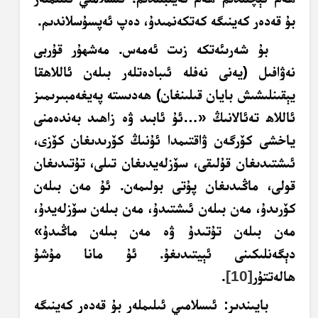
بۇ قەدەر كەينىگە كەتكەنمىدۇ، دەپ ئەپسۇسلاندىم.
بۇ شەرىئەتكە زىت ئەمەس. مەشھۇر قۇربى
نەۋافىل (يەنى نەفلە ئىبادەتلەر بىلەن ئاللاھقا
يېقىنلىشىش بايان قىلىنغان) ھەدىستە پەيغەمبىرىمىز
ئاللاھ تەئالانىڭ «…ئۇ ئابىد ۋە زاھىد بەندەمنى
ياخشى كۆرگەن ۋاقتىمدا ئۇنىڭ كۆرىدىغان كۆزى،
ئىشتىدىغان قۇلىقى، سۆزلەيدىغان تىلى، تۇتىدىغان
قولى، ماڭىدىغان پۇتى بولىمەن. ئۇ مەن بىلەن
كۆرىدۇ، مەن بىلەن ئىشتىدۇ، مەن بىلەن سۆزلەيدۇ،
مەن بىلەن تۇتىدۇ ۋە مەن بىلەن ماڭىدۇ»
دېگەنلىكىنى ئېيتىدىغۇ. ئۇ مانا مۇشۇ
ھالەتتۇر
[10]
.
بايىندىر
: ئىسلامىي ئىلىملەر بۇ قەدەر كەينىگە