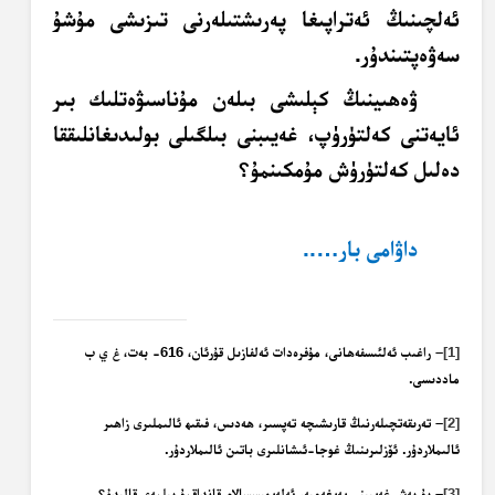
ئەلچىنىڭ ئەتراپىغا پەرىشتىلەرنى تىزىشى مۇشۇ
سەۋەپتىندۇر.
ۋەھىينىڭ كېلىشى بىلەن مۇناسىۋەتلىك بىر
ئايەتنى كەلتۈرۈپ، غەيىبنى بىلگىلى بولىدىغانلىققا
دەلىل كەلتۈرۈش مۇمكىنمۇ؟
داۋامى بار…..
[1]
– راغىب ئەلئىسفەھانى، مۇفرەدات ئەلفازىل قۇرئان، 616- بەت،
غ ي ب
ماددىسى.
[2]
– تەرىقەتچىلەرنىڭ قارىشىچە تەپسىر، ھەدىس، فىقىھ ئالىملىرى زاھىر
ئالىملاردۇر. ئۆزلىرىنىڭ غوجا-ئىشانلىرى باتىن ئالىملاردۇر.
[3]
– بۇ بەش غەيىبنى پەيغەمبەر ئەلەيھىسسالام قانداقمۇ بىلمەي قالىدۇ؟