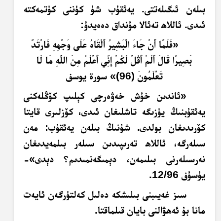
بىلەن ئىگىلەتتى. يەئقۇب شۇ كۈننى كۈتمەكتە
ئىدى. ئاللاھ تەئالا مۇنداق دەەيدۇ:
«
فَلَمَّا أَنْ جَاءَ الْبَشِيرُ أَلْقَاهُ عَلَى وَجْهِهِ فَارْتَدَّ
بَصِيرًا قَالَ أَلَمْ أَقُلْ لَكُمْ إِنِّي أَعْلَمُ مِنَ اللَّهِ مَا لَا
تَعْلَمُونَ (96)
»
سورة يوسف
«ئاندىن خۇش خەۋەرچى كېلىپ كۆڭلەكنى
يەئقۇبنىڭ يۈزىگە تاشلىغان ئىدى، كۆزلىرى قايتا
كۆرىدىغان بولدى. شۇنىڭ بىلەن يەئقۇب: مەن
سىلەرگە، ئاللاھ تەرىپىدىن سىلەر بىلمەيدىغان
نەرسىلەرنى بىلىمەن، دېمىگەنمىدىم؟ دېدى»-
يۇسۇف 12/96.
سىز غەيىبنى بىلىشكە دەلىل كەلتۈرگەن ئايەت
مانا بۇ ئەھۋالنى بايان قىلماقتا.