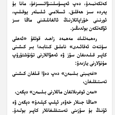
كەتكەنمىدۇ، دەپ ئەپسۇسلىنىۋاتىسىزغۇ، مانا بۇ
يەردە سىز ھەقلىق. ئىسلامىي ئىلىملەر يوقىلىپ،
ئورنىنى خۇراپاتلارنىڭ ئالغانلىقىنى ماڭا سىز
ئۆگەتكەن بولدىڭىز.
رەھمەتلىك مەھمەد زاھىد قوتقۇ «ئەھلى
سۈننەت ئەقائىدى» ناملىق كىتابىدا بىر كىشىنى
كاپىر قىلىدىغان سۆز ۋە ئەھۋاللارنى تۇنۇشتۇرۇپ
مۇنۇلارنى يازىدۇ:
«غەيىبنى بىلىمەن» دەپ دەۋا قىلغان كىشىنى
تەستىقلىغان،
«مەن ئوغرىلانغان ماللارنى بىلىمەن» دېگەن،
«ماڭا جىنلار خەۋەر ئېلىپ كېلىدۇ» دېگەن ۋە
ئۇنىڭ بۇ سۆزىنى تەستىقلىغانلار كاپىر بولىدۇ.