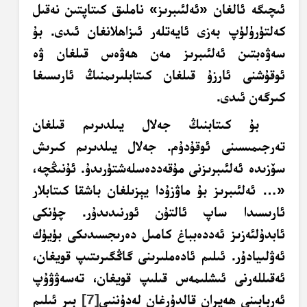
ئىچىگە ئالغان «ئەلئىبرىز» ناملىق كىتاپتىن نەقىل
كەلتۈرۈلۈپ بەزى ئايەتلەر ئىزاھلانغان ئىدى. بۇ
سەۋەبتىن ئەلئىبرىز مەن ھەۋەس قىلغان ۋە
ئوقۇشنى ئارزۇ قىلغان كىتابلىرىمنىڭ ئارىسىغا
كىرگەن ئىدى.
بۇ كىتابنىڭ جەلال يىلدىرىم قىلغان
تەرجىمىسىنى ئوقۇدۇم. جەلال يىلدىرىم كىرىش
سۆزىدە ئەلئىبرىزنى مۇقەددەسلەشتۈرىدۇ. ئۇنىڭچە،
«… ئەلئىبرىز بۇ ماۋزۇدا يېزىلغان باشقا كىتابلار
ئارىسىدا ساپ ئالتۇن ئورنىدىدۇر. چۈنكى
ئابدۇلئەزىز ئەددەبباغ كامىل دەرىجسىدىكى بۈيۈك
ئەۋلىيادۇر. ئىلىم ئادەملىرىنى گاڭگىرىتىپ قويغان،
ئەقىللەرنى ئىشلىمەس قىلىپ قويغان، تەسەۋۋۇپ
ئەربابىنى ھەيران قالدۇرغان لەدۇننىي
[7]
بىر ئىلىم