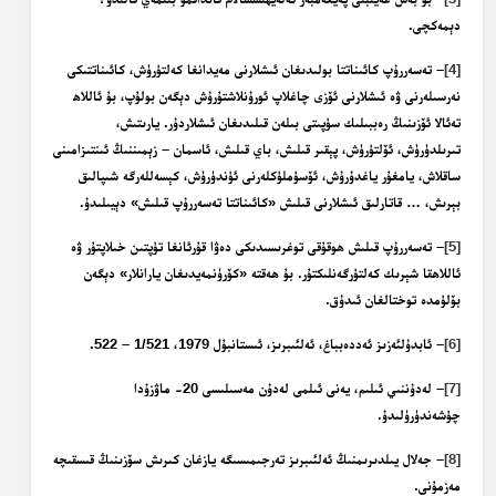
دېمەكچى.
[4]
– تەسەررۇپ كائىناتتا بولىدىغان ئىشلارنى مەيدانغا كەلتۈرۈش، كائىناتتىكى
نەرسىلەرنى ۋە ئىشلارنى ئۆزى چاغلاپ ئورۇنلاشتۇرۇش دېگەن بولۇپ، بۇ ئاللاھ
تەئالا ئۆزىنىڭ رەببىلىك سۈپىتى بىلەن قىلىدىغان ئىشلاردۇر. يارىتىش،
تىرىلدۈرۈش، ئۆلتۈرۈش، پېقىر قىلىش، باي قىلىش، ئاسمان – زېمىننىڭ ئىنتىزامىنى
ساقلاش، يامغۇر ياغدۇرۇش، ئۆسۈملۈكلەرنى ئۈندۈرۈش، كېسەللەرگە شىپالىق
بېرىش، … قاتارلىق ئىشلارنى قىلىش «كائىناتتا تەسەررۇپ قىلىش» دېيىلىدۇ.
[5]
– تەسەررۇپ قىلىش ھوقۇقى توغرىسىدىكى دەۋا قۇرئانغا تۈپتىن خىلاپتۇر ۋە
ئاللاھقا شېرىك كەلتۈرگەنلىكتۇر. بۇ ھەقتە «كۆرۈنمەيدىغان يارانلار» دېگەن
بۆلۈمدە توختالغان ئىدۇق.
[6]
– ئابدۇلئەزىز ئەددەبباغ، ئەلئىبرىز، ئىستانبۇل 1979، 1/521 – 522.
[7]
– لەدۇننىي ئىلىم، يەنى ئىلمى لەدۇن مەسىلىسى 20- ماۋزۇدا
چۈشەندۈرۈلىدۇ.
[8]
– جەلال يىلدىرىمنىڭ ئەلئىبرىز تەرجىمىسىگە يازغان كىرىش سۆزىنىڭ قىسقىچە
مەزمۇنى.