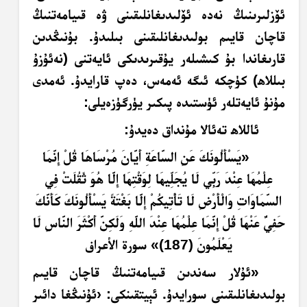
ئۆزلىرىنىڭ نەدە ئۆلىدىغانلىقىنى ۋە قىيامەتنىڭ
قاچان قايىم بولىدىغانلىقىنى بىلىدۇ. بۇنىڭدىن
قارىغاندا بۇ كىشىلەر يۇقىرىدىكى ئايەتنى (نەئۇزۇ
بىللاھ) كۈچكە ئىگە ئەمەس، دەپ قارايدۇ. ئەمدى
مۇنۇ ئايەتلەر ئۈستىدە پىكىر يۈرگۈزەيلى:
ئاللاھ تەئالا مۇنداق دەيدۇ:
«
يَسْأَلُونَكَ عَنِ السَّاعَةِ أَيَّانَ مُرْسَاهَا قُلْ إِنَّمَا
عِلْمُهَا عِنْدَ رَبِّي لَا يُجَلِّيهَا لِوَقْتِهَا إِلَّا هُوَ ثَقُلَتْ فِي
السَّمَاوَاتِ وَالْأَرْضِ لَا تَأْتِيكُمْ إِلَّا بَغْتَةً يَسْأَلُونَكَ كَأَنَّكَ
حَفِيٌّ عَنْهَا قُلْ إِنَّمَا عِلْمُهَا عِنْدَ اللَّهِ وَلَكِنَّ أَكْثَرَ النَّاسِ لَا
يَعْلَمُونَ (187)
»
سورة الأعراف
«ئۇلار سەندىن قىيامەتنىڭ قاچان قايىم
بولىدىغانلىقىنى سورايدۇ. ئېيتقىنكى: ‹ئۇنىڭغا دائىر