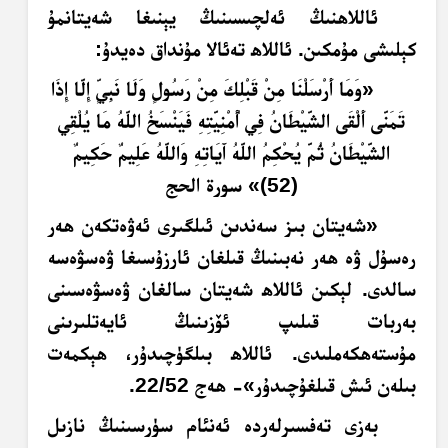
ئاللاھنىڭ ئەلچىسىنىڭ يېنىغا شەيتانمۇ
كېلىشى مۇمكىن. ئاللاھ تەئالا مۇنداق دەيدۇ:
«
وَمَا أَرْسَلْنَا مِنْ قَبْلِكَ مِنْ رَسُولٍ وَلَا نَبِيٍّ إِلَّا إِذَا
تَمَنَّى أَلْقَى الشَّيْطَانُ فِي أُمْنِيَّتِهِ فَيَنْسَخُ اللَّهُ مَا يُلْقِي
الشَّيْطَانُ ثُمَّ يُحْكِمُ اللَّهُ آَيَاتِهِ وَاللَّهُ عَلِيمٌ حَكِيمٌ
(52)
»
سورة الحج
«شەيتان بىز سەندىن ئىلگىرى ئەۋەتكەن ھەر
رەسۇل ۋە ھەر نەبىنىڭ قىلغان ئارزۇسىغا ۋەسۋەسە
سالدى. لېكىن ئاللاھ شەيتان سالغان ۋەسۋەسىنى
بەربات قىلىپ ئۆزىنىڭ ئايەتلىرىنى
مۇستەھكەملىدى. ئاللاھ بىلگۈچىدۇر، ھېكمەت
بىلەن ئىش قىلغۇچىدۇر»- ھەج 22/52.
بەزى تەفسىرلەردە ئەنئام سۈرسىنىڭ نازىل