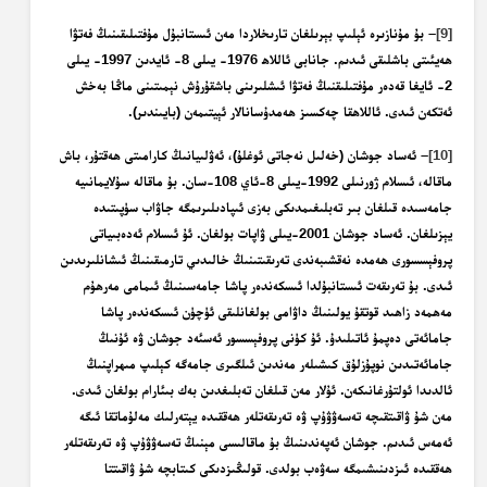
[9]
– بۇ مۇنازىرە ئېلىپ بېرىلغان تارىخلاردا مەن ئىستانبۇل مۇفتىلىقىنىڭ فەتۋا
ھەيئىتى باشلىقى ئىدىم. جانابى ئاللاھ 1976- يىلى 8- ئايدىن 1997- يىلى
2- ئايغا قەدەر مۇفتىلىقنىڭ فەتۋا ئىشلىرىنى باشقۇرۇش نېمىتىنى ماڭا بەخش
ئەتكەن ئىدى. ئاللاھقا چەكسىز ھەمدۇسانالار ئېيتىمەن (بايىندىر).
[10]
–
ئەساد جوشان
(خەلىل نەجاتى ئوغلۇ)، ئەۋلىيانىڭ كارامىتى ھەقتۇر، باش
ماقالە، ئىسلام ژورنىلى 1992-يىلى 8-ئاي 108-سان. بۇ ماقالە سۇلايمانىيە
جامەسىدە قىلغان بىر تەبلىغىمدىكى بەزى ئىپادىلىرىمگە جاۋاب سۈپىتىدە
يېزىلغان.
ئەساد جوشان
2001-يىلى ۋاپات بولغان. ئۇ ئىسلام ئەدەبىياتى
پروفېسسورى ھەمدە نەقشىبەندى تەرىقىتىنىڭ خالىدىي تارمىقىنىڭ ئىشانلىرىدىن
ئىدى. بۇ تەرىقەت ئىستانبۇلدا ئىسكەندەر پاشا جامەسىنىڭ ئىمامى مەرھۇم
مەھمەد زاھىد قوتقۇ يولىنىڭ داۋامى بولغانلىقى ئۈچۈن ئىسكەندەر پاشا
جامائەتى دەپمۇ ئاتىلىدۇ. ئۇ كۈنى
پروفېسسور ئەسئەد جوشان
ۋە ئۇنىڭ
جامائەتىدىن نوپۇزلۇق كىشىلەر مەندىن ئىلگىرى جامەگە كېلىپ مىھراپنىڭ
ئالدىدا ئولتۇرغانىكەن. ئۇلار مەن قىلغان تەبلىغدىن بەك بىئارام بولغان ئىدى.
مەن شۇ ۋاقىتقىچە تەسەۋۋۇپ ۋە تەرىقەتلەر ھەققىدە يېتەرلىك مەلۇماتقا ئىگە
ئەمەس ئىدىم.
جوشان
ئەپەندىنىڭ بۇ ماقالىسى مېنىڭ تەسەۋۋۇپ ۋە تەرىقەتلەر
ھەققىدە ئىزدىنىشىمگە سەۋەب بولدى. قولىڭىزدىكى كىتابچە شۇ ۋاقىتتا