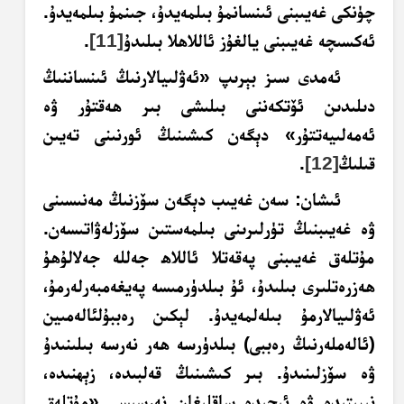
چۈنكى غەيىبنى ئىنسانمۇ بىلمەيدۇ، جىنمۇ بىلمەيدۇ.
ئەكسىچە غەيىبنى يالغۇز ئاللاھلا بىلىدۇ
[11]
.
ئەمدى سىز بېرىپ «ئەۋلىيالارنىڭ ئىنساننىڭ
دىلىدىن ئۆتكەننى بىلىشى بىر ھەقتۇر ۋە
ئەمەلىيەتتۇر» دېگەن كىشىنىڭ ئورنىنى تەيىن
قىلىڭ
[12]
.
ئىشان
: سەن غەيىب دېگەن سۆزنىڭ مەنىسىنى
ۋە غەيىبنىڭ تۈرلىرىنى بىلمەستىن سۆزلەۋاتىسەن.
مۇتلەق غەيىبنى پەقەتلا ئاللاھ جەللە جەلالۇھۇ
ھەزرەتلىرى بىلىدۇ، ئۇ بىلدۈرمىسە پەيغەمبەرلەرمۇ،
ئەۋلىيالارمۇ بىلەلمەيدۇ. لېكىن رەببۇلئالەمىين
(ئالەملەرنىڭ رەببى) بىلدۈرسە ھەر نەرسە بىلىنىدۇ
ۋە سۆزلىنىدۇ. بىر كىشىنىڭ قەلبىدە، زېھنىدە،
نىيىتىدە ۋە ئىچىدە ساقلىغان نەرسىسى «مۇتلەق