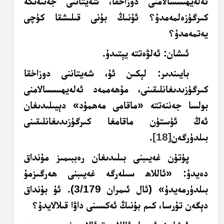
ئەلەيھىسسالامنى دوزاخقا، شەيتاننى جەننەتكە
كىرگۈزەلمەمدۇ؟ ئۇنىڭ بۇنى قىلىشقا كۈچى
يەتمەمدۇ؟
ئىشان
: ئەلۋەتتە يېتىدۇ.
بايىندىر: لېكىن ئۇ، شەيتاننى دوزاخقا
كىرگۈزىدىغانلىقىنى، مۇھەممەد ئەلەيھىسسالامنى
بولسا جەننەتتە «ماقامى مەھمۇد» دېيىلىدىغان
ئەڭ ئۈستۈن ماقامغا كىرگۈزىدىغانلىقىنى
بىلدۈرگەن
[18]
.
پۈتۈن غەيىبنى بىلىدىغان رەببىمىز مۇنداق
دەيدۇ: «
ئاللاھ سىلەرگە غەيىبنى ھەرگىزمۇ
بىلدۈرمەيدۇ
» (ئال ئىمران 3/179). ئۇ بۇنداق
دېگەن تۇرسا، كىم بۇنىڭ ئەكسىنى داۋا قىلالايدۇ؟