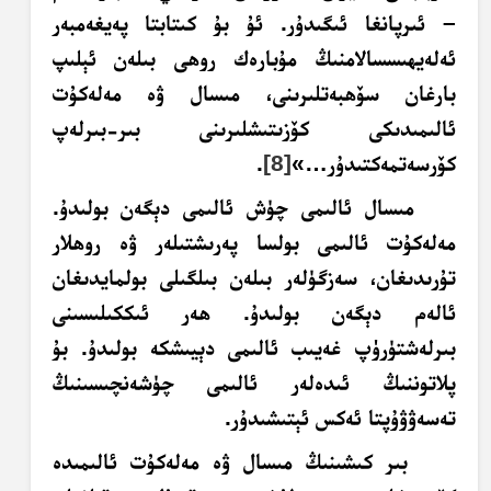
– ئىرپانغا ئىگىدۇر. ئۇ بۇ كىتابتا پەيغەمبەر
ئەلەيھىسسالامنىڭ مۇبارەك روھى بىلەن ئېلىپ
بارغان سۆھبەتلىرىنى، مىسال ۋە مەلەكۇت
ئالىمىدىكى كۆزىتىشلىرىنى بىر-بىرلەپ
كۆرسەتمەكتىدۇر…»
[8]
.
مىسال ئالىمى چۈش ئالىمى دېگەن بولىدۇ.
مەلەكۇت ئالىمى بولسا پەرىشتىلەر ۋە روھلار
تۇرىدىغان، سەزگۈلەر بىلەن بىلگىلى بولمايدىغان
ئالەم دېگەن بولىدۇ. ھەر ئىككىلىسىنى
بىرلەشتۈرۈپ غەيىب ئالىمى دېيىشكە بولىدۇ. بۇ
پلاتوننىڭ ئىدەلەر ئالىمى چۈشەنچىسىنىڭ
تەسەۋۋۇپتا ئەكس ئېتىشىدۇر.
بىر كىشىنىڭ مىسال ۋە مەلەكۇت ئالىمىدە