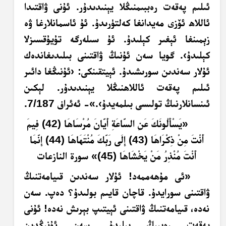
ئىلىم پەقەت رەببىمنىڭلا يېنىدىدۇر. ئۇنى ۋاقتىدا
ئاللاھ ئۆزى مەيدانغا كەلتۈرىدۇ. ئۇ ئاسمانلارغا ۋە
زېمىنغا ئېغىر كېلىدۇ. ئۇ سىلەرگە تۇيۇقسىزلا
كېلىدۇ›. گويا سەن ئۇنىڭ ۋاقتىنى بىلىدىغاندەك
ئۇلار سەندىن سورىشىدۇ. ئېيتقىنكى: ‹ئۇنىڭغا دائىر
ئىلىم پەقەت ئاللاھنىڭلا يېنىدىدۇر. لېكىن
ئىنسانلارنىڭ تولىسى بىلمەيدۇ›.»- ئەئراف 7/187.
«
يَسْأَلُونَكَ عَنِ السَّاعَةِ أَيَّانَ مُرْسَاهَا (42) فِيمَ
أَنْتَ مِنْ ذِكْرَاهَا (43) إِلَى رَبِّكَ مُنْتَهَاهَا (44) إِنَّمَا
أَنْتَ مُنْذِرُ مَنْ يَخْشَاهَا (45)»
سورة النازعات
«ئى مۇھەممەد! ئۇلار سەندىن قىيامەتنىڭ
ۋاقتىنى سورايدۇ. قاچان قايىم بولىدۇ؟ دەپ. سەن
نەدە، قىيامەتنىڭ ۋاقتىنى ئېيتىپ بېرىش نەدە! ئۇنى
پەقەت رەببىڭ بىلىدۇ. سەن ئۇنىڭدىن