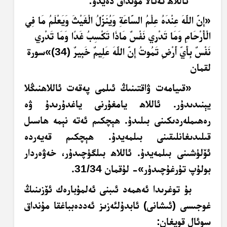
ئاللاھ تەئالا مۇنداق دەيدۇ:
«
إِنَّ اللَّهَ عِنْدَهُ عِلْمُ السَّاعَةِ وَيُنَزِّلُ الْغَيْثَ وَيَعْلَمُ مَا فِي
الْأَرْحَامِ وَمَا تَدْرِي نَفْسٌ مَاذَا تَكْسِبُ غَدًا وَمَا تَدْرِي
نَفْسٌ بِأَيِّ أَرْضٍ تَمُوتُ إِنَّ اللَّهَ عَلِيمٌ خَبِيرٌ (34)
»
سورة
لقمان
«قىيامەت ۋاقتىنىڭ ئىلمى پەقەت ئاللاھنىڭلا
يېنىدىدۇر. ئاللاھ يامغۇرنى ياغدۇرىدۇ ۋە
رەھىملەردىكىنى بىلىدۇ. ھېچكىم ئەتە نېمە ھاسىل
قىلىدىغانلىقىنى بىلمەيدۇ. ھېچكىم قەيەردە
ئۆلۈشىنى بىلمەيدۇ. ئاللاھ بىلگۈچىدۇر، خەۋەردار
بولۇپ تۇرغۇچىدۇر»- لۇقمان 31/34.
بۇ توغرىدا ئەھمەد ئىبنى ئەلمۇبارەك ئۆزىنىڭ
غوجىسى (ئىشانى) ئابدۇلئەزىز ئەددەبباغقا مۇنداق
سوئال قويغان: