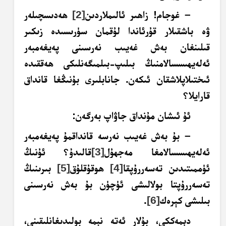
– غوجام! زاھىر ئالىملاردىن
[2]
ھەدىسچىلەر
ۋە باشقىلار قۇرئاندا لۇقمان سۈرىسىدە زىكىر
قىلىنغان بەش غەيىب نەرسىنى پەيغەمبەر
ئەلەيھىسسالامنىڭ بىلىپ-بىلمىگەنلىكى ھەققىدە
ئىختىلاپلاشقان ئىكەن. جانابلىرى بۇنىڭغا قانداق
قارايلا؟
ئۇ ئىشان مۇنداق جاۋاپ بەرگەن:
– بۇ بەش غەيىب نەرسە قانداقمۇ پەيغەمبەر
ئەلەيھىسسالامغا مەجھۇل
[3]
قالىدۇ؟ ئۇنىڭ
ئۈممىتىدىن تەسەررۇپقا
[4]
ھوقۇقلۇق
[5]
بىرىنىڭ
تەسەررۇپتا بولالىشى ئۈچۈن بۇ بەش نەرسىنى
بىلىشى كېرەك
[6]
.
دېمەككى، بۇلار ئەتە نېمە بولىدىغانلىقىنى،