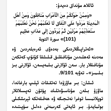
ئاللاھ مۇنداق دەيدۇ:
«
وَمِمَّنْ حَوْلَكُمْ مِنَ الْأَعْرَابِ مُنَافِقُونَ وَمِنْ أَهْلِ
الْمَدِينَةِ مَرَدُوا عَلَى النِّفَاقِ لَا تَعْلَمُهُمْ نَحْنُ نَعْلَمُهُمْ
سَنُعَذِّبُهُمْ مَرَّتَيْنِ ثُمَّ يُرَدُّونَ إِلَى عَذَابٍ عَظِيمٍ
(101)
»
سورة التوبة
«ئەتراپىڭلاردىكى بەدەۋى ئەرەبلەردىن ۋە
مەدىنە ئەھلىدىن مۇنافىقلىق قىلىشقا كۆنۈپ كەتكەن
مۇنافىقلار بار. سەن ئۇلارنى بىلمەيسەن، ئۇلارنى بىز
بىلىمىز»- تەۋبە 9/101.
ئىشان: بىر ماۋزۇدا تەتقىقات ئېلىپ بارغاندا،
ماۋزۇ بىلەن مۇناسىۋەتلىك پۈتۈن تەپسىلاتلار
توپلانمىسا توغرا نەتىجىگە ۋە ھەقىقەتكە ئېرىشكىلى
بولمايدۇ. بىر ئايەتى كەرىمەنى دەلىل سۈپىتىدە