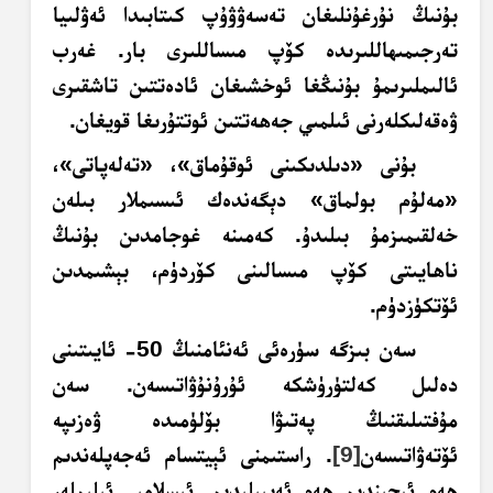
بۇنىڭ نۇرغۇنلىغان تەسەۋۋۇپ كىتابىدا ئەۋلىيا
تەرجىمىھاللىرىدە كۆپ مىساللىرى بار. غەرب
ئالىملىرىمۇ بۇنىڭغا ئوخشىغان ئادەتتىن تاشقىرى
ۋەقەلىكلەرنى ئىلمىي جەھەتتىن ئوتتۇرىغا قويغان.
بۇنى «دىلدىكىنى ئوقۇماق»، «تەلەپاتى»،
«مەلۇم بولماق» دېگەندەك ئىسىملار بىلەن
خەلقىمىزمۇ بىلىدۇ. كەمىنە غوجامدىن بۇنىڭ
ناھايىتى كۆپ مىسالىنى كۆردۈم، بېشىمدىن
ئۆتكۈزدۈم.
سەن بىزگە سۈرەئى ئەنئامنىڭ 50- ئايىتىنى
دەلىل كەلتۈرۈشكە ئۇرۇنۇۋاتىسەن. سەن
مۇفتىلىقنىڭ پەتىۋا بۆلۈمىدە ۋەزىپە
ئۆتەۋاتىسەن
[9]
. راستىمنى ئېيتسام ئەجەپلەندىم
ھەم ئېچىندىم ھەم ئەيىبلىدىم. ئىسلامىي ئىلىملەر