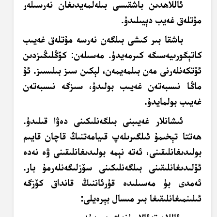
ئاللاھدىن باشقىسى بىلەلمەيدىغان نەرسىلەر
مۇتلەق غەيب دېيىلىدۇ.
باشقا بىر كىشى بىلگەن نەرسە مۇتلەق غەيىب
كاتېگورىي
ە
سىگە كىرمەيدۇ. مەسىلەن: كۆڭلىڭىزدىن
ئۆتكەنلەرنى مەن بىلمەيمەن، لېكىن سىز بىلىسىز. ئۇ
ماڭا نىسبەتەن غەيىب بولىدۇ، سىزگە نىسبەتەن
غەيىب بولمايدۇ.
ئىشانلار غەيىبنى بىلگەنلىكىنى دەۋا قىلىدۇ.
ھەتتا تېخىمۇ ئىلگىرىلەپ قىيامەتنىڭ قاچان قايىم
بولىدىغانلىقىنى، ئەتە نېمە بولىدىغانلىقىنى ۋە نەدە
ئۆلىدىغانلىقىنى بىلگەنلىكىنى سۆزلىگەنلەرمۇ بار.
ئەمدى بۇ مەسىلىدە قۇرئاننىڭ قانداق كۆزگە
ئىلىنمىغانلىقىغا بىر مىسال بېرەيلى: