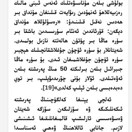
بولۇشى بىلەن مۇناسىۋەتلىك ئەنەس ئىبنى مالىك
رەزىيەللاھۇ ئەنھۇدىن رىۋايەت قىلىنغان مۇنداق بىر
ھەدىس نەقىل قىلىنىدۇ: «رەسۇلۇللاھ مۇنداق
دېگەن: قۇرئاندىن ئەنئام سۈرىسىدىن باشقا بىر
سۈرە ماڭا بىر پۈتۈن ھالەتتە نازىل بولمىدى.
شەيتانلار بۇ سۈرە ئۈچۈن جۇغلاشقانچىلىك ھېچبىر
سۈرە ئۈچۈن جۇغلاشمىغان ئىدى. بۇ سۈرە ماڭا
جىبرائىل بىلەن بىرلىكتە 50 مىڭ پەرىشتە بىلەن
ئەۋەتىلدى. ئۇلار بۇنى چۆرىدىۋېلىپ، بىر توي
دەبدەبىسى بىلەن ئېلىپ كەلدى»
[19]
.
ئەلچى يېنىغا كەلگۈچىنىڭ پەرىشتە
ئىكەنلىكىگە ۋە سۆزلىگەن سۆزگە شەيتان
ۋەسۋەسىسى ئارلىشىپ قالمىغانلىقىغا ئىشىنىشى
لازىم. جانابى ئاللاھنىڭ ۋەھىي ئەسناسىدا