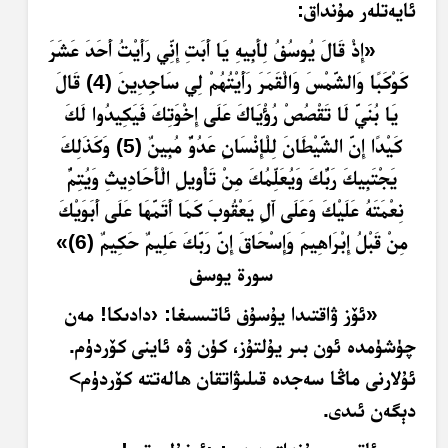
ئايەتلەر مۇنداق:
«
إِذْ قَالَ يُوسُفُ لِأَبِيهِ يَا أَبَتِ إِنِّي رَأَيْتُ أَحَدَ عَشَرَ
كَوْكَبًا وَالشَّمْسَ وَالْقَمَرَ رَأَيْتُهُمْ لِي سَاجِدِينَ (4) قَالَ
يَا بُنَيَّ لَا تَقْصُصْ رُؤْيَاكَ عَلَى إِخْوَتِكَ فَيَكِيدُوا لَكَ
كَيْدًا إِنَّ الشَّيْطَانَ لِلْإِنْسَانِ عَدُوٌّ مُبِينٌ (5) وَكَذَلِكَ
يَجْتَبِيكَ رَبُّكَ وَيُعَلِّمُكَ مِنْ تَأْوِيلِ الْأَحَادِيثِ وَيُتِمُّ
نِعْمَتَهُ عَلَيْكَ وَعَلَى آَلِ يَعْقُوبَ كَمَا أَتَمَّهَا عَلَى أَبَوَيْكَ
مِنْ قَبْلُ إِبْرَاهِيمَ وَإِسْحَاقَ إِنَّ رَبَّكَ عَلِيمٌ حَكِيمٌ (6)
»
سورة يوسف
«ئۆز ۋاقتىدا يۇسۇف ئاتىسىغا: ‹دادىكا! مەن
چۈشۈمدە ئون بىر يۇلتۇز، كۈن ۋە ئاينى كۆردۈم.
ئۇلارنى ماڭا سەجدە قىلىۋاتقان ھالەتتە كۆردۈم>
دېگەن ئىدى.