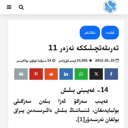
ئەقىدە
ماقالىلەر
تەرىقەتچىلىككە نەزەر 11
2012-01-10
21,591 قېتىم كۆرۈلدى
14 مىنۇتتا ئوقۇپ بولالايسىز
14- غەيىبنى بىلىش
غەيىب سەزگۈ ئەزا بىلەن سەزگىلى
بولمايدىغان، ئىنساننىڭ بىلىش دائىرىسىدىن يىراق
بولغان نەرسىدۇر
[1]
.