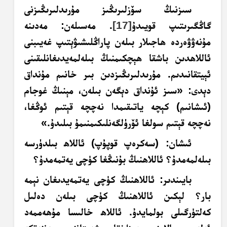
سىزنىڭ سۆزلىرىڭىز مۇرىدلىرىڭىزنى
گاڭگىرىتىپ قويىدۇ
[17]
. مەسىلەن: مەدىنە
مۇنەۋۋەردە ھاجىلار بىلەن پاراڭلىشىۋېتىپ غەيىبنى
ئاللاھدىن باشقا ھېچكىمنىڭ بىلەلمەيدىغانلىقىنى
ئېيتقانىدىم. مۇرىدلىرىڭىزدىن بىر خانىم مۇنداق
دېدى: «سىز ئۇنداق دېگەن بىلەن، مېنىڭ غوجام
(ئىشانىم) كېچە ياتىقىمدا نەچچە قېتىم ئوڭغا،
نەچچە قېتىم سولغا ئۆرۈلگەنلىكىمنىمۇ بىلىدۇ.»
ئىشان
: (سەكرەپ قوپۇپ) ئاللاھ بىلدۈرسە
بىلەلمەمدۇ؟ ئاللاھنىڭ بۇنىڭغا كۈچى يەتمەمدۇ؟
بايىندىر
: ئاللاھنىڭ كۈچى يەتمەيدىغان نېمە
بار؟ لېكىن ئاللاھنىڭ كۈچى بىلەن دەلىل
كەلتۈرگىلى بولمايدۇ. ئاللاھ خالىسا مۇھەممەد