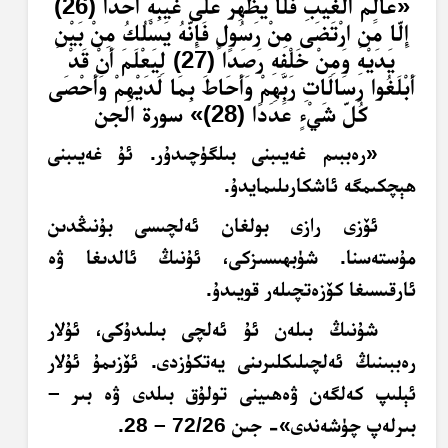
«
عَالِمُ الْغَيْبِ فَلَا يُظْهِرُ عَلَى غَيْبِهِ أَحَدًا (26)
إِلَّا مَنِ ارْتَضَى مِنْ رَسُولٍ فَإِنَّهُ يَسْلُكُ مِنْ بَيْنِ
يَدَيْهِ وَمِنْ خَلْفِهِ رَصَدًا (27) لِيَعْلَمَ أَنْ قَدْ
أَبْلَغُوا رِسَالَاتِ رَبِّهِمْ وَأَحَاطَ بِمَا لَدَيْهِمْ وَأَحْصَى
كُلَّ شَيْءٍ عَدَدًا (28)» سورة الجن
«رەببىم غەيىبنى بىلگۈچىدۇر. ئۇ غەيىبنى
ھېچكىمگە ئاشكارىلىمايدۇ.
ئۆزى رازى بولغان ئەلچىسى بۇنىڭدىن
مۇستەسنا. شۈبھىسىزكى، ئۇنىڭ ئالدىغا ۋە
ئارقىسىغا كۆزەتچىلەر قويىدۇ.
شۇنىڭ بىلەن ئۇ ئەلچى بىلىدۇكى، ئۇلار
رەببىنىڭ ئەلچىلىكلىرىنى يەتكۈزدى. ئۆزىمۇ ئۇلار
ئېلىپ كەلگەن ۋەھىينى تولۇق بىلدى ۋە بىر –
بىرلەپ چۈشەندى»- جىن 72/26 – 28.