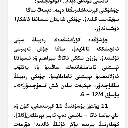
ئاتىسى مۇنداق دېدى: ‹ئوغۇلچىقىم!
چۈشۈڭنى قېرىنداشلىرىڭغا دېمە. دېسەڭ ساڭا
سۈيقەست قىلىدۇ. چۈنكى شەيتان ئىنسانغا ئاشكارا
دۈشمەندۇر.
چۈشۈڭدە كۆرگىنىڭدەك رەببىڭ سېنى
ئەلچىلىككە تاللايدۇ، ساڭا چۈش تەبىرىنى
ئۆگىتىدۇ، بۇرۇن ئىككى ئاتاڭ ئىبراھىم ۋە ئىسھاققا
نېمىتىنى تاماملىغاندەك، ساڭىمۇ ۋە يەئقۇب
ئەۋلادىغىمۇ نېمىتىنى تاماملايدۇ. چۈنكى رەببىڭ
بىلگۈچىدۇر، ھېكمەت بىلەن ئىش قىلغۇچىدۇر>»-
يۇسۇف 12/4 – 6.
11 يۇلتۇز يۇسۇفنىڭ 11 قېرىندىشى، كۈن ۋە
ئاي بولسا ئاتا – ئانىسى دەپ تەبىر بېرىلگەن
[16]
.
كۈنلەرنىڭ بىرىدە بۇلار ئۇنىڭ ئالدىدا ھۆرمەت