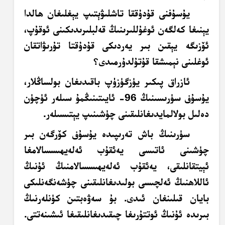
يۇسۇفنى قۇدۇققا تاشلىۋېتىپ يېغلىغان ھالدا
يېنىغا كەلگەن ئوغۇللىرىنىڭ قەلبلىرىدىكىنى ئوقۇپ،
ئۆزىگە يېقىن بىر يەردىكى قۇدۇقتا تۇرىۋاتقان
ئوغلىنى نېمىشقا قۇتۇلدۇرمىدى؟
ئازراق پىكىر يۈزگۈزۈپ باقىدىغان بولساڭلار،
يۇسۇف سۈرىسىنىڭ 96- ئايىتىنىڭمۇ سىلەر ئۈچۈن
دەلىل بولالمايدىغانلىقىنى چۈشىنىپ يېتىسىلەر.
سۈرىنىڭ باش تەرىپىدە يۇسۇف كۆرگەن بىر
چۈشىنى ئاتىسى يەئقۇب ئەلەيھىسسالامغا
ئېيتقانلىقى، يەئقۇب ئەلەيھىسسالامنىڭ ئۇنىڭ
ئاللاھنىڭ ئەلچىسى بولىدىغانلىقىنى چۈشەنگەنلىكى
بايان قىلىنغان ئىدى. بۇ سەۋەبتىن كۈنلەرنىڭ
بىرىدە ئۇنىڭ ئوتتۇرىغا چىقىدىغانلىقىغا ئىشىنەتتى.