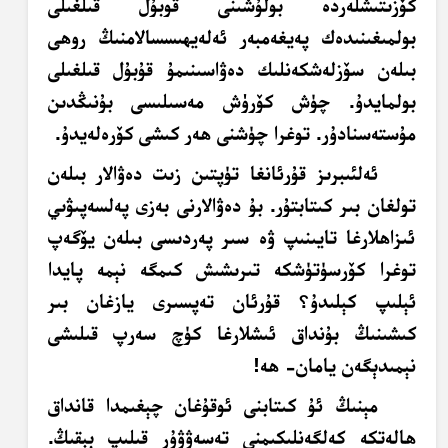
كۆزىتىشلەردە بولۇشىنى قوبۇل قىلغىلى
بولمىغىنىدەك پەيغەمبەر ئەلەيھىسسالامنىڭ روھى
بىلەن سۆزلەشكەنلىك دەۋاسىنىمۇ قۇبۇل قىلغىلى
بولمايدۇ. چۈش كۆرۈش مەسىلىسى بۇنىڭدىن
مۇستەسنادۇر. توغرا چۈشنى ھەر كىشى كۆرەلەيدۇ.
ئەلئىبرىز قۇرئانغا تۈپتىن زىت دەۋالار بىلەن
تولغان بىر كىتابتۇر. بۇ دەۋالارنى بەزى پەلسەپىۋىي
ئىزاھلارغا تايىنىپ ۋە سىر پەردىسى بىلەن يۆگەپ
توغرا كۆرسۈتۈشكە تىرىشىش كىمگە نېمە پايدا
ئېلىپ كېلىدۇ؟ قۇرئان تەپسىرى يازغان بىر
كىشىنىڭ بۇنداق ئىشلارغا كۈچ سەرپ قىلىشى
نېمىدېگەن يامان- ھە!
مېنىڭ ئۇ كىتابنى ئوقۇغان چېغىمدا قانداق
ھالەتكە كەلگەنلىكىمنى تەسەۋۋۇر قىلىپ بېقىڭ.