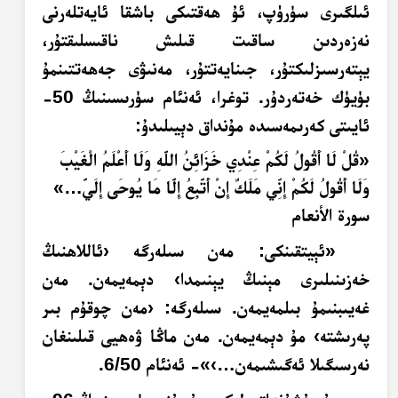
ئىلگىرى سۈرۈپ، ئۇ ھەقتىكى باشقا ئايەتلەرنى
نەزەردىن ساقىت قىلىش ناقىسلىقتۇر،
يېتەرسىزلىكتۇر، جىنايەتتۇر، مەنىۋى جەھەتتىنمۇ
بۈيۈك خەتەردۇر. توغرا، ئەنئام سۈرىسىنىڭ 50-
ئايىتى كەرىمەسىدە مۇنداق دېيىلىدۇ:
«
قُلْ لَا أَقُولُ لَكُمْ عِنْدِي خَزَائِنُ اللَّهِ وَلَا أَعْلَمُ الْغَيْبَ
وَلَا أَقُولُ لَكُمْ إِنِّي مَلَكٌ إِنْ أَتَّبِعُ إِلَّا مَا يُوحَى إِلَيَّ
…»
سورة الأنعام
«ئېيتقىنكى: مەن سىلەرگە ‹ئاللاھنىڭ
خەزىنىلىرى مېنىڭ يېنىمدا› دېمەيمەن. مەن
غەيىبنىمۇ بىلمەيمەن. سىلەرگە: ‹مەن چوقۇم بىر
پەرىشتە› مۇ دېمەيمەن. مەن ماڭا ۋەھيى قىلىنغان
نەرسىگىلا ئەگىشىمەن…›»- ئەنئام 6/50.