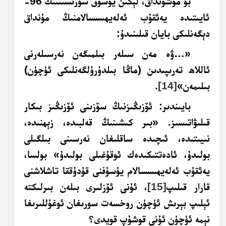
بۇ مۇشۇنداق، لېكىن يۇسۇف سۈرىسىنىىڭ 96-
ئايىتىدە يەئقۇب ئەلەيھىسسالامنىڭ مۇنداق
دېگەنلىكى بايان قىلىنىدۇ:
«…ۋە مەن سىلەر بىلمىگەن نەرسىلەرنى
ئاللاھ تەرىپىدىن (ماڭا بىلدۈرۈلگەنلىكى ئۈچۈن)
بىلىمەن»
[14]
.
بايىندىر
: ئۆزىڭىزنىڭ سۆزىنى ئۆزىڭىز بىكار
قىلىۋاتىسىز. «بىر كىشىنىڭ قەلبىدە، زېھنىدە،
نىيىتىدە، ئىچىدە ساقلىغان نەرسىنى بىلگىلى
بولىدۇ، ئادەتتىكىدەك ئوقۇغىلى بولىدۇ» بولسا،
يەئقۇب ئەلەيھىسسالام يۇسۇفنى قۇدۇققا تاشلاشنى
قارار قىلىپ
[15]
، ئۇنى ئۆزلىرى بىلەن بىرلىكتە
ئېلىپ بېرىش ئۈچۈن روخسەت سورىغان ئوغۇللىرىغا
نېمە ئۈچۈن ئۇنى قوشۇپ قويدى؟