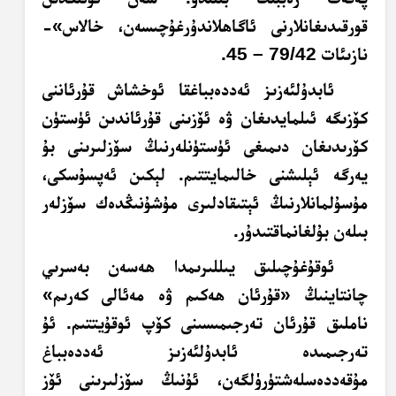
قورقىدىغانلارنى ئاگاھلاندۇرغۇچىسەن، خالاس»-
نازىئات 79/42 – 45.
ئابدۇلئەزىز ئەددەبباغقا ئوخشاش قۇرئاننى
كۆزىگە ئىلمايدىغان ۋە ئۆزىنى قۇرئاندىن ئۈستۈن
كۆرىدىغان دىمىغى ئۈستۈنلەرنىڭ سۆزلىرىنى بۇ
يەرگە ئېلىشنى خالىمايتتىم. لېكىن ئەپسۇسكى،
مۇسۇلمانلارنىڭ ئېتىقادلىرى مۇشۇنىڭدەك سۆزلەر
بىلەن بۇلغانماقتىدۇر.
ئوقۇغۇچىلىق يىللىرىمدا ھەسەن بەسرىي
چانتاينىڭ «قۇرئان ھەكىم ۋە مەئالى كەرىم»
ناملىق قۇرئان تەرجىمىسىنى كۆپ ئوقۇيتتىم. ئۇ
تەرجىمىدە ئابدۇلئەزىز ئەددەبباغ
مۇقەددەسلەشتۈرۈلگەن، ئۇنىڭ سۆزلىرىنى ئۆز