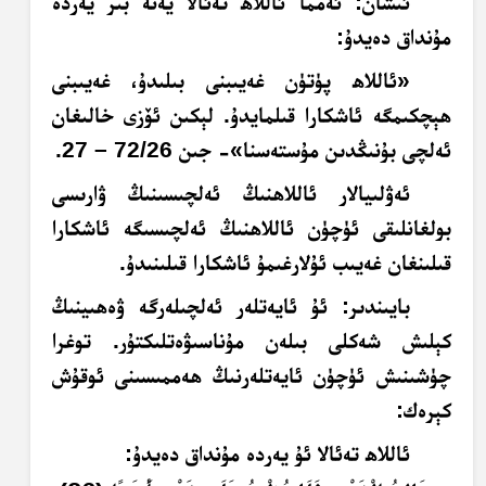
ئىشان
: ئەمما ئاللاھ تەئالا يەنە بىر يەردە
مۇنداق دەيدۇ:
«ئاللاھ پۈتۈن غەيىبنى بىلىدۇ، غەيىبنى
ھېچكىمگە ئاشكارا قىلمايدۇ. لېكىن ئۆزى خالىغان
ئەلچى بۇنىڭدىن مۇستەسنا»- جىن 72/26 – 27.
ئەۋلىيالار ئاللاھنىڭ ئەلچىسىنىڭ ۋارىسى
بولغانلىقى ئۈچۈن ئاللاھنىڭ ئەلچىسىگە ئاشكارا
قىلىنغان غەيىب ئۇلارغىمۇ ئاشكارا قىلىنىدۇ.
بايىندىر
: ئۇ ئايەتلەر ئەلچىلەرگە ۋەھىينىڭ
كېلىش شەكلى بىلەن مۇناسىۋەتلىكتۇر. توغرا
چۈشىنىش ئۈچۈن ئايەتلەرنىڭ ھەممىسىنى ئوقۇش
كېرەك:
ئاللاھ تەئالا ئۇ يەردە مۇنداق دەيدۇ: