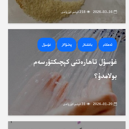
2026-03-16
218 قېتىم كۆرۈلدى
ئەھكام
باشقىلار
پەتىۋالار
غۇسۇل
غۇسۇل تاھارەتنى كېچىكتۈرسەم
بولامدۇ؟
2026-01-20
31 قېتىم كۆرۈلدى