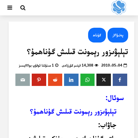
پەتىۋالار
گۇناھ
تېلېۋىزور رېمونت قىلىش گۇناھمۇ؟
2010-05-04
14,308 قېتىم كۆرۈلدى
1 مىنۇتتا ئوقۇپ بولالايسىز
سوئال:
تېلېۋىزور رېمونت قىلىش گۇناھمۇ؟
جاۋاب: