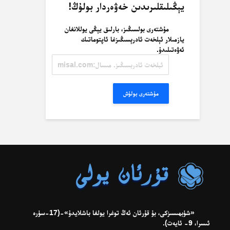
يېڭىلىقلىرىدىن خەۋەردار بولۇڭ!
مۇشتەرى بولسىڭىز، بارلىق يېڭى يوللانغان
يازمىلار ئېلخەت ئادرېسىڭىزغا ئاپتوماتىك
ئەۋەتىلىدۇ.
ئېلخەت
ئادرېسىڭىز.
مىسال:
misal@misal.com
مۇشتەرى بولۇش
«شۈبھىسىزكى، بۇ قۇرئان ئەڭ توغرا يولغا باشلايدۇ»-(17-سۈرە
ئىسرا، 9- ئايەت).