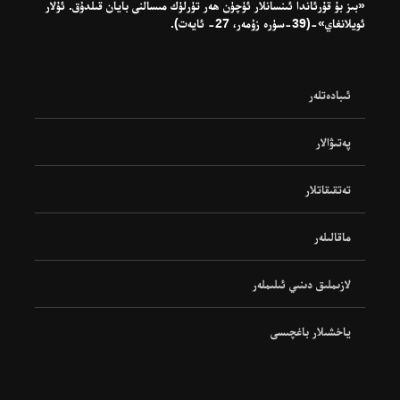
«بىز بۇ قۇرئاندا ئىنسانلار ئۈچۈن ھەر تۈرلۈك مىسالنى بايان قىلدۇق. ئۇلار
ئويلانغاي»-(39-سۈرە زۇمەر، 27- ئايەت).
ئىبادەتلەر
پەتىۋالار
تەتقىقاتلار
ماقالىلەر
لازىملىق دىنىي ئىلىملەر
ياخشىلار باغچىسى