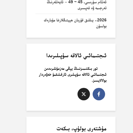
ئەنئام سۈرىسى، 45 ~ 49 – ئايەتلەرنىڭ
تەرجىمە ۋە تەپسىرى
2026- يىللىق قۇربان ھېيتىڭلارغا مۇبارەك
بولسۇن
ئىجتىمائىي ئالاقە سۇپىلىرىدا
تور بىكتىمىزنىىڭ يېڭى مەزمۇنلىرىدىن
ئىجتىمائىي ئالاقە سۇپىلىرى ئارقىلىقمۇ خەۋەردار
بولالايسىز.
مۇشتەرى بولۇپ، بىكەت