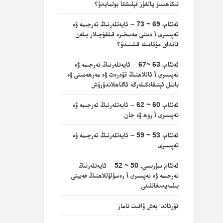
نىكاھسىز يالغۇز قېلىشقا بولمايدۇ؟
ئەنئام، 69 ~ 73 – ئايەتلەرنىڭ تەرجىمە ۋە
تەپسىرى \ دىننى مەسخىرە قىلغۇچىلار بىلەن
قانداق مۇئامىلە قىلىنىدۇ؟
ئەنئام، 63 ~67 – ئايەتلەرنىڭ تەرجىمە ۋە
تەپسىرى \ ئاللاھنىڭ قۇدرەت ۋە مەرھەمىتى ۋە
باتىل ئېتىقادكىلەرگە ئاگاھلاندۇرۇش
ئەنئام، 60 ~ 62 – ئايەتلەرنىڭ تەرجىمە ۋە
تەپسىرى \ روھ ۋە جان
ئەنئام، 53 ~ 59 – ئايەتلەرنىڭ تەرجىمە ۋە
تەپسىرى
ئەنئام سۈرىسى، 50 ~ 52 – ئايەتلەرنىڭ
تەرجىمە ۋە تەپسىرى \ رەسۇلۇللاھنىڭ غەيبنى
بىلمەيدىغانلىقى
قۇرئاندا بەش ۋاقىت ناماز