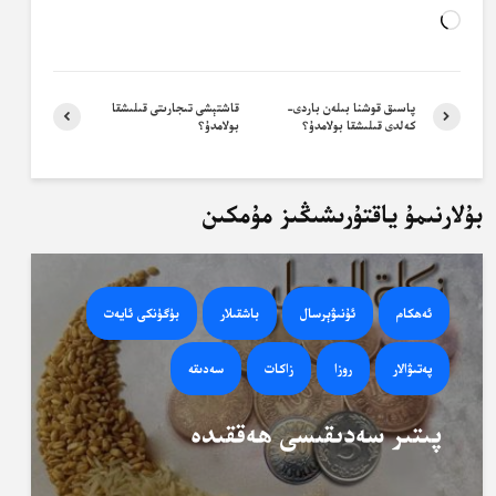
Loading…
پاسىق قوشنا بىلەن باردى-
قاشتېشى تىجارىتى قىلىشقا
كەلدى قىلىشقا بولامدۇ؟
بولامدۇ؟
بۇلارنىمۇ ياقتۇرىشىڭىز مۇمكىن
ئەھكام
ئۇنىۋېرسال
باشقىلار
بۈگۈنكى ئايەت
پەتىۋالار
روزا
زاكات
سەدىقە
پىتىر سەدىقىسى ھەققىدە