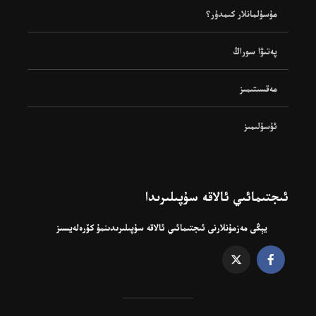
مۇسۇلمانلار كىمدۇر؟
پەتىۋا سوراڭ
مەقسىتىمىز
ئۇسۇلىمىز
ئىجتىمائىي ئالاقە سۇپىلىرىدا
يېڭى مەزمۇنلارنى ئىجتىمائىي ئالاقە سۇپىلىرىدىنمۇ كۆرەلەيسىز