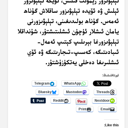
تېلېۋىزور رېمونت قىلىش، ئۆيگە تېلېۋىزور
ئېلىش ۋە ئۆيدە تېلېۋىزور ساقلاش گۇناھ
ئەمەس. گۇناھ بولىدىغىنى، تېلېۋىزورنى
يامان ئىشلار ئۈچۈن ئىشلىتىشتۇر، شۇنداقلا
تېلېۋىزورغا بېرىلىپ كېتىپ ئەمەل-
ئىبادىتىگە، كەسىپ-تىجارىتىگە ۋە ئۆي
ئىشلىرىغا دەخلى يەتكۈزۈشتۇر.
ئورتاقلىشىڭ:
Telegram
WhatsApp
Bluesky
Mastodon
Threads
Reddit
Nextdoor
Print
Email
Like this: