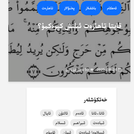
ئەھكام
باشقىلار
پەتىۋالار
تاھارەت
قايتا تاھارەت ئېلىش كېرەكمۇ؟
2025-08-24
59 قېتىم كۆرۈلدى
خەتكۈشلەر
ئاتا-ئانا
ئادەم
ئالتۇن
ئايال
ئىبادەت
ئىبراھىم
ئىسلام
ئىسلامدا ئىبادەت
ئىمان
ئۆسۈم