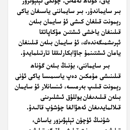
ياق، گۇناھ ئەمەس. چۈنكى تېلېۋىزور
بىر سايماندۇر. بىر سايماننى ياسىغان ياكى
رېمونت قىلغان كىشى ئۇ سايمان بىلەن
قىلىنغان ياخشى ئىشتىن مۇكاپاتقا
ئېرىشمىگەندەك، ئۇ سايمان بىلەن قىلىنغان
يامان ئىشتىنمۇ جاۋابكارلىققا تارتىلمايدۇ.
بىر سايماننى، بۇنىڭ بىلەن گۇناھ
قىلىنىشى مۇمكىن دەپ ياسىمىسا ياكى ئۇنى
رېمونت قىلىپ بەرمىسە، ئىنسانلار ئۇ سايمان
بىلەن قىلىدىغان
يوللۇق ئىشلىرىنى
قىلالمايدىغان ئەھۋالغا چۈشۈپ قالىدۇ.
شۇنىڭ ئۈچۈن تېلېۋىزور ياساش،