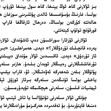
بىز ئۇلارنى گاھ ئوڭ يېنىغا، گاھ سول يېنىغا ئۆرۈپ تۇ
بولسا، غارنىڭ بۇسۇغىسىغا ئالدى پۇتلىرىنى سوزغان ھال
ھالەتتە كۆرگەن بولساڭ، دەرھال ئارقاڭغا قاراپ 
قورقۇنچ تولۇپ كېتەتتى.
ئۇلارنى ئۆزئارا سوراشسۇن دەپ ئاشۇنداق. ئۇلار
يەردە قانچىلىك تۇردۇڭلار؟» دېدى. ھەمراھلىرى: «بىر 
ئاز تۇردۇق» دېدى. ئاقىسىدىن ئۇلار مۇنداق دېيىشتى
تۇرغانلىقىڭلارنى رەببىڭلار ئوبدان بىلىدۇ. ھازىر سىل
پۇلۇڭلار بىلەن شەھەرگە ئەۋەتىڭلار. ئۇ، قاراب بېقىپ
ياخشى بولسا ئۇنىڭدىن سىلەرگە بىرئاز ئوزۇق ئېل
ئېھتىيات قىلسۇن، سىلەرنى ھېچكىمگە تۇيدۇرمىسۇن.
چۈنكى ئۇلار سىلەرنى تۇتۇۋالسا يا تاش ئېتىپ ئۆل
دىنىغا قايتۇرىدۇ. بۇ تەقدىردە ھەرگىزمۇ مۇرادىڭلارغا ي