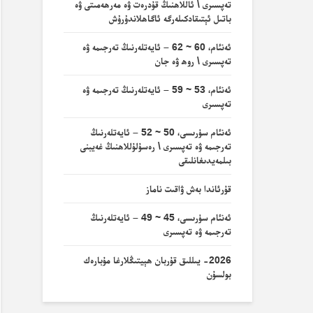
تەپسىرى \ ئاللاھنىڭ قۇدرەت ۋە مەرھەمىتى ۋە
باتىل ئېتىقادكىلەرگە ئاگاھلاندۇرۇش
ئەنئام، 60 ~ 62 – ئايەتلەرنىڭ تەرجىمە ۋە
تەپسىرى \ روھ ۋە جان
ئەنئام، 53 ~ 59 – ئايەتلەرنىڭ تەرجىمە ۋە
تەپسىرى
ئەنئام سۈرىسى، 50 ~ 52 – ئايەتلەرنىڭ
تەرجىمە ۋە تەپسىرى \ رەسۇلۇللاھنىڭ غەيبنى
بىلمەيدىغانلىقى
قۇرئاندا بەش ۋاقىت ناماز
ئەنئام سۈرىسى، 45 ~ 49 – ئايەتلەرنىڭ
تەرجىمە ۋە تەپسىرى
2026- يىللىق قۇربان ھېيتىڭلارغا مۇبارەك
بولسۇن