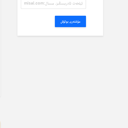
ئېلخەت
ئادرېسىڭىز.
مىسال:
misal@misal.com
مۇشتەرى بولۇش
ب