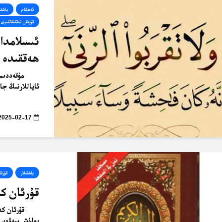
ئەھكام
باشقى
قۇرئان تەتقىقاتلىرى
ئىسلامدا
ھەققىدە 
مۇقەددىمە 
ئاياللارنىڭ جا
2025-02-17
باشقىلار
قۇرئا
قۇرئان كە
بولۇش سەۋەبى 