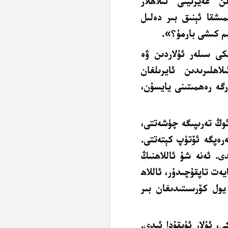
ن غەيرىينى ئىلاھلار
مىشقا ئېنىق بىر دەلىل
ىم كىشى بارمۇ؟».
كى سىلەر ئۇلاردىن ۋە
اھلىرىدىن ئايرىلغان
ەرگە رەھمىتىنى يايسۇن،
ئوڭ تەرىپىگە چۈشەتتى،
رەپگە ئۆتۈپ كېتەتتى.
دى. ئەنە شۇ ئاللاھنىڭ
يەت تاپقۇچىدۇر، ئاللاھ
يول كۆرسىتىدىغان بىر
، ئۇلار ئۇيقۇدا ئىدى.