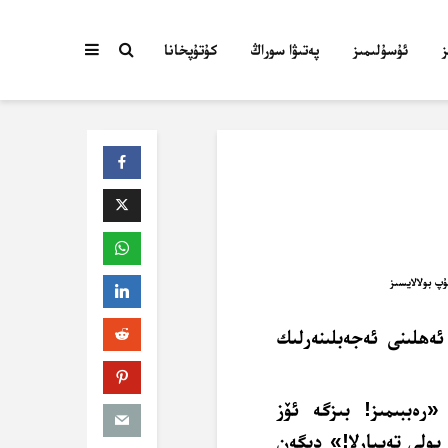
ئۇسۇلىمىز
پەتىۋا سوراڭ
كۇتۇپخانا
ەھلىنى ئەجەبلىنەرلىك
«رەببىمىز! بىزگە ئۆز
يولى تەييارلا!» دېگەن