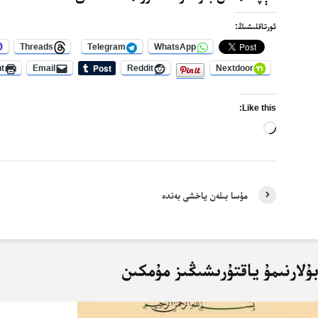
ئورتاقلىشىڭ:
Threads
Telegram
WhatsApp
nt
Email
Reddit
Nextdoor
Like this:
Loading…
مۇسا بىلەن ياخشى بەندە
ۇلارنىمۇ ياقتۇرىشىڭىز مۇمكىن