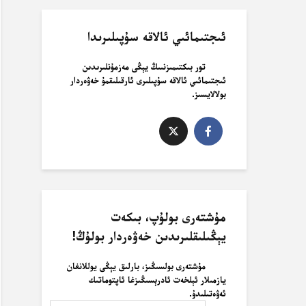
ئىجتىمائىي ئالاقە سۇپىلىرىدا
تور بىكتىمىزنىىڭ يېڭى مەزمۇنلىرىدىن
ئىجتىمائىي ئالاقە سۇپىلىرى ئارقىلىقمۇ خەۋەردار
بولالايسىز.
مۇشتەرى بولۇپ، بىكەت
يېڭىلىقلىرىدىن خەۋەردار بولۇڭ!
مۇشتەرى بولسىڭىز، بارلىق يېڭى يوللانغان
يازمىلار ئېلخەت ئادرېسىڭىزغا ئاپتوماتىك
ئەۋەتىلىدۇ.