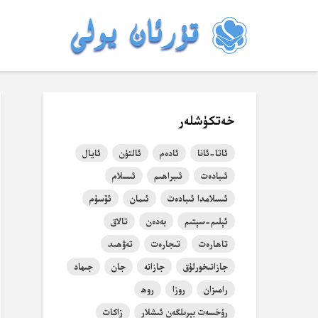
خەتكۈشلەر
ئاتا-ئانا
ئادەم
ئالتۇن
ئايال
ئىبادەت
ئىبراھىم
ئىسلام
ئىسلامدا ئىبادەت
ئىمان
ئۆسۈم
ئېلىم-سېتىم
بەدەن
تالاق
تاھارەت
تىجارەت
تەۋھىد
جازانىخورلۇق
جازانە
جان
جىھاد
رامىزان
روزا
روھ
رۇخسەت بېرىلگەن ئىشلار
زاكات