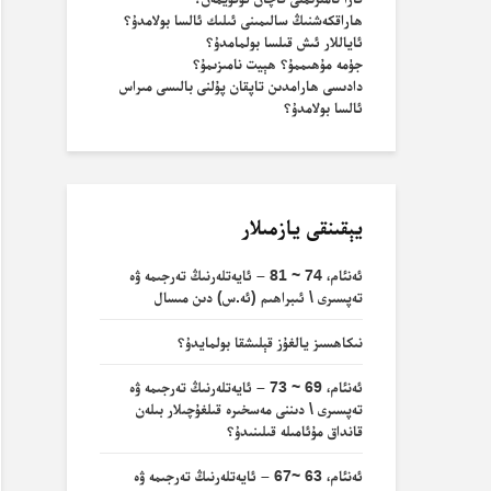
ھاراقكەشنىڭ سالىمىنى ئىلىك ئالسا بولامدۇ؟
ئاياللار ئىش قىلسا بولمامدۇ؟
جۈمە مۇھىممۇ؟ ھېيت نامىزىمۇ؟
دادىسى ھارامدىن تاپقان پۇلنى بالىسى مىراس
ئالسا بولامدۇ؟
يېقىنقى يازمىلار
ئەنئام، 74 ~ 81 – ئايەتلەرنىڭ تەرجىمە ۋە
تەپسىرى \ ئىبراھىم (ئە.س) دىن مىسال
نىكاھسىز يالغۇز قېلىشقا بولمايدۇ؟
ئەنئام، 69 ~ 73 – ئايەتلەرنىڭ تەرجىمە ۋە
تەپسىرى \ دىننى مەسخىرە قىلغۇچىلار بىلەن
قانداق مۇئامىلە قىلىنىدۇ؟
ئەنئام، 63 ~67 – ئايەتلەرنىڭ تەرجىمە ۋە