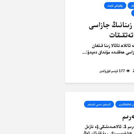
لار
بۈگۈنكى ئايەت
 زىنانىڭ جازاسى
تەتقىقات
ئاللاھ تائالا زىنا قىلغان
زاسى ھەققىدە مۇنداق دەيدۇ:...
177 قېتىم كۆرۈلدى
ن تەتقىقاتلىرى
لازىملىق دىنىي ئىلىملەر
رىم
قۇرئان كەرىم 1. ئالاھىدىلىكى ۋە نازىل
«شۈبھىسىزكى، بۇ قۇرئان ئەڭ