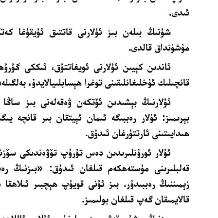
ئىدى.
شۇنىڭ بىلەن بىز ئۇلارنى قاتتىق ئۇيقۇغا كەتكۈ
مۇشۇنداق قالدى.
ئاندىن كېيىن ئۇلارنى ئويغاتتۇق، ئىككى گۇرۇھ
قانچىلىك ئۇخلىغانلىقىنى توغرا ھېسابلىيالايدۇ، بەلگىل
ئۇلارنىڭ بېشىدىن ئۆتكەن ۋەقەلەنى بىز ساڭا 
بېرىمىز: ئۇلار رەببىگە ئىمان ئېيتقان بىر قانچە يىگ
ھىدايىتىنى ئارتتۇرغان ئىدۇق.
ئۇلار ئورۇنلىرىدىن دەس تۇرۇپ تۆۋەندىكى سۆزنى 
قەلبلىرىنى مۇستەھكەم قىلغان ئىدۇق: «بىزنىڭ رەبب
زېمىننىڭ رەببىدۇر. بىز ئۇنى قويۇپ ھېچبىر ئىلاھقا دۇ
قالايمىقان گەپ قىلغان بولىمىز.