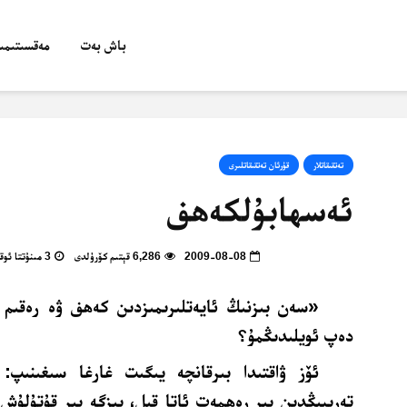
باش بەت
مەقسىتىمىز
تەتقىقاتلار
قۇرئان تەتقىقاتلىرى
ئەسھابۇلكەھف
2009-08-08
6,286 قېتىم كۆرۈلدى
3 مىنۇتتا ئوقۇپ بولالايسىز
«سەن بىزنىڭ ئايەتلىرىمىزدىن كەھف ۋە رەقىم ئ
دەپ ئويلىدىڭمۇ؟
ئۆز ۋاقتىدا بىرقانچە يىگىت غارغا سىغىنىپ: 
تەرىپىڭدىن بىر رەھمەت ئاتا قىل، بىزگە بىر قۇتۇلۇش 