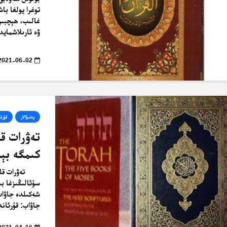
غالىب، ھېچبىر 
ۋە ئارىلاشمايد
2021-06-02
پەتىۋالار
قۇرئا
تەۋرات قا
كىمگە بې
تەۋرات قا
سۇئالىڭىزغا بى
شەكىلدە جاۋاب
جاۋاب: قۇرئاند