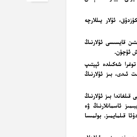
زدۇق، ئۇلار يىللارچە
تىن قايسىسى ئۇلارنىڭ
ەش ئۈچۈن.
توغرا شەكىلدە ئېيتىپ
ىت ئىدى، بىز ئۇلارنىڭ
قىلغاندا بىز ئۇلارنىڭ
ىمىز ئاسمانلارنىڭ ۋە
ئا قىلمايمىز. بولمىسا