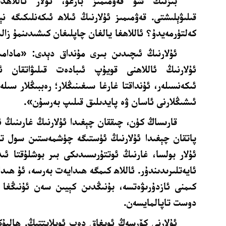
بىزنىڭ شۇ قەۋمىمىز بارغۇ، ئۇلار ئاللاھدى
قىلىۋېلىشتى. قەۋمىمىز ئۇلارنىڭ ئىلاھ ئىكەنلىكىگە نې
كەلتۈرمەيدۇ؟ ئاللاھغا يالغان چاپلىغان كىشىدىنمۇ زال
ئۇلارنىڭ ئىچىدىن بىرى مۇنداق دېدى: «مادامى
ئۇلارنىڭ ئاللاھنى قويۇپ ئىبادەت قىلىۋاتقان ئىل
ئىكەنسىلەر، ئۇنداقتا غارغا سىغىنىڭلار؛ رەببىڭلار سىل
ئىشىڭلارنى ئاسان ۋە پايدىلىق قىلىپ بەرسۇن».
قارىساڭ كۈن، چىققان چېغىدا ئۇلارنىڭ غارىنىڭ 
پاتقان چېغىدا ئۇلارنىڭ ئۈستىگە چۈشمەستىن سول تە
ئۇلار بولسا، غارنىڭ ئوتتۇرىسىدىكى بىر بوشلۇقتا ئى
ئايەتلىرىدىندۇر. ئاللاھ كىمگە ھىدايەت بەرسە، ئۇ ھىدا
كىمنى ئازدۇرىۋەتسە، بۇنىڭدىن كېيىن سەن ئۇنىڭغا 
دوست تاپالمايسەن.
ئۇلارنى كۆرسەڭ ئويغاق دەپ ئويلايتتىڭ. ھالبۇكى