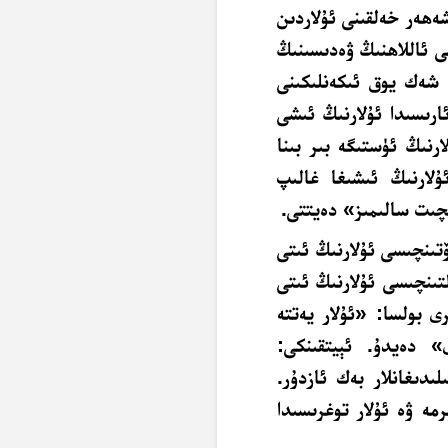
شەھەر خەلقىنى ئۇلاردىن
ى ئاللاھنىڭ ۋەدىسىنىڭ
 شەك يوق ئىكەنلىكىنى
رىسىدا ئۇلارنىڭ ئىشى
رنىڭ ئۈستىگە بىر بىنا
ۇلارنىڭ ئىشىغا غالىپ
سچىت سالىمىز» دەيتتى.
تىنچىسى ئۇلارنىڭ ئىتى
تىنچىسى ئۇلارنىڭ ئىتى
ى بولسا: «ئۇلار يەتتە
 دەيدۇ. ئېيتقىنكى:
ىدىغانلار بەك ئازدۇر.
مە ۋە ئۇلار توغرىسىدا