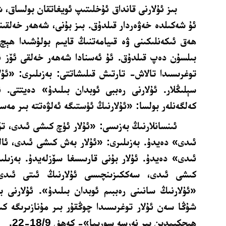
بىز ئۇلارنى قانداق ئۇخلىتىپ ئويغاتقان بولساق، 
ئۇ شەكىلدە خەۋەردار قىلدۇق. بىز بۇنى، شەھەر خەلقىن
ھەق ئىكەنلىكىنى ۋە قىيامەتنىڭ قايىم بولۇشىدا ھېچ
بىلسۇن دەپ قىلدۇق. ئۇ ئەسنادا شەھەر خەلقى ئۆز ئا
توغرىسىدا تالاش- تارتىش قىلىشاتتى: بەزىلىرى: «ئۇلا
سېلىڭلار. ئۇلارنى رەببى ئوبدان بىلىدۇ» دەيتتى. ئ
كەلگەنلەر بولسا: «ئۇلارنىڭ ئۈستىگە ئەلۋەتتە بىر مە
ئىنسانلارنىڭ بەزىسى: «ئۇلار ئۈچ كىشى ئىدى، تۆ
ئىدى» دەيدۇ. بەزىلىرى: «ئۇلار بەش كىشى ئىدى، ئال
ئىدى» دەيدۇ. ئۇلار بۇنى قارىىسغا سۆزلەيدۇ. بەزىلىر
كىشى ئىدى، سەككىزىنچىسى ئۇلارنىڭ ئىتى ئىدى»
«ئۇلارنىڭ سانىنى رەببىم ئوبدان بىلىدۇ». ئۇلارنى بىل
شۇڭا سەن ئۇلار توغرىسىدا چوڭقۇر بىر مۇنازىرىگە كىر
ھېچكىمدىن بىر نەرسە سورىما»- كەھف 18/9-22.