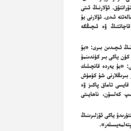
راتتۇق. ئۇلارنىڭ ئىتى
ەتتە ئىدى. ئۇلارنى بۇ
قاچاتتىڭ ۋە ئىچىڭگە
نىڭ ئىچىدىن بىرى: «بۇ
كۈن ياكى بىر كۈندىنمۇ
: «بۇ يەردە قانچىلىك
ەر بىرىڭلارنى شۇ كۈمۈش
 قايسى تاماق پاكىز ۋە
ىپ كەلسۇن، ناھايىتى
تۈرىدۇ ياكى ئۆزلىرىنىڭ
ېتەلمەيسىلەر».