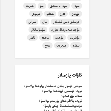
سودا
سودا - سېتىق
سۇ
شېرىك
قۇرئان
قەرز
كىتاب
كۈمۈش
لازىملىق دىنى ئىلىملەر
مال
مىراس
مۇجتەھىدلەرنىڭ دەۋرى
مۇسۇلمانلار
مۇشرىك
مۇھىت
مەككە
ناماز
نىكاھ
ھىجرەت
ھەج
ئاۋات يازمىلار
سۈنئىي ئۇسۇل بىلەن ھامىلىدار بولۇشقا بولامدۇ؟
تويدا ئۇسسۇل ئويناشقا بولامدۇ؟
نىكاھ بۇزۇلامدۇ؟
ئۆيدە يالاڭۋاشتاق يۈرسەم بولامدۇ؟
مۇھەببەتلىشىشنىڭ چېكى بارمۇ؟
قازا نامىزىمنى قاچان ئوقۇيمەن؟