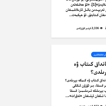
توغرا يولغا باشلايدۇ»[1]. «ئۇ ھەقىقەتەن
تەرىپىدىن باتىل ئارىلاشمىغان
ىغان كىتابتۇر. ئۇ ھېكمەت...
2,336 قېتىم كۆرۈلدى
ن تەتقىقاتلىرى
نداق كىتاب ۋە
رىلدى؟
نداق كىتاب ۋە كىمگە بېرىلدى؟
ر قىسقا، بىر ئۇزۇن ئىككى
 بېرىشكە تىرىشىمىز: قىسقا
ا تىلغان ئېلىنغان «تەۋرات»،...