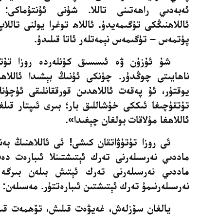
ئەبەدىي راھەتىنى تاللا. شۇنى
ئۇنتۇماكى:
ئاللاھنىڭكى تۈگىمەيدۇ. ئاللاھ توغرا يولنى تاللا
پۈتمەس – تۈگىمەس نېمەتلەر ئاتا قىلىدۇ
.
شۇ ئۇزۇن ۋە ئىسسىق كۈنلەردە روزا تۇ
ناھايىتى چوڭدۇر. چۈنكى ئۇنىڭ
بېشىدا ئاللاھ
يوقتۇر، ئۇ پەقەت ئاللاھدىن قورققانلىقى ئۈچۈن
تۇتقۇچىغا ئىككى خۇشاللىق بار؛ بىرى ئىپتار قىلغ
ئاللاھغا مۇلاقات بولغان چېغىدا»
.
ئى روزا تۇتۇۋاتقان كىشى! ئى ئاللاھنىڭ بە
ماددىي
نەرسىلەرنى تەرك ئېتىشتىنلا ئىبارەت دەپ
ماددىي نەرسىلەرنى تەرك
ئېتىش بىلەن بىرگە ن
نەرسىلەرنىمۇ تەرك ئېتىشتىن ئىبارەتتۇر.
مەسىلەن
:
يالغان سۆزلەش، غەيۋەت قىلىش، تۆھمەت قىلى