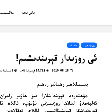
باش بەت
مەقسىتىمىز
روزا ۋە ھېيت
ماقالىلەر
ئى روزىدار قېرىندىشىم!
2010-08-18
14,792 قېتىم كۆرۈلدى
3 مىنۇتتا ئوقۇپ بولالايسىز
بىسمىللاھىر رھمانىر رەھىم
مۆھتەرەم قېرىنداشلار! بىز ھازىر رامزان ئ
ئەلھەمدۇ لىللاھ روزىمىزنى تۇتۇپ، ئاللاھ
تائا
ئورۇنداشقا تىرىشىۋاتىمىز. ئاللاھ تەئالادىن