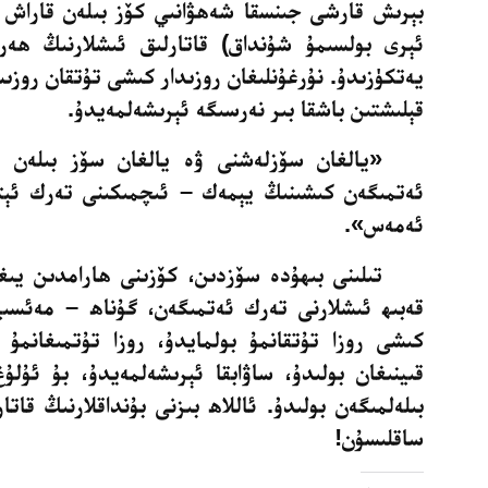
بېرىش قارشى جىنسقا شەھۋانىي كۆز بىلەن قاراش (
ئېرى بولسىمۇ شۇنداق) قاتارلىق
ئىشلارنىڭ ھەر 
يەتكۈزىدۇ. نۇرغۇنلىغان روزىدار كىشى تۇتقان روز
قېلىشتىن باشقا بىر نەرسىگە ئېرىشەلمەيدۇ
.
«يالغان سۆزلەشنى ۋە يالغان سۆز بىلەن 
ئەتمىگەن
كىشىنىڭ يېمەك – ئىچمىكىنى تەرك ئېتى
ئەمەس»
.
تىلىنى بىھۇدە سۆزدىن، كۆزىنى ھارامدىن يىغ
قەبىھ
ئىشلارنى تەرك ئەتمىگەن، گۇناھ – مەئسىي
كىشى روزا تۇتقانمۇ
بولمايدۇ، روزا تۇتمىغانمۇ 
قىينىغان بولىدۇ، ساۋابقا
ئېرىشەلمەيدۇ، بۇ ئۇلۇغ
بىلەلمىگەن بولىدۇ. ئاللاھ بىزنى
بۇنداقلارنىڭ قاتا
ساقلىسۇن
!