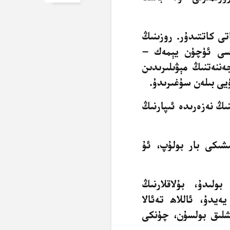
تى كاتتىدۇر. روزىنىڭ
ىزاسى ئۈچۈن يېمەك –
ەننەتنىڭ مېۋىلىرىدىن
يى بىلەن سۇغىرىدۇ
.
ىڭ نەزەرىدە ئىپارنىڭ
شىكى بار بولۇپ، ئۇ
بولىدۇ، بۇلاقلارنىڭ
ەيدۇ، ئاللاھ تەئالا
شلىق بولسۇن، چۈنكى