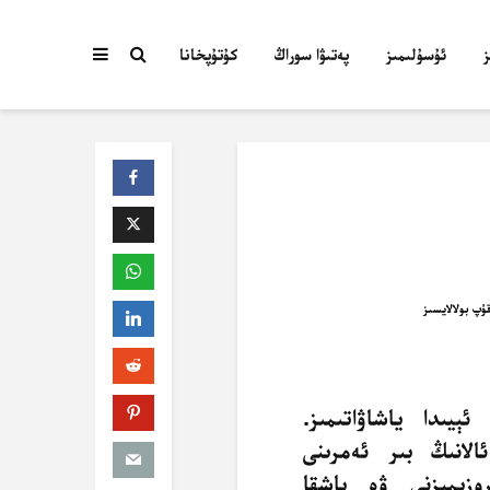
ئۇسۇلىمىز
پەتىۋا سوراڭ
كۇتۇپخانا
ېيىدا ياشاۋاتىمىز.
لانىڭ بىر ئەمرىنى
 روزىمىزنى ۋە
باشقا