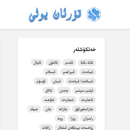
خەتكۈشلەر
ئاتا-ئانا
ئادەم
ئالتۇن
ئايال
ئىبادەت
ئىبراھىم
ئىسلام
ئىسلامدا ئىبادەت
ئىمان
ئۆسۈم
ئېلىم-سېتىم
بەدەن
تالاق
تاھارەت
تىجارەت
تەۋھىد
جازانىخورلۇق
جازانە
جان
جىھاد
رامىزان
روزا
روھ
رۇخسەت بېرىلگەن ئىشلار
زاكات