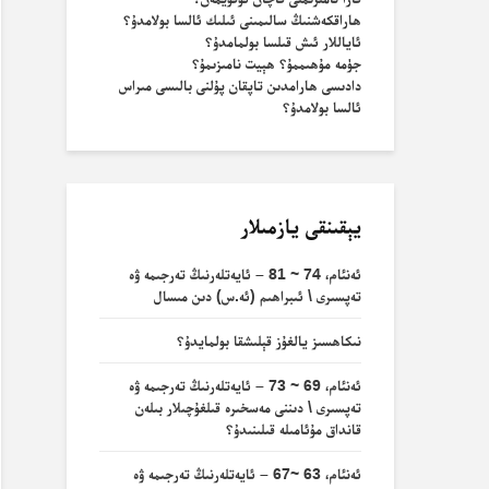
ھاراقكەشنىڭ سالىمىنى ئىلىك ئالسا بولامدۇ؟
ئاياللار ئىش قىلسا بولمامدۇ؟
جۈمە مۇھىممۇ؟ ھېيت نامىزىمۇ؟
دادىسى ھارامدىن تاپقان پۇلنى بالىسى مىراس
ئالسا بولامدۇ؟
يېقىنقى يازمىلار
ئەنئام، 74 ~ 81 – ئايەتلەرنىڭ تەرجىمە ۋە
تەپسىرى \ ئىبراھىم (ئە.س) دىن مىسال
نىكاھسىز يالغۇز قېلىشقا بولمايدۇ؟
ئەنئام، 69 ~ 73 – ئايەتلەرنىڭ تەرجىمە ۋە
تەپسىرى \ دىننى مەسخىرە قىلغۇچىلار بىلەن
قانداق مۇئامىلە قىلىنىدۇ؟
ئەنئام، 63 ~67 – ئايەتلەرنىڭ تەرجىمە ۋە