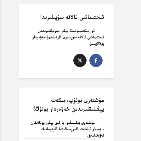
ئىجتىمائىي ئالاقە سۇپىلىرىدا
تور بىكتىمىزنىىڭ يېڭى مەزمۇنلىرىدىن
ئىجتىمائىي ئالاقە سۇپىلىرى ئارقىلىقمۇ خەۋەردار
بولالايسىز.
مۇشتەرى بولۇپ، بىكەت
يېڭىلىقلىرىدىن خەۋەردار بولۇڭ!
مۇشتەرى بولسىڭىز، بارلىق يېڭى يوللانغان
يازمىلار ئېلخەت ئادرېسىڭىزغا ئاپتوماتىك
ئەۋەتىلىدۇ.