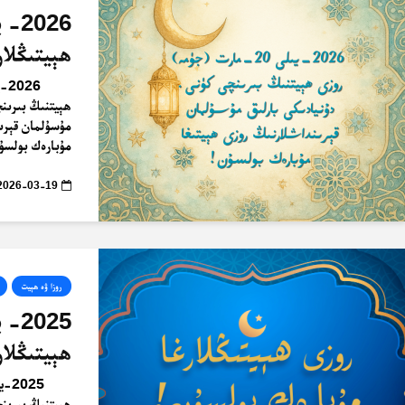
2026
ھېيتىڭلا
ھېيتنىڭ بىرىنچ
مۇسۇلمان قېرىن
مۇبارەك بولسۇن! ئ
2026-03-19
روزا ۋە ھېيت
2025
ھېيتىڭلا
ھېيتنىڭ بىرىنچ