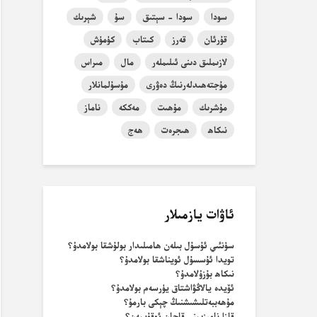
سودا
سودا - سېتىق
سۇ
شېرىك
قۇرئان
قەرز
كىتاب
كۈمۈش
لازىملىق دىنى ئىلىملەر
مال
مىراس
مۇجتەھىدلەرنىڭ دەۋرى
مۇسۇلمانلار
مۇشرىك
مۇھىت
مەككە
ناماز
نىكاھ
ھىجرەت
ھەج
ئاۋات يازمىلار
سۈنئىي ئۇسۇل بىلەن ھامىلىدار بولۇشقا بولامدۇ؟
تويدا ئۇسسۇل ئويناشقا بولامدۇ؟
نىكاھ بۇزۇلامدۇ؟
ئۆيدە يالاڭۋاشتاق يۈرسەم بولامدۇ؟
مۇھەببەتلىشىشنىڭ چېكى بارمۇ؟
قازا نامىزىمنى قاچان ئوقۇيمەن؟