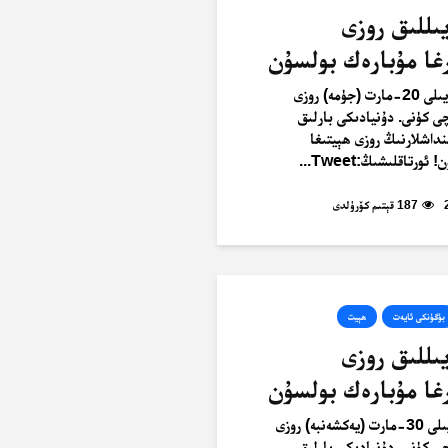
- يىللىق روزى
رغا مۇبارەك بولسۇن
‫ 2026-يىلى 20-مارت (جۈمە) روزى
ى كۈنى. دۇنيادىكى بارلىق
داشلارنىڭ روزى ھېيتىغا
ورتاقلىشىڭ:Tweet...
187 قېتىم كۆرۈلدى
بۈگۈنكى ئايەت
ھېيت
- يىللىق روزى
رغا مۇبارەك بولسۇن
2025-يىلى 30-مارت (يەكشەنبە) روزى
ى كۈنى. دۇنيادىكى بارلىق