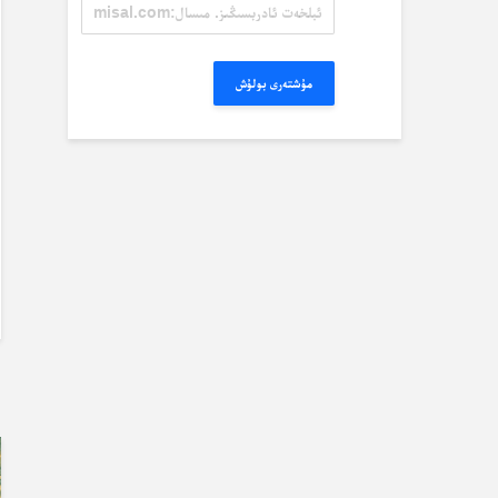
ئېلخەت
ئادرېسىڭىز.
مىسال:
misal@misal.com
مۇشتەرى بولۇش
ب