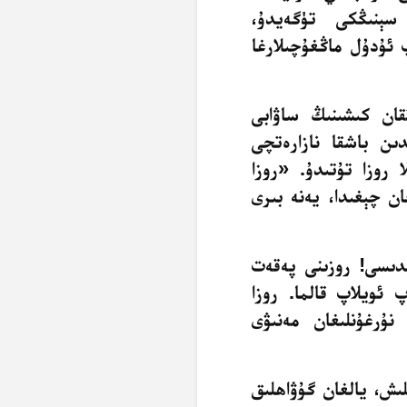
 سېنىڭكى تۈگەيدۇ،
پ
ئۇدۇل ماڭغۇچىلارغا
تقان
كىشىنىڭ ساۋابى
دىن باشقا نازارەتچى
لا
روزا تۇتىدۇ. «روزا
ان چېغىدا، يەنە
بىرى
ندىسى! روزىنى پەقەت
 ئويلاپ قالما. روزا
ۇرغۇنلىغان مەنىۋى
ش، يالغان گۇۋاھلىق