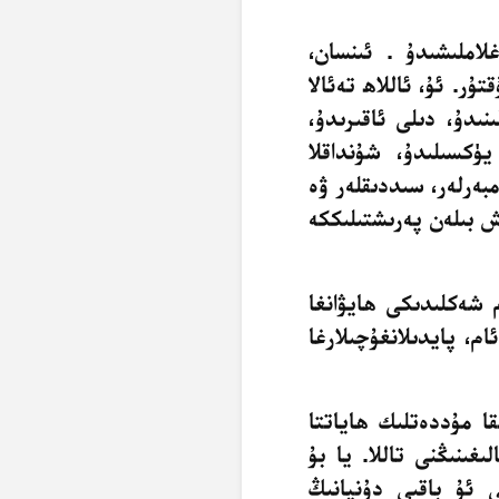
غلاملىشىدۇ
. ئىنسان،
تۇر. ئۇ، ئاللاھ
تەئالا
نىدۇ، دىلى ئاقىرىدۇ،
ۈكسىلىدۇ، شۇنداقلا
بەرلەر، سىددىقلەر ۋە
ىش بىلەن پەرىشتىلىككە
 شەكلىدىكى ھايۋانغا
ام، پايدىلانغۇچىلارغا
قا مۇددەتلىك ھاياتتا
ىنىڭنى تاللا. يا بۇ
ى ئۇ باقىي دۇنيانىڭ