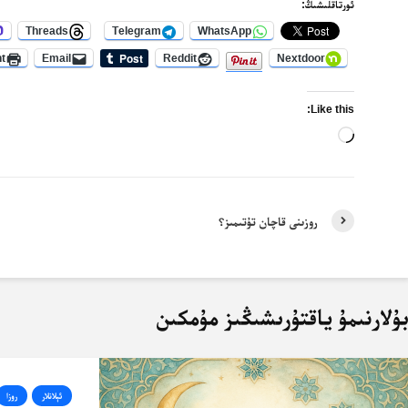
ئورتاقلىشىڭ:
Threads
Telegram
WhatsApp
nt
Email
Reddit
Nextdoor
Like this:
Loading…
روزىنى قاچان تۇتىمىز؟
ۇلارنىمۇ ياقتۇرىشىڭىز مۇمكىن
ئېلانلار
روزا