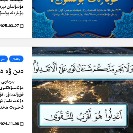
مۇسۇلمان قېرىن
مۇبارەك بولسۇن! ئ
2025-03-27
باشقىلار
دىن 
دىن ۋە دۆ
بىرىنچى ب
قۇرۇلمىدۇر، قۇ
دۆلەت ناماز ئوق
ئاخىرەت ھەققىد
2024-11-06