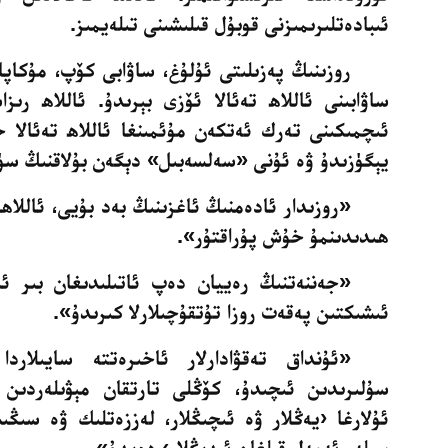
ئىبادەتلىرىمىزنى قوبۇل قىلىشىنى تىلەيمىز
.
روزىنىڭ پەزىلىتى ئۇلۇغ، ساۋابى كۆپ، مۇكاپا
ساۋابىنى ئاللاھ تەئالا ئۆزى بېرىدۇ. ئاللاھ ر
ئىچمىكىنى تەرك
ئەتكەن مۇئمىنغا ئاللاھ تەئالا ج
يېگۈزىدۇ ۋە ئۇنى
»
سەلسەبىل»
دېگەن بۇلاقنىڭ سۈ
«روزىدار ئادەمنىڭ ئاغزىنىڭ بەد بۇيى، ئاللاھن
ھىدىدىنمۇ خۇش پۇراقتۇر»
.
«جەننەتنىڭ رەييان دەپ ئاتىلىدىغان بىر ئى
ئىشىكتىن
پەقەت روزا تۇتقۇچىلارلا كىرىدۇ»
.
«ئۇنداق تەقۋادارلار ئاخىرەتتە سايىلاردا 
سۇلىرىدىن ئىچىدۇ، كۆڭلى تارتقان مېۋىلەردىن ي
ئۇلارغا ‹يەڭلار
ۋە ئىچىڭلار، لەززەتلىك ۋە سىڭى
سىلەر ئەمەل قىلغان ئىدىڭلار›
دەيدۇ»
.