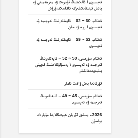
تەپسىرى \ ئاللاھنىڭ قۇدرەت ۋە مەرھەمىتى ۋە
باتىل ئېتىقادكىلەرگە ئاگاھلاندۇرۇش
ئەنئام، 60 ~ 62 – ئايەتلەرنىڭ تەرجىمە ۋە
تەپسىرى \ روھ ۋە جان
ئەنئام، 53 ~ 59 – ئايەتلەرنىڭ تەرجىمە ۋە
تەپسىرى
ئەنئام سۈرىسى، 50 ~ 52 – ئايەتلەرنىڭ
تەرجىمە ۋە تەپسىرى \ رەسۇلۇللاھنىڭ غەيبنى
بىلمەيدىغانلىقى
قۇرئاندا بەش ۋاقىت ناماز
ئەنئام سۈرىسى، 45 ~ 49 – ئايەتلەرنىڭ
تەرجىمە ۋە تەپسىرى
2026- يىللىق قۇربان ھېيتىڭلارغا مۇبارەك
بولسۇن