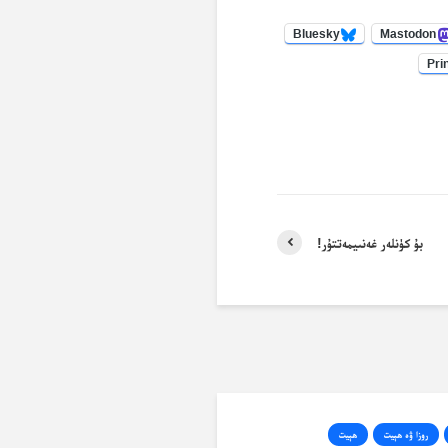
Bluesky
Mastodon
Pri
بۇ كۈنلەر غەنىيمەتتۇر!
روزا ۋە ھېيت
ھېيت