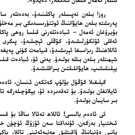
روزا بىلەن نەپىسلەر پاكلىنىدۇ، بەدەنلەر سا
پەرىشتە بىلەن ھايۋاننىڭ ئوتتۇرىسىدىكى بىر مەخلۇق
بۇيرۇغان ئەمەل – ئىبادەتلەرنى قىلسا روھى پاكلى
ئەقلى
ئۆتكۈرلىشىدۇ، كۆڭلى ئېچىلىدۇ، پىكرى ي
ئاللاھنىڭ رىزاسىغا
ئېرىشىدۇ، قىيامەت كۈنى پەيغەم
شېھىتلەر بىلەن بىللە بولىدۇ. يەنى ئۇ، ئىبادەت قىل
يېقىنلىشىپ، ھايۋانلىقتىن
يىراقلىشىدۇ
.
گېلىغىلا كۆڭۈل بۆلۈپ كەتكەن ئىنسان،
ئادەم
ئايلانغان بولىدۇ. بۇ
تەقدىردە ئۇ، يېگۈچىلەرگە تائ
بىر سايمان بولىدۇ
.
ئى ئادەم بالىسى! ئاللاھ تەئالا ساڭا بۇ قىس
ئىختىيار
بەرگەن. ئۇنداقتا سەن ئۆزۈڭ ئۈچۈن خالىغ
پانىي دۇنيانىڭ
ۋاقىتلىق مەنپەئەتىنى تاللا، ياك