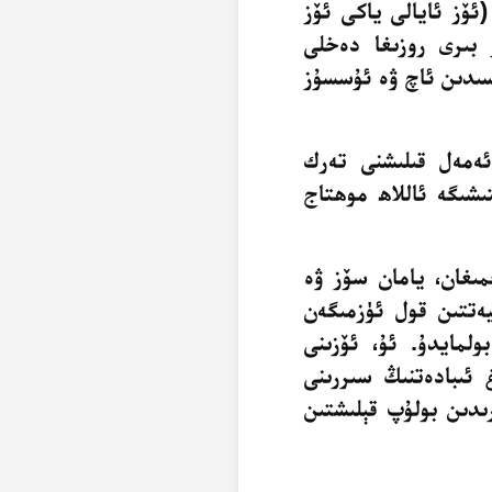
ئۆز ئايالى ياكى ئۆز
بىرى روزىغا دەخلى
ىسىدىن
ئاچ ۋە ئۇسسۇز
ئەمەل قىلىشنى تەرك
شىگە ئاللاھ موھتاج
مىغان، يامان سۆز ۋە
ەتتىن قول ئۈزمىگەن
بولمايدۇ. ئۇ، ئۆزىنى
 ئىبادەتنىڭ سىررىنى
رىدىن بولۇپ قېلىشتىن