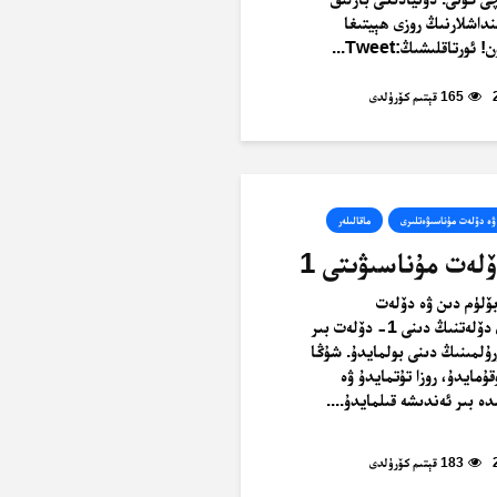
داشلارنىڭ روزى ھېيتىغا
ورتاقلىشىڭ:Tweet...
165 قېتىم كۆرۈلدى
ۋە دۆلەت مۇناسىۋەتلىرى
ماقالىلەر
لەت مۇناسىۋىتى 1
ۆلۈم دىن ۋە دۆلەت
مۇناسىۋەتلىرى دۆلەتنىڭ دىنى 1- دۆلەت بىر
رۇلمىنىڭ دىنى بولمايدۇ. شۇڭا
ۇمايدۇ، روزا تۇتمايدۇ ۋە
ە بىر ئەندىشە قىلمايدۇ....
183 قېتىم كۆرۈلدى