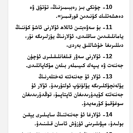
10- چۈنكى بىز رەببىمىزنىڭ، تۇتۇق ۋە
دەھشەتلىك كۈنىدىن قورقىمىز».
11- بۇ سەۋەبتىن ئاللاھ ئۇلارنى ئاشۇ كۈننىڭ
يامانلىقىدىن ساقلىدى، ئۇلارنىڭ يۈزلىرىگە نۇر،
دىللىرىغا خۇشاللىق بەردى،
12- ئۇلارنى سەۋر قىلغانلىقىلىرى ئۈچۈن
جەننەت ۋە يىپەك كىيىملەر بىلەن مۇكاپاتلىدى.
13- ئۇلار ئۇ جەننەتتە تەختلەرنىڭ
يۆلەنچۈكلىرىگە يۆلۈنۈپ ئولتۇرىدۇ. ئۇلار ئۇ
جەننەتتە كۆيدۈرىدىغان ئاپتاپمۇ، توڭدۇرىدىغان
سوغۇقمۇ كۆرمەيدۇ.
14- ئۇلارغا ئۇ جەننەتنىڭ سايىلىرى يېقىن
بولىدۇ، مېۋىلىرىنى ئۈزۈش ئاسان قىلىنىدۇ.