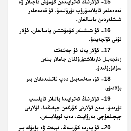
15- ئۇلارنىڭ ئەتراپىدىن كۈمۈش قاچىلار ۋە
قەدەھلەر ئايلاندۇرۇپ تۇرۇلىدۇ. ئۇ قەدەھلەر
شىشلەردىن ياسالغان.
16- ئۇ شىشىلەر كۈمۈشتىن ياسالغان. ئۇلار
ئۇنى ئۆلچەيدۇ.
17- ئۇلار يەنە ئۇ جەننەتتە
زەنجەبىل ئارىلاشتۇرۇلغان جاملار بىلەن
سۇغۇرۇلىدۇ.
18- ئۇ، سەلسەبىل دەپ ئاتىلىدىغان بىر
بۇلاقتۇر.
19- ئۇلارنىڭ ئەتراپىدا بالىلار ئايلىنىپ
تۇرىدۇ. سەن ئۇلارنى كۆرگەن چېغىڭدا، ئۇلارنى
چېچىلغۇچى مەرۋايىت، دەپ ئويلايسەن.
20- ئۇ يەردە كۆرسەڭ، نېمەت ۋە بۈيۈك بىر