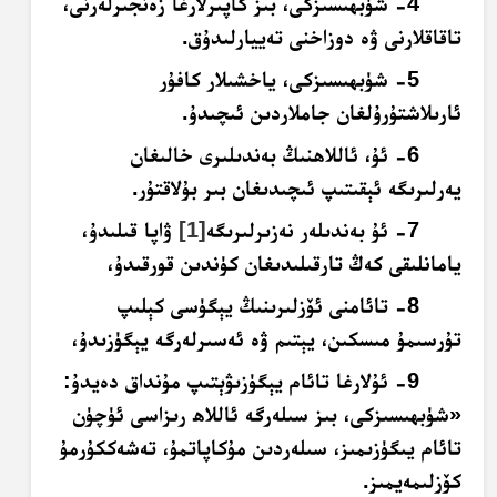
4- شۈبھىسىزكى، بىز كاپىرلارغا زەنجىرلەرنى،
تاقاقلارنى ۋە دوزاخنى تەييارلىدۇق.
5- شۈبھىسىزكى، ياخشىلار كافۇر
ئارىلاشتۇرۇلغان جاملاردىن ئىچىدۇ.
6- ئۇ، ئاللاھنىڭ بەندىلىرى خالىغان
يەرلىرىگە ئېقىتىپ ئىچىدىغان بىر بۇلاقتۇر.
7- ئۇ بەندىلەر نەزىرلىرىگە
[1]
ۋاپا قىلىدۇ،
يامانلىقى كەڭ تارقىلىدىغان كۈندىن قورقىدۇ،
8- تائامنى ئۆزلىرىنىڭ يېگۈسى كېلىپ
تۇرسىمۇ مىسكىن، يېتىم ۋە ئەسىرلەرگە يېگۈزىدۇ،
9- ئۇلارغا تائام يېگۈزىۋېتىپ مۇنداق دەيدۇ:
«شۈبھىسىزكى، بىز سىلەرگە ئاللاھ رىزاسى ئۈچۈن
تائام يىگۈزىمىز، سىلەردىن مۇكاپاتمۇ، تەشەككۇرمۇ
كۆزلىمەيمىز.