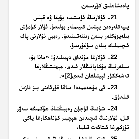
پادىشاھلىق كۆرىسەن.
21- ئۇلارنىڭ ئۈستىدە يۇپقا ۋە قېلىن
يىپەكلەردىن يېشىل كىيىملەر بولىدۇ. ئۇلار كۈمۈش
بىلەيزۈكلەر بىلەن زىننەتلىنىدۇ. رەببى ئۇلارنى پاك
ئىچىملىك بىلەن سۇغۇرىدۇ.
22- ئۇلارغا مۇنداق دېيىلىدۇ: «مانا بۇ،
سىلەرنىڭ مۇكاپاتىڭلار ئىدى. مېھنىتىڭلارغا
تەشەككۈر ئېيتىلغان ئىدى
[2]
».
23- ئى مۇھەممەد! ساڭا قۇرئاننى بىز نازىل
قىلدۇق.
24- شۇنىڭ ئۈچۈن رەببىڭنىڭ ھۆكمىگە سەۋر
قىل، ئۇلارنىڭ ئىچىدىن ھېچبىر گۇناھكارغا ياكى
تۇزكورغا ئىتائەت قىلما،
25- ئەتە-ئاخشام رەببىڭنىڭ ئىسمىنى زىكىر