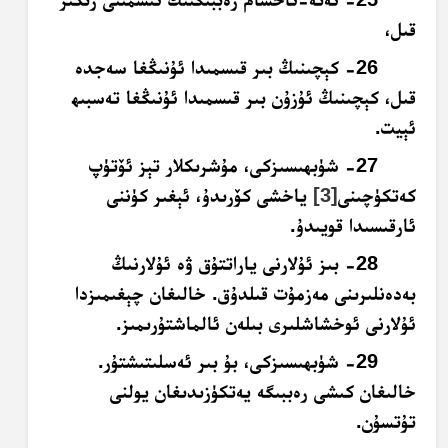
قىل،
26- كېچىنىڭ بىر قىسمىدا ئۇنىڭغا سەجدە
قىل، كېچىنىڭ ئۇزۇن بىر قىسمىدا ئۇنىڭغا تەسبىھ
ئېيت.
27- شۈبھىسىزكى، مۇشرىكلار تېز ئۆتۈپ
كەتكۈچىنى
[3]
ياخشى كۆرىدۇ، ئېغىر كۈننى
ئارقىسىدا قويىدۇ.
28- بىز ئۇلارنى ياراتتۇق ۋە ئۇلارنىڭ
بەدەنلىرىنى مەزمۇت قىلدۇق. خالىغان چېغىمىزدا
ئۇلارنى ئوخشاشلىرى بىلەن ئالماشتۇرىمىز.
29- شۈبھىسىزكى، بۇ بىر ئەسلىتىشتۇر.
خالىغان كىشى رەببىگە يەتكۈزىدىغان يولنى
تۇتسۇن.