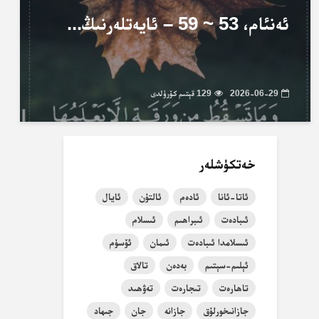
ئەنئام، 53 ~ 59 – ئايەتلەرنىڭ...
2026-06-29
129 قېتىم كۆرۈلدى
خەتكۈشلەر
ئاتا-ئانا
ئادەم
ئالتۇن
ئايال
ئىبادەت
ئىبراھىم
ئىسلام
ئىسلامدا ئىبادەت
ئىمان
ئۆسۈم
ئېلىم-سېتىم
بەدەن
تالاق
تاھارەت
تىجارەت
تەۋھىد
جازانىخورلۇق
جازانە
جان
جىھاد