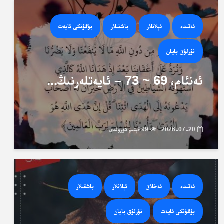
ئەقىدە
ئېلانلار
باشقىلار
بۈگۈنكى ئايەت
نۇرلۇق بايان
ئەنئام، 69 ~ 73 – ئايەتلەرنىڭ...
2026-07-20
99 قېتىم كۆرۈلدى
ئەقىدە
ئەخلاق
ئېلانلار
باشقىلار
بۈگۈنكى ئايەت
نۇرلۇق بايان