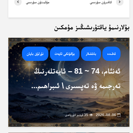
كافىرۇن سۈرىسى
مۇئمىنۇن سۈرىسى
بۇلارنىمۇ ياقتۇرىشىڭىز مۇمكىن
ئەقىدە
باشقىلار
بۈگۈنكى ئايەت
نۇرلۇق بايان
ئەنئام، 74 ~ 81 – ئايەتلەرنىڭ
تەرجىمە ۋە تەپسىرى \ ئىبراھىم...
2026-08-06
35 قېتىم كۆرۈلدى