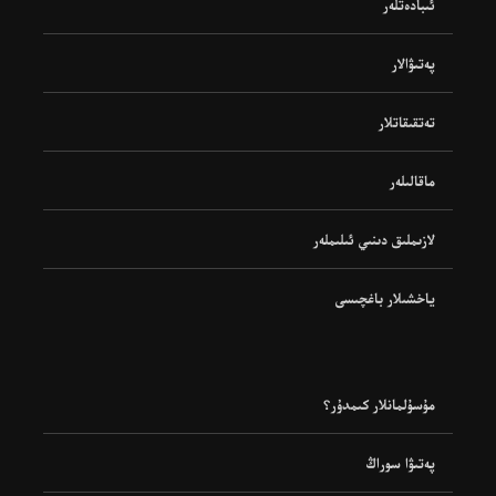
ئىبادەتلەر
پەتىۋالار
تەتقىقاتلار
ماقالىلەر
لازىملىق دىنىي ئىلىملەر
ياخشىلار باغچىسى
مۇسۇلمانلار كىمدۇر؟
پەتىۋا سوراڭ