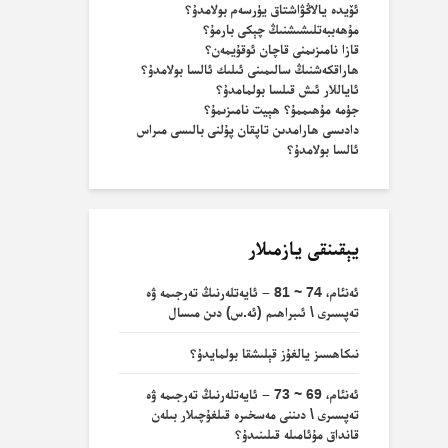
ئۆيدە يالاڭۋاشتاق يۈرسەم بولامدۇ؟
مۇھەببەتلىشىشنىڭ چېكى بارمۇ؟
قازا نامىزىمنى قاچان ئوقۇيمەن؟
ھاراقكەشنىڭ سالىمىنى ئىلىك ئالسا بولامدۇ؟
ئاياللار ئىش قىلسا بولمامدۇ؟
جۈمە مۇھىممۇ؟ ھېيت نامىزىمۇ؟
دادىسى ھارامدىن تاپقان پۇلنى بالىسى مىراس
ئالسا بولامدۇ؟
يېقىنقى يازمىلار
ئەنئام، 74 ~ 81 – ئايەتلەرنىڭ تەرجىمە ۋە
تەپسىرى \ ئىبراھىم (ئە.س) دىن مىسال
نىكاھسىز يالغۇز قېلىشقا بولمايدۇ؟
ئەنئام، 69 ~ 73 – ئايەتلەرنىڭ تەرجىمە ۋە
تەپسىرى \ دىننى مەسخىرە قىلغۇچىلار بىلەن
قانداق مۇئامىلە قىلىنىدۇ؟