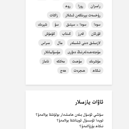
رامىزان
روزا
روھ
رۇخسەت بېرىلگەن ئىشلار
زاكات
سودا
سودا - سېتىق
سۇ
شېرىك
قۇرئان
قەرز
كىتاب
كۈمۈش
لازىملىق دىنى ئىلىملەر
مال
مىراس
مۇجتەھىدلەرنىڭ دەۋرى
مۇسۇلمانلار
مۇشرىك
مۇھىت
مەككە
ناماز
نىكاھ
ھىجرەت
ھەج
ئاۋات يازمىلار
سۈنئىي ئۇسۇل بىلەن ھامىلىدار بولۇشقا بولامدۇ؟
تويدا ئۇسسۇل ئويناشقا بولامدۇ؟
نىكاھ بۇزۇلامدۇ؟