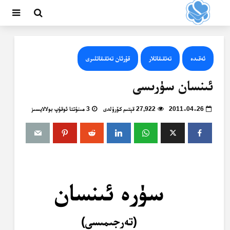
ئەقىدە
تەتقىقاتلار
قۇرئان تەتقىقاتلىرى
ئىنسان سۈرىسى
2011-04-26
27,922 قېتىم كۆرۈلدى
3 مىنۇتتا ئوقۇپ بولالايسىز
سۈرە ئىنسان
(تەرجىمىسى)