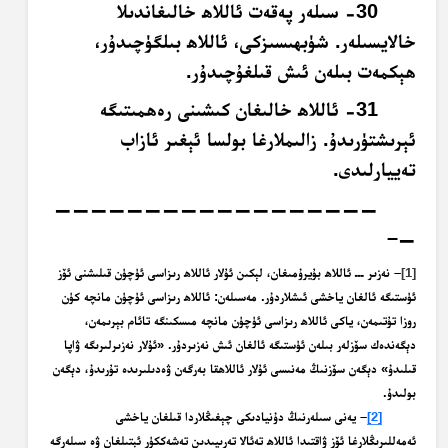
30- سىلەر پەقەت ئاللاھ خالىغاندىلا
خالايسىلەر. شۈبھىسىزكى، ئاللاھ بىلگۈچىدۇر،
ھېكمەت بىلەن ئىش قىلغۇچىدۇر.
31- ئاللاھ خالىغان كىشىنى رەھمىتىگە
ئېرىشتۈرىدۇ. زالىملارغا بولسا ئېغىر ئازاب
تەييارلىدى.
——————————————————
—–
[1]
– نەزىر ـــ ئاللاھ بۇيرۇمىغان، لېكىن ئۇلار ئاللاھ رىزاسى ئۈچۈن قىلىشنى ئۆز
ئۈستىگە ئالغان ياخشى ئىشلاردۇر. مەسىلەن: ئاللاھ رىزاسى ئۈچۈن مانچە كۈن
روزا تۇتىمەن، ياكى ئاللاھ رىزاسى ئۈچۈن مانچە مىسكىنگە تائام بېرىمەن،
دېگەندەك سۆزلەر بىلەن ئۈستىگە ئالغان ئىش نەزىردۇر. «ئۇلار نەزىرلىرىگە ۋاپا
قىلىدۇ» دېگەن سۆزنىڭ مەنىسى ئۇلار ئاللاھقا بەرگەن ۋەدىلىرىدە تۇرىدۇ، دېگەن
بولىدۇ.
[2]
– يەنى سىلەرنىڭ دۇنيادىكى چېغىڭلاردا قىلغان ياخشى
ئەمەللىرىڭلارغا ئۆز ۋاقتىدا ئاللاھ تەئالا تەرىپىدىن تەشەككۈر ئېتىلغان ۋە سىلەرگە