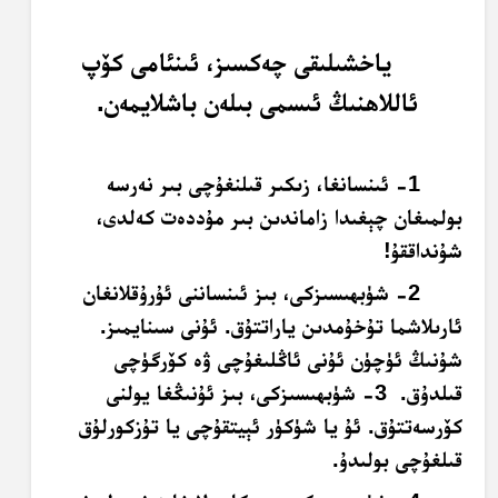
ياخشىلىقى چەكسىز، ئىنئامى كۆپ
ئاللاھنىڭ ئىسمى بىلەن باشلايمەن.
1- ئىنسانغا، زىكىر قىلنغۇچى بىر نەرسە
بولمىغان چېغىدا زاماندىن بىر مۇددەت كەلدى،
شۇنداققۇ!
2- شۈبھىسىزكى، بىز ئىنساننى ئۇرۇقلانغان
ئارىلاشما تۇخۇمدىن ياراتتۇق. ئۇنى سىنايمىز.
شۇنىڭ ئۈچۈن ئۇنى ئاڭلىغۇچى ۋە كۆرگۈچى
قىلدۇق.
3- شۈبھىسىزكى، بىز ئۇنىڭغا يولنى
كۆرسەتتۇق. ئۇ يا شۈكۈر ئېيتقۇچى يا تۇزكورلۇق
قىلغۇچى بولىدۇ.