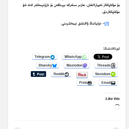
بۇ مۇكاپاتلار تەييارلانغان. ھازىر سىلەرگە بېرىلگەن بۇ نازۇنېمەتلەر ئەنە شۇ
مۇكاپاتلاردۇر.
[3]
– دۇنيانىڭ ۋاقىتلىق نېمەتلىرىنى.
ئورتاقلىشىڭ:
Telegram
WhatsApp
Bluesky
Mastodon
Threads
Reddit
Nextdoor
Print
Email
Like this:
Loading…