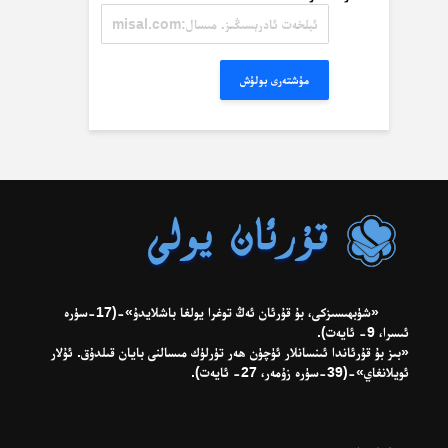
ئېلخەت
ئادرېسىڭىز.
مىسال:
misal@misal.com
مۇشتەرى بولۇش
«شۈبھىسىزكى، بۇ قۇرئان ئەڭ توغرا يولغا باشلايدۇ»-(17-سۈرە
ئىسرا، 9- ئايەت).
«بىز بۇ قۇرئاندا ئىنسانلار ئۈچۈن ھەر تۈرلۈك مىسالنى بايان قىلدۇق. ئۇلار
ئويلانغاي»-(39-سۈرە زۇمەر، 27- ئايەت).