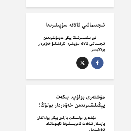
ئىجتىمائىي ئالاقە سۇپىلىرىدا
تور بىكتىمىزنىىڭ يېڭى مەزمۇنلىرىدىن
ئىجتىمائىي ئالاقە سۇپىلىرى ئارقىلىقمۇ خەۋەردار
بولالايسىز.
مۇشتەرى بولۇپ، بىكەت
يېڭىلىقلىرىدىن خەۋەردار بولۇڭ!
مۇشتەرى بولسىڭىز، بارلىق يېڭى يوللانغان
يازمىلار ئېلخەت ئادرېسىڭىزغا ئاپتوماتىك
ئەۋەتىلىدۇ.