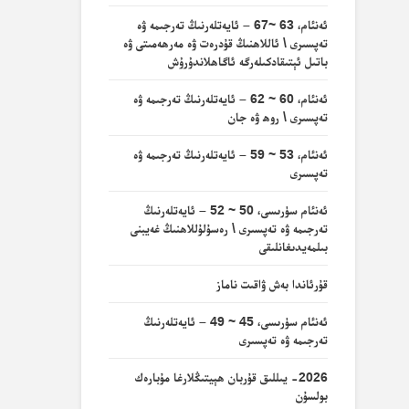
ئەنئام، 63 ~67 – ئايەتلەرنىڭ تەرجىمە ۋە
تەپسىرى \ ئاللاھنىڭ قۇدرەت ۋە مەرھەمىتى ۋە
باتىل ئېتىقادكىلەرگە ئاگاھلاندۇرۇش
ئەنئام، 60 ~ 62 – ئايەتلەرنىڭ تەرجىمە ۋە
تەپسىرى \ روھ ۋە جان
ئەنئام، 53 ~ 59 – ئايەتلەرنىڭ تەرجىمە ۋە
تەپسىرى
ئەنئام سۈرىسى، 50 ~ 52 – ئايەتلەرنىڭ
تەرجىمە ۋە تەپسىرى \ رەسۇلۇللاھنىڭ غەيبنى
بىلمەيدىغانلىقى
قۇرئاندا بەش ۋاقىت ناماز
ئەنئام سۈرىسى، 45 ~ 49 – ئايەتلەرنىڭ
تەرجىمە ۋە تەپسىرى
2026- يىللىق قۇربان ھېيتىڭلارغا مۇبارەك
بولسۇن