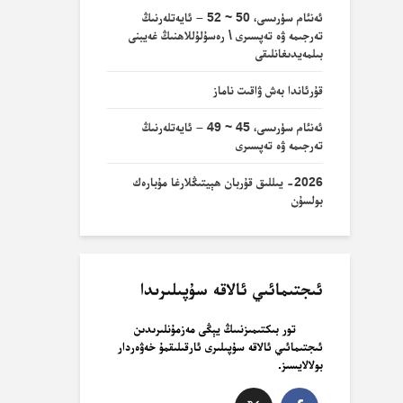
ئەنئام سۈرىسى، 50 ~ 52 – ئايەتلەرنىڭ
تەرجىمە ۋە تەپسىرى \ رەسۇلۇللاھنىڭ غەيبنى
بىلمەيدىغانلىقى
قۇرئاندا بەش ۋاقىت ناماز
ئەنئام سۈرىسى، 45 ~ 49 – ئايەتلەرنىڭ
تەرجىمە ۋە تەپسىرى
2026- يىللىق قۇربان ھېيتىڭلارغا مۇبارەك
بولسۇن
ئىجتىمائىي ئالاقە سۇپىلىرىدا
تور بىكتىمىزنىىڭ يېڭى مەزمۇنلىرىدىن
ئىجتىمائىي ئالاقە سۇپىلىرى ئارقىلىقمۇ خەۋەردار
بولالايسىز.