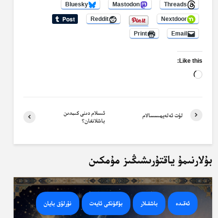
Bluesky
Mastodon
Threads
Reddit
Nextdoor
Print
Email
Like this:
Loading…
ئىسلام دىنى كىمدىن
لۇت ئەلەيھىسسالام
باشلانغان؟
بۇلارنىمۇ ياقتۇرىشىڭىز مۇمكىن
ئەقىدە
باشقىلار
بۈگۈنكى ئايەت
نۇرلۇق بايان