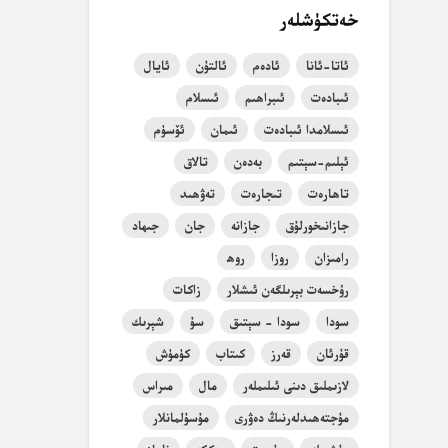
خەتكۈشلەر
ئاتا-ئانا
ئادەم
ئالتۇن
ئايال
ئىبادەت
ئىبراھىم
ئىسلام
ئىسلامدا ئىبادەت
ئىمان
ئۆسۈم
ئېلىم-سېتىم
بەدەن
تالاق
تاھارەت
تىجارەت
تەۋھىد
جازانىخورلۇق
جازانە
جان
جىھاد
رامىزان
روزا
روھ
رۇخسەت بېرىلگەن ئىشلار
زاكات
سودا
سودا - سېتىق
سۇ
شېرىك
قۇرئان
قەرز
كىتاب
كۈمۈش
لازىملىق دىنى ئىلىملەر
مال
مىراس
مۇجتەھىدلەرنىڭ دەۋرى
مۇسۇلمانلار