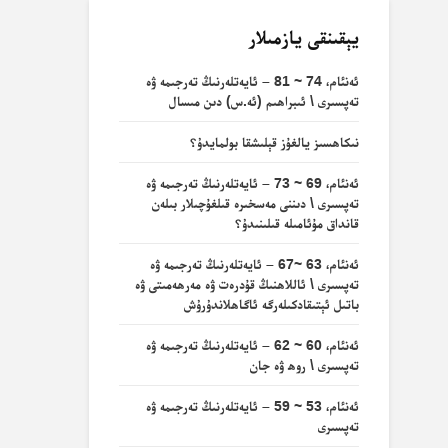
يېقىنقى يازمىلار
ئەنئام، 74 ~ 81 – ئايەتلەرنىڭ تەرجىمە ۋە
تەپسىرى \ ئىبراھىم (ئە.س) دىن مىسال
نىكاھسىز يالغۇز قېلىشقا بولمايدۇ؟
ئەنئام، 69 ~ 73 – ئايەتلەرنىڭ تەرجىمە ۋە
تەپسىرى \ دىننى مەسخىرە قىلغۇچىلار بىلەن
قانداق مۇئامىلە قىلىنىدۇ؟
ئەنئام، 63 ~67 – ئايەتلەرنىڭ تەرجىمە ۋە
تەپسىرى \ ئاللاھنىڭ قۇدرەت ۋە مەرھەمىتى ۋە
باتىل ئېتىقادكىلەرگە ئاگاھلاندۇرۇش
ئەنئام، 60 ~ 62 – ئايەتلەرنىڭ تەرجىمە ۋە
تەپسىرى \ روھ ۋە جان
ئەنئام، 53 ~ 59 – ئايەتلەرنىڭ تەرجىمە ۋە
تەپسىرى