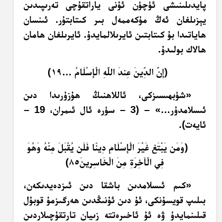
پايدىلىنىشى ئۈچۈن ئۇنى ياراتقۇچى تەرىپىدىن
يېزىلغان ئەڭ مۇكەممەل بىر كىتابتۇر. ئىنسان
ھاياتىدا بۇ كىتابتىن ئايرىلالمايدۇ. ئايرىلغان ھامان
ھالاك بولىدۇ.
﴿إِنَّ الدِّينَ عِندَ اللَّهِ الْإِسْلَامُ …١٩﴾
«شۈبھىسىزكى، ئاللاھنىڭ ھۇزۇرىدا دىن
ئىسلامدۇر…» – (3 – سۈرە ئال ئىمران، 19 –
ئايەت).
﴿وَمَن يَبْتَغِ غَيْرَ الْإِسْلَامِ دِينًا فَلَن يُقْبَلَ مِنْهُ وَهُوَ
فِي الْآخِرَةِ مِنَ الْخَاسِرِينَ٨٥﴾
«كىم ئىسلامدىن باشقا دىن ئىزدەيدىكەن،
بىلىپ قويسۇنكى، ئۇ دىن ئۇنىڭدىن ھەرگىزمۇ قوبۇل
قىلىنمايدۇ ۋە ئۇ ئاخىرەتتە زىيان تارتقۇچىلاردىن