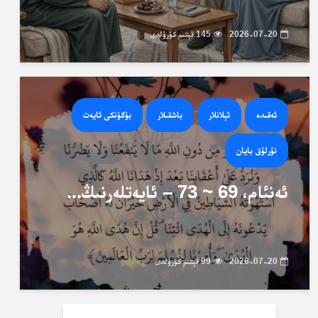
2026-07-20
145 قېتىم كۆرۈلدى
ئەقىدە
ئېلانلار
باشقىلار
بۈگۈنكى ئايەت
نۇرلۇق بايان
ئەنئام، 69 ~ 73 – ئايەتلەرنىڭ...
2026-07-20
99 قېتىم كۆرۈلدى