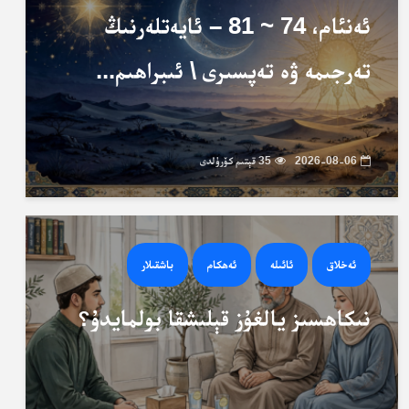
ئەنئام، 74 ~ 81 – ئايەتلەرنىڭ
تەرجىمە ۋە تەپسىرى \ ئىبراھىم...
2026-08-06
35 قېتىم كۆرۈلدى
ئەخلاق
ئائىلە
ئەھكام
باشقىلار
نىكاھسىز يالغۇز قېلىشقا بولمايدۇ؟