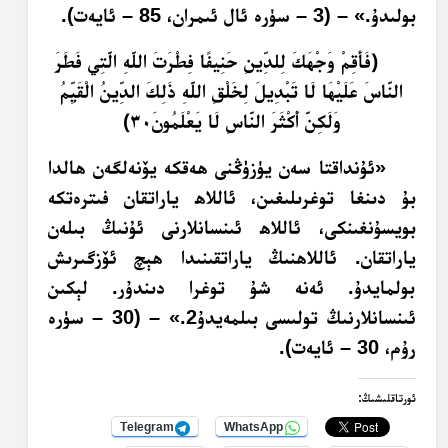
بولىدۇ.‏» – (3 – سۈرە ئال ئىمران، 85 – ئايەت).
﴿فَأَقِمْ وَجْهَكَ لِلدِّينِ حَنِيفًا فِطْرَتَ اللَّهِ الَّتِي فَطَرَ
النَّاسَ عَلَيْهَا لَا تَبْدِيلَ لِخَلْقِ اللَّهِ ذَلِكَ الدِّينُ الْقَيِّمُ
وَلَكِنَّ أَكْثَرَ النَّاسِ لَا يَعْلَمُونَ٣٠﴾
«ئۇنداقتا سەن يۈزۈڭنى ھەقكە يۆنەلگەن ھالدا
بۇ دىنغا توغرىلىغىن، ئاللاھ ياراتقان فىترەتكە
بويسۇنغىنكى، ئاللاھ ئىنسانلارنى ئۇنىڭ بىلەن
ياراتقان. ئاللاھنىڭ ياراتقىنىدا ھېچ ئۆزگىرىش
بولمايدۇ. ئەنە شۇ توغرا دىندۇر. لېكىن
ئىنسانلارنىڭ تولىسى بىلمەيدۇ2.» – (30 – سۈرە
رۇم، 30 – ئايەت).
ئورتاقلىشىڭ:
Telegram
WhatsApp