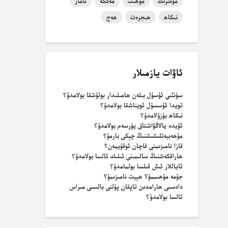
مۇشرىك
مۇھىت
مەككە
ناماز
نىكاھ
ھىجرەت
ھەج
ئاۋات يازمىلار
سۈنئىي ئۇسۇل بىلەن ھامىلىدار بولۇشقا بولامدۇ؟
تويدا ئۇسسۇل ئويناشقا بولامدۇ؟
نىكاھ بۇزۇلامدۇ؟
ئۆيدە يالاڭۋاشتاق يۈرسەم بولامدۇ؟
مۇھەببەتلىشىشنىڭ چېكى بارمۇ؟
قازا نامىزىمنى قاچان ئوقۇيمەن؟
ھاراقكەشنىڭ سالىمىنى ئىلىك ئالسا بولامدۇ؟
ئاياللار ئىش قىلسا بولمامدۇ؟
جۈمە مۇھىممۇ؟ ھېيت نامىزىمۇ؟
دادىسى ھارامدىن تاپقان پۇلنى بالىسى مىراس
ئالسا بولامدۇ؟