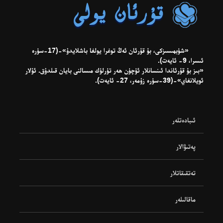
«شۈبھىسىزكى، بۇ قۇرئان ئەڭ توغرا يولغا باشلايدۇ»-(17-سۈرە
ئىسرا، 9- ئايەت).
«بىز بۇ قۇرئاندا ئىنسانلار ئۈچۈن ھەر تۈرلۈك مىسالنى بايان قىلدۇق. ئۇلار
ئويلانغاي»-(39-سۈرە زۇمەر، 27- ئايەت).
ئىبادەتلەر
پەتىۋالار
تەتقىقاتلار
ماقالىلەر