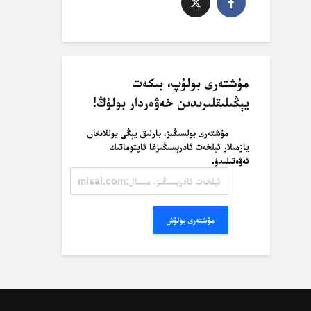
مۇشتەرى بولۇپ، بىكەت
يېڭىلىقلىرىدىن خەۋەردار بولۇڭ!
مۇشتەرى بولسىڭىز، بارلىق يېڭى يوللانغان
يازمىلار ئېلخەت ئادرېسىڭىزغا ئاپتوماتىك
ئەۋەتىلىدۇ.
ئېلخەت
ئادرېسىڭىز.
مىسال:
misal@misal.com
مۇشتەرى بولۇش