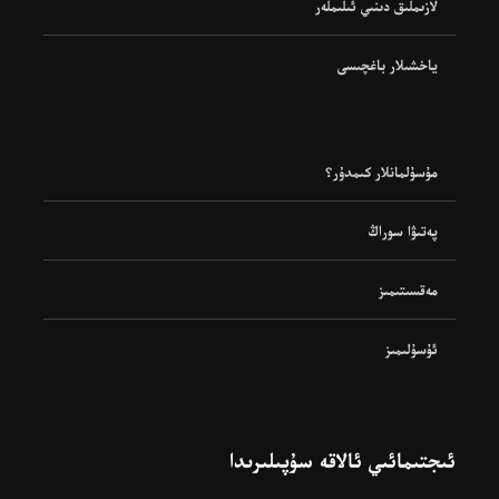
لازىملىق دىنىي ئىلىملەر
ياخشىلار باغچىسى
مۇسۇلمانلار كىمدۇر؟
پەتىۋا سوراڭ
مەقسىتىمىز
ئۇسۇلىمىز
ئىجتىمائىي ئالاقە سۇپىلىرىدا