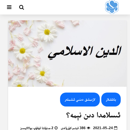
باشقىلار
لازىملىق دىنىي ئىلىملەر
ئىسلامدا دىن نېمە؟
2021-05-24
386 قېتىم كۆرۈلدى
2 مىنۇتتا ئوقۇپ بولالايسىز