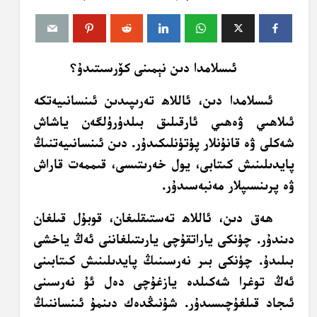
ئىسلامدا دىن نېمىنى كۆرسىتىدۇ؟
ئىسلامدا دىن، ئاللاھ تەرىپىدىن ئىنسانىيەتكە
ئىلاھىي ۋەھىي ئارقىلىق بىلدۈرۈلگەن ياشاش
شەكلى ۋە قانۇنلار پۈتۈنلىكىدۇر. دىن ئىنسانىيەتنىڭ
پايدىلىنىش كىتابى، يول خەرىتىسى، قىممەت قاراش
ۋە پرىنسىپلار مەنبەسىدۇر.
ھەق دىن، ئاللاھ تەستىقلىغان، قوبۇل قىلغان
دىندۇر. چۈنكى ياراتقۇچى يارىتىلغاننى ئەڭ ياخشى
بىلىدۇ. چۈنكى بىر نەرسىنىڭ پايدىلىنىش كىتابىنى
ئەڭ توغرا شەكىلدە يازغۇچى دەل ئۇ نەرسىنى
ئىجاد قىلغۇچىسىدۇر. شۇنىڭدەك دىنمۇ ئىنساننىڭ