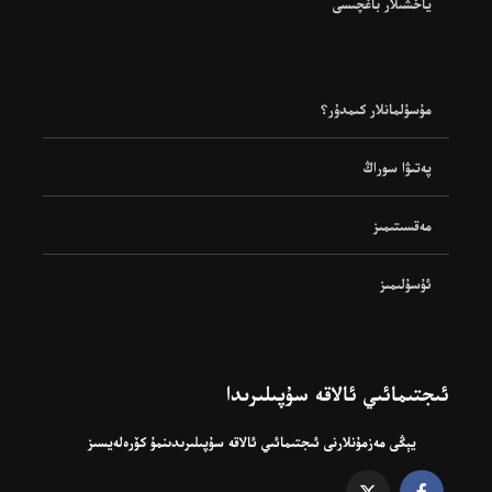
ياخشىلار باغچىسى
مۇسۇلمانلار كىمدۇر؟
پەتىۋا سوراڭ
مەقسىتىمىز
ئۇسۇلىمىز
ئىجتىمائىي ئالاقە سۇپىلىرىدا
يېڭى مەزمۇنلارنى ئىجتىمائىي ئالاقە سۇپىلىرىدىنمۇ كۆرەلەيسىز