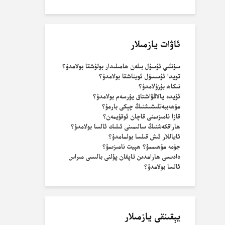
ئاۋات يازمىلار
سۈنئىي ئۇسۇل بىلەن ھامىلىدار بولۇشقا بولامدۇ؟
تويدا ئۇسسۇل ئويناشقا بولامدۇ؟
نىكاھ بۇزۇلامدۇ؟
ئۆيدە يالاڭۋاشتاق يۈرسەم بولامدۇ؟
مۇھەببەتلىشىشنىڭ چېكى بارمۇ؟
قازا نامىزىمنى قاچان ئوقۇيمەن؟
ھاراقكەشنىڭ سالىمىنى ئىلىك ئالسا بولامدۇ؟
ئاياللار ئىش قىلسا بولمامدۇ؟
جۈمە مۇھىممۇ؟ ھېيت نامىزىمۇ؟
دادىسى ھارامدىن تاپقان پۇلنى بالىسى مىراس
ئالسا بولامدۇ؟
يېقىنقى يازمىلار