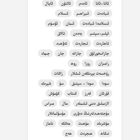
ئاتا-ئانا
ئادەم
ئالتۇن
ئايال
ئىبادەت
ئىبراھىم
ئىسلام
ئىسلامدا ئىبادەت
ئىمان
ئۆسۈم
ئېلىم-سېتىم
بەدەن
تالاق
تاھارەت
تىجارەت
تەۋھىد
جازانىخورلۇق
جازانە
جان
جىھاد
رامىزان
روزا
روھ
رۇخسەت بېرىلگەن ئىشلار
زاكات
سودا
سودا - سېتىق
سۇ
شېرىك
قۇرئان
قەرز
كىتاب
كۈمۈش
لازىملىق دىنى ئىلىملەر
مال
مىراس
مۇجتەھىدلەرنىڭ دەۋرى
مۇسۇلمانلار
مۇشرىك
مۇھىت
مەككە
ناماز
نىكاھ
ھىجرەت
ھەج