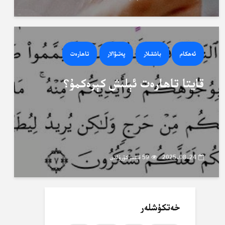
ئەھكام
باشقىلار
پەتىۋالار
تاھارەت
قايتا تاھارەت ئېلىش كېرەكمۇ؟
2025-08-24
59 قېتىم كۆرۈلدى
خەتكۈشلەر