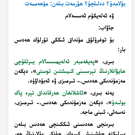
بۇلامدۇ؟ دەلىلچۇ؟ ھۆرمەت بىلەن: مۇھەممەت
ۋە ئەلەيكۇم ئەسسەلام
جاۋاب:
بۇ توغرۇلۇق مۇنداق ئىككى تۈرلۈك ھەدىس
بار:
بىرى، «
پەيغەمبەر ئەلەيھىسسالام يىرتقۇچى
ھايۋانلارنىڭ تېرىسىنى كىيىشتىن توستى
»، دېگەن
مەزمۇندىكى ھەدىس.- تىرمىزى ۋە ئەبۇداۋۇد.
يەنە بىرى، «
ئاشلانغان ھەرقانداق تېرە پاك
بولىدۇ
»، دېگەن مەزمۇندىكى ھەدىس.- تىرمىزى،
نەسەئى، ئىبنى ماجە.
بىرىنچى ھەدىسنى ئىككىنچى ھەدىس بىلەن
بىرلىكتە چۈشىنىش كېرەك. چۈنكى بۇلارنىڭ ھەر