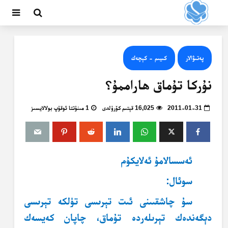
پەتىۋالار
كىيىم - كېچەك
نۇركا تۇماق ھاراممۇ؟
2011-01-31
16,025 قېتىم كۆرۈلدى
1 مىنۇتتا ئوقۇپ بولالايسىز
ئەسسالامۇ ئەلايكۇم
سوئال:
سۇ چاشقىىنى ئىت تېرىسى تۈلكە تېرىسى
دېگەندەك تېرىلەردە تۇماق، چاپان كەيسەك