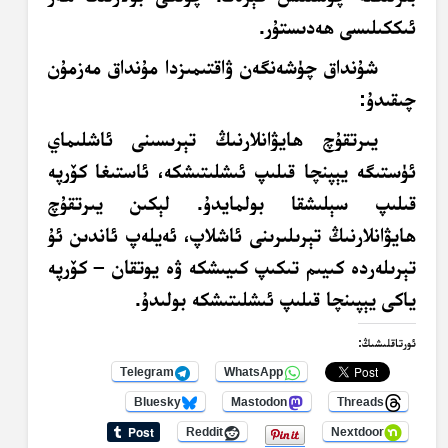
ئىككىلىسى ھەدىستۇر.
شۇنداق چۈشەنگەن ۋاقتىمىزدا مۇنداق مەزمۇن
چىقىدۇ:
يىرتقۇچ ھايۋانلارنىڭ تېرىسىنى ئاشلىماي
ئۈستىگە يېپنچا قىلىپ ئىشلىتىشكە، ئاستىغا كۆرپە
قىلىپ سېلىشقا بولمايدۇ. لېكىن يىرتقۇچ
ھايۋانلارنىڭ تېرىلىرىنى ئاشلاپ، ئەيلەپ ئاندىن ئۇ
تېرىلەردە كىيىم تىكىپ كىيىشكە ۋە يوتقان – كۆرپە
ياكى يېپىنچا قىلىپ ئىشلىتىشكە بولىدۇ.
ئورتاقلىشىڭ:
Telegram
WhatsApp
Bluesky
Mastodon
Threads
Reddit
Nextdoor