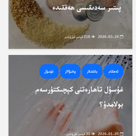
پىتىر سەدىقىسى ھەققىدە
2026-03-16
218 قېتىم كۆرۈلدى
ئەھكام
باشقىلار
پەتىۋالار
غۇسۇل
غۇسۇل تاھارەتنى كېچىكتۈرسەم
بولامدۇ؟
2026-01-20
31 قېتىم كۆرۈلدى