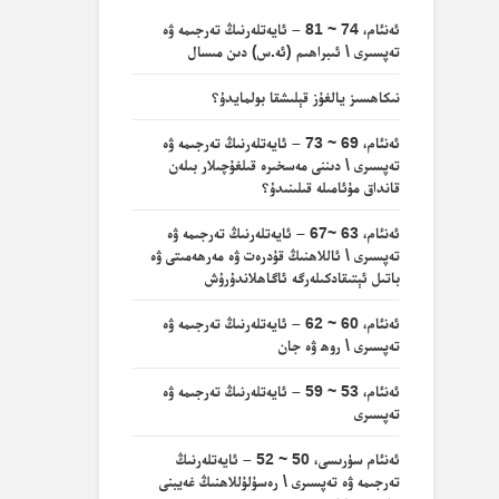
ئەنئام، 74 ~ 81 – ئايەتلەرنىڭ تەرجىمە ۋە
تەپسىرى \ ئىبراھىم (ئە.س) دىن مىسال
نىكاھسىز يالغۇز قېلىشقا بولمايدۇ؟
ئەنئام، 69 ~ 73 – ئايەتلەرنىڭ تەرجىمە ۋە
تەپسىرى \ دىننى مەسخىرە قىلغۇچىلار بىلەن
قانداق مۇئامىلە قىلىنىدۇ؟
ئەنئام، 63 ~67 – ئايەتلەرنىڭ تەرجىمە ۋە
تەپسىرى \ ئاللاھنىڭ قۇدرەت ۋە مەرھەمىتى ۋە
باتىل ئېتىقادكىلەرگە ئاگاھلاندۇرۇش
ئەنئام، 60 ~ 62 – ئايەتلەرنىڭ تەرجىمە ۋە
تەپسىرى \ روھ ۋە جان
ئەنئام، 53 ~ 59 – ئايەتلەرنىڭ تەرجىمە ۋە
تەپسىرى
ئەنئام سۈرىسى، 50 ~ 52 – ئايەتلەرنىڭ
تەرجىمە ۋە تەپسىرى \ رەسۇلۇللاھنىڭ غەيبنى