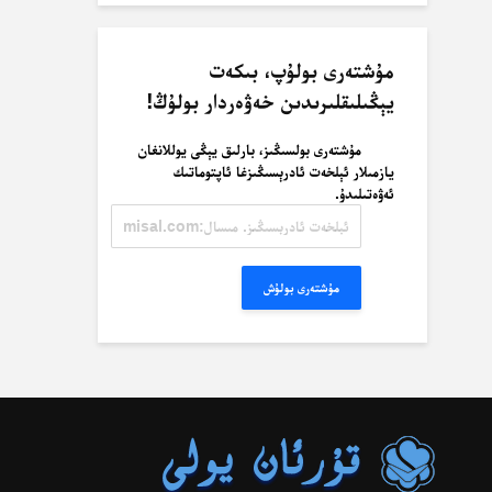
مۇشتەرى بولۇپ، بىكەت
يېڭىلىقلىرىدىن خەۋەردار بولۇڭ!
مۇشتەرى بولسىڭىز، بارلىق يېڭى يوللانغان
يازمىلار ئېلخەت ئادرېسىڭىزغا ئاپتوماتىك
ئەۋەتىلىدۇ.
ئېلخەت
ئادرېسىڭىز.
مىسال:
misal@misal.com
مۇشتەرى بولۇش