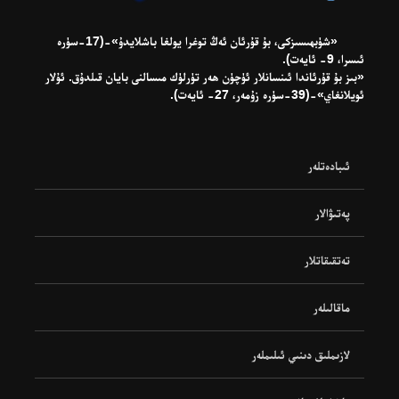
«شۈبھىسىزكى، بۇ قۇرئان ئەڭ توغرا يولغا باشلايدۇ»-(17-سۈرە
ئىسرا، 9- ئايەت).
«بىز بۇ قۇرئاندا ئىنسانلار ئۈچۈن ھەر تۈرلۈك مىسالنى بايان قىلدۇق. ئۇلار
ئويلانغاي»-(39-سۈرە زۇمەر، 27- ئايەت).
ئىبادەتلەر
پەتىۋالار
تەتقىقاتلار
ماقالىلەر
لازىملىق دىنىي ئىلىملەر