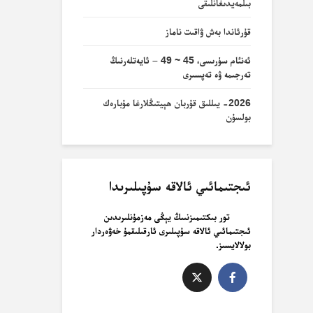
بىلمەيدىغانلىقى
قۇرئاندا بەش ۋاقىت ناماز
ئەنئام سۈرىسى، 45 ~ 49 – ئايەتلەرنىڭ
تەرجىمە ۋە تەپسىرى
2026- يىللىق قۇربان ھېيتىڭلارغا مۇبارەك
بولسۇن
ئىجتىمائىي ئالاقە سۇپىلىرىدا
تور بىكتىمىزنىىڭ يېڭى مەزمۇنلىرىدىن
ئىجتىمائىي ئالاقە سۇپىلىرى ئارقىلىقمۇ خەۋەردار
بولالايسىز.