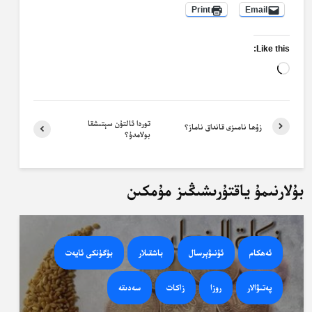
Print
Email
Like this:
Loading…
توردا ئالتۇن سېتىشقا
زۇھا نامىزى قانداق ناماز؟
بولامدۇ؟
بۇلارنىمۇ ياقتۇرىشىڭىز مۇمكىن
ئەھكام
ئۇنىۋېرسال
باشقىلار
بۈگۈنكى ئايەت
پەتىۋالار
روزا
زاكات
سەدىقە