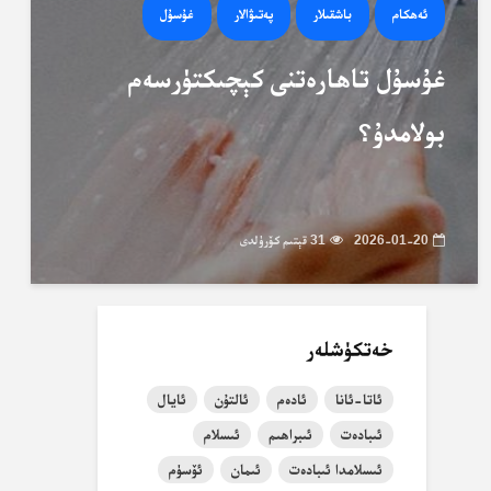
ئەھكام
باشقىلار
پەتىۋالار
غۇسۇل
غۇسۇل تاھارەتنى كېچىكتۈرسەم
بولامدۇ؟
2026-01-20
31 قېتىم كۆرۈلدى
خەتكۈشلەر
ئاتا-ئانا
ئادەم
ئالتۇن
ئايال
ئىبادەت
ئىبراھىم
ئىسلام
ئىسلامدا ئىبادەت
ئىمان
ئۆسۈم