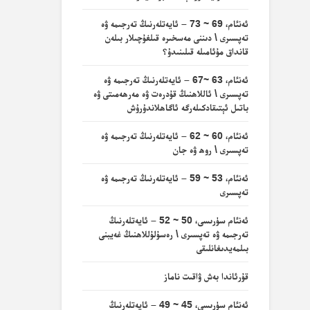
ئەنئام، 69 ~ 73 – ئايەتلەرنىڭ تەرجىمە ۋە
تەپسىرى \ دىننى مەسخىرە قىلغۇچىلار بىلەن
قانداق مۇئامىلە قىلىنىدۇ؟
ئەنئام، 63 ~67 – ئايەتلەرنىڭ تەرجىمە ۋە
تەپسىرى \ ئاللاھنىڭ قۇدرەت ۋە مەرھەمىتى ۋە
باتىل ئېتىقادكىلەرگە ئاگاھلاندۇرۇش
ئەنئام، 60 ~ 62 – ئايەتلەرنىڭ تەرجىمە ۋە
تەپسىرى \ روھ ۋە جان
ئەنئام، 53 ~ 59 – ئايەتلەرنىڭ تەرجىمە ۋە
تەپسىرى
ئەنئام سۈرىسى، 50 ~ 52 – ئايەتلەرنىڭ
تەرجىمە ۋە تەپسىرى \ رەسۇلۇللاھنىڭ غەيبنى
بىلمەيدىغانلىقى
قۇرئاندا بەش ۋاقىت ناماز
ئەنئام سۈرىسى، 45 ~ 49 – ئايەتلەرنىڭ