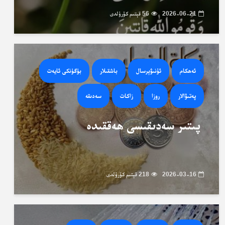
2026-06-21
56 قېتىم كۆرۈلدى
ئەھكام
ئۇنىۋېرسال
باشقىلار
بۈگۈنكى ئايەت
پەتىۋالار
روزا
زاكات
سەدىقە
پىتىر سەدىقىسى ھەققىدە
2026-03-16
218 قېتىم كۆرۈلدى