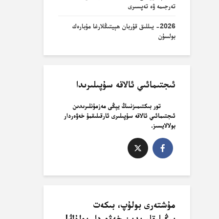
تەرجىمە ۋە تەپسىرى
2026- يىللىق قۇربان ھېيتىڭلارغا مۇبارەك
بولسۇن
ئىجتىمائىي ئالاقە سۇپىلىرىدا
تور بىكتىمىزنىىڭ يېڭى مەزمۇنلىرىدىن
ئىجتىمائىي ئالاقە سۇپىلىرى ئارقىلىقمۇ خەۋەردار
بولالايسىز.
مۇشتەرى بولۇپ، بىكەت
يېڭىلىقلىرىدىن خەۋەردار بولۇڭ!