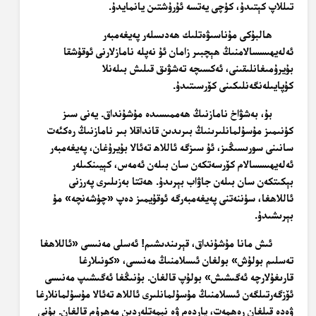
تىللاپ كېتىدۇ، كۈچى يەتسە ئۇرۇشتىن يانمايدۇ.
ھالبۇكى مۇناسىۋەتلىك ھەدىسلەر پەيغەمبەر
ئەلەيھىسسالامنىڭ ھېچبىر زامان ئۇ نەپلە نامازلارنى ئوقۇشقا
بۇيرۇمىغانلىقىنى، ئەكسىچە تەشۋىق قىلىش بىلەنلا
كۇپايىلەنگەنلىكىنى كۆرسىتىدۇ.
بۇ، بەشۋاخ نامازنىڭ ھەممىسىدە مۇشۇنداق. يەنى سىز
كۈنىمىز مۇسۇلمانلىرىنىڭ بىرىدىن قانداقلا بىر نامازنىڭ رەكئەت
سانىنى سورىسىڭىز، ئۇ سىزگە ئاللاھ تەئالا بۇيرۇغان، پەيغەمبەر
ئەلەيھىسسالام كۆرسەتكەن سان بىلەن ئەمەس، كېيىنكىلەر
بېكىتكەن سان بىلەن جاۋاب بېرىدۇ. ھەتتا بەزىلىرى پەرزنى
ئاللاھغا، سۈننەتنى پەيغەمبەرگە ئوقۇيمىز دەپ «چۈشەنچە» مۇ
بېرىشىدۇ.
ئىش مانا مۇشۇنداق، قېرىندىشىم! ئەسلى مەنىسى «ئاللاھغا
تەسلىم بولۇش» بولغان ئىسلامنىڭ مەنىسى، «كونىلارغا
قارىغۇلارچە ئەگىشىش» بولۇپ قالغان. بۇنىڭغا ئەگىشىپ مەنىسى
ئۆزگەرتىلگەن ئىسلامنىڭ مۇسۇلمانلىرى ئاللاھ تەئالا مۇسۇلمانلارغا
ۋەدە قىلغان رەھمەت، ياردەم ۋە نېمەتلەردىن مەھرۇم قالغان. بۇنى