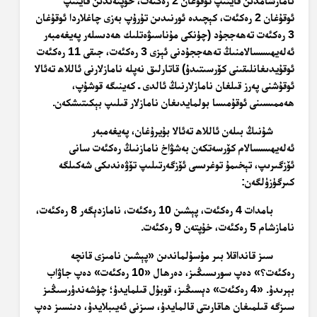
نامازشامدىن قايتىپ ئوقۇغان 2 رەكئەت، خۇپتەندىن قايتىپ
ئوقۇغان 2 رەكئەت، كېچىدە ئورنىدىن تۇرۇپ بەزى چاغلاردا ئوقۇغان
3 رەكئەت تەھەججۇد (چۈنكى مۇناسىۋەتلىك ھەدىسلەر پەيغەمبەر
ئەلەيھىسسالامنىڭ تەھەججۇدنى ئېزى 3 رەكئەت، جىقى 11 رەكئەت
ئوقۇيدىغانلىقىنى كۆرسىتىدۇ) قاتارلىق نەپلە نامازلارنى ئاللاھ تەئالا
ئوقۇشنى پەرز قىلغان نامازلارنىڭ ئالدى ـ كەينىگە قوشۇپ،
ھەممىسىنى ئوقۇمىسا بولمايدىغان نامازلار قىلىپ بېكىتىشكەن.
شۇنىڭ بىلەن ئاللاھ تەئالا بۇيرۇغان، پەيغەمبەر
ئەلەيھىسسالام كۆرسەتكەن بەشۋاخ نامازنىڭ رەكئەت سانى
ئۆزگىرىپ، تېخىمۇ توغرىسى ئۆزگەرتىلىپ تۆۋەندىكى شەكىلگە
كىرگۈزۈلگەن:
بامدات 4 رەكئەت، پېشىن 10 رەكئەت، نامازدېگەر 8 رەكئەت،
نامازشام 5 رەكئەت، خۇپتەن 9 رەكئەت.
سىز قانداقلا بىر مۇسۇلماندىن «پېشىن نامىزى قانچە
رەكئەت؟» دەپ سورىسىڭىز، دەرھال «10 رەكئەت» دەپ جاۋاب
بېرىدۇ. «4 رەكئەت» دېسىڭىز، قوبۇل قىلمايدۇ؛ چۈشەندۈرسىڭىز
سىزگە قىلمىغان ھاقارىتى قالمايدۇ، سىزنى ئەيىبلايدۇ، دىنسىز دەپ