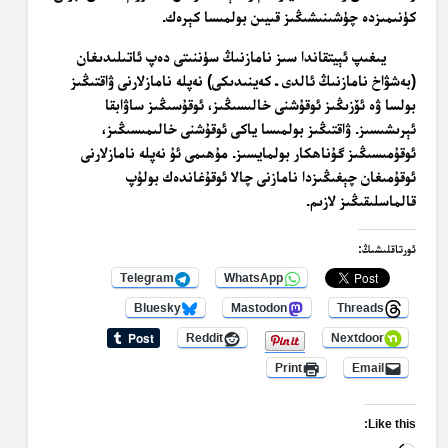
كۈنىمىزدە چۈشىنىشىڭىز قىيىن بولمىسا كېرەك.
يىغىپ ئېيتقاندا سىز نامازنىڭ سۈننىتى دەپ ئاتىلىدىغان
(بەشۋاخ نامازنىڭ ئالدى ـ كەينىدىكى) نەپلە نامازلارنى ۋاقتىڭىز
بولسا ۋە ئۆزىڭىز ئوقۇشنى خالىسىڭىز، ئوقۇسىڭىز ساۋابقا
ئېرىشىسىز. ۋاقتىڭىز بولمىسا ياكى ئوقۇشنى خالىمىسىڭىز،
ئوقۇمىسىڭىز گۇناھكار بولمايسىز. مۇھىمى ئۇ نەپلە نامازلارنى
ئوقۇمىغان چېغىڭىزدا نامازنى چالا ئوقۇغاندەك بولۇپ
قالماسلىقىڭىز لازىم.
ئورتاقلىشىڭ:
Telegram
WhatsApp
Bluesky
Mastodon
Threads
Reddit
Nextdoor
Print
Email
Like this: