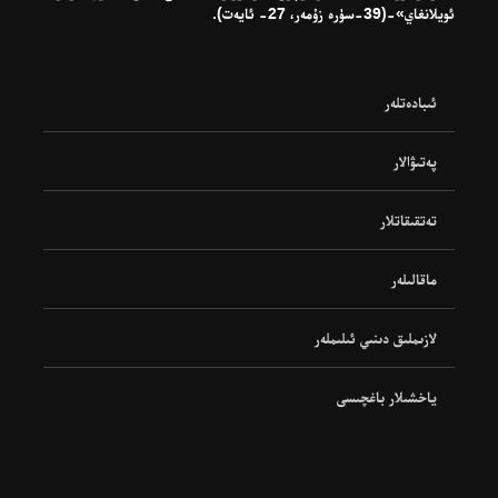
ئويلانغاي»-(39-سۈرە زۇمەر، 27- ئايەت).
ئىبادەتلەر
پەتىۋالار
تەتقىقاتلار
ماقالىلەر
لازىملىق دىنىي ئىلىملەر
ياخشىلار باغچىسى