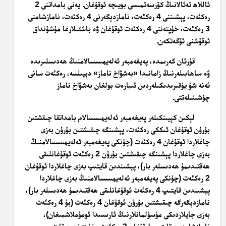
ئاللاھ تەئالانىڭ كۆرسەتمىسى بويىچە ئوقۇغان. يەنى بامداتنى 2
رەكئەت، پېشىننى 4 رەكئەت، نامازدېگەرنى 4 رەكئەت، نامازشامنى
3 رەكئەت، خۇپتەننى 4 رەكئەت ئوقۇغان ۋە باشقىلارغا مۇشۇنداق
ئوقۇشنى ئۆگەتكەن.
قۇرئان كەرىمدە، پەيغەمبەر ئەلەيھىسسالامنىڭ ھەدىسلىرىدە
ۋە ساھابىلەرنىڭ زامانىدا «بەشۋاخ ناماز» دېيىلسە، رەكئەت سانى
ئەنە شۇ يۇقىرىدىكىلەردىن ئىبارەت بولغان بەشۋاخ ناماز
چۈشىنىلەتتى.
لېكىن كېيىنكىلەر پەيغەمبەر ئەلەيھىسسالام بامداتقا چىقشتىن
بۇرۇن ئوقۇغان ئىككى رەكئەت، پېشىنگە چىقىشتىن بۇرۇن بەزى
چاغلاردا ئوقۇغان 4 رەكئەت (چۈنكى پەيغەمبەر ئەلەيھىسسالامنىڭ
بەزى چاغلاردا پېشىنگە چىقىشتىن بۇرۇن 2 رەكئەت ئوقۇغانلىقى
ھەققىدىمۇ ھەدىسلەر بار)، پېشىندىن قايتىپ بەزى چاغلاردا ئوقۇغان
2 رەكئەت (چۈنكى پەيغەمبەر ئەلەيھىسسالامنىڭ بەزى چاغلاردا
پېشىندىن قايتىپ 4 رەكئەت ئوقۇغانلىقى ھەققىدىمۇ ھەدىسلەر بار)،
نامازدېگەرگە چىقىشتىن بۇرۇن ئوقۇغان 4 رەكئەت (بۇ 4 رەكئەت
بەزى جايلاردىكى مۇسۇلمانلارنىڭ ئارىسىدا ئومۇملاشمىغان)،