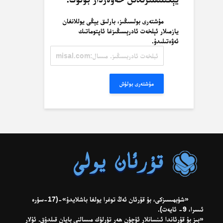
مۇشتەرى بولسىڭىز، بارلىق يېڭى يوللانغان
يازمىلار ئېلخەت ئادرېسىڭىزغا ئاپتوماتىك
ئەۋەتىلىدۇ.
ئېلخەت
ئادرېسىڭىز.
مىسال:
misal@misal.com
مۇشتەرى بولۇش
«شۈبھىسىزكى، بۇ قۇرئان ئەڭ توغرا يولغا باشلايدۇ»-(17-سۈرە
ئىسرا، 9- ئايەت).
«بىز بۇ قۇرئاندا ئىنسانلار ئۈچۈن ھەر تۈرلۈك مىسالنى بايان قىلدۇق. ئۇلار