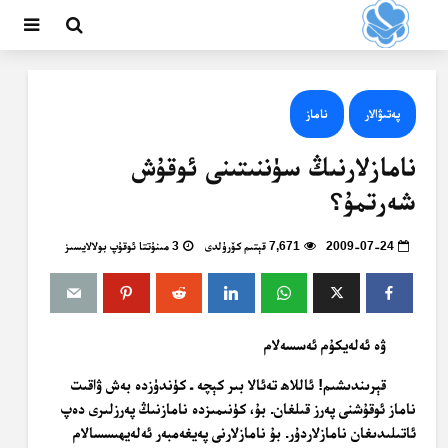
پەتىۋالار
ناماز
نامازلارنىڭ سۈننىتىنى ئوقۇش
شەرتمۇ؟
2009-07-24
7,671 قېتىم كۆرۈلدى
3 مىنۇتتا ئوقۇپ بولالايسىز
ۋە ئەلەيكۇم ئەسسەلام
قېرىندىشىم! ئاللاھ تەئالا بىر كېچە ـ كۈندۈزدە بەش ۋاقىت
ناماز ئوقۇشنى پەرز قىلغان. بۇ، كۈنىمىزدە نامازنىڭ پەرزلىرى دەپ
ئاتىلىدىغان نامازلاردۇر. بۇ نامازلارنى پەيغەمبەر ئەلەيھىسسالام