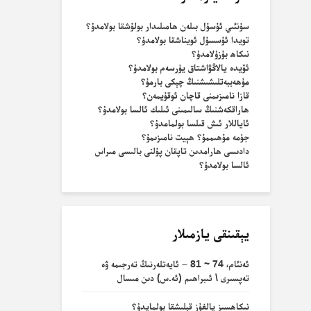
سۈنئىي ئۇسۇل بىلەن ھامىلىدار بولۇشقا بولامدۇ؟
تويدا ئۇسسۇل ئويناشقا بولامدۇ؟
نىكاھ بۇزۇلامدۇ؟
ئۆيدە يالاڭۋاشتاق يۈرسەم بولامدۇ؟
مۇھەببەتلىشىشنىڭ چېكى بارمۇ؟
قازا نامىزىمنى قاچان ئوقۇيمەن؟
ھاراقكەشنىڭ سالىمىنى ئىلىك ئالسا بولامدۇ؟
ئاياللار ئىش قىلسا بولمامدۇ؟
جۈمە مۇھىممۇ؟ ھېيت نامىزىمۇ؟
دادىسى ھارامدىن تاپقان پۇلنى بالىسى مىراس
ئالسا بولامدۇ؟
يېقىنقى يازمىلار
ئەنئام، 74 ~ 81 – ئايەتلەرنىڭ تەرجىمە ۋە
تەپسىرى \ ئىبراھىم (ئە.س) دىن مىسال
نىكاھسىز يالغۇز قېلىشقا بولمايدۇ؟