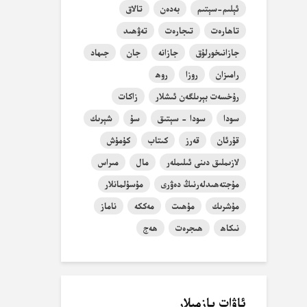
ئېلىم-سېتىم
بەدەن
تالاق
تاھارەت
تىجارەت
تەۋھىد
جازانىخورلۇق
جازانە
جان
جىھاد
رامىزان
روزا
روھ
رۇخسەت بېرىلگەن ئىشلار
زاكات
سودا
سودا - سېتىق
سۇ
شېرىك
قۇرئان
قەرز
كىتاب
كۈمۈش
لازىملىق دىنى ئىلىملەر
مال
مىراس
مۇجتەھىدلەرنىڭ دەۋرى
مۇسۇلمانلار
مۇشرىك
مۇھىت
مەككە
ناماز
نىكاھ
ھىجرەت
ھەج
ئاۋات يازمىلار