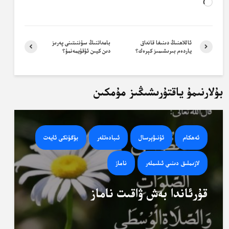
Loading…
ئاللاھنىڭ دىنىغا قانداق
بامداتنىڭ سۇننىتىنى پەرىز
ياردەم بىرىشىمىز كېرەك؟
دىن كيىن ئۇقۇيمەنمۇ؟
بۇلارنىمۇ ياقتۇرىشىڭىز مۇمكىن
ئەھكام
ئۇنىۋېرسال
ئىبادەتلەر
بۈگۈنكى ئايەت
لازىملىق دىنىي ئىلىملەر
ناماز
قۇرئاندا بەش ۋاقىت ناماز