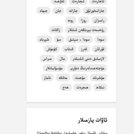
تاھارەت
تىجارەت
تەۋھىد
جازانىخورلۇق
جازانە
جان
جىھاد
رامىزان
روزا
روھ
رۇخسەت بېرىلگەن ئىشلار
زاكات
سودا
سودا - سېتىق
سۇ
شېرىك
قۇرئان
قەرز
كىتاب
كۈمۈش
لازىملىق دىنى ئىلىملەر
مال
مىراس
مۇجتەھىدلەرنىڭ دەۋرى
مۇسۇلمانلار
مۇشرىك
مۇھىت
مەككە
ناماز
نىكاھ
ھىجرەت
ھەج
ئاۋات يازمىلار
سۈنئىي ئۇسۇل بىلەن ھامىلىدار بولۇشقا بولامدۇ؟