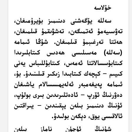
خۇلاسە
سەللە يۆگەشنى دىنىمىز بۇيرۇمىغان،
تەۋسىيەمۇ ئەتمىگەن، تەشۋىقمۇ قىلمىغان،
ھەتتا تەرغىبمۇ قىلمىغان. شۇڭا ئىمامە
(سەللە) مەسىلىسى ھەدىس كىتابلىرىدا
كىتابۇسسالاتتا ئەمەس، كىتابۇللىباس يەنى
كىيىم – كېچەك كىتابىدا زىكىر قىلىنىدۇ. بۇ،
ئىمامە پەيغەمبەر ئەلەيھىسسالام ياشىغان
دەۋرنىڭ ئۆرپ – ئادەتلىرىدىن بىرى بولۇپ،
ئۇنىڭ دىنىمىز بىلەن يېقىندىن – يىراقتىن
ئالاقىسى يوق، دېگەن بولىدۇ.
شۇنىڭ ئۈچۈن ناماز بىلەن