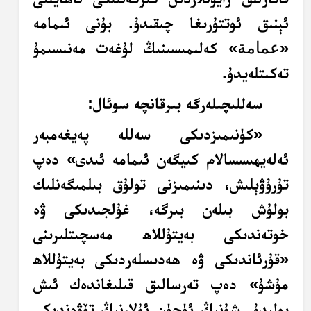
ئېنىق ئوتتۇرىغا چىقىدۇ. بۇنى ئىمامە
«
عمامة
» كەلىمىسىنىڭ لۇغەت مەنىسىمۇ
تەكىتلەيدۇ.
سەللىچىلەرگە بىرقانچە سوئال:
«كۈنىمىزدىكى سەللە پەيغەمبەر
ئەلەيھىسسالام كىيگەن ئىمامە ئىدى» دەپ
تۇرۇۋېلىش، دىنىمىزنى تولۇق بىلمىگەنلىك
بولۇش بىلەن بىرگە، غۇلجىدىكى ۋە
خوتەندىكى بەيتۇللاھ مەسچىتلىرىنى
«قۇرئاندىكى ۋە ھەدىسلەردىكى بەيتۇللاھ
مۇشۇ» دەپ تەرسالىق قىلىغاندەك ئىش
بولىدۇ. شۇنىڭ ئۈچۈن ئۇلارنىڭ تۆۋەندىكى