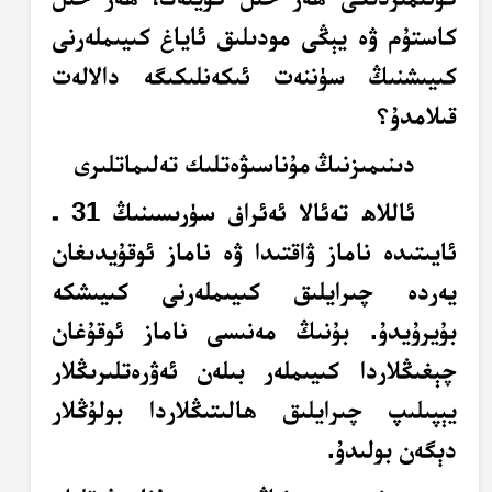
كاستۇم ۋە يېڭى مودىلىق ئاياغ كىيىملەرنى
كىيىشنىڭ سۈننەت ئىكەنلىكىگە دالالەت
قىلامدۇ؟
دىنىمىزنىڭ
مۇناسىۋەتلىك تەلىماتلىرى
ئاللاھ تەئالا ئەئراف سۈرىسىنىڭ 31 ـ
ئايىتىدە ناماز ۋاقتىدا ۋە ناماز ئوقۇيدىغان
يەردە چىرايلىق كىيىملەرنى كىيىشكە
بۇيرۇيدۇ. بۇنىڭ مەنىسى ناماز ئوقۇغان
چېغىڭلاردا كىيىملەر بىلەن ئەۋرەتلىرىڭلار
يېپىلىپ چىرايلىق ھالىتىڭلاردا بولۇڭلار
دېگەن بولىدۇ.