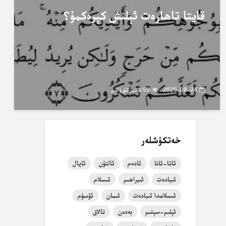
قايتا تاھارەت ئېلىش كېرەكمۇ؟
2025-08-24
59 قېتىم كۆرۈلدى
خەتكۈشلەر
ئاتا-ئانا
ئادەم
ئالتۇن
ئايال
ئىبادەت
ئىبراھىم
ئىسلام
ئىسلامدا ئىبادەت
ئىمان
ئۆسۈم
ئېلىم-سېتىم
بەدەن
تالاق