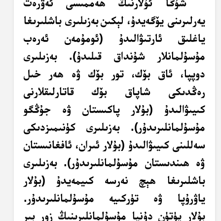
شۇڭا ئۇلارنىڭ ھەممىسى ئەۋرەت
يەرلىرىنى يۆگەيدۇ، لېكىن
بەزىلىرى باشلىرىغا
ياغلىق ئارتىۋالىدۇ (ئومۇمەن ئەرەب
مۇسۇلمانلار شۇنداق قىلىدۇ). بەزىلىرى
دوپپا، ئاق بۆك، تور بۆك ۋە ھەر خىل
رەڭدىكى شاپاق بۆك قاتارلىقلارنى
كىيىۋالىدۇ (بۇلار پاكىستان ۋە جۇڭگو
مۇسۇلمانلىرىدۇر). بەزىلىرى كۈنىمىزدىكى
سەللىنى كىيىۋالىدۇ (بۇلار ئىران، ئافغانىستان
ۋە ھىندىستان مۇسۇلمانلىرىدۇر). بەزىلىرى
باشلىرىغا ھېچ نەرسە كىيمەيدۇ (بۇلار
ياۋرۇپا ۋە تۈركىيە مۇسۇلمانلىرىدۇر.
بۇلار پۈتۈن دۇنيا مۇسۇلمانلىرىنىڭ زور بىر