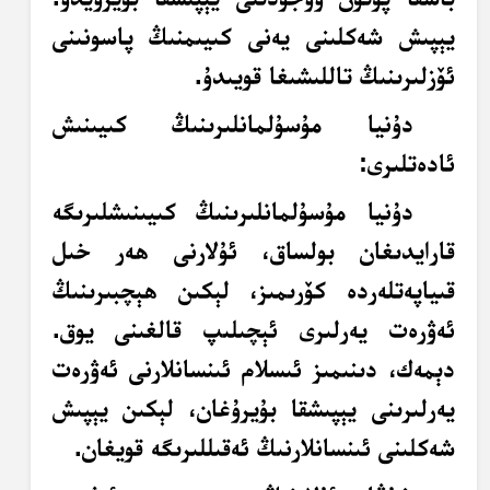
يېپىش شەكلىنى يەنى كىيىمنىڭ پاسونىنى
ئۆزلىرىنىڭ تاللىشىغا قويىدۇ.
دۇنيا مۇسۇلمانلىرىنىڭ كىيىنىش
ئادەتلىرى:
دۇنيا مۇسۇلمانلىرىنىڭ كىيىنىشلىرىگە
قارايدىغان بولساق، ئۇلارنى ھەر خىل
قىياپەتلەردە كۆرىمىز، لېكىن ھېچبىرىنىڭ
ئەۋرەت يەرلىرى ئېچىلىپ قالغىنى يوق.
دېمەك، دىنىمىز ئىسلام ئىنسانلارنى ئەۋرەت
يەرلىرىنى يېپىشقا بۇيرۇغان، لېكىن يېپىش
شەكلىنى ئىنسانلارنىڭ ئەقىللىرىگە قويغان.