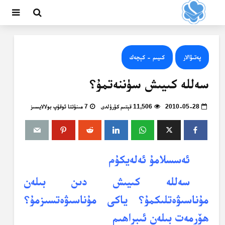
پەتىۋالار
كىيىم - كېچەك
سەللە كىيىش سۈننەتمۇ؟
2010-05-28
11,506 قېتىم كۆرۈلدى
7 مىنۇتتا ئوقۇپ بولالايسىز
ئەسسلامۇ ئەلەيكۇم
سەللە كىيىش دىن بىلەن
مۇناسىۋەتلىكمۇ؟ ياكى مۇناسىۋەتسىزمۇ؟
ھۆرمەت بىلەن ئىبراھىم