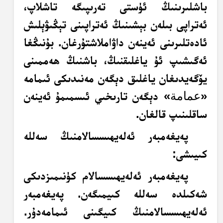
باشلىرىنىڭ ئۈستى تەرىپىگە تاشلاپ،
ئەتراپى بىلەن بېشىنىڭ ئەتراپىنى تېڭىۋېلىش
ئادەتلىرىنى ئەينەن داۋاملاشتۇرغان. بۇنىڭغا
ئەگىشىپ ئۇ ياغلىقنىڭ، باشنىڭ ھەممىنى
يۆگەيدىغان ياغلىق دېگەن مەنىدىكى ئىمامە
«
عمامة
» دېگەن تارىخىي ئىسمىمۇ ئەينەن
ساقلىنىپ قالغان.
پەيغەمبەر ئەلەيھىسسالامنىڭ سەللە
كىيىشى:
پەيغەمبەر ئەلەيھىسسالام كۈنىمىزدىكى
شەكىلدە سەللە كىيمىگەن. پەيغەمبەر
ئەلەيھىسسالامنىڭ كىيگىنى ئىمامەدۇر.