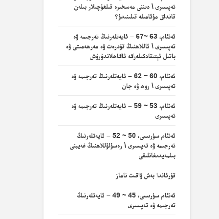
تەپسىرى \ دىننى مەسخىرە قىلغۇچىلار بىلەن
قانداق مۇئامىلە قىلىنىدۇ؟
ئەنئام، 63 ~67 – ئايەتلەرنىڭ تەرجىمە ۋە
تەپسىرى \ ئاللاھنىڭ قۇدرەت ۋە مەرھەمىتى ۋە
باتىل ئېتىقادكىلەرگە ئاگاھلاندۇرۇش
ئەنئام، 60 ~ 62 – ئايەتلەرنىڭ تەرجىمە ۋە
تەپسىرى \ روھ ۋە جان
ئەنئام، 53 ~ 59 – ئايەتلەرنىڭ تەرجىمە ۋە
تەپسىرى
ئەنئام سۈرىسى، 50 ~ 52 – ئايەتلەرنىڭ
تەرجىمە ۋە تەپسىرى \ رەسۇلۇللاھنىڭ غەيبنى
بىلمەيدىغانلىقى
قۇرئاندا بەش ۋاقىت ناماز
ئەنئام سۈرىسى، 45 ~ 49 – ئايەتلەرنىڭ
تەرجىمە ۋە تەپسىرى