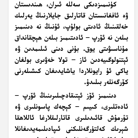
كۈنىمىزدىكى سەللە ئىران، ھىندىستان
ۋە ئافغانىستان قاتارلىق جايلارنىڭ يەرلىك
خەلقىنىڭ ئادىتى بولۇپ، ئۇنىڭ نە دىنىمىز
بىلەن نە ئۆرپ – ئادىتىمىز بىلەن ھېچقانداق
مۇناسىۋىتى يوق. بۇنى دىنى ئىلىمدىن ۋە
ئېتنولوگىيەدىن ئاز – تولا خەۋىرى بولغان
ياكى ئۇ رايونلاردا ياشايدىغان كىشىلەرنى
كۆرگەنلەر بىلىدۇ.
دىنىمىز ئۆز ئېتىقادچىلىرىنىڭ ئۆرپ –
ئادەتلىرى، كىيىم – كېچەك پاسونلىرى ۋە
تۇرمۇش قائىدىلىرى قاتارلىقلارغا ئاللاھقا
شېرىك كەلتۈرگەنلىكنى ئىپادىلىمەيدىغانلا