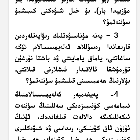
مۇزېيدا بار).
بۇ خىل شىۋەكنى كىيىشمۇ
سۈننەتمۇ؟
3 – يەنە مۇناسىۋەتلىك رىۋايەتلەردىن
قارىغاندا رەسۇللاھ ئەلەيھىسسالام تۆگە
ساغاتتى، ياماق يامايتتى ۋە باشقا نۇرغۇن
تۇرمۇشقا ئالاقىدار ئىشلارنى قىلاتتى.
بۇلارنىڭ ھەممىسىنى قىلىشمۇ سۈننەتمۇ؟
4- پەيغەمبەر ئەلەيھىسسالامنىڭ
ئىمامەسى كۈنىمىزدىكى سەللىنىڭ سۈننەت
ئىكەنلىكىگە دالالەت قىلغاندەك، ئۇنىڭ
ئۇزۇن ئاق كۆينىكى، رىداسى ۋە شىۋەكلىرى
كۈنىمىزدىكى ھەر خىل كۆينەك، ھەر خىل