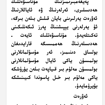
پەيغەمبىرىمىزنىڭ مۇناسىۋەتلىك
ھەدىسلىرى، ئەرلەرنىڭ ۋە ئاياللارنىڭ
ئەۋرەت يەرلىرىنى بايان قىلىش بىلەن بىرگە،
ئۇ يەرلەرنى يېپىشنىڭ پەرز ئىكەنلىكىنى
تەكىتلەيدۇ. مۇناسىۋەتلىك ئايەت ـ
ھەدىسلەرنىڭ ھەممىسىگە قارايدىغان
بولساق دىنىمىز، ئەر مۇسۇلمانلارنى
بولمىسۇن ياكى ئايال مۇسۇلمانلارنى
بولمىسۇن مەلۇم بىر قىياپەت بىلەن يۈرۈشكە
ياكى مەلۇم بىر خىل پاسوندا كىيىنىشكە
بۇيرۇمايدۇ.
ئەۋرەت