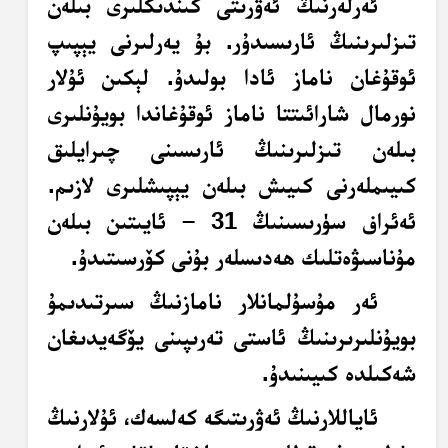
ئەرلەرنىڭ ئەۋرىتى كىندىكلىرى بىلەن
تىزلىرىنىڭ ئارىسىدۇر. بۇ يەرلىرنى يېپىپ
ئوقۇغان ناماز ئادا بولىدۇ. لېكىن ئۇلار
نورمال شارائىتتا ناماز ئوقۇغاندا بويۇنلىرى
بىلەن تىزلىرىنىڭ ئارىسىنى چىرايلىق
كىيىملەرنى كىيىش بىلەن يېپىشلىرى لازىم.
ئەئراف سۈرىسىنىڭ 31 – ئايىتىن بىلەن
مۇناسىۋەتلىك ھەدىسلەر بۇنى كۆرسىتىدۇ.
ئەر مۇسۇلمانلار نامازنىڭ سىرتىدىمۇ
بويۇنلىرىرىنىڭ ئاستى تەرىپىنى يۆگەيدىغان
شەكىلدە كىيىنىدۇ.
ئاياللارنىڭ ئەۋرىتىگە كەلسەك، ئۇلارنىڭ