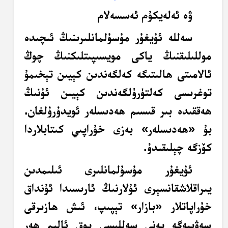
ۋە ئەلەيكۇم ئەسسەلام
سەللە ئۇيغۇر مۇسۇلمانلىرىنىڭ ئىچىدە
موللىلىقنىڭ ياكى مويسىپىتلىكنىڭ چوڭ
ئالامىتى ھالىتىگە كەلگەندىن كېيىن تېخىمۇ
توغرىسى كەلتۈرۈلگەندىن كېيىن ئۇنىڭ
ھەققىدە بىر قىسىم ھەدىسلەر ئويدۇرۇلغان.
بۇ «ھەدىسلەر» بەزى خۇراپىي كىتابلاردا
كۆزگە چېلىقىدۇ.
ئۇيغۇر مۇسۇلمانلىرى ئىلىمدىن
يىراقلاشقانسېرى ئۇلارنىڭ ئارىسىدا ئۇنداق
خۇراپاتلار «بازار» تېپىپ، ئىش ھازىرقى
سەۋىيەگە يەنى سەللىسى يوق ئالىم ھەر