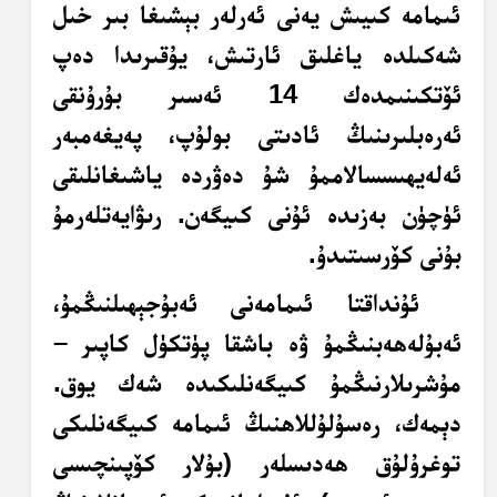
ئىمامە كىيىش يەنى ئەرلەر بېشىغا بىر خىل
شەكىلدە ياغلىق ئارتىش، يۇقىرىدا دەپ
ئۆتكىنىمدەك 14 ئەسىر بۇرۇنقى
ئەرەبلىرىنىڭ ئادىتى بولۇپ، پەيغەمبەر
ئەلەيھىسسالاممۇ شۇ دەۋردە ياشىغانلىقى
ئۈچۈن بەزىدە ئۇنى كىيگەن
.
رىۋايەتلەرمۇ
بۇنى كۆرسىتىدۇ.
ئۇنداقتا ئىمامەنى ئەبۇجېھىلنىڭمۇ،
ئەبۇلەھەبنىڭمۇ ۋە باشقا پۈتكۈل كاپىر –
مۇشرىلارنىڭمۇ كىيگەنلىكىدە شەك يوق.
دېمەك، رەسۇلۇللاھنىڭ ئىمامە كىيگەنلىكى
توغرۇلۇق ھەدىسلەر (بۇلار كۆپىنچىسى