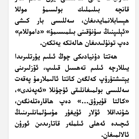
قانچە بىلىملىك بولسىمۇ موللا
ھېسابلانمايدىغان، سەللىسى بار كىشى
«ئېلىپنىڭ سۇنۇقىنى بىلمىسىمۇ» «داموللام»
دەپ تونۇلىدىغان ھالەتكە يەتكەن.
ھەتتا دۇنيادىكى چوڭ ئىلىم يۇرتلىرىدا
يىللارچە ئىلىم تەھسىل قىلىپ، ئۆزلىرىنى
يېتىشتۈرۈپ كەلگەن كاتتا ئالىملارمۇ پەقەت
سەللىسى بولمىغانلىقى ئۈچۈنلا «ئەپەندى»،
«كالتا قۇيرۇق…» دەپ ھاقارەتلەنگەن،
شۇنداقلا ئۇلار ئۇيغۇر مۇسۇلمانلىرىنىڭ
ئىچىدە ئەھلى ئىلملەر قاتارىدىن ئورۇن
ئالالمىغان.