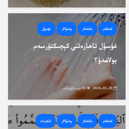
ئەھكام
باشقىلار
پەتىۋالار
غۇسۇل
غۇسۇل تاھارەتنى كېچىكتۈرسەم
بولامدۇ؟
2026-01-20
31 قېتىم كۆرۈلدى
ئەھكام
باشقىلار
پەتىۋالار
تاھارەت