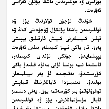
يۈزلىرى ۋە قوللىرىدىن باشقا پۈتۈن ئەزاسى
ئەۋرەت.
شۇنىڭ ئۈچۈن ئۇلارنىڭ يۈز ۋە
قوللىرىدىن باشقا پۈتكۈل ۋۇجۇدىنى كەڭ ۋە
قېلىن كىيىملەرنى كىيىش ئارقىلىق يېپىشى
پەرز. تار ياكى نىپىز كىيىملەر بىلەن ئەۋرەت
يېپىلمايدۇ. چۈنكى ئۇنداق كىيىملەر،
ئاستىدا نېمە بولسا ئۇنى مەلۇم قىلىدۇ ياكى
كۆرسىتىدۇ، نەتىجىدە ئۇ يەر يېپىلمىغان
بولىدۇ. دىنىمىزدا ئاياللارنىڭ قىياپىتى
توغرۇلۇقمۇ بىر كۆرسەتمە يوق. يەنى دىنىمىز
ئايال مۇسۇلمانلارنى، يۈز ۋە قوللىرىدىن
باشقا پۈتۈن ۋۇجۇدىنى يېپىشقا بۇيرۇيدۇ.