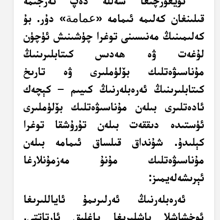
ئۇيغۇرچىغا سەللە دەپ تەرجىمە
قىلىنغان كەلىمە ئىمامە «
عمامة
» دۇر. بۇ
كەلىمىنىڭ مەنىسىنى توغرا چۈشىنىش ئۈچۈن
لۇغەت ۋە ھەدىس كىتابلىرىنىڭ
مۇناسىۋەتلىك بۆلۈملىرى ۋە تارىخ
كىتابلىرىنىڭ ئەرەبلەرنىڭ كىيىم – كېچەك
ئادەتلىرى بىلەن مۇناسىۋەتلىك بۆلۈملىرى
ئۈستىدە دىققەت بىلەن تۇرۇشقا توغرا
كېلىدۇ. شۇنداق قىلساق ئىمامە بىلەن
مۇناسىۋەتلىك مۇنۇ مەزمۇنلارغا
ئېرىشەلەيمىز:
ئەرەبلەرنىڭ ئەرلىرىمۇ ئاياللىرىغا
ئوخشاشلا باشلىرىغا ياغلىق ئارتاتتى.