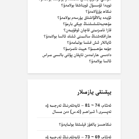
تويدا ئۇسسۇل ئويناشقا بولامدۇ؟
نىكاھ بۇزۇلامدۇ؟
ئۆيدە يالاڭۋاشتاق يۈرسەم بولامدۇ؟
مۇھەببەتلىشىشنىڭ چېكى بارمۇ؟
قازا نامىزىمنى قاچان ئوقۇيمەن؟
ھاراقكەشنىڭ سالىمىنى ئىلىك ئالسا بولامدۇ؟
ئاياللار ئىش قىلسا بولمامدۇ؟
جۈمە مۇھىممۇ؟ ھېيت نامىزىمۇ؟
دادىسى ھارامدىن تاپقان پۇلنى بالىسى مىراس
ئالسا بولامدۇ؟
يېقىنقى يازمىلار
ئەنئام، 74 ~ 81 – ئايەتلەرنىڭ تەرجىمە ۋە
تەپسىرى \ ئىبراھىم (ئە.س) دىن مىسال
نىكاھسىز يالغۇز قېلىشقا بولمايدۇ؟
ئەنئام، 69 ~ 73 – ئايەتلەرنىڭ تەرجىمە ۋە