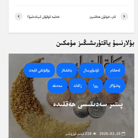
ئەر-خوتۇن ھەقلىرى
خەتمە ئوقۇش ئىبادەتمۇ؟
بۇلارنىمۇ ياقتۇرىشىڭىز مۇمكىن
ئەھكام
ئۇنىۋېرسال
باشقىلار
بۈگۈنكى ئايەت
پەتىۋالار
روزا
زاكات
سەدىقە
پىتىر سەدىقىسى ھەققىدە
2026-03-16
218 قېتىم كۆرۈلدى