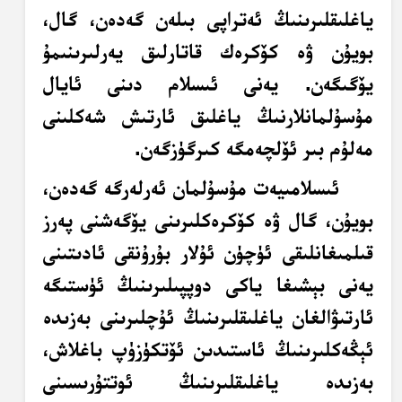
ياغلىقلىرىنىڭ ئەتراپى بىلەن گەدەن، گال،
بويۇن ۋە كۆكرەك قاتارلىق يەرلىرىنىمۇ
يۆگىگەن. يەنى ئىسلام دىنى ئايال
مۇسۇلمانلارنىڭ ياغلىق ئارتىش شەكلىنى
مەلۇم بىر ئۆلچەمگە كىرگۈزگەن.
ئىسلامىيەت مۇسۇلمان ئەرلەرگە گەدەن،
بويۇن، گال ۋە كۆكرەكلىرىنى يۆگەشنى پەرز
قىلمىغانلىقى ئۈچۈن ئۇلار بۇرۇنقى ئادىتىنى
يەنى بېشىغا ياكى دوپپىلىرىنىڭ ئۈستىگە
ئارتىۋالغان ياغلىقلىرىنىڭ ئۇچلىرىنى بەزىدە
ئېڭەكلىرىنىڭ ئاستىدىن ئۆتكۈزۈپ باغلاش،
بەزىدە ياغلىقلىرىنىڭ ئوتتۇرىسىنى