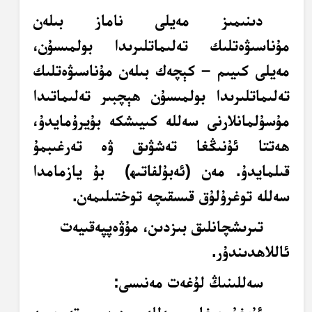
دىنىمىز مەيلى ناماز بىلەن
مۇناسىۋەتلىك تەلىماتلىرىدا بولمىسۇن،
مەيلى كىيىم – كېچەك بىلەن مۇناسىۋەتلىك
تەلىماتلىرىدا بولمىسۇن ھېچبىر تەلىماتىدا
مۇسۇلمانلارنى سەللە كىيىشكە بۇيرۇمايدۇ،
ھەتتا ئۇنىڭغا تەشۋىق ۋە تەرغىبمۇ
قىلمايدۇ. مەن (ئەبۇلفاتىھ)
بۇ يازمامدا
سەللە توغرۇلۇق قىسقىچە توختىلىمەن.
تىرىشچانلىق بىزدىن، مۇۋەپپەقىيەت
ئاللاھدىندۇر.
سەللىنىڭ لۇغەت مەنىسى: