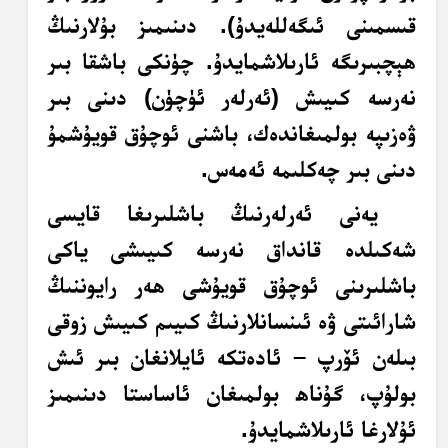
قىسمىنى ئىگەللەيدۇ). دىنىمىز بۇلارنىڭ
ھېچبىرىگە ئارىلاشمايدۇ. چۈنكى باشقا بىر
نەرسە كىيىش (ئەرلەر ئۈچۈن) دىنى بىر
ۋەزىپە بولمىغاندەك، باشنى ئوچۇق قويۇشمۇ
دىنى بىر چەكلىمە ئەمەس.
يەنى ئەرلەرنىڭ باشلىرىغا قايسى
شەكىلدە قانداق نەرسە كىيىشى ياكى
باشلىرىنى ئوچۇق قويۇشى ھەر رايوننىڭ
شارائىتى ۋە ئىنسانلارنىڭ كىيىم كىيىش زوقى
بىلەن ئۆرپ – ئادەتكە ئايلانغان بىر ئىش
بولۇپ، گۇناھ بولمىغان ئاساستا دىنىمىز
ئۇلارغا ئارىلاشمايدۇ.