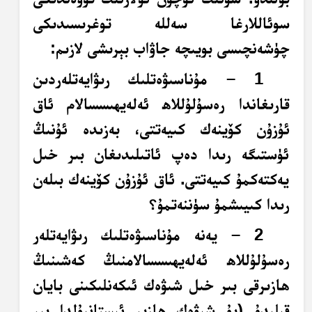
سوئاللارغا سەللە توغرىسىدىكى
چۈشەنچىسى بويىچە جاۋاب بېرىشى لازىم:
1 – مۇناسىۋەتلىك رىۋايەتلەردىن
قارىغاندا رەسۇلۇللاھ ئەلەيھىسسالام ئاق
ئۇزۇن كۆينەك كىيەتتى، بەزىدە ئۇنىڭ
ئۈستىگە رىدا دەپ ئاتىلىدىغان بىر خىل
يەكتەكمۇ كىيەتتى. ئاق ئۇزۇن كۆينەك بىلەن
رىدا كىيىشمۇ سۈننەتمۇ؟
2 – يەنە مۇناسىۋەتلىك رىۋايەتلەر
رەسۇلۇللاھ ئەلەيھىسسالامنىڭ كەشىنىڭ
ھازىرقى بىر خىل شىۋەك ئىكەنلىكىنى بايان
قىلىدۇ (بۇ شىۋەك ھازىر ئىستانبۇلدا بىر