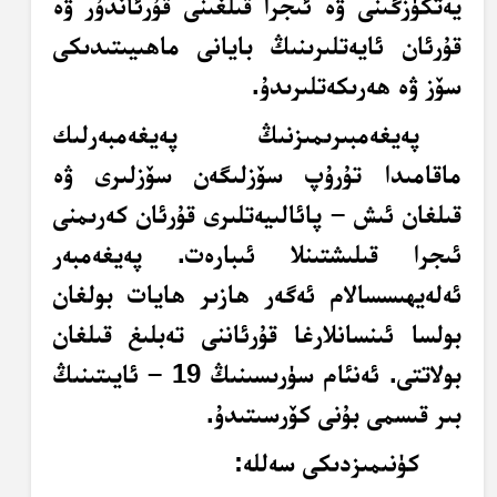
يەتكۈزگىنى ۋە ئىجرا قىلغىنى قۇرئاندۇر ۋە
قۇرئان ئايەتلىرىنىڭ بايانى ماھىيىتىدىكى
سۆز ۋە ھەرىكەتلىرىدۇ.
پەيغەمبىرىمىزنىڭ پەيغەمبەرلىك
ماقامىدا تۇرۇپ سۆزلىگەن سۆزلىرى ۋە
قىلغان ئىش – پائالىيەتلىرى قۇرئان كەرىمنى
ئىجرا قىلىشتىنلا ئىبارەت. پەيغەمبەر
ئەلەيھىسسالام ئەگەر ھازىر ھايات بولغان
بولسا ئىنسانلارغا قۇرئاننى تەبلىغ قىلغان
بولاتتى. ئەنئام سۈرىسىنىڭ 19 – ئايىتىنىڭ
بىر قىسمى بۇنى كۆرسىتىدۇ.
كۈنىمىزدىكى سەللە: