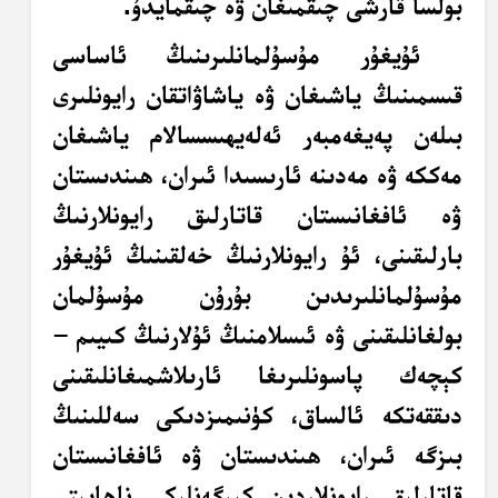
بولسا قارشى چىقمىغان ۋە چىقمايدۇ.
ئۇيغۇر مۇسۇلمانلىرىنىڭ ئاساسى
قىسمىنىڭ ياشىغان ۋە ياشاۋاتقان رايونلىرى
بىلەن پەيغەمبەر ئەلەيھىسسالام ياشىغان
مەككە ۋە مەدىنە ئارىسىدا ئىران، ھىندىستان
ۋە ئافغانىستان قاتارلىق رايونلارنىڭ
بارلىقىنى، ئۇ رايونلارنىڭ خەلقىنىڭ ئۇيغۇر
مۇسۇلمانلىرىدىن بۇرۇن مۇسۇلمان
بولغانلىقىنى ۋە ئىسلامنىڭ ئۇلارنىڭ كىيىم –
كېچەك پاسونلىرىغا ئارىلاشمىغانلىقىنى
دىققەتكە ئالساق، كۈنىمىزدىكى سەللىنىڭ
بىزگە ئىران، ھىندىستان ۋە ئافغانىستان
قاتارلىق رايونلاردىن كىرگەنلىكى ناھايىتى