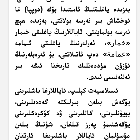
بەزىدە ياغلىقنىڭ ئاستىدا بۆك (دوپپا) غا
ئوخشاش بىر نەرسە بولاتتى، بەزىدە ھېچ
نەرسە بولمايتتى. ئاياللارنىڭ ياغلىقى خىمار
«
خمار
»، ئەرلەرنىڭ ياغلىقى ئىمامە
«
عمامة
» دەپ ئاتىلاتتى. بۇ ئەرەبلەرنىڭ
ئۇزۇن مۇددەتلىك تارىخقا ئىگە بىر
ئەنئەنىسى ئىدى.
ئىسلامىيەت كېلىپ، ئاياللارغا باشلىرىنى
يۆگەش بىلەن بىرلىكتە گەدەنلىرىنى،
بويۇنلىرىنى، گاللىرىنى ۋە كۆكرەكلىرىنى
يۆگەشنىمۇ پەرز قىلغان. شۇنىڭ بىلەن
مۇسۇلمان ئاياللار باشلىرىغا ئارتقان