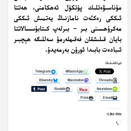
مۇناسىۋەتلىك پۈتكۈل ئەھكامنى، ھەتتا
ئىككى رەكئەت نامازنىڭ يەتمىش ئىككى
مەكرۇھسىنى بىر – بىرلەپ كىتابۇسسالاتتا
بايان قىلىشقان فەقىھلەرمۇ سەللىگە ھېچبىر
ئىبادەت بابىدا ئورۇن بەرمەيدۇ.
ئورتاقلىشىڭ:
Telegram
WhatsApp
Bluesky
Mastodon
Threads
Reddit
Nextdoor
Print
Email
Like this:
Loading…