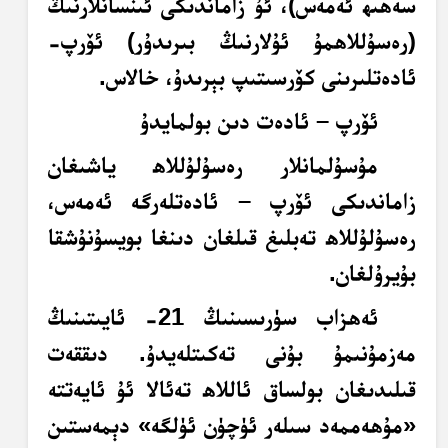
سەھىھ ئەمەس)، ئۇ زاماندىكى ئىنسانلارنىڭ
(رەسۇللاھمۇ ئۇلارنىڭ بىرىدۇر) ئۆرپ-
ئادەتلىرىنى كۆرسىتىپ بېرىدۇ، خالاس.
ئۆرپ – ئادەت دىن بولمايدۇ
مۇسۇلمانلار رەسۇلۇللاھ ياشىغان
زاماندىكى ئۆرپ – ئادەتلەرگە ئەمەس،
رەسۇلۇللاھ تەبلىغ قىلغان دىنغا بويسۇنۇشقا
بۇيرۇلغان.
ئەھزاب سۈرىسىنىڭ 21- ئايىتىنىڭ
مەزمۇنىمۇ بۇنى تەكىتلەيدۇ. دىققەت
قىلىدىغان بولساق ئاللاھ تەئالا ئۇ ئايەتتە
«مۇھەممەد سىلەر ئۈچۈن ئۈلگە» دېمەستىن