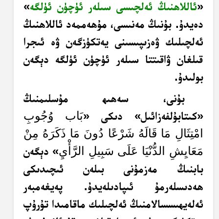
«
ئاللاھنىڭ ئەلچىسى سىلەر ئۈچۈن ئۈلگە
»
دەيدۇ. بۇنىڭ مەنىسى، مۇھەممەد ئاللاھنىڭ
ئەلچىلىك ۋەزىپىسىنى يەتكۈزگەن ۋە ئىجرا
قىلغان ۋاقىتتا سىلەر ئۈچۈن ئۈلگە دېگەن
بولىدۇ.
بۇنى، سەھىھ مۇسلىمنىڭ
«كىتابۇلفەزائىل» دىكى «
بَاب وُجُوبِ
امْتِثَالِ مَا قَالَهُ شَرْعًا دُونَ مَا ذَكَرَهُ مِنْ
مَعَايِشِ الدُّنْيَا عَلَى سَبِيلِ الرَّأْي
» دېگەن
بابنىڭ مەزمۇنى بىلەن ئىچىدىكى
ھەدىسلەرمۇ ئىپادىلەيدۇ. پەيغەمبەر
ئەلەيھىسسالامنىڭ ئەلچىلىك ماقامىدا تۇرۇپ