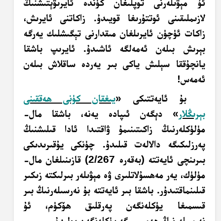
ئۇ مېۋىلەرنى توپلىغان كۈندە ئايرىۋېتىشنىڭ
لازىملىقىنى ئوتتۇرىغا قويىدۇ. زاكاتنى ئايرىش،
زاكات ئۈچۈن ئايرىلغان مىقدارنى تېگىشلىك يەرگە
بېرىش بىلەن ئەمەلگە ئاشىدۇ. ئايرىپ باشقا
يانچۇققا سېلىش ياكى بىر يەردە ساقلاش بىلەن
ئەمەس!
بۇ ئايەتتىكى «
يىغقان كۈنى ھەققىنى
بېرىڭلار
» دېگەن ئىپادە يەنە، باشقا مال-
مۈلۈكلەرنىڭ زاكىتىنىمۇ ۋاقتىدا ئادا قىلىشنىڭ
پەرزلىكىگە دالالەت قىلىدۇ. چۈنكى يۇقىرىدىكى
بىرىنچى ئايەتتە (بەقەرە 2/267) قازىنىلغان مال-
مۈلۈك، يەر مەھسۇلاتلىرى ۋە مېۋىلەر بىرلىكتە زىكىر
قىلىنماقتىدۇر. باشقا بىر ئايەتتە بۇ نەرسىلەرنىڭ بىر
قىسمىغا يۈكلەنگەن پەرقلىق ھۆكۈم، ئۇ
نەرسىلەرنىڭ ھەممىسىگە يۈكلەنگەن بولىدۇ.