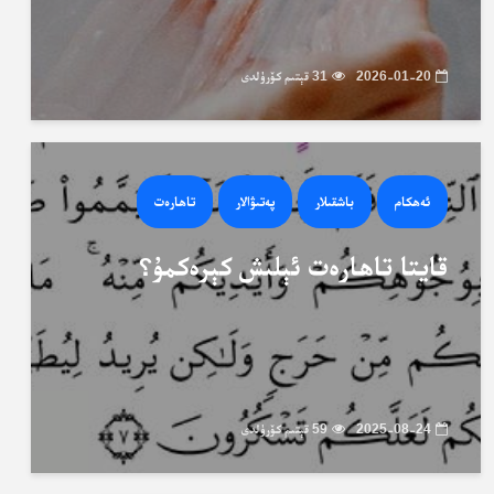
2026-01-20
31 قېتىم كۆرۈلدى
ئەھكام
باشقىلار
پەتىۋالار
تاھارەت
قايتا تاھارەت ئېلىش كېرەكمۇ؟
2025-08-24
59 قېتىم كۆرۈلدى