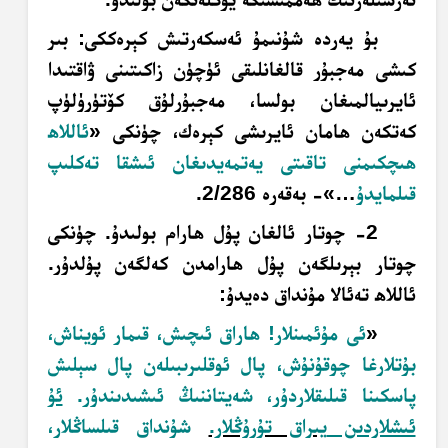
بۇ يەردە شۇنىمۇ ئەسكەرتىش كېرەككى: بىر
كىشى مەجبۇر قالغانلىقى ئۈچۈن زاكىتىنى ۋاقتىدا
ئايرىيالمىغان بولسا، مەجبۇرلۇق كۆتۈرۈلۈپ
كەتكەن ھامان ئايرىشى كېرەك، چۈنكى «
ئاللاھ
ھىچكىمنى تاقىتى يەتمەيدىغان ئىشقا تەكلىپ
قىلمايدۇ
…»- بەقەرە 2/286
.
2- چوتار ئالغان پۇل ھارام بولىدۇ. چۈنكى
چوتار بېرىلگەن پۇل ھارامدن كەلگەن پۇلدۇر.
ئاللاھ تەئالا مۇنداق دەيدۇ:
«
ئى مۇئمىنلار! ھاراق ئىچىش، قىمار ئويناش،
بۇتلارغا چوقۇنۇش، پال ئوقلىرى
بىلەن پال سېلىش
پاسكىنا قىلىقلاردۇر، شەيتاننىڭ ئىشىدىندۇر.
ئۇ
ئىشلاردىن
يىراق تۇرۇڭلار.
شۇنداق قىلساڭلار،