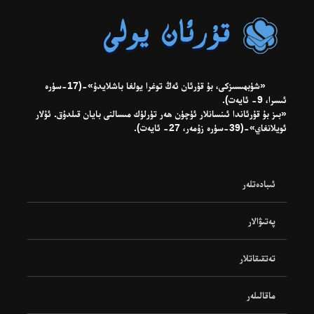
«شۈبھىسىزكى، بۇ قۇرئان ئەڭ توغرا يولغا باشلايدۇ»-(17-سۈرە
ئىسرا، 9- ئايەت).
«بىز بۇ قۇرئاندا ئىنسانلار ئۈچۈن ھەر تۈرلۈك مىسالنى بايان قىلدۇق. ئۇلار
ئويلانغاي»-(39-سۈرە زۇمەر، 27- ئايەت).
ئىبادەتلەر
پەتىۋالار
تەتقىقاتلار
ماقالىلەر