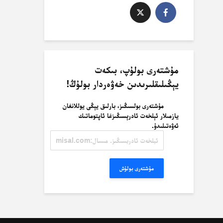
مۇشتەرى بولۇپ، بىكەت
يېڭىلىقلىرىدىن خەۋەردار بولۇڭ!
مۇشتەرى بولسىڭىز، بارلىق يېڭى يوللانغان
يازمىلار ئېلخەت ئادرېسىڭىزغا ئاپتوماتىك
ئەۋەتىلىدۇ.
ئېلخەت
ئادرېسىڭىز.
مىسال:
misal@misal.com
مۇشتەرى بولۇش