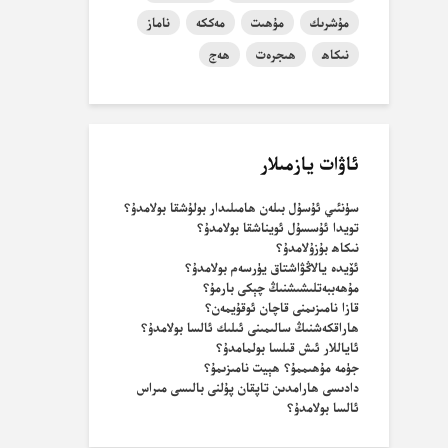
مۇشرىك
مۇھىت
مەككە
ناماز
نىكاھ
ھىجرەت
ھەج
ئاۋات يازمىلار
سۈنئىي ئۇسۇل بىلەن ھامىلىدار بولۇشقا بولامدۇ؟
تويدا ئۇسسۇل ئويناشقا بولامدۇ؟
نىكاھ بۇزۇلامدۇ؟
ئۆيدە يالاڭۋاشتاق يۈرسەم بولامدۇ؟
مۇھەببەتلىشىشنىڭ چېكى بارمۇ؟
قازا نامىزىمنى قاچان ئوقۇيمەن؟
ھاراقكەشنىڭ سالىمىنى ئىلىك ئالسا بولامدۇ؟
ئاياللار ئىش قىلسا بولمامدۇ؟
جۈمە مۇھىممۇ؟ ھېيت نامىزىمۇ؟
دادىسى ھارامدىن تاپقان پۇلنى بالىسى مىراس
ئالسا بولامدۇ؟