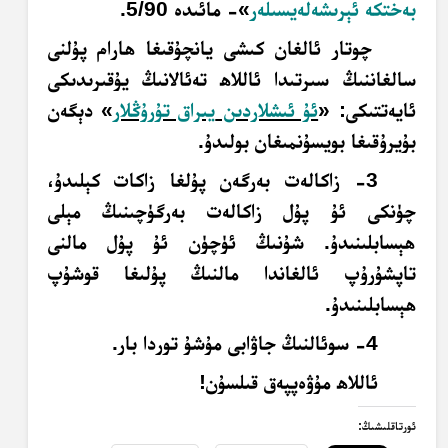
بەختكە ئېرىشەلەيسىلەر
»- مائىدە 5/90.
چوتار ئالغان كىشى يانچۇقىغا ھارام پۇلنى
سالغاننىڭ سىرتىدا ئاللاھ تەئالانىڭ يۇقىرىدىكى
ئايەتتىكى: «
ئۇ ئىشلاردىن
يىراق تۇرۇڭلار
» دېگەن
بۇيرۇقىغا بويسۇنمىغان بولىدۇ.
3- زاكالەت بەرگەن پۇلغا زاكات كېلىدۇ،
چۈنكى ئۇ پۇل زاكالەت بەرگۈچىنىڭ مېلى
ھېسابلىنىدۇ. شۇنىڭ ئۈچۈن ئۇ پۇل مالنى
تاپشۇرۇپ ئالغاندا مالنىڭ پۇلىغا قوشۇپ
ھېسابلىنىدۇ.
4- سوئالنىڭ جاۋابى مۇشۇ توردا بار.
ئاللاھ مۇۋەپپەق قىلسۇن!
ئورتاقلىشىڭ: