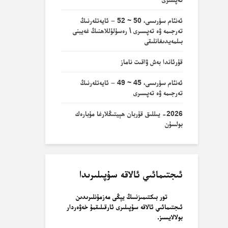
ئەنئام سۈرىسى، 50 ~ 52 – ئايەتلەرنىڭ
تەرجىمە ۋە تەپسىرى \ رەسۇلۇللاھنىڭ غەيبنى
بىلمەيدىغانلىقى
قۇرئاندا بەش ۋاقىت ناماز
ئەنئام سۈرىسى، 45 ~ 49 – ئايەتلەرنىڭ
تەرجىمە ۋە تەپسىرى
2026- يىللىق قۇربان ھېيتىڭلارغا مۇبارەك
بولسۇن
ئىجتىمائىي ئالاقە سۇپىلىرىدا
تور بىكتىمىزنىىڭ يېڭى مەزمۇنلىرىدىن
ئىجتىمائىي ئالاقە سۇپىلىرى ئارقىلىقمۇ خەۋەردار
بولالايسىز.