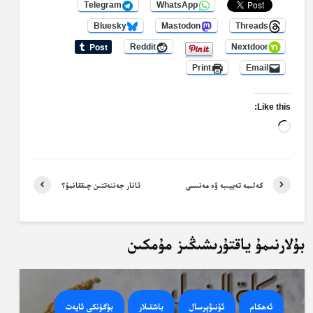
Telegram
WhatsApp
Bluesky
Mastodon
Threads
Reddit
Nextdoor
Print
Email
Like this:
Loading…
كەلىمە تەييىبە ۋە مەنىسى
ئانار جەننەتتىن چىققانمۇ؟
بۇلارنىمۇ ياقتۇرىشىڭىز مۇمكىن
ئەھكام
ئۇنىۋېرسال
باشقىلار
بۈگۈنكى ئايەت