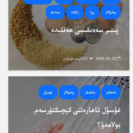
پەتىۋالار
روزا
زاكات
سەدىقە
پىتىر سەدىقىسى ھەققىدە
2026-03-16
217 قېتىم كۆرۈلدى
ئەھكام
باشقىلار
پەتىۋالار
غۇسۇل
غۇسۇل تاھارەتنى كېچىكتۈرسەم
بولامدۇ؟