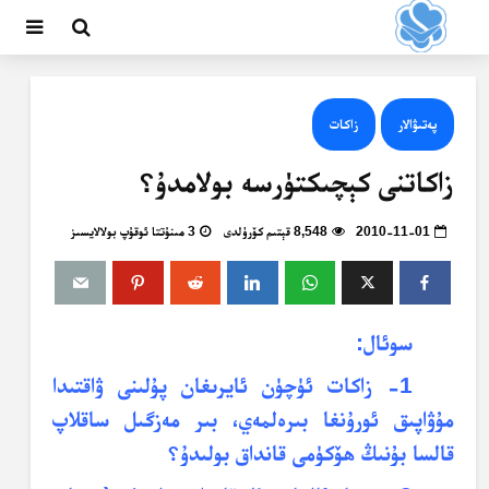
پەتىۋالار
زاكات
زاكاتنى كېچىكتۈرسە بولامدۇ؟
2010-11-01
8,548 قېتىم كۆرۈلدى
3 مىنۇتتا ئوقۇپ بولالايسىز
سوئال:
1- زاكات ئۈچۈن ئايرىغان پۇلىنى ۋاقتىدا
مۇۋاپىق ئورۇنغا بىرەلمەي، بىر مەزگىل ساقلاپ
قالسا بۇنىڭ ھۆكۈمى قانداق بولىدۇ؟