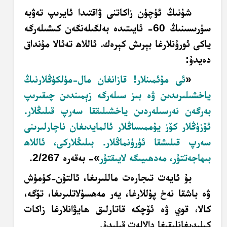
شۇنىڭ ئۈچۈن زاكاتنى ۋاقتىدا ئايرىپ تەۋبە
سۈرىسىنىڭ 60- ئايىتىدە بەلگىلەنگەن كىشىلەرگە
ياكى ئورۇنلارغا بېرىش كېرەك. ئاللاھ تەئالا مۇنداق
دەيدۇ:
«
ئى مۇئمىنلار! قازانغان مال-مۈلكۈڭلارنىڭ
ياخشىلىرىدىن ۋە بىز سىلەرگە زېمىندىن چىقىرىپ
بەرگەن نەرسىلەردىن ياخشىلىققا سەرپ قىلىڭلار.
ئۆزۈڭلار كۆز يۇممىساڭلار ئالمايدىغان ناچارلىرىنى
سەرپ قىلىشقا ئۇرۇنماڭلار. بىلىڭلاركى، ئاللاھ
بىھاجەتتۇر، مەدھىيىگە لايىقتۇر
»- بەقەرە 2/267.
بۇ ئايەت تىجارەت ماللىرىغا، ئالتۇن-كۈمۈش
ۋە باشقا نەخ پۇللارغا، يەر مەھسۇلاتلىرىغا، تۆگە،
كالا، قوي ۋە ئۆچكە قاتارلىق ھايۋانلارغا زاكات
كېلىدىغانلىقىغا دالالەت قىلىدۇ.