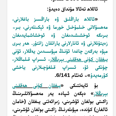
ئاللاھ تەئالا مۇنداق دەيدۇ:
«
ئاللاھ باراڭلىق ۋە باراڭسىز باغلارنى،
مەھسۇلاتى خىلمۇخىل خورما ۋە ئېكىنلەرنى، بىر-
بىرىگە ئوخشىشىدىغان ۋە ئوخشاشمايدىغان
زەيتۇنلارنى ۋە ئانارلارنى ياراتقان زاتتۇر. ھەر بىرى
مېۋە بەرگەن چاغدا ئۇنىڭ مېۋىسىدىن يەڭلار، ئۇنى
يىغقان كۈنى ھەققىنى بېرىڭلار
،
ئىسراپ قىلماڭلار،
چۈنكى ئۇ، ئىسراپ قىلغۇچىلارنى ياخشى
كۆرمەيدۇ
»- ئەنئام 6/141.
بۇ ئايەتتىكى «
يىغقان كۈنى ھەققىنى
بېرىڭلار
» دېگەن ئىپادە يەر مەھسۇلاتلىرىنىڭ
زاكىتى بولغان ئۆشرىنى، زىرائەتنى يىغقان (خامان
ئالغان) كۈندە، مېۋىلەرنىڭ زاكىتى بولغان ئۆشرىنى،