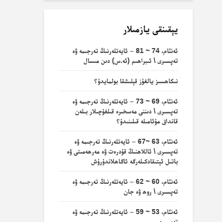
يېقىنقى يازمىلار
ئەنئام، 74 ~ 81 – ئايەتلەرنىڭ تەرجىمە ۋە
تەپسىرى \ ئىبراھىم (ئە.س) دىن مىسال
نىكاھسىز يالغۇز قېلىشقا بولمايدۇ؟
ئەنئام، 69 ~ 73 – ئايەتلەرنىڭ تەرجىمە ۋە
تەپسىرى \ دىننى مەسخىرە قىلغۇچىلار بىلەن
قانداق مۇئامىلە قىلىنىدۇ؟
ئەنئام، 63 ~67 – ئايەتلەرنىڭ تەرجىمە ۋە
تەپسىرى \ ئاللاھنىڭ قۇدرەت ۋە مەرھەمىتى ۋە
باتىل ئېتىقادكىلەرگە ئاگاھلاندۇرۇش
ئەنئام، 60 ~ 62 – ئايەتلەرنىڭ تەرجىمە ۋە
تەپسىرى \ روھ ۋە جان
ئەنئام، 53 ~ 59 – ئايەتلەرنىڭ تەرجىمە ۋە
تەپسىرى