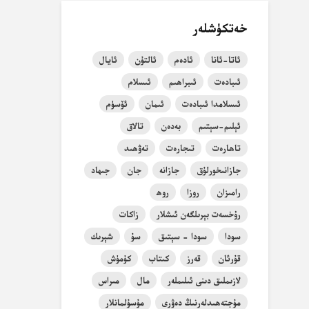
خەتكۈشلەر
ئاتا-ئانا
ئادەم
ئالتۇن
ئايال
ئىبادەت
ئىبراھىم
ئىسلام
ئىسلامدا ئىبادەت
ئىمان
ئۆسۈم
ئېلىم-سېتىم
بەدەن
تالاق
تاھارەت
تىجارەت
تەۋھىد
جازانىخورلۇق
جازانە
جان
جىھاد
رامىزان
روزا
روھ
رۇخسەت بېرىلگەن ئىشلار
زاكات
سودا
سودا - سېتىق
سۇ
شېرىك
قۇرئان
قەرز
كىتاب
كۈمۈش
لازىملىق دىنى ئىلىملەر
مال
مىراس
مۇجتەھىدلەرنىڭ دەۋرى
مۇسۇلمانلار