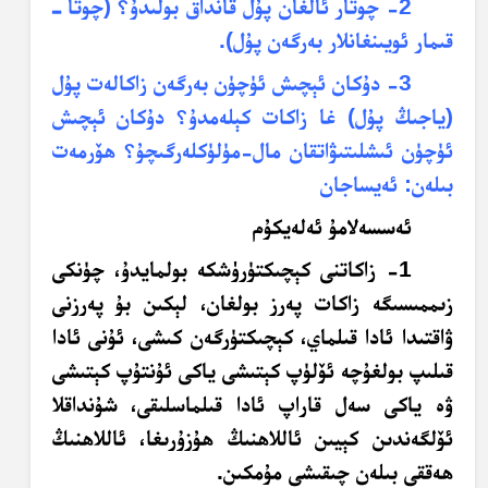
2- چوتار ئالغان پۇل قانداق بولىدۇ؟ (چوتا ــ
قىمار ئويىنغانلار بەرگەن پۇل).
3- دۇكان ئېچىش ئۈچۈن بەرگەن زاكالەت پۇل
(ياجىڭ پۇل) غا زاكات كېلەمدۇ؟
دۇكان ئېچىش
ئۈچۈن ئىشلىتىۋاتقان مال-مۈلۈكلەرگىچۇ؟ ھۆرمەت
بىلەن
: ئەيساجان
ئەسسەلامۇ ئەلەيكۇم
1- زاكاتنى كېچىكتۈرۈشكە بولمايدۇ، چۈنكى
زىممىسىگە زاكات پەرز بولغان، لېكىن بۇ پەرزنى
ۋاقتىدا ئادا قىلماي، كېچىكتۈرگەن كىشى، ئۇنى ئادا
قىلىپ بولغۇچە ئۆلۈپ كېتىشى ياكى ئۇنتۇپ كېتىشى
ۋە ياكى سەل قاراپ ئادا قىلماسلىقى، شۇنداقلا
ئۆلگەندىن كېيىن ئاللاھنىڭ ھۇزۇرىغا، ئاللاھنىڭ
ھەققى بىلەن چىقىشى مۇمكىن.