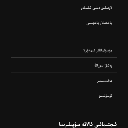
لازىملىق دىنىي ئىلىملەر
ياخشىلار باغچىسى
مۇسۇلمانلار كىمدۇر؟
پەتىۋا سوراڭ
مەقسىتىمىز
ئۇسۇلىمىز
ئىجتىمائىي ئالاقە سۇپىلىرىدا