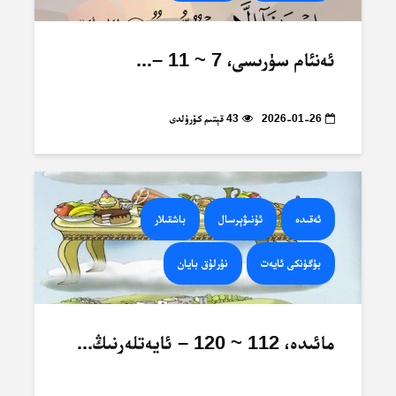
ئەنئام سۈرىسى، 7 ~ 11 –...
2026-01-26
43 قېتىم كۆرۈلدى
ئەقىدە
ئۇنىۋېرسال
باشقىلار
بۈگۈنكى ئايەت
نۇرلۇق بايان
مائىدە، 112 ~ 120 – ئايەتلەرنىڭ...