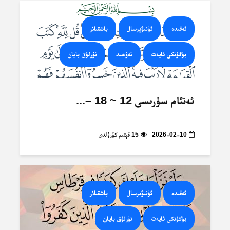
ئەقىدە
ئۇنىۋېرسال
باشقىلار
بۈگۈنكى ئايەت
تەۋھىد
نۇرلۇق بايان
ئەنئام سۈرىسى 12 ~ 18 –...
2026-02-10
15 قېتىم كۆرۈلدى
ئەقىدە
ئۇنىۋېرسال
باشقىلار
بۈگۈنكى ئايەت
نۇرلۇق بايان