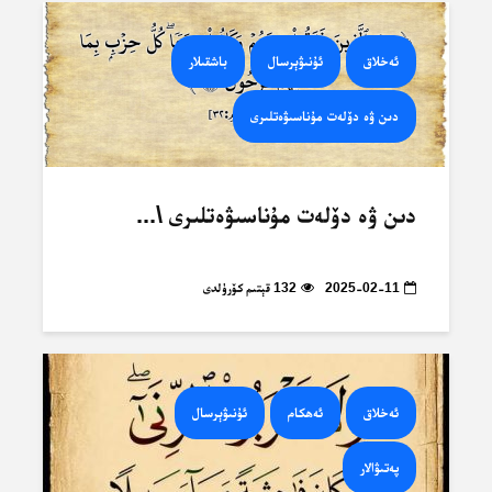
ئەخلاق
ئۇنىۋېرسال
باشقىلار
دىن ۋە دۆلەت مۇناسىۋەتلىرى
دىن ۋە دۆلەت مۇناسىۋەتلىرى \...
2025-02-11
132 قېتىم كۆرۈلدى
ئەخلاق
ئەھكام
ئۇنىۋېرسال
پەتىۋالار