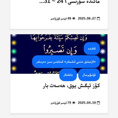
مائىدە سۈرىسى \ 24 ~ 31...
2025-06-27
49 قېتىم كۆرۈلدى
ئەقىدە
«لازىملىق دىنىي ئىلىملەر» كىتابتىن سىن دەرسلەر
ئۇنىۋېرسال
باشقىلار
كۆز تېگىش يوق، ھەسەت بار
2025-04-19
79 قېتىم كۆرۈلدى