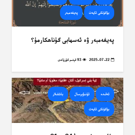
بۈگۈنكى ئايەت
پەيغەمبەر
پەيغەمبەر ۋە ئەسھابى گۇناھكارمۇ؟
2025-07-22
93 قېتىم كۆرۈلدى
ئەقىدە
ئۇنىۋېرسال
باشقىلار
بۈگۈنكى ئايەت