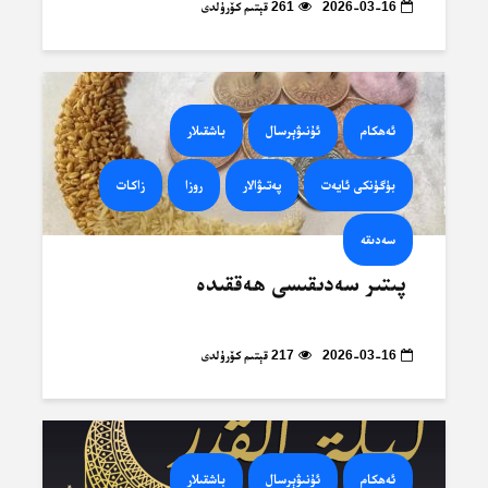
2026-03-16
261 قېتىم كۆرۈلدى
ئەھكام
ئۇنىۋېرسال
باشقىلار
بۈگۈنكى ئايەت
پەتىۋالار
روزا
زاكات
سەدىقە
پىتىر سەدىقىسى ھەققىدە
2026-03-16
217 قېتىم كۆرۈلدى
ئەھكام
ئۇنىۋېرسال
باشقىلار