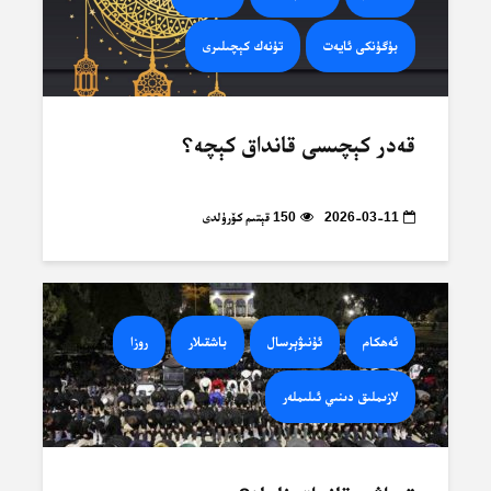
بۈگۈنكى ئايەت
تۈنەك كېچىلىرى
قەدر كېچىسى قانداق كېچە؟
2026-03-11
150 قېتىم كۆرۈلدى
ئەھكام
ئۇنىۋېرسال
باشقىلار
روزا
لازىملىق دىنىي ئىلىملەر