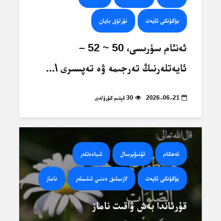
بۈگۈنكى ئايەت
نۇرلۇق بايان
ئەنئام سۈرىسى، 50 ~ 52 –
ئايەتلەرنىڭ تەرجىمە ۋە تەپسىرى \...
2026-06-21
30 قېتىم كۆرۈلدى
ئەھكام
ئۇنىۋېرسال
ئىبادەتلەر
بۈگۈنكى ئايەت
لازىملىق دىنىي ئىلىملەر
ناماز
قۇرئاندا بەش ۋاقىت ناماز