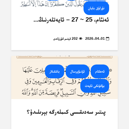
نۇرلۇق بايان
ئەنئام، 25 ~ 27 – ئايەتلەرنىڭ...
2026-04-01
202 قېتىم كۆرۈلدى
ئەھكام
ئۇنىۋېرسال
باشقىلار
بۈگۈنكى ئايەت
پىتىر سەدىقىسى كىملەرگە بېرىلىدۇ؟