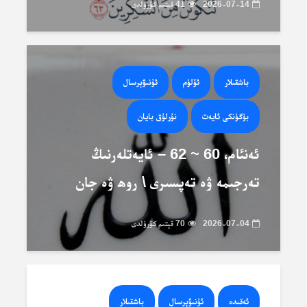
2026-07-14
41 قېتىم كۆرۈلدى
باشقىلار
ئۆلۈم
ئۇنىۋېرسال
بۈگۈنكى ئايەت
نۇرلۇق بايان
ئەنئام، 60 ~ 62 – ئايەتلەرنىڭ
تەرجىمە ۋە تەپسىرى \ روھ ۋە جان
2026-07-04
70 قېتىم كۆرۈلدى
ئەقىدە
ئۇنىۋېرسال
باشقىلار