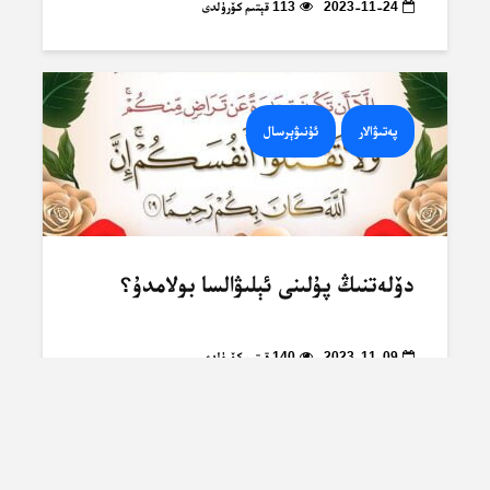
2023-11-24
113 قېتىم كۆرۈلدى
پەتىۋالار
ئۇنىۋېرسال
دۆلەتنىڭ پۇلىنى ئېلىۋالسا بولامدۇ؟
2023-11-09
140 قېتىم كۆرۈلدى
لازىملىق دىنىي ئىلىملەر
ئۇنىۋېرسال