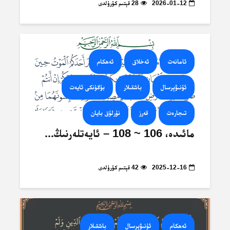
2026-01-12
28 قېتىم كۆرۈلدى
ئامانەت
ئەخلاق
ئەھكام
ئۇنىۋېرسال
باشقىلار
بۈگۈنكى ئايەت
تىجارەت
قەرز
نۇرلۇق بايان
مائىدە، 106 ~ 108 – ئايەتلەرنىڭ...
2025-12-16
42 قېتىم كۆرۈلدى
ئەھكام
ئۇنىۋېرسال
باشقىلار