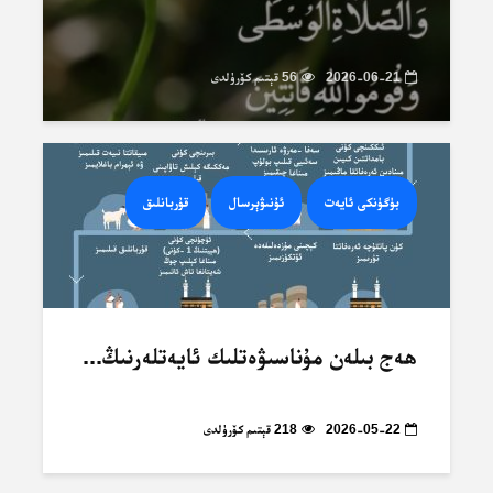
2026-06-21
56 قېتىم كۆرۈلدى
بۈگۈنكى ئايەت
ئۇنىۋېرسال
قۇربانلىق
ھەج بىلەن مۇناسىۋەتلىك ئايەتلەرنىڭ...
2026-05-22
218 قېتىم كۆرۈلدى