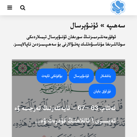
سەھىپە » ئۇنىۋېرسال
ئوقۇرمەنلىرىمىزنىڭ سورىغان ئۇنىۋېرسال تېمىلاردىكى
سوئاللىرىغا مۇناسىۋەتلىك پەتىۋالارنى بۇ سەھىپىمىزدىن تاپالايسىز.
باشقىلار
ئۇنىۋېرسال
بۈگۈنكى ئايەت
نۇرلۇق بايان
ئەنئام، 63 ~67 – ئايەتلەرنىڭ تەرجىمە ۋە
تەپسىرى \ ئاللاھنىڭ قۇدرەت ۋە...