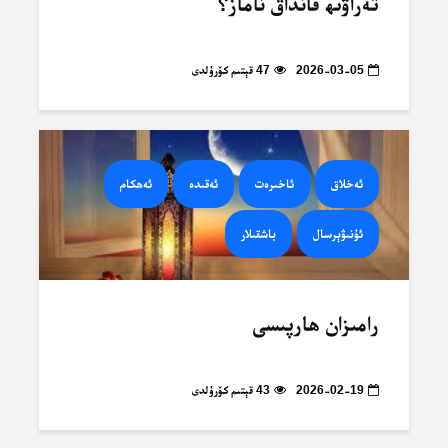
تەراۋىھ قانداق ناماز؟
2026-03-05
47 قېتىم كۆرۈلدى
ئەخلاق
ئاخىرەت
ئەقىدە
ئەھكام
ئۇنىۋېرسال
باشقىلار
رامىزان ھارپىسى
2026-02-19
43 قېتىم كۆرۈلدى