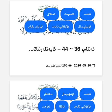
ئەقىدە
ئاخىرەت
ئەخلاق
ئۇنىۋېرسال
بۈگۈنكى ئايەت
نۇرلۇق بايان
ئەنئام، 36 ~ 44 – ئايەتلەرنىڭ...
2026-05-10
105 قېتىم كۆرۈلدى
ئەقىدە
ئۇنىۋېرسال
باشقىلار
بۈگۈنكى ئايەت
تەقۋا
تەۋھىد