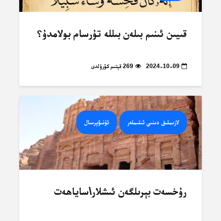
قىيىن ئىنىم بىلەن بىللە تۇرسام بولامدۇ؟
2024-10-09
269 قېتىم كۆرۈلدى
لازىملىق دىنىي ئىلىملەر
ئۇنىۋېرسال
رۇخسەت بېرىلگەن ئىشلار\ساياھەت