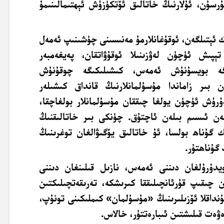
تۇرسۇن، ئۇلارنىڭ خاتالىق ئۆتكۈزۈش ئېھتىمالىنىمۇ
ك ئېتىلگەن، ئوقۇغانلارمۇ مەنىسىنى چۈشىنىپ ئەمەل
ىش ئۈچۈن لەۋزىنىلا ئوقۇۋاتقان، پەيغەمبەر
كىگە بويسۇنۇش ئەمەس، كىشىلىكىگە چوقۇنۇش
ن بىر زاماندا مۇسۇلمانلارنىڭ قانداق كىشىلەر
رۈش ئۈچۈن يولغا چىققان مۇسۇلمانلار بولغاچقا،
ن ئىسىم بىلەن ئاچتۇق. چۈنكى بىر خاتالىقنىڭ
ك گۇناھ بولسا، ئۇ خاتالىق يۆگىۋالغان توغرىنىڭ
 گۇناھتۇر.
ويدۇرۇلغان دىننى ئەمەس، نازىل قىلىنغان دىننى
 چىقىپ قۇرئانچىلىققا كىرىشكە، تەرىقەتچىلىكتىن
داقلا ئۆزىلىرىنىڭ «مۇسۇلمان» كىملىكىنى تونۇپ،
ەۋەت قىلىشتىن ئىبارەتتۇر، خالاس.