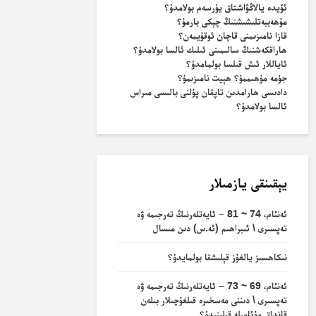
ئۆيدە يالاڭۋاشتاق يۈرسەم بولامدۇ؟
مۇھەببەتلىشىشنىڭ چېكى بارمۇ؟
قازا نامىزىمنى قاچان ئوقۇيمەن؟
ھاراقكەشنىڭ سالىمىنى ئىلىك ئالسا بولامدۇ؟
ئاياللار ئىش قىلسا بولمامدۇ؟
جۈمە مۇھىممۇ؟ ھېيت نامىزىمۇ؟
دادىسى ھارامدىن تاپقان پۇلنى بالىسى مىراس
ئالسا بولامدۇ؟
يېقىنقى يازمىلار
ئەنئام، 74 ~ 81 – ئايەتلەرنىڭ تەرجىمە ۋە
تەپسىرى \ ئىبراھىم (ئە.س) دىن مىسال
نىكاھسىز يالغۇز قېلىشقا بولمايدۇ؟
ئەنئام، 69 ~ 73 – ئايەتلەرنىڭ تەرجىمە ۋە
تەپسىرى \ دىننى مەسخىرە قىلغۇچىلار بىلەن
قانداق مۇئامىلە قىلىنىدۇ؟