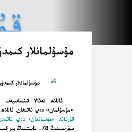
مۇسۇلمانلار كىمدۇ
م
ئاللاھ تەئالا ئىنسانىيەت 
«مۇسۇلمان» دەپ ئاتىغان. ئاللاھ ت
قۇرئاندا ‹مۇسۇلمان› دەپ ئاتىدى
سۈرىسىنىڭ 78- ئايىتىنىڭ بىر قىسمى.