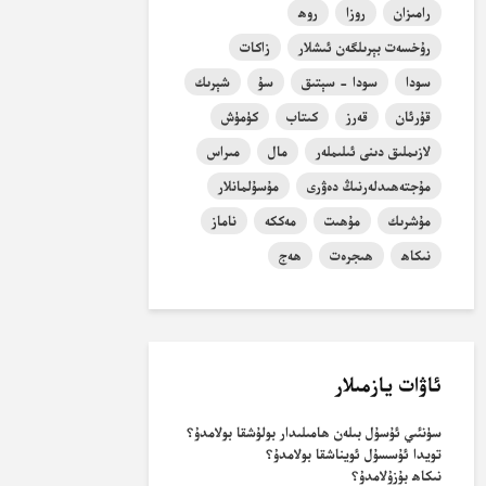
رامىزان
روزا
روھ
رۇخسەت بېرىلگەن ئىشلار
زاكات
سودا
سودا - سېتىق
سۇ
شېرىك
قۇرئان
قەرز
كىتاب
كۈمۈش
لازىملىق دىنى ئىلىملەر
مال
مىراس
مۇجتەھىدلەرنىڭ دەۋرى
مۇسۇلمانلار
مۇشرىك
مۇھىت
مەككە
ناماز
نىكاھ
ھىجرەت
ھەج
ئاۋات يازمىلار
سۈنئىي ئۇسۇل بىلەن ھامىلىدار بولۇشقا بولامدۇ؟
تويدا ئۇسسۇل ئويناشقا بولامدۇ؟
نىكاھ بۇزۇلامدۇ؟