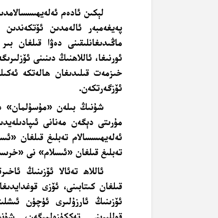
لېكىن ئادەم ئەلەيھىسسالامدى
پەيغەمبەر ئالەمدىن ئۆتكەندىن ك
ماڭىدىغانلىقىنى دەۋا قىلغان بىر
ئورنىغا، ئاللاھنىڭ دىنىنى ئۆزلىرى
خىزمەت قىلىدىغان ھالەتكە ئەكىلى
ئۆزگەرتكەن.
شۇنىڭ بىلەن «مۇسۇلمان» دې
مۇرىتى دېگەن مەنانى ئىپادىلەيدى
ئەلەيھىسسالام تەبلىغ قىلغان «ئى
تەبلىغ قىلغان «ئىسلام» نى «خرىستى
ئاللاھ تەئالا ئۆزىنىڭ ئاخىر
قىلغان كىتابىنى، ئۆزى قوغدايدىغا
ئۆزىنىڭ ئارزۇلىرى ئۈچۈن ئىشلىت
قوللىرىنى تەككۈزەلمىگەن، شۇ