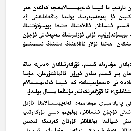
ن تارتىپ تا ئىيسا ئەلەيھىسسالامغىچە كەلگەن ھەر
ېيىن ئۇ پەيغەمبەرنىڭ يولىدا ماڭغانلىقىنى ۋە
 قىسىم ئىنسانلار ئاللاھنىڭ دىنىغا بويسۇنۇشنىڭ
گە بويسۇندۇرۇپ، ئۇنى ئۆزلىرىنىڭ مەنپەئەتى ئۈچۈن
شكەن، ھەتتا ئۇلار ئاللاھنىڭ دىنىنىڭ ئىسمىنىمۇ
گەن مۇبارەك ئىسىم، ئۆزگەرتىلگەن «دىن» نىڭ
غان بىر ئىسىم بىلەن ئورۇن ئالماشتۇرغان. مۇسا
سلام» نى «يەھۇدىيلىك» كە، ئىيسا ئەلەيھىسسالام
ئانلىق» قا ئۆزگەرتكەنلەر بۇنىڭغا مىسال بولىدۇ.
قى پەيغەمبىرى مۇھەممەد ئەلەيھىسسالامغا نازىل
نلىقى ئۈچۈن ئىنسانلار، بولۇپمۇ دىننى ئۆزگەرتىپ
ىش خىيالىدا بولغانلار قۇرئان كەرىمگە نىجىس
نداقلا «مۇسۇلمان» دېگەن مۇبارەك ئىسىمنى