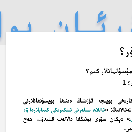
ر؟
ۇسۇلمانلار كىم؟
تارىخى بويىچە ئۆزىنىڭ دىنىغا بويسۇنغانلارنى
ەئالانىڭ: «
ئاللاھ سىلەرنى ئىلگىرىكى كىتابلاردا ۋە
» دېگەن سۆزى بۇنىڭغا دالالەت قىلىدۇ.- ھەج