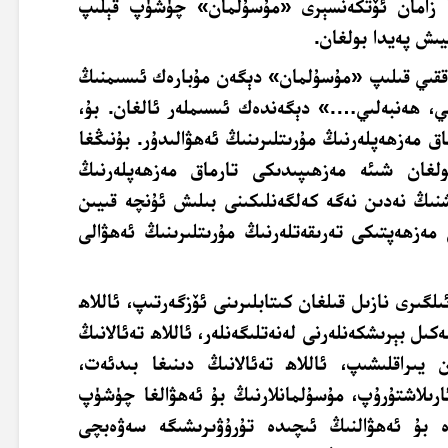
تا زامان ئۆتكەنسېرى «مۇسۇلمان» چۈشۈپ قېلىپ
ىش پەيدا بولغان.
رەققىي قىلىپ «مۇسۇلمان» دېگەن مۇبارەك ئىسىمنىڭ
ىي، ھەنبەلىي….» دېگەندەك ئىسىملەر ئالغان. بۇ،
ق مەزھەپلەرنىڭ مۇرىتلىرىنىڭ ئەھۋالىدۇر. بۇنىڭغا
غان شىئە مەزھىپىدىكى تارماق مەزھەپلەرنىڭ
نىڭ نەدىن نەگە كەلگەنلىكىنى بىلىش ئۇنچە قىيىن
ەزھەپتىكى تەرىقەتلەرنىڭ مۇرىتلىرىنىڭ ئەھۋالى
لگىرى نازىل قىلغان كىتابلىرىنى ئۆزگەرتىپ، ئاللاھ
كىل بېرىشكەنلەرنى لەنەتلىگەنلەر، ئاللاھ تەئالانىڭ
 يىراقلىشىپ، ئاللاھ تەئالانىڭ دىنىغا بىدئەت،
ارىلاشتۇرۇپ، مۇسۇلمانلارنىڭ بۇ ئەھۋالغا چۈشۈپ
ە بۇ ئەھۋالنىڭ ئىچىدە تۇرۇۋىرىشىگە سەۋەبچى