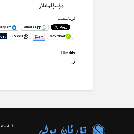
مۇسۇلمانلار
ئورتاقلىشىڭ:
legram
WhatsApp
Reddit
Nextdoor
Like this:
Loading…
ئىبادەتلەر