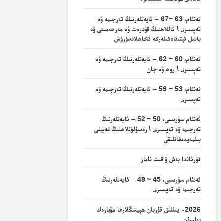
ئەنئام، 63 ~67 – ئايەتلەرنىڭ تەرجىمە ۋە
تەپسىرى \ ئاللاھنىڭ قۇدرەت ۋە مەرھەمىتى ۋە
باتىل ئېتىقادكىلەرگە ئاگاھلاندۇرۇش
ئەنئام، 60 ~ 62 – ئايەتلەرنىڭ تەرجىمە ۋە
تەپسىرى \ روھ ۋە جان
ئەنئام، 53 ~ 59 – ئايەتلەرنىڭ تەرجىمە ۋە
تەپسىرى
ئەنئام سۈرىسى، 50 ~ 52 – ئايەتلەرنىڭ
تەرجىمە ۋە تەپسىرى \ رەسۇلۇللاھنىڭ غەيبنى
بىلمەيدىغانلىقى
قۇرئاندا بەش ۋاقىت ناماز
ئەنئام سۈرىسى، 45 ~ 49 – ئايەتلەرنىڭ
تەرجىمە ۋە تەپسىرى
2026- يىللىق قۇربان ھېيتىڭلارغا مۇبارەك
بولسۇن