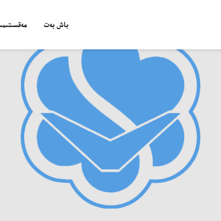
باش بەت
مەقسىتىمىز