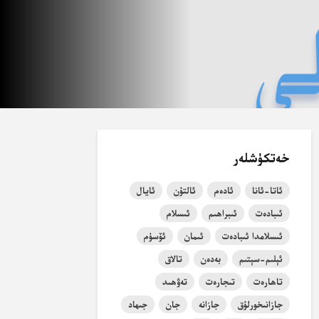
خەتكۈشلەر
ئاتا-ئانا
ئادەم
ئالتۇن
ئايال
ئىبادەت
ئىبراھىم
ئىسلام
ئىسلامدا ئىبادەت
ئىمان
ئۆسۈم
ئېلىم-سېتىم
بەدەن
تالاق
تاھارەت
تىجارەت
تەۋھىد
جازانىخورلۇق
جازانە
جان
جىھاد