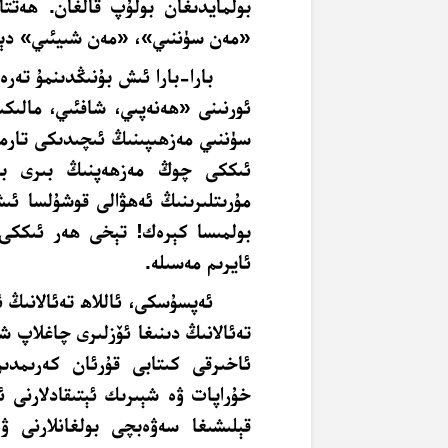
بولمايدىغان بولۇپ قالغان. ھەت
«مەن سۈننىي»، «مەن شىيئىي» دېي
بارا-بارا ئىش بۇنىڭدىنمۇ تە
ئورنىنى «ھەنەپىي، شافئىي، مالىك
سۈننىي مەزھىپىنىڭ ئىچىدىكى تارما
ئىككى چوڭ مەزھەپنىڭ بىرى بول
مۇرىتلىرىنىڭ ئەھۋالى قوشۇلسا ئىش
بولمىسا كېرەك! تېخى ھەر ئىككى م
ئايرىم مەسىلە.
ئەپسۇسكى، ئاللاھ تەئالانىڭ ئى
تەئالانىڭ دىنىغا ئۆزلىرى چاغلاپ شە
ئاخىرقى كىتابى قۇرئان كەرىمدىن
خۇراپات ۋە شېىرىك ئېتىقادلارنى ئ
قېلىشىغا سەۋەبچى بولغانلارنى ۋ