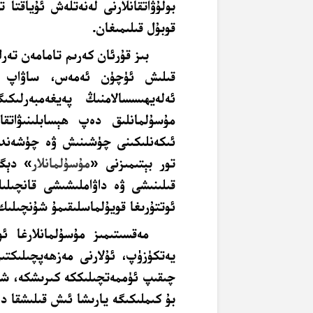
بولۇۋاتقانلارنى لەنەتلەش ئۇياقتا 
قوبۇل قىلىمىغان.
بىز قۇرئان كەرىم تامامەن تەر
قىلىش ئۈچۈن ئەمەس، ساۋاپ تېپ
ئەلەيھىسسالامنىڭ پەيغەمبەرلى
مۇسۇلمانلىق دەپ ھېسابلىنىۋاتقا
ئىكەنلىكىنى چۈشىنىش ۋە چۈشەندۈ
تور بېتىمىزنى «
مۇسۇلمانلار
» دېگە
قىلىنىشى ۋە داۋاملىشىشى قانچىلى
ئوتتۇرىغا قويۇلماسلىقىمۇ شۇنچىلىك
مەقسىتىمىز مۇسۇلمانلارغا ئ
يەتكۈزۈپ، ئۇلارنى مەزھەپچىلىكتىن
چىقىپ ئۈممەتچىلىككە كىرىشكە، شۇن
بۇ كىملىكىگە يارىشا ئىش قىلىشقا د