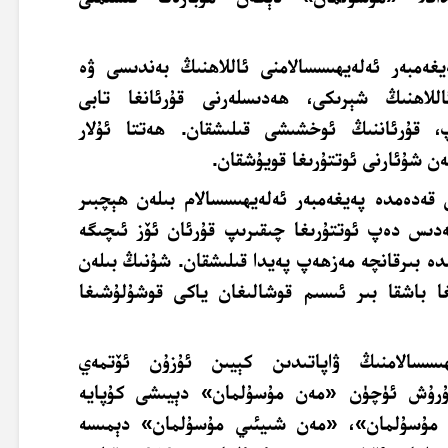
يغەمبەر ئەلەيھىسسالامنى ئاللاھنىڭ بەندىسى ۋە
لاھنىڭ شېرىكى، ھەدىسلەرنى قۇرئانغا تابى
، قۇرئاننىڭ ئوخشىشى قىلىشقان. ھەتتا ئۇلار
ن شۇئارنى ئوتتۇرىغا قويۇشقان.
 قەدەمدە پەيغەمبەر ئەلەيھىسسالام بىلەن ھېچبىر
ەدىس دەپ ئوتتۇرىغا چىقىرىپ قۇرئان ئۆز ئىچىگە
ىدە بىرقانچە مەزھەپ پەيدا قىلىشقان. شۇنىڭ بىلەن
 باشقا بىر ئىسىم قوشالىغان ياكى قوشۇلۇشىغا
ھىسسالامنىڭ ۋاپاتىدىن كېيىن ئۇزۇن ئۆتمەي
شتۇرۇش ئۈچۈن «مەن مۇسۇلمان» دېيىشى كۇپايە
 مۇسۇلمان»، «مەن شىيئىي مۇسۇلمان» دېمىسە