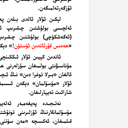
ئۆزگەرتەلمىگەن.
لېكىن ئۇلار ئالدى بىلەن پە
ئەلچىسى بولۇشتىن چىقىرىپ ئال
(ئەگەشكۈچى) بولۇشتىن چىقىرىپ
«
ھەدىس قۇرئاندىن ئۈستۈن!
» دېگە
ئاندىن كېيىن ئۇلار ئىككىنچى
مۇناسىۋىتى بولمىغان سۆزلەرنى ھ
ئالغان «بىرلا توغرا دىن» نىڭ ئىچ
ئۇلار «مۇسۇلمان» دېگەن ئىسىمغا
شارائىت تەييارلىغان.
نەتىجىدە پەيغەمبەر ئەلەي
مۇسۇلمانلارنىڭ ئۆزلىرىنى تونۇ
قىلمىغان، ئەكسىچە «مەن سۈننى