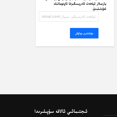
يازمىلار ئېلخەت ئادرېسىڭىزغا ئاپتوماتىك
ئەۋەتىلىدۇ.
ئېلخەت
ئادرېسىڭىز.
مىسال:
misal@misal.com
مۇشتەرى بولۇش
ئىجتىمائىي ئالاقە سۇپىلىرىدا