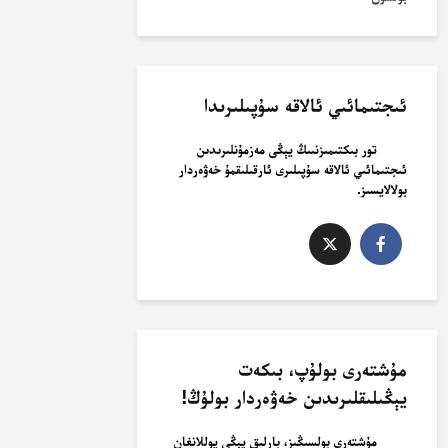
ئىجتىمائىي ئالاقە سۇپىلىرىدا
تور بىكتىمىزنىىڭ يېڭى مەزمۇنلىرىدىن
ئىجتىمائىي ئالاقە سۇپىلىرى ئارقىلىقمۇ خەۋەردار
بولالايسىز.
مۇشتەرى بولۇپ، بىكەت
يېڭىلىقلىرىدىن خەۋەردار بولۇڭ!
مۇشتەرى بولسىڭىز، بارلىق يېڭى يوللانغان