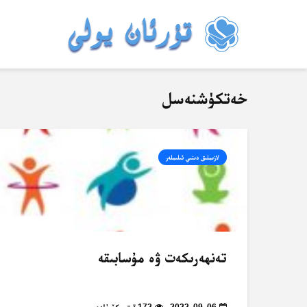
خەتكۈشنەسل
لازىملىق دىنىي ئىلىملەر
تەنھەرىكەت ۋە مۇسابىقە
2022-09-06
172 قېتىم كۆرۈلدى