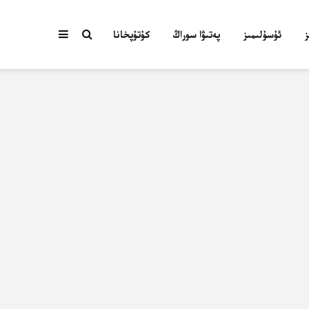
ئۇسۇلىمىز
پەتىۋا سوراڭ
كۇتۇپخانا