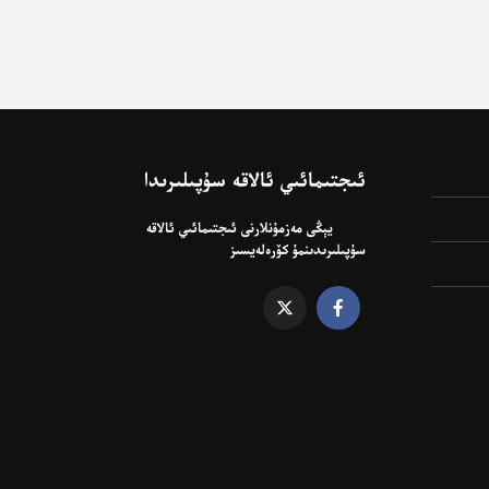
ئىجتىمائىي ئالاقە سۇپىلىرىدا
يېڭى مەزمۇنلارنى ئىجتىمائىي ئالاقە
سۇپىلىرىدىنمۇ كۆرەلەيسىز