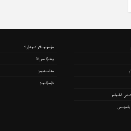
مۇسۇلمانلار كىمدۇر؟
پەتىۋا سوراڭ
ر
مەقسىتىمىز
ئۇسۇلىمىز
ىنىي ئىلىملەر
 باغچىسى