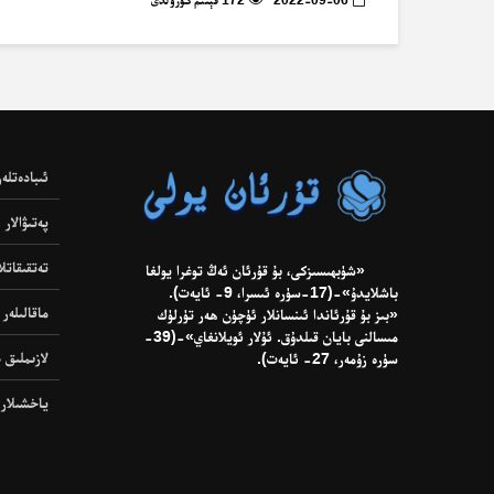
ئىبادەتلەر
پەتىۋالار
تەتقىقاتلا
«شۈبھىسىزكى، بۇ قۇرئان ئەڭ توغرا يولغا
باشلايدۇ»-(17-سۈرە ئىسرا، 9- ئايەت).
ماقالىلەر
«بىز بۇ قۇرئاندا ئىنسانلار ئۈچۈن ھەر تۈرلۈك
مىسالنى بايان قىلدۇق. ئۇلار ئويلانغاي»-(39-
لازىملىق د
سۈرە زۇمەر، 27- ئايەت).
ياخشىلار