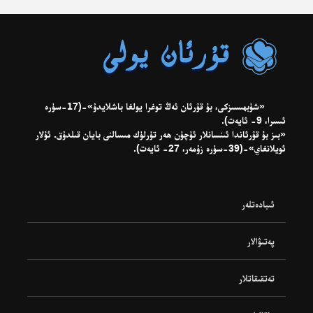
«شۈبھىسىزكى، بۇ قۇرئان ئەڭ توغرا يولغا باشلايدۇ»-(17-سۈرە
ئىسرا، 9- ئايەت).
«بىز بۇ قۇرئاندا ئىنسانلار ئۈچۈن ھەر تۈرلۈك مىسالنى بايان قىلدۇق. ئۇلار
ئويلانغاي»-(39-سۈرە زۇمەر، 27- ئايەت).
ئىبادەتلەر
پەتىۋالار
تەتقىقاتلار