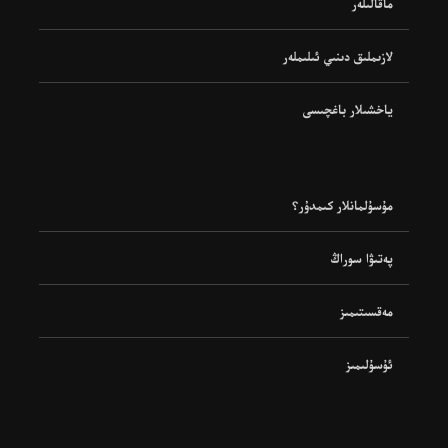
ماقالىلەر
لازىملىق دىنىي ئىلىملەر
ياخشىلار باغچىسى
مۇسۇلمانلار كىمدۇر؟
پەتىۋا سوراڭ
مەقسىتىمىز
ئۇسۇلىمىز