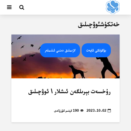
خەتكۈشئوۋچىلىق
بۈگۈنكى ئايەت
لازىملىق دىنىي ئىلىملەر
رۇخسەت بېرىلگەن ئىشلار \ ئوۋچىلىق
2023-10-02
190 قېتىم كۆرۈلدى