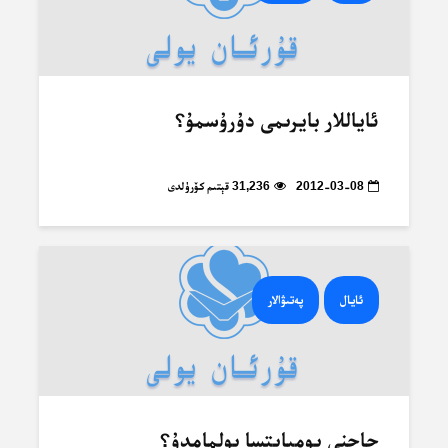
ئاياللار بايرىمى دۇرۇسمۇ؟
2012-03-08
31,236 قېتىم كۆرۈلدى
ئايال
پەتىۋالار
چاچنى پومپايتسا بولمامدۇ؟