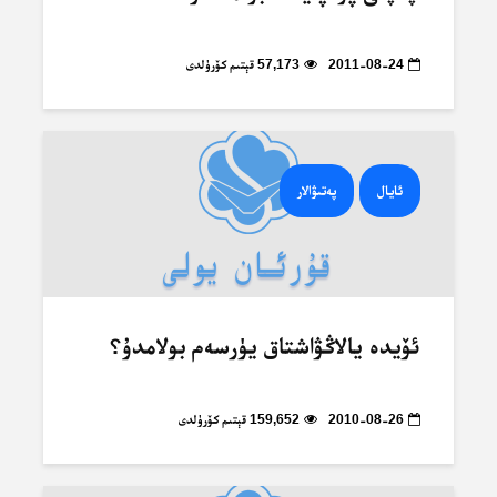
2011-08-24
57,173 قېتىم كۆرۈلدى
ئايال
پەتىۋالار
ئۆيدە يالاڭۋاشتاق يۈرسەم بولامدۇ؟
2010-08-26
159,652 قېتىم كۆرۈلدى