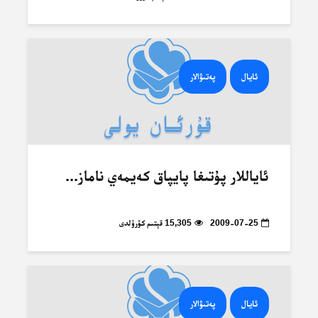
ئايال
پەتىۋالار
ئاياللار پۇتىغا پايپاق كەيمەي ناماز...
2009-07-25
15,305 قېتىم كۆرۈلدى
ئايال
پەتىۋالار