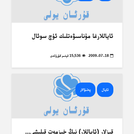
ئاياللارغا مۇناسىۋەتلىك ئۈچ سوئال
2009-07-18
15,536 قېتىم كۆرۈلدى
ئايال
پەتىۋالار
قىزلار (ئاياللار) نىڭ خىزمەت قىلىشى...