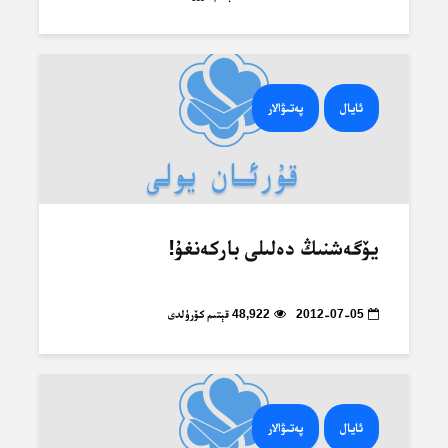
ئايال
پەتىۋالار
يۆگەشنىڭ دەلىلى باركەنغۇ!
2012-07-05
48,922 قېتىم كۆرۈلدى
ئايال
پەتىۋالار