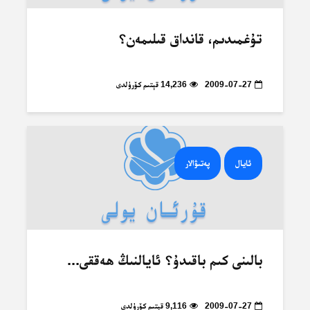
تۇغمىدىم، قانداق قىلىمەن؟
2009-07-27
14,236 قېتىم كۆرۈلدى
ئايال
پەتىۋالار
بالىنى كىم باقىدۇ؟ ئايالنىڭ ھەققى...
2009-07-27
9,116 قېتىم كۆرۈلدى