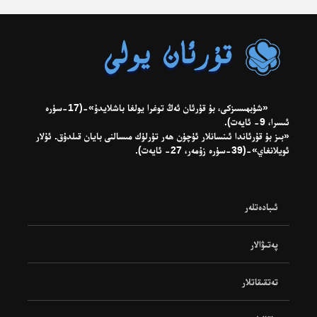
«شۈبھىسىزكى، بۇ قۇرئان ئەڭ توغرا يولغا باشلايدۇ»-(17-سۈرە
ئىسرا، 9- ئايەت).
«بىز بۇ قۇرئاندا ئىنسانلار ئۈچۈن ھەر تۈرلۈك مىسالنى بايان قىلدۇق. ئۇلار
ئويلانغاي»-(39-سۈرە زۇمەر، 27- ئايەت).
ئىبادەتلەر
پەتىۋالار
تەتقىقاتلار