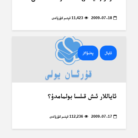
2009-07-18
11,423 قېتىم كۆرۈلدى
ئايال
پەتىۋالار
ئاياللار ئىش قىلسا بولمامدۇ؟
2009-07-17
112,236 قېتىم كۆرۈلدى