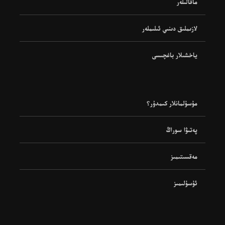
ماقالىلەر
لازىملىق دىنىي ئىلىملەر
ياخشىلار باغچىسى
مۇسۇلمانلار كىمدۇر؟
پەتىۋا سوراڭ
مەقسىتىمىز
ئۇسۇلىمىز