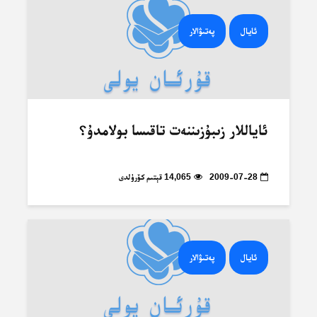
ئايال
پەتىۋالار
ئاياللار زىبۇزىننەت تاقىسا بولامدۇ؟
2009-07-28
14,065 قېتىم كۆرۈلدى
ئايال
پەتىۋالار