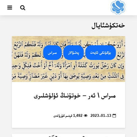
خەتكۈشئايال
بۈگۈنكى ئايەت
پەتىۋالار
مىراس
مىراس \ ئەر – خوتۇنىڭ ئۈلۈشلىرى
2023-01-13
1,492 قېتىم كۆرۈلدى