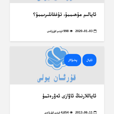
ئايالىم مۇھىممۇ، تۇغقانلىرىممۇ؟
2020-01-03
998 قېتىم كۆرۈلدى
ئايال
پەتىۋالار
ئاياللارنىڭ ئاۋازى ئەۋرەتمۇ
2013-06-11
4,654 قېتىم كۆرۈلدى