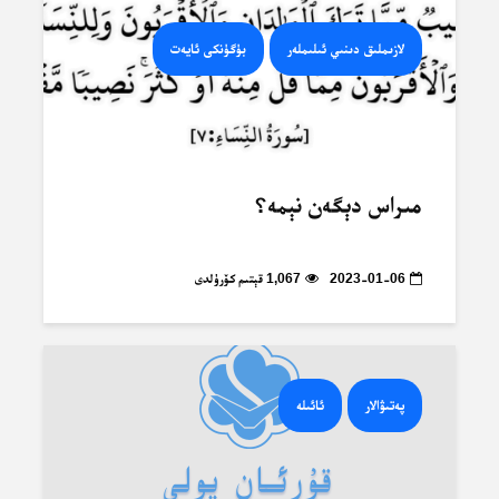
لازىملىق دىنىي ئىلىملەر
بۈگۈنكى ئايەت
مىراس دېگەن نېمە؟
2023-01-06
1,067 قېتىم كۆرۈلدى
پەتىۋالار
ئائىلە