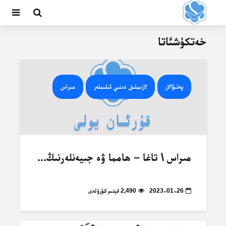
خەتكۈشئاتا
پەتىۋالار
لازىملىق دىنىي ئىلىملەر
مىراس
مىراس \ تاغا – ھامما ۋە جىيەنلەرنىڭ...
2023-01-26
2,490 قېتىم كۆرۈلدى