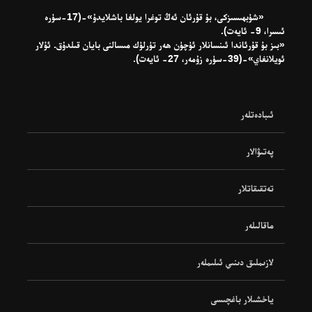
«شۈبھىسىزكى، بۇ قۇرئان ئەڭ توغرا يولغا باشلايدۇ»-(17-سۈرە
ئىسرا، 9- ئايەت).
«بىز بۇ قۇرئاندا ئىنسانلار ئۈچۈن ھەر تۈرلۈك مىسالنى بايان قىلدۇق. ئۇلار
ئويلانغاي»-(39-سۈرە زۇمەر، 27- ئايەت).
ئىبادەتلەر
پەتىۋالار
تەتقىقاتلار
ماقالىلەر
لازىملىق دىنىي ئىلىملەر
ياخشىلار باغچىسى