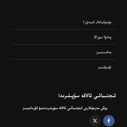
مۇسۇلمانلار كىمدۇر؟
پەتىۋا سوراڭ
مەقسىتىمىز
ئۇسۇلىمىز
ئىجتىمائىي ئالاقە سۇپىلىرىدا
يېڭى مەزمۇنلارنى ئىجتىمائىي ئالاقە سۇپىلىرىدىنمۇ كۆرەلەيسىز