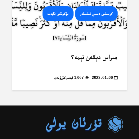
لازىملىق دىنىي ئىلىملەر
بۈگۈنكى ئايەت
مىراس دېگەن نېمە؟
2023-01-06
1,067 قېتىم كۆرۈلدى