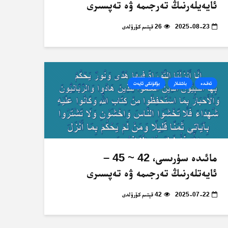
ئايەيلەرنىڭ تەرجىمە ۋە تەپسىرى
2025-08-23
26 قېتىم كۆرۈلدى
ئەقىدە
باشقىلار
بۈگۈنكى ئايەت
مائىدە سۈرىسى، 42 ~ 45 –
ئايەتلەرنىڭ تەرجىمە ۋە تەپسىرى
2025-07-22
42 قېتىم كۆرۈلدى