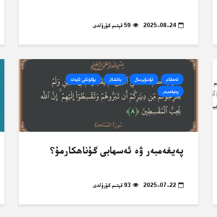
2025-08-24
59 قېتىم كۆرۈلدى
ئەھكام
ئۇنىۋېرسال
باشقىلار
بۈگۈنكى ئايەت
پەيغەمبەر
پەيغەمبەر ۋە ئەسھابى گۇناھكارمۇ؟
2025-07-22
93 قېتىم كۆرۈلدى