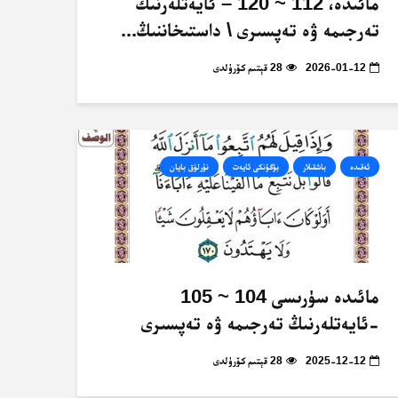
مائىدە، 112 ~ 120 – ئايەتلەرنىڭ
تەرجىمە ۋە تەپسىرى \ داستىخاننىڭ...
2026-01-12
28 قېتىم كۆرۈلدى
ئەقىدە
باشقىلار
بۈگۈنكى ئايەت
نۇرلۇق بايان
مائىدە سۈرىسى 104 ~ 105
-ئايەتلەرنىڭ تەرجىمە ۋە تەپسىرى
2025-12-12
28 قېتىم كۆرۈلدى