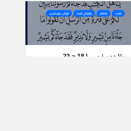
ئەقىدە
باشقىلار
بۈگۈنكى ئايەت
قۇرئان سۆھبەتلىرى
مائىدە سۈرىسى \ 18 ~ 23
-ئايەتلەرنىڭ تەرجىمە ۋە تەپسىرى
2025-06-24
81 قېتىم كۆرۈلدى
باشقىلار
بۈگۈنكى ئايەت
قۇربانلىق
ھەج