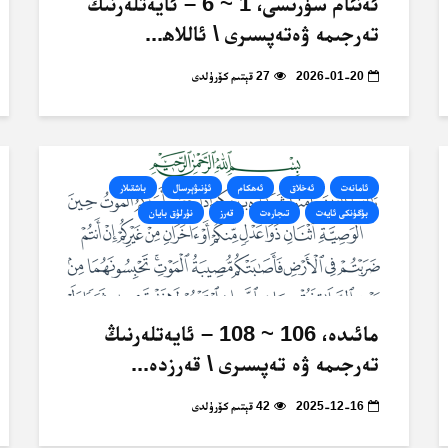
ئەنئام سۈرىسى، 1 ~ 6 – ئايەتلەرنىڭ
تەرجىمە ۋەتەپسىرى \ ئاللاھ...
2026-01-20
27 قېتىم كۆرۈلدى
ئامانەت
ئەخلاق
ئەھكام
ئۇنىۋېرسال
باشقىلار
بۈگۈنكى ئايەت
تىجارەت
قەرز
نۇرلۇق بايان
مائىدە، 106 ~ 108 – ئايەتلەرنىڭ
تەرجىمە ۋە تەپسىرى \ قەرزدە...
2025-12-16
42 قېتىم كۆرۈلدى