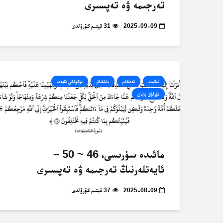
تەرجىمە ۋە تەپسىرى
2025-09-09
31 قېتىم كۆرۈلدى
ئەقىدە
ئەھكام
باشقىلار
بۈگۈنكى ئايەت
نۇرلۇق بايان
مائىدە سۈرىسى، 46 ~ 50 –
ئايەتلەرنىڭ تەرجىمە ۋە تەپسىرى
2025-08-09
37 قېتىم كۆرۈلدى