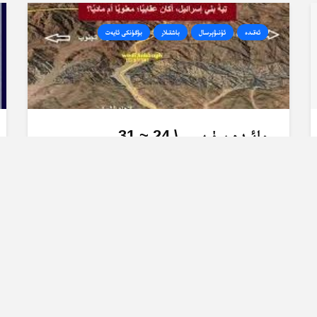
ئەقىدە
ئۇنىۋېرسال
باشقىلار
بۈگۈنكى ئايەت
مائىدە سۈرىسى \ 24 ~ 31
-ئايەتلەرنىڭ تەرجىمە ۋە تەپسىرى
2025-06-27
49 قېتىم كۆرۈلدى
باشقىلار
قۇربانلىق
ھەج
ھېيت