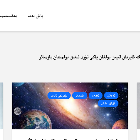
باش بەت
مەقسىتىمىز
ە ئايرىش قىيىن بولغان ياكى تۈرى ئىنىق بولمىغان يازمىلار
ئەخلاق
ئەقىدە
باشقىلار
بۈگۈنكى ئايەت
نۇرلۇق بايان