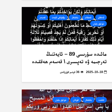
ئەخلاق
ئەھكام
باشقىلار
بۈگۈنكى ئايەت
قەسەم
نۇرلۇق بايان
مائىدە سۈرىسى 89 – ئايەتنىڭ
تەرجىمە ۋە تەپسىرى \ قەسەم ھەققىدە
2025-10-18
36 قېتىم كۆرۈلدى
ئەقىدە
باشقىلار
قۇرئان
نۇرلۇق بايان