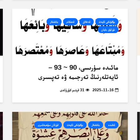
بۈگۈنكى ئايەت
ئەخلاق
ئەھكام
باشقىلار
نۇرلۇق بايان
مائىدە سۈرىسى، 90 ~ 93 –
ئايەتلەرنىڭ تەرجىمە ۋە تەپسىرى
2025-11-16
31 قېتىم كۆرۈلدى
ئەقىدە
باشقىلار
بۈگۈنكى ئايەت
قۇرئان سۆھبەتلىرى