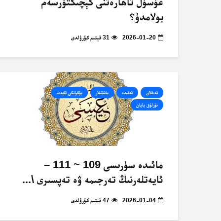
غۇسۇل تاھارەتنى كېچىكتۈرسەم
بولامدۇ؟
2026-01-20
31 قېتىم كۆرۈلدى
ئەخلاق
ئەقىدە
باشقىلار
بۈگۈنكى ئايەت
نۇرلۇق بايان
مائىدە سۈرىسى 109 ~ 111 –
ئايەتلەرنىڭ تەرجىمە ۋە تەپسىرى \...
2026-01-04
47 قېتىم كۆرۈلدى