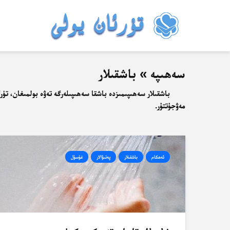
سەھىپە » باشقىلار
باشقىلار سەھىپىمىزدە باشقا سەھىپىلەرگە تەۋە بولمىغان، تۈرگ
مەۋجۇتتۇر.
ئەھكام
باشقىلار
پەتىۋالار
غۇسۇل