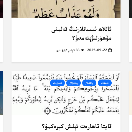
ئاللاھ ئىنسانلارنىڭ قەلبىنى
مۆھۈرلىۋېتەمدۇ؟
2025-09-22
38 قېتىم كۆرۈلدى
ئەھكام
باشقىلار
پەتىۋالار
تاھارەت
قايتا تاھارەت ئېلىش كېرەكمۇ؟