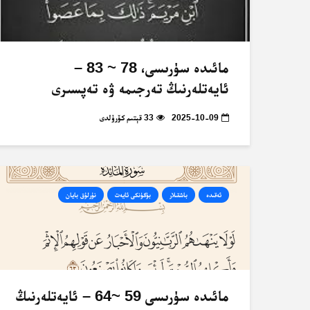
مائىدە سۈرىسى، 78 ~ 83 –
ئايەتلەرنىڭ تەرجىمە ۋە تەپسىرى
2025-10-09
33 قېتىم كۆرۈلدى
ئەقىدە
باشقىلار
بۈگۈنكى ئايەت
نۇرلۇق بايان
مائىدە سۈرىسى 59 ~64 – ئايەتلەرنىڭ