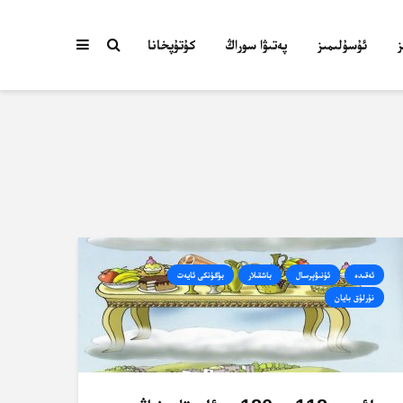
ئۇسۇلىمىز
پەتىۋا سوراڭ
كۇتۇپخانا
ئەقىدە
ئۇنىۋېرسال
باشقىلار
بۈگۈنكى ئايەت
نۇرلۇق بايان