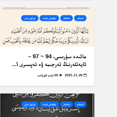
ئەھكام
باشقىلار
بۈگۈنكى ئايەت
نۇرلۇق بايان
مائىدە سۈرىسى، 94 ~ 97 –
ئايەتلەرنىڭ تەرجىمە ۋە تەپسىرى \...
2025-11-20
26 قېتىم كۆرۈلدى
ئەھكام
باشقىلار
بۈگۈنكى ئايەت
نۇرلۇق بايان