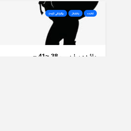
ئەقىدە
باشقىلار
بۈگۈنكى ئايەت
مائىدە سۈرىسى، 38 ~41 –
ئايەتلەرنىڭ تەرجىمە ۋە تەپسىرى
2025-07-10
35 قېتىم كۆرۈلدى
باشقىلار
بۈگۈنكى ئايەت